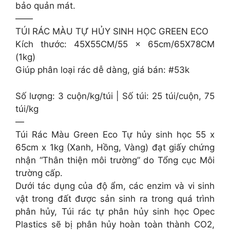
bảo quản mát.
——
TÚI RÁC MÀU TỰ HỦY SINH HỌC GREEN ECO
Kích thước: 45X55CM/55 x 65cm/65X78CM
(1kg)
Giúp phân loại rác dễ dàng, giá bán: #53k
Số lượng: 3 cuộn/kg/túi | Số túi: 25 túi/cuộn, 75
túi/kg
—
Túi Rác Màu Green Eco Tự hủy sinh học 55 x
65cm x 1kg (Xanh, Hồng, Vàng) đạt giấy chứng
nhận “Thân thiện môi trường” do Tổng cục Môi
trường cấp.
Dưới tác dụng của độ ẩm, các enzim và vi sinh
vật trong đất được sản sinh ra trong quá trình
phân hủy, Túi rác tự phân hủy sinh học Opec
Plastics​​ sẽ bị phân hủy hoàn toàn thành CO2,