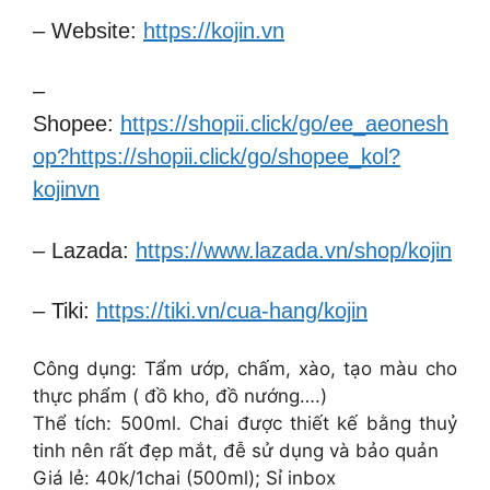
– Website:
https://kojin.vn
–
Shopee:
https://shopii.click/go/ee_aeonesh
op?https://shopii.click/go/shopee_kol?
kojinvn
– Lazada:
https://www.lazada.vn/shop/kojin
– Tiki:
https://tiki.vn/cua-hang/kojin
Công dụng: Tẩm ướp, chấm, xào, tạo màu cho
thực phẩm ( đồ kho, đồ nướng….)
Thể tích: 500ml. Chai được thiết kế bằng thuỷ
tinh nên rất đẹp mắt, đễ sử dụng và bảo quản
Giá lẻ: 40k/1chai (500ml); Sỉ inbox