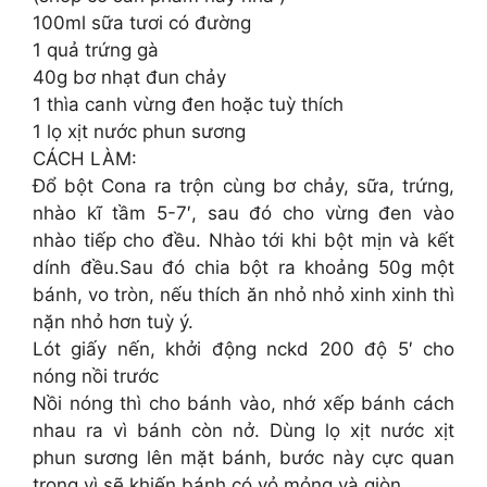
100ml sữa tươi có đường
1 quả trứng gà
40g bơ nhạt đun chảy
1 thìa canh vừng đen hoặc tuỳ thích
1 lọ xịt nước phun sương
CÁCH LÀM:
Đổ bột Cona ra trộn cùng bơ chảy, sữa, trứng,
nhào kĩ tầm 5-7′, sau đó cho vừng đen vào
nhào tiếp cho đều. Nhào tới khi bột mịn và kết
dính đều.Sau đó chia bột ra khoảng 50g một
bánh, vo tròn, nếu thích ăn nhỏ nhỏ xinh xinh thì
nặn nhỏ hơn tuỳ ý.
Lót giấy nến, khởi động nckd 200 độ 5′ cho
nóng nồi trước
Nồi nóng thì cho bánh vào, nhớ xếp bánh cách
nhau ra vì bánh còn nở. Dùng lọ xịt nước xịt
phun sương lên mặt bánh, bước này cực quan
trọng vì sẽ khiến bánh có vỏ mỏng và giòn.