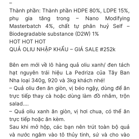
–
Thành phần: Thành phần HDPE 80%, LDPE 15%,
phụ gia tăng trong – Nano Modifying
Masterbatch 4%, chất tự phân huỷ Self –
Biodegradable substance (D2W) 1%
HOT HOT HOT
QUẢ OLIU NHẬP KHẨU – GIÁ SALE #252k
Bên em mới về lô hàng quả oliu xanh/ đen tách
hạt nguyên trái hiệu La Pedriza của Tây Ban
Nha loại 340g, 920 và 3kg khách nhé!
– Quả oliu đen ăn giòn, vị béo ngậy, dùng để ăn
trực tiếp thay cà hoặc dùng làm đồ nhắm, trộn
salad….
– Quả oliu xanh ăn giòn, vị hơi chua, có thể ăn
trực tiếp hoặc ăn kèm.
Sau khi mở hộp, các bạn nên trút toàn bộ quả
và nước ngâm vào tô thủy tinh, sứ và cho vào