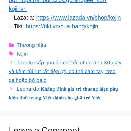
op?https://shopii.click/go/shopee_kol?
kojinvn
– Lazada:
https://www.lazada.vn/shop/kojin
– Tiki:
https://tiki.vn/cua-hang/kojin
Categories
Thương hiệu
Tags
Kojin
Tabalo Gấp gọn áo chỉ tốn chưa đến 30 giây
và kèm túi rút rất tiện lợi, có thể cầm tay, treo
xe hoặc bỏ balo
Leonardo 𝐊𝐡𝐚̆̉𝐧𝐠 đ𝐢̣𝐧𝐡 𝐠𝐢𝐚́ 𝐭𝐫𝐢̣ 𝐭𝐡𝐮̛𝐨̛𝐧𝐠 𝐡𝐢𝐞̣̂𝐮 𝐩𝐡𝐮̣
𝐤𝐢𝐞̣̂𝐧 𝐭𝐡𝐨̛̀𝐢 𝐭𝐫𝐚𝐧𝐠 𝐕𝐢𝐞̣̂𝐭 𝐝𝐚̀𝐧𝐡 𝐜𝐡𝐨 𝐠𝐢𝐨̛́𝐢 𝐭𝐫𝐞̉ 𝐕𝐢𝐞̣̂𝐭
Leave a Comment