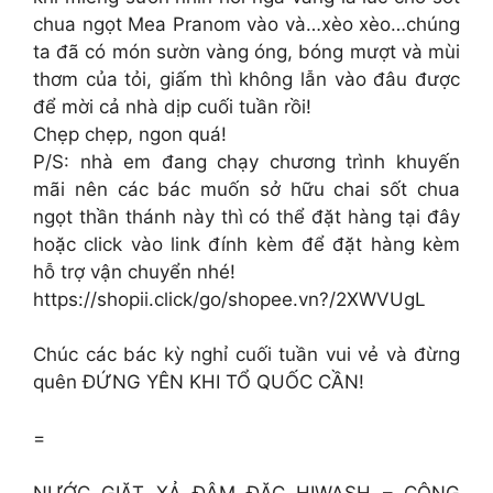
chua ngọt Mea Pranom vào và…xèo xèo…chúng
ta đã có món sườn vàng óng, bóng mượt và mùi
thơm của tỏi, giấm thì không lẫn vào đâu được
để mời cả nhà dịp cuối tuần rồi!
Chẹp chẹp, ngon quá!
P/S: nhà em đang chạy chương trình khuyến
mãi nên các bác muốn sở hữu chai sốt chua
ngọt thần thánh này thì có thể đặt hàng tại đây
hoặc click vào link đính kèm để đặt hàng kèm
hỗ trợ vận chuyển nhé!
https://shopii.click/go/shopee.vn?/2XWVUgL
Chúc các bác kỳ nghỉ cuối tuần vui vẻ và đừng
quên ĐỨNG YÊN KHI TỔ QUỐC CẦN!
=