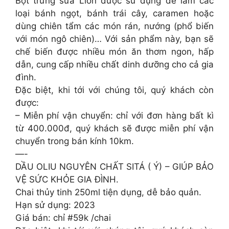
Bột trứng sữa Lion được sử dụng để làm các
loại bánh ngọt, bánh trái cây, caramen hoặc
dùng chiên tẩm các món rán, nướng (phổ biến
với món ngô chiên)… Với sản phẩm này, bạn sẽ
chế biến được nhiều món ăn thơm ngon, hấp
dẫn, cung cấp nhiều chất dinh dưỡng cho cả gia
đình.
Đặc biệt, khi tới với chúng tôi, quý khách còn
được:
– Miễn phí vận chuyển: chỉ với đơn hàng bất kì
từ 400.000đ, quý khách sẽ được miễn phí vận
chuyển trong bán kính 10km.
—-
DẦU OLIU NGUYÊN CHẤT SITÁ ( Ý) – GIÚP BẢO
VỆ SỨC KHỎE GIA ĐÌNH.
Chai thủy tinh 250ml tiện dụng, dễ bảo quản.
Hạn sử dụng: 2023
Giá bán: chỉ #59k /chai