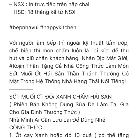
– NSX : In trực tiếp trên nắp chai
– HSD: 18 tháng kể từ NSX
—–
#bepnhavui #happykitchen
Với người làm bếp thì ngoài kỹ thuật tẩm ướp,
chế biến thì món chấm luôn là “bí kíp” để thu
hút và giữ chân khách hàng. Nhân Dịp Mát Giời,
#Kojin Thân Tặng Cả Nhà Công Thức Làm Món
Sốt Muối Ớt Hải Sản Thần Thánh Thường Có
Mặt Trong Hệ Thống Nhà Hàng Thái Nổi Tiếng!
————–
SỐT MUỐI ỚT ĐỎ/ XANH CHẤM HẢI SẢN
( Phiên Bản Không Dùng Sữa Dễ Làm Tại Gia
Cho Gia Đình Thưởng Thức )
Nhà Mình Ai Cần Lưu Lại Để Dùng Nhé
CÔNG THỨC ;
1. Ớt cay Xanh hoặc đỏ 10 quả ( có thể tăng