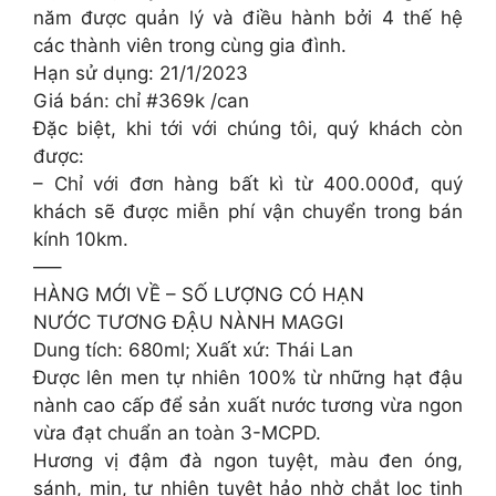
năm được quản lý và điều hành bởi 4 thế hệ
các thành viên trong cùng gia đình.
Hạn sử dụng: 21/1/2023
Giá bán: chỉ #369k /can
Đặc biệt, khi tới với chúng tôi, quý khách còn
được:
– Chỉ với đơn hàng bất kì từ 400.000đ, quý
khách sẽ được miễn phí vận chuyển trong bán
kính 10km.
—–
HÀNG MỚI VỀ – SỐ LƯỢNG CÓ HẠN
NƯỚC TƯƠNG ĐẬU NÀNH MAGGI
Dung tích: 680ml; Xuất xứ: Thái Lan
Được lên men tự nhiên 100% từ những hạt đậu
nành cao cấp để sản xuất nước tương vừa ngon
vừa đạt chuẩn an toàn 3-MCPD.
Hương vị đậm đà ngon tuyệt, màu đen óng,
sánh, mịn, tự nhiên tuyệt hảo nhờ chắt lọc tinh