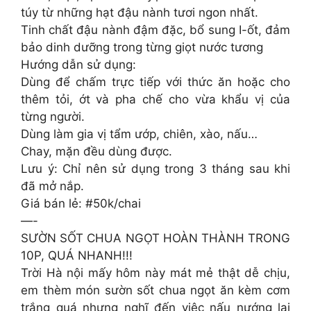
túy từ những hạt đậu nành tươi ngon nhất.
Tinh chất đậu nành đậm đặc, bổ sung I-ốt, đảm
bảo dinh dưỡng trong từng giọt nước tương
Hướng dẫn sử dụng:
Dùng để chấm trực tiếp với thức ăn hoặc cho
thêm tỏi, ớt và pha chế cho vừa khẩu vị của
từng người.
Dùng làm gia vị tẩm ướp, chiên, xào, nấu…
Chay, mặn đều dùng được.
Lưu ý: Chỉ nên sử dụng trong 3 tháng sau khi
đã mở nắp.
Giá bán lẻ: #50k/chai
—-
SƯỜN SỐT CHUA NGỌT HOÀN THÀNH TRONG
10P, QUÁ NHANH!!!
Trời Hà nội mấy hôm này mát mẻ thật dễ chịu,
em thèm món sườn sốt chua ngọt ăn kèm cơm
trắng quá nhưng nghĩ đến việc nấu nướng lại