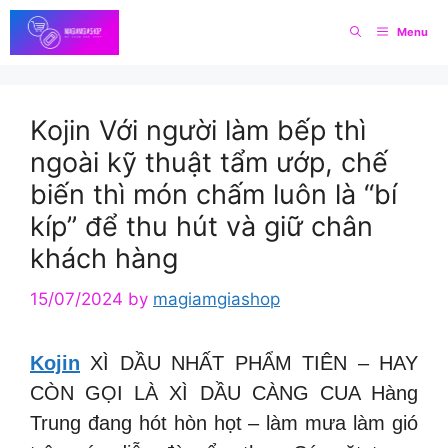
Skip
Menu
to
content
Kojin Với người làm bếp thì
ngoài kỹ thuật tẩm ướp, chế
biến thì món chấm luôn là “bí
kíp” để thu hút và giữ chân
khách hàng
15/07/2024
by
magiamgiashop
Kojin
XÌ DẦU NHẤT PHẨM TIÊN – HAY
CÒN GỌI LÀ XÌ DẦU CÀNG CUA Hàng
Trung đang hót hòn họt – làm mưa làm gió