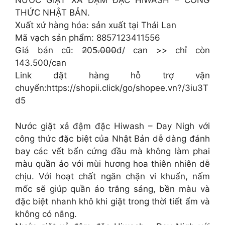
NƯỚC GIẶT XẢ ĐẬM ĐẶC HIWASH – CÔNG
THỨC NHẬT BẢN.
Xuất xứ hàng hóa: sản xuất tại Thái Lan
Mã vạch sản phẩm: 8857123411556
Giá bán cũ: 2̶05.̶0̶0̶0̶đ/ can >> chỉ còn
143.500/can
Link đặt hàng hỗ trợ vận
chuyển:https://shopii.click/go/shopee.vn?/3iu3T
d5
Nước giặt xả đậm đặc Hiwash – Day Nigh với
công thức đặc biệt của Nhật Bản dễ dàng đánh
bay các vết bẩn cứng đầu mà không làm phai
màu quần áo với mùi hương hoa thiên nhiên dễ
chịu. Với hoạt chất ngăn chặn vi khuẩn, nấm
mốc sẽ giúp quần áo trắng sáng, bền màu và
đặc biệt nhanh khô khi giặt trong thời tiết ẩm và
không có nắng.