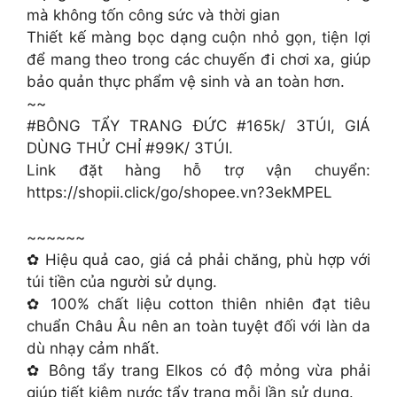
mà không tốn công sức và thời gian
Thiết kế màng bọc dạng cuộn nhỏ gọn, tiện lợi
để mang theo trong các chuyến đi chơi xa, giúp
bảo quản thực phẩm vệ sinh và an toàn hơn.
~~
#BÔNG TẨY TRANG ĐỨC #165k/ 3TÚI, GIÁ
DÙNG THỬ CHỈ #99K/ 3TÚI.
Link đặt hàng hỗ trợ vận chuyển:
https://shopii.click/go/shopee.vn?3ekMPEL
~~~~~~
✿ Hiệu quả cao, giá cả phải chăng, phù hợp với
túi tiền của người sử dụng.
✿ 100% chất liệu cotton thiên nhiên đạt tiêu
chuẩn Châu Âu nên an toàn tuyệt đối với làn da
dù nhạy cảm nhất.
✿ Bông tẩy trang Elkos có độ mỏng vừa phải
giúp tiết kiệm nước tẩy trang mỗi lần sử dụng.