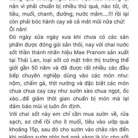
nản vì phải chuẩn bị nhiều thứ quá, nào tỏi, ớt,
tiêu, muối, chanh, đường, nước mắm….!!! rồi lại
còn phải bóc hành cay xè cả mắt mũi nữa chứ!
Ôi nản!
Đó ngày xửa ngày xưa khi chưa có các sản
phẩm được đóng gói sẵn thôi, nay với chai nước
sốt thần thánh nhãn hiệu Mae Pranom sản xuất
tại Thái Lan, loại sốt có mặt trên thị trường thế
giới gần 50 năm và đã được rất nhiều các đầu
bếp chuyên nghiệp dùng vào các món như:
nộm, chấm gà, thịt nướng và đặc biệt các món
chua chua cay cay như sườn xào chua ngọt, ốc
xào…để giảm thời gian chuẩn bị món mà lại
đảm bảo mùi vị luôn ổn định.
Với chai sốt này em chỉ cần mua sườn về, rửa
sạch, sơ chế rồi cho ít muối, tiêu vào ướp qua
khoảng 15p, sau đó cho sườn vào chảo rán đến
khi miếng sườn nhìn hơi ngả vàng là lúc cho sốt