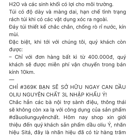
H2O và các sinh khối có lợi cho môi trường.
Túi có độ dày và màng dai, hạn chế tình trạng
rách túi khi có các vật dụng xóc ra ngoài.
Đáy túi thiết kế chắc chắn, chống rò rỉ nước, kín
mùi.
Đặc biệt, khi tới với chúng tôi, quý khách còn
được:
– Chỉ với đơn hàng bất kì từ 400.000đ, quý
khách sẽ được miễn phí vận chuyển trong bán
kính 10km.
—
CHỈ #369K BẠN SẼ SỞ HỮU NGAY CAN DẦU
OLIU NGUYÊN CHẤT 3L NHẬP KHẨU Ý!
Chắc hẳn các bà nội trợ sành điệu, thông thái
sẽ không còn xa lạ với công dụng của sản phẩm
#dầuoliunguyênchất. Hôm nay shop xin giới
thiệu đến quý khách sản phẩm dầu oliu Ý, nhãn
hiệu Sitá, đây là nhãn hiệu đã có từ hàng trăm