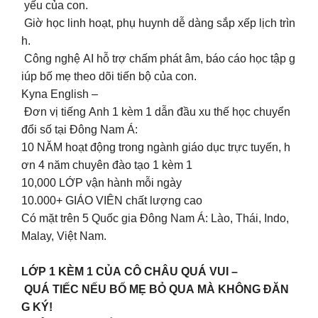
yếu của con.
Giờ học linh hoạt, phụ huynh dễ dàng sắp xếp lịch trìn
h.
Công nghệ AI hỗ trợ chấm phát âm, báo cáo học tập g
iúp bố mẹ theo dõi tiến bộ của con.
Kyna English –
Đơn vị tiếng Anh 1 kèm 1 dẫn đầu xu thế học chuyển
đổi số tại Đông Nam Á:
10 NĂM hoạt động trong ngành giáo dục trực tuyến, h
ơn 4 năm chuyên đào tạo 1 kèm 1
10,000 LỚP vận hành mỗi ngày
10.000+ GIÁO VIÊN chất lượng cao
Có mặt trên 5 Quốc gia Đông Nam Á: Lào, Thái, Indo,
Malay, Việt Nam.
LỚP 1 KÈM 1 CỦA CÔ CHÂU QUÁ VUI –
QUÁ TIẾC NẾU BỐ MẸ BỎ QUA MÀ KHÔNG ĐĂN
G KÝ!