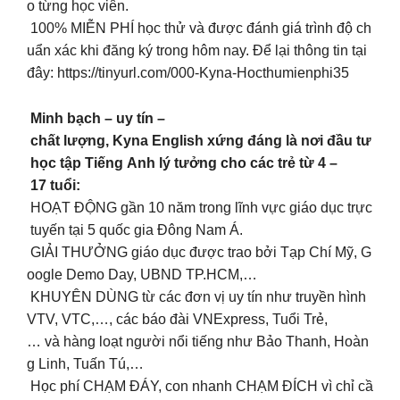
o từng học viên.
100% MIỄN PHÍ học thử và được đánh giá trình độ ch
uẩn xác khi đăng ký trong hôm nay. Để lại thông tin tại
đây: https://tinyurl.com/000-Kyna-Hocthumienphi35
Minh bạch – uy tín –
chất lượng, Kyna English xứng đáng là nơi đầu tư
học tập Tiếng Anh lý tưởng cho các trẻ từ 4 –
17 tuổi:
HOẠT ĐỘNG gần 10 năm trong lĩnh vực giáo dục trực
tuyến tại 5 quốc gia Đông Nam Á.
GIẢI THƯỞNG giáo dục được trao bởi Tạp Chí Mỹ, G
oogle Demo Day, UBND TP.HCM,…
KHUYÊN DÙNG từ các đơn vị uy tín như truyền hình
VTV, VTC,…, các báo đài VNExpress, Tuổi Trẻ,
… và hàng loạt người nổi tiếng như Bảo Thanh, Hoàn
g Linh, Tuấn Tú,…
Học phí CHẠM ĐÁY, con nhanh CHẠM ĐÍCH vì chỉ cầ