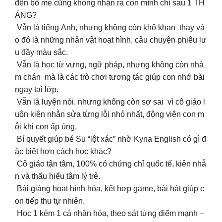
đến bố mẹ cũng không nhận ra con mình chỉ sau 1 TH
ÁNG?
Vẫn là tiếng Anh, nhưng không còn khô khan thay và
o đó là những nhân vật hoạt hình, câu chuyện phiêu lư
u đầy màu sắc.
Vẫn là học từ vựng, ngữ pháp, nhưng không còn nhà
m chán mà là các trò chơi tương tác giúp con nhớ bài
ngay tại lớp.
Vẫn là luyện nói, nhưng không còn sợ sai vì cô giáo l
uôn kiên nhẫn sửa từng lỗi nhỏ nhất, động viên con m
ỗi khi con ấp úng.
Bí quyết giúp bé Su “lột xác” nhờ Kyna English có gì đ
ặc biệt hơn cách học khác?
Cô giáo tận tâm, 100% có chứng chỉ quốc tế, kiên nhẫ
n và thấu hiểu tâm lý trẻ.
Bài giảng hoạt hình hóa, kết hợp game, bài hát giúp c
on tiếp thu tự nhiên.
Học 1 kèm 1 cá nhân hóa, theo sát từng điểm mạnh –