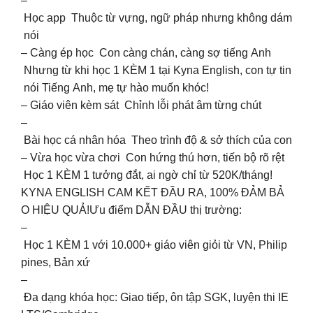
–
Học app Thuộc từ vựng, ngữ pháp nhưng không dám
nói
– Càng ép học Con càng chán, càng sợ tiếng Anh
Nhưng từ khi học 1 KÈM 1 tại Kyna English, con tự tin
nói Tiếng Anh, mẹ tự hào muốn khóc!
– Giáo viên kèm sát Chỉnh lỗi phát âm từng chút
–
Bài học cá nhân hóa Theo trình độ & sở thích của con
– Vừa học vừa chơi Con hứng thú hơn, tiến bộ rõ rệt
Học 1 KÈM 1 tưởng đắt, ai ngờ chỉ từ 520K/tháng!
KYNA ENGLISH CAM KẾT ĐẦU RA, 100% ĐẢM BẢ
O HIỆU QUẢ!Ưu điểm DẪN ĐẦU thị trường:
–
Học 1 KÈM 1 với 10.000+ giáo viên giỏi từ VN, Philip
pines, Bản xứ
–
Đa dạng khóa học: Giao tiếp, ôn tập SGK, luyện thi IE