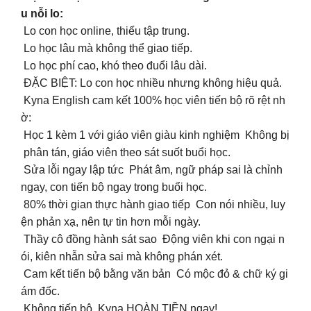
u nỗi lo:
Lo con học online, thiếu tập trung.
Lo học lâu mà không thể giao tiếp.
Lo học phí cao, khó theo đuổi lâu dài.
ĐẶC BIỆT: Lo con học nhiều nhưng không hiệu quả.
Kyna English cam kết 100% học viên tiến bộ rõ rệt nh
ờ:
Học 1 kèm 1 với giáo viên giàu kinh nghiệm Không bị
phân tán, giáo viên theo sát suốt buổi học.
Sửa lỗi ngay lập tức Phát âm, ngữ pháp sai là chỉnh
ngay, con tiến bộ ngay trong buổi học.
80% thời gian thực hành giao tiếp Con nói nhiều, luy
ện phản xạ, nên tự tin hơn mỗi ngày.
Thầy cô đồng hành sát sao Động viên khi con ngại n
ói, kiên nhẫn sửa sai mà không phán xét.
Cam kết tiến bộ bằng văn bản Có mộc đỏ & chữ ký gi
ám đốc.
Không tiến bộ Kyna HOÀN TIỀN ngay!