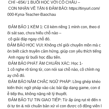
CHỈ ~65K/ 1 BUỔI HỌC VỚI CÔ CHÂU –
CON NHẬN VỀ TẬN 6 ĐẢM BẢO: https://tinyurl.com/
000-Kyna-Teacher-Baochau
ĐẢM BẢO 1 KÈM 1: Cô kèm riêng 1 mình con, theo d
õi sát sao, chưa hiểu chỗ nào –
cô giải đáp ngay chỗ đó.
ĐẢM BẢO HỌC VUI: Không chỉ giỏi chuyên môn mà c
òn biết cách truyền cảm hứng, giúp con yêu thích tiếng
Anh ngay từ buổi học đầu tiên.
ĐẢM BẢO PHÁT ÂM CHUẨN XÁC: Học 1-
1 cô nghe rõ từng từ, con nói sai chỗ nào, cô chỉnh ng
ay chỗ đó.
ĐẢM BẢO NẮM CHẮC NGỮ PHÁP: Lồng ghép khéo
kiến thức ngữ pháp vào các bài tập dạng game, con d
ễ tiếp thu, không nặng nề lý thuyết.
ĐẢM BẢO TỰ TIN GIAO TIẾP: Từ ấp úng rụt rè đến n
ói tự tin & nói chuẩn bản xứ vì con được cô động viên l