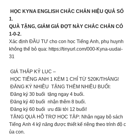
HỌC KYNA ENGLISH CHẮC CHẮN HIỆU QUẢ SỐ
1.
QUÀ TẶNG, GIẢM GIÁ ĐỢT NÀY CHẮC CHẮN CÓ
1-0-2.
Xác định ĐẦU TƯ cho con học Tiếng Anh, phụ huynh
không thể bỏ qua: https://tinyurl.com/000-Kyna-uudai-
31
GIÁ THẤP KỶ LỤC –
HỌC TIẾNG ANH 1 KÈM 1 CHỈ TỪ 520K/THÁNG!
ĐĂNG KÝ NHIỀU TẶNG THÊM NHIỀU BUỔI:
Đăng ký 30 buổi tặng ngay 4 buổi.
Đăng ký 40 buổi nhận thêm 8 buổi.
Đăng ký 60 buổi ưu đãi tới 12 buổi!
TẶNG QUÀ HỖ TRỢ HỌC TẬP: Nhận ngay bộ sách
Tiếng Anh 4 kỹ năng được thiết kế riêng theo trình độ c
ủa con.