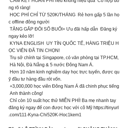
CAM KẾT HOÀN PHÍ nếu không hiệu quả Có hợp đồ
ng rõ ràng!
HỌC PHÍ CHỈ TỪ 520K/THÁNG Rẻ hơn gấp 5 lần họ
c offline đông người
TẶNG GẤP ĐÔI SỐ BUỔI+ Ưu đãi hấp dẫn Đăng ký
ngay kẻo lỡ!
KYNA ENGLISH UY TÍN QUỐC TẾ, HÀNG TRIỆU H
ỌC VIÊN ĐÃ TIN CHỌN!
Trụ sở chính tại Singapore, có văn phòng tại TP.HCM,
Hà Nội, Đà Nẵng & 5 nước Đông Nam Á.
Hơn 10 năm kinh nghiệm dạy học trực tuyến, được qu
ỹ đầu tư hàng đầu rót vốn.
+3,000,000 học viên Đông Nam Á đã chinh phục tiếng
Anh thành công!
Chỉ còn 10 suất học thử MIỄN PHÍ! Ba mẹ nhanh tay
đăng ký ngay để con được học với cô Mỹ https://tinyurl
.com/111-Kyna-Chi520K-Hoc1kem1