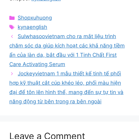
Categories
Shopxuhuong
Tags
kynaenglish
Sulwhasoovietnam cho ra mắt liệu trình
chăm sóc da giúp kích hoạt các khả năng tiềm
ẩn của làn da, bắt đầu với 1 Tinh Chất First
Care Activating Serum
Jockeyvietnam 1 mẫu thiết kế tinh tế phối
hợp kỹ thuật cắt cúp khéo léo, phối màu hiện
đại để tôn lên hình thể, mang đến sự tự tin và
năng động từ bên trong ra bên ngoài
Leave a Comment