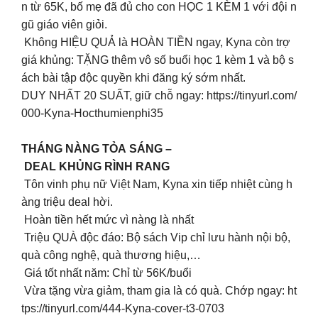
n từ 65K, bố mẹ đã đủ cho con HỌC 1 KÈM 1 với đội n
gũ giáo viên giỏi.
Không HIỆU QUẢ là HOÀN TIỀN ngay, Kyna còn trợ
giá khủng: TẶNG thêm vô số buổi học 1 kèm 1 và bộ s
ách bài tập độc quyền khi đăng ký sớm nhất.
DUY NHẤT 20 SUẤT, giữ chỗ ngay: https://tinyurl.com/
000-Kyna-Hocthumienphi35
THÁNG NÀNG TỎA SÁNG –
DEAL KHỦNG RÌNH RANG
Tôn vinh phụ nữ Việt Nam, Kyna xin tiếp nhiệt cùng h
àng triệu deal hời.
Hoàn tiền hết mức vì nàng là nhất
Triệu QUÀ độc đáo: Bộ sách Vip chỉ lưu hành nội bộ,
quà công nghệ, quà thương hiệu,…
Giá tốt nhất năm: Chỉ từ 56K/buổi
Vừa tặng vừa giảm, tham gia là có quà. Chớp ngay: ht
tps://tinyurl.com/444-Kyna-cover-t3-0703