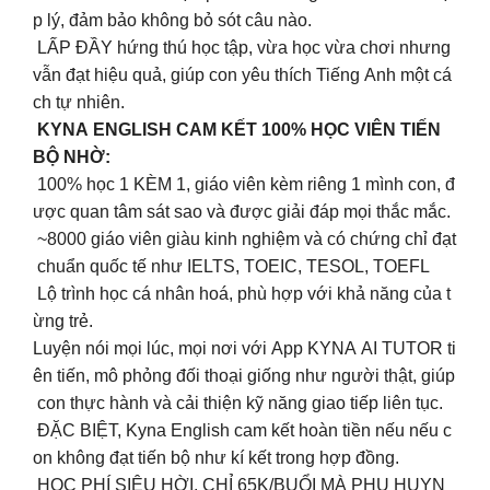
p lý, đảm bảo không bỏ sót câu nào.
LẤP ĐẦY hứng thú học tập, vừa học vừa chơi nhưng
vẫn đạt hiệu quả, giúp con yêu thích Tiếng Anh một cá
ch tự nhiên.
KYNA ENGLISH CAM KẾT 100% HỌC VIÊN TIẾN
BỘ NHỜ:
100% học 1 KÈM 1, giáo viên kèm riêng 1 mình con, đ
ược quan tâm sát sao và được giải đáp mọi thắc mắc.
~8000 giáo viên giàu kinh nghiệm và có chứng chỉ đạt
chuẩn quốc tế như IELTS, TOEIC, TESOL, TOEFL
Lộ trình học cá nhân hoá, phù hợp với khả năng của t
ừng trẻ.
Luyện nói mọi lúc, mọi nơi với App KYNA AI TUTOR ti
ên tiến, mô phỏng đối thoại giống như người thật, giúp
con thực hành và cải thiện kỹ năng giao tiếp liên tục.
ĐẶC BIỆT, Kyna English cam kết hoàn tiền nếu nếu c
on không đạt tiến bộ như kí kết trong hợp đồng.
HỌC PHÍ SIÊU HỜI, CHỈ 65K/BUỔI MÀ PHỤ HUYN