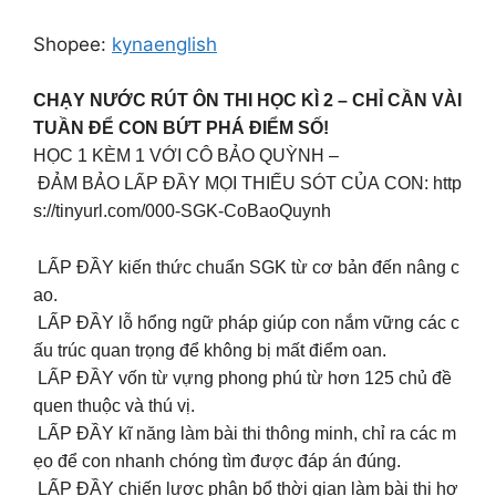
Shopee:
kynaenglish
CHẠY NƯỚC RÚT ÔN THI HỌC KÌ 2 – CHỈ CẦN VÀI
TUẦN ĐỂ CON BỨT PHÁ ĐIỂM SỐ!
HỌC 1 KÈM 1 VỚI CÔ BẢO QUỲNH –
ĐẢM BẢO LẤP ĐẦY MỌI THIẾU SÓT CỦA CON: http
s://tinyurl.com/000-SGK-CoBaoQuynh
LẤP ĐẦY kiến thức chuẩn SGK từ cơ bản đến nâng c
ao.
LẤP ĐẦY lỗ hổng ngữ pháp giúp con nắm vững các c
ấu trúc quan trọng để không bị mất điểm oan.
LẤP ĐẦY vốn từ vựng phong phú từ hơn 125 chủ đề
quen thuộc và thú vị.
LẤP ĐẦY kĩ năng làm bài thi thông minh, chỉ ra các m
ẹo để con nhanh chóng tìm được đáp án đúng.
LẤP ĐẦY chiến lược phân bổ thời gian làm bài thi hợ