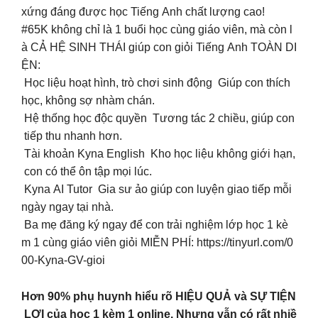
xứng đáng được học Tiếng Anh chất lượng cao!
#65K không chỉ là 1 buổi học cùng giáo viên, mà còn l
à CẢ HỆ SINH THÁI giúp con giỏi Tiếng Anh TOÀN DI
ỆN:
Học liệu hoạt hình, trò chơi sinh động Giúp con thích
học, không sợ nhàm chán.
Hệ thống học độc quyền Tương tác 2 chiều, giúp con
tiếp thu nhanh hơn.
Tài khoản Kyna English Kho học liệu không giới hạn,
con có thể ôn tập mọi lúc.
Kyna AI Tutor Gia sư ảo giúp con luyện giao tiếp mỗi
ngày ngay tại nhà.
Ba mẹ đăng ký ngay để con trải nghiệm lớp học 1 kè
m 1 cùng giáo viên giỏi MIỄN PHÍ: https://tinyurl.com/0
00-Kyna-GV-gioi
Hơn 90% phụ huynh hiểu rõ HIỆU QUẢ và SỰ TIỆN
LỢI của học 1 kèm 1 online. Nhưng vẫn có rất nhiề