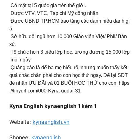
Có mặt tại 5 quốc gia trên thế giới.
Được VTV, VTC, Tạp chí Mỹ công nhận.
Được UBND TP.HCM trao tặng các danh hiệu danh gi
á.
Sở hữu đội ngũ hơn 10.000 Giáo viên Việt/ Phil/ Bản
xứ.
Tổ chức hơn 3 triệu lớp học, tương đương 15,000 lớp
mỗi ngày.
Quảng cáo là để ba mẹ hiểu rõ, nhưng muốn thấy kết
quả chắc chắn phải cho con học thử ngay. Để lại SĐT
để nhận ƯU ĐÃI và 01 BUỔI HỌC THỬ cho con: https
://tinyurl.com/000-Kyna-uudai-31
Kyna English kynaenglish 1 kèm 1
Website:
kynaenglish.vn
Shopee:
kynaenglish