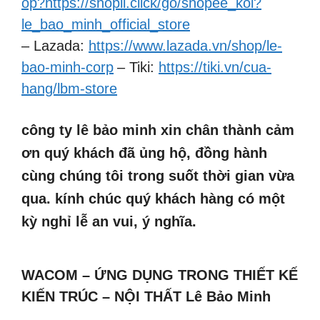
op?https://shopii.click/go/shopee_kol?
le_bao_minh_official_store
– Lazada:
https://www.lazada.vn/shop/le-
bao-minh-corp
– Tiki:
https://tiki.vn/cua-
hang/lbm-store
công ty lê bảo minh xin chân thành cảm
ơn quý khách đã ủng hộ, đồng hành
cùng chúng tôi trong suốt thời gian vừa
qua. kính chúc quý khách hàng có một
kỳ nghỉ lễ an vui, ý nghĩa.
WACOM – ỨNG DỤNG TRONG THIẾT KẾ
KIẾN TRÚC – NỘI THẤT Lê Bảo Minh