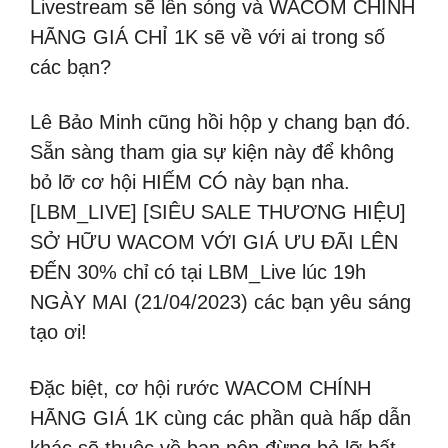
Livestream sẽ lên sóng và WACOM CHÍNH
HÃNG GIÁ CHỈ 1K sẽ về với ai trong số
các bạn?
Lê Bảo Minh cũng hồi hộp y chang bạn đó.
Sẵn sàng tham gia sự kiện này để không
bỏ lỡ cơ hội HIẾM CÓ này bạn nha.
[LBM_LIVE] [SIÊU SALE THƯƠNG HIỆU]
️SỞ HỮU WACOM VỚI GIÁ ƯU ĐÃI LÊN
ĐẾN 30% chỉ có tại LBM_Live lúc 19h
NGÀY MAI (21/04/2023) các bạn yêu sáng
tạo ơi!
Đặc biệt, cơ hội rước WACOM CHÍNH
HÃNG GIÁ 1K cùng các phần quà hấp dẫn
khác sẽ thuộc về bạn nên đừng bỏ lỡ bất