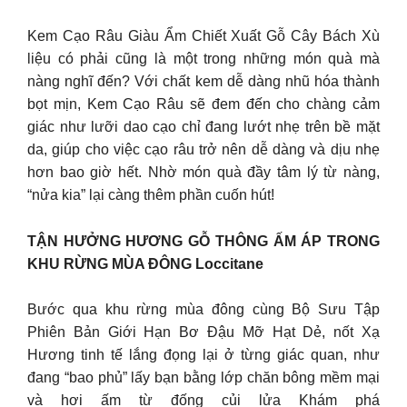
Kem Cạo Râu Giàu Ẩm Chiết Xuất Gỗ Cây Bách Xù
liệu có phải cũng là một trong những món quà mà
nàng nghĩ đến? Với chất kem dễ dàng nhũ hóa thành
bọt mịn, Kem Cạo Râu sẽ đem đến cho chàng cảm
giác như lưỡi dao cạo chỉ đang lướt nhẹ trên bề mặt
da, giúp cho việc cạo râu trở nên dễ dàng và dịu nhẹ
hơn bao giờ hết. Nhờ món quà đầy tâm lý từ nàng,
“nửa kia” lại càng thêm phần cuốn hút!
TẬN HƯỞNG HƯƠNG GỖ THÔNG ẤM ÁP TRONG
KHU RỪNG MÙA ĐÔNG Loccitane
Bước qua khu rừng mùa đông cùng Bộ Sưu Tập
Phiên Bản Giới Hạn Bơ Đậu Mỡ Hạt Dẻ, nốt Xạ
Hương tinh tế lắng đọng lại ở từng giác quan, như
đang “bao phủ” lấy bạn bằng lớp chăn bông mềm mại
và hơi ấm từ đống củi lửa Khám phá