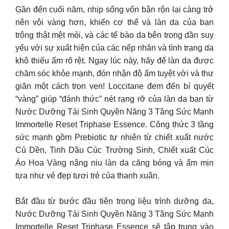
Gần đến cuối năm, nhịp sống vốn bận rộn lại càng trở
nên vội vàng hơn, khiến cơ thể và làn da của bạn
trông thật mệt mỏi, và các tế bào da bên trong dần suy
yếu với sự xuất hiện của các nếp nhăn và tình trạng da
khô thiếu ẩm rõ rệt. Ngay lúc này, hãy để làn da được
chăm sóc khỏe mạnh, đón nhận độ ẩm tuyệt vời và thư
giãn một cách trọn vẹn! Loccitane đem đến bí quyết
“vàng” giúp “đánh thức” nét rạng rỡ của làn da bạn từ
Nước Dưỡng Tái Sinh Quyền Năng 3 Tầng Sức Mạnh
Immortelle Reset Triphase Essence. Công thức 3 tầng
sức mạnh gồm Prebiotic tự nhiên từ chiết xuất nước
Củ Dền, Tinh Dầu Cúc Trường Sinh, Chiết xuất Cúc
Áo Hoa Vàng nâng niu làn da căng bóng và ẩm mịn
tựa như vẻ đẹp tươi trẻ của thanh xuân.
Bắt đầu từ bước đầu tiên trong liệu trình dưỡng da,
Nước Dưỡng Tái Sinh Quyền Năng 3 Tầng Sức Mạnh
Immortelle Reset Triphase Essence sẽ tập trung vào