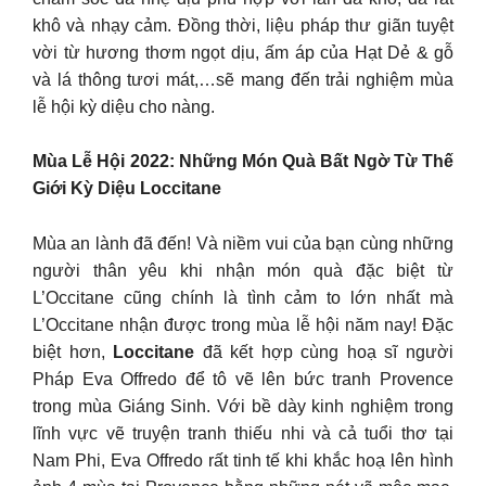
khô và nhạy cảm. Đồng thời, liệu pháp thư giãn tuyệt
vời từ hương thơm ngọt dịu, ấm áp của Hạt Dẻ & gỗ
và lá thông tươi mát,…sẽ mang đến trải nghiệm mùa
lễ hội kỳ diệu cho nàng.
Mùa Lễ Hội 2022: Những Món Quà Bất Ngờ Từ Thế
Giới Kỳ Diệu Loccitane
Mùa an lành đã đến! Và niềm vui của bạn cùng những
người thân yêu khi nhận món quà đặc biệt từ
L’Occitane cũng chính là tình cảm to lớn nhất mà
L’Occitane nhận được trong mùa lễ hội năm nay! Đặc
biệt hơn,
Loccitane
đã kết hợp cùng hoạ sĩ người
Pháp Eva Offredo để tô vẽ lên bức tranh Provence
trong mùa Giáng Sinh. Với bề dày kinh nghiệm trong
lĩnh vực vẽ truyện tranh thiếu nhi và cả tuổi thơ tại
Nam Phi, Eva Offredo rất tinh tế khi khắc hoạ lên hình