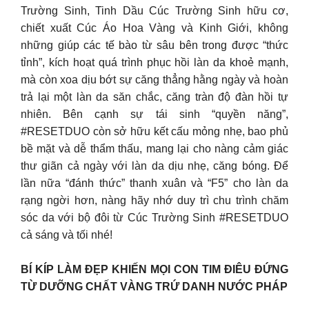
Trường Sinh, Tinh Dầu Cúc Trường Sinh hữu cơ,
chiết xuất Cúc Áo Hoa Vàng và Kinh Giới, không
những giúp các tế bào từ sâu bên trong được “thức
tỉnh”, kích hoạt quá trình phục hồi làn da khoẻ mạnh,
mà còn xoa dịu bớt sự căng thẳng hằng ngày và hoàn
trả lại một làn da săn chắc, căng tràn độ đàn hồi tự
nhiên. Bên cạnh sự tái sinh “quyền năng”,
#RESETDUO còn sở hữu kết cấu mỏng nhẹ, bao phủ
bề mặt và dễ thẩm thấu, mang lại cho nàng cảm giác
thư giãn cả ngày với làn da dịu nhẹ, căng bóng. Để
lần nữa “đánh thức” thanh xuân và “F5” cho làn da
rạng ngời hơn, nàng hãy nhớ duy trì chu trình chăm
sóc da với bộ đôi từ Cúc Trường Sinh #RESETDUO
cả sáng và tối nhé!
BÍ KÍP LÀM ĐẸP KHIẾN MỌI CON TIM ĐIÊU ĐỨNG
TỪ DƯỠNG CHẤT VÀNG TRỨ DANH NƯỚC PHÁP