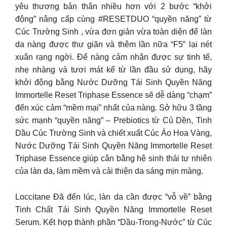
yêu thương bản thân nhiều hơn với 2 bước “khởi
động” nâng cấp cùng #RESETDUO “quyền năng” từ
Cúc Trường Sinh , vừa đơn giản vừa toàn diện để làn
da nàng được thư giãn và thêm lần nữa “F5” lại nét
xuân rạng ngời. Để nàng cảm nhận được sự tinh tế,
nhẹ nhàng và tươi mát kể từ lần đầu sử dụng, hãy
khởi động bằng Nước Dưỡng Tái Sinh Quyền Năng
Immortelle Reset Triphase Essence sẽ dễ dàng “chạm”
đến xúc cảm “mềm mại” nhất của nàng. Sở hữu 3 tầng
sức mạnh “quyền năng” – Prebiotics từ Củ Dền, Tinh
Dầu Cúc Trường Sinh và chiết xuất Cúc Áo Hoa Vàng,
Nước Dưỡng Tái Sinh Quyền Năng Immortelle Reset
Triphase Essence giúp cân bằng hệ sinh thái tự nhiên
của làn da, làm mềm và cải thiện da sáng mịn màng.
Loccitane Đã đến lúc, làn da cần được “vỗ về” bằng
Tinh Chất Tái Sinh Quyền Năng Immortelle Reset
Serum. Kết hợp thành phần “Dầu-Trong-Nước” từ Cúc