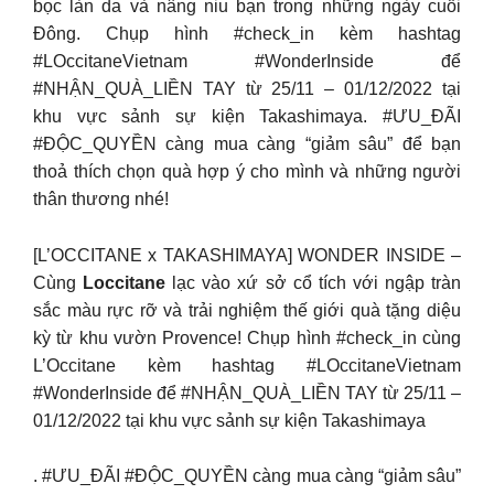
bọc làn da và nâng niu bạn trong những ngày cuối
Đông. Chụp hình #check_in kèm hashtag
#LOccitaneVietnam #WonderInside để
#NHẬN_QUÀ_LIỀN TAY từ 25/11 – 01/12/2022 tại
khu vực sảnh sự kiện Takashimaya. #ƯU_ĐÃI
#ĐỘC_QUYỀN càng mua càng “giảm sâu” để bạn
thoả thích chọn quà hợp ý cho mình và những người
thân thương nhé!
[L’OCCITANE x TAKASHIMAYA] WONDER INSIDE –
Cùng
Loccitane
lạc vào xứ sở cổ tích với ngập tràn
sắc màu rực rỡ và trải nghiệm thế giới quà tặng diệu
kỳ từ khu vườn Provence! Chụp hình #check_in cùng
L’Occitane kèm hashtag #LOccitaneVietnam
#WonderInside để #NHẬN_QUÀ_LIỀN TAY từ 25/11 –
01/12/2022 tại khu vực sảnh sự kiện Takashimaya
. #ƯU_ĐÃI #ĐỘC_QUYỀN càng mua càng “giảm sâu”