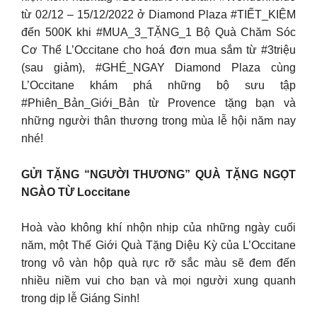
từ 02/12 – 15/12/2022 ở Diamond Plaza #TIẾT_KIỆM
đến 500K khi #MUA_3_TẶNG_1 Bộ Quà Chăm Sóc
Cơ Thể L’Occitane cho hoá đơn mua sắm từ #3triệu
(sau giảm), #GHÉ_NGAY Diamond Plaza cùng
L’Occitane khám phá những bộ sưu tập
#Phiên_Bản_Giới_Bản từ Provence tặng bạn và
những người thân thương trong mùa lễ hội năm nay
nhé!
GỬI TẶNG “NGƯỜI THƯƠNG” QUÀ TẶNG NGỌT
NGÀO TỪ Loccitane
Hoà vào không khí nhộn nhịp của những ngày cuối
năm, một Thế Giới Quà Tặng Diệu Kỳ của L’Occitane
trong vô vàn hộp quà rực rỡ sắc màu sẽ đem đến
nhiều niềm vui cho bạn và mọi người xung quanh
trong dịp lễ Giáng Sinh!