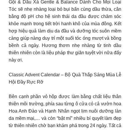
Gội & Dầu Xả Gentle & Balance Dành Cho Mọi Loại
Tóc sẽ nhẹ nhàng loại bỏ bụi bẩn cùng dầu thừa, cân
bằng độ pH cho hệ sinh thái da đầu được chăm sóc
khỏe mạnh trong tiết trời hanh khô của mùa đông. Kết
hợp hiệu quả làm dịu da đầu và dưỡng tóc suôn mềm
càng giúp nàng duy trì một suối tóc óng mượt và bồng
bềnh cả ngày. Hương thơm nhẹ nhàng từ tinh dầu
thiên nhiên còn là liệu pháp thư giãn tuyệt vời nữa đấy
này ơi.
Classic Advent Calendar – Bộ Quà Thắp Sáng Mùa Lễ
Hội Đầy Rực Rỡ
Bên cạnh phần vỏ hộp được làm bằng chất liệu thân
thiện môi trường, phía sau từng ô cửa có cả vườn hoa
Hoa Anh Đào và Hạnh Nhân ngọt lịm nuôi dưỡng làn
da mềm mại,… và còn “bật mí” nhiều bí quyết làm đẹp
từ thiên nhiên chờ bạn khám phá trong 24 ngày. Tất cả