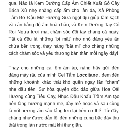
qua. Nào là Kem Dưỡng Cấp Ẩm Chiết Xuất Gỗ Cây
Bách Xù nhẹ nhàng cấp ẩm cho làn da, Xà Phòng
Tắm Bơ Đậu Mỡ Hương Sữa ngọt dịu giúp làm sạch
và cân bằng độ ẩm hoàn hảo, và Kem Dưỡng Tay Cỏ
Roi Ngựa tươi mát chăm sóc đôi tay chàng cả ngày.
Tất cả đều là những “bí mật” nho nhỏ đáng yêu ẩn
chứa bên trong, thay nàng “bật mí” cho chàng những
cách chăm sóc và yêu thương bản thân mỗi ngày đấy!
Thay cho những cái ôm ấm áp, nàng hãy gửi đến
đấng mày râu của mình Gel Tắm
Loccitane
, đem đến
những khoảnh khắc thật khó quên ngay lần “chạm”
nhẹ đầu tiên. Sự hòa quyện độc đáo giữa Hoa Oải
Hương cùng Tiêu Cay, Nhục Đậu Khấu Trầm Ấm tạo
nên tầng hương mạnh mẽ, đầy mê hoặc và sau cùng
là nốt hương ấm sâu lắng lưu lại trên cơ thể. Từ đây,
chàng như được dẫn lối đến những cung bậc đầy thư
thái trong làn nước mát khi thư giãn.