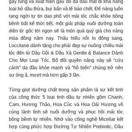
gãy rụng và xuất hiện gàu do da đầu mất đi khả năng
loại bỏ dầu thừa, bụi bẩn và tế bào chết. Để nàng luôn
rạng ngời tự tin dạo phố với mái tóc chắc khỏe bồng
bềnh bất kể thời tiết, một giải pháp nuôi dưỡng toàn
diện từ gốc tới ngọn sẽ là món quà quý giá cho nàng
mùa đông năm nay. Thấu hiểu nỗi lo đông sang,
Loccitane dành tặng cho phái đẹp sự nuông chiều mái
tóc đến từ Dầu Gội & Dầu Xả Gentle & Balance Dành
Cho Mọi Loại Tóc. Bộ đôi quyền năng này sẽ “cứu
cánh” da đầu khỏe mạnh và “hô biến” chúng trở nên
sự óng ả, mượt mà hơn gấp 3 lần.
Từng giọt dưỡng chất trong sản phẩm là sự kết tinh
của công thức 5 loại tinh dầu tự nhiên gồm Chanh,
Cam, Hương Thảo, Hoa Cúc và Hoa Oải Hương vô
cùng lành tính sẽ nuôi dưỡng và phục hồi mái tóc
bồng bềnh tự nhiên. Nhờ vào công nghệ Micellar kết
hợp cùng phức hợp Đường Tự Nhiên Prebiotic, Dầu