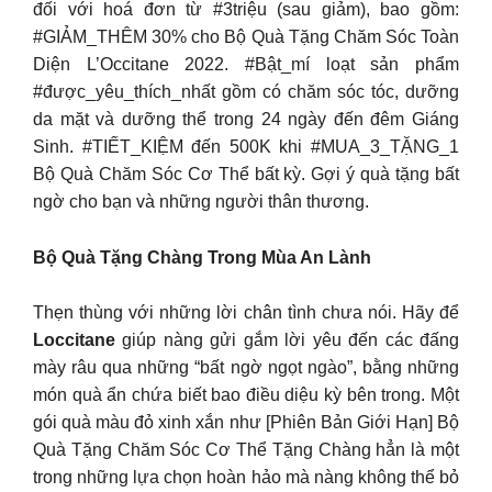
đối với hoá đơn từ #3triệu (sau giảm), bao gồm:
#GIẢM_THÊM 30% cho Bộ Quà Tặng Chăm Sóc Toàn
Diện L’Occitane 2022. #Bật_mí loạt sản phẩm
#được_yêu_thích_nhất gồm có chăm sóc tóc, dưỡng
da mặt và dưỡng thể trong 24 ngày đến đêm Giáng
Sinh. #TIẾT_KIỆM đến 500K khi #MUA_3_TẶNG_1
Bộ Quà Chăm Sóc Cơ Thể bất kỳ. Gợi ý quà tặng bất
ngờ cho bạn và những người thân thương.
Bộ Quà Tặng Chàng Trong Mùa An Lành
Thẹn thùng với những lời chân tình chưa nói. Hãy để
Loccitane
giúp nàng gửi gắm lời yêu đến các đấng
mày râu qua những “bất ngờ ngọt ngào”, bằng những
món quà ẩn chứa biết bao điều diệu kỳ bên trong. Một
gói quà màu đỏ xinh xắn như [Phiên Bản Giới Hạn] Bộ
Quà Tặng Chăm Sóc Cơ Thể Tặng Chàng hẳn là một
trong những lựa chọn hoàn hảo mà nàng không thể bỏ