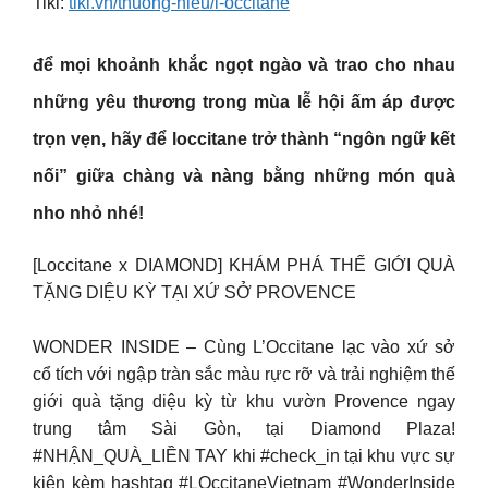
Tiki:
tiki.vn/thuong-hieu/l-occitane
để mọi khoảnh khắc ngọt ngào và trao cho nhau
những yêu thương trong mùa lễ hội ấm áp được
trọn vẹn, hãy để
loccitane
trở thành “ngôn ngữ kết
nối” giữa chàng và nàng bằng những món quà
nho nhỏ nhé!
[Loccitane x DIAMOND] KHÁM PHÁ THẾ GIỚI QUÀ
TẶNG DIỆU KỲ TẠI XỨ SỞ PROVENCE
WONDER INSIDE – Cùng L’Occitane lạc vào xứ sở
cổ tích với ngập tràn sắc màu rực rỡ và trải nghiệm thế
giới quà tặng diệu kỳ từ khu vườn Provence ngay
trung tâm Sài Gòn, tại Diamond Plaza!
#NHẬN_QUÀ_LIỀN TAY khi #check_in tại khu vực sự
kiện kèm hashtag #LOccitaneVietnam #WonderInside