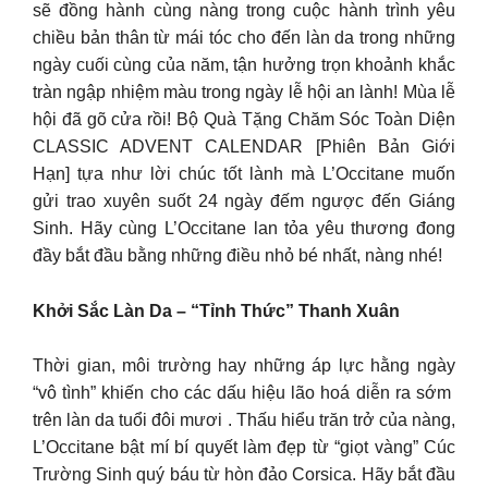
sẽ đồng hành cùng nàng trong cuộc hành trình yêu
chiều bản thân từ mái tóc cho đến làn da trong những
ngày cuối cùng của năm, tận hưởng trọn khoảnh khắc
tràn ngập nhiệm màu trong ngày lễ hội an lành! Mùa lễ
hội đã gõ cửa rồi! Bộ Quà Tặng Chăm Sóc Toàn Diện
CLASSIC ADVENT CALENDAR [Phiên Bản Giới
Hạn] tựa như lời chúc tốt lành mà L’Occitane muốn
gửi trao xuyên suốt 24 ngày đếm ngược đến Giáng
Sinh. Hãy cùng L’Occitane lan tỏa yêu thương đong
đầy bắt đầu bằng những điều nhỏ bé nhất, nàng nhé!
Khởi Sắc Làn Da – “Tỉnh Thức” Thanh Xuân
Thời gian, môi trường hay những áp lực hằng ngày
“vô tình” khiến cho các dấu hiệu lão hoá diễn ra sớm
trên làn da tuổi đôi mươi . Thấu hiểu trăn trở của nàng,
L’Occitane bật mí bí quyết làm đẹp từ “giọt vàng” Cúc
Trường Sinh quý báu từ hòn đảo Corsica. Hãy bắt đầu