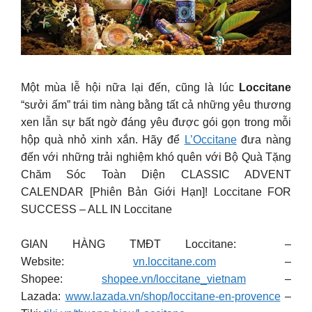
Một mùa lễ hội nữa lại đến, cũng là lúc
Loccitane
“sưởi ấm” trái tim nàng bằng tất cả những yêu thương
xen lẫn sự bất ngờ đáng yêu được gói gọn trong mỗi
hộp quà nhỏ xinh xắn. Hãy để
L’Occitane
đưa nàng
đến với những trải nghiệm khó quên với Bộ Quà Tặng
Chăm Sóc Toàn Diện CLASSIC ADVENT
CALENDAR [Phiên Bản Giới Hạn]!
Loccitane FOR
SUCCESS – ALL IN Loccitane
GIAN HÀNG TMĐT Loccitane: –
Website:
vn.loccitane.com
–
Shopee:
shopee.vn/loccitane_vietnam
–
Lazada:
www.lazada.vn/shop/loccitane-en-provence
–