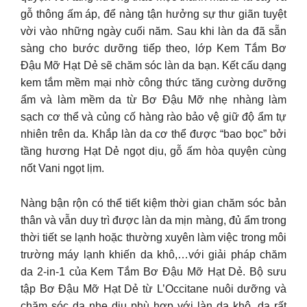
gỗ thông ấm áp, để nàng tận hưởng sự thư giãn tuyệt
vời vào những ngày cuối năm. Sau khi làn da đã sẵn
sàng cho bước dưỡng tiếp theo, lớp Kem Tắm Bơ
Đậu Mỡ Hạt Dẻ sẽ chăm sóc làn da bạn. Kết cấu dạng
kem tắm mềm mại nhờ công thức tăng cường dưỡng
ẩm và làm mềm da từ Bơ Đậu Mỡ nhẹ nhàng làm
sạch cơ thể và củng cố hàng rào bảo vệ giữ độ ẩm tự
nhiên trên da. Khắp làn da cơ thể được “bao bọc” bởi
tầng hương Hạt Dẻ ngọt dịu, gỗ ấm hòa quyện cùng
nốt Vani ngọt lịm.
Nàng bận rộn có thể tiết kiệm thời gian chăm sóc bản
thân và vẫn duy trì được làn da mịn màng, đủ ẩm trong
thời tiết se lạnh hoặc thường xuyên làm việc trong môi
trường máy lạnh khiến da khô,…với giải pháp chăm
da 2-in-1 của Kem Tắm Bơ Đậu Mỡ Hạt Dẻ. Bộ sưu
tập Bơ Đậu Mỡ Hạt Dẻ từ L’Occitane nuôi dưỡng và
chăm sóc da nhẹ dịu phù hợp với làn da khô, da rất