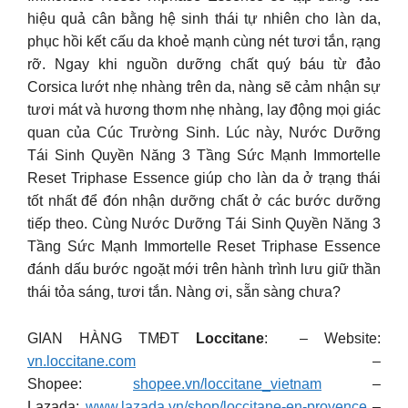
hiệu quả cân bằng hệ sinh thái tự nhiên cho làn da,
phục hồi kết cấu da khoẻ mạnh cùng nét tươi tắn, rạng
rỡ. Ngay khi nguồn dưỡng chất quý báu từ đảo
Corsica lướt nhẹ nhàng trên da, nàng sẽ cảm nhận sự
tươi mát và hương thơm nhẹ nhàng, lay động mọi giác
quan của Cúc Trường Sinh. Lúc này, Nước Dưỡng
Tái Sinh Quyền Năng 3 Tầng Sức Mạnh Immortelle
Reset Triphase Essence giúp cho làn da ở trạng thái
tốt nhất để đón nhận dưỡng chất ở các bước dưỡng
tiếp theo. Cùng Nước Dưỡng Tái Sinh Quyền Năng 3
Tầng Sức Mạnh Immortelle Reset Triphase Essence
đánh dấu bước ngoặt mới trên hành trình lưu giữ thần
thái tỏa sáng, tươi tắn. Nàng ơi, sẵn sàng chưa?
GIAN HÀNG TMĐT
Loccitane
: – Website:
vn.loccitane.com
–
Shopee:
shopee.vn/loccitane_vietnam
–
Lazada:
www.lazada.vn/shop/loccitane-en-provence
–