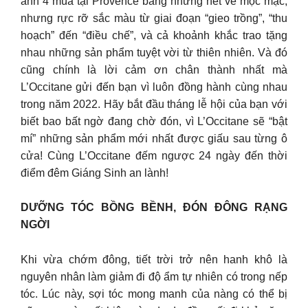
ảnh 4 mùa tại Provence bằng những nét vẽ mộc mạc,
nhưng rực rỡ sắc màu từ giai đoạn “gieo trồng”, “thu
hoạch” đến “điều chế”, và cả khoảnh khắc trao tặng
nhau những sản phẩm tuyệt vời từ thiên nhiên. Và đó
cũng chính là lời cảm ơn chân thành nhất mà
L’Occitane gửi đến bạn vì luôn đồng hành cùng nhau
trong năm 2022. Hãy bắt đầu tháng lễ hội của bạn với
biết bao bất ngờ đang chờ đón, vì L’Occitane sẽ “bật
mí” những sản phẩm mới nhất được giấu sau từng ô
cửa! Cùng L’Occitane đếm ngược 24 ngày đến thời
điểm đêm Giáng Sinh an lành!
DƯỠNG TÓC BỒNG BỀNH, ĐÓN ĐÔNG RẠNG
NGỜI
Khi vừa chớm đông, tiết trời trở nên hanh khô là
nguyên nhân làm giảm đi độ ẩm tự nhiên có trong nếp
tóc. Lúc này, sợi tóc mong manh của nàng có thể bị