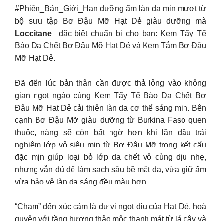
#Phiên_Bản_Giới_Hạn dưỡng ẩm làn da mịn mượt từ
bộ sưu tập Bơ Đậu Mỡ Hạt Dẻ giàu dưỡng mà
Loccitane
đặc biệt chuẩn bị cho bạn: Kem Tẩy Tế
Bào Da Chết Bơ Đậu Mỡ Hạt Dẻ và Kem Tắm Bơ Đậu
Mỡ Hạt Dẻ.
Đã đến lúc bản thân cần được thả lỏng vào không
gian ngọt ngào cùng Kem Tẩy Tế Bào Da Chết Bơ
Đậu Mỡ Hạt Dẻ cải thiện làn da cơ thể sáng mịn. Bên
cạnh Bơ Đậu Mỡ giàu dưỡng từ Burkina Faso quen
thuộc, nàng sẽ còn bất ngờ hơn khi lần đầu trải
nghiệm lớp vỏ siêu mịn từ Bơ Đậu Mỡ trong kết cấu
đặc mịn giúp loại bỏ lớp da chết vô cùng dịu nhẹ,
nhưng vẫn đủ để làm sạch sâu bề mặt da, vừa giữ ẩm
vừa bảo vệ làn da sáng đều màu hơn.
“Chạm” đến xúc cảm là dư vị ngọt dịu của Hạt Dẻ, hoà
quyện với tầng hương thảo mộc thanh mát từ lá cây và