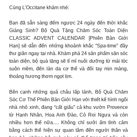
Cùng L’Occitane khám nhé:
Bạn đã sẵn sàng đếm ngược 24 ngày đến thời khắc
Giáng Sinh? Bộ Quà Tặng Chăm Sóc Toàn Diện
CLASSIC ADVENT CALENDAR [Phiên Bản Giới
Hạn] sẽ dẫn đến những khoảnh khắc “Spa-time” đầy
thư giãn ngay tại nhà. Khám phá 24 sản phẩm săn sóc
toàn diện, bộ quà tặng sẽ tỉ mỉ nuôi dưỡng từ mái tóc
suôn mềm, đến làn da cơ thể và đôi tay mịn màng,
thoảng hương thơm ngọt lịm.
Bên cạnh những quả châu lấp lánh, Bộ Quà Chăm
Sóc Cơ Thể Phiên Bản Giới Hạn với thiết kế hình ngôi
nhà nhỏ xinh, đang “cất giấu” cả khu vườn Provence
từ Hạnh Nhân, Hoa Anh Đào, Cỏ Roi Ngựa và còn
nhiều hơn thế nữa…. Không chỉ sưởi ấm tình cảm
bằng cách thể hiện sự quan tâm đến người thân và