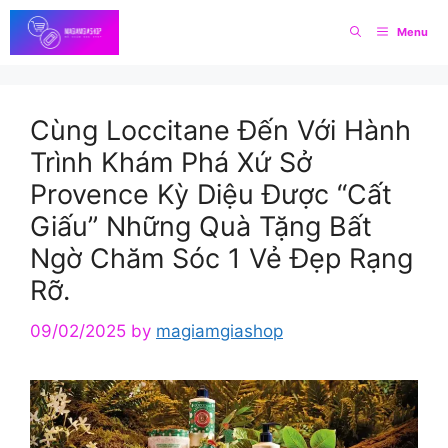
Skip
Menu
to
content
Cùng Loccitane Đến Với Hành
Trình Khám Phá Xứ Sở
Provence Kỳ Diệu Được “Cất
Giấu” Những Quà Tặng Bất
Ngờ Chăm Sóc 1 Vẻ Đẹp Rạng
Rỡ.
09/02/2025
by
magiamgiashop