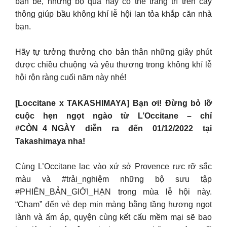
bạn bè, những bộ quà này có thể trang trí trên cây
thông giúp bầu không khí lễ hội lan tỏa khắp căn nhà
bạn.
Hãy tự tưởng thưởng cho bản thân những giây phút
được chiều chuộng và yêu thương trong không khí lễ
hội rộn ràng cuối năm này nhé!
[Loccitane x TAKASHIMAYA] Bạn ơi! Đừng bỏ lỡ
cuộc hẹn ngọt ngào từ L’Occitane – chỉ
#CÒN_4_NGÀY diễn ra đến 01/12/2022 tại
Takashimaya nha!
Cùng L’Occitane lạc vào xứ sở Provence rực rỡ sắc
màu và #trải_nghiệm những bộ sưu tập
#PHIÊN_BẢN_GIỚI_HẠN trong mùa lễ hội này.
“Chạm” đến vẻ đẹp mịn màng bằng tầng hương ngọt
lành và ấm áp, quyện cùng kết cấu mềm mại sẽ bao