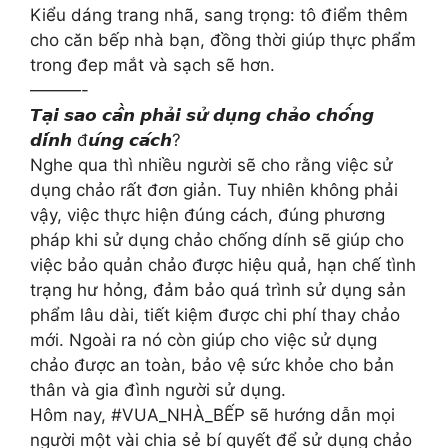
Kiểu dáng trang nhã, sang trọng: tô điểm thêm
cho căn bếp nhà bạn, đồng thời giúp thực phẩm
trong đep mắt và sạch sẽ hơn.
———-
𝙏𝙖̣𝙞 𝙨𝙖𝙤 𝙘𝙖̂̀𝙣 𝙥𝙝𝙖̉𝙞 𝙨𝙪̛̉ 𝙙𝙪̣𝙣𝙜 𝙘𝙝𝙖̉𝙤 𝙘𝙝𝙤̂́𝙣𝙜
𝙙𝙞́𝙣𝙝 đ𝙪́𝙣𝙜 𝙘𝙖́𝙘𝙝?
Nghe qua thì nhiều người sẽ cho rằng việc sử
dụng chảo rất đơn giản. Tuy nhiên không phải
vậy, việc thực hiện đúng cách, đúng phương
pháp khi sử dụng chảo chống dính sẽ giúp cho
việc bảo quản chảo được hiệu quả, hạn chế tình
trạng hư hỏng, đảm bảo quá trình sử dụng sản
phẩm lâu dài, tiết kiệm được chi phí thay chảo
mới. Ngoài ra nó còn giúp cho việc sử dụng
chảo được an toàn, bảo vệ sức khỏe cho bản
thân và gia đình người sử dụng.
Hôm nay, #VUA_NHÀ_BẾP sẽ hướng dẫn mọi
người một vài chia sẻ bí quyết để sử dụng chảo