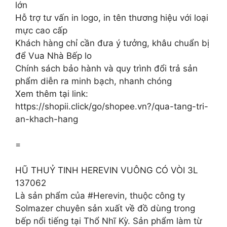
lớn
Hỗ trợ tư vấn in logo, in tên thương hiệu với loại
mực cao cấp
Khách hàng chỉ cần đưa ý tưởng, khâu chuẩn bị
để Vua Nhà Bếp lo
Chính sách bảo hành và quy trình đổi trả sản
phẩm diễn ra minh bạch, nhanh chóng
Xem thêm tại link:
https://shopii.click/go/shopee.vn?/qua-tang-tri-
an-khach-hang
=
HŨ THUỶ TINH HEREVIN VUÔNG CÓ VÒI 3L
137062
Là sản phẩm của #Herevin, thuộc công ty
Solmazer chuyên sản xuất về đồ dùng trong
bếp nổi tiếng tại Thổ Nhĩ Kỳ. Sản phẩm làm từ