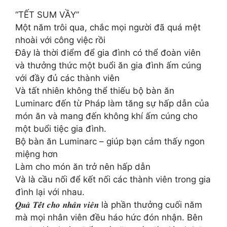
“TẾT SUM VẦY”
Một năm trôi qua, chắc mọi người đã quá mệt
nhoài với công việc rồi
Đây là thời điểm để gia đình có thể đoàn viên
và thưởng thức một buổi ăn gia đình ấm cúng
với đầy đủ các thành viên
Và tất nhiên không thể thiếu bộ bàn ăn
Luminarc đến từ Pháp làm tăng sự hấp dẫn của
món ăn và mang đến không khí ấm cúng cho
một buổi tiệc gia đình.
Bộ bàn ăn Luminarc – giúp bạn cảm thấy ngon
miệng hơn
Làm cho món ăn trở nên hấp dẫn
Và là cầu nối để kết nối các thành viên trong gia
đình lại với nhau.
𝑸𝒖𝒂̀ 𝑻𝒆̂́𝒕 𝒄𝒉𝒐 𝒏𝒉𝒂̂𝒏 𝒗𝒊𝒆̂𝒏 là phần thưởng cuối năm
mà mọi nhân viên đều háo hức đón nhận. Bên