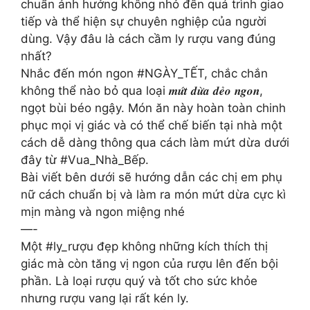
chuẩn ảnh hưởng không nhỏ đến quá trình giao
tiếp và thể hiện sự chuyên nghiệp của người
dùng. Vậy đâu là cách cầm ly rượu vang đúng
nhất?
Nhắc đến món ngon #NGÀY_TẾT, chắc chắn
không thể nào bỏ qua loại 𝒎𝒖̛́𝒕 𝒅𝒖̛̀𝒂 𝒅𝒆̉𝒐 𝒏𝒈𝒐𝒏,
ngọt bùi béo ngậy. Món ăn này hoàn toàn chinh
phục mọi vị giác và có thể chế biến tại nhà một
cách dễ dàng thông qua cách làm mứt dừa dưới
đây từ #Vua_Nhà_Bếp.
Bài viết bên dưới sẽ hướng dẫn các chị em phụ
nữ cách chuẩn bị và làm ra món mứt dừa cực kì
mịn màng và ngon miệng nhé
—-
Một #ly_rượu đẹp không những kích thích thị
giác mà còn tăng vị ngon của rượu lên đến bội
phần. Là loại rượu quý và tốt cho sức khỏe
nhưng rượu vang lại rất kén ly.