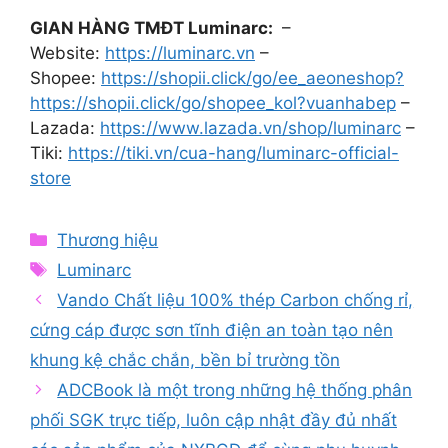
GIAN HÀNG TMĐT Luminarc:
–
Website:
https://luminarc.vn
–
Shopee:
https://shopii.click/go/ee_aeoneshop?
https://shopii.click/go/shopee_kol?vuanhabep
–
Lazada:
https://www.lazada.vn/shop/luminarc
–
Tiki:
https://tiki.vn/cua-hang/luminarc-official-
store
Categories
Thương hiệu
Tags
Luminarc
Vando Chất liệu 100% thép Carbon chống rỉ,
cứng cáp được sơn tĩnh điện an toàn tạo nên
khung kệ chắc chắn, bền bỉ trường tồn
ADCBook là một trong những hệ thống phân
phối SGK trực tiếp, luôn cập nhật đầy đủ nhất