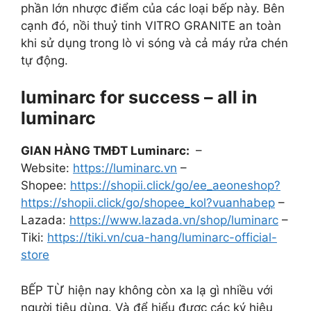
phần lớn nhược điểm của các loại bếp này. Bên
cạnh đó, nồi thuỷ tinh VITRO GRANITE an toàn
khi sử dụng trong lò vi sóng và cả máy rửa chén
tự động.
luminarc for success – all in
luminarc
GIAN HÀNG TMĐT Luminarc:
–
Website:
https://luminarc.vn
–
Shopee:
https://shopii.click/go/ee_aeoneshop?
https://shopii.click/go/shopee_kol?vuanhabep
–
Lazada:
https://www.lazada.vn/shop/luminarc
–
Tiki:
https://tiki.vn/cua-hang/luminarc-official-
store
BẾP TỪ hiện nay không còn xa lạ gì nhiều với
người tiêu dùng. Và để hiểu được các ký hiệu