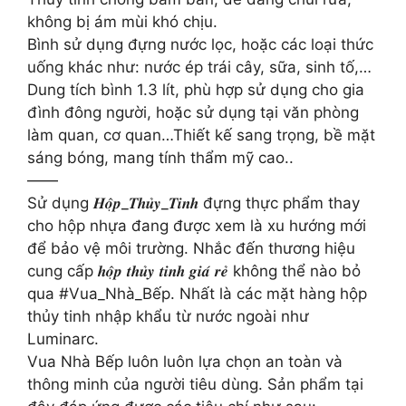
không bị ám mùi khó chịu.
Bình sử dụng đựng nước lọc, hoặc các loại thức
uống khác như: nước ép trái cây, sữa, sinh tố,…
Dung tích bình 1.3 lít, phù hợp sử dụng cho gia
đình đông người, hoặc sử dụng tại văn phòng
làm quan, cơ quan…Thiết kế sang trọng, bề mặt
sáng bóng, mang tính thẩm mỹ cao..
——
Sử dụng 𝑯𝒐̣̂𝒑_𝑻𝒉𝒖̉𝒚_𝑻𝒊𝒏𝒉 đựng thực phẩm thay
cho hộp nhựa đang được xem là xu hướng mới
để bảo vệ môi trường. Nhắc đến thương hiệu
cung cấp 𝒉𝒐̣̂𝒑 𝒕𝒉𝒖̉𝒚 𝒕𝒊𝒏𝒉 𝒈𝒊𝒂́ 𝒓𝒆̉ không thể nào bỏ
qua #Vua_Nhà_Bếp. Nhất là các mặt hàng hộp
thủy tinh nhập khẩu từ nước ngoài như
Luminarc.
Vua Nhà Bếp luôn luôn lựa chọn an toàn và
thông minh của người tiêu dùng. Sản phẩm tại