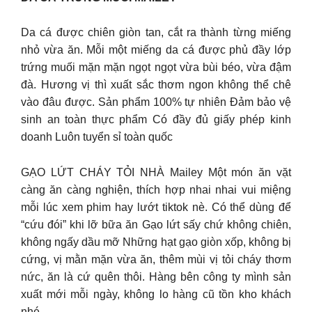
Da cá được chiên giòn tan, cắt ra thành từng miếng
nhỏ vừa ăn. Mỗi một miếng da cá được phủ đầy lớp
trứng muối mặn mặn ngọt ngọt vừa bùi béo, vừa đậm
đà. Hương vị thì xuất sắc thơm ngon không thể chê
vào đâu được. Sản phẩm 100% tự nhiên Đảm bảo vệ
sinh an toàn thực phẩm Có đầy đủ giấy phép kinh
doanh Luôn tuyển sỉ toàn quốc
GẠO LỨT CHÁY TỎI NHÀ Mailey Một món ăn vặt
càng ăn càng nghiện, thích hợp nhai nhai vui miệng
mỗi lúc xem phim hay lướt tiktok nè. Có thể dùng để
“cứu đói” khi lỡ bữa ăn Gạo lứt sấy chứ không chiên,
không ngấy dầu mỡ Những hạt gạo giòn xốp, không bị
cứng, vị mằn mặn vừa ăn, thêm mùi vị tỏi cháy thơm
nức, ăn là cứ quên thôi. Hàng bên công ty mình sản
xuất mới mỗi ngày, không lo hàng cũ tồn kho khách
nhé