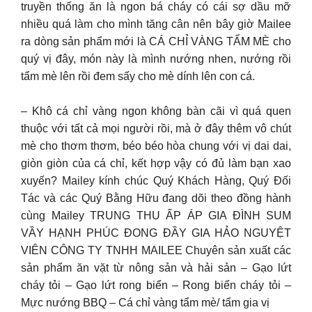
truyền thống ăn là ngon bá cháy có cái sợ dầu mỡ
nhiều quá làm cho mình tăng cân nên bây giờ Mailee
ra dòng sản phẩm mới là CÁ CHỈ VÀNG TẨM MÈ cho
quý vị đây, món này là mình nướng nhen, nướng rồi
tẩm mè lên rồi đem sấy cho mè dính lên con cá.
– Khô cá chỉ vàng ngon không bàn cãi vì quá quen
thuộc với tất cả mọi người rồi, mà ở đây thêm vô chút
mè cho thơm thơm, béo béo hòa chung với vị dai dai,
giòn giòn của cá chỉ, kết hợp vậy có đủ làm bạn xao
xuyến? Mailey kính chúc Quý Khách Hàng, Quý Đối
Tác và các Quý Bằng Hữu đang dõi theo đồng hành
cùng Mailey TRUNG THU ẤP ÁP GIA ĐÌNH SUM
VẦY HẠNH PHÚC ĐONG ĐẦY GIA HẢO NGUYỆT
VIÊN CÔNG TY TNHH MAILEE Chuyên sản xuất các
sản phẩm ăn vặt từ nông sản và hải sản – Gạo lứt
cháy tỏi – Gạo lứt rong biển – Rong biển cháy tỏi –
Mực nướng BBQ – Cá chỉ vàng tẩm mè/ tẩm gia vị