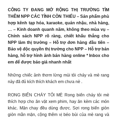
CÔNG TY ĐANG MỞ RỘNG THỊ TRƯỜNG TÌM
THÊM NPP CÁC TỈNH CÒN THIẾU – Sản phẩm phù
hợp kênh tạp hóa, karaoke, quán nhậu, nhà hàng,
… – Kinh doanh quanh năm, không theo mùa vụ –
Chính sách NPP rõ ràng, chiết khấu thẳng cho
NPP làm thị trường – Hỗ trợ đơn hàng đầu tiên –
Bảo vệ độc quyền thị trường cho NPP – Hỗ trợ bán
hàng, hỗ trợ hình ảnh bán hàng online * Inbox cho
em để được báo giá nhanh nhất
Những chiếc ảnh thơm lừng mùi tỏi cháy và mè rang
này đã đủ kích thích khách em chưa nè .
RONG BIỂN CHÁY TỎI MÈ Rong biển cháy tỏi mè
thích hợp cho ăn vặt xem phim, hay ăn kèm các món
khác. Mặn chay đều dùng được. Sợi rong biển giòn
giòn mằn mặn, cộng thêm vị béo bùi của mè rang và