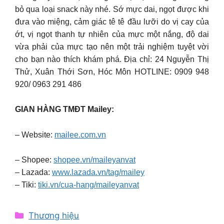
bỏ qua loại snack này nhé. Sớ mực dai, ngọt được khi
đưa vào miệng, cảm giác tê tê đầu lưỡi do vị cay của
ớt, vị ngọt thanh tự nhiên của mực một nắng, độ dai
vừa phải của mực tạo nên một trải nghiệm tuyệt vời
cho bạn nào thích khám phá. Địa chỉ: 24 Nguyễn Thị
Thử, Xuân Thới Sơn, Hóc Môn HOTLINE: 0909 948
920/ 0963 291 486
GIAN HÀNG TMĐT Mailey:
– Website:
mailee.com.vn
– Shopee:
shopee.vn/maileyanvat
– Lazada:
www.lazada.vn/tag/mailey
– Tiki:
tiki.vn/cua-hang/maileyanvat
Categories
Thương hiệu