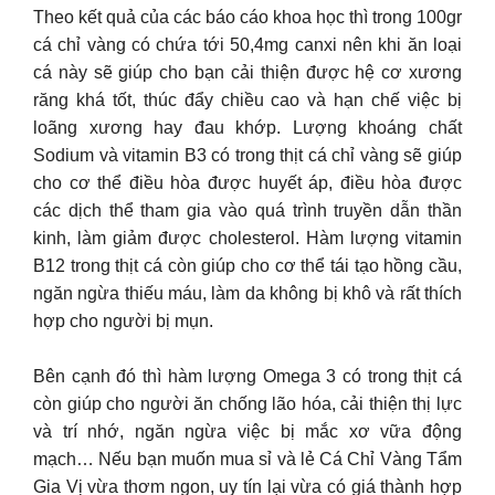
Theo kết quả của các báo cáo khoa học thì trong 100gr
cá chỉ vàng có chứa tới 50,4mg canxi nên khi ăn loại
cá này sẽ giúp cho bạn cải thiện được hệ cơ xương
răng khá tốt, thúc đẩy chiều cao và hạn chế việc bị
loãng xương hay đau khớp. Lượng khoáng chất
Sodium và vitamin B3 có trong thịt cá chỉ vàng sẽ giúp
cho cơ thể điều hòa được huyết áp, điều hòa được
các dịch thể tham gia vào quá trình truyền dẫn thần
kinh, làm giảm được cholesterol. Hàm lượng vitamin
B12 trong thịt cá còn giúp cho cơ thể tái tạo hồng cầu,
ngăn ngừa thiếu máu, làm da không bị khô và rất thích
hợp cho người bị mụn.
Bên cạnh đó thì hàm lượng Omega 3 có trong thịt cá
còn giúp cho người ăn chống lão hóa, cải thiện thị lực
và trí nhớ, ngăn ngừa việc bị mắc xơ vữa động
mạch… Nếu bạn muốn mua sỉ và lẻ Cá Chỉ Vàng Tẩm
Gia Vị vừa thơm ngon, uy tín lại vừa có giá thành hợp