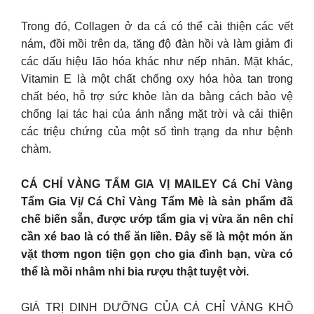
Trong đó, Collagen ở da cá có thể cải thiện các vết
nám, đồi mồi trên da, tăng độ đàn hồi và làm giảm đi
các dấu hiệu lão hóa khác như nếp nhăn. Mặt khác,
Vitamin E là một chất chống oxy hóa hòa tan trong
chất béo, hỗ trợ sức khỏe làn da bằng cách bảo vệ
chống lại tác hại của ánh nắng mặt trời và cải thiện
các triệu chứng của một số tình trạng da như bệnh
chàm.
CÁ CHỈ VÀNG TẨM GIA VỊ MAILEY Cá Chỉ Vàng
Tẩm Gia Vị/ Cá Chỉ Vàng Tẩm Mè là sản phẩm đã
chế biến sẵn, được ướp tẩm gia vị vừa ăn nên chỉ
cần xé bao là có thể ăn liền. Đây sẽ là một món ăn
vặt thơm ngon tiện gọn cho gia đình bạn, vừa có
thể là mồi nhâm nhi bia rượu thật tuyệt vời.
GIÁ TRỊ DINH DƯỠNG CỦA CÁ CHỈ VÀNG KHÔ