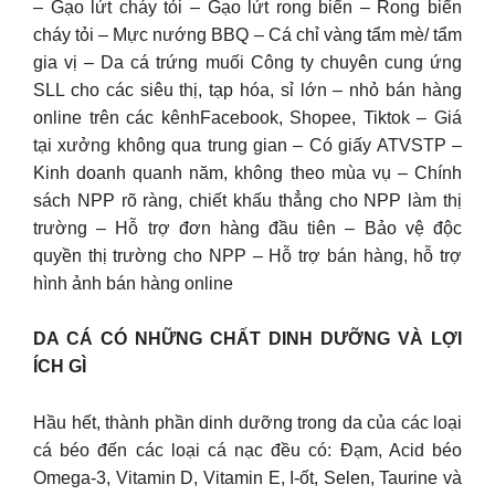
– Gạo lứt cháy tỏi – Gạo lứt rong biển – Rong biển
cháy tỏi – Mực nướng BBQ – Cá chỉ vàng tẩm mè/ tẩm
gia vị – Da cá trứng muối Công ty chuyên cung ứng
SLL cho các siêu thị, tạp hóa, sỉ lớn – nhỏ bán hàng
online trên các kênhFacebook, Shopee, Tiktok – Giá
tại xưởng không qua trung gian – Có giấy ATVSTP –
Kinh doanh quanh năm, không theo mùa vụ – Chính
sách NPP rõ ràng, chiết khấu thẳng cho NPP làm thị
trường – Hỗ trợ đơn hàng đầu tiên – Bảo vệ độc
quyền thị trường cho NPP – Hỗ trợ bán hàng, hỗ trợ
hình ảnh bán hàng online
DA CÁ CÓ NHỮNG CHẤT DINH DƯỠNG VÀ LỢI
ÍCH GÌ
Hầu hết, thành phần dinh dưỡng trong da của các loại
cá béo đến các loại cá nạc đều có: Đạm, Acid béo
Omega-3, Vitamin D, Vitamin E, I-ốt, Selen, Taurine và