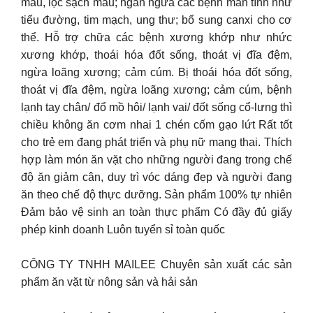
máu, lọc sạch máu; ngăn ngừa các bệnh mãn tính như
tiểu đường, tim mạch, ung thư; bổ sung canxi cho cơ
thể. Hỗ trợ chữa các bệnh xương khớp như nhức
xương khớp, thoái hóa đốt sống, thoát vị đĩa đệm,
ngừa loãng xương; cảm cúm. Bị thoái hóa đốt sống,
thoát vị đĩa đệm, ngừa loãng xương; cảm cúm, bệnh
lạnh tay chân/ đổ mồ hôi/ lạnh vai/ đốt sống cổ-lưng thì
chiều không ăn cơm nhai 1 chén cốm gạo lứt Rất tốt
cho trẻ em đang phát triển và phụ nữ mang thai. Thích
hợp làm món ăn vặt cho những người đang trong chế
độ ăn giảm cân, duy trì vóc dáng đẹp và người đang
ăn theo chế độ thực dưỡng. Sản phẩm 100% tự nhiên
Đảm bảo vệ sinh an toàn thực phẩm Có đầy đủ giấy
phép kinh doanh Luôn tuyển sỉ toàn quốc
CÔNG TY TNHH MAILEE Chuyên sản xuất các sản
phẩm ăn vặt từ nông sản và hải sản