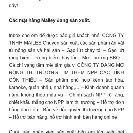
đấy!
Các mặt hàng Mailey đang sản xuất.
Inbox cho em để được báo giá khách nhé. CÔNG TY
TNHH MAILEE Chuyên sản xuất các sản phẩm ăn vặt
từ nông sản và hải sản – Gạo lứt cháy tỏi – Gạo lứt
rong biển – Rong biển cháy tỏi – Mực nướng BBQ –
Cá chỉ vàng tẩm mè/ tẩm gia vị CÔNG TY ĐANG MỞ
RỘNG THỊ TRƯỜNG TÌM THÊM NPP CÁC TỈNH
CÒN THIẾU – Sản phẩm phù hợp kênh tạp hóa,
karaoke, quán nhậu, nhà hàng,… – Kinh doanh quanh
năm, không theo mùa vụ – Chính sách NPP rõ ràng,
chiết khấu thẳng cho NPP làm thị trường – Hỗ trợ đơn
hàng đầu tiên – Bảo vệ độc quyền thị trường cho NPP
– Hỗ trợ bán hàng, hỗ trợ hình ảnh bán hàng online
Cuối tuần nhân viên sản xuất bên em làm việc hết