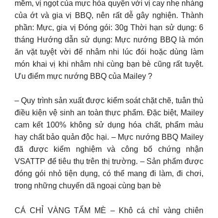
mềm, vị ngọt của mực hòa quyện với vị cay nhẹ nhàng
của ớt và gia vị BBQ, nên rất dễ gây nghiện. Thành
phần: Mực, gia vị Đóng gói: 30g Thời hạn sử dụng: 6
tháng Hướng dẫn sử dụng: Mực nướng BBQ là món
ăn vặt tuyệt vời để nhâm nhi lúc đói hoặc dùng làm
món khai vị khi nhâm nhi cùng bạn bè cũng rất tuyệt.
Ưu điểm mực nướng BBQ của Mailey ?
– Quy trình sản xuất được kiểm soát chặt chẽ, tuân thủ
điều kiện vệ sinh an toàn thực phẩm. Đặc biệt, Mailey
cam kết 100% không sử dụng hóa chất, phẩm màu
hay chất bảo quản độc hại. – Mực nướng BBQ Mailey
đã được kiểm nghiệm và công bố chứng nhận
VSATTP để tiêu thụ trên thị trường. – Sản phẩm được
đóng gói nhỏ tiện dụng, có thể mang đi làm, đi chơi,
trong những chuyến dã ngoại cùng bạn bè
CÁ CHỈ VÀNG TẨM MÈ – Khô cá chỉ vàng chiên