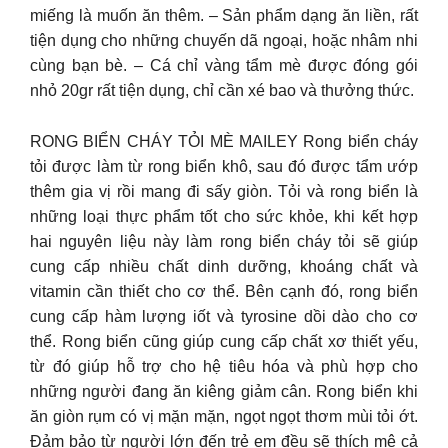
miếng là muốn ăn thêm. – Sản phẩm dạng ăn liền, rất
tiện dụng cho những chuyến dã ngoại, hoặc nhâm nhi
cùng bạn bè. – Cá chỉ vàng tẩm mè được đóng gói
nhỏ 20gr rất tiện dụng, chỉ cần xé bao và thưởng thức.
RONG BIỂN CHÁY TỎI MÈ MAILEY Rong biển cháy
tỏi được làm từ rong biển khô, sau đó được tẩm ướp
thêm gia vị rồi mang đi sấy giòn. Tỏi và rong biển là
những loại thực phẩm tốt cho sức khỏe, khi kết hợp
hai nguyên liệu này làm rong biển cháy tỏi sẽ giúp
cung cấp nhiều chất dinh dưỡng, khoáng chất và
vitamin cần thiết cho cơ thể. Bên cạnh đó, rong biển
cung cấp hàm lượng iốt và tyrosine dồi dào cho cơ
thể. Rong biển cũng giúp cung cấp chất xơ thiết yếu,
từ đó giúp hỗ trợ cho hệ tiêu hóa và phù hợp cho
những người đang ăn kiêng giảm cân. Rong biển khi
ăn giòn rụm có vị mặn mặn, ngọt ngọt thơm mùi tỏi ớt.
Đảm bảo từ người lớn đến trẻ em đều sẽ thích mê cả