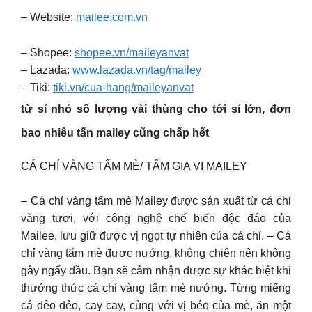
– Website:
mailee.com.vn
– Shopee:
shopee.vn/maileyanvat
– Lazada:
www.lazada.vn/tag/mailey
– Tiki:
tiki.vn/cua-hang/maileyanvat
từ sỉ nhỏ số lượng vài thùng cho tới sỉ lớn, đơn
bao nhiêu tấn mailey cũng chấp hết
CÁ CHỈ VÀNG TẨM MÈ/ TẨM GIA VỊ MAILEY
– Cá chỉ vàng tẩm mè Mailey được sản xuất từ cá chỉ
vàng tươi, với công nghệ chế biến độc đáo của
Mailee, lưu giữ được vị ngọt tự nhiên của cá chỉ. – Cá
chỉ vàng tẩm mè được nướng, không chiên nên không
gây ngấy dầu. Bạn sẽ cảm nhận được sự khác biệt khi
thưởng thức cá chỉ vàng tẩm mè nướng. Từng miếng
cá dẻo dẻo, cay cay, cùng với vị béo của mè, ăn một