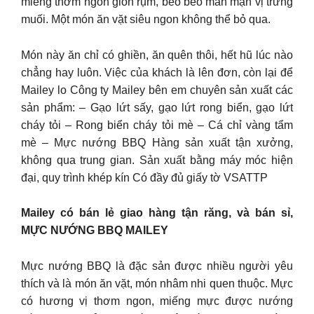
miếng thơm ngon giòn rụm, beo béo mằn mặn vị trứng
muối. Một món ăn vặt siêu ngon không thể bỏ qua.
Món này ăn chỉ có ghiền, ăn quên thôi, hết hũ lúc nào
chẳng hay luôn. Việc của khách là lên đơn, còn lại để
Mailey lo Công ty Mailey bên em chuyên sản xuất các
sản phẩm: – Gạo lứt sấy, gạo lứt rong biển, gạo lứt
cháy tỏi – Rong biển cháy tỏi mè – Cá chỉ vàng tẩm
mè – Mực nướng BBQ Hàng sản xuất tận xưởng,
không qua trung gian. Sản xuất bằng máy móc hiện
đại, quy trình khép kín Có đầy đủ giấy tờ VSATTP
Mailey có bán lẻ giao hàng tận răng, và bán sỉ,
MỰC NƯỚNG BBQ MAILEY
Mực nướng BBQ là đặc sản được nhiều người yêu
thích và là món ăn vặt, món nhâm nhi quen thuộc. Mực
có hương vị thơm ngon, miếng mực được nướng