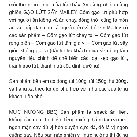
mùi thơm nức mũi của tỏi cháy Ăn càng nhiều càng
ghiền GẠO LỨT SẤY MAILEY Cốm gạo lứt phù hợp
với người ăn kiêng và ăn chay, đồng thời cũng là món
ăn vặt hấp dẫn cho cả người lớn và trẻ em Mailey có
các sản phẩm – Cốm gạo lứt cháy tỏi – Cốm gạo lứt
rong biển – Cốm gạo lứt tẩm gia vị – Cốm gạo lứt sấy
giòn không gia vị (dành cho khách mua về dùng làm
nguyên liệu chính để chế biến các loại kẹo gạo lứt,
thanh gạo lứt, thanh ngũ cốc dinh dưỡng)
Sản phẩm bên em có đóng túi 100g, túi 150g, hủ 300g,
và hàng xá theo kg để phù hợp với nhu cầu của từng
khách luôn nhé
MỰC NƯỚNG BBQ Sản phẩm là snack ăn liền,
không cần qua chế biến Từng miếng thấm đẫm vị mực
ngon mặn cay đủ vị hòa quyện cực đã, đó là vị ngon
cuồng say. Nếu bạn nào ghiền vị mực nướng thì đừng