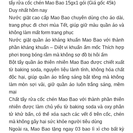
tẩy rửa cốc chén Mao Bao 15gx1 gói (Giá gốc 45k)
Duy nhất hôm nay
Nước giặt cao cấp Mao Bao chuyên dùng cho áo dài,
trang phục đi chơi mùa Tết, giúp giữ màu quần áo và
không làm mất form trang phục
Nước giặt quần áo kháng khuẩn Mao Bao với thành
phần kháng khuẩn – Diệt vi khuẩn ẩm mốc Thích hợp
phơi trong bóng râm mà không sợ đồ bị hôi ẩm
Bột tẩy quần áo thiên nhiên Mao Bao được chiết xuất
từ baking soda, nguyên liệu lành tính, không hóa chất
độc hại, giúp quần áo trắng sáng bật tông mà không
làm mòn sợi vải, giữ quần áo luôn trắng sáng, mềm
mại
Chất tẩy rửa cốc chén Mao Bao với thành phần thiên
nhiên được làm chủ yếu từ baking soda và oxy phân
tử khử bẩn, có thể xóa sạch các vết ố trên cốc, chén
mà không gây hại sức khỏe người tiêu dùng
Ngoài ra, Mao Bao tặng ngay 03 bao lì xì cho bất kỳ