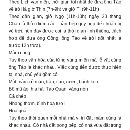
Theo Lịch vạn niên, thời gian tốt nhất để đưa ông Táo
về trời là giờ Thìn (7h-9h) và giờ Tị (9h-11h)
Theo dân gian, giờ Ngọ (11h-13h) ngày 23 tháng
Chạp là thời điểm các Thần bếp quy họp để chuẩn bị
về trời, nên đây được coi là thời gian linh thiêng, thích
hợp để đưa ông Công, ông Táo về trời (tốt nhất là
trước 12h trưa).
Mâm cúng:
Tùy theo văn hóa của từng vùng miền mà lễ vật cúng
ông Táo là khác nhau. Việc cúng tiễn được thực hiện
tại nhà, chủ yếu gồm có:
Một mâm cỗ mặn, trầu, cau, rượu, bánh kẹo,…
Bộ mũ áo, hia hài Táo Quân, vàng nén
Cá chép
Nhang thơm, bình hoa tươi
Hoa quả
Tùy theo thói quen mỗi nhà mà vị trí đặt mâm cúng là
khác nhau. Có nhà đặt trong bếp, có nhà vừa đặt trong