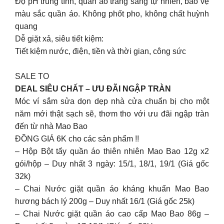
Độ pH trung tính, quần áo trắng sáng tự nhiên, bảo vệ
màu sắc quần áo. Không phốt pho, không chất huỳnh
quang
Dễ giặt xả, siêu tiết kiệm:
Tiết kiệm nước, điện, tiền và thời gian, công sức
SALE TO
DEAL SIÊU CHẤT – ƯU ĐÃI NGẬP TRÀN
Móc ví sắm sửa dọn dẹp nhà cửa chuẩn bị cho một
năm mới thật sạch sẽ, thơm tho với ưu đãi ngập tràn
đến từ nhà Mao Bao
ĐỒNG GIÁ 6K cho các sản phẩm !!
– Hộp Bột tẩy quần áo thiên nhiên Mao Bao 12g x2
gói/hộp – Duy nhất 3 ngày: 15/1, 18/1, 19/1 (Giá gốc
32k)
– Chai Nước giặt quần áo kháng khuẩn Mao Bao
hương bách lý 200g – Duy nhất 16/1 (Giá gốc 25k)
– Chai Nước giặt quần áo cao cấp Mao Bao 86g –