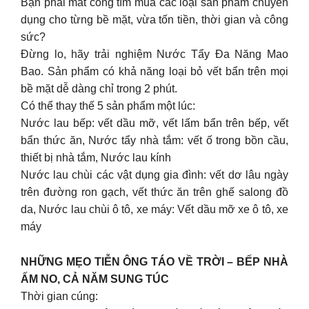
Bạn phải mất công tìm mua các loại sản phẩm chuyên
dụng cho từng bề mặt, vừa tốn tiền, thời gian và công
sức?
Đừng lo, hãy trải nghiệm Nước Tẩy Đa Năng Mao
Bao. Sản phẩm có khả năng loại bỏ vết bẩn trên mọi
bề mặt dễ dàng chỉ trong 2 phút.
Có thể thay thế 5 sản phẩm một lúc:
Nước lau bếp: vết dầu mỡ, vết lấm bẩn trên bếp, vết
bẩn thức ăn, Nước tẩy nhà tắm: vết ố trong bồn cầu,
thiết bị nhà tắm, Nước lau kính
Nước lau chùi các vật dụng gia đình: vết dơ lâu ngày
trên đường ron gạch, vết thức ăn trên ghế salong đồ
da, Nước lau chùi ô tô, xe máy: Vết dầu mỡ xe ô tô, xe
máy
NHỮNG MẸO TIỄN ÔNG TÁO VỀ TRỜI – BẾP NHÀ
ẤM NO, CẢ NĂM SUNG TÚC
Thời gian cúng: