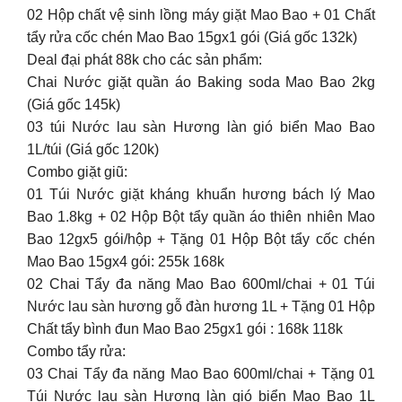
02 Hộp chất vệ sinh lồng máy giặt Mao Bao + 01 Chất
tẩy rửa cốc chén Mao Bao 15gx1 gói (Giá gốc 132k)
Deal đại phát 88k cho các sản phẩm:
Chai Nước giặt quần áo Baking soda Mao Bao 2kg
(Giá gốc 145k)
03 túi Nước lau sàn Hương làn gió biển Mao Bao
1L/túi (Giá gốc 120k)
Combo giặt giũ:
01 Túi Nước giặt kháng khuẩn hương bách lý Mao
Bao 1.8kg + 02 Hộp Bột tẩy quần áo thiên nhiên Mao
Bao 12gx5 gói/hộp + Tặng 01 Hộp Bột tẩy cốc chén
Mao Bao 15gx4 gói: 255k 168k
02 Chai Tẩy đa năng Mao Bao 600ml/chai + 01 Túi
Nước lau sàn hương gỗ đàn hương 1L + Tặng 01 Hộp
Chất tẩy bình đun Mao Bao 25gx1 gói : 168k 118k
Combo tẩy rửa:
03 Chai Tẩy đa năng Mao Bao 600ml/chai + Tặng 01
Túi Nước lau sàn Hương làn gió biển Mao Bao 1L