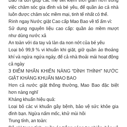
Bao ra đời giúp các mẹ tiết kiệm thời gian hơn trong
việc chăm sóc gia đình và bé yêu, để quần áo cả nhà
luôn được chăm sóc mềm mại, tinh tế nhất có thể.
Rinh ngay Nước giặt Cao cấp Mao Bao về tổ ấm vì:
Sử dụng nguyên liệu cao cấp: quần áo mềm mượt
như dùng nước xả
An toàn với da tay và làn da non nớt của bé yêu
Loại bỏ 99,9 % vi khuẩn khi giặt, giữ quần áo thoáng
khí và ngừa ngứa ngáy, để cả nhà thoải mái hoạt động
cả ngày
3 ĐIỂM NHẤN KHIẾN NÀNG “DÍNH THÍNH” NƯỚC
GIẶT KHÁNG KHUẨN MAO BAO
Hơn cả nước giặt thông thường, Mao Bao đặc biệt
hơn nàng nghĩ
Kháng khuẩn hiệu quả:
Loại bỏ các vi khuẩn gây bệnh, bảo vệ sức khỏe gia
đình bạn. Ngừa nấm mốc, khử mùi hôi
Trung tính, an toàn: