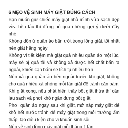
6 MẸO VỆ SINH MÁY GIẶT ĐÚNG CÁCH
Bạn muốn giữ chiếc máy giặt nhà mình vừa sạch đẹp
vừa bền lâu thì đừng bỏ qua những gợi ý dưới đây
nhé
Không dồn ứ quần áo bẩn ướt trong lồng giặt, tốt nhất
nên giặt hằng ngày
Không vì tiết kiệm mà giặt quá nhiều quần áo một lúc,
máy sẽ bị quá tải và không xả được hết chất bẩn ra
ngoài, khiến cặn bám sẽ tích tụ nhiều hơn
Nên xả qua quần áo bên ngoài trước khi giặt, không
cho quá nhiều xà phòng mỗi lần giặt để tránh cặn bám.
Khi giặt xong, nếu phát hiện thấy bột giặt thừa thì cần
lau sạch và phơi khô ngăn đựng bột giặt
Phơi quần áo ngay sau khi giặt, mở nắp máy giặt để
khô hết nước tránh để máy giặt trong môi trường ẩm
thấp, tạo điều kiện cho vi khuẩn sinh sôi
Nên vệ sinh lồng máy giặt mỗi tháng 1 lần.