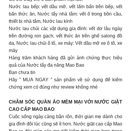
Nước lau bếp: vết dầu mỡ, vết lấm bẩn trên bếp, vết
bẩn thức ăn, Nước tẩy nhà tắm: vết ố trong bồn cầu,
thiết bị nhà tắm, Nước lau kính
Nước lau chùi các vật dụng gia đình: vết dơ lâu ngày
trên đường ron gạch, vết thức ăn trên ghế salong đồ
da, Nước lau chùi ô tô, xe máy: Vết dầu mỡ xe ô tô, xe
máy
Hàng trăm khách hàng đã gửi ảnh chứng thực hiệu
quả của Nước tẩy đa năng Mao Bao
Bạn chưa tin
Hãy ” MUA NGAY ” sản phẩm về sử dụng để kiểm
chứng xem có đúng như review không nhé
CHĂM SÓC QUẦN ÁO MỀM MẠI VỚI NƯỚC GIẶT
CAO CẤP MAO BAO
Cuộc sống ngày càng bận rộn, thời gian mẹ dành cho
gia đình đôi lúc cũng sẽ ít hơn. Nước giặt cao cấp Mao