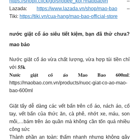
https://shopii.click/go/shopee_kol?maobaovn
–
Lazada:
https://www.lazada.vn/shop/mao-bao
–
Tiki:
https://tiki.vn/cua-hang/mao-bao-official-store
nước giặt cổ áo siêu tiết kiệm, bạn đã thử chưa?
mao bảo
Nước giặt cổ áo vừa chất lượng, vừa hợp túi tiền chỉ
với 𝟓𝟓𝐤
𝐍𝐮̛𝐨̛́𝐜 𝐠𝐢𝐚̣̆𝐭 𝐜𝐨̂̉ 𝐚́𝐨 𝐌𝐚𝐨 𝐁𝐚𝐨 𝟔𝟎𝟎𝐦𝐥:
https://maobao.com.vn/products/nuoc-giat-co-ao-mao-
bao-600ml
Giặt tẩy dễ dàng các vết bẩn trên cổ áo, nách áo, cổ
tay, vết bẩn của thức ăn, cà phê, nhớt xe, máu, son
môi,…bám trên áo quần mà không cần tốn quá nhiều
công sức
Thành phần an toàn: thấm nhanh nhưng không gây