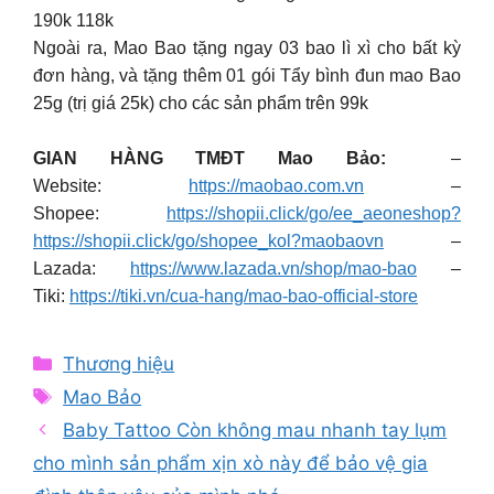
190k 118k
Ngoài ra, Mao Bao tặng ngay 03 bao lì xì cho bất kỳ
đơn hàng, và tặng thêm 01 gói Tẩy bình đun mao Bao
25g (trị giá 25k) cho các sản phẩm trên 99k
GIAN HÀNG TMĐT Mao Bảo:
–
Website:
https://maobao.com.vn
–
Shopee:
https://shopii.click/go/ee_aeoneshop?
https://shopii.click/go/shopee_kol?maobaovn
–
Lazada:
https://www.lazada.vn/shop/mao-bao
–
Tiki:
https://tiki.vn/cua-hang/mao-bao-official-store
Categories
Thương hiệu
Tags
Mao Bảo
Baby Tattoo Còn không mau nhanh tay lụm
cho mình sản phẩm xịn xò này để bảo vệ gia