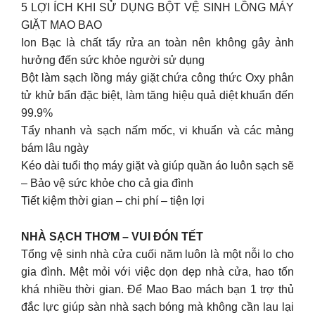
5 LỢI ÍCH KHI SỬ DỤNG BỘT VỆ SINH LỒNG MÁY
GIẶT MAO BAO
Ion Bạc là chất tẩy rửa an toàn nên không gây ảnh
hưởng đến sức khỏe người sử dụng
Bột làm sạch lồng máy giặt chứa công thức Oxy phân
tử khử bẩn đặc biệt, làm tăng hiệu quả diệt khuẩn đến
99.9%
Tẩy nhanh và sạch nấm mốc, vi khuẩn và các mảng
bám lâu ngày
Kéo dài tuổi thọ máy giặt và giúp quần áo luôn sạch sẽ
– Bảo vệ sức khỏe cho cả gia đình
Tiết kiệm thời gian – chi phí – tiện lợi
NHÀ SẠCH THƠM – VUI ĐÓN TẾT
Tổng vệ sinh nhà cửa cuối năm luôn là một nỗi lo cho
gia đình. Mệt mỏi với việc dọn dẹp nhà cửa, hao tốn
khá nhiều thời gian. Để Mao Bao mách bạn 1 trợ thủ
đắc lực giúp sàn nhà sạch bóng mà không cần lau lại