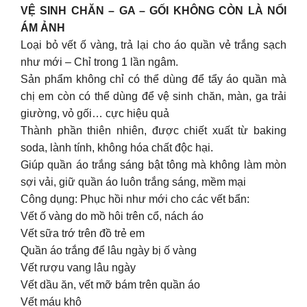
VỆ SINH CHĂN – GA – GỐI KHÔNG CÒN LÀ NỔI
ÁM ẢNH
Loại bỏ vết ố vàng, trả lại cho áo quần vẻ trắng sạch
như mới – Chỉ trong 1 lần ngâm.
Sản phẩm không chỉ có thể dùng để tẩy áo quần mà
chị em còn có thể dùng để vệ sinh chăn, màn, ga trải
giường, vỏ gối… cực hiệu quả
Thành phần thiên nhiên, được chiết xuất từ baking
soda, lành tính, không hóa chất độc hại.
Giúp quần áo trắng sáng bật tông mà không làm mòn
sợi vải, giữ quần áo luôn trắng sáng, mềm mại
Công dụng: Phục hồi như mới cho các vết bẩn:
Vết ố vàng do mồ hôi trên cổ, nách áo
Vết sữa trớ trên đồ trẻ em
Quần áo trắng để lâu ngày bị ố vàng
Vết rượu vang lâu ngày
Vết dầu ăn, vết mỡ bám trên quần áo
Vết máu khô