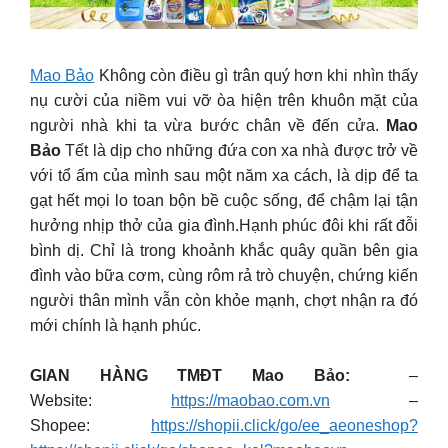
Mao Bảo
Không còn điều gì trân quý hơn khi nhìn thấy
nụ cười của niềm vui vỡ òa hiện trên khuôn mặt của
người nhà khi ta vừa bước chân về đến cửa.
Mao
Bảo
Tết là dịp cho những đứa con xa nhà được trở về
với tổ ấm của mình sau một năm xa cách, là dịp để ta
gạt hết mọi lo toan bộn bề cuộc sống, để chậm lại tận
hưởng nhịp thở của gia đình.Hạnh phúc đôi khi rất đỗi
bình dị. Chỉ là trong khoảnh khắc quây quần bên gia
đình vào bữa cơm, cùng rôm rả trò chuyện, chứng kiến
người thân mình vẫn còn khỏe mạnh, chợt nhận ra đó
mới chính là hạnh phúc.
GIAN HÀNG TMĐT Mao Bảo:
–
Website:
https://maobao.com.vn
–
Shopee:
https://shopii.click/go/ee_aeoneshop?