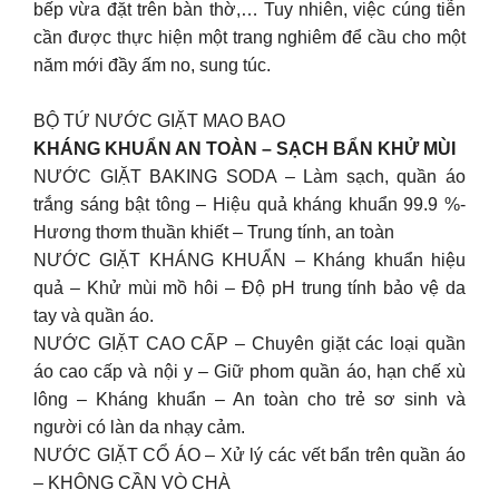
bếp vừa đặt trên bàn thờ,… Tuy nhiên, việc cúng tiễn
cần được thực hiện một trang nghiêm để cầu cho một
năm mới đầy ấm no, sung túc.
BỘ TỨ NƯỚC GIẶT MAO BAO
KHÁNG KHUẨN AN TOÀN – SẠCH BẨN KHỬ MÙI
NƯỚC GIẶT BAKING SODA – Làm sạch, quần áo
trắng sáng bật tông – Hiệu quả kháng khuẩn 99.9 %-
Hương thơm thuần khiết – Trung tính, an toàn
NƯỚC GIẶT KHÁNG KHUẨN – Kháng khuẩn hiệu
quả – Khử mùi mồ hôi – Độ pH trung tính bảo vệ da
tay và quần áo.
NƯỚC GIẶT CAO CẤP – Chuyên giặt các loại quần
áo cao cấp và nội y – Giữ phom quần áo, hạn chế xù
lông – Kháng khuẩn – An toàn cho trẻ sơ sinh và
người có làn da nhạy cảm.
NƯỚC GIẶT CỔ ÁO – Xử lý các vết bẩn trên quần áo
– KHÔNG CẦN VÒ CHÀ