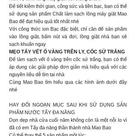
Để tiết kiệm thời gian, công sức và tiền bạc, bạn có thể
sử dụng sản phẩm Chất làm sạch lồng máy giặt Mao
Bao để đạt hiệu quả tốt nhất nhé
Với công thức ion Bạc đặc biệt, chỉ cần để sản phẩm
vào lồng giặt, bấm nút và đợi, lồng giặt nhà bạn sẽ
sạch khuẩn ngay
MẸO TẨY VẾT Ố VÀNG TRÊN LY, CỐC SỨ TRẮNG
Để làm sạch vết ố vàng trên cốc sứ trắng, bạn có thể
áp dụng các giải pháp đơn giản mà hiệu quả với các
nguyên liệu dễ tìm tại nhà
Cùng Mao Bao tìm hiểu qua các hình ảnh dưới đây
nhé
HAY ĐỔI NGOẠN MỤC SAU KHI SỬ DỤNG SẢN
PHẨM NƯỚC TẨY ĐA NĂNG
Dọn dẹp nhà cửa cuối năm không còn là một nỗi lo vì
đã có em Tẩy đa năng thần thánh nhà Mao Bao
Có thể thay thế 5 sản phẩm một lúc: