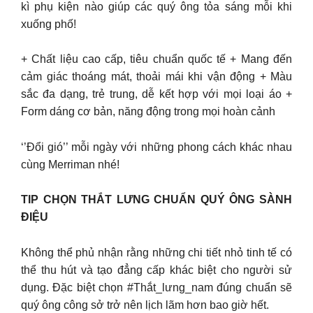
kì phụ kiện nào giúp các quý ông tỏa sáng mỗi khi
xuống phố!
+ Chất liệu cao cấp, tiêu chuẩn quốc tế + Mang đến
cảm giác thoáng mát, thoải mái khi vận động + Màu
sắc đa dạng, trẻ trung, dễ kết hợp với mọi loại áo +
Form dáng cơ bản, năng động trong mọi hoàn cảnh
‘’Đổi gió’’ mỗi ngày với những phong cách khác nhau
cùng Merriman nhé!
TIP CHỌN THẮT LƯNG CHUẨN QUÝ ÔNG SÀNH
ĐIỆU
Không thể phủ nhận rằng những chi tiết nhỏ tinh tế có
thể thu hút và tạo đẳng cấp khác biệt cho người sử
dụng. Đặc biệt chọn #Thắt_lưng_nam đúng chuẩn sẽ
quý ông công sở trở nên lịch lãm hơn bao giờ hết.