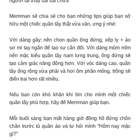
người lại thấy sai sai chưa
Merriman sẽ chia sẻ cho bạn những tips giúp bạn sở
hữu một chiếc quần tây thật vừa vặn, ưng ý nhé:
Với dáng gầy: nên chọn quần ống đứng, xếp ly + áo
sơ mi tay ngắn để tạo sự cân đối. Với dáng mũm mĩm
nên mặc kiểu quần tây nam lưng trung, ống đứng sẽ
tạo cảm giác năng động hơn. Với vóc dáng cao, quần
tây ống rộng vừa phải và hơi ôm phần mông, trông sẽ
điển trai hơn rất nhiều.
Nếu bạn còn khó khăn khi tìm cho mình một chiếc
quần tây phù hợp, hãy để Merriman giúp bạn.
Mỗi buổi sáng bạn mất hàng giờ đồng hồ đứng chôn
chân trước tủ quần áo và tự hỏi mình “Hôm nay mặc
gì?”