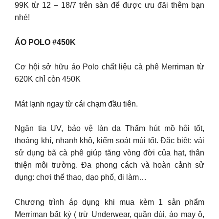
99K từ 12 – 18/7 trên sàn để được ưu đãi thêm bạn
nhé!
ÁO POLO #450K
Cơ hội sở hữu áo Polo chất liệu cà phê Merriman từ
620K chỉ còn 450K
Mát lạnh ngay từ cái chạm đầu tiên.
Ngăn tia UV, bảo vệ làn da Thấm hút mồ hôi tốt,
thoáng khí, nhanh khô, kiểm soát mùi tốt. Đặc biệt: vải
sử dụng bã cà phê giúp tăng vòng đời của hạt, thân
thiện môi trường. Đa phong cách và hoàn cảnh sử
dụng: chơi thể thao, dạo phố, đi làm…
Chương trình áp dụng khi mua kèm 1 sản phẩm
Merriman bất kỳ ( trừ Underwear, quần đùi, áo may ô,