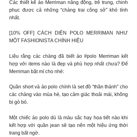
Các thiết kế áo Merriman năng động, trẻ trung, chinh
phục được cả những “chàng trai công sở” khó tính
nhất.
[10% OFF] CÁCH DIỆN POLO MERRIMAN NHƯ
MỘT FASHIONISTA CHÍNH HIỆU
Liệu rằng các chàng đã biết áo #polo Merriman kết
hợp với items nào là đẹp và phù hợp nhất chưa? Để
Merriman bật mí cho nhé:
Quần short và áo polo chính là set đồ “thần thánh” cho
các chàng vào mùa hè, tạo cảm giác thoải mái, không
bị gò bó.
Một chiếc áo polo dù là màu sắc hay họa tiết nào khi
kết hợp với quần jean sẽ tạo nên một hiệu ứng thời
trang bất ngờ.