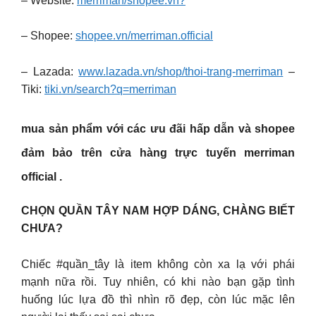
– Website:
merriman/shopee.vn?
– Shopee:
shopee.vn/merriman.official
– Lazada:
www.lazada.vn/shop/thoi-trang-merriman
–
Tiki:
tiki.vn/search?q=merriman
mua sản phẩm với các ưu đãi hấp dẫn và shopee
đảm bảo trên cửa hàng trực tuyến merriman
official .
CHỌN QUẦN TÂY NAM HỢP DÁNG, CHÀNG BIẾT
CHƯA?
Chiếc #quần_tây là item không còn xa lạ với phái
mạnh nữa rồi. Tuy nhiên, có khi nào bạn gặp tình
huống lúc lựa đồ thì nhìn rõ đẹp, còn lúc mặc lên