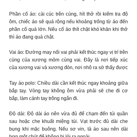
Phần cổ áo: cài cúc trên cùng, hít thở rồi kiểm tra độ
ôm, chiếc áo sẽ quá rộng nếu khoảng trống từ áo đến
phần cổ quá lớn. Nếu cổ áo thít chặt khó khăn khi thở
thì áo đang quá chật.
Vai áo: Đường may nối vai phải kết thúc ngay vị trí trên
cùng của xương mỏm cùng vai. Đây là nơi tiếp xúc
của xương vai và xương đòn, nơi nhô ra sờ thấy được
Tay áo polo: Chiều dài cần kết thúc ngay khoảng giữa
bắp tay. Vòng tay không ôm vừa phải sẽ che đi cơ
bắp, làm cánh tay trông ngắn đi.
Độ dài: Độ dài áo nên vừa đủ để chạm đến túi quần
sau hoặc che khuất miệng túi. Vạt trước đủ dài che
bụng khi mặc buông. Nếu sơ vin, tà áo sau nên dài
hơn một chút để không bị lòi ra ngoài.