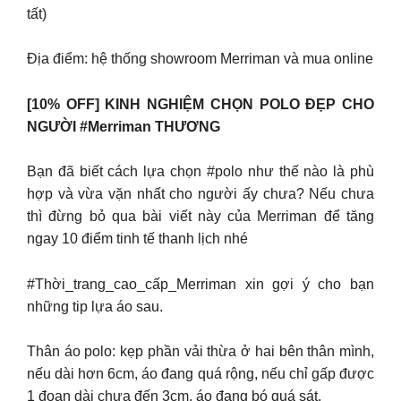
tất)
Địa điểm: hệ thống showroom Merriman và mua online
[10% OFF] KINH NGHIỆM CHỌN POLO ĐẸP CHO
NGƯỜI #Merriman THƯƠNG
Bạn đã biết cách lựa chọn #polo như thế nào là phù
hợp và vừa vặn nhất cho người ấy chưa? Nếu chưa
thì đừng bỏ qua bài viết này của Merriman để tăng
ngay 10 điểm tinh tế thanh lịch nhé
#Thời_trang_cao_cấp_Merriman xin gợi ý cho bạn
những tip lựa áo sau.
Thân áo polo: kẹp phần vải thừa ở hai bên thân mình,
nếu dài hơn 6cm, áo đang quá rộng, nếu chỉ gấp được
1 đoạn dài chưa đến 3cm, áo đang bó quá sát.