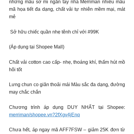
những mẫu sơ mi ngắn tay nhà Merriman nhiều mẫu
mã họa tiết đa dạng, chất vải tự nhiên mềm mại, mát
mẻ
Sở hữu chiếc quần nhẹ tênh chỉ với #99K
(Áp dụng tại Shopee Mall)
Chất vải cotton cao cấp- nhẹ, thoáng khí, thấm hút mồ
hôi tốt
Lưng chun co giãn thoải mái Màu sắc đa dạng, đường
may chắc chắn
Chương trình áp dụng DUY NHẤT tại Shopee:
merriman/shopee.vn?2fXgv4jEnq
Chưa hết, áp ngay mã AFF7FSW – giảm 25K đơn từ