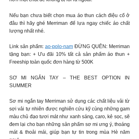
Nếu bạn chưa biết chọn mua áo thun cách điệu cổ ở
đâu thì hãy ghé Merriman để lựa ngay chiếc áo chất
lượng nhất nhé.
Link sản phẩm:
ao-polo-nam
ĐỪNG QUÊN: Merriman
tặng bạn: + Ưu đãi 10% tất cả sản phẩm áo thun +
Freeship toàn quốc đơn hàng từ 500K
SƠ MI NGẮN TAY – THE BEST OPTION IN
SUMMER
Sơ mi ngắn tay Merriman sử dụng các chất liệu vải từ
sợi vải tự nhiên được nghiên cứu kỹ cùng những gam
màu chủ đạo tươi mát như xanh sáng, caro, kẻ sọc, sẽ
đem lại cho bạn những sản phẩm sơ mi ưng ý, thoáng
mát & thoải mái, giúp bạn tự tin trong mùa Hè năm