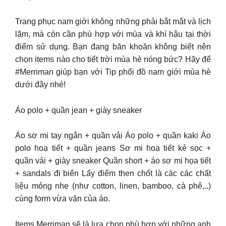
Trang phục nam giới không những phải bắt mắt và lịch
lãm, mà còn cần phù hợp với mùa và khí hậu tại thời
điểm sử dụng. Bạn đang băn khoăn không biết nên
chọn items nào cho tiết trời mùa hè nóng bức? Hãy để
#Merriman giúp bạn với Tip phối đồ nam giới mùa hè
dưới đây nhé!
Áo polo + quần jean + giày sneaker
Áo sơ mi tay ngắn + quần vải Áo polo + quần kaki Áo
polo hoạ tiết + quần jeans Sơ mi hoạ tiết kẻ sọc +
quần vải + giày sneaker Quần short + áo sơ mi họa tiết
+ sandals đi biển Lấy điểm then chốt là các các chất
liệu mỏng nhẹ (như cotton, linen, bamboo, cà phê,..)
cùng form vừa vặn của áo.
Items Merriman sẽ là lựa chọn phù hợp với những anh