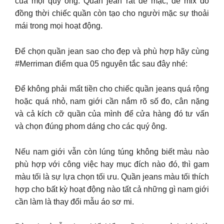
của mọi quý ông. Quần jean rất dễ mặc, dễ mix đồ
đồng thời chiếc quần còn tạo cho người mặc sự thoải
mái trong mọi hoạt động.
Để chọn quần jean sao cho đẹp và phù hợp hãy cùng
#Merriman điểm qua 05 nguyên tắc sau đây nhé:
Để không phải mất tiền cho chiếc quần jeans quá rộng
hoặc quá nhỏ, nam giới cần nắm rõ số đo, cân nặng
và cả kích cỡ quần của mình để cửa hàng đó tư vấn
và chọn đúng phom dáng cho các quý ông.
Nếu nam giới vẫn còn lúng túng không biết màu nào
phù hợp với công việc hay mục đích nào đó, thì gam
màu tối là sự lựa chọn tối ưu. Quần jeans màu tối thích
hợp cho bất kỳ hoạt động nào tất cả những gì nam giới
cần làm là thay đổi mẫu áo sơ mi.