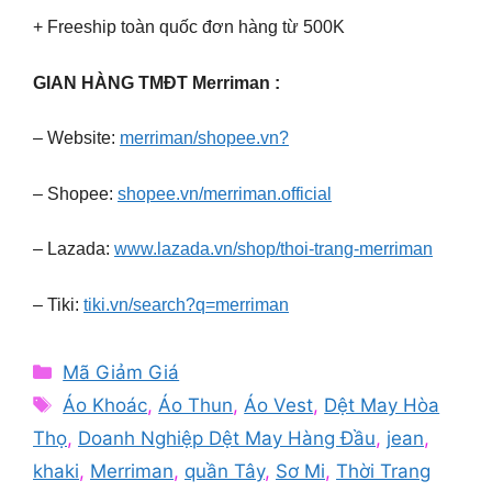
+ Freeship toàn quốc đơn hàng từ 500K
GIAN HÀNG TMĐT Merriman :
– Website:
merriman/shopee.vn?
– Shopee:
shopee.vn/merriman.official
– Lazada:
www.lazada.vn/shop/thoi-trang-merriman
– Tiki:
tiki.vn/search?q=merriman
Categories
Mã Giảm Giá
Tags
Áo Khoác
,
Áo Thun
,
Áo Vest
,
Dệt May Hòa
Thọ
,
Doanh Nghiệp Dệt May Hàng Đầu
,
jean
,
khaki
,
Merriman
,
quần Tây
,
Sơ Mi
,
Thời Trang