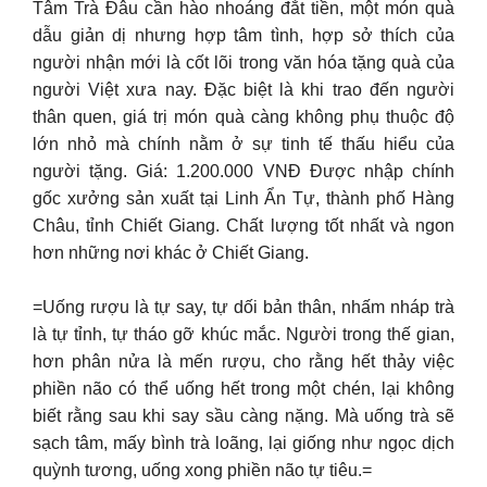
Tâm Trà Đâu cần hào nhoáng đắt tiền, một món quà
dẫu giản dị nhưng hợp tâm tình, hợp sở thích của
người nhận mới là cốt lõi trong văn hóa tặng quà của
người Việt xưa nay. Đặc biệt là khi trao đến người
thân quen, giá trị món quà càng không phụ thuộc độ
lớn nhỏ mà chính nằm ở sự tinh tế thấu hiểu của
người tặng. Giá: 1.200.000 VNĐ Được nhập chính
gốc xưởng sản xuất tại Linh Ẩn Tự, thành phố Hàng
Châu, tỉnh Chiết Giang. Chất lượng tốt nhất và ngon
hơn những nơi khác ở Chiết Giang.
=Uống rượu là tự say, tự dối bản thân, nhấm nháp trà
là tự tỉnh, tự tháo gỡ khúc mắc. Người trong thế gian,
hơn phân nửa là mến rượu, cho rằng hết thảy việc
phiền não có thể uống hết trong một chén, lại không
biết rằng sau khi say sầu càng nặng. Mà uống trà sẽ
sạch tâm, mấy bình trà loãng, lại giống như ngọc dịch
quỳnh tương, uống xong phiền não tự tiêu.=