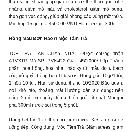
thần sảng khoái, giúp giảm cân, cơ thể thon gọn, nhẹ
nhàng, giảm mỡ máu và cholesterol, giảm mỡ bụng,
thon gọn vóc dáng, giúp giải phóng các vùng mỡ thừa.
Một hộp 15 gói giá 350.000 VNĐ Hàm lượng: 300gr
Hồng Mẫu Đơn HaoYi Mộc Tâm Trà
TOP TRÀ BÁN CHẠY NHẤT Được chứng nhận
ATVSTP Mã SP: PVN422 Giá : 450.000/ hộp Thành
phần: hoa hồng, hoa nhài, hắc kỳ tử, mẫu đơn, bạch
cúc, vỏ quýt, hồng hoa Hibiscus. Đóng gói: 10gr/1 túi,
1 hộp 10 túi. Hạn sử dụng: tháng 10/2020 Bảo quản:
nơi khô ráo, thoáng mát Hướng dẫn sử dụng: nên
uống 2 gói mỗi ngày để đạt hiệu quả tốt nhất. Mỗi gói
pha 300ml nước sôi trong 5 phút.
Uống hết lần 1 có thể cho thêm nước 3-5 lần nữa để
uống tiếp. Công dụng: Mộc Tâm Trà Giảm strees, giảm