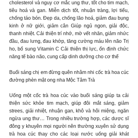
cholesterol và nguy cơ mắc ung thư, tốt cho tim mạch,
tiêu hoá và gan. Miễn dịch tốt, nhuận tràng, lợi tiểu,
chống táo bón. Đẹp da, chống lão hoá, giảm đau bụng
kinh ở nữ giới, giảm cân Giúp ngủ ngon, giải độc,
thanh nhiệt. Cải thiện trí nhớ, mờ vết nhăn, giảm nhức
đầu, đau lưng, đau khớp, tăng cường máu lên não Trị
ho, bổ sung Vitamin C Cải thiện thị lực, ổn định chức
năng tế bào não, cung cấp dinh dưỡng cho cơ thể
Buổi sáng chị em đừng quên nhâm nhi cốc trà hoa cúc
đường phèn mật ong nha Mộc Tâm Trà
Uống một cốc trà hoa cúc vào buổi sáng giúp ta cải
thiện sức khỏe tim mạch, giúp đôi mắt sáng, giảm
strees, giải nhiệt, nhuận gan, khô và hôi miệng, ngăn
ngừa ung thư… Trong nhiều trường hợp, các dược sĩ
đông y khuyên mọi người nên thường xuyên sử dụng
trà hoa cúc thay cho các loại nước uống giải khát