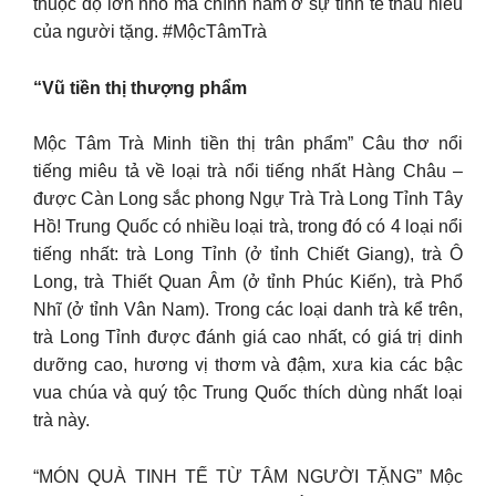
thuộc độ lớn nhỏ mà chính nằm ở sự tinh tế thấu hiểu
của người tặng. #MộcTâmTrà
“Vũ tiền thị thượng phẩm
Mộc Tâm Trà Minh tiền thị trân phẩm” Câu thơ nổi
tiếng miêu tả về loại trà nổi tiếng nhất Hàng Châu –
được Càn Long sắc phong Ngự Trà Trà Long Tỉnh Tây
Hồ! Trung Quốc có nhiều loại trà, trong đó có 4 loại nổi
tiếng nhất: trà Long Tỉnh (ở tỉnh Chiết Giang), trà Ô
Long, trà Thiết Quan Âm (ở tỉnh Phúc Kiến), trà Phổ
Nhĩ (ở tỉnh Vân Nam). Trong các loại danh trà kể trên,
trà Long Tỉnh được đánh giá cao nhất, có giá trị dinh
dưỡng cao, hương vị thơm và đậm, xưa kia các bậc
vua chúa và quý tộc Trung Quốc thích dùng nhất loại
trà này.
“MÓN QUÀ TINH TẾ TỪ TÂM NGƯỜI TẶNG” Mộc