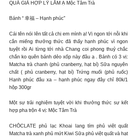
QUÀ GIÁ HỢP LÝ LẮM Ạ Mộc Tâm Trà
Bánh “ 幸福 – Hạnh phúc”
Cái tên nói lên tất cả chị em mình ạ! Vị ngon tới nỗi khi
cắn miếng thưởng thức đã thấy hạnh phúc vì ngon
tuyệt rồi Ai từng tới nhà Chang coi phong thuỷ chắc
chắn ko quên bánh dẻo xốp này đâu ạ . Bánh có 3 vị:
Matcha trà chanh (phủ cranberry, hạt bí) Sữa nguyên
chất ( phủ cranberry, hạt bí) Trứng muối (phủ ruốc)
Hạnh phúc đâu xa – hạnh phúc ngay đây chỉ 80k/1
hộp 300gr
Một sự trải nghiệm tuyệt vời khi thưởng thức sự kết
hợp pha trộn 4 vị: Mộc Tâm Trà
CHÔCLATE phủ lạc Khoai lang tím phủ việt quất
Matcha trà xanh phủ mứt Kiwi Sữa phủ việt quất và hạt