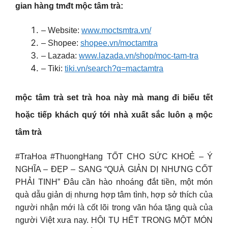
gian hàng tmđt mộc tâm trà:
– Website:
www.moctsmtra.vn/
– Shopee:
shopee.vn/moctamtra
– Lazada:
www.lazada.vn/shop/moc-tam-tra
– Tiki:
tiki.vn/search?q=mactamtra
mộc tâm trà
set trà hoa này mà mang đi biếu tết
hoặc tiếp khách quý tới nhà xuất sắc luôn ạ mộc
tâm trà
#TraHoa #ThuongHang TỐT CHO SỨC KHOẺ – Ý
NGHĨA – ĐẸP – SANG “QUÀ GIẢN DỊ NHƯNG CỐT
PHẢI TINH” Đâu cần hào nhoáng đắt tiền, một món
quà dẫu giản dị nhưng hợp tâm tình, hợp sở thích của
người nhận mới là cốt lõi trong văn hóa tặng quà của
người Việt xưa nay. HỘI TỤ HẾT TRONG MỘT MÓN