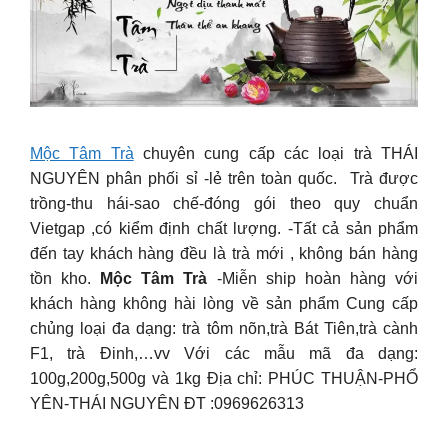
Mộc Tâm Trà
chuyên cung cấp các loại trà THÁI
NGUYÊN phân phối sỉ -lẻ trên toàn quốc. Trà được
trồng-thu hái-sao chế-đóng gói theo quy chuẩn
Vietgap ,có kiểm định chất lượng. -Tất cả sản phẩm
đến tay khách hàng đều là trà mới , không bán hàng
tồn kho.
Mộc Tâm Trà
-Miễn ship hoàn hàng với
khách hàng không hài lòng về sản phẩm Cung cấp
chủng loại đa dạng: trà tôm nõn,trà Bát Tiên,trà cành
F1, trà Đinh,…vv Với các mẫu mã đa dạng:
100g,200g,500g và 1kg Địa chỉ: PHÚC THUẬN-PHỔ
YÊN-THÁI NGUYÊN ĐT :0969626313