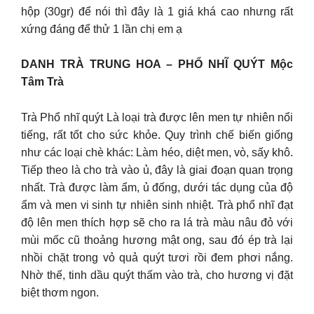
hộp (30gr) để nói thì đây là 1 giá khá cao nhưng rất
xứng đáng để thử 1 lần chị em ạ
DANH TRÀ TRUNG HOA – PHỔ NHĨ QUÝT Mộc
Tâm Trà
Trà Phổ nhĩ quýt Là loại trà được lên men tự nhiên nổi
tiếng, rất tốt cho sức khỏe. Quy trình chế biến giống
như các loại chè khác: Làm héo, diệt men, vò, sấy khô.
Tiếp theo là cho trà vào ủ, đây là giai đoạn quan trọng
nhất. Trà được làm ẩm, ủ đống, dưới tác dụng của độ
ẩm và men vi sinh tự nhiên sinh nhiệt. Trà phổ nhĩ đạt
độ lên men thích hợp sẽ cho ra lá trà màu nâu đỏ với
mùi mốc cũ thoảng hương mật ong, sau đó ép trà lại
nhồi chặt trong vỏ quả quýt tươi rồi đem phơi nắng.
Nhờ thế, tinh dầu quýt thấm vào trà, cho hương vị đặt
biệt thơm ngon.