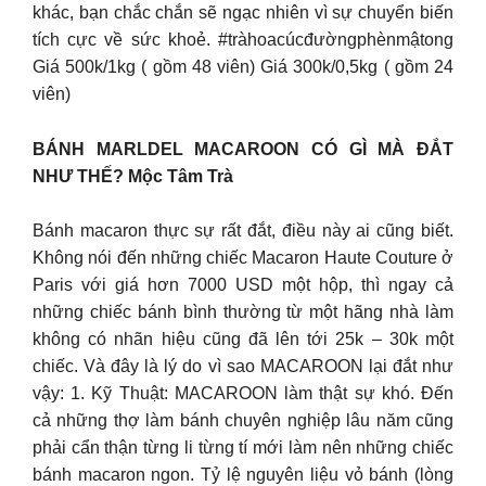
khác, bạn chắc chắn sẽ ngạc nhiên vì sự chuyển biến
tích cực về sức khoẻ. #tràhoacúcđườngphènmậtong
Giá 500k/1kg ( gồm 48 viên) Giá 300k/0,5kg ( gồm 24
viên)
BÁNH MARLDEL MACAROON CÓ GÌ MÀ ĐẮT
NHƯ THẾ? Mộc Tâm Trà
Bánh macaron thực sự rất đắt, điều này ai cũng biết.
Không nói đến những chiếc Macaron Haute Couture ở
Paris với giá hơn 7000 USD một hộp, thì ngay cả
những chiếc bánh bình thường từ một hãng nhà làm
không có nhãn hiệu cũng đã lên tới 25k – 30k một
chiếc. Và đây là lý do vì sao MACAROON lại đắt như
vậy: 1. Kỹ Thuật: MACAROON làm thật sự khó. Đến
cả những thợ làm bánh chuyên nghiệp lâu năm cũng
phải cẩn thận từng li từng tí mới làm nên những chiếc
bánh macaron ngon. Tỷ lệ nguyên liệu vỏ bánh (lòng