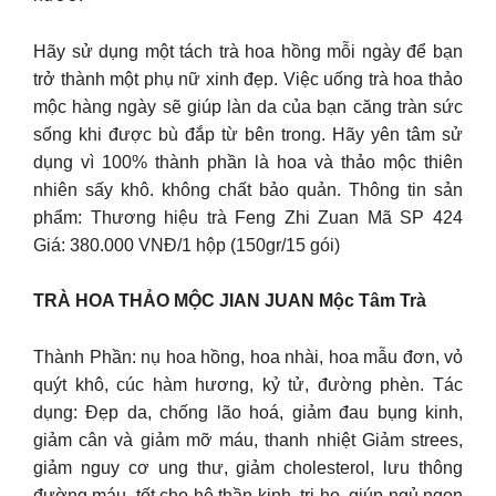
Hãy sử dụng một tách trà hoa hồng mỗi ngày để bạn
trở thành một phụ nữ xinh đẹp. Việc uống trà hoa thảo
mộc hàng ngày sẽ giúp làn da của bạn căng tràn sức
sống khi được bù đắp từ bên trong. Hãy yên tâm sử
dụng vì 100% thành phần là hoa và thảo mộc thiên
nhiên sấy khô. không chất bảo quản. Thông tin sản
phẩm: Thương hiệu trà Feng Zhi Zuan Mã SP 424
Giá: 380.000 VNĐ/1 hộp (150gr/15 gói)
TRÀ HOA THẢO MỘC JIAN JUAN Mộc Tâm Trà
Thành Phần: nụ hoa hồng, hoa nhài, hoa mẫu đơn, vỏ
quýt khô, cúc hàm hương, kỷ tử, đường phèn. Tác
dụng: Đẹp da, chống lão hoá, giảm đau bụng kinh,
giảm cân và giảm mỡ máu, thanh nhiệt Giảm strees,
giảm nguy cơ ung thư, giảm cholesterol, lưu thông
đường máu, tốt cho hệ thần kinh, trị ho, giúp ngủ ngon