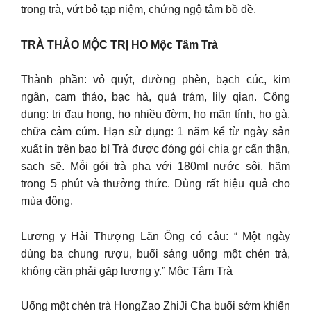
trong trà, vứt bỏ tạp niệm, chứng ngộ tâm bồ đề.
TRÀ THẢO MỘC TRỊ HO Mộc Tâm Trà
Thành phần: vỏ quýt, đường phèn, bạch cúc, kim
ngân, cam thảo, bạc hà, quả trám, lily qian. Công
dụng: trị đau họng, ho nhiều đờm, ho mãn tính, ho gà,
chữa cảm cúm. Hạn sử dụng: 1 năm kể từ ngày sản
xuất in trên bao bì Trà được đóng gói chia gr cẩn thận,
sạch sẽ. Mỗi gói trà pha với 180ml nước sôi, hãm
trong 5 phút và thưởng thức. Dùng rất hiệu quả cho
mùa đông.
Lương y Hải Thượng Lãn Ông có câu: “ Một ngày
dùng ba chung rượu, buổi sáng uống một chén trà,
không cần phải gặp lương y.” Mộc Tâm Trà
Uống một chén trà HongZao ZhiJi Cha buổi sớm khiến