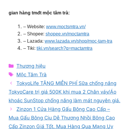
gian hàng tmđt mộc tâm trà:
– Website:
www.moctsmtra.vn/
– Shopee:
shopee.vn/moctamtra
– Lazada:
www.lazada.vn/shop/moc-tam-tra
– Tiki:
tiki.vn/search?q=mactamtra
Categories
Thương hiệu
Tags
Mộc Tâm Trà
TokyoLife TẶNG MIỄN PHÍ Sữa chống nắng
TokyoCare trị giá 500K khi mua 2 Chân váy/Áo
khoác SunStop chống nắng làm mát nguyên giá.
Zinzon 1 Cửa Hàng Gấu Bông Cao Cấp –
Mua Gấu Bông Ciu Dễ Thương Nhồi Bông Cao
Cấp Zinzon Giá Tốt. Mua Hàng Qua Mạng Uy