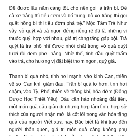
Để được lâu năm càng tốt, cho nên gọi là trần bì. Để
cả xơ trắng thì tiêu cơm và bổ trung, bỏ xơ trắng thì gọi
quất hồng bì thì tiêu đờm phá trệ.” Mộc Tâm Trà Như
vậy, vỏ quýt và trà ngon đứng riêng rẽ đã là những vị
thuốc quý; hợp với nhau, giá trị càng tăng gấp bội. Trà
quýt là trà phổ nhĩ được nhồi chặt trong vỏ quả quýt
tươi rồi đem phơi nắng. Nhờ thế, tinh dầu quýt thấm
vào trà, cho hương vị đặt biệt thơm ngon, quý giá.
Thanh bì quả nhỏ, tính hơi mạnh, vào kinh Can, thiên
về sơ Can khí, giảm đau. Trần bì quả to hơn, tính hơi
chậm, vào Tỳ, Phế, thiên về thông khí, hóa đờm (Đông
Dược Học Thiết Yếu). Đâu cần hào nhoáng đắt tiền,
một món quà dẫu giản dị nhưng hợp tâm tình, hợp sở
thích của người nhận mới là cốt lõi trong văn hóa tặng
quà của người Việt xưa nay. Đặc biệt là khi trao đến
người thân quen, giá trị món quà càng không phụ