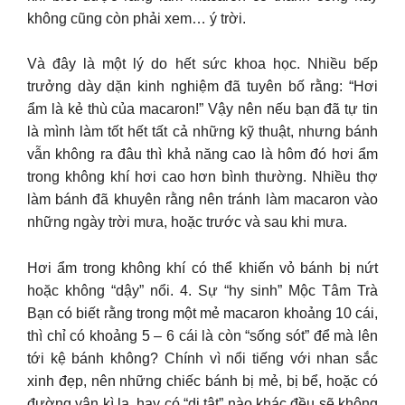
không cũng còn phải xem… ý trời.
Và đây là một lý do hết sức khoa học. Nhiều bếp
trưởng dày dặn kinh nghiệm đã tuyên bố rằng: “Hơi
ẩm là kẻ thù của macaron!” Vậy nên nếu bạn đã tự tin
là mình làm tốt hết tất cả những kỹ thuật, nhưng bánh
vẫn không ra đâu thì khả năng cao là hôm đó hơi ẩm
trong không khí hơi cao hơn bình thường. Nhiều thợ
làm bánh đã khuyên rằng nên tránh làm macaron vào
những ngày trời mưa, hoặc trước và sau khi mưa.
Hơi ẩm trong không khí có thể khiến vỏ bánh bị nứt
hoặc không “dậy” nổi. 4. Sự “hy sinh” Mộc Tâm Trà
Bạn có biết rằng trong một mẻ macaron khoảng 10 cái,
thì chỉ có khoảng 5 – 6 cái là còn “sống sót” để mà lên
tới kệ bánh không? Chính vì nổi tiếng với nhan sắc
xinh đẹp, nên những chiếc bánh bị mẻ, bị bể, hoặc có
đường vân kì lạ, hay có “dị tật” nào khác đều sẽ không