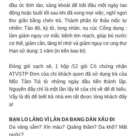
đầu óc tỉnh táo, sảng khoái để bắt đầu một ngày lao
động hoặc buổi tối sau khi đã xong mọi việc, nghỉ ngơi
thư giãn bằng chén trà. Thành phần từ thảo mộc tự
nhiên: Táo đỏ, kỳ tử, long nhãn, nụ cúc Công dụng :
làm giảm nguy cơ mắc bệnh tim mạch, giúp bù nước
cơ thể, giảm cân, tăng trí nhớ và giảm nguy cơ ung thư
Hạn sử dụng: 1 năm (in trên bao bì)
Đóng gói sạch sẽ, 1 hộp /12 gói Có chứng nhận
ATVSTP Đơn của chị khách quen đã sử dụng trà của
Mộc Tâm Trà từ những ngày đầu tiên thành lập.
Nguyên đây chỉ là một lần lấy lẻ của chị về để đi biếu.
Vậy là đủ để biết trà nhà em rất được lòng khách đấy
ạ!
BẠN LO LẮNG VÌ LÀN DA ĐANG DẦN XẤU ĐI
Da vàng sẫm? Xỉn màu? Quầng thâm? Da khô? Mất
nước?