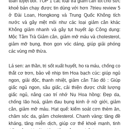
toàn tuyệt đối. TOP 1 các loại trà giảm cân tốt cho sức
khoẻ bán chạy được tin dùng với hơn 7trieu review 5
ở Đài Loan, Hongkong và Trung Quốc Không tích
nước và gây mệt mỏi như các loại giảm cân khác
Không giảm nhanh và gây tụt huyết áp Công dụng:
Mộc Tâm Trà Giảm cân, giảm mỡ máu và cholesterol,
giảm mỡ bụng, thon gọn vóc dáng, giúp giải phóng
các vùng mỡ thừa.
Lá sen: an thần, trị sốt xuất huyết, ho ra máu, chống co
thắt cơ trơn, bảo vệ nhịp tim Hoa bạch cúc: giúp ngủ
ngon, giải độc, thanh nhiệt, giảm cân Táo đỏ : Giúp
giấc ngủ ngon, sâu giấc, cải thiện được chất lượng
giấc ngủ, nâng cao trí nhớ Nụ Hoa hồng: Đẹp da,
chống lão hoá, giảm đau bụng kinh ở nữ giới, giảm
cân, giảm mỡ máu. Hạt quế: kiểm soát cơn thèm ăn,
chăm sóc da, giảm cholesterol. Chanh vàng: tăng đề
kháng, tăng miễn dịch, giúp cơ thể khoẻ mạnh, tinh