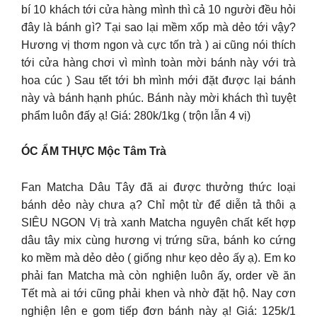
bí 10 khách tới cửa hàng mình thì cả 10 người đều hỏi
đây là bánh gì? Tại sao lại mềm xốp mà dẻo tới vậy?
Hương vị thơm ngon và cực tốn trà ) ai cũng nói thích
tới cửa hàng chơi vì mình toàn mời bánh này với trà
hoa cúc ) Sau tết tới bh mình mới đặt được lại bánh
này và bánh hạnh phúc. Bánh này mời khách thì tuyệt
phẩm luôn đấy ạ! Giá: 280k/1kg ( trộn lẫn 4 vị)
ÓC ẨM THỰC Mộc Tâm Trà
Fan Matcha Dâu Tây đã ai được thưởng thức loại
bánh dẻo này chưa ạ? Chỉ một từ để diễn tả thôi ạ
SIÊU NGON Vị trà xanh Matcha nguyên chất kết hợp
dâu tây mix cùng hương vị trứng sữa, bánh ko cứng
ko mềm mà dẻo dẻo ( giống như kẹo dẻo ấy ạ). Em ko
phải fan Matcha mà còn nghiện luôn ấy, order về ăn
Tết mà ai tới cũng phải khen và nhờ đặt hộ. Nay cơn
nghiện lên e gom tiếp đơn bánh này ạ! Giá: 125k/1