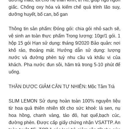
giấc. Chống oxy hóa và kiếm chế quá trình lão suy,
dưỡng huyết, bổ can, bổ gan
Thông tin sản phẩm: Đóng gói: chia gói nhỏ sạch sẽ,
vệ sinh an toàn thực phẩm Trọng lượng: 10gr/1 gói. 1
hộp 15 gói Hạn sử dụng: tháng 9/2020 Bảo quản: nơi
khô ráo, thoáng mát. Hướng dẫn sử dụng: lượng
nước và đường phèn tuỳ nhu cầu và khẩu vị của
khách. Pha nước đun sôi, hãm trà trong 5-10 phút để
uống.
THẦN DƯỢC GIẢM CÂN TỰ NHIÊN: Mộc Tâm Trà
SLIM LEMON Sử dụng hoàn toàn 100% nguyên liệu
từ hoa quả thiên nhiên tốt cho sức khoẻ: lá sen, nụ
hoa hồng, chanh vàng, táo đỏ, hạt quế,bạch cúc,
đường phèn. Được cấp giấy chứng nhận VSATTP. An