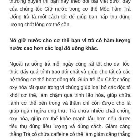
thường xuyên thì bạn hãy theo dõi bài viết dưới đây
của chúng tôi: Giữ nước trong cơ thể Mộc Tâm Trà
Uống trà là một cách tốt để giúp bạn hấp thụ đúng
lượng chất lỏng cơ thể cần.
Nó giữ nước cho cơ thể bạn vì trà có hàm lượng
nước cao hơn các loại đồ uống khác.
Ngoài ra uống trà mỗi ngày cũng rất tốt cho da, tóc,
thúc đẩy quá trình trao đổi chất và giúp cho tất cả các
hệ thống cơ thể hoạt động tốt. Giúp trẻ lâu Chất chống
oxy hóa rất quan trọng vì chúng giúp loại bỏ các độc tố
khỏi cơ thể, làm chậm quá trình lão hóa, giúp chữa
lành cơ thể bên trong và thậm chí còn được cho là
giúp ngăn ngừa ung thư. Trà chứa nhiều chất chống
oxy hóa, giúp cơ thể khỏe mạnh lâu hơn nếu được
tiêu thụ đúng liều lượng và đúng cách. Giảm căng
thẳng Trà có chứa caffeine có thể làm giảm căng thẳng