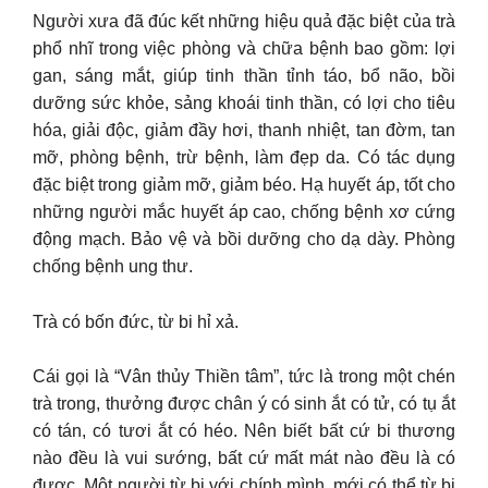
Người xưa đã đúc kết những hiệu quả đặc biệt của trà
phổ nhĩ trong việc phòng và chữa bệnh bao gồm: lợi
gan, sáng mắt, giúp tinh thần tỉnh táo, bổ não, bồi
dưỡng sức khỏe, sảng khoái tinh thần, có lợi cho tiêu
hóa, giải độc, giảm đầy hơi, thanh nhiệt, tan đờm, tan
mỡ, phòng bệnh, trừ bệnh, làm đẹp da. Có tác dụng
đặc biệt trong giảm mỡ, giảm béo. Hạ huyết áp, tốt cho
những người mắc huyết áp cao, chống bệnh xơ cứng
động mạch. Bảo vệ và bồi dưỡng cho dạ dày. Phòng
chống bệnh ung thư.
Trà có bốn đức, từ bi hỉ xả.
Cái gọi là “Vân thủy Thiền tâm”, tức là trong một chén
trà trong, thưởng được chân ý có sinh ắt có tử, có tụ ắt
có tán, có tươi ắt có héo. Nên biết bất cứ bi thương
nào đều là vui sướng, bất cứ mất mát nào đều là có
được. Một người từ bi với chính mình, mới có thể từ bi