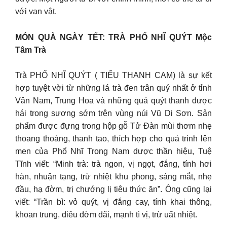
với vạn vật.
MÓN QUÀ NGÀY TẾT: TRÀ PHỔ NHĨ QUÝT Mộc
Tâm Trà
Trà PHỔ NHĨ QUÝT ( TIỂU THANH CAM) là sự kết
hợp tuyệt vời từ những lá trà đen trân quý nhất ở tỉnh
Vân Nam, Trung Hoa và những quả quýt thanh được
hái trong sương sớm trên vùng núi Vũ Di Sơn. Sản
phẩm được đựng trong hộp gỗ Tử Đàn mùi thơm nhẹ
thoang thoảng, thanh tao, thích hợp cho quá trình lên
men của Phổ Nhĩ Trong Nam dược thần hiệu, Tuệ
Tĩnh viết: “Minh trà: trà ngon, vị ngọt, đắng, tính hơi
hàn, nhuận tạng, trừ nhiệt khu phong, sáng mắt, nhẹ
đầu, hạ đờm, trị chướng lị tiêu thức ăn”. Ông cũng lại
viết: “Trần bì: vỏ quýt, vị đắng cay, tính khai thông,
khoan trung, diêu đờm dãi, mạnh tì vị, trừ uất nhiệt.