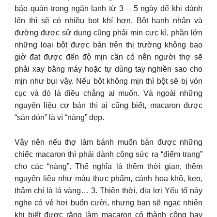
bảo quản trong ngăn lạnh từ 3 – 5 ngày để khi đánh
lên thì sẽ có nhiều bọt khí hơn. Bột hạnh nhân và
đường được sử dụng cũng phải mịn cực kì, phần lớn
những loại bột được bán trên thị trường không bao
giờ đạt được đến độ mịn cần có nên người thợ sẽ
phải xay bằng máy hoặc tự dùng tay nghiền sao cho
mịn như bụi vậy. Nếu bột không mịn thì bột sẽ bị vón
cục và đó là điều chẳng ai muốn. Và ngoài những
nguyên liệu cơ bản thì ai cũng biết, macaron được
“săn đón” là vì “nàng” đẹp.
Vậy nên nếu thợ làm bánh muốn bán được những
chiếc macaron thì phải dành công sức ra “điểm trang”
cho các “nàng”. Thế nghĩa là thêm thời gian, thêm
nguyên liệu như màu thực phẩm, cánh hoa khô, kẹo,
thậm chí là lá vàng… 3. Thiên thời, địa lợi Yếu tố này
nghe có vẻ hơi buổn cười, nhưng bạn sẽ ngạc nhiên
khi biết được rằng làm macaron có thành công hay