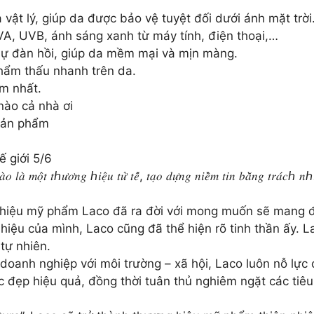
 vật lý, giúp da được bảo vệ tuyệt đối dưới ánh mặt trời
VA, UVB, ánh sáng xanh từ máy tính, điện thoại,…
 sự đàn hồi, giúp da mềm mại và mịn màng.
thẩm thấu nhanh trên da.
ảm nhất.
nào cả nhà ơi
 sản phẩm
 giới 5/6
𝑎̀ 𝑚𝑜̣̂𝑡 𝑡ℎ𝑢̛𝑜̛𝑛𝑔 ℎ𝑖𝑒̣̂𝑢 𝑡𝑢̛̉ 𝑡𝑒̂́, 𝑡𝑎̣𝑜 𝑑𝑢̛̣𝑛𝑔 𝑛𝑖𝑒̂̀𝑚 𝑡𝑖𝑛 𝑏𝑎̆̀𝑛𝑔 𝑡𝑟𝑎́𝑐ℎ 𝑛ℎ𝑖𝑒̣̂
ng hiệu mỹ phẩm Laco đã ra đời với mong muốn sẽ mang
 hiệu của mình, Laco cũng đã thể hiện rõ tinh thần ấy. L
 tự nhiên.
anh nghiệp với môi trường – xã hội, Laco luôn nỗ lực c
đẹp hiệu quả, đồng thời tuân thủ nghiêm ngặt các tiêu 