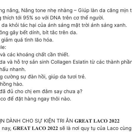
g nắng, Nâng tone nhẹ nhàng – Giúp làn da căng mịn t
thích tới 95% so với DNA trên cơ thể người.
 da khỏi tác hại của ánh sáng mặt trời ánh sáng xanh.
g gây bết dính, bít tắc trên da.
 giảm quá tình lão hóa.
le:
và các khoáng chất cần thiết.
a và hỗ trợ sản sinh Collagen Eslatin từ các thành phầ
thấu nhanh.
 cường sự đàn hồi, giúp da tươi trẻ.
 hồng hào.
 đã đủ cho chị em đắm say chưa ạ?
aco để đặt hàng ngay thôi nào.
H CHO SỰ KIỆN TRI ÂN 𝐆𝐑𝐄𝐀𝐓 𝐋𝐀𝐂𝐎 𝟐𝟎𝟐𝟐
y, 𝐆𝐑𝐄𝐀𝐓 𝐋𝐀𝐂𝐎 𝟐𝟎𝟐𝟐 sẽ là nơi quy tụ của Laco c