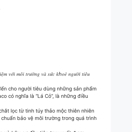
.
𝑚 𝑣𝑜̛́𝑖 𝑚𝑜̂𝑖 𝑡𝑟𝑢̛𝑜̛̀𝑛𝑔 𝑣𝑎̀ 𝑠𝑢̛́𝑐 𝑘ℎ𝑜𝑒̉ 𝑛𝑔𝑢̛𝑜̛̀𝑖 𝑡𝑖𝑒̂𝑢
 đến cho người tiêu dùng những sản phẩm
aco có nghĩa là “Lá Cỏ”, là những điều
hắt lọc từ tinh túy thảo mộc thiên nhiên
chuẩn bảo vệ môi trường trong quá trình