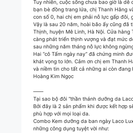
Tuy nhiên, cuộc sống chưa bao giờ là dễ 
bạn bè đồng trang lứa, chị Thanh Hằng v
con số 0, hai chị em phải nỗ lực gấp đôi,
Vậy là sau 20 năm, hoài bão ấy cũng đã t
Thịnh, huyện Mê Linh, Hà Nội. Cửa hàng 
càng phát triển thịnh vượng và đạt mức 
sau những năm tháng nỗ lực không ngừng 
Hai “cô Tấm ngày nay” đã chứng minh được
khát vọng to lớn. Cảm ơn chị em Thanh Hă
và niềm tin cho tất cả những ai còn đang 
Hoàng Kim Ngọc
——
Tại sao bộ đôi “thần thánh dưỡng da Laco
Bởi đây là 2 sản phẩm khi được kết hợp s
phù hợp với mọi loại da.
Combo Kem dưỡng da ban ngày Laco Luxu
những công dụng tuyệt vời như: