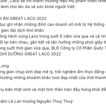
 nature”, Laco sẽ trở thành thương hiệu mỹ phẩm thiên nh
lành cho làn da và sức khỏe người Việt.
I ÂN GREAT LACO 2022
tục ghi nhận những đỉnh cao doanh số mới từ hệ thống 
gian đại dịch khó khăn.
ồng hành cùng Laco trong suốt 6 năm vừa qua và cả nhữn
a ngồi lại bên nhau, gắn kết và tận hưởng những phút giây t
ng suốt thời gian vừa qua, BLĐ Công ty Cổ Phần Quốc 
 NGHỈ DƯỠNG GREAT LACO 2022
 Long
ông gian chụp ảnh đẹp mê ly, trải nghiệm ẩm thực đẳng
n hưởng những khoảnh khắc tươi đẹp nhất của thời than
 kiện thật xinh và một tinh thần tràn đầy hứng khởi để 
Châm Lê Lan Hương Nguyễn Thuý Thuý