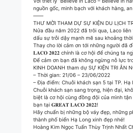
Với triết lý “Believe in Laco – Believe in
nguồn gốc, minh bạch với khách hàng, an 
——
THƯ MỜI THAM DỰ SỰ KIỆN DU LỊCH TR
Nửa đầu năm 2022 đã trôi qua, Laco liên 
dấu sự trỗi dậy mạnh mẽ sau khoảng thời 
Thay cho lời cảm ơn tới những người đã đ
𝐋𝐀𝐂𝐎 𝟐𝟎𝟐𝟐 chính là cơ hội để chúng t
Để cảm ơn bạn đã không ngừng nỗ lực tro
KINH DOANH tham dự SỰ KIỆN TRI ÂN
– Thời gian: 21/06 – 23/06/2022
– Địa điểm: Chuỗi khách sạn 5 tại TP. Hạ
Chuỗi khách sạn sang trọng, hiện đại, kh
biệt là cơ hội cùng đồng đội của mình tậ
bạn tại 𝐆𝐑𝐄𝐀𝐓 𝐋𝐀𝐂𝐎 𝟐𝟎𝟐𝟐!
Hãy chuẩn bị những bộ váy đẹp, những phụ
thành phố biển Hạ Long xinh đẹp nhé!
Hoàng Kim Ngọc Tuấn Thùy Trịnh Nhất 