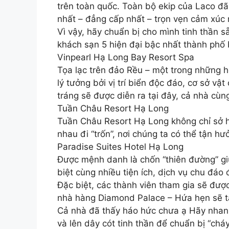
trên toàn quốc. Toàn bộ ekip của Laco đ
nhất – đẳng cấp nhất – trọn vẹn cảm xúc 
Vì vậy, hãy chuẩn bị cho mình tinh thần 
khách sạn 5 hiện đại bậc nhất thành phố
Vinpearl Hạ Long Bay Resort Spa
Tọa lạc trên đảo Rều – một trong những 
lý tưởng bởi vị trí biển độc đáo, cơ sở vậ
tráng sẽ được diễn ra tại đây, cả nhà cùn
Tuần Châu Resort Hạ Long
Tuần Châu Resort Hạ Long không chỉ sở h
nhau đi “trốn”, nơi chúng ta có thể tận h
Paradise Suites Hotel Hạ Long
Được mệnh danh là chốn “thiên đường” gi
biệt cùng nhiều tiện ích, dịch vụ chu đáo 
Đặc biệt, các thành viên tham gia sẽ đư
nhà hàng Diamond Palace – Hứa hẹn sẽ tạ
Cả nhà đã thấy háo hức chưa ạ Hãy nhan
và lên dây cót tinh thần để chuẩn bị “chá