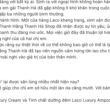
dàng với bất kỳ ai. Sinh ra với ngoại hình không hoàn h
à em gái Thanh Hà đã gặp không ít khó khăn trong cuộc
 gấp ba những người bình thường.
hành hình. Một cửa hàng Laco khang trang, xinh xắn đượ
Thanh Hằng Thanh Hà Shop đã nhận được sự tin yêu, ủn
doanh thu đáng mơ ước. Mọi việc giờ đây đã thuận lợi h
nghỉ của cả hai chị em.
 rằng sự thiệt thòi về cơ thể không bao giờ có thể là 
̀ng Thanh Hà đã tạo nên nguồn cảm hứng lớn lao cho t
hoài nghi vào giá trị của bản thân mình.
” lại được săn lùng nhiều nhất hiện nay?
ẽ giúp cho chị em sở hữu một làn da căng mướt. Với bản
ry Cream và Tinh chất dưỡng đêm Laco Luxury Ampoule