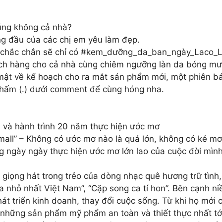
đúng không cả nhà?
ng đầu của các chị em yêu làm đẹp.
thì chắc chắn sẽ chỉ có #kem_dưỡng_da_ban_ngày_Laco_
ách hàng cho cả nhà cùng chiêm ngưỡng làn da bóng mư
mật về kế hoạch cho ra mắt sản phẩm mới, một phiên bả
chấm (.) dưới comment để cùng hóng nha.
 và hành trình 20 năm thực hiện ước mơ
small” – Không có ước mơ nào là quá lớn, không có kẻ m
g ngày ngày thực hiện ước mơ lớn lao của cuộc đời mình
i giọng hát trong trẻo của dòng nhạc quê hương trữ tì
a nhỏ nhất Việt Nam”, “Cặp song ca tí hon”. Bên cạnh 
át triển kinh doanh, thay đổi cuộc sống. Từ khi họ mới c
a những sản phẩm mỹ phẩm an toàn và thiết thực nhất t