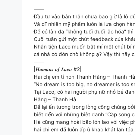
——
Đầu tư vào bản thân chưa bao giờ là lỗ 
Và dĩ nhiên mỹ phẩm luôn là lựa chọn hà
Để có làn da “không tuổi đuổi lão hóa” 
Cuối tuần gửi một chút feedback của kh
Nhân tiện Laco muốn bật mí một chút bí 
cả nhà có đón chờ không ạ? Vậy thì hãy 
——
|𝑯𝒖𝒎𝒂𝒏𝒔 𝒐𝒇 𝑳𝒂𝒄𝒐 #2|
Hai chị em tí hon Thanh Hằng – Thanh Hà
“No dream is too big, no dreamer is too 
Tại Laco, có hai người phụ nữ nhỏ bé đan
Hằng – Thanh Hà.
Để lại ấn tượng trong lòng công chúng bở
biết đến với những biệt danh “Cặp song c
Hà cũng mang hoài bão lớn lao với việc ph
hai chị em đã luôn ấp ủ khao khát lan tỏ