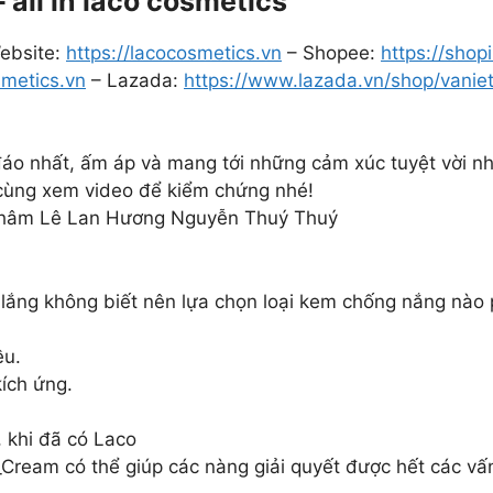
all in laco cosmetics
ebsite:
https://lacocosmetics.vn
– Shopee:
https://shop
smetics.vn
– Lazada:
https://www.lazada.vn/shop/vanie
 đáo nhất, ấm áp và mang tới những cảm xúc tuyệt vời n
cùng xem video để kiểm chứng nhé!
Châm Lê Lan Hương Nguyễn Thuý Thuý
lo lắng không biết nên lựa chọn loại kem chống nắng nào
ều.
ích ứng.
, khi đã có Laco
am có thể giúp các nàng giải quyết được hết các vấn 