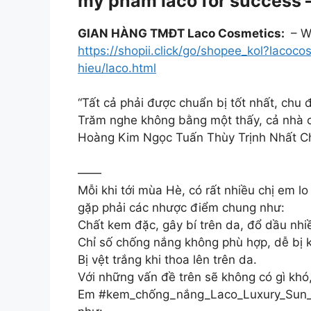
mỹ phẩm laco for success – 
GIAN HÀNG TMĐT Laco Cosmetics:
– W
https://shopii.click/go/shopee_kol?lacoco
hieu/laco.html
“Tất cả phải được chuẩn bị tốt nhất, chu
Trăm nghe không bằng một thấy, cả nhà 
Hoàng Kim Ngọc Tuấn Thùy Trịnh Nhất 
——
Mỗi khi tới mùa Hè, có rất nhiều chị em 
gặp phải các nhược điểm chung như:
Chất kem đặc, gây bí trên da, đổ dầu nhi
Chỉ số chống nắng không phù hợp, dễ bị k
Bị vệt trắng khi thoa lên trên da.
Với những vấn đề trên sẽ không có gì khó
Em #kem_chống_nắng_Laco_Luxury_Sun_Cre