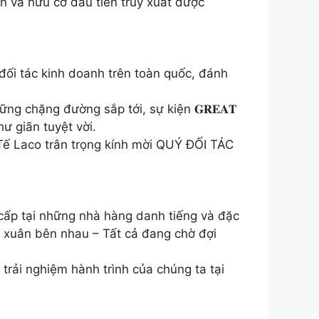
iên và hữu cơ đầu tiên truy xuất được
đối tác kinh doanh trên toàn quốc, đánh
g chặng đường sắp tới, sự kiện 𝐆𝐑𝐄𝐀𝐓
hư giãn tuyệt vời.
Tế Laco trân trọng kính mời QUÝ ĐỐI TÁC
 cấp tại những nhà hàng danh tiếng và đặc
h xuân bên nhau – Tất cả đang chờ đợi
trải nghiệm hành trình của chúng ta tại