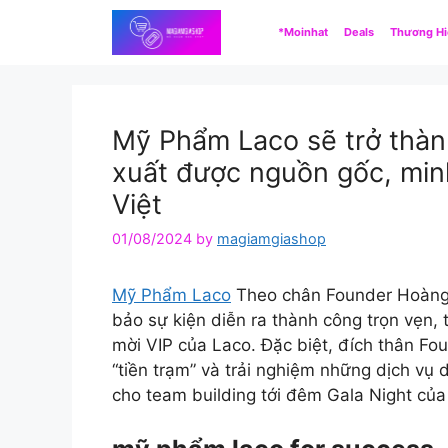
Skip
*Moinhat
Deals
Thương H
to
content
Mỹ Phẩm Laco sẽ trở thàn
xuất được nguồn gốc, minh
Việt
01/08/2024
by
magiamgiashop
Mỹ Phẩm Laco
Theo chân Founder Hoàng Kim
bảo sự kiện diễn ra thành công trọn vẹn,
mời VIP của Laco. Đặc biệt, đích thân Fo
“tiền trạm” và trải nghiệm những dịch vụ 
cho team building tới đêm Gala Night của