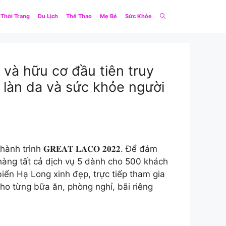
Thời Trang
Du Lịch
Thể Thao
Mẹ Bé
Sức Khỏe
và hữu cơ đầu tiên truy
 làn da và sức khỏe người
nh 𝐆𝐑𝐄𝐀𝐓 𝐋𝐀𝐂𝐎 𝟐𝟎𝟐𝟐. Để đảm
 hàng tất cả dịch vụ 5 dành cho 500 khách
iển Hạ Long xinh đẹp, trực tiếp tham gia
cho từng bữa ăn, phòng nghỉ, bãi riêng