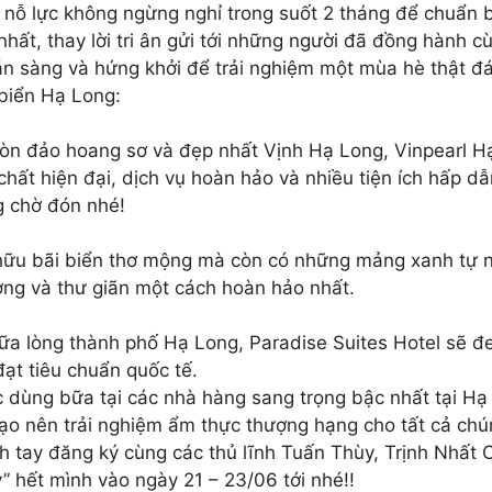
ã nỗ lực không ngừng nghỉ trong suốt 2 tháng để chuẩn 
nhất, thay lời tri ân gửi tới những người đã đồng hành 
sẵn sàng và hứng khởi để trải nghiệm một mùa hè thật đ
 biển Hạ Long:
hòn đảo hoang sơ và đẹp nhất Vịnh Hạ Long, Vinpearl Hạ
t chất hiện đại, dịch vụ hoàn hảo và nhiều tiện ích hấp 
g chờ đón nhé!
ữu bãi biển thơ mộng mà còn có những mảng xanh tự nh
ưởng và thư giãn một cách hoàn hảo nhất.
ữa lòng thành phố Hạ Long, Paradise Suites Hotel sẽ đ
đạt tiêu chuẩn quốc tế.
ợc dùng bữa tại các nhà hàng sang trọng bậc nhất tại H
o nên trải nghiệm ẩm thực thượng hạng cho tất cả chú
h tay đăng ký cùng các thủ lĩnh Tuấn Thùy, Trịnh Nhấ
y” hết mình vào ngày 21 – 23/06 tới nhé!!