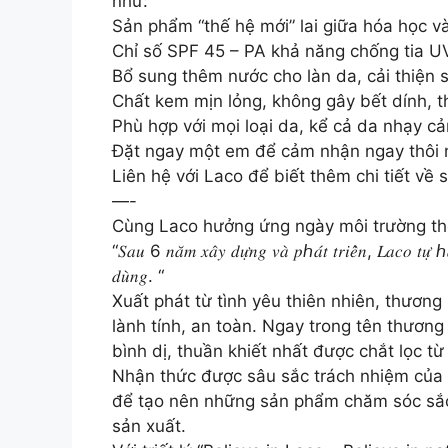
như:
Sản phẩm “thế hệ mới” lai giữa hóa học và
Chỉ số SPF 45 – PA khả năng chống tia U
Bổ sung thêm nước cho làn da, cải thiện
Chất kem mịn lỏng, không gây bết dính, 
Phù hợp với mọi loại da, kể cả da nhạy c
Đặt ngay một em để cảm nhận ngay thôi 
Liên hệ với Laco để biết thêm chi tiết về
—-
Cùng Laco hưởng ứng ngày môi trường thế
“𝑆𝑎𝑢 6 𝑛𝑎̆𝑚 𝑥𝑎̂𝑦 𝑑𝑢̛̣𝑛𝑔 𝑣𝑎̀ 𝑝ℎ𝑎́𝑡 𝑡𝑟𝑖𝑒̂̉𝑛, 𝐿𝑎𝑐𝑜 𝑡𝑢̛̣ ℎ𝑎̀𝑜 
𝑑𝑢̀𝑛𝑔. “
Xuất phát từ tình yêu thiên nhiên, thươ
lành tính, an toàn. Ngay trong tên thương
bình dị, thuần khiết nhất được chắt lọc từ
Nhận thức được sâu sắc trách nhiệm của do
để tạo nên những sản phẩm chăm sóc sắc 
sản xuất.