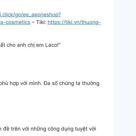
ii.click/go/ee_aeoneshop?
ta-cosmetics
– Tiki:
https://tiki.vn/thuong-
hất cho anh chị em Laco!”
 phù hợp với mình. Đa số chúng ta thường
đề trên với những công dụng tuyệt vời