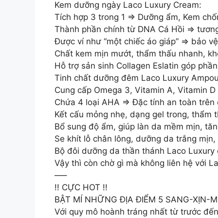
Kem dưỡng ngày Laco Luxury Cream:
Tích hợp 3 trong 1 ⇒ Dưỡng ẩm, Kem chốn
Thành phần chính từ DNA Cá Hồi ⇒ tương 
Được ví như “một chiếc áo giáp” ⇒ bảo vệ
Chất kem mịn mướt, thẩm thấu nhanh, khôn
Hỗ trợ sản sinh Collagen Eslatin góp phần
Tinh chất dưỡng đêm Laco Luxury Ampou
Cung cấp Omega 3, Vitamin A, Vitamin D 
Chứa 4 loại AHA ⇒ Đặc tính an toàn trên d
Kết cấu mỏng nhẹ, dạng gel trong, thẩm 
Bổ sung độ ẩm, giúp làn da mềm mịn, tăng
Se khít lỗ chân lông, dưỡng da trắng mịn,
Bộ đôi dưỡng da thần thánh Laco Luxury
Vậy thì còn chờ gì mà không liên hệ với L
—–
!! CỰC HOT !!
BẬT MÍ NHỮNG ĐỊA ĐIỂM 5 SANG-XỊN-MỊN DÀN
Với quy mô hoành tráng nhất từ trước đến na