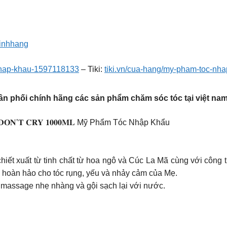
inhhang
nhap-khau-1597118133
– Tiki:
tiki.vn/cua-hang/my-pham-toc-nh
n phối chính hãng các sản phẩm chăm sóc tóc tại việt nam
𝐀𝐁𝐘 𝐃𝐎𝐍’𝐓 𝐂𝐑𝐘 𝟏𝟎𝟎𝟎𝐌𝐋 Mỹ Phẩm Tóc Nhập Khẩu
iết xuất từ tinh chất từ hoa ngô và Cúc La Mã cùng với công t
 hoàn hảo cho tóc rụng, yếu và nhảy cảm của Mẹ.
 massage nhẹ nhàng và gội sạch lại với nước.