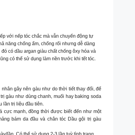
 nếp với nếp tóc chắc mà vẫn chuyển động tự
khả năng chống ẩm, chống rối nhưng dễ dàng
ng đó có dầu argan giàu chất chống ôxy hóa và
ng có thể sử dụng làm nền trước khi tết tóc.
 nhân gây nên gàu như do thời tiết thay đổi, để
 trị gàu như dùng chanh, muối hay baking soda
 lần trị liệu đầu tiên.
á cực mạnh, đồng thời được biết đến như một
u mảng bám da đầu và chân tóc Dầu gội trị gàu
ngày/lần. Có thể sử dụng 2-3 lần tuỳ tình trạng.