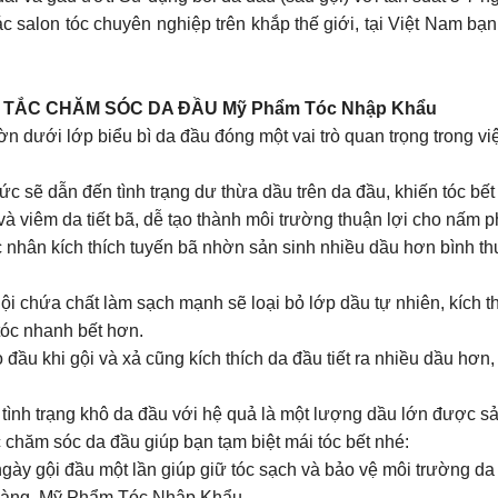
alon tóc chuyên nghiệp trên khắp thế giới, tại Việt Nam bạn có t
Y TẮC CHĂM SÓC DA ĐẦU Mỹ Phẩm Tóc Nhập Khẩu
n dưới lớp biểu bì da đầu đóng một vai trò quan trọng trong vi
 sẽ dẫn đến tình trạng dư thừa dầu trên da đầu, khiến tóc bết 
à viêm da tiết bã, dễ tạo thành môi trường thuận lợi cho nấm ph
tác nhân kích thích tuyến bã nhờn sản sinh nhiều dầu hơn bình t
 chứa chất làm sạch mạnh sẽ loại bỏ lớp dầu tự nhiên, kích th
tóc nhanh bết hơn.
đầu khi gội và xả cũng kích thích da đầu tiết ra nhiều dầu hơn
ình trạng khô da đầu với hệ quả là một lượng dầu lớn được sả
chăm sóc da đầu giúp bạn tạm biệt mái tóc bết nhé:
3 ngày gội đầu một lần giúp giữ tóc sạch và bảo vệ môi trường d
nhàng. Mỹ Phẩm Tóc Nhập Khẩu