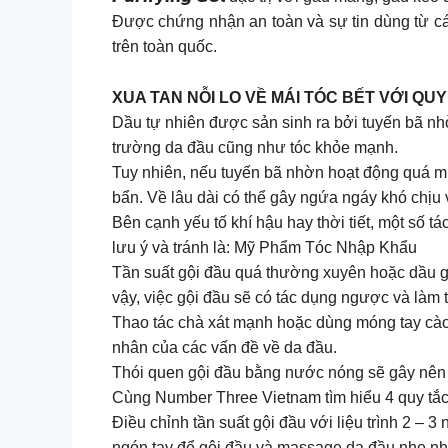
Được chứng nhận an toàn và sự tin dùng từ các s
trên toàn quốc.
XUA TAN NỖI LO VỀ MÁI TÓC BẾT VỚI QU
Dầu tự nhiên được sản sinh ra bởi tuyến bã nhờ
trường da đầu cũng như tóc khỏe mạnh.
Tuy nhiên, nếu tuyến bã nhờn hoạt động quá mức
bẩn. Về lâu dài có thể gây ngứa ngáy khó chịu v
Bên cạnh yếu tố khí hậu hay thời tiết, một số 
lưu ý và tránh là: Mỹ Phẩm Tóc Nhập Khẩu
Tần suất gội đầu quá thường xuyên hoặc dầu gội
vậy, việc gội đầu sẽ có tác dụng ngược và làm 
Thao tác chà xát mạnh hoặc dùng móng tay cào 
nhân của các vấn đề về da đầu.
Thói quen gội đầu bằng nước nóng sẽ gây nên t
Cùng Number Three Vietnam tìm hiểu 4 quy tắc 
Điều chỉnh tần suất gội đầu với liệu trình 2 – 
ngón tay để gội đầu và massage da đầu nhẹ 