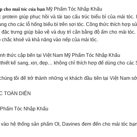
 𝐩𝐡𝐮̀ 𝐡𝐨̛̣𝐩 𝐜𝐡𝐨 𝐦𝐚́𝐢 𝐭𝐨́𝐜 𝐜𝐮̉𝐚 𝐛𝐚̣𝐧 Mỹ Phẩm Tóc Nhập Khẩu
 Đ𝐨̣̂ 𝐀̂̉𝐦: chứa các protein giúp phục hồi và tái tạo cấu trúc biểu bì củ
g cho các lỗ hổng biểu bì trên sợi tóc. Công thức thích hợp s
̂̉𝐦: với dưỡng chất đặc trưng giúp bảo vệ và duy trì cân bằng độ ẩm c
ộ chắc khoẻ và khả năng vào nếp của mái tóc.
𝗟 đã chính thức cập bến tại Việt Nam Mỹ Phẩm Tóc Nhập Khẩu
𝗟 được thiết kế sang, xịn, đẹp… không chỉ thích hợp để dùng cho cá
húng tôi để trở thành những vị khách đầu tiên tại Việt Nam 
C TOÀN DIỆN
 Phẩm Tóc Nhập Khẩu
 vào hệ thống sản phẩm OI, Davines đem đến cho mái tóc bạ