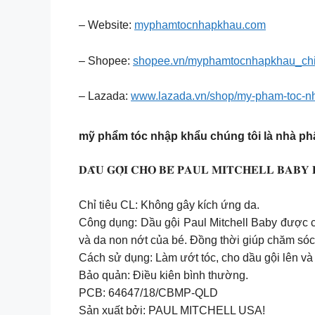
– Website:
myphamtocnhapkhau.com
– Shopee:
shopee.vn/myphamtocnhapkhau_ch
– Lazada:
www.lazada.vn/shop/my-pham-toc-
mỹ phẩm tóc nhập khẩu chúng tôi là nhà phâ
𝐃𝐀̂̀𝐔 𝐆𝐎̣̂𝐈 𝐂𝐇𝐎 𝐁𝐄́ 𝐏𝐀𝐔𝐋 𝐌𝐈𝐓𝐂𝐇𝐄𝐋𝐋 
Chỉ tiêu CL: Không gây kích ứng da.
Công dụng: Dầu gội Paul Mitchell Baby được ch
và da non nớt của bé. Đồng thời giúp chăm sóc
Cách sử dụng: Làm ướt tóc, cho dầu gội lên và
Bảo quản: Điều kiên bình thường.
PCB: 64647/18/CBMP-QLD
Sản xuất bởi: PAUL MITCHELL USA!