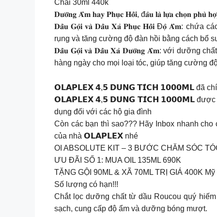
Chai 30ml 440k
𝐃𝐮̛𝐨̛̃𝐧𝐠 𝐀̂̉𝐦 𝐡𝐚𝐲 𝐏𝐡𝐮̣𝐜 𝐇𝐨̂̀𝐢, đ𝐚̂𝐮 𝐥𝐚̀ 𝐥𝐮̛̣𝐚 𝐜𝐡𝐨̣
𝐃𝐚̂̀𝐮 𝐆𝐨̣̂𝐢 𝐯𝐚̀ 𝐃𝐚̂̀𝐮 𝐗𝐚̉ 𝐏𝐡𝐮̣𝐜 𝐇𝐨̂̀𝐢
rụng và tăng cường độ đàn hồi bằng cách bổ sun
𝐃𝐚̂̀𝐮 𝐆𝐨̣̂𝐢 𝐯𝐚̀ 𝐃𝐚̂̀𝐮 𝐗𝐚̉ 𝐃𝐮̛𝐨̛̃𝐧𝐠 
hàng ngày cho mọi loại tóc, giúp tăng cường đ
𝗢𝗟𝗔𝗣𝗟𝗘𝗫 𝟰,𝟱 𝗗𝗨𝗡𝗚 𝗧𝗜́𝗖𝗛 𝟭𝟬𝟬𝟬𝗠
𝗢𝗟𝗔𝗣𝗟𝗘𝗫 𝟰,𝟱 𝗗𝗨𝗡𝗚 𝗧𝗜́𝗖𝗛 𝟭𝟬𝟬𝟬𝗠
dụng đối với các hộ gia đình
Còn các bạn thì sao??? Hãy Inbox nhanh cho c
của nhà 𝗢𝗟𝗔𝗣𝗟𝗘𝗫 nhé
OI ABSOLUTE KIT – 3 BƯỚC CHĂM SÓC TÓ
ƯU ĐÃI SỐ 1: MUA OIL 135ML 690K
TẶNG GỘI 90ML & XÃ 70ML TRỊ GIÁ 400K Mỹ
Số lượng có hạn!!!
Chắt lọc dưỡng chất từ dầu Roucou quý hiếm
sạch, cung cấp độ ẩm và dưỡng bóng mượt.