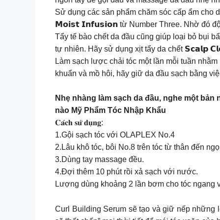
Sử dụng các sản phẩm chăm sóc cấp ẩm cho da đầu như d
𝗠𝗼𝗶𝘀𝘁 𝗜𝗻𝗳𝘂𝘀𝗶𝗼𝗻 từ Number Three. Nhờ 
Tẩy tế bào chết da đầu cũng giúp loại bỏ bụi b
tự nhiên. Hãy sử dụng xịt tẩy da chết 𝗦𝗰𝗮𝗹𝗽 𝗖
Làm sạch lược chải tóc một lần mỗi tuần nhằm lo
khuẩn và mồ hôi, hãy giữ da đầu sạch bằng việ
Nhẹ nhàng làm sạch da đầu, nghe một bả
nào Mỹ Phẩm Tóc Nhập Khẩu
𝐂𝐚́𝐜𝐡 𝐬𝐮̛̉ 𝐝𝐮̣𝐧𝐠:
1.Gội sạch tóc với OLAPLEX No.4
2.Lâu khô tóc, bôi No.8 trên tóc từ thân đến ngọ
3.Dùng tay massage đều.
4.Đợi thêm 10 phút rồi xả sạch với nước.
Lượng dùng khoảng 2 lần bơm cho tóc ngang vai
Curl Building Serum sẽ tạo và giữ nếp những l