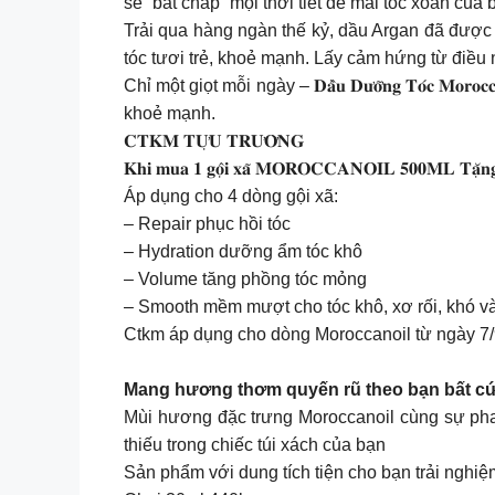
sẽ “bất chấp” mọi thời tiết để mái tóc xoăn c
Trải qua hàng ngàn thế kỷ, dầu Argan đã được
tóc tươi trẻ, khoẻ mạnh. Lấy cảm hứng từ điều
Chỉ một giọt mỗi ngày – 𝐃𝐚̂̀𝐮 𝐃𝐮̛𝐨̛̃𝐧𝐠 𝐓𝐨́
khoẻ mạnh.
𝐂𝐓𝐊𝐌 𝐓𝐔̛̣𝐔 𝐓𝐑𝐔̛𝐎̛̀𝐍𝐆
𝐊𝐡𝐢 𝐦𝐮𝐚 𝟏 𝐠𝐨̣̂𝐢 𝐱𝐚̃ 𝐌𝐎𝐑𝐎𝐂𝐂𝐀𝐍𝐎𝐈𝐋 𝟓𝟎𝟎𝐌𝐋 𝐓
Áp dụng cho 4 dòng gội xã:
– Repair phục hồi tóc
– Hydration dưỡng ẩm tóc khô
– Volume tăng phồng tóc mỏng
– Smooth mềm mượt cho tóc khô, xơ rối, khó v
Ctkm áp dụng cho dòng Moroccanoil từ ngày 7/
Mang hương thơm quyến rũ theo bạn bất cứ nơi đâu với
Mùi hương đặc trưng Moroccanoil cùng sự pha 
thiếu trong chiếc túi xách của bạn
Sản phẩm với dung tích tiện cho bạn trải nghiệ