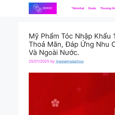
Skip
*Moinhat
Deals
Thương H
to
content
Mỹ Phẩm Tóc Nhập Khẩu 
Thoả Mãn, Đáp Ứng Nhu C
Và Ngoài Nước.
25/01/2025
by
magiamgiashop