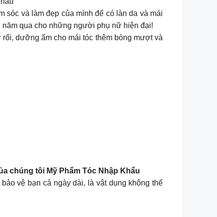
Khẩu
m sóc và làm đẹp của mình để có làn da và mái
ều năm qua cho những người phụ nữ hiện đại!
 dưỡng, gỡ rối, dưỡng ẩm cho mái tóc thêm bóng mượt và
 𝐌𝐎̛́𝐈 của chúng tôi Mỹ Phẩm Tóc Nhập Khẩu
bảo vệ bạn cả ngày dài, là vật dụng không thể