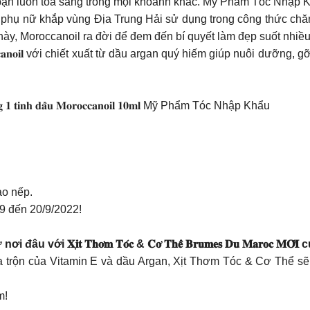
ủa bạn luôn toả sáng trong mọi khoảnh khắc. Mỹ Phẩm Tóc Nhập 
 phụ nữ khắp vùng Địa Trung Hải sử dụng trong công thức chă
 này, Moroccanoil ra đời để đem đến bí quyết làm đẹp suốt nhi
 𝐌𝐨𝐫𝐨𝐜𝐜𝐚𝐧𝐨𝐢𝐥 với chiết xuất từ dầu argan quý hiếm giúp nuôi
̣̆𝐧𝐠 𝟏 𝐭𝐢𝐧𝐡 𝐝𝐚̂̀𝐮 𝐌𝐨𝐫𝐨𝐜𝐜𝐚𝐧𝐨𝐢𝐥 𝟏𝟎𝐦𝐥 Mỹ Phẩm Tóc Nhập Khẩu
ào nếp.
9 đến 20/9/2022!
 𝐗𝐢̣𝐭 𝐓𝐡𝐨̛𝐦 𝐓𝐨́𝐜 & 𝐂𝐨̛ 𝐓𝐡𝐞̂̉ 𝐁𝐫𝐮𝐦𝐞𝐬 𝐃𝐮 𝐌𝐚𝐫𝐨
trộn của Vitamin E và dầu Argan, Xịt Thơm Tóc & Cơ Thể sẽ 
m!