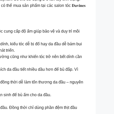
hể mua sản phẩm tại các salon tóc 𝐃𝐚𝐯𝐢𝐧𝐞𝐬
ệc cung cấp độ ẩm giúp bảo vệ và duy trì môi
dính, kiểu tóc dễ bị đổ hay da đầu dễ bám bụi
át triển.
hường cũng như khiến tóc trở nên bết dính cần
ích da đầu tiết nhiều dầu hơn để bù đắp. Vì
, đồng thời dễ làm tổn thương da đầu – nguyên
n sinh để bù ẩm cho da đầu.
a đầu. Đồng thời chỉ dùng phần đệm thịt đầu