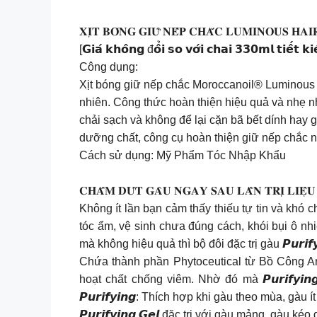
𝐗𝐈̣𝐓 𝐁𝐎́𝐍𝐆 𝐆𝐈𝐔̛̃ 𝐍𝐄̂́𝐏 𝐂𝐇𝐀̆́𝐂 𝐋𝐔𝐌𝐈𝐍𝐎
[𝗚𝗶𝗮́ 𝗸𝗵𝗼̂𝗻𝗴 đ𝗼̂̉𝗶 𝘀𝗼 𝘃𝗼̛́𝗶 𝗰𝗵𝗮𝗶 𝟯𝟯𝟬𝗺𝗹 𝘁𝗶𝗲̂́𝘁 
Công dụng:
Xịt bóng giữ nếp chắc Moroccanoil® Luminous H
nhiên. Công thức hoàn thiện hiệu quả và nhẹ 
chải sạch và không để lại cặn bã bết dính hay 
dưỡng chất, công cụ hoàn thiện giữ nếp chắc nà
Cách sử dụng: Mỹ Phẩm Tóc Nhập Khẩu
𝐂𝐇𝐀̂́𝐌 𝐃𝐔̛́𝐓 𝐆𝐀̀𝐔 𝐍𝐆𝐀𝐘 𝐒𝐀𝐔 𝐋𝐀̂̀𝐍 𝐓𝐑𝐈̣ 
Không ít lần bạn cảm thấy thiếu tự tin và khó 
tóc ẩm, vệ sinh chưa đúng cách, khói bụi ô n
mà không hiệu quả thì bộ đôi đặc trị gàu 𝙋𝙪𝙧𝙞
Chứa thành phần Phytoceutical từ Bồ Công A
hoạt chất chống viêm. Nhờ đó mà 𝙋𝙪𝙧𝙞𝙛𝙮
𝙋𝙪𝙧𝙞𝙛𝙮𝙞𝙣𝙜: Thích hợp khi gàu theo mùa, g
𝙋𝙪𝙧𝙞𝙛𝙮𝙞𝙣𝙜 𝙂𝙚𝙡 đặc trị với gàu mảng, gà