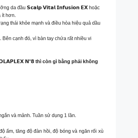
đầu 𝗦𝗰𝗮𝗹𝗽 𝗩𝗶𝘁𝗮𝗹 𝗜𝗻𝗳𝘂𝘀𝗶𝗼𝗻 𝗘𝗫 hoặc
 ít hơn.
 trạng thái khỏe mạnh và điều hòa hiệu quả dầu
. Bên cạnh đó, vì bàn tay chứa rất nhiều vi
𝗔𝗣𝗟𝗘𝗫 𝗡°𝟴 thì còn gì bằng phải không
óc ngắn và mảnh. Tuần sử dụng 1 lần.
độ ẩm, tăng độ đàn hồi, độ bóng và ngăn rối xù