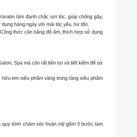
a mái tóc. Keratin làm đanh chắc sợi tóc, giúp chống gãy,
ử dụng hàng ngày với mái tóc yếu, hư tổn.
ho mái tóc. Công thức cân bằng độ ẩm, thích hợp sử dụng
c Salon, Spa mà còn rất tiện lợi và tiết kiệm để sử
sở hữu em siêu phẩm vàng trong làng siêu phẩm
n quy trình chăm sóc hoàn mỹ gồm 3 bước làm