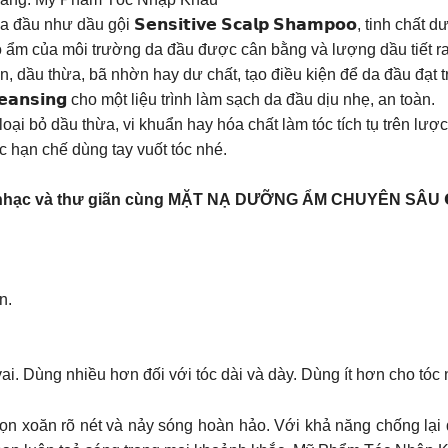
ầu gội 𝗦𝗲𝗻𝘀𝗶𝘁𝗶𝘃𝗲 𝗦𝗰𝗮𝗹𝗽 𝗦𝗵𝗮𝗺𝗽𝗼𝗼, tinh chất dưỡng da 
đó độ ẩm của môi trường da đầu được cân bằng và lượng dầu tiết ra
ẩn, dầu thừa, bã nhờn hay dư chất, tạo điều kiện để da đầu đạt
𝗲𝗮𝗻𝘀𝗶𝗻𝗴 cho một liệu trình làm sạch da đầu dịu nhẹ, an toàn.
ại bỏ dầu thừa, vi khuẩn hay hóa chất làm tóc tích tụ trên lược
c hạn chế dùng tay vuốt tóc nhé.
n nhạc và thư giãn cùng MẶT NẠ DƯỠNG ẨM CHUYÊN SÂU 𝗢𝗟
n.
. Dùng nhiều hơn đối với tóc dài và dày. Dùng ít hơn cho t
ọn xoăn rõ nét và nảy sóng hoàn hảo. Với khả năng chống lại 