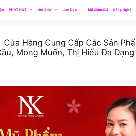
iệu
#HOT HOT
Hot Sale
Làm Đẹp
Mã Giảm Giá
Công Nghệ
1 Cửa Hàng Cung Cấp Các Sản Phẩ
ầu, Mong Muốn, Thị Hiếu Đa Dạng