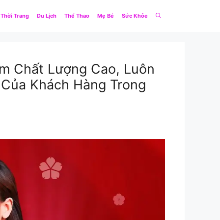
Thời Trang
Du Lịch
Thể Thao
Mẹ Bé
Sức Khỏe
m Chất Lượng Cao, Luôn
 Của Khách Hàng Trong