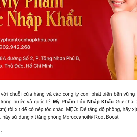
với chuỗi cửa hàng và các công ty con, phát triển bền vững lâ
h trong nước và quốc tế.
Mỹ Phẩm Tóc Nhập Khẩu
Giữ chai 
m) rồi xịt để có nếp tóc chắc. MẸO: Để tăng độ phồng, hãy xị
, hãy sử dụng xịt tăng phồng Moroccanoil® Root Boost.
u: