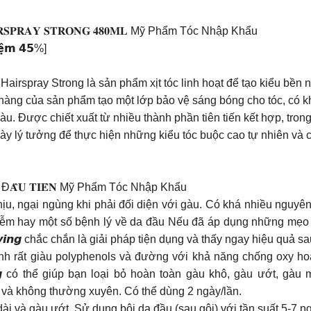
𝐒 𝐇𝐀𝐈𝐑𝐒𝐏𝐑𝐀𝐘 𝐒𝐓𝐑𝐎𝐍𝐆 𝟒𝟖𝟎𝐌𝐋 Mỹ Phẩm Tóc Nhập Khẩu
𝗶𝗲̣̂𝗺 𝟰𝟱%]
airspray Strong là sản phẩm xịt tóc linh hoạt để tạo kiểu bền
nhàng của sản phẩm tạo một lớp bảo vệ sáng bóng cho tóc, có 
gàu. Được chiết xuất từ nhiều thành phần tiên tiến kết hợp, tro
y lý tưởng để thực hiện những kiểu tóc buộc cao tự nhiên và cũ
𝐋𝐈𝐄̣̂𝐔 Đ𝐀̂̀𝐔 𝐓𝐈𝐄̂𝐍 Mỹ Phẩm Tóc Nhập Khẩu
chịu, ngại ngùng khi phải đối diện với gàu. Có khá nhiều nguyên
hiễm hay một số bệnh lý về da đầu Nếu đã áp dụng những mẹo
𝙮𝙞𝙣𝙜 chắc chắn là giải pháp tiện dụng và thấy ngay hiệu quả sau
nh rất giàu polyphenols và đường với khả năng chống oxy ho
𝙣𝙜 có thể giúp bạn loại bỏ hoàn toàn gàu khô, gàu ướt, gà
àu ít và không thường xuyên. Có thể dùng 2 ngày/lần.
u kéo dài và gàu ướt. Sử dụng bôi da đầu (sau gội) với tần suất 5-7 