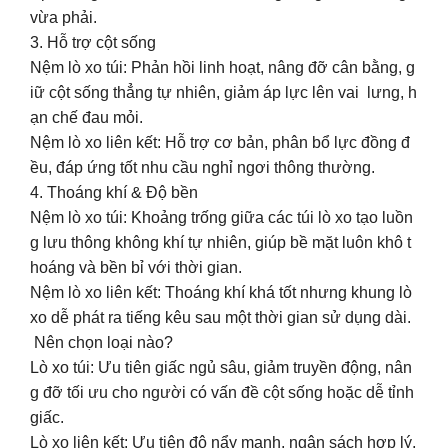
vừa phải.
3. Hỗ trợ cột sống
Nệm lò xo túi: Phản hồi linh hoạt, nâng đỡ cân bằng, g
iữ cột sống thẳng tự nhiên, giảm áp lực lên vai lưng, h
ạn chế đau mỏi.
Nệm lò xo liên kết: Hỗ trợ cơ bản, phân bổ lực đồng đ
ều, đáp ứng tốt nhu cầu nghỉ ngơi thông thường.
4. Thoáng khí & Độ bền
Nệm lò xo túi: Khoảng trống giữa các túi lò xo tạo luồn
g lưu thông không khí tự nhiên, giúp bề mặt luôn khô t
hoáng và bền bỉ với thời gian.
Nệm lò xo liên kết: Thoáng khí khá tốt nhưng khung lò
xo dễ phát ra tiếng kêu sau một thời gian sử dụng dài.
Nên chọn loại nào?
Lò xo túi: Ưu tiên giấc ngủ sâu, giảm truyền động, nân
g đỡ tối ưu cho người có vấn đề cột sống hoặc dễ tỉnh
giấc.
Lò xo liên kết: Ưu tiên độ nẩy mạnh, ngân sách hợp lý,