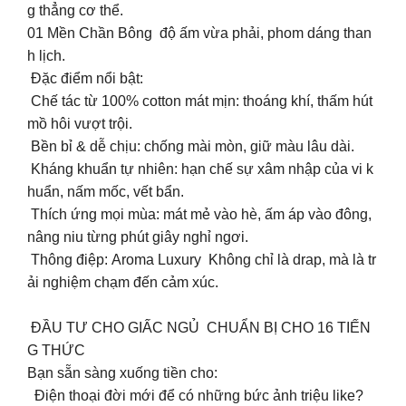
g thẳng cơ thể.
01 Mền Chần Bông độ ấm vừa phải, phom dáng than
h lịch.
Đặc điểm nổi bật:
Chế tác từ 100% cotton mát mịn: thoáng khí, thấm hút
mồ hôi vượt trội.
Bền bỉ & dễ chịu: chống mài mòn, giữ màu lâu dài.
Kháng khuẩn tự nhiên: hạn chế sự xâm nhập của vi k
huẩn, nấm mốc, vết bẩn.
Thích ứng mọi mùa: mát mẻ vào hè, ấm áp vào đông,
nâng niu từng phút giây nghỉ ngơi.
Thông điệp: Aroma Luxury Không chỉ là drap, mà là tr
ải nghiệm chạm đến cảm xúc.
ĐẦU TƯ CHO GIẤC NGỦ CHUẨN BỊ CHO 16 TIẾN
G THỨC ️️
Bạn sẵn sàng xuống tiền cho:
Điện thoại đời mới để có những bức ảnh triệu like?