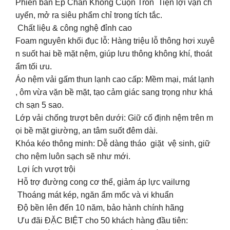
Phiên bản Ép Chân Không Cuộn Tròn Tiện lợi vận ch
uyển, mở ra siêu phẩm chỉ trong tích tắc.
Chất liệu & công nghệ đỉnh cao
Foam nguyên khối đục lỗ: Hàng triệu lỗ thông hơi xuyê
n suốt hai bề mặt nệm, giúp lưu thông không khí, thoát
ẩm tối ưu.
Áo nệm vải gấm thun lạnh cao cấp: Mềm mại, mát lạnh
, ôm vừa vặn bề mặt, tạo cảm giác sang trọng như khá
ch sạn 5 sao.
Lớp vải chống trượt bên dưới: Giữ cố định nệm trên m
ọi bề mặt giường, an tâm suốt đêm dài.
Khóa kéo thông minh: Dễ dàng tháo giặt vệ sinh, giữ
cho nệm luôn sạch sẽ như mới.
Lợi ích vượt trội
️ Hỗ trợ đường cong cơ thể, giảm áp lực vailưng
️ Thoáng mát kép, ngăn ẩm mốc và vi khuẩn
️ Độ bền lên đến 10 năm, bảo hành chính hãng
Ưu đãi ĐẶC BIỆT cho 50 khách hàng đầu tiên: