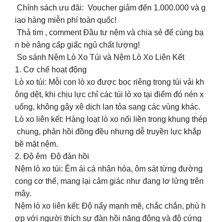
Chính sách ưu đãi: Voucher giảm đến 1.000.000 và g
iao hàng miễn phí toàn quốc!
️ Thả tim , comment Đầu tư nệm và chia sẻ để cùng bạ
n bè nâng cấp giấc ngủ chất lượng!
So sánh Nệm Lò Xo Túi và Nệm Lò Xo Liên Kết
1. Cơ chế hoạt động
Lò xo túi: Mỗi con lò xo được bọc riêng trong túi vải kh
ông dệt, khi chịu lực chỉ các túi lò xo tại điểm đó nén x
uống, không gây xê dịch lan tỏa sang các vùng khác.
Lò xo liên kết: Hàng loạt lò xo nối liền trong khung thép
chung, phản hồi đồng đều nhưng dễ truyền lực khắp
bề mặt nệm.
2. Độ êm Độ đàn hồi
Nệm lò xo túi: Êm ái cá nhân hóa, ôm sát từng đường
cong cơ thể, mang lại cảm giác như đang lơ lửng trên
mây.
Nệm lò xo liên kết: Độ nẩy mạnh mẽ, chắc chắn, phù h
ợp với người thích sự đàn hồi năng động và độ cứng