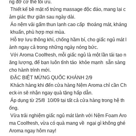
ng đỡ cơ thể tối ưu.
Thiết kế bề mặt rổ trứng massage độc đáo, mang lại c
ảm giác thư giãn sau ngày dài.
Áo nệm vải gấm thun lạnh cao cấp thoáng mát, kháng
khuẩn, phù hợp mọi mùa.
Hỗ trợ lưu thông khí, chống hầm bí, cho giấc ngủ mát l
ành ngay cả trong những ngày nóng bức.
Với Aroma Coolfresh, mỗi giấc ngủ là một lần tái tạo n
ăng lượng, để bạn luôn tỉnh táo khỏe mạnh sẵn sàng
cho hành trình mới.
ĐẶC BIỆT MỪNG QUỐC KHÁNH 2/9
Khách hàng khi đến cửa hàng Nệm Aroma chỉ cần Ch
eck-in sẽ nhận ngay quà tặng hấp dẫn.
Áp dụng từ 25/8 10/09 tại tất cả cửa hàng trong hệ th
ống.
Vừa trải nghiệm giấc ngủ mát lành với Nệm Foam Aro
ma Coolfresh, vừa có quà mang về ngại gì không ghé
Aroma ngay hôm nay!