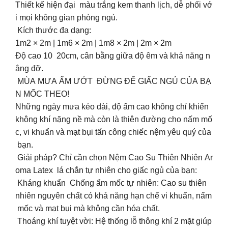
Thiết kế hiện đại màu trắng kem thanh lịch, dễ phối vớ
i mọi không gian phòng ngủ.
Kích thước đa dạng:
1m2 × 2m | 1m6 × 2m | 1m8 × 2m | 2m × 2m
Độ cao 10 20cm, cân bằng giữa độ êm và khả năng n
âng đỡ.
MÙA MƯA ẨM ƯỚT ĐỪNG ĐỂ GIẤC NGỦ CỦA BẠ
N MỐC THEO!
Những ngày mưa kéo dài, độ ẩm cao không chỉ khiến
không khí nặng nề mà còn là thiên đường cho nấm mố
c, vi khuẩn và mạt bụi tấn công chiếc nệm yêu quý của
bạn.
Giải pháp? Chỉ cần chọn Nệm Cao Su Thiên Nhiên Ar
oma Latex lá chắn tự nhiên cho giấc ngủ của bạn:
Kháng khuẩn Chống ẩm mốc tự nhiên: Cao su thiên
nhiên nguyên chất có khả năng hạn chế vi khuẩn, nấm
mốc và mạt bụi mà không cần hóa chất.
Thoáng khí tuyệt vời: Hệ thống lỗ thông khí 2 mặt giúp