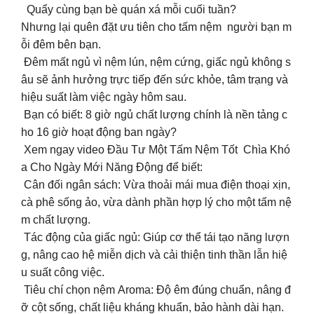
Quẩy cùng bạn bè quán xá mỗi cuối tuần?
Nhưng lại quên đặt ưu tiên cho tấm nệm người bạn m
ỗi đêm bên bạn.
Đêm mất ngủ vì nệm lún, nệm cứng, giấc ngủ không s
âu sẽ ảnh hưởng trực tiếp đến sức khỏe, tâm trạng và
hiệu suất làm việc ngày hôm sau.
Bạn có biết: 8 giờ ngủ chất lượng chính là nền tảng c
ho 16 giờ hoạt động ban ngày?
Xem ngay video Đầu Tư Một Tấm Nệm Tốt Chìa Khó
a Cho Ngày Mới Năng Động để biết:
️ Cân đối ngân sách: Vừa thoải mái mua điện thoại xịn,
cà phê sống ảo, vừa dành phần hợp lý cho một tấm nệ
m chất lượng.
️ Tác động của giấc ngủ: Giúp cơ thể tái tạo năng lượn
g, nâng cao hệ miễn dịch và cải thiện tinh thần lẫn hiệ
u suất công việc.
Tiêu chí chọn nệm Aroma: Độ êm đúng chuẩn, nâng đ
ỡ cột sống, chất liệu kháng khuẩn, bảo hành dài hạn.