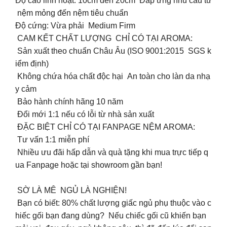
Độ cao linh hoạt: 10cm đến 20cm Đáp ứng nhu cầu từ
nệm mỏng đến nệm tiêu chuẩn
Độ cứng: Vừa phải Medium Firm
CAM KẾT CHẤT LƯỢNG CHỈ CÓ TẠI AROMA:
Sản xuất theo chuẩn Châu Âu (ISO 9001:2015 SGS k
iểm định)
Không chứa hóa chất độc hại An toàn cho làn da nhạ
y cảm
Bảo hành chính hãng 10 năm
Đổi mới 1:1 nếu có lỗi từ nhà sản xuất
ĐẶC BIỆT CHỈ CÓ TẠI FANPAGE NỆM AROMA:
Tư vấn 1:1 miễn phí
Nhiều ưu đãi hấp dẫn và quà tặng khi mua trực tiếp q
ua Fanpage hoặc tại showroom gần bạn!
SỜ LÀ MÊ NGỦ LÀ NGHIỆN!
Bạn có biết: 80% chất lượng giấc ngủ phụ thuộc vào c
hiếc gối bạn đang dùng? Nếu chiếc gối cũ khiến bạn