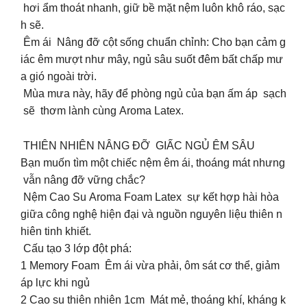
hơi ẩm thoát nhanh, giữ bề mặt nệm luôn khô ráo, sạc
h sẽ.
Êm ái Nâng đỡ cột sống chuẩn chỉnh: Cho bạn cảm g
iác êm mượt như mây, ngủ sâu suốt đêm bất chấp mư
a gió ngoài trời.
Mùa mưa này, hãy để phòng ngủ của bạn ấm áp sạch
sẽ thơm lành cùng Aroma Latex.
THIÊN NHIÊN NÂNG ĐỠ GIẤC NGỦ ÊM SÂU
Bạn muốn tìm một chiếc nệm êm ái, thoáng mát nhưng
vẫn nâng đỡ vững chắc?
Nệm Cao Su Aroma Foam Latex sự kết hợp hài hòa
giữa công nghệ hiện đại và nguồn nguyên liệu thiên n
hiên tinh khiết.
Cấu tạo 3 lớp đột phá:
1️ Memory Foam Êm ái vừa phải, ôm sát cơ thể, giảm
áp lực khi ngủ
2️ Cao su thiên nhiên 1cm Mát mẻ, thoáng khí, kháng k