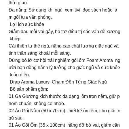
thời gian.
Đa năng: Sử dụng khi ngủ, xem tivi, đọc sách hoặc là
m gối tựa văn phòng.
Lợi ích sức khỏe
Giảm đau mỏi vai gáy, hỗ trợ điều trị các vấn đề xương
khớp.
Cải thiện tư thế ngủ, nâng cao chất lượng giấc ngủ và
tinh thần sảng khoái mỗi sáng.
Đừng bỏ lỡ cơ hội trải nghiệm gối ôm Foam Aroma ng
ười bạn đồng hành lý tưởng cho giấc ngủ và sức khỏe
toàn diện.
Drap Aroma Luxury Chạm Đến Từng Giấc Ngủ
️ Bộ sản phẩm gồm:
01 Ga Giường kích thước đa dạng ôm trọn nệm, giữ p
hom chuẩn, không co nhão.
02 Áo Gối Nằm (50 x 70cm) thiết kế ôm êm, cho giấc n
gủ sâu.
01 Áo Gối Ôm (35 x 100cm) nâng đỡ bờ vai, giảm căn