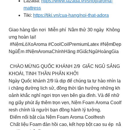
Lazada:
https://www.lazada.vn/shop/aroma-
mattress
Tiki:
https://tiki.vn/cua-hang/noi-that-adora
Giao hàng tận nơi Miễn phí Nằm thử 30 ngày Không
ưng hoàn lại!
#NệmLòXoAroma #CoolCoilPremiumLatex #NệmĐẹp
NgủÊm #NệmAromaChínhHãng #GiấcNgủHoàngGia
CHÀO MỪNG QUỐC KHÁNH 2/9 GIẤC NGỦ SẢNG
KHOÁI, TINH THẦN PHẤN KHỞI
Ngày Quốc khánh 2/9 là dịp để chúng ta tự hào nhìn lạ
i chặng đường lịch sử, đồng thời tận hưởng những kh
oảnh khắc nghỉ ngơi trọn vẹn bên gia đình. Và để nhữ
ng giây phút ấy thêm trọn vẹn, Nệm Foam Aroma Coolf
resh chính là người bạn đồng hành lý tưởng.
Điểm nổi bật của Nệm Foam Aroma Coolfresh
Chất liệu Foam đàn hồi cao, kết hợp bột cao su ép nâ