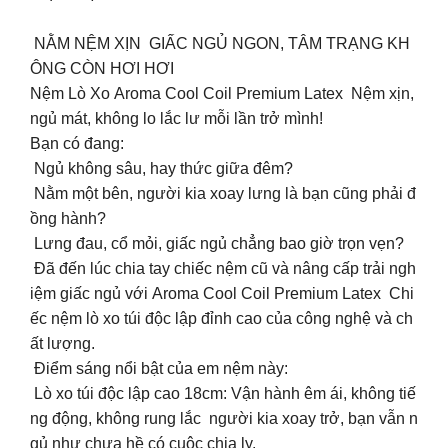
️ NẰM NỆM XỊN GIẤC NGỦ NGON, TÂM TRẠNG KH
ÔNG CÒN HƠI HƠI
Nệm Lò Xo Aroma Cool Coil Premium Latex Nệm xịn,
ngủ mát, không lo lắc lư mỗi lần trở mình!
Bạn có đang:
Ngủ không sâu, hay thức giữa đêm?
Nằm một bên, người kia xoay lưng là bạn cũng phải đ
ồng hành?
Lưng đau, cổ mỏi, giấc ngủ chẳng bao giờ trọn vẹn?
Đã đến lúc chia tay chiếc nệm cũ và nâng cấp trải ngh
iệm giấc ngủ với Aroma Cool Coil Premium Latex Chi
ếc nệm lò xo túi độc lập đỉnh cao của công nghệ và ch
ất lượng.
Điểm sáng nổi bật của em nệm này:
Lò xo túi độc lập cao 18cm: Vận hành êm ái, không tiế
ng động, không rung lắc người kia xoay trở, bạn vẫn n
gủ như chưa hề có cuộc chia ly.