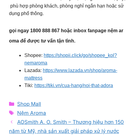
phù hợp phòng khách, phòng nghỉ ngắn hạn hoặc sử
dụng phổ thông.
gọi ngay 1800 888 867 hoặc inbox fanpage nệm ar
oma để được tư vấn tận tình.
Shopee:
https://shopii.click/go/shopee_kol?
nemaroma
Lazada:
https://www.lazada.vn/shop/aroma-
mattress
Tiki:
https://tiki.vn/cua-hang/noi-that-adora
Categories
Shop Mall
Tags
Nệm Aroma
AOSmith A. O. Smith – Thương hiệu hơn 150
năm từ Mỹ, nhà sản xuất giải pháp xử lý nước