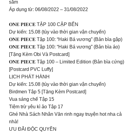
sắm
Áp dụng từ: 06/08/2022 – 31/08/2022
𝐎𝐍𝐄 𝐏𝐈𝐄𝐂𝐄 TẬP 100 CẬP BẾN
Dự kiến: 15.08 (tùy vào thời gian vận chuyển)
𝐎𝐍𝐄 𝐏𝐈𝐄𝐂𝐄 Tập 100: “Haki Bá vương” (Bản bìa gập)
𝐎𝐍𝐄 𝐏𝐈𝐄𝐂𝐄 Tập 100: “Haki Bá vương” (Bản bìa áo)
[Tặng Kèm Obi Và Postcard]
𝐎𝐍𝐄 𝐏𝐈𝐄𝐂𝐄 Tập 100 – Limited Edition (Bản bìa cứng)
[Postcard PVC Luffy]
LỊCH PHÁT HÀNH
Dự kiến: 15.08 (tùy vào thời gian vận chuyển)
Birdmen Tập 5 [Tặng Kèm Postcard]
Vua sáng chế Tập 15
Tiệm trừ yêu kì ảo Tập 17
Ghé Nhà Sách Nhân Văn rinh ngay truyện hot nha cả
nhà!
ƯU ĐÃI ĐỘC QUYỀN