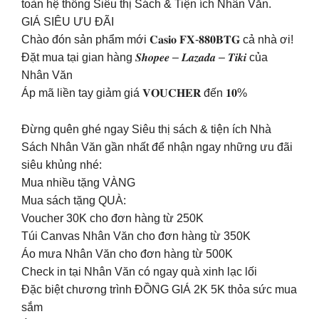
toàn hệ thống Siêu thị Sách & Tiện ích Nhân Văn.
GIÁ SIÊU ƯU ĐÃI
Chào đón sản phẩm mới 𝐂𝐚𝐬𝐢𝐨 𝐅𝐗-𝟖𝟖𝟎𝐁𝐓𝐆 cả nhà ơi!
Đặt mua tại gian hàng 𝑺𝒉𝒐𝒑𝒆𝒆 – 𝑳𝒂𝒛𝒂𝒅𝒂 – 𝑻𝒊𝒌𝒊 của
Nhân Văn
Áp mã liền tay giảm giá 𝐕𝐎𝐔𝐂𝐇𝐄𝐑 đến 𝟏𝟎%
Đừng quên ghé ngay Siêu thị sách & tiện ích Nhà
Sách Nhân Văn gần nhất để nhận ngay những ưu đãi
siêu khủng nhé:
Mua nhiều tặng VÀNG
Mua sách tặng QUÀ:
Voucher 30K cho đơn hàng từ 250K
Túi Canvas Nhân Văn cho đơn hàng từ 350K
Áo mưa Nhân Văn cho đơn hàng từ 500K
Check in tại Nhân Văn có ngay quà xinh lạc lối
Đặc biệt chương trình ĐỒNG GIÁ 2K 5K thỏa sức mua
sắm