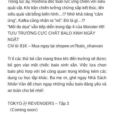
Trong lúc ấy, Hoshina dốc toàn lực ứng chiến với siêu
quái vật. Khi trận chiến tưởng chừng sắp kết thúc, tên
siêu quái vật bỗng biến hình…!? Nhờ khả năng “cảm
ứng”, Kafka cũng nhận ra “nó”. Đó là gì…!?
“Mối đe dọa” vẫn tiếp diễn trong tập 4 của Monster #8!
TỰU TRƯỜNG CỰC CHẤT BALO XINH NGÂY
NGẤT
Chỉ từ 81K – Mua ngay tại shopee.vn?balo_nhanvan
Ti tỉ các thứ bé cần mang theo khi đến trường sẽ được
bỏ gọn vào một chiếc balo xinh xắn. Việc lựa chọn
balo phù hợp với bé cũng quan trọng không kém các
dụng cụ học tập khác. Ba mẹ ơi, ghé ngay Nhà Sách
Nhân Văn để chọn ngay những mẫu balo đáng yêu và
an toàn cho bé nhé!
TOKYO 卍 REVENGERS – Tập 3
《Coming soon》