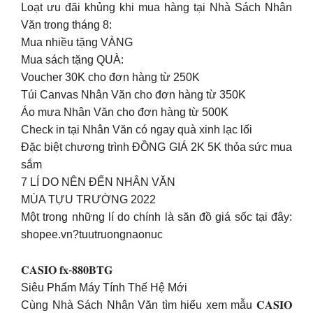
Loạt ưu đãi khủng khi mua hàng tại Nhà Sách Nhân
Văn trong tháng 8:
Mua nhiều tặng VÀNG
Mua sách tặng QUÀ:
Voucher 30K cho đơn hàng từ 250K
Túi Canvas Nhân Văn cho đơn hàng từ 350K
Áo mưa Nhân Văn cho đơn hàng từ 500K
Check in tại Nhân Văn có ngay quà xinh lạc lối
Đặc biệt chương trình ĐỒNG GIÁ 2K 5K thỏa sức mua
sắm
7 LÍ DO NÊN ĐẾN NHÂN VĂN
MÙA TỰU TRƯỜNG 2022
Một trong những lí do chính là săn đồ giá sốc tại đây:
shopee.vn?tuutruongnaonuc
𝐂𝐀𝐒𝐈𝐎 𝐟𝐱-𝟖𝟖𝟎𝐁𝐓𝐆
Siêu Phẩm Máy Tính Thế Hệ Mới
Cùng Nhà Sách Nhân Văn tìm hiểu xem mẫu 𝐂𝐀𝐒𝐈𝐎