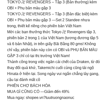
TOKYO 卍 REVENGERS – Tập 3 (Bản thường) kèm
OBI + Phụ bản màu gập 3
TOKYO 卍 REVENGERS – Tập 3 (Bản đặc biệt) kèm
OBI + Phụ bản màu gập 3 —Set 2 Standee nhựa
trong, thiết kế riêng cho phiên bản Việt Nam
Mời các bạn thưởng thức Tokyo 卍 Revengers tập 3,
phiên bản 2 trong 1 của Việt Nam (tương đương tập 5
và 6 bản Nhật), in trên giấy Bãi Bằng 80 gms! Không
chỉ vậy, phiên bản này còn có OBI và PHỤ BẢN MÀU
GẬP 3 chỉ có tại thị trường Việt Nam!
Thành công trong việc ngăn cái chết của Draken, từ đó
thay đổi quá khứ, Takemichi cuối cùng cũng tái ngộ
Hinata ở hiện tại. Song ngày vui ngắn chẳng tày gang,
cậu lại đánh mất cô
PHIÊN CHỢ BÁCH HÓA
MUA GÌ CŨNG CÓ —Giảm đến 49%
Mua ngay: shopee.vn?tuutruongnaonuc