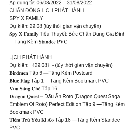
Áp dụng từ: 06/08/2022 – 31/08/2022
CHẤN ĐỘNG LỊCH PHÁT HÀNH
SPY X FAMILY
Dự kiến: 29.08 (tùy thời gian vận chuyển)
𝐒𝐩𝐲 𝐗 𝐅𝐚𝐦𝐢𝐥𝐲 Tiểu Thuyết: Bức Chân Dung Gia Đình
—Tặng Kèm 𝐒𝐭𝐚𝐧𝐝𝐞𝐞 𝐏𝐕𝐂
LỊCH PHÁT HÀNH
Dự kiến: 《29.08》- (tùy thời gian vận chuyển)
𝐁𝐢𝐫𝐝𝐦𝐞𝐧 Tập 6 —Tặng Kèm Postcard
𝐁𝐥𝐮𝐞 𝐅𝐥𝐚𝐠 Tập 1 —Tặng Kèm Bookmark PVC
𝐕𝐮𝐚 𝐒𝐚́𝐧𝐠 𝐂𝐡𝐞̂́ Tập 16
𝐃𝐫𝐚𝐠𝐨𝐧 𝐐𝐮𝐞𝐬𝐭 – Dấu Ấn Roto (Dragon Quest Saga
Emblem Of Roto) Perfect Edition Tập 9 —Tặng Kèm
Bookmark PVC
𝐓𝐢𝐞̣̂𝐦 𝐓𝐫𝐮̛̀ 𝐘𝐞̂𝐮 𝐊𝐢̀ 𝐀̉𝐨 Tập 18 —Tặng Kèm Standee
PVC