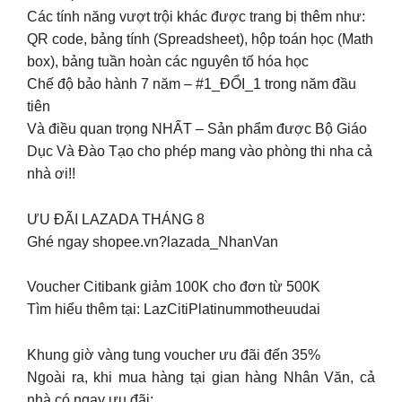
Các tính năng vượt trội khác được trang bị thêm như:
QR code, bảng tính (Spreadsheet), hộp toán học (Math
box), bảng tuần hoàn các nguyên tố hóa học
Chế độ bảo hành 7 năm – #1_ĐỔI_1 trong năm đầu
tiên
Và điều quan trọng NHẤT – Sản phẩm được Bộ Giáo
Dục Và Đào Tạo cho phép mang vào phòng thi nha cả
nhà ơi!!
ƯU ĐÃI LAZADA THÁNG 8
Ghé ngay shopee.vn?lazada_NhanVan
Voucher Citibank giảm 100K cho đơn từ 500K
Tìm hiểu thêm tại: LazCitiPlatinummotheuudai
Khung giờ vàng tung voucher ưu đãi đến 35%
Ngoài ra, khi mua hàng tại gian hàng Nhân Văn, cả
nhà có ngay ưu đãi: