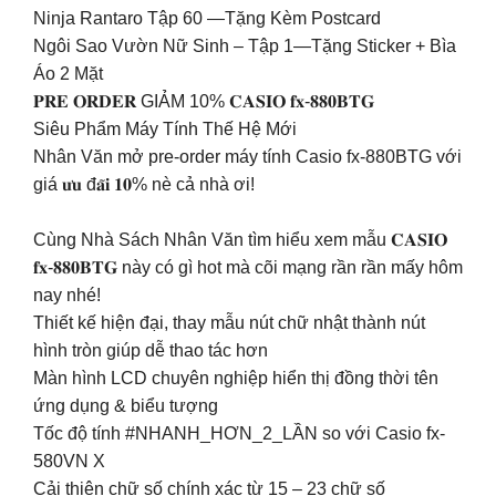
Ninja Rantaro Tập 60 —Tặng Kèm Postcard
Ngôi Sao Vườn Nữ Sinh – Tập 1—Tặng Sticker + Bìa
Áo 2 Mặt
𝐏𝐑𝐄 𝐎𝐑𝐃𝐄𝐑 GIẢM 10% 𝐂𝐀𝐒𝐈𝐎 𝐟𝐱-𝟖𝟖𝟎𝐁𝐓𝐆
Siêu Phẩm Máy Tính Thế Hệ Mới
Nhân Văn mở pre-order máy tính Casio fx-880BTG với
giá 𝐮̛𝐮 đ𝐚̃𝐢 𝟏𝟎% nè cả nhà ơi!
Cùng Nhà Sách Nhân Văn tìm hiểu xem mẫu 𝐂𝐀𝐒𝐈𝐎
𝐟𝐱-𝟖𝟖𝟎𝐁𝐓𝐆 này có gì hot mà cõi mạng rần rần mấy hôm
nay nhé!
Thiết kế hiện đại, thay mẫu nút chữ nhật thành nút
hình tròn giúp dễ thao tác hơn
Màn hình LCD chuyên nghiệp hiển thị đồng thời tên
ứng dụng & biểu tượng
Tốc độ tính #NHANH_HƠN_2_LẦN so với Casio fx-
580VN X
Cải thiện chữ số chính xác từ 15 – 23 chữ số