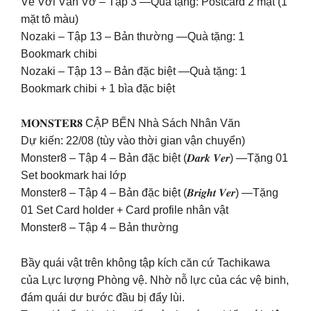
Vẽ Vời Vẫn Vơ – Tập 3 —Quà tặng: Postcard 2 mặt (1
mặt tô màu)
Nozaki – Tập 13 – Bản thường —Quà tặng: 1
Bookmark chibi
Nozaki – Tập 13 – Bản đặc biệt —Quà tặng: 1
Bookmark chibi + 1 bìa đặc biệt
𝐌𝐎𝐍𝐒𝐓𝐄𝐑𝟖 CẬP BẾN Nhà Sách Nhân Văn
Dự kiến: 22/08 (tùy vào thời gian vận chuyển)
Monster8 – Tập 4 – Bản đặc biệt (𝑫𝒂𝒓𝒌 𝑽𝒆𝒓) —Tặng 01
Set bookmark hai lớp
Monster8 – Tập 4 – Bản đặc biệt (𝑩𝒓𝒊𝒈𝒉𝒕 𝑽𝒆𝒓) —Tặng
01 Set Card holder + Card profile nhân vật
Monster8 – Tập 4 – Bản thường
Bầy quái vật trên không tập kích căn cứ Tachikawa
của Lực lượng Phòng vệ. Nhờ nỗ lực của các vệ binh,
đám quái dư bước đầu bị đẩy lùi.