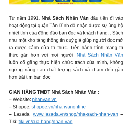
Từ năm 1991,
Nhà Sách Nhân Văn
đầu tiên đi vào
hoạt động tại quận Tân Bình đã nhận được sự ủng hộ
nhiệt tình của đông đảo bạn đọc và khách hàng. . Sách
như một kho tàng thông tin quý giá giúp người đọc mở
ra được cánh cửa tri thức. Trên hành trình mang tri
thức gần hơn với mọi người,
Nhà Sách Nhân Văn
luôn cố gắng thực hiện chức trách của mình, không
ngừng nâng cao chất lượng sách và chạm đến gần
hơn trái tim bạn đọc.
GIAN HÀNG TMĐT Nhà Sách Nhân Văn :
– Website:
nhanvan.vn
– Shopee:
shopee.vn/nhanvanonline
– Lazada:
www.lazada.vn/shop/nha-sach-nhan-van
–
Tiki:
tiki.vn/cua-hang/nhan-van