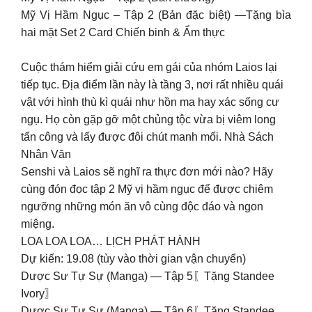
Mỹ Vị Hầm Ngục – Tập 2 (Bản đặc biệt) —Tặng bìa
hai mặt Set 2 Card Chiến binh & Ẩm thực
Cuộc thám hiểm giải cứu em gái của nhóm Laios lại
tiếp tục. Địa điểm lần này là tầng 3, nơi rất nhiều quái
vật với hình thù kì quái như hồn ma hay xác sống cư
ngụ. Họ còn gặp gỡ một chủng tộc vừa bị viêm long
tấn công và lấy được đôi chút manh mối. Nhà Sách
Nhân Văn
Senshi và Laios sẽ nghĩ ra thực đơn mới nào? Hãy
cùng đón đọc tập 2 Mỹ vị hầm ngục để được chiêm
ngưỡng những món ăn vô cùng độc đáo và ngon
miệng.
LOA LOA LOA… LỊCH PHÁT HÀNH
Dự kiến: 19.08 (tùy vào thời gian vận chuyển)
Dược Sư Tự Sự (Manga) — Tập 5〖Tặng Standee
Ivory〗
Dược Sư Tự Sự (Manga) — Tập 6〖Tặng Standee