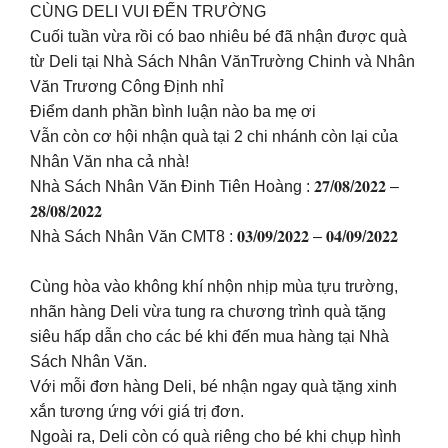
CÙNG DELI VUI ĐẾN TRƯỜNG
Cuối tuần vừa rồi có bao nhiêu bé đã nhận được quà
từ Deli tại Nhà Sách Nhân VănTrường Chinh và Nhân
Văn Trương Công Định nhỉ
Điểm danh phần bình luận nào ba mẹ ơi
Vẫn còn cơ hội nhận quà tại 2 chi nhánh còn lại của
Nhân Văn nha cả nhà!
Nhà Sách Nhân Văn Đinh Tiên Hoàng : 𝟐𝟕/𝟎𝟖/𝟐𝟎𝟐𝟐 –
𝟐𝟖/𝟎𝟖/𝟐𝟎𝟐𝟐
Nhà Sách Nhân Văn CMT8 : 𝟎𝟑/𝟎𝟗/𝟐𝟎𝟐𝟐 – 𝟎𝟒/𝟎𝟗/𝟐𝟎𝟐𝟐
Cùng hòa vào không khí nhộn nhịp mùa tựu trường,
nhãn hàng Deli vừa tung ra chương trình quà tặng
siêu hấp dẫn cho các bé khi đến mua hàng tại Nhà
Sách Nhân Văn.
Với mỗi đơn hàng Deli, bé nhận ngay quà tặng xinh
xắn tương ứng với giá trị đơn.
Ngoài ra, Deli còn có quà riêng cho bé khi chụp hình