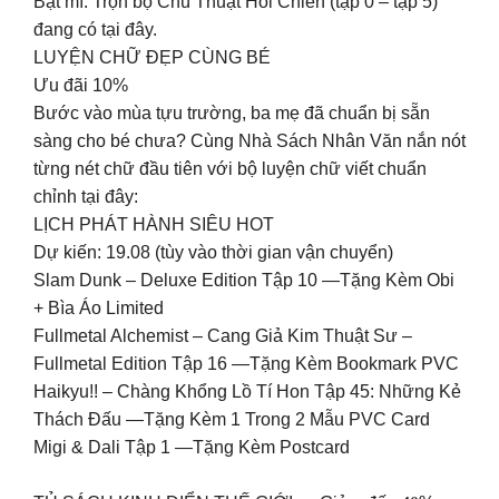
Bật mí: Trọn bộ Chú Thuật Hồi Chiến (tập 0 – tập 5)
đang có tại đây.
LUYỆN CHỮ ĐẸP CÙNG BÉ
Ưu đãi 10%
Bước vào mùa tựu trường, ba mẹ đã chuẩn bị sẵn
sàng cho bé chưa? Cùng Nhà Sách Nhân Văn nắn nót
từng nét chữ đầu tiên với bộ luyện chữ viết chuẩn
chỉnh tại đây:
LỊCH PHÁT HÀNH SIÊU HOT
Dự kiến: 19.08 (tùy vào thời gian vận chuyển)
Slam Dunk – Deluxe Edition Tập 10 —Tặng Kèm Obi
+ Bìa Áo Limited
Fullmetal Alchemist – Cang Giả Kim Thuật Sư –
Fullmetal Edition Tập 16 —Tặng Kèm Bookmark PVC
Haikyu!! – Chàng Khổng Lồ Tí Hon Tập 45: Những Kẻ
Thách Đấu —Tặng Kèm 1 Trong 2 Mẫu PVC Card
Migi & Dali Tập 1 —Tặng Kèm Postcard