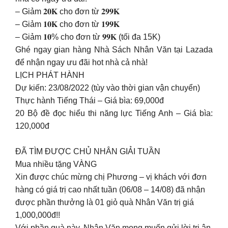
– Giảm 𝟐𝟎𝐊 cho đơn từ 𝟐𝟗𝟗𝐊
– Giảm 𝟏𝟎𝐊 cho đơn từ 𝟏𝟗𝟗𝐊
– Giảm 𝟏𝟎% cho đơn từ 𝟗𝟗𝐊 (tối đa 15K)
Ghé ngay gian hàng Nhà Sách Nhân Văn tại Lazada
để nhận ngay ưu đãi hot nhà cả nhà!
LỊCH PHÁT HÀNH
Dự kiến: 23/08/2022 (tùy vào thời gian vận chuyển)
Thực hành Tiếng Thái – Giá bìa: 69,000đ
20 Bộ đề đọc hiểu thi năng lực Tiếng Anh – Giá bìa:
120,000đ
ĐÃ TÌM ĐƯỢC CHỦ NHÂN GIẢI TUẦN
Mua nhiều tặng VÀNG
Xin được chúc mừng chị Phương – vị khách với đơn
hàng có giá trị cao nhất tuần (06/08 – 14/08) đã nhận
được phần thưởng là 01 giỏ quà Nhân Văn trị giá
1,000,000đ!!
Với phần quà này, Nhân Văn mong muốn gửi lời tri ân