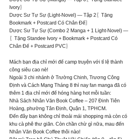
Ivory〗
Dược Sư Tự Sự (Light-Novel) — Tập 2〖Tặng
Bookmark + Postcard Có Chân Đế〗
Dược Sư Tự Sự (Combo 2 Manga + 1 Light-Novel) —
〖Tặng Standee Ivory + Bookmark + Postcard Có
Chân Đế + Postcard PVC〗
Mách bạn địa chỉ mới để camp truyện với tỉ lệ thành
công siêu cao nè!
Ngoài 3 chi nhánh ở Trường Chinh, Trương Công
Định và Cách Mạng Tháng 8 thì nay fan manga đã có
thêm 1 địa chỉ mới để hóng hàng hot mỗi tuần:
Nhà Sách Nhân Văn Book Coffee – 207 Đinh Tiên
Hoàng, phường Tân Định, Quận 1, TPHCM.
Đến đây bạn không chỉ thoải mái shopping mà còn có
khu cà phê thư giãn. Còn chần chừ gì nữa, mau đến
Nhân Văn Book Coffee thôi nào!