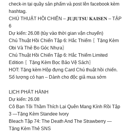
check-in tại quầy sản phẩm và post lên facebook kèm
hashtag.
CHÚ THUẬT HỒI CHIẾN – 𝐉𝐔𝐉𝐔𝐓𝐒𝐔 𝐊𝐀𝐈𝐒𝐄𝐍 – TẬP
6
Dự kiến: 26.08 (tùy vào thời gian vận chuyển)
Chú Thuật Hồi Chiến Tập 6: Hắc Thiểm 〖Tặng Kèm
Obi Và Thẻ Bo Góc Nhựa〗
Chú Thuật Hồi Chiến Tập 6: Hắc Thiểm Limited
Edition 〖Tặng Kèm Bọc Bảo Vệ Sách〗
HOT: Tặng kèm Hộp đựng Card Chú thuật hồi chiến.
Số lượng có hạn – Dành cho độc giả mua sớm
LỊCH PHÁT HÀNH
Dự kiến: 26.08
Cô Bạn Tôi Thầm Thích Lại Quên Mang Kính Rồi Tập
3 —Tặng Kèm Standee Ivory
Bleach Tập 74: The Death And The Strawberry —
Tặng Kèm Thẻ SNS