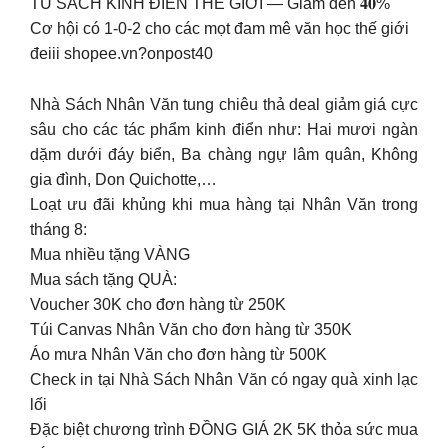
TỦ SÁCH KINH ĐIỂN THẾ GIỚI — Giảm đến 𝟒𝟎%
Cơ hội có 1-0-2 cho các mọt đam mê văn học thế giới
đeiii shopee.vn?onpost40
Nhà Sách Nhân Văn tung chiêu thả deal giảm giá cực
sâu cho các tác phẩm kinh điển như: Hai mươi ngàn
dặm dưới đáy biển, Ba chàng ngự lâm quân, Không
gia đình, Don Quichotte,…
Loạt ưu đãi khủng khi mua hàng tại Nhân Văn trong
tháng 8:
Mua nhiều tặng VÀNG
Mua sách tặng QUÀ:
Voucher 30K cho đơn hàng từ 250K
Túi Canvas Nhân Văn cho đơn hàng từ 350K
Áo mưa Nhân Văn cho đơn hàng từ 500K
Check in tại Nhà Sách Nhân Văn có ngay quà xinh lạc
lối
Đặc biệt chương trình ĐỒNG GIÁ 2K 5K thỏa sức mua