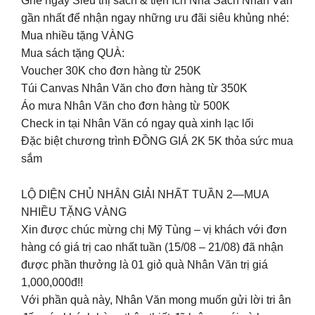
Ghé ngay Siêu thị sách & tiện ích Nhà Sách Nhân Văn
gần nhất để nhận ngay những ưu đãi siêu khủng nhé:
Mua nhiều tặng VÀNG
Mua sách tặng QUÀ:
Voucher 30K cho đơn hàng từ 250K
Túi Canvas Nhân Văn cho đơn hàng từ 350K
Áo mưa Nhân Văn cho đơn hàng từ 500K
Check in tại Nhân Văn có ngay quà xinh lạc lối
Đặc biệt chương trình ĐỒNG GIÁ 2K 5K thỏa sức mua
sắm
LỘ DIỆN CHỦ NHÂN GIẢI NHẤT TUẦN 2—MUA
NHIỀU TẶNG VÀNG
Xin được chúc mừng chị Mỹ Tùng – vị khách với đơn
hàng có giá trị cao nhất tuần (15/08 – 21/08) đã nhận
được phần thưởng là 01 giỏ quà Nhân Văn trị giá
1,000,000đ!!
Với phần quà này, Nhân Văn mong muốn gửi lời tri ân