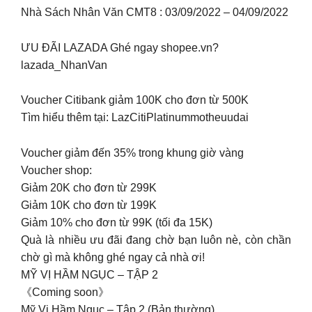
Nhà Sách Nhân Văn CMT8 : 03/09/2022 – 04/09/2022
ƯU ĐÃI LAZADA Ghé ngay shopee.vn?
lazada_NhanVan
Voucher Citibank giảm 100K cho đơn từ 500K
Tìm hiểu thêm tại: LazCitiPlatinummotheuudai
Voucher giảm đến 35% trong khung giờ vàng
Voucher shop:
Giảm 20K cho đơn từ 299K
Giảm 10K cho đơn từ 199K
Giảm 10% cho đơn từ 99K (tối đa 15K)
Quà là nhiều ưu đãi đang chờ bạn luôn nè, còn chần
chờ gì mà không ghé ngay cả nhà ơi!
MỸ VỊ HẦM NGỤC – TẬP 2
《Coming soon》
Mỹ Vị Hầm Ngục – Tập 2 (Bản thường)