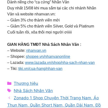
Dành riêng cho “cạ cứng” Nhân Văn
Duy nhất 15/08 khi mua sắm tại các chi nhánh Nhân
Văn và website nhanvan.vn:
– Giảm 3% cho thành viên mới
– Giảm 5% cho thành viên Silver, Gold và Platinum
Cuối tuần rồi, xõa thôi mọi người ơiiiii
GIAN HÀNG TMĐT Nhà Sách Nhân Văn :
– Website:
nhanvan.vn
– Shopee:
shopee.vn/nhanvanonline
– Lazada:
www.lazada.vn/shop/nha-sach-nhan-van
– Tiki:
tiki.vn/cua-hang/nhan-van
Categories
Thương hiệu
Tags
Nhà Sách Nhân Văn
Zonado 1 Shop Chuyên Thời Trang Nam, Áo
Thun Nam, Quần Short Nam, Quần Dài Nam, Đồ