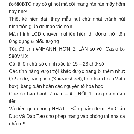
𝐟𝐱-𝟖𝟖𝟎𝐁𝐓𝐆 này có gì hot mà cõi mạng rần rần mấy hôm
nay nhé!
Thiết kế hiện đại, thay mẫu nút chữ nhật thành nút
hình tròn giúp dễ thao tác hơn
Màn hình LCD chuyên nghiệp hiển thị đồng thời tên
ứng dụng & biểu tượng
Tốc độ tính #NHANH_HƠN_2_LẦN so với Casio fx-
580VN X
Cải thiện chữ số chính xác từ 15 – 23 chữ số
Các tính năng vượt trội khác được trang bị thêm như:
QR code, bảng tính (Spreadsheet), hộp toán học (Math
box), bảng tuần hoàn các nguyên tố hóa học
Chế độ bảo hành 7 năm – #1_ĐỔI_1 trong năm đầu
tiên
Và điều quan trọng NHẤT – Sản phẩm được Bộ Giáo
Dục Và Đào Tạo cho phép mang vào phòng thi nha cả
nhà ơi!!