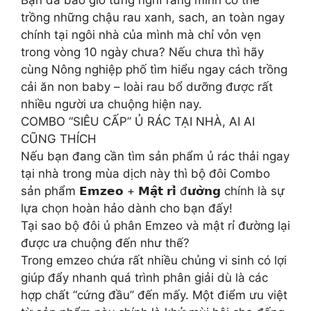
trồng những chậu rau xanh, sach, an toàn ngay
chính tại ngôi nhà của mình mà chỉ vỏn vẹn
trong vòng 10 ngày chưa? Nếu chưa thì hãy
cùng Nông nghiệp phố tìm hiểu ngay cách trồng
cải ăn non baby – loài rau bổ dưỡng được rất
nhiều người ưa chuộng hiện nay.
COMBO “SIÊU CẤP” Ủ RÁC TẠI NHÀ, AI AI
CŨNG THÍCH
Nếu bạn đang cần tìm sản phẩm ủ rác thải ngay
tại nhà trong mùa dịch này thì bộ đôi Combo
sản phẩm 𝗘𝗺𝘇𝗲𝗼 + 𝗠𝗮̣̂𝘁 𝗿𝗶̉ đ𝘂̛𝗼̛̀𝗻𝗴 chính là sự
lựa chọn hoàn hảo dành cho bạn đấy!
Tại sao bộ đôi ủ phân Emzeo và mật rỉ đường lại
được ưa chuộng đến như thế?
Trong emzeo chứa rất nhiều chủng vi sinh có lợi
giúp đẩy nhanh quá trình phân giải dù là các
hợp chất “cứng đầu” đến mấy. Một điểm ưu việt