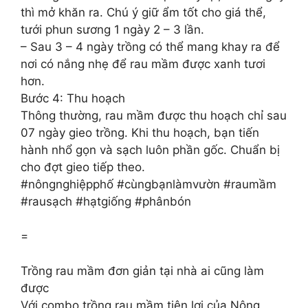
thì mở khăn ra. Chú ý giữ ẩm tốt cho giá thể,
tưới phun sương 1 ngày 2 – 3 lần.
– Sau 3 – 4 ngày trồng có thể mang khay ra để
nơi có nắng nhẹ để rau mầm được xanh tươi
hơn.
Bước 4: Thu hoạch
Thông thường, rau mầm được thu hoạch chỉ sau
07 ngày gieo trồng. Khi thu hoạch, bạn tiến
hành nhổ gọn và sạch luôn phần gốc. Chuẩn bị
cho đợt gieo tiếp theo.
#nôngnghiệpphố #cùngbạnlàmvườn #raumầm
#rausạch #hạtgiống #phânbón
=
Trồng rau mầm đơn giản tại nhà ai cũng làm
được
Với combo trồng rau mầm tiện lợi của Nông