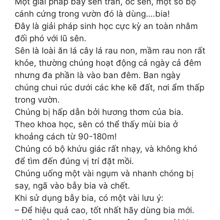
Một giải pháp bẫy sên trần, ốc sên, một số bọ
cánh cứng trong vườn đó là dùng….bia!
Đây là giải pháp sinh học cực kỳ an toàn nhằm
đối phó với lũ sên.
Sên là loài ăn lá cây lá rau non, mầm rau non rất
khỏe, thường chúng hoạt động cả ngày cả đêm
nhưng đa phần là vào ban đêm. Ban ngày
chúng chui rúc dưới các khe kẽ đất, nơi ẩm thấp
trong vườn.
Chúng bị hấp dẫn bởi hương thơm của bia.
Theo khoa học, sên có thể thấy mùi bia ở
khoảng cách từ 90-180m!
Chúng có bộ khứu giác rất nhạy, và không khó
để tìm đến đúng vị trí đặt mồi.
Chúng uống một vài ngụm và nhanh chóng bị
say, ngã vào bẫy bia và chết.
Khi sử dụng bẫy bia, có một vài lưu ý:
– Để hiệu quả cao, tốt nhất hãy dùng bia mới.