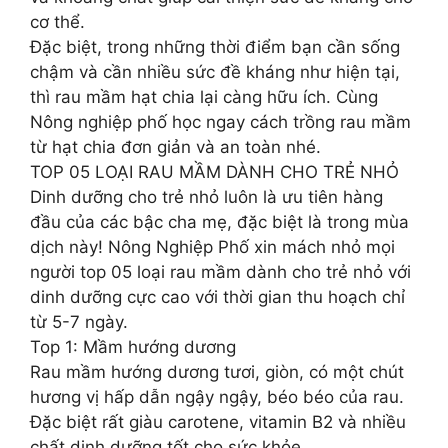
cơ thể.
Đặc biệt, trong những thời điểm bạn cần sống
chậm và cần nhiều sức đề kháng như hiện tại,
thì rau mầm hạt chia lại càng hữu ích. Cùng
Nông nghiệp phố học ngay cách trồng rau mầm
từ hạt chia đơn giản và an toàn nhé.
TOP 05 LOẠI RAU MẦM DÀNH CHO TRẺ NHỎ
Dinh dưỡng cho trẻ nhỏ luôn là ưu tiên hàng
đầu của các bậc cha mẹ, đặc biệt là trong mùa
dịch này! Nông Nghiệp Phố xin mách nhỏ mọi
người top 05 loại rau mầm dành cho trẻ nhỏ với
dinh dưỡng cực cao với thời gian thu hoạch chỉ
từ 5-7 ngày.
Top 1: Mầm hướng dương
Rau mầm hướng dương tươi, giòn, có một chút
hương vị hấp dẫn ngậy ngậy, béo béo của rau.
Đặc biệt rất giàu carotene, vitamin B2 và nhiều
chất dinh dưỡng tốt cho sức khỏe