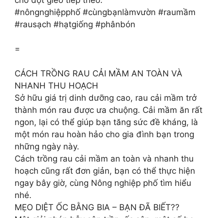
#nôngnghiệpphố #cùngbạnlàmvườn #raumầm
#rausạch #hạtgiống #phânbón
=
CÁCH TRỒNG RAU CẢI MẦM AN TOÀN VÀ
NHANH THU HOẠCH
Sở hữu giá trị dinh dưỡng cao, rau cải mầm trở
thành món rau được ưa chuộng. Cải mầm ăn rất
ngon, lại có thể giúp bạn tăng sức đề kháng, là
một món rau hoàn hảo cho gia đình bạn trong
những ngày này.
Cách trồng rau cải mầm an toàn và nhanh thu
hoạch cũng rất đơn giản, bạn có thể thực hiện
ngay bây giờ, cùng Nông nghiệp phố tìm hiểu
nhé.
MẸO DIỆT ỐC BẰNG BIA – BẠN ĐÃ BIẾT??