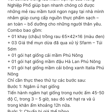
Nghiệp Phố giúp bạn nhanh chóng có được
những mẻ rau mầm tươi ngon ngay tại nhà mình
nhằm giúp cung cấp nguồn thực phẩm sạch –
an toàn – bổ dưỡng cho những người thân yêu.
Combo bao gồm:
+ 01 khay (chậu) trồng rau 65x42x16 (màu đen)
+ 03 Giá thể mụn dừa đã qua xử lý Sfarm – Túi
5dm
+ 01 gói hạt giống cải mầm Phú Nông
+ 01 gói hạt giống mầm đậu Hà Lan Phú Nông
+ 01 gói hạt giống mầm cải bông xanh Italia Phú
Nông
Chỉ cần thực theo thứ tự các bước sau:
Bước 1: Ngâm ủ hạt giống
Tiến hành ngâm hạt giống trong nước ấm 45-50
độ C, trong 3 – 5 giờ, sau đó vớt hạt ra và ủ
trong khăn ẩm khoảng 12h nữa.
Bước 2: Chuẩn bị giá thể trồng