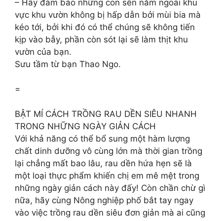
– Hãy đảm bảo những con sên nằm ngoài khu
vực khu vườn không bị hấp dẫn bởi mùi bia mà
kéo tới, bởi khi đó có thể chúng sẽ không tiến
kịp vào bẫy, phần còn sót lại sẽ làm thịt khu
vườn của bạn.
Sưu tầm từ bạn Thao Ngo.
=
BẬT MÍ CÁCH TRỒNG RAU DỀN SIÊU NHANH
TRONG NHỮNG NGÀY GIẢN CÁCH
Với khả năng có thể bổ sung một hàm lượng
chất dinh dưỡng vô cùng lớn mà thời gian trồng
lại chẳng mất bao lâu, rau dền hứa hẹn sẽ là
một loại thực phẩm khiến chị em mê mệt trong
những ngày giản cách này đấy! Còn chần chừ gì
nữa, hãy cùng Nông nghiệp phố bắt tay ngay
vào việc trồng rau dền siêu đơn giản mà ai cũng