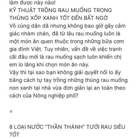
làm được này nào!
KỸ THUẬT TRỒNG RAU MUỐNG TRONG
THÙNG XỐP XANH TỐT ĐẾN BẤT NGỜ
Vô cùng dân dã nhưng không bao giờ gây cảm
giác nhàm chán, đã từ lâu rau muống luôn là
một món ăn quen thuộc trong những bữa cơm
gia đình Việt. Tuy nhiên, vấn đề về việc tranh
cãi đâu mới là rau muống sạch luôn khiến chị
em lo lắng khi chọn món ăn này.
Vậy thì tại sao bạn không giải quyết nổi lo ấy
bằng cách tự tay trồng những thùng rau muống
non xanh tại nhà vừa đơn giản lại an toàn theo
cách của Nông nghiệp phố?
=
8 LOẠI NƯỚC “THẦN THÁNH” TƯỚI RAU SIÊU
TỐT