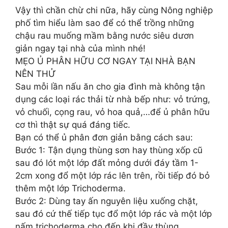
Vậy thì chần chừ chi nữa, hãy cùng Nông nghiệp
phố tìm hiểu làm sao để có thể trồng những
chậu rau muống mầm bằng nước siêu dươn
giản ngay tại nhà của mình nhé!
MẸO Ủ PHÂN HỮU CƠ NGAY TẠI NHÀ BẠN
NÊN THỬ
Sau mỗi lần nấu ăn cho gia đình mà không tận
dụng các loại rác thải từ nhà bếp như: vỏ trứng,
vỏ chuối, cọng rau, vỏ hoa quả,…để ủ phân hữu
cơ thì thật sự quá đáng tiếc.
Bạn có thể ủ phân đơn giản bằng cách sau:
Bước 1: Tận dụng thùng sơn hay thùng xốp cũ
sau đó lót một lớp đất mỏng dưới đáy tầm 1-
2cm xong đổ một lớp rác lên trên, rồi tiếp đó bỏ
thêm một lớp Trichoderma.
Bước 2: Dùng tay ấn nguyên liệu xuống chặt,
sau đó cứ thế tiếp tục đổ một lớp rác và một lớp
nấm trichoderma cho đến khi đầy thùng.