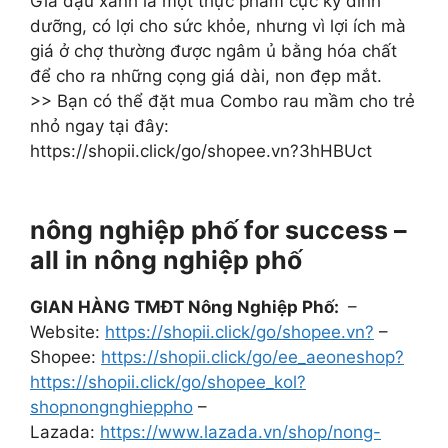
Giá đậu xanh là một thực phẩm cực kỳ dinh
dưỡng, có lợi cho sức khỏe, nhưng vì lợi ích mà
giá ở chợ thường được ngâm ủ bằng hóa chất
để cho ra những cọng giá dài, non đẹp mắt.
>> Bạn có thể đặt mua Combo rau mầm cho trẻ
nhỏ ngay tại đây:
https://shopii.click/go/shopee.vn?3hHBUct
nông nghiệp phố for success –
all in nông nghiệp phố
GIAN HÀNG TMĐT Nông Nghiệp Phố:
–
Website:
https://shopii.click/go/shopee.vn?
–
Shopee:
https://shopii.click/go/ee_aeoneshop?
https://shopii.click/go/shopee_kol?
shopnongnghieppho
–
Lazada:
https://www.lazada.vn/shop/nong-