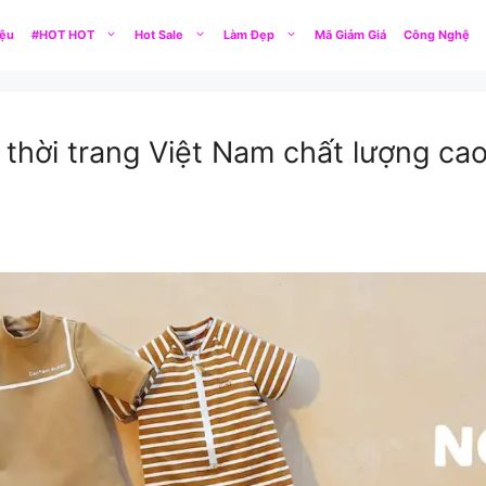
iệu
#HOT HOT
Hot Sale
Làm Đẹp
Mã Giảm Giá
Công Nghệ
hời trang Việt Nam chất lượng cao