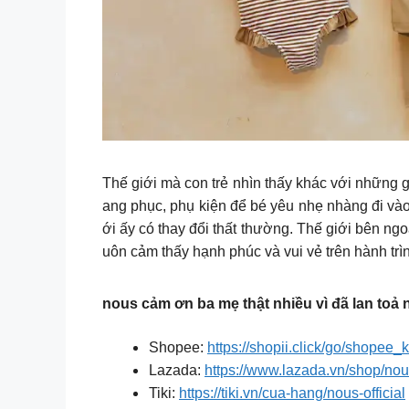
Thế giới mà con trẻ nhìn thấy khác với những 
ang phục, phụ kiện để bé yêu nhẹ nhàng đi vào 
ới ấy có thay đổi thất thường. Thế giới bên n
uôn cảm thấy hạnh phúc và vui vẻ trên hành trì
nous cảm ơn ba mẹ thật nhiều vì đã lan toả 
Shopee:
https://shopii.click/go/shopee_
Lazada:
https://www.lazada.vn/shop/no
Tiki:
https://tiki.vn/cua-hang/nous-official