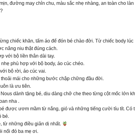
 mịn, đường may chỉn chu, màu sắc nhẹ nhàng, an toàn cho là
y?
ng chiếc khăn, tấm áo để đón bé chào đời. Từ chiếc body lúc 
c nâng niu thật đúng cách.
với bộ liền thân dài tay.
ng nhẹ phù hợp với bộ body, áo cúc chéo.
với bộ rời, áo cúc vai.
 đồ thoải mái cho những bước chập chững đầu đời.
uôn là ưu tiên.
 Nous dành tặng bé, dịu dàng chở che theo từng cột mốc lớn k
oan nha .
é được ươm mầm từ nắng, gió và những tiếng cười tíu tít. Có thể
ỏ bé.
từ những điều giản dị nhất.
 sôi nổi đó ba mẹ ơi.