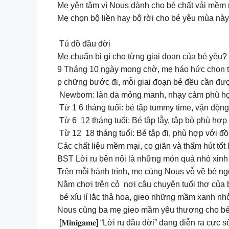
Mẹ yên tâm vì Nous dành cho bé chất vải mềm
Mẹ chọn bộ liền hay bộ rời cho bé yêu mùa nà
Tủ đồ đầu đời
Mẹ chuẩn bị gì cho từng giai đoạn của bé yêu?
9 Tháng 10 ngày mong chờ, mẹ háo hức chọn từ
p chững bước đi, mỗi giai đoạn bé đều cần đượ
️ Newborn: làn da mỏng manh, nhạy cảm phù hợp 
️ Từ 1 6 tháng tuổi: bé tập tummy time, vận độ
️ Từ 6 12 tháng tuổi: Bé tập lẫy, tập bò phù hợp 
️ Từ 12 18 tháng tuổi: Bé tập đi, phù hợp với
Các chất liệu mềm mại, co giãn và thấm hút tốt l
BST Lời ru bên nôi là những món quà nhỏ xinh
Trên mỗi hành trình, mẹ cùng Nous vỗ về bé ng
Nằm chơi trên cỏ nơi câu chuyện tuổi thơ của b
bé xíu lí lắc thả hoa, gieo những mầm xanh nh
Nous cùng ba mẹ gieo mầm yêu thương cho bé, 
[𝐌𝐢𝐧𝐢𝐠𝐚𝐦𝐞] “Lời ru đầu đời” đang diễn ra cực