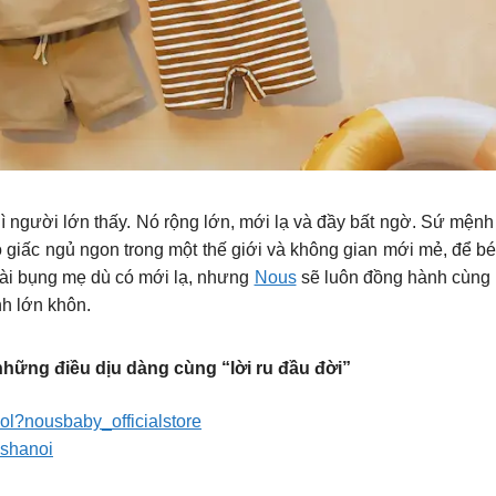
gì người lớn thấy. Nó rộng lớn, mới lạ và đầy bất ngờ. Sứ mện
giấc ngủ ngon trong một thế giới và không gian mới mẻ, để bé 
goài bụng mẹ dù có mới lạ, nhưng
Nous
sẽ luôn đồng hành cùng b
nh lớn khôn.
những điều dịu dàng cùng “lời ru đầu đời”
kol?nousbaby_officialstore
ushanoi