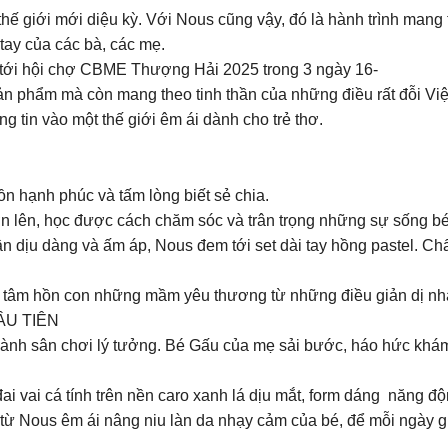
thế giới mới diệu kỳ. Với Nous cũng vậy, đó là hành trình man
 tay của các bà, các mẹ.
tới hội chợ CBME Thượng Hải 2025 trong 3 ngày 16-
ản phẩm mà còn mang theo tinh thần của những điều rất đỗi Vi
ng tin vào một thế giới êm ái dành cho trẻ thơ.
n hạnh phúc và tấm lòng biết sẻ chia.
n lên, học được cách chăm sóc và trân trọng những sự sống b
dịu dàng và ấm áp, Nous đem tới set dài tay hồng pastel. Chấ
o tâm hồn con những mầm yêu thương từ những điều giản dị 
ẦU TIÊN
hành sân chơi lý tưởng. Bé Gấu của mẹ sải bước, háo hức khá
ai vai cá tính trên nền caro xanh lá dịu mắt, form dáng năng đ
ẹ từ Nous êm ái nâng niu làn da nhạy cảm của bé, để mỗi ngày 