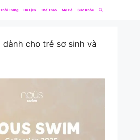
Thời Trang
Du Lịch
Thể Thao
Mẹ Bé
Sức Khỏe
 dành cho trẻ sơ sinh và