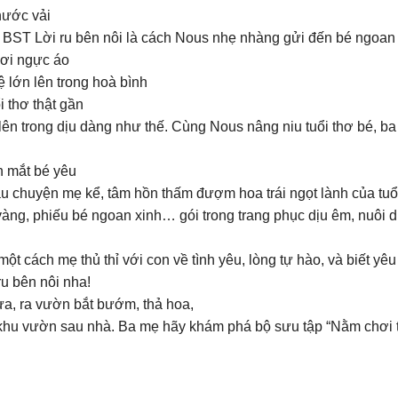
hước vải
ng BST Lời ru bên nôi là cách Nous nhẹ nhàng gửi đến bé ngoan
nơi ngực áo
lớn lên trong hoà bình
i thơ thật gần
lên trong dịu dàng như thế. Cùng Nous nâng niu tuổi thơ bé, b
nh mắt bé yêu
câu chuyện mẹ kể, tâm hồn thấm đượm hoa trái ngọt lành của tuổ
ng, phiếu bé ngoan xinh… gói trong trang phục dịu êm, nuôi d
ột cách mẹ thủ thỉ với con về tình yêu, lòng tự hào, và biết y
u bên nôi nha!
trưa, ra vườn bắt bướm, thả hoa,
i khu vườn sau nhà. Ba mẹ hãy khám phá bộ sưu tập “Nằm chơi