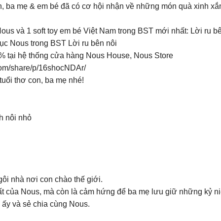
, ba mẹ & em bé đã có cơ hội nhận về những món quà xinh xắn
Nous và 1 soft toy em bé Việt Nam trong BST mới nhất: Lời ru b
hục Nous trong BST Lời ru bên nôi
 tại hệ thống cửa hàng Nous House, Nous Store
com/share/p/16shocNDAr/
tuổi thơ con, ba mẹ nhé!
h nôi nhỏ
gôi nhà nơi con chào thế giới.
ất của Nous, mà còn là cảm hứng để ba mẹ lưu giữ những kỷ niệ
 ấy và sẻ chia cùng Nous.