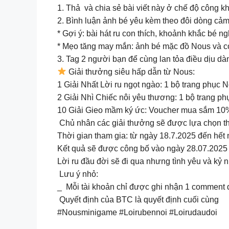
1. Thả ️ và chia sẻ bài viết này ở chế độ công k
2. Bình luận ảnh bé yêu kèm theo đôi dòng cảm
* Gợi ý: bài hát ru con thích, khoảnh khắc bé n
* Mẹo tăng may mắn: ảnh bé mặc đồ Nous và có
3. Tag 2 người bạn để cùng lan tỏa điều dịu dà
Giải thưởng siêu hấp dẫn từ Nous:
1 Giải Nhất Lời ru ngọt ngào: 1 bộ trang phục 
2 Giải Nhì Chiếc nôi yêu thương: 1 bộ trang ph
10 Giải Gieo mầm ký ức: Voucher mua sắm 10%
Chủ nhân các giải thưởng sẽ được lựa chọn t
️Thời gian tham gia: từ ngày 18.7.2025 đến hết
️Kết quả sẽ được công bố vào ngày 28.07.2025
Lời ru đầu đời sẽ đi qua nhưng tình yêu và kỷ 
Lưu ý nhỏ:
_ Mỗi tài khoản chỉ được ghi nhận 1 comment dự
Quyết định của BTC là quyết định cuối cùng
#Nousminigame #Loirubennoi #Loirudaudoi