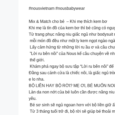
#nousvietnam #nousbabywear
Mix & Match cho bé – Khi mẹ thích kem bơ
Khi mẹ là tín đồ của kem bơ thì bé cũng có ng
Từ trang phục nâng niu giấc ngủ như bodysuit 
mỗi món đồ đều như một ly kem ngọt ngào ngày
️ Lấy cảm hứng từ những lời ru ầu ơ và câu ch
”Lời ru bên nôi” của Nous kể câu chuyện về n
thế giới.
Khám phá ngay bộ sưu tập “Lời ru bên nôi” để 
Đằng sau cánh cửa là chiếc nôi, là giấc ngủ tr
ẹ lo nha.
BỘ LIỀN HAY BỘ RỜI? MẸ ƠI, BÉ MUỐN NO
Làn da non nớt của bé luôn cần được nâng niu 
yêu.
️ Bé sơ sinh sẽ ngủ ngoan hơn với bộ liền giữ 
️ Từ 3 tháng tuổi trở đi, bộ rời sẽ giúp bé thoả