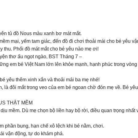
uyên tủ đồ Nous màu xanh bơ mát mắt.
mềm mại, yếm tam giác, đến đồ đi chơi thoải mái cho bé yêu vậ
 thu. Phối đồ mát mắt cho bé yêu nào mẹ ơi!
uyện thơ ấu ngọt ngào, BST Tháng 7 –
hững em bé Việt Nam lớn lên khỏe mạnh, hạnh phúc trong vòng 
bé yêu thêm xinh xắn và thoải mái ba mẹ nhé!
òn, là đôi mắt trong veo của em bé ngoan chờ đón mẹ về. Bé yêu 
US THẬT MỀM ️
dịu mềm. Dù mẹ chọn bộ liền hay bộ rời, điều quan trọng nhất
ấm phần bụng, hạn chế xô lệch khi bé nằm, chơi.
i mái vận động, tự do khám phá.