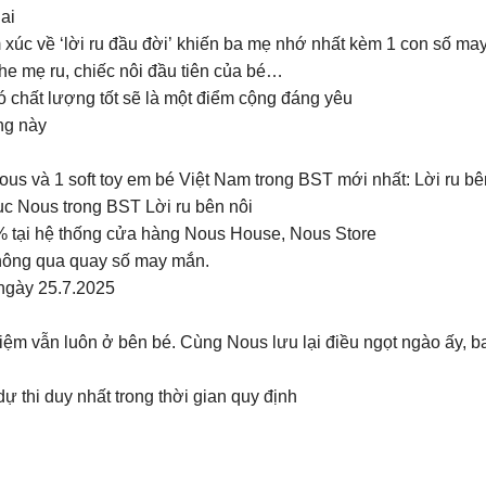
hai
 xúc về ‘lời ru đầu đời’ khiến ba mẹ nhớ nhất kèm 1 con số ma
ghe mẹ ru, chiếc nôi đầu tiên của bé…
 chất lượng tốt sẽ là một điểm cộng đáng yêu
ng này
Nous và 1 soft toy em bé Việt Nam trong BST mới nhất: Lời ru bê
ục Nous trong BST Lời ru bên nôi
 tại hệ thống cửa hàng Nous House, Nous Store
hông qua quay số may mắn.
 ngày 25.7.2025
niệm vẫn luôn ở bên bé. Cùng Nous lưu lại điều ngọt ngào ấy, b
 thi duy nhất trong thời gian quy định