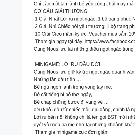
Chỉ cần một tấm ảnh bé yêu cùng chút may mắn
CƠ CẤU GIẢI THƯỞNG:
1 Giải Nhất Lời ru ngọt ngào: 1 bộ trang phục 
2 Giải Nhì Chiếc nôi yêu thương: 1 bộ trang p
10 Giải Gieo mầm ký ức: Voucher mua sắm 10%
Tham gia ngay tại đây: https://www.facebook.
Cùng Nous lưu lại những điều ngọt ngào trong 
MINIGAME: LỜI RU ĐẦU ĐỜI
Cùng Nous lưu giữ ký ức ngọt ngào quanh vàn
Những lần đầu tiên …
Bé ngủ ngon lành trong vòng tay mẹ,
Bé cất tiếng bi bô thơ ngây,
Bé chập chững bước đi vụng về …
đều khởi đầu từ chiếc ‘nôi’ dịu dàng, chính là n
Lời ru bên nôi không chỉ là tên gọi BST mới nh
uyệt vời nếu ba mẹ nhớ lại những khoảnh khắc
Tham gia minigame cực đơn giản: