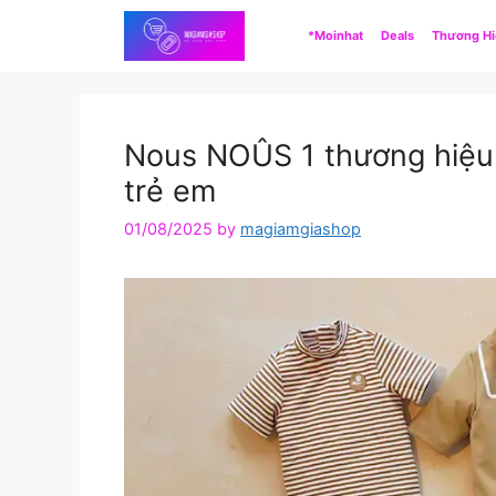
Skip
*Moinhat
Deals
Thương H
to
content
Nous NOÛS 1 thương hiệu t
trẻ em
01/08/2025
by
magiamgiashop