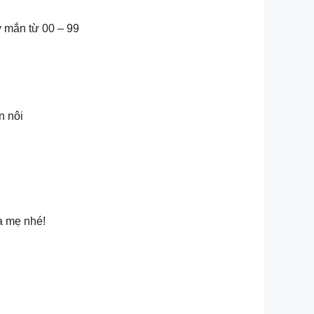
y mắn từ 00 – 99
n nôi
a mẹ nhé!