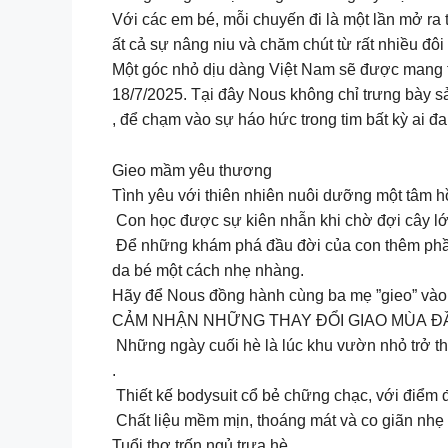
Với các em bé, mỗi chuyến đi là một lần mở ra 
ất cả sự nâng niu và chăm chút từ rất nhiều đôi
Một góc nhỏ dịu dàng Việt Nam sẽ được mang 
18/7/2025. Tại đây Nous không chỉ trưng bày s
, để chạm vào sự háo hức trong tim bất kỳ ai đa
Gieo mầm yêu thương
Tình yêu với thiên nhiên nuôi dưỡng một tâm hồ
Con học được sự kiên nhẫn khi chờ đợi cây lớ
Để những khám phá đầu đời của con thêm phần 
da bé một cách nhẹ nhàng.
Hãy để Nous đồng hành cùng ba mẹ ”gieo” và
CẢM NHẬN NHỮNG THAY ĐỔI GIAO MÙA Đ
Những ngày cuối hè là lúc khu vườn nhỏ trở t
.
Thiết kế bodysuit cổ bẻ chững chạc, với điểm đ
️ Chất liệu mềm mịn, thoáng mát và co giãn nh
Tuổi thơ trốn ngủ trưa hè