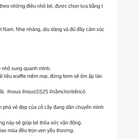
g theo những điều nhỏ bé, được chọn lựa bằng t
ệt Nam. Nhẹ nhàng, dịu dàng và đủ đầy cảm xúc
é nhỏ xung quanh mình.
t liệu waffle mềm mại, đứng form sẽ ôm ấp làn
nhất. #nous #nousSS25 #nằmchơitrêncỏ
m phá vẻ đẹp của cỏ cây đang dần chuyển mình
ộng này sẽ giúp bé thỏa sức vận động.
giao mùa đều trọn vẹn yêu thương.