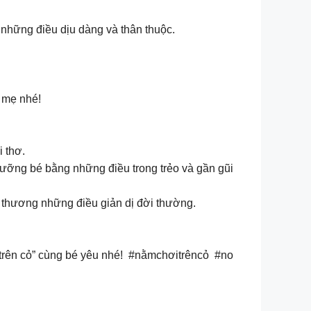
 những điều dịu dàng và thân thuộc.
a mẹ nhé!
i thơ.
ưỡng bé bằng những điều trong trẻo và gần gũi
êu thương những điều giản dị đời thường.
 trên cỏ” cùng bé yêu nhé! #nằmchơitrêncỏ #no