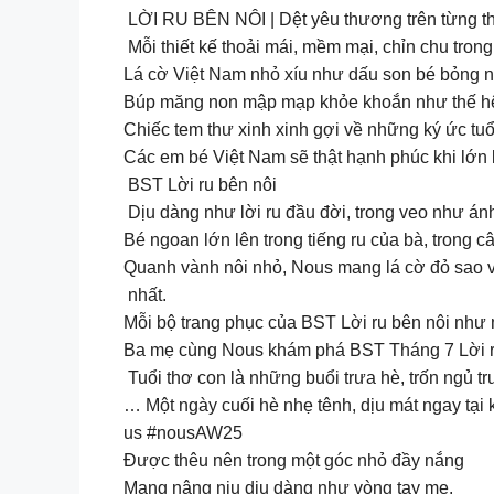
LỜI RU BÊN NÔI | Dệt yêu thương trên từng t
Mỗi thiết kế thoải mái, mềm mại, chỉn chu tro
Lá cờ Việt Nam nhỏ xíu như dấu son bé bỏng 
Búp măng non mập mạp khỏe khoắn như thế hệ 
Chiếc tem thư xinh xinh gợi về những ký ức tuổ
Các em bé Việt Nam sẽ thật hạnh phúc khi lớn 
️ BST Lời ru bên nôi
Dịu dàng như lời ru đầu đời, trong veo như á
Bé ngoan lớn lên trong tiếng ru của bà, trong 
Quanh vành nôi nhỏ, Nous mang lá cờ đỏ sao và
nhất.
Mỗi bộ trang phục của BST Lời ru bên nôi như m
Ba mẹ cùng Nous khám phá BST Tháng 7 Lời r
️ Tuổi thơ con là những buổi trưa hè, trốn ngủ 
… Một ngày cuối hè nhẹ tênh, dịu mát ngay tạ
us #nousAW25
Được thêu nên trong một góc nhỏ đầy nắng
Mang nâng niu dịu dàng như vòng tay mẹ.