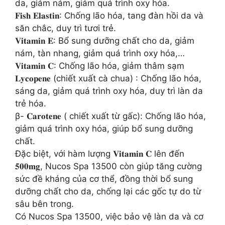
da, giảm nám, giảm quá trình oxy hóa.
𝐅𝐢𝐬𝐡 𝐄𝐥𝐚𝐬𝐭𝐢𝐧: Chống lão hóa, tang đàn hồi da và
săn chắc, duy trì tươi trẻ.
𝐕𝐢𝐭𝐚𝐦𝐢𝐧 𝐄: Bổ sung dưỡng chất cho da, giảm
nám, tàn nhang, giảm quá trình oxy hóa,…
𝐕𝐢𝐭𝐚𝐦𝐢𝐧 𝐂: Chống lão hóa, giảm thâm sạm
𝐋𝐲𝐜𝐨𝐩𝐞𝐧𝐞 (chiết xuất cà chua) : Chống lão hóa,
sáng da, giảm quá trình oxy hóa, duy trì làn da
trẻ hóa.
β- 𝐂𝐚𝐫𝐨𝐭𝐞𝐧𝐞 ( chiết xuất từ gấc): Chống lão hóa,
giảm quá trình oxy hóa, giúp bổ sung dưỡng
chất.
Đặc biệt, với hàm lượng 𝐕𝐢𝐭𝐚𝐦𝐢𝐧 𝐂 lên đến
𝟓𝟎𝟎𝐦𝐠, Nucos Spa 13500 còn giúp tăng cường
sức đề kháng của cơ thể, đồng thời bổ sung
dưỡng chất cho da, chống lại các gốc tự do từ
sâu bên trong.
Có Nucos Spa 13500, việc bảo vệ làn da và cơ