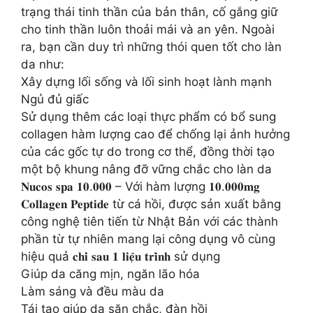
trạng thái tinh thần của bản thân, cố gắng giữ
cho tinh thần luôn thoải mái và an yên. Ngoài
ra, bạn cần duy trì những thói quen tốt cho làn
da như:
Xây dựng lối sống và lối sinh hoạt lành mạnh
Ngủ đủ giấc
Sử dụng thêm các loại thực phẩm có bổ sung
collagen hàm lượng cao để chống lại ảnh hưởng
của các gốc tự do trong cơ thể, đồng thời tạo
một bộ khung nâng đỡ vững chắc cho làn da
𝐍𝐮𝐜𝐨𝐬 𝐬𝐩𝐚 𝟏𝟎.𝟎𝟎𝟎 – Với hàm lượng 𝟏𝟎.𝟎𝟎𝟎𝐦𝐠
𝐂𝐨𝐥𝐥𝐚𝐠𝐞𝐧 𝐏𝐞𝐩𝐭𝐢𝐝𝐞 từ cá hồi, được sản xuất bằng
công nghệ tiên tiến từ Nhật Bản với các thành
phần từ tự nhiên mang lại công dụng vô cùng
hiệu quả 𝐜𝐡𝐢̉ 𝐬𝐚𝐮 𝟏 𝐥𝐢𝐞̣̂𝐮 𝐭𝐫𝐢̀𝐧𝐡 sử dụng
Giúp da căng mịn, ngăn lão hóa
Làm sáng và đều màu da
Tái tạo giúp da săn chắc, đàn hồi