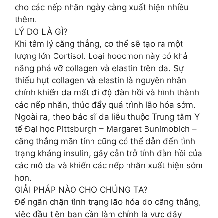
cho các nếp nhăn ngày càng xuất hiện nhiều
thêm.
LÝ DO LÀ GÌ?
Khi tâm lý căng thẳng, cơ thể sẽ tạo ra một
lượng lớn Cortisol. Loại hoocmon này có khả
năng phá vỡ collagen và elastin trên da. Sự
thiếu hụt collagen và elastin là nguyên nhân
chính khiến da mất đi độ đàn hồi và hình thành
các nếp nhăn, thúc đẩy quá trình lão hóa sớm.
Ngoài ra, theo bác sĩ da liễu thuộc Trung tâm Y
tế Đại học Pittsburgh – Margaret Bunimobich –
căng thẳng mãn tính cũng có thể dẫn đến tình
trạng kháng insulin, gây cản trở tính đàn hồi của
các mô da và khiến các nếp nhăn xuất hiện sớm
hơn.
GIẢI PHÁP NÀO CHO CHÚNG TA?
Để ngăn chặn tình trạng lão hóa do căng thẳng,
việc đầu tiên bạn cần làm chính là vực dậy