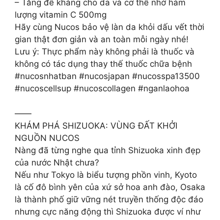
– Tăng đề kháng cho da và cơ thể nhờ hàm
lượng vitamin C 500mg
Hãy cùng Nucos bảo vệ làn da khỏi dấu vết thời
gian thật đơn giản và an toàn mỗi ngày nhé!
Lưu ý: Thực phẩm này không phải là thuốc và
không có tác dụng thay thế thuốc chữa bệnh
#nucosnhatban #nucosjapan #nucosspa13500
#nucoscellsup #nucoscollagen #nganlaohoa
——
KHÁM PHÁ SHIZUOKA: VÙNG ĐẤT KHỞI
NGUỒN NUCOS
Nàng đã từng nghe qua tỉnh Shizuoka xinh đẹp
của nước Nhật chưa?
Nếu như Tokyo là biểu tượng phồn vinh, Kyoto
là cố đô bình yên của xứ sở hoa anh đào, Osaka
là thành phố giữ vững nét truyền thống độc đáo
nhưng cực năng động thì Shizuoka được ví như