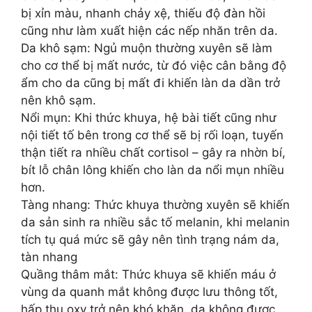
bị xỉn màu, nhanh chảy xệ, thiếu độ đàn hồi
cũng như làm xuất hiện các nếp nhăn trên da.
Da khô sạm: Ngủ muộn thường xuyên sẽ làm
cho cơ thể bị mất nước, từ đó việc cân bằng độ
ẩm cho da cũng bị mất đi khiến làn da dần trở
nên khô sạm.
Nổi mụn: Khi thức khuya, hệ bài tiết cũng như
nội tiết tố bên trong cơ thể sẽ bị rối loạn, tuyến
thận tiết ra nhiều chất cortisol – gây ra nhờn bí,
bít lỗ chân lông khiến cho làn da nổi mụn nhiều
hơn.
Tàng nhang: Thức khuya thường xuyên sẽ khiến
da sản sinh ra nhiều sắc tố melanin, khi melanin
tích tụ quá mức sẽ gây nên tình trạng nám da,
tàn nhang
Quầng thâm mắt: Thức khuya sẽ khiến máu ở
vùng da quanh mắt không được lưu thông tốt,
hấp thụ oxy trở nên khó khăn, da không được