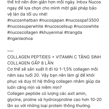
thể trở nên đơn giản hơn mỗi ngày. Inbox Nucos
ngay để lựa chọn cho mình một giải pháp bảo
vệ làn da tối ưu nhé!
#nucosnhatban #nucosjapan #nucosspa13500
#nucossuperwhite #nucoscellsup #nucoswhite
#nucoscollagen #khuyenmai #trangda
#nganlaohoa
—–
COLLAGEN PEPTIDES + VITAMIN C TẶNG SINH
COLLAGEN GẤP 8 LẦN
Cơ thể sẽ sản xuất ít đi từ 1-1,5% collagen mỗi
năm sau tuổi 20. Vậy bạn nên làm gì để khôi
phục và duy trì hệ thống collagen nhằm giúp da
luôn căng mịn và mềm mịn?
Collagen peptide có lượng các axit amin,
glycine, proline và hydroxyproline cao hơn 10-20
lần so với những loại protein thông thường.