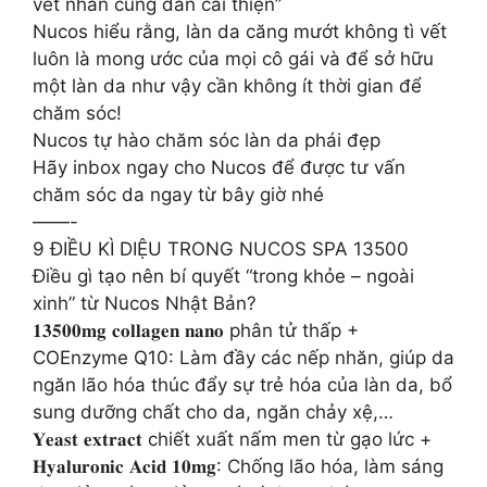
vết nhăn cũng dần cải thiện”
Nucos hiểu rằng, làn da căng mướt không tì vết
luôn là mong ước của mọi cô gái và để sở hữu
một làn da như vậy cần không ít thời gian để
chăm sóc!
Nucos tự hào chăm sóc làn da phái đẹp
Hãy inbox ngay cho Nucos để được tư vấn
chăm sóc da ngay từ bây giờ nhé
——-
9 ĐIỀU KÌ DIỆU TRONG NUCOS SPA 13500
Điều gì tạo nên bí quyết “trong khỏe – ngoài
xinh” từ Nucos Nhật Bản?
𝟏𝟑𝟓𝟎𝟎𝐦𝐠 𝐜𝐨𝐥𝐥𝐚𝐠𝐞𝐧 𝐧𝐚𝐧𝐨 phân tử thấp +
COEnzyme Q10: Làm đầy các nếp nhăn, giúp da
ngăn lão hóa thúc đẩy sự trẻ hóa của làn da, bổ
sung dưỡng chất cho da, ngăn chảy xệ,…
𝐘𝐞𝐚𝐬𝐭 𝐞𝐱𝐭𝐫𝐚𝐜𝐭 chiết xuất nấm men từ gạo lức +
𝐇𝐲𝐚𝐥𝐮𝐫𝐨𝐧𝐢𝐜 𝐀𝐜𝐢𝐝 𝟏𝟎𝐦𝐠: Chống lão hóa, làm sáng