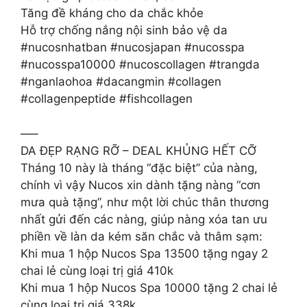
Tăng đề kháng cho da chắc khỏe
Hỗ trợ chống nắng nội sinh bảo vệ da
#nucosnhatban #nucosjapan #nucosspa
#nucosspa10000 #nucoscollagen #trangda
#nganlaohoa #dacangmin #collagen
#collagenpeptide #fishcollagen
—–
DA ĐẸP RẠNG RỠ – DEAL KHỦNG HẾT CỠ
Tháng 10 này là tháng “đặc biệt” của nàng,
chính vì vậy Nucos xin dành tặng nàng “cơn
mưa quà tặng”, như một lời chúc thân thương
nhất gửi đến các nàng, giúp nàng xóa tan ưu
phiền về làn da kém săn chắc và thâm sạm:
Khi mua 1 hộp Nucos Spa 13500 tặng ngay 2
chai lẻ cùng loại trị giá 410k
Khi mua 1 hộp Nucos Spa 10000 tặng 2 chai lẻ
cùng loại trị giá 338k