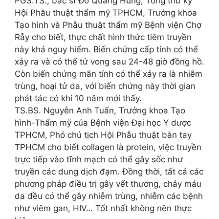
PGS.TS., bác sĩ Đỗ Quang Hùng, Tổng thư ký
Hội Phẫu thuật thẩm mỹ TPHCM, Trưởng khoa
Tạo hình và Phẫu thuật thẩm mỹ Bệnh viện Chợ
Rẫy cho biết, thực chất hình thức tiêm truyền
này khá nguy hiểm. Biến chứng cấp tính có thể
xảy ra và có thể tử vong sau 24-48 giờ đồng hồ.
Còn biến chứng mãn tính có thể xảy ra là nhiễm
trùng, hoại tử da, với biến chứng này thời gian
phát tác có khi 10 năm mới thấy.
TS.BS. Nguyễn Anh Tuấn, Trưởng khoa Tạo
hình-Thẩm mỹ của Bệnh viện Đại học Y dược
TPHCM, Phó chủ tịch Hội Phẫu thuật bàn tay
TPHCM cho biết collagen là protein, việc truyền
trực tiếp vào tĩnh mạch có thể gây sốc như
truyền các dung dịch đạm. Đồng thời, tất cả các
phương pháp điều trị gây vết thương, chảy máu
da đều có thể gây nhiễm trùng, nhiễm các bệnh
như viêm gan, HIV… Tốt nhất không nên thực