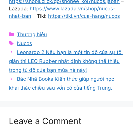
https://shopii.click/go/shopee_kol?nucos.japan
–
Lazada:
https://www.lazada.vn/shop/nucos-
nhat-ban
– Tiki:
https://tiki.vn/cua-hang/nucos
Categories
Thương hiệu
Tags
Nucos
Leonardo 2 Nếu bạn là một tín đồ của sự tối
giản thì LEO Rubber nhất định không thể thiếu
trong tủ đồ của bạn mùa hè này!
Bác Nhã Books Kiến thức giúp người học
khai thác chiều sâu vốn có của tiếng Trung.
Leave a Comment