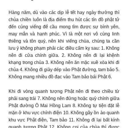
Hàng năm, dù vào các dịp lễ tết hay ngày thường thì
chùa chiền luôn là địa điểm thu hút các tín đồ phật tử
đến cúng viếng để cầu mong tìm được sự bình yên,
may mắn và hạnh phúc. Vì là một nơi vô cùng linh
thiêng và tôn quý, nên khi viếng chùa, chúng ta cần
lưu ý không phạm phải các điều cấm kỵ sau: 1. Không
nên đi cửa chính giữa. 2. Không nên đi lại khệnh
khạng trong chùa 3. Không nên ăn mặc xuề xòa khi đi
chùa 4. Không đi giày dép vào Phật đường, tam bảo 5.
Không mang nhiều đồ đạc vào Tam bảo bái Phật 6.
Khi đi vòng quanh tượng Phật nên đi theo chiều từ
phải sang trái 7. Không nên đứng hoặc quỳ chính giữa
Phật đường Ô Mai Hồng Lam 8. Không tự tiện đặt lễ
mặn ở khu vực chính điện 10. Không gây ồn ào quanh
khu vực Phật điện, Tam bảo 11. Không đi lại bất kính
quanh tượng Phật 12. Không coi của chùa thì được