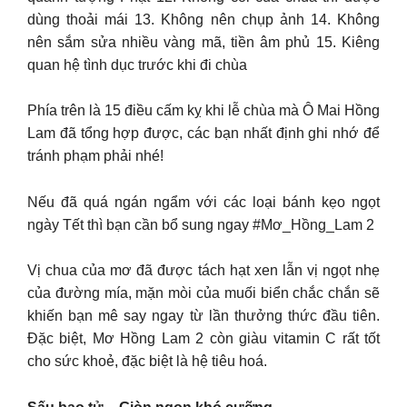
dùng thoải mái 13. Không nên chụp ảnh 14. Không
nên sắm sửa nhiều vàng mã, tiền âm phủ 15. Kiêng
quan hệ tình dục trước khi đi chùa
Phía trên là 15 điều cấm kỵ khi lễ chùa mà Ô Mai Hồng
Lam đã tổng hợp được, các bạn nhất định ghi nhớ để
tránh phạm phải nhé!
Nếu đã quá ngán ngẩm với các loại bánh kẹo ngọt
ngày Tết thì bạn cần bổ sung ngay #Mơ_Hồng_Lam 2
Vị chua của mơ đã được tách hạt xen lẫn vị ngọt nhẹ
của đường mía, mặn mòi của muối biển chắc chắn sẽ
khiến bạn mê say ngay từ lần thưởng thức đầu tiên.
Đặc biệt, Mơ Hồng Lam 2 còn giàu vitamin C rất tốt
cho sức khoẻ, đặc biệt là hệ tiêu hoá.