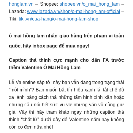
honglam.vn
– Shopee:
shopee.vn/o_mai_hong_lam
–
Lazada:
www.lazada.vn/shop/o-mai-hong-lam-official
–
Tiki:
tiki.vn/cua-hang/o-mai-hong-lam-shop
ô mai hồng lam nhận giao hàng trên phạm vi toàn
quốc, hãy inbox page để mua ngay!
Caption thả thính cực mạnh cho dân FA trước
thềm Valentine Ô Mai Hồng Lam
Lễ Valentine sắp tới này bạn vẫn đang trong trạng thái
“một mình”? Bạn muốn bật tín hiệu xanh lá, tắt chế độ
xa lánh bằng cách thả những tấm hình xinh xắn hoặc
những câu nói hết sức vu vơ nhưng vẫn vô cùng giữ
giá. Vậy thì hãy tham khảo ngay những caption thả
thính “chất lừ” dưới đây để Valentine năm nay không
còn cô đơn nữa nhé!