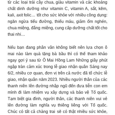
từ các loại trái cây chua, giàu vitamin và các khoáng
chất dinh dưỡng như vitamin C, vitamin A, sắt, kẽm,
kali, axit folic… tốt cho sức khỏe với nhiều công dụng:
ngăn ngừa tiểu đường, thiếu máu, giảm ốm nghén,
chua miệng, đắng miệng, cung cấp dưỡng chất tốt cho
thai nhi…
Nếu bạn đang phân vân không biết nên lựa chọn ô
mai nào làm quà tặng bà bầu thì có thể tham khảo
ngay gợi ý sau từ Ô Mai Hồng Lam Những giây phút
ngập tràn cảm xúc trong lễ giao nhận quân Sáng nay
6/2, nhiều cơ quan, đơn vị trên cả nước đã tổ chức lễ
giao, nhận quân năm 2023. Nhiều người thân của các
thanh niên lên đường nhập ngũ đến đưa tiễn con em
mình đi làm nhiệm vụ xây dựng và bảo vệ Tổ quốc.
Tạm biệt gia đình, người thân, các thanh niên vui vẻ
lên đường làm nghĩa vụ thiêng liêng với Tổ quốc.
Chúc có tất cả chàng trai sẽ có thật nhiều sức khỏe,