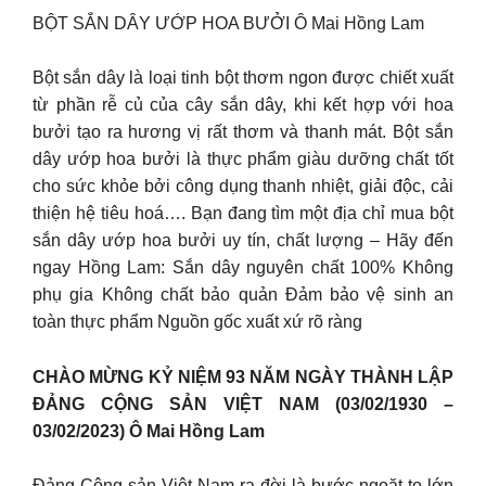
BỘT SẮN DÂY ƯỚP HOA BƯỞI Ô Mai Hồng Lam
Bột sắn dây là loại tinh bột thơm ngon được chiết xuất
từ phần rễ củ của cây sắn dây, khi kết hợp với hoa
bưởi tạo ra hương vị rất thơm và thanh mát. Bột sắn
dây ướp hoa bưởi là thực phẩm giàu dưỡng chất tốt
cho sức khỏe bởi công dụng thanh nhiệt, giải độc, cải
thiện hệ tiêu hoá…. Bạn đang tìm một địa chỉ mua bột
sắn dây ướp hoa bưởi uy tín, chất lượng – Hãy đến
ngay Hồng Lam: Sắn dây nguyên chất 100% Không
phụ gia Không chất bảo quản Đảm bảo vệ sinh an
toàn thực phẩm Nguồn gốc xuất xứ rõ ràng
CHÀO MỪNG KỶ NIỆM 93 NĂM NGÀY THÀNH LẬP
ĐẢNG CỘNG SẢN VIỆT NAM (03/02/1930 –
03/02/2023) Ô Mai Hồng Lam
Đảng Cộng sản Việt Nam ra đời là bước ngoặt to lớn