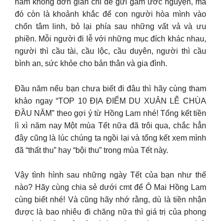
năm không đơn giản chỉ để gửi gắm ước nguyện, mà
đó còn là khoảnh khắc để con người hòa mình vào
chốn tâm linh, bỏ lại phía sau những vất vả và ưu
phiền. Mỗi người đi lễ với những mục đích khác nhau,
người thì cầu tài, cầu lộc, cầu duyên, người thì cầu
bình an, sức khỏe cho bản thân và gia đình.
Đầu năm nếu bạn chưa biết đi đâu thì hãy cùng tham
khảo ngay “TOP 10 ĐỊA ĐIỂM DU XUÂN LỄ CHÙA
ĐẦU NĂM” theo gợi ý từ Hồng Lam nhé! Tổng kết tiền
lì xì năm nay Một mùa Tết nữa đã trôi qua, chắc hẳn
đây cũng là lúc chúng ta ngồi lại và tổng kết xem mình
đã “thất thu” hay “bội thu” trong mùa Tết này.
Vậy tình hình sau những ngày Tết của bạn như thế
nào? Hãy cùng chia sẻ dưới cmt để Ô Mai Hồng Lam
cùng biết nhé! Và cũng hãy nhớ rằng, dù là tiền nhận
được là bao nhiêu đi chăng nữa thì giá trị của phong