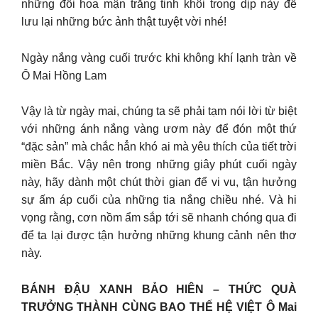
những đồi hoa mận trắng tinh khôi trong dịp này để
lưu lại những bức ảnh thật tuyệt vời nhé!
Ngày nắng vàng cuối trước khi không khí lạnh tràn về
Ô Mai Hồng Lam
Vậy là từ ngày mai, chúng ta sẽ phải tạm nói lời từ biệt
với những ánh nắng vàng ươm này để đón một thứ
“đặc sản” mà chắc hẳn khó ai mà yêu thích của tiết trời
miền Bắc. Vậy nên trong những giây phút cuối ngày
này, hãy dành một chút thời gian để vi vu, tận hưởng
sự ấm áp cuối của những tia nắng chiều nhé. Và hi
vọng rằng, cơn nồm ẩm sắp tới sẽ nhanh chóng qua đi
để ta lại được tận hưởng những khung cảnh nên thơ
này.
BÁNH ĐẬU XANH BẢO HIÊN – THỨC QUÀ
TRƯỞNG THÀNH CÙNG BAO THẾ HỆ VIỆT Ô Mai