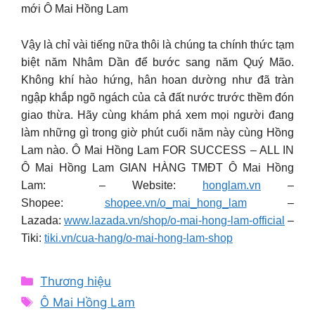
mới ️Ô Mai Hồng Lam
Vậy là chỉ vài tiếng nữa thôi là chúng ta chính thức tạm
biệt năm Nhâm Dần để bước sang năm Quý Mão.
Không khí hào hứng, hân hoan dường như đã tràn
ngập khắp ngõ ngách của cả đất nước trước thềm đón
giao thừa. Hãy cùng khám phá xem mọi người đang
làm những gì trong giờ phút cuối năm này cùng Hồng
Lam nào. Ô Mai Hồng Lam FOR SUCCESS – ALL IN
Ô Mai Hồng Lam GIAN HÀNG TMĐT Ô Mai Hồng
Lam: – Website:
honglam.vn
–
Shopee:
shopee.vn/o_mai_hong_lam
–
Lazada:
www.lazada.vn/shop/o-mai-hong-lam-official
–
Tiki:
tiki.vn/cua-hang/o-mai-hong-lam-shop
Categories
Thương hiệu
Tags
Ô Mai Hồng Lam