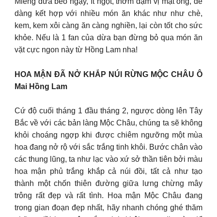
Miếng dừa béo ngậy, ít ngọt, thơm đậm vị mật ong, dễ
dàng kết hợp với nhiều món ăn khác như như chè,
kem, kem xôi càng ăn càng nghiền, lại còn tốt cho sức
khỏe. Nếu là 1 fan của dừa bạn đừng bỏ qua món ăn
vặt cực ngon này từ Hồng Lam nha!
HOA MẬN ĐÃ NỞ KHẮP NÚI RỪNG MỘC CHÂU Ô
Mai Hồng Lam
Cứ độ cuối tháng 1 đầu tháng 2, ngược dòng lên Tây
Bắc về với các bản làng Mộc Châu, chúng ta sẽ không
khỏi choáng ngợp khi được chiêm ngưỡng một mùa
hoa đang nở rộ với sắc trắng tinh khôi. Bước chân vào
các thung lũng, ta như lạc vào xứ sở thần tiên bởi màu
hoa mận phủ trắng khắp cả núi đồi, tất cả như tạo
thành một chốn thiên đường giữa lưng chừng mây
trông rất đẹp và rất tình. Hoa mận Mộc Châu đang
trong gian đoạn đẹp nhất, hãy nhanh chóng ghé thăm