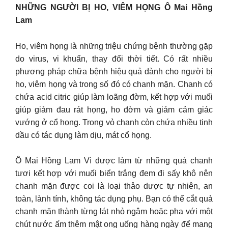
NHỮNG NGƯỜI BỊ HO, VIÊM HỌNG Ô Mai Hồng
Lam
Ho, viêm họng là những triệu chứng bệnh thường gặp
do virus, vi khuẩn, thay đổi thời tiết. Có rất nhiều
phương pháp chữa bệnh hiệu quả dành cho người bị
ho, viêm họng và trong số đó có chanh mặn. Chanh có
chứa acid citric giúp làm loãng đờm, kết hợp với muối
giúp giảm đau rát họng, ho đờm và giảm cảm giác
vướng ở cổ họng. Trong vỏ chanh còn chứa nhiều tinh
dầu có tác dụng làm dịu, mát cổ họng.
Ô Mai Hồng Lam Vì được làm từ những quả chanh
tươi kết hợp với muối biển trắng đem đi sấy khô nên
chanh mặn được coi là loại thảo dược tự nhiên, an
toàn, lành tính, không tác dụng phụ. Bạn có thể cắt quả
chanh mặn thành từng lát nhỏ ngậm hoặc pha với một
chút nước ấm thêm mật ong uống hàng ngày để mang