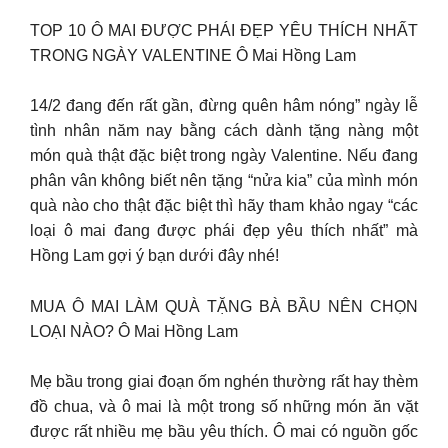
TOP 10 Ô MAI ĐƯỢC PHÁI ĐẸP YÊU THÍCH NHẤT
TRONG NGÀY VALENTINE Ô Mai Hồng Lam
14/2 đang đến rất gần, đừng quên hâm nóng” ngày lễ
tình nhân năm nay bằng cách dành tặng nàng một
món quà thật đặc biệt trong ngày Valentine. Nếu đang
phân vân không biết nên tặng “nửa kia” của mình món
quà nào cho thật đặc biệt thì hãy tham khảo ngay “các
loại ô mai đang được phái đẹp yêu thích nhất” mà
Hồng Lam gợi ý bạn dưới đây nhé!
MUA Ô MAI LÀM QUÀ TẶNG BÀ BẦU NÊN CHỌN
LOẠI NÀO? Ô Mai Hồng Lam
Mẹ bầu trong giai đoạn ốm nghén thường rất hay thèm
đồ chua, và ô mai là một trong số những món ăn vặt
được rất nhiều mẹ bầu yêu thích. Ô mai có nguồn gốc