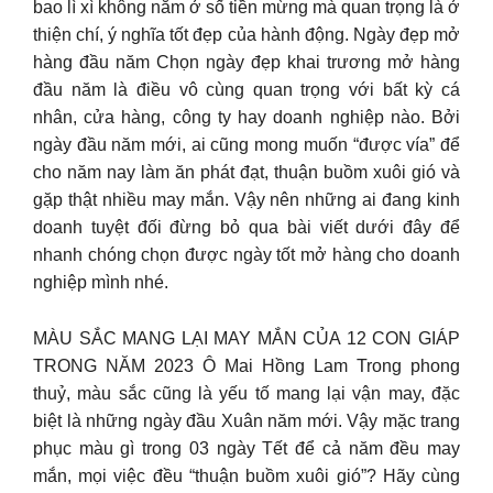
bao lì xì không nằm ở số tiền mừng mà quan trọng là ở
thiện chí, ý nghĩa tốt đẹp của hành động. Ngày đẹp mở
hàng đầu năm Chọn ngày đẹp khai trương mở hàng
đầu năm là điều vô cùng quan trọng với bất kỳ cá
nhân, cửa hàng, công ty hay doanh nghiệp nào. Bởi
ngày đầu năm mới, ai cũng mong muốn “được vía” để
cho năm nay làm ăn phát đạt, thuận buồm xuôi gió và
gặp thật nhiều may mắn. Vậy nên những ai đang kinh
doanh tuyệt đối đừng bỏ qua bài viết dưới đây để
nhanh chóng chọn được ngày tốt mở hàng cho doanh
nghiệp mình nhé.
MÀU SẮC MANG LẠI MAY MẮN CỦA 12 CON GIÁP
TRONG NĂM 2023 Ô Mai Hồng Lam Trong phong
thuỷ, màu sắc cũng là yếu tố mang lại vận may, đặc
biệt là những ngày đầu Xuân năm mới. Vậy mặc trang
phục màu gì trong 03 ngày Tết để cả năm đều may
mắn, mọi việc đều “thuận buồm xuôi gió”? Hãy cùng