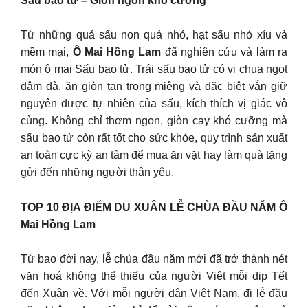
Sấu bao tử – Giòn ngon khó cưỡng
Từ những quả sấu non quả nhỏ, hạt sấu nhỏ xíu và
mềm mại,
Ô Mai Hồng Lam
đã nghiên cứu và làm ra
món ô mai Sấu bao tử. Trái sấu bao tử có vị chua ngọt
đậm đà, ăn giòn tan trong miệng và đặc biệt vẫn giữ
nguyên được tự nhiên của sấu, kích thích vị giác vô
cùng. Không chỉ thơm ngon, giòn cay khó cưỡng mà
sấu bao tử còn rất tốt cho sức khỏe, quy trình sản xuất
an toàn cực kỳ an tâm để mua ăn vặt hay làm quà tặng
gửi đến những người thân yêu.
TOP 10 ĐỊA ĐIỂM DU XUÂN LỄ CHÙA ĐẦU NĂM Ô
Mai Hồng Lam
Từ bao đời nay, lễ chùa đầu năm mới đã trở thành nét
văn hoá không thể thiếu của người Việt mỗi dịp Tết
đến Xuân về. Với mỗi người dân Việt Nam, đi lễ đầu