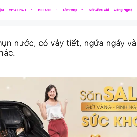
iệu
#HOT HOT
Hot Sale
Làm Đẹp
Mã Giảm Giá
Công Nghệ
ụn nước, có vảy tiết, ngứa ngáy và 
hác.