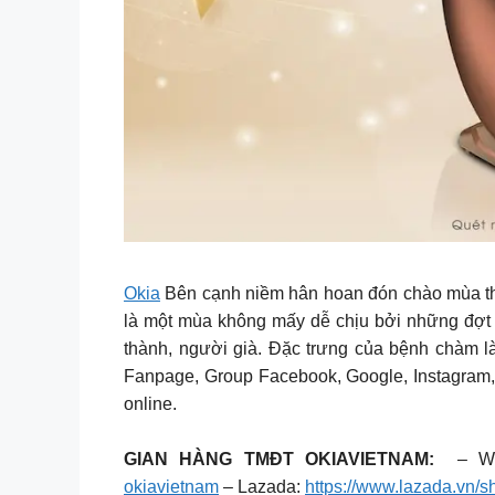
Okia
Bên cạnh niềm hân hoan đón chào mùa thay
là một mùa không mấy dễ chịu bởi những đợt 
thành, người già. Đặc trưng của bệnh chàm là 
Fanpage, Group Facebook, Google, Instagram, Z
online.
GIAN HÀNG TMĐT OKIAVIETNAM:
– We
okiavietnam
– Lazada:
https://www.lazada.vn/s