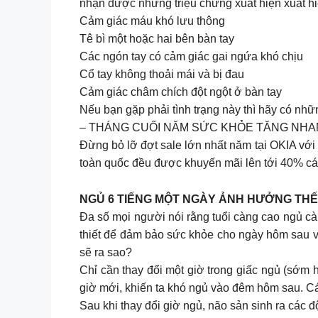
nhận được những triệu chứng xuất hiện xuất hi
Cảm giác máu khó lưu thông
Tê bì một hoặc hai bên bàn tay
Các ngón tay có cảm giác gai ngứa khó chịu
Cổ tay không thoải mái và bị đau
Cảm giác châm chích đột ngột ở bàn tay
Nếu bạn gặp phải tình trạng này thì hãy có nhữ
– THÁNG CUỐI NĂM SỨC KHỎE TĂNG NH
Đừng bỏ lỡ đợt sale lớn nhất năm tại OKIA với
toàn quốc đều được khuyến mãi lên tới 40% cá
NGỦ 6 TIẾNG MỘT NGÀY ẢNH HƯỞNG THẾ
Đa số mọi người nói rằng tuổi càng cao ngủ càn
thiết để đảm bảo sức khỏe cho ngày hôm sau và 
sẽ ra sao?
Chỉ cần thay đổi một giờ trong giấc ngủ (sớm
giờ mới, khiến ta khó ngủ vào đêm hôm sau. Các
Sau khi thay đổi giờ ngủ, não sản sinh ra các đ