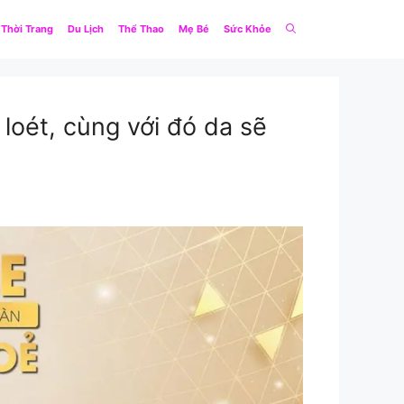
Thời Trang
Du Lịch
Thể Thao
Mẹ Bé
Sức Khỏe
loét, cùng với đó da sẽ