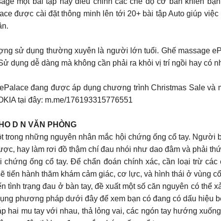
age một bài tập hay điều chỉnh các chế độ cơ bản khiến bạ
e được cài đặt thông minh lên tới 20+ bài tập Auto giúp việc
ân.
 tượng sử dụng thường xuyên là người lớn tuổi. Ghế massage e
Sử dụng dễ dàng mà không cần phải ra khỏi vị trí ngồi hay có n
A ePalace đang được áp dụng chương trình Christmas Sale v
ới OKIA tại đây: m.me/176193315776551
CHO D N VĂN PHÒNG
ột trong những nguyên nhân mắc hội chứng ống cổ tay. Người b
được, hay làm rơi đồ thậm chí đau nhói như dao đâm và phải th
i chứng ống cổ tay. Để chẩn đoán chính xác, cần loại trừ các
 tiến hành thăm khám cảm giác, cơ lực, và hình thái ở vùng cổ, v
n tình trạng đau ở bàn tay, đề xuất một số căn nguyên có thể x
ử dụng phương pháp dưới đây để xem bạn có đang có dấu hiệu 
 hai mu tay với nhau, thả lỏng vai, các ngón tay hướng xuống đ