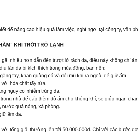
hiết để nâng cao hiệu quả làm việc, nghỉ ngơi tại công ty, văn p
HÀM” KHI TRỜI TRỞ LẠNH
 gãi nhiều hơn dẫn đến trượt lở rách da, điều này không chỉ 
u làn da bị kích thích trong mùa đông, bạn nên:
 găng tay, khăn quàng cổ và đội mũ khi ra ngoài để giữ ấm.
 với hóa chất tẩy rửa.
ăng nguy cơ nhiễm trùng da.
trong nhà để cấp thêm độ ẩm cho không khí, sẽ giúp ngăn chặn 
á, nước quá nóng, xà phòng.
giữ ẩm da.
với tổng giải thưởng lên tới 50.000.000đ. Chỉ với các bước đơ