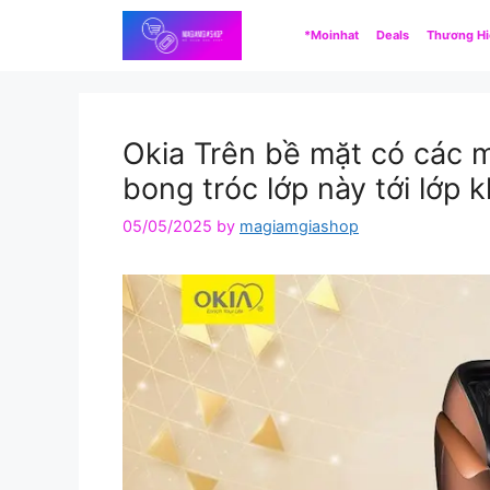
Skip
*Moinhat
Deals
Thương H
to
content
Okia Trên bề mặt có các m
bong tróc lớp này tới lớp k
05/05/2025
by
magiamgiashop