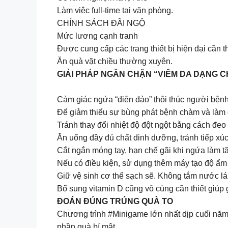
Làm việc full-time tại văn phòng.
CHÍNH SÁCH ĐÃI NGỘ
Mức lương cạnh tranh
Được cung cấp các trang thiết bị hiện đại cần t
Ăn quà vặt chiều thường xuyên.
GIẢI PHÁP NGĂN CHẶN “VIÊM DA DẠNG C
Cảm giác ngứa “điên đảo” thôi thúc người bệnh
Để giảm thiểu sự bùng phát bệnh chàm và làm dị
Tránh thay đổi nhiệt độ đột ngột bằng cách đeo
Ăn uống đầy đủ chất dinh dưỡng, tránh tiếp xúc
Cắt ngắn móng tay, hạn chế gãi khi ngứa làm t
Nếu có điều kiện, sử dụng thêm máy tạo độ ẩm 
Giữ vệ sinh cơ thể sạch sẽ. Không tắm nước l
Bổ sung vitamin D cũng vô cùng cần thiết giúp 
ĐOÁN ĐÚNG TRÚNG QUÀ TO
Chương trình #Minigame lớn nhất dịp cuối năm 
phần quà bí mật.