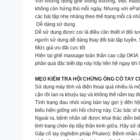
Với những dòng ghế thông thường, việc mass
không còn hứng thú mỗi ngày. Nhưng với ePalac
các bài tập nhẹ nhàng theo thể trạng mỗi cá nh
​​ Dễ dàng sử dụng
Dễ sử dụng được coi là điều cần thiết vì đối
người sử dụng dễ dàng thay đổi bài tập luyện. 
Mức giá ưu đãi cực tốt
Hiện tại ghế massage toàn thân cao cấp OKI
phần quà đặc biệt dịp này hãy liên hệ ngay t
MẸO KIỂM TRA HỘI CHỨNG ỐNG CỔ TAY 
Sử dụng máy tính và điện thoại quá nhiều là m
cận rồi lan ra khuỷu tay và không thể nắm tay 
Tình trạng đau nhói vùng bàn tay gợi ý đến hộ
biểu hiện giống với hội chứng này. Các bác sĩ sẽ
Ngoài ra, bệnh nhân sẽ được khai thác diễn biế
tình trạng chèn ép dây thần kinh giữa. Hãy s
Gấp cổ tay (nghiệm pháp Phalen): Bệnh nhân áp