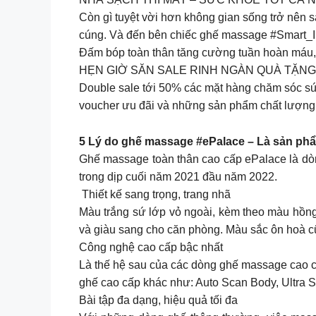
Còn gì tuyệt vời hơn không gian sống trở nên s
cúng. Và đến bên chiếc ghế massage #Smart_I1
Đấm bóp toàn thân tăng cường tuần hoàn máu, 
HẸN GIỜ SĂN SALE RINH NGÀN QUÀ TẶNG 
Double sale tới 50% các mặt hàng chăm sóc sức
voucher ưu đãi và những sản phẩm chất lượng nh
5 Lý do ghế massage #ePalace – Là sản ph
Ghế massage toàn thân cao cấp ePalace là dòn
trong dịp cuối năm 2021 đầu năm 2022.
​​ Thiết kế sang trọng, trang nhã
Màu trắng sứ lớp vỏ ngoài, kèm theo màu hồng
và giàu sang cho căn phòng. Màu sắc ôn hoà cũ
Công nghệ cao cấp bậc nhất
Là thế hệ sau của các dòng ghế massage cao 
ghế cao cấp khác như: Auto Scan Body, Ultra Sm
Bài tập đa dạng, hiệu quả tối đa