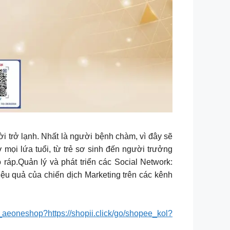
i trở lạnh. Nhất là người bệnh chàm, vì đây sẽ
ọi lứa tuổi, từ trẻ sơ sinh đến người trưởng
ráp.Quản lý và phát triển các Social Network:
ệu quả của chiến dịch Marketing trên các kênh
ee_aeoneshop?https://shopii.click/go/shopee_kol?