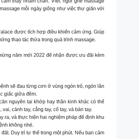
n cảm thấy nhàm chán. Việc ngồi ghế massage
 massage mỗi ngày giống như việc thư giãn với
Palace được tích hợp điều khiển cảm ứng. Giúp
hững thao tác thừa trong quá trình massage.
à mừng năm mới 2022 để nhận được ưu đãi kèm
ệnh sẽ đau từng cơn ở vùng ngón trỏ, ngón lân
ức giấc giữa đêm.
 căn nguyên tại khớp hay thần kinh khác có thể
ai, cánh tay, cẳng tay, cổ tay, và bàn tay.
ảy ra, và thực hiện hai nghiệm pháp để định khu
bệnh không nhé.
ất. Duy trì tư thế trong một phút. Nếu bạn cảm