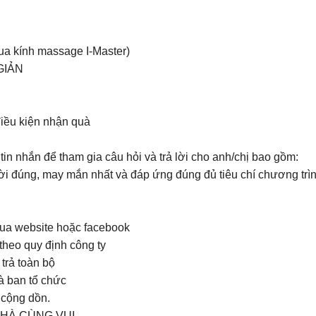
ua kính massage I-Master)
GIẢN
điều kiện nhận quà
in nhắn để tham gia câu hỏi và trả lời cho anh/chị bao gồm:
rả lời đúng, may mắn nhất và đáp ứng đúng đủ tiêu chí chương 
ua website hoặc facebook
theo quy định công ty
 trả toàn bộ
à ban tổ chức
 cộng dồn.
NHÀ CÙNG VUI