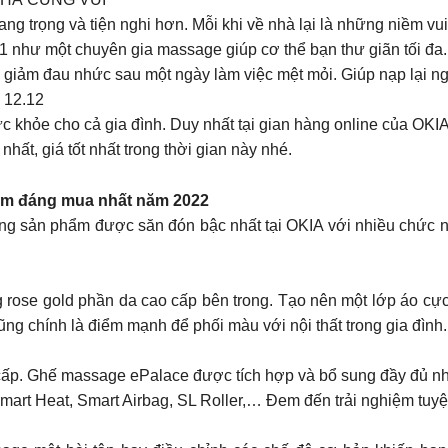
ang trọng và tiện nghi hơn. Mỗi khi về nhà lại là những niềm v
 như một chuyên gia massage giúp cơ thể bạn thư giãn tối đa.
giảm đau nhức sau một ngày làm việc mệt mỏi. Giúp nạp lại ng
12.12
 khỏe cho cả gia đình. Duy nhất tại gian hàng online của OKI
ất, giá tốt nhất trong thời gian này nhé.
ẩm đáng mua nhất năm 2022
g sản phẩm được săn đón bậc nhất tại OKIA với nhiều chức nă
 rose gold phần da cao cấp bên trong. Tạo nên một lớp áo cực
ng chính là điểm mạnh để phối màu với nội thất trong gia đình.
cấp. Ghế massage ePalace được tích hợp và bổ sung đầy đủ 
art Heat, Smart Airbag, SL Roller,… Đem đến trải nghiệm tuyệt