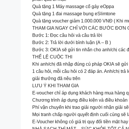
Quà tặng 1 Máy massage cổ gáy eOppa
Quà tặng 1 đai massage bụng eSlimtone
Quà tặng voucher giảm 1.000.000 VNĐ ( Khi m
THAM GIA NGAY CHỈ VỚI CÁC BƯỚC ĐƠN 
Bước 1: Đọc câu hỏi và câu trả lời
Bước 2: Trả lời dưới bình luận (A – B )
Bước 3: OKIA sẽ gửi tin nhắn cho anh/chị các 
THỂ LỆ CUỘC THI ️
Khi anh/chị đã nhập đúng cú pháp OKIA sẽ gửi t
1 câu hỏi, mỗi câu hỏi có 2 đáp án. Anh/chị t
giải thưởng đã nêu trên
LƯU Ý KHI THAM GIA
E-voucher chỉ áp dụng khách hàng mua hàng q
Chương trình áp dụng điều kiện và điều khoản 
Phí vận chuyển khi trao giải người nhận giải sẽ
Mọi tranh chấp người quyết định cuối cùng sẽ l
E-Voucher không có giá trị quy đổi tiền mặt hay
NHÀ SẠCH THÌ MÁT – SỨC KHỎE TỐT CẢ 