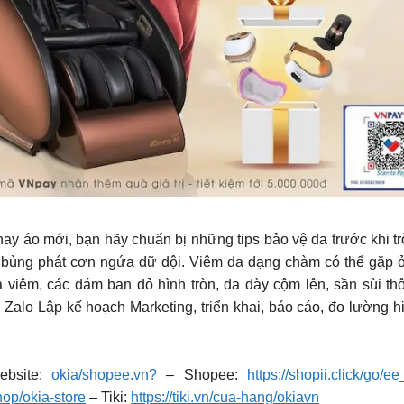
 áo mới, bạn hãy chuẩn bị những tips bảo vệ da trước khi trờ
bùng phát cơn ngứa dữ dội. Viêm da dạng chàm có thể gặp ở m
viêm, các đám ban đỏ hình tròn, da dày cộm lên, sần sùi thô 
alo Lập kế hoạch Marketing, triển khai, báo cáo, đo lường hi
bsite:
okia/shopee.vn?
– Shopee:
https://shopii.click/go/
hop/okia-store
– Tiki:
https://tiki.vn/cua-hang/okiavn