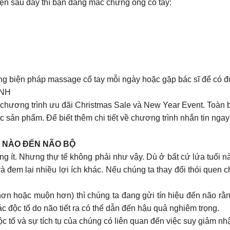
ện sau đây thì bạn đang mắc chứng ống cổ tay:
ng biện pháp massage cổ tay mỗi ngày hoặc gặp bác sĩ để có đư
ANH
 chương trình ưu đãi Christmas Sale và New Year Event. Toàn 
c sản phẩm. Để biết thêm chi tiết về chương trình nhắn tin n
 NÀO ĐẾN NÃO BỘ
g ít. Nhưng thự tế không phải như vậy. Dù ở bất cứ lứa tuổi nà
đem lại nhiều lợi ích khác. Nếu chúng ta thay đổi thói quen ch
 hơn hoặc muộn hơn) thì chúng ta đang gửi tín hiệu đến não r
 độc tố do não tiết ra có thể dẫn đến hậu quả nghiêm trọng.
ộc tố và sự tích tụ của chúng có liên quan đến việc suy giảm nh