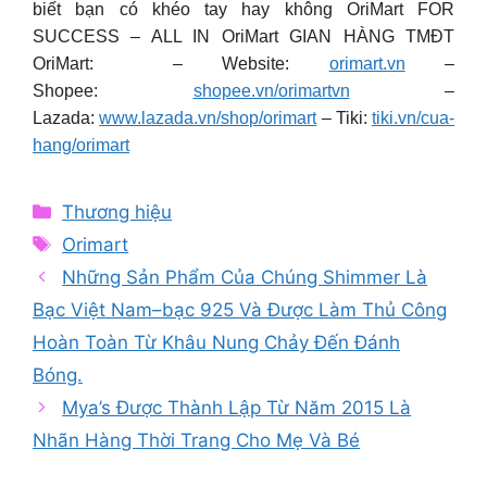
biết bạn có khéo tay hay không OriMart FOR
SUCCESS – ALL IN OriMart GIAN HÀNG TMĐT
OriMart: – Website:
orimart.vn
–
Shopee:
shopee.vn/orimartvn
–
Lazada:
www.lazada.vn/shop/orimart
– Tiki:
tiki.vn/cua-
hang/orimart
Categories
Thương hiệu
Tags
Orimart
Những Sản Phẩm Của Chúng Shimmer Là
Bạc Việt Nam–bạc 925 Và Được Làm Thủ Công
Hoàn Toàn Từ Khâu Nung Chảy Đến Đánh
Bóng.
Mya’s Được Thành Lập Từ Năm 2015 Là
Nhãn Hàng Thời Trang Cho Mẹ Và Bé