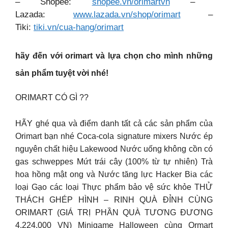
– Shopee:
shopee.vn/orimartvn
–
Lazada:
www.lazada.vn/shop/orimart
–
Tiki:
tiki.vn/cua-hang/orimart
hãy đến với orimart và lựa chọn cho mình những
sản phẩm tuyệt vời nhé!
ORIMART CÓ GÌ ??
HÃY ghé qua và điểm danh tất cả các sản phẩm của
Orimart bạn nhé Coca-cola signature mixers Nước ép
nguyên chất hiệu Lakewood Nước uống không cồn có
gas schweppes Mứt trái cây (100% từ tự nhiên) Trà
hoa hồng mật ong và Nước tăng lực Hacker Bia các
loại Gạo các loại Thực phẩm bảo vệ sức khỏe THỬ
THÁCH GHÉP HÌNH – RINH QUÀ ĐỈNH CÙNG
ORIMART (GIÁ TRỊ PHẦN QUÀ TƯƠNG ĐƯƠNG
4.224.000 VN) Minigame Halloween cùng Ormart