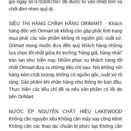
gọi ngay số 0703087097 để được tư vấn nhiệt tình và
chốt đơn nhen quý dị.
SIÊU THỊ HÀNG CHÍNH HÃNG ORIMART Khách
hàng đến với Orimart sẽ không còn gặp phải tình trạng
mua phải các sản phẩm không rõ nguồn gốc xuất xứ.
Orimart mong muốn đưa đến quý khách hàng những
lựa chọn tốt nhất giữa thị trường “hàng giả, hàng nhái”
tràn lan như hiện nay. Nhằm phục vụ khách hàng tốt
nhất Orimart đưa ra những tiêu chí sau: Nói không với
hàng kém chất lượng, không có nguồn gốc, xuất xứ rõ
ràng. Sản phẩm khi nhận hàng như thông tin ban đầu.
Thực hiện các tiêu chí đề ra nếu sản phẩm có lỗi do
bên OriMart.
NƯỚC ÉP NGUYÊN CHẤT HIỆU LAKEWOOD
Không cần nguyên liệu Không cần máy xay cồng kềnh
Không cần các thao tác chuẩn bị phức tạp Không cần