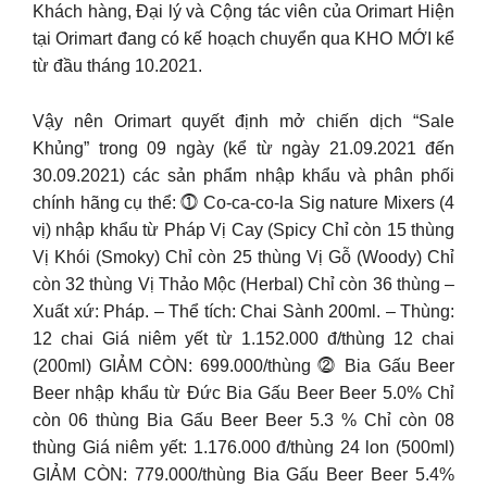
Khách hàng, Đại lý và Cộng tác viên của Orimart Hiện
tại Orimart đang có kế hoạch chuyển qua KHO MỚI kể
từ đầu tháng 10.2021.
Vậy nên Orimart quyết định mở chiến dịch “Sale
Khủng” trong 09 ngày (kể từ ngày 21.09.2021 đến
30.09.2021) các sản phẩm nhập khẩu và phân phối
chính hãng cụ thể: ⓵ Co-ca-co-la Sig nature Mixers (4
vị) nhập khẩu từ Pháp Vị Cay (Spicy Chỉ còn 15 thùng
Vị Khói (Smoky) Chỉ còn 25 thùng Vị Gỗ (Woody) Chỉ
còn 32 thùng Vị Thảo Mộc (Herbal) Chỉ còn 36 thùng –
Xuất xứ: Pháp. – Thể tích: Chai Sành 200ml. – Thùng:
12 chai Giá niêm yết từ 1.152.000 đ/thùng 12 chai
(200ml) GIẢM CÒN: 699.000/thùng ⓶ Bia Gấu Beer
Beer nhập khẩu từ Đức Bia Gấu Beer Beer 5.0% Chỉ
còn 06 thùng Bia Gấu Beer Beer 5.3 % Chỉ còn 08
thùng Giá niêm yết: 1.176.000 đ/thùng 24 lon (500ml)
GIẢM CÒN: 779.000/thùng Bia Gấu Beer Beer 5.4%