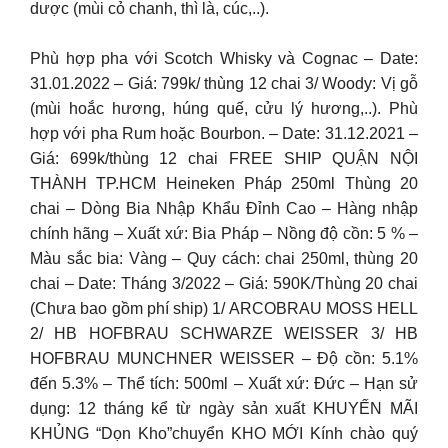
dược (mùi cỏ chanh, thì là, cúc,..).
Phù hợp pha với Scotch Whisky và Cognac – Date:
31.01.2022 – Giá: 799k/ thùng 12 chai 3/ Woody: Vị gỗ
(mùi hoắc hương, húng quế, cửu lý hương,..). Phù
hợp với pha Rum hoặc Bourbon. – Date: 31.12.2021 –
Giá: 699k/thùng 12 chai FREE SHIP QUẬN NỘI
THÀNH TP.HCM Heineken Pháp 250ml Thùng 20
chai – Dòng Bia Nhập Khẩu Đỉnh Cao – Hàng nhập
chính hãng – Xuất xứ: Bia Pháp – Nồng độ cồn: 5 % –
Màu sắc bia: Vàng – Quy cách: chai 250ml, thùng 20
chai – Date: Tháng 3/2022 – Giá: 590K/Thùng 20 chai
(Chưa bao gồm phí ship) 1/ ARCOBRAU MOSS HELL
2/ HB HOFBRAU SCHWARZE WEISSER 3/ HB
HOFBRAU MUNCHNER WEISSER – Độ cồn: 5.1%
đến 5.3% – Thể tích: 500ml – Xuất xứ: Đức – Hạn sử
dụng: 12 tháng kể từ ngày sản xuất KHUYẾN MÃI
KHỦNG “Dọn Kho”chuyển KHO MỚI Kính chào quý