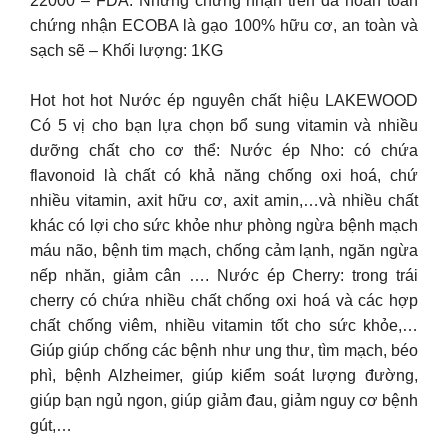
22000 – FDA. Những chứng nhận trên đã hoàn toàn
chứng nhận ECOBA là gạo 100% hữu cơ, an toàn và
sạch sẽ – Khối lượng: 1KG
Hot hot hot Nước ép nguyên chất hiệu LAKEWOOD
Có 5 vị cho bạn lựa chọn bổ sung vitamin và nhiều
dưỡng chất cho cơ thể: Nước ép Nho: có chứa
flavonoid là chất có khả năng chống oxi hoá, chứ
nhiều vitamin, axit hữu cơ, axit amin,…và nhiều chất
khác có lợi cho sức khỏe như phòng ngừa bệnh mạch
máu não, bệnh tim mạch, chống cảm lạnh, ngăn ngừa
nếp nhăn, giảm cân …. Nước ép Cherry: trong trái
cherry có chứa nhiều chất chống oxi hoá và các hợp
chất chống viêm, nhiều vitamin tốt cho sức khỏe,…
Giúp giúp chống các bệnh như ung thư, tìm mạch, béo
phì, bệnh Alzheimer, giúp kiểm soát lượng đường,
giúp bạn ngủ ngon, giúp giảm đau, giảm nguy cơ bệnh
gút,…