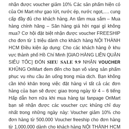
nhận được voucher giảm 10% Các sản phẩm hiện có
của Ori Mart như gạo lứt, nước ép, nước ngọt,…. cung
cấp đầy đủ cho khách hàng. An tâm mua sắm – Mua
hàng chính hãng – Săn hàng giá hời ngại gì không
mua? Cơ hội đặt biệt nhận được voucher FREESHIP
cho đơn từ 1 triệu dành cho khách hàng NỘI THÀNH
HCM Điều kiện áp dụng: Cho các khách hàng ở khu
vực thành phố Hồ Chí Minh [GIAO HÀNG LIÊN QUẬN
SIÊU TỐC] ĐÓN 𝐒𝐈𝐄̂𝐔 𝐒𝐀𝐋𝐄 𝟗.𝟗 NHẬN 𝗩𝗢𝗨𝗖𝗛𝗘𝗥
KHỦNG OriMart đem đến cho bạn vô vàng sản phẩm
phục vụ nhu cầu ăn uống trong mùa dịch. Bạn không
cần khó khăn trong việc đặt hàng vì tất cả các đơn
hàng của bạn sẽ được giao trong ngày từ 4 – 6 tiếng
Hấp dẫn hơn nữa khi mua hàng tại fanpage OriMart
bạn sẽ nhận được các voucher cực khủng chỉ duy
nhất trong những ngày này: Voucher giảm 10% cho
đơn hàng từ 500.000 Voucher freeship cho đơn hàng
từ 1.000.000 dành cho khách hàng NỘI THÀNH HCM