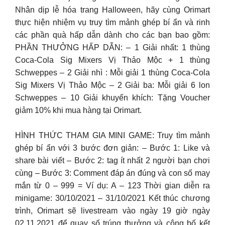
Nhân dịp lễ hóa trang Halloween, hãy cùng Orimart
thực hiện nhiệm vụ truy tìm mảnh ghép bí ẩn và rinh
các phần quà hấp dẫn dành cho các bạn bao gồm:
PHẦN THƯỞNG HẤP DẪN: – 1 Giải nhất: 1 thùng
Coca-Cola Sig Mixers Vị Thảo Mộc + 1 thùng
Schweppes – 2 Giải nhì : Mỗi giải 1 thùng Coca-Cola
Sig Mixers Vị Thảo Mộc – 2 Giải ba: Mỗi giải 6 lon
Schweppes – 10 Giải khuyến khích: Tặng Voucher
giảm 10% khi mua hàng tại Orimart.
HÌNH THỨC THAM GIA MINI GAME: Truy tìm mảnh
ghép bí ẩn với 3 bước đơn giản: – Bước 1: Like và
share bài viết – Bước 2: tag ít nhất 2 người bạn chơi
cùng – Bước 3: Comment đáp án đúng và con số may
mắn từ 0 – 999 = Ví dụ: A – 123 Thời gian diễn ra
minigame: 30/10/2021 – 31/10/2021 Kết thúc chương
trình, Orimart sẽ livestream vào ngày 19 giờ ngày
02.11.2021 để quay số trúng thưởng và công bố kết