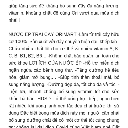
giúp tăng sức đề kháng bổ sung đầy đủ năng lượng,
vitamin, khoáng chất để cùng Ori vượt qua mùa dịch
nhé!!!
NƯỚC ÉP TRÁI CÂY ORIMART -Làm từ trái cây hữu
cơ 100% -Sản xuất với dây chuyền hiện đại, khép kín -
Chứa nhiều chất tốt cho cơ thể và nhiều vitamin A, K,
C, B, B1, B2, B6… -Không chất bảo quản, an toàn cho
sức khỏe LỢI ÍCH CỦA NƯỚC ÉP -Hỗ trợ miễn dịch
ngăn ngừa các bệnh ung thư. -Tăng cường hệ tiêu
hóa, giảm mỡ bụng,… -Giúp tinh thần thoải mái, bổ
sung năng lượng. -Dưỡng đẹp da, tốt cho da và tóc. -
Tiện lợi, nhanh chóng bổ sung vitamin tốt cho sức
khỏe bà bầu. HDSD: có thể uống trực tiếp, ngon hơn
rất nhiều khi uống lạnh nên lắc đều chai trước khi sử
dụng Đặc biệt trong mùa dịch này mọi người cần phải
bổ sung dưỡng chất để có một cơ thể tốt cùng chung
tay chống lại đại dịch Covid cùng Việt Nam nhé Đặt