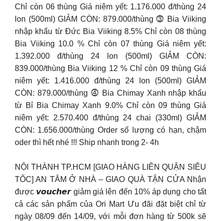
Chỉ còn 06 thùng Giá niêm yết: 1.176.000 đ/thùng 24
lon (500ml) GIẢM CÒN: 879.000/thùng ⓷ Bia Viiking
nhập khẩu từ Đức Bia Viiking 8.5% Chỉ còn 08 thùng
Bia Viiking 10.0 % Chỉ còn 07 thùng Giá niêm yết:
1.392.000 đ/thùng 24 lon (500ml) GIẢM CÒN:
839.000/thùng Bia Viiking 12 % Chỉ còn 09 thùng Giá
niêm yết: 1.416.000 đ/thùng 24 lon (500ml) GIẢM
CÒN: 879.000/thùng ⓸ Bia Chimay Xanh nhập khẩu
từ Bỉ Bia Chimay Xanh 9.0% Chỉ còn 09 thùng Giá
niêm yết: 2.570.400 đ/thùng 24 chai (330ml) GIẢM
CÒN: 1.656.000/thùng Order số lượng có hạn, chậm
oder thì hết nhé !!! Ship nhanh trong 2- 4h
NỘI THÀNH TP.HCM [GIAO HÀNG LIÊN QUẬN SIÊU
TỐC] AN TÂM Ở NHÀ – GIAO QUÀ TẬN CỬA Nhận
được 𝙫𝙤𝙪𝙘𝙝𝙚𝙧 giảm giá lên đến 10% áp dụng cho tất
cả các sản phẩm của Ori Mart Ưu đãi đặt biệt chỉ từ
ngày 08/09 đến 14/09, với mỗi đơn hàng từ 500k sẽ