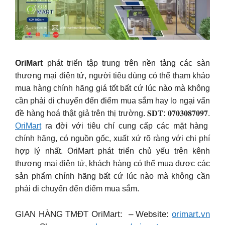
OriMart
phát triển tập trung trên nền tảng các sàn
thương mại điện tử, người tiêu dùng có thể tham khảo
mua hàng chính hãng giá tốt bất cứ lúc nào mà không
cần phải di chuyển đến điểm mua sắm hay lo ngại vấn
đề hàng hoá thật giả trên thị trường. 𝐒𝐃𝐓: 𝟎𝟕𝟎𝟑𝟎𝟖𝟕𝟎𝟗𝟕.
OriMart
ra đời với tiêu chí cung cấp các mặt hàng
chính hãng, có nguồn gốc, xuất xứ rõ ràng với chi phí
hợp lý nhất. OriMart phát triển chủ yếu trên kênh
thương mại điện tử, khách hàng có thể mua được các
sản phẩm chính hãng bất cứ lúc nào mà không cần
phải di chuyển đến điểm mua sắm.
GIAN HÀNG TMĐT OriMart: – Website:
orimart.vn