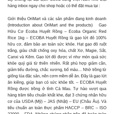
hàng inbox ngay cho shop hoặc có thể đặt mua tại :
Giới thiệu OriMart và các sản phẩm đang kinh doanh
(Introduction about OriMart and the products) Gạo
Hữu Cơ Ecoba Huyết Rồng – Ecoba Organic Red
Rice 1kg – ECOBA Huyết Rồng là gạo lứt đỏ 100%
hữu cơ, đảm bảo an toàn sức khỏe. Hạt gạo đỏ ruột
trắng, giàu chất chống oxy hóa, chất Xơ, Magie, Sắt,
Canxi và Kẽm. Gạo lứt đỏ được ví như món quà sức
khỏe quý giá từ thiên nhiên. Rất phù hợp giảm cân,
giảm tiểu đường, chắc xương, bổ máu… Nhờ trồng từ
giống lúa đặc sản, nên cơm mềm dễ ăn. Đây là gạo lứt
ăn kiêng, giúp bạn có sức khỏe tốt. – ECOBA Huyết
Rồng được trồng ở tỉnh Cà Mau. Tự hào vượt qua
hàng trăm tiêu chuẩn khắt khe, đạt 3 chứng nhận hữu
cơ của USDA (Mỹ) – JAS (Nhật) – EU (Châu Âu). Và
tiêu chuẩn an toàn thực phẩm HACCP – BRC – ISO