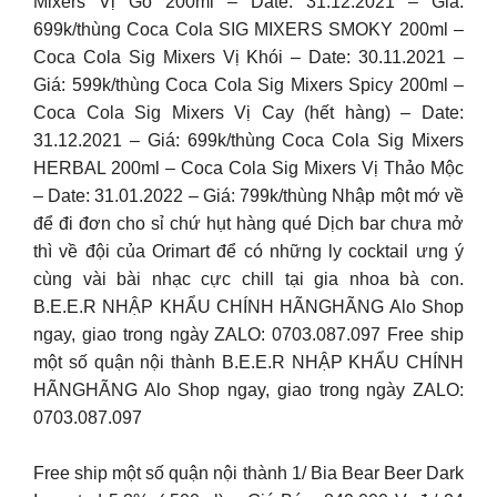
Mixers Vị Gỗ 200ml – Date: 31.12.2021 – Giá:
699k/thùng Coca Cola SIG MIXERS SMOKY 200ml –
Coca Cola Sig Mixers Vị Khói – Date: 30.11.2021 –
Giá: 599k/thùng Coca Cola Sig Mixers Spicy 200ml –
Coca Cola Sig Mixers Vị Cay (hết hàng) – Date:
31.12.2021 – Giá: 699k/thùng Coca Cola Sig Mixers
HERBAL 200ml – Coca Cola Sig Mixers Vị Thảo Mộc
– Date: 31.01.2022 – Giá: 799k/thùng Nhập một mớ về
để đi đơn cho sỉ chứ hụt hàng qué Dịch bar chưa mở
thì về đội của Orimart để có những ly cocktail ưng ý
cùng vài bài nhạc cực chill tại gia nhoa bà con.
B.E.E.R NHẬP KHẨU CHÍNH HÃNGHÃNG Alo Shop
ngay, giao trong ngày ZALO: 0703.087.097 Free ship
một số quận nội thành B.E.E.R NHẬP KHẨU CHÍNH
HÃNGHÃNG Alo Shop ngay, giao trong ngày ZALO:
0703.087.097
Free ship một số quận nội thành 1/ Bia Bear Beer Dark