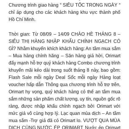
Chương trình giao hàng “ SIÊU TỐC TRONG NGÀY “
chỉ áp dụng cho các khách hàng khu vực thành phố
Hồ Chí Minh.
Thời gian: Từ 08/09 – 14/09 CHÀO HÈ THÁNG 8 –
SIÊU THỊ HÀNG NHẬP KHẨU CHÍNH NGẠCH CÓ
GÌ? Nhằm khuyến khích khách hàng: An tâm mua sắm
– Mua hàng chính hãng – Săn hàng giá hời, Orimart
đẩy mạnh hỗ trợ quý khách hàng Combo chương trình
khuyến mãi kéo dài trong suốt tháng 8 này, bao gồm:
Flash Sale mỗi ngày Deal Sốc mỗi ngày Hàng loạt
voucher hấp dẫn Thông qua chương trình hỗ trợ trên,
Orimart hy vọng, quý khách hàng có thể an tâm mua
sắm những sản phẩm chất lượng, uy tín, nguồn gốc rõ
ràng, được nhập khẩu chính ngạch bởi Orimart với
mức giá vô cùng hợp lý. Lạc quan mùa dịch – An tâm
mua sắm -Trợ giá đã có Orimart lo. VƯỢT QUA MÙA
DỊCH CÙNG NƯỚC ÉP ORIMART Nước ép Orimart