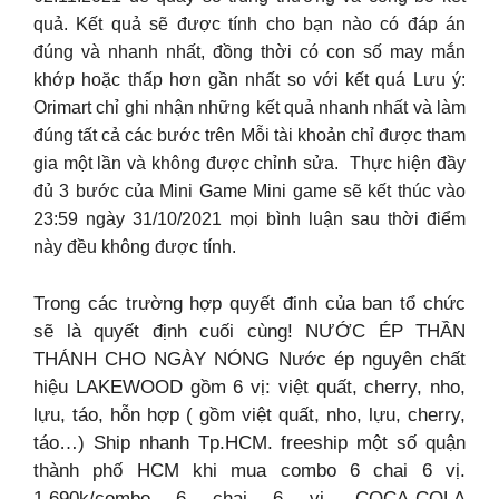
quả. Kết quả sẽ được tính cho bạn nào có đáp án
đúng và nhanh nhất, đồng thời có con số may mắn
khớp hoặc thấp hơn gần nhất so với kết quá Lưu ý:
Orimart chỉ ghi nhận những kết quả nhanh nhất và làm
đúng tất cả các bước trên Mỗi tài khoản chỉ được tham
gia một lần và không được chỉnh sửa.
Thực hiện đầy
đủ 3 bước của Mini Game Mini game sẽ kết thúc vào
23:59 ngày 31/10/2021 mọi bình luận sau thời điểm
này đều không được tính.
Trong các trường hợp quyết đinh của ban tổ chức
sẽ là quyết định cuối cùng! NƯỚC ÉP THẦN
THÁNH CHO NGÀY NÓNG Nước ép nguyên chất
hiệu LAKEWOOD gồm 6 vị: việt quất, cherry, nho,
lựu, táo, hỗn hợp ( gồm việt quất, nho, lựu, cherry,
táo…) Ship nhanh Tp.HCM. freeship một số quận
thành phố HCM khi mua combo 6 chai 6 vị.
1.690k/combo 6 chai 6 vị. COCA-COLA