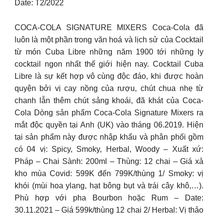
Date: T2/2022
COCA-COLA SIGNATURE MIXERS Coca-Cola đã
luôn là một phần trong văn hoá và lịch sử của Cocktail
từ món Cuba Libre những năm 1900 tới những ly
cocktail ngon nhất thế giới hiện nay. Cocktail Cuba
Libre là sự kết hợp vô cùng độc đáo, khi được hoàn
quyện bởi vị cay nồng của rượu, chút chua nhẹ từ
chanh lẫn thêm chút sảng khoái, đã khát của Coca-
Cola Dòng sản phẩm Coca-Cola Signature Mixers ra
mắt độc quyền tại Anh (UK) vào tháng 06.2019. Hiện
tại sản phẩm này được nhập khẩu và phân phối gồm
có 04 vị: Spicy, Smoky, Herbal, Woody – Xuất xứ:
Pháp – Chai Sành: 200ml – Thùng: 12 chai – Giá xả
kho mùa Covid: 599K đến 799K/thùng 1/ Smoky: vị
khói (mùi hoa ylang, hạt bông bụt và trái cây khô,…).
Phù hợp với pha Bourbon hoặc Rum – Date:
30.11.2021 – Giá 599k/thùng 12 chai 2/ Herbal: Vị thảo