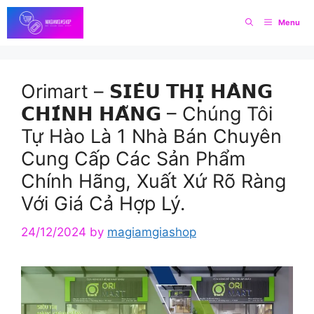
Skip
Menu
to
content
Orimart – 𝗦𝗜𝗘̂𝗨 𝗧𝗛𝗜̣ 𝗛𝗔̀𝗡𝗚
𝗖𝗛𝗜́𝗡𝗛 𝗛𝗔̃𝗡𝗚 – Chúng Tôi
Tự Hào Là 1 Nhà Bán Chuyên
Cung Cấp Các Sản Phẩm
Chính Hãng, Xuất Xứ Rõ Ràng
Với Giá Cả Hợp Lý.
24/12/2024
by
magiamgiashop