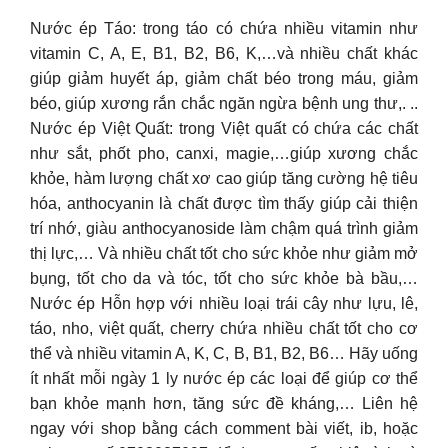
Nước ép Táo: trong táo có chứa nhiều vitamin như
vitamin C, A, E, B1, B2, B6, K,…và nhiều chất khác
giúp giảm huyết áp, giảm chất béo trong máu, giảm
béo, giúp xương rắn chắc ngăn ngừa bệnh ung thư,. ..
Nước ép Việt Quất: trong Việt quất có chứa các chất
như sắt, phốt pho, canxi, magie,…giúp xương chắc
khỏe, hàm lượng chất xơ cao giúp tăng cường hệ tiêu
hóa, anthocyanin là chất được tìm thấy giúp cải thiện
trí nhớ, giàu anthocyanoside làm chậm quá trình giảm
thị lực,… Và nhiều chất tốt cho sức khỏe như giảm mở
bụng, tốt cho da và tóc, tốt cho sức khỏe bà bầu,…
Nước ép Hỗn hợp với nhiều loại trái cây như lựu, lê,
táo, nho, việt quất, cherry chứa nhiều chất tốt cho cơ
thể và nhiều vitamin A, K, C, B, B1, B2, B6… Hãy uống
ít nhất mỗi ngày 1 ly nước ép các loại để giúp cơ thể
bạn khỏe mạnh hơn, tăng sức đề kháng,… Liên hệ
ngay với shop bằng cách comment bài viết, ib, hoặc