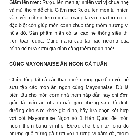
Giấm lên men: Rượu lên men tự nhiên với vị chua nhẹ
và mùi thơm dễ chịu Giấm me: Rượu lên men tự nhiên
và nước cốt me tươi cô đặc mang lại vị chua thơm dịu,
đặc biệt còn giúp món canh chua tăng thêm hương vị
nữa đó. Sản phẩm hiện có tại các hệ thống siêu thị
trên toàn quốc. Cùng nâng cấp tài nấu nướng của
mình để bữa cơm gia đình càng thêm ngon nhé!
CÙNG MAYONNAISE ĂN NGON CẢ TUẦN
Chiều lòng tất cả các thành viên trong gia đình với bộ
sưu tập các món ăn ngon cùng Mayonnaise. Dù là
biến tấu cho món cơm nhà thêm hấp dẫn hay chỉ đơn
giản là món ăn nhanh nấu gọn nhưng vẫn đủ dinh
dưỡng cho sức khỏe gia đình, hãy lựa chọn kết hợp
với xốt Mayonnaise Ngon số 1 Hàn Quốc để món
ngon thêm bùng vị nhé! Được chế biến từ lòng đỏ
những quả trứng gà tươi với hương vị đậm đà, thơm