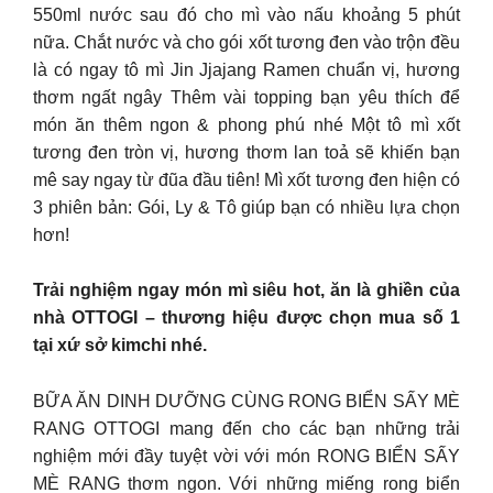
550ml nước sau đó cho mì vào nấu khoảng 5 phút
nữa. Chắt nước và cho gói xốt tương đen vào trộn đều
là có ngay tô mì Jin Jjajang Ramen chuẩn vị, hương
thơm ngất ngây Thêm vài topping bạn yêu thích để
món ăn thêm ngon & phong phú nhé Một tô mì xốt
tương đen tròn vị, hương thơm lan toả sẽ khiến bạn
mê say ngay từ đũa đầu tiên! Mì xốt tương đen hiện có
3 phiên bản: Gói, Ly & Tô giúp bạn có nhiều lựa chọn
hơn!
Trải nghiệm ngay món mì siêu hot, ăn là ghiền của
nhà OTTOGI – thương hiệu được chọn mua số 1
tại xứ sở kimchi nhé.
BỮA ĂN DINH DƯỠNG CÙNG RONG BIỂN SẤY MÈ
RANG OTTOGI mang đến cho các bạn những trải
nghiệm mới đầy tuyệt vời với món RONG BIỂN SẤY
MÈ RANG thơm ngon. Với những miếng rong biển