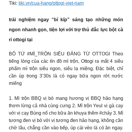
Tiki:
tiki.vn/cua-hang/ottogi-viet-nam
trải nghiệm ngay “bí kíp” sáng tạo những món
ngon nhanh gọn, tiện lợi với trợ thủ đắc lực bột cà
ri ottogi tại
BỘ TỨ #MÌ_TRỘN SIÊU ĐẲNG TỪ OTTOGI Theo
tiếng lòng của các tín đồ mì trộn, Ottogi ra mắt 4 siêu
phẩm mì trộn siêu ngon, siêu lạ miệng. Đặc biệt, chỉ
cần úp trong 3’30s là có ngay bữa ngon rớt nước
miếng
1. Mì trộn BBQ vị bò mang hương vị BBQ hảo hạng
thơm lừng cả nhà cùng cưng 2. Mì trộn Yeul vị gà cay
với vị cay Bùng nổ cho bữa ăn khuya thêm #cháy 3. Mì
tương đen vị bò với vị tương đen hảo hạng, không cần
chờ lâu, chẳng cần vào bếp, úp cái vèo là có ăn ngay.