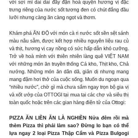
với sợi mì dai dai đầy đặn hoà quyện hương vị đặc
trưng riêng của nước sốt tương đen có chút đắng đầu
lưỡi nhưng càng ăn càng ngọt và thơm.
Khám phá ẤN ĐỘ với món cà ri nước sốt sền sệt sánh
màu nâu sẫm, được kết hợp nhiều nguyên liệu rau củ
và thịt, hương vị cay nồng có sức hấp dẫn khó cưỡng.
Trở về hoà mình với thiên nhiên làng quê VIỆT NAM
với những món ăn truyền thống Cá kho, Thịt kho, Chả
nướng. Những món ăn dân dã, giản dị nhưng mang
mang đậm hơi thở của cuộc sống. Muốn du ngoạn qua
“nhiều nước”, chờ gì mà chưa sắm ngay trọn bộ gia vị
và xốt ướp của OTTOGI tại mua tại các chợ và siêu thị
toàn quốc hoặc trên các gian hàng điện tử của Ottogi:
PIZZA ĂN LIỀN ĂN LÀ NGHIỀN Nửa đêm rồi mà
thèm Pizza thì phải làm sao? Đừng lo bạn có thể
lựa ngay 2 loại Pizza Thập Cẩm và Pizza Bulgogi