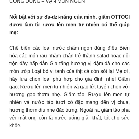
CÔNG DỤNG – VẠN MÓN NGON
Nổi bật với sự đa-dzi-năng của mình, giấm OTTOGI
được làm từ rượu lên men tự nhiên có thể giúp
mẹ:
Chế biến các loại nước chấm ngon đúng điệu Biến
hóa các món rau nhàm chán trở thành salad hoặc gỏi
trộn đầy hấp dẫn Gia tăng hương vị đậm đà cho các
món ướp Loại bỏ vị tanh của thịt cá còn sót lại Mẹ ơi,
hãy lựa chọn loại phù hợp cho gia đình nhé! Giấm
gạo: Rượu lên men tự nhiên và gạo lứt tuyển chọn với
hương gạo thơm nhẹ. Giấm táo: Rượu lên men tự
nhiên và nước táo tươi cô đặc mang đến vị chua,
hương thơm dịu nhẹ đặc trưng. Ngoài ra, giấm táo pha
với mật ong còn là nước uống giải khát, tốt cho sức
khỏe.