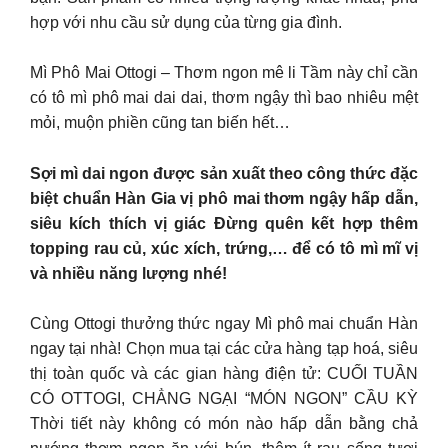
hợp với nhu cầu sử dụng của từng gia đình.
Mì Phô Mai Ottogi – Thơm ngon mê li Tầm này chỉ cần
có tô mì phô mai dai dai, thơm ngậy thì bao nhiêu mệt
mỏi, muộn phiền cũng tan biến hết…
Sợi mì dai ngon được sản xuất theo công thức đặc
biệt chuẩn Hàn Gia vị phô mai thơm ngậy hấp dẫn,
siêu kích thích vị giác Đừng quên kết hợp thêm
topping rau củ, xúc xích, trứng,… để có tô mì mĩ vị
và nhiều năng lượng nhé!
Cùng Ottogi thưởng thức ngay Mì phô mai chuẩn Hàn
ngay tại nhà! Chọn mua tại các cửa hàng tạp hoá, siêu
thị toàn quốc và các gian hàng điện tử: CUỐI TUẦN
CÓ OTTOGI, CHẲNG NGẠI “MÓN NGON” CẦU KỲ
Thời tiết này không có món nào hấp dẫn bằng chả