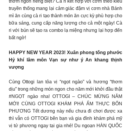
thơm ngon riêng biệt? Cà ri kết hợp với cơm theo kiểu
truyền thống mang lại cảm giác đậm vị cơm nhà Bánh
mì ăn cùng cà ri tạo thành món ăn cực kỳ phù hợp cho
bữa sáng, cung cấp năng lượng cho cả một ngày! Cà
ri với bún sẽ tạo ra combo lạ miệng nhưng lại hợp đến
bất ngờ!
HAPPY NEW YEAR 2023! Xuân phong tống phước
Hỷ khí lâm môn Vạn sự như ý An khang thịnh
vượng
Cùng Ottogi lan tỏa vị “ngọt ngào” và hương “thơm
dịu” trong những món ngon cho năm mới khởi đầu thật
#NGỌT ngào nha! OTTOGI – CHÚC MỪNG NĂM
MỚI! CÙNG OTTOGI KHÁM PHÁ ẨM THỰC BỐN
PHƯƠNG Tết dương này nếu chưa đi chơi được xa
thì vẫn có OTTOGI bên bạn và gia đình khám phá mỹ
vị tứ phương ngay tại gia nhé! Du ngoạn HÀN QUỐC