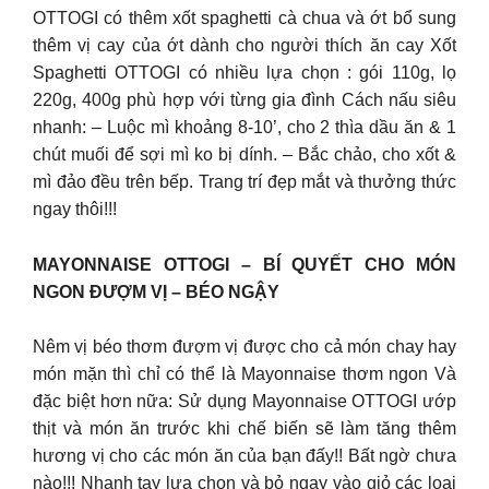
OTTOGI có thêm xốt spaghetti cà chua và ớt bổ sung
thêm vị cay của ớt dành cho người thích ăn cay Xốt
Spaghetti OTTOGI có nhiều lựa chọn : gói 110g, lọ
220g, 400g phù hợp với từng gia đình Cách nấu siêu
nhanh: – Luộc mì khoảng 8-10’, cho 2 thìa dầu ăn & 1
chút muối để sợi mì ko bị dính. – Bắc chảo, cho xốt &
mì đảo đều trên bếp. Trang trí đẹp mắt và thưởng thức
ngay thôi!!!
MAYONNAISE OTTOGI – BÍ QUYẾT CHO MÓN
NGON ĐƯỢM VỊ – BÉO NGẬY
Nêm vị béo thơm đượm vị được cho cả món chay hay
món mặn thì chỉ có thể là Mayonnaise thơm ngon Và
đặc biệt hơn nữa: Sử dụng Mayonnaise OTTOGI ướp
thịt và món ăn trước khi chế biến sẽ làm tăng thêm
hương vị cho các món ăn của bạn đấy!! Bất ngờ chưa
nào!!! Nhanh tay lựa chọn và bỏ ngay vào giỏ các loại