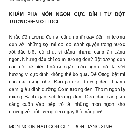
KHÁM PHÁ MÓN NGON CỰC ĐỈNH TỪ BỘT
TƯƠNG ĐEN OTTOGI
Nhắc đến tương đen ai cũng nghĩ ngay đến mì tương
đen với những sợi mì dai dai sánh quyện trong nước
xốt đặc biệt, có chút vị đắng nhưng càng ăn càng
ngon. Nhưng đâu chỉ có mì tương đen? Bột tương đen
còn có thể biến hoá ra ngàn món ngon mới lạ với
hương vị cực đỉnh không thể bỏ qua. Để Ottogi bật mí
cho các nàng nhé! Đậu phụ sốt tương đen: Thanh
đạm, giàu dinh dưỡng Cơm tương đen: Thơm ngon lạ
miệng Bánh gạo sốt tương đen: Dẻo dai, càng ăn
càng cuốn Vào bếp trổ tài những món ngon khó
cưỡng với bột tương đen ngay thôi nàng ơi!
MÓN NGON NẤU GỌN GIỮ TRỌN DÁNG XINH