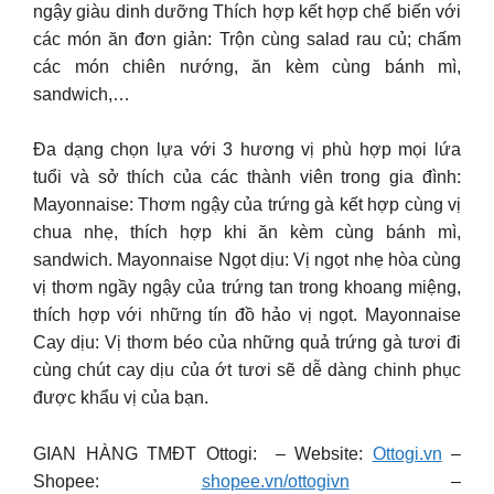
ngậy giàu dinh dưỡng Thích hợp kết hợp chế biến với
các món ăn đơn giản: Trộn cùng salad rau củ; chấm
các món chiên nướng, ăn kèm cùng bánh mì,
sandwich,…
Đa dạng chọn lựa với 3 hương vị phù hợp mọi lứa
tuổi và sở thích của các thành viên trong gia đình:
Mayonnaise: Thơm ngậy của trứng gà kết hợp cùng vị
chua nhẹ, thích hợp khi ăn kèm cùng bánh mì,
sandwich. Mayonnaise Ngọt dịu: Vị ngọt nhẹ hòa cùng
vị thơm ngầy ngậy của trứng tan trong khoang miệng,
thích hợp với những tín đồ hảo vị ngọt. Mayonnaise
Cay dịu: Vị thơm béo của những quả trứng gà tươi đi
cùng chút cay dịu của ớt tươi sẽ dễ dàng chinh phục
được khẩu vị của bạn.
GIAN HÀNG TMĐT Ottogi: – Website:
Ottogi.vn
–
Shopee:
shopee.vn/ottogivn
–