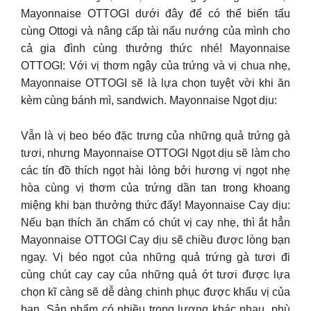
Mayonnaise OTTOGI dưới đây để có thể biến tấu
cùng Ottogi và nâng cấp tài nấu nướng của mình cho
cả gia đình cùng thưởng thức nhé! Mayonnaise
OTTOGI: Với vị thơm ngậy của trứng và vị chua nhẹ,
Mayonnaise OTTOGI sẽ là lựa chọn tuyệt vời khi ăn
kèm cùng bánh mì, sandwich. Mayonnaise Ngọt dịu:
Vẫn là vị beo béo đặc trưng của những quả trứng gà
tươi, nhưng Mayonnaise OTTOGI Ngọt dịu sẽ làm cho
các tín đồ thích ngọt hài lòng bởi hương vị ngọt nhẹ
hòa cùng vị thơm của trứng dần tan trong khoang
miệng khi bạn thưởng thức đấy! Mayonnaise Cay dịu:
Nếu bạn thích ăn chấm có chút vị cay nhẹ, thì ắt hẳn
Mayonnaise OTTOGI Cay dịu sẽ chiều được lòng bạn
ngay. Vị béo ngọt của những quả trứng gà tươi đi
cùng chút cay cay của những quả ớt tươi được lựa
chọn kĩ càng sẽ dễ dàng chinh phục được khẩu vị của
bạn. Sản phẩm có nhiều trọng lượng khác nhau, phù