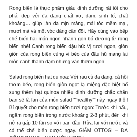
Rong biển là thực phẩm giàu dinh dưỡng rất tốt cho
phái đẹp với đa dạng chất xơ, đạm, sinh tố, chất
khoáng… giúp làn da mịn màng, mái tóc mềm mại,
mượt mà và một vóc dáng cân đối. Hãy cùng vào bếp
chế biến hai món ngon nhanh gọn bổ dưỡng từ rong
biển nhé! Canh rong biển đậu hũ: Vị tươi ngon, giòn
giòn của rong biển cùng vị béo của đậu hũ mang lại
món canh thanh đạm nhưng vẫn thơm ngon.
Salad rong biển hạt quinoa: Với rau củ đa dạng, cá hồi
thơm béo, rong biển giòn ngọt lạ miệng đặc biệt bổ
sung thêm hạt quinoa nhiều dinh dưỡng chắc chắn
bạn sẽ là fan của món salad “”healthy”” này ngay thôi!
Bí quyết cho món rong biển tươi ngon: Trước khi nấu,
ngâm rong biển trong nước khoảng 2-3 phút, đến khi
nở ra gấp 10 lần so với ban đầu. Rửa lại với nước và
có thể chế biến được ngay. GIẤM OTTOGI – ĐA