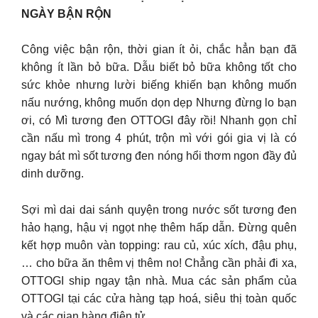
NGÀY BẬN RỘN
Công việc bận rộn, thời gian ít ỏi, chắc hẳn bạn đã
không ít lần bỏ bữa. Dẫu biết bỏ bữa không tốt cho
sức khỏe nhưng lười biếng khiến bạn không muốn
nấu nướng, không muốn dọn dẹp Nhưng đừng lo bạn
ơi, có Mì tương đen OTTOGI đây rồi! Nhanh gọn chỉ
cần nấu mì trong 4 phút, trộn mì với gói gia vị là có
ngay bát mì sốt tương đen nóng hổi thơm ngon đầy đủ
dinh dưỡng.
Sợi mì dai dai sánh quyện trong nước sốt tương đen
hảo hạng, hậu vị ngọt nhẹ thêm hấp dẫn. Đừng quên
kết hợp muôn vàn topping: rau củ, xúc xích, đậu phụ,
… cho bữa ăn thêm vị thêm no! ️Chẳng cần phải đi xa,
OTTOGI ship ngay tận nhà. Mua các sản phẩm của
OTTOGI tại các cửa hàng tạp hoá, siêu thị toàn quốc
và các gian hàng điện tử