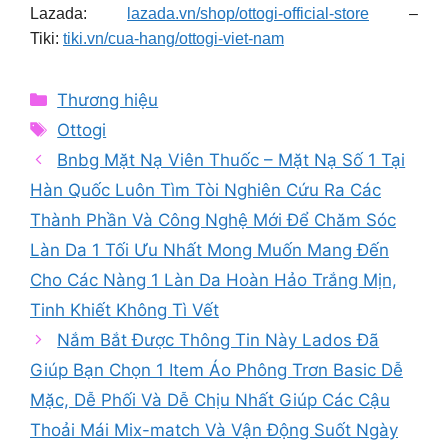
Lazada:
lazada.vn/shop/ottogi-official-store
–
Tiki:
tiki.vn/cua-hang/ottogi-viet-nam
Categories
Thương hiệu
Tags
Ottogi
Bnbg Mặt Nạ Viên Thuốc – Mặt Nạ Số 1 Tại
Hàn Quốc Luôn Tìm Tòi Nghiên Cứu Ra Các
Thành Phần Và Công Nghệ Mới Để Chăm Sóc
Làn Da 1 Tối Ưu Nhất Mong Muốn Mang Đến
Cho Các Nàng 1 Làn Da Hoàn Hảo Trắng Mịn,
Tinh Khiết Không Tì Vết
Nắm Bắt Được Thông Tin Này Lados Đã
Giúp Bạn Chọn 1 Item Áo Phông Trơn Basic Dễ
Mặc, Dễ Phối Và Dễ Chịu Nhất Giúp Các Cậu
Thoải Mái Mix-match Và Vận Động Suốt Ngày