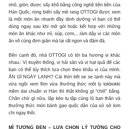
nhỏ, giòn, được sấy khô bằng công nghệ tiên tiến của
Hàn Quốc, rong biển sấy mè rang OTTOGI được xem
là một món ăn nhanh đầy dinh dưỡng vì bạn có thể
dùng ngay sau khi mở gói hoặc kết hợp với những
món ăn khác như mì, súp, cơm,…làm dậy vị các món
ăn vô cùng đơn giản mà lại rất ngon và đậm đà.
Bên cạnh đó, nhà OTTOGI có tới ba hương vị khác
nhau.: Vị truyền thống, vị hải sản và vị hạt quả để các
bạn có thể tùy thích lựa chọn theo khẩu vị của mình.
ĂN GÌ NGÀY LẠNH? Cái thời tiết se se lạnh này mà
vừa ngồi xem film vừa thưởng thức một ly tokbokki
mềm dai chuẩn vị Hàn thì thật không gì “chill” bằng.
Chần chừ gì nữa, lập kèo tụ tập cùng lũ bạn thân và
thưởng thức món bánh gạo quốc dân của xứ sở kim
chi ngay thôi.
MÌ TƯƠNG ĐEN – LỰA CHỌN LÝ TƯỞNG CHO