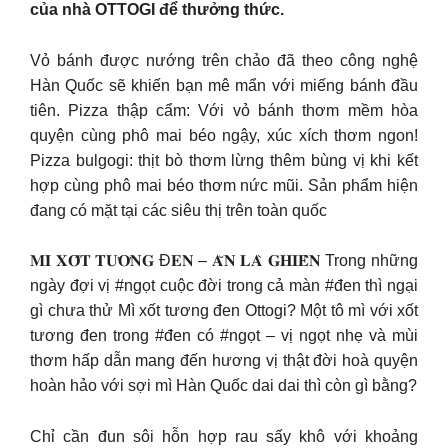
của nhà OTTOGI để thưởng thức.
Vỏ bánh được nướng trên chảo đã theo công nghệ
Hàn Quốc sẽ khiến bạn mê mẩn với miếng bánh đầu
tiên. Pizza thập cẩm: Với vỏ bánh thơm mềm hòa
quyện cùng phô mai béo ngậy, xúc xích thơm ngon!
Pizza bulgogi: thịt bò thơm lừng thêm bùng vị khi kết
hợp cùng phô mai béo thơm nức mũi. Sản phẩm hiện
đang có mặt tại các siêu thị trên toàn quốc
𝐌𝐈̀ 𝐗𝐎̂́𝐓 𝐓𝐔̛𝐎̛𝐍𝐆 Đ𝐄𝐍 – 𝐀̆𝐍 𝐋𝐀̀ 𝐆𝐇𝐈𝐄̂̀𝐍 Trong những
ngày đợi vị #ngọt cuộc đời trong cả màn #đen thì ngại
gì chưa thử Mì xốt tương đen Ottogi? Một tô mì với xốt
tương đen trong #đen có #ngọt – vị ngọt nhẹ và mùi
thơm hấp dẫn mang đến hương vị thật đời hoà quyện
hoàn hảo với sợi mì Hàn Quốc dai dai thì còn gì bằng?
Chỉ cần đun sôi hỗn hợp rau sấy khô với khoảng