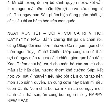
4. Mì xốt tương đen vị bò sánh quyện nước xốt vẫn
thơm ngon mà thêm phần tiện lợi so với các dòng mì
cũ. Thử ngay nào Sản phẩm hiện đang phân phối tại
các siêu thị và bách hóa trên toàn quốc.
NGẤY MÓN TẾT – ĐỔI VỊ VỚI CÀ RI VỊ HƠI
CAYYYYYY NÀO! Bánh chưng thịt gà đã chán rồi,
cùng Ottogi đổi món cơm nhà với Cà ri ngon ngon cho
món ngon “tuyệt đỉnh”! Chiên: Ướp cùng rau củ thái
sợi có ngay món rau củ cà ri chiên, giòn rụm hấp dẫn.
Xào: Thêm chút bột cà ri cho món bò xào rau củ cho
màu sắc hấp dẫn, hương thơm khó cưỡng Súp: Kết
hợp với bất kì nguyên liệu nào bột cà ri cũng tạo nên
món súp sánh quyện, ăn cùng cơm hay bánh mì đều
cuốn Canh: Nêm chút bột cà ri khi nấu có ngay món
canh cà ri hải sản, ăn cùng bún ngon mê ly HAPPY
NEW YEAR