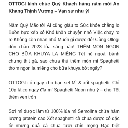
OTTOGI kính chúc Quý Khách hàng năm mới An
Khang Thịnh Vượng – Vạn sự như ý!
Năm Quý Mão tới Ai cũng giàu to Sức khỏe chẳng lo
Buồn bực xếp xó Khó khăn chuyện nhỏ Việc chạy ro
ro Không còn nhăn nhó Muốn gì được đó! Cùng Ottogi
đón chào 2023 tỏa sáng nào! THÊM MÓN NGON
CHO BỮA KHUYA LẠ MIỆNG Tết nè ngoài bánh
chưng thịt gà, sao chưa thủ thêm món mì Spaghetti
thơm ngon lạ miệng cho bữa khuya bớt ngấy?
OTTOGI có ngay cho bạn set Mì & xốt spaghetti. Chỉ
10p là có ngay đĩa mì Spaghetti Ngon như ý – cho Tết
thêm vẹn tròn
Sợi mì được làm từ 100% lúa mì Semolina chứa hàm
lượng protein cao Xốt spaghetti cà chua được cô đặc
từ những quả cà chua tươi chín mọng Đặc biệt