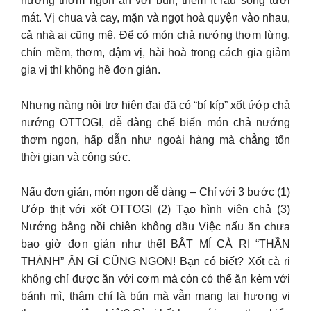
nướng thơm ngon ăn với bún, thêm ít rau sống tươi
mát. Vị chua và cay, mặn và ngọt hoà quyện vào nhau,
cả nhà ai cũng mê. Để có món chả nướng thơm lừng,
chín mềm, thơm, đậm vị, hài hoà trong cách gia giảm
gia vị thì không hề đơn giản.
Nhưng nàng nội trợ hiện đại đã có “bí kíp” xốt ứớp chả
nướng OTTOGI, dễ dàng chế biến món chả nướng
thơm ngon, hấp dẫn như ngoài hàng mà chẳng tốn
thời gian và công sức.
Nấu đơn giản, món ngon dễ dàng – Chỉ với 3 bước (1)
Ướp thịt với xốt OTTOGI (2) Tạo hình viên chả (3)
Nướng bằng nồi chiên không dầu Việc nấu ăn chưa
bao giờ đơn giản như thế! BẬT MÍ CÀ RI “THẦN
THÁNH” ĂN GÌ CŨNG NGON! Bạn có biết? Xốt cà ri
không chỉ được ăn với cơm mà còn có thể ăn kèm với
bánh mì, thậm chí là bún mà vẫn mang lại hương vị