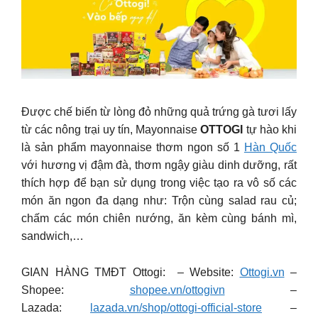
Được chế biến từ lòng đỏ những quả trứng gà tươi lấy
từ các nông trại uy tín, Mayonnaise
OTTOGI
tự hào khi
là sản phẩm mayonnaise thơm ngon số 1
Hàn Quốc
với hương vị đậm đà, thơm ngậy giàu dinh dưỡng, rất
thích hợp để bạn sử dụng trong việc tạo ra vô số các
món ăn ngon đa dạng như: Trộn cùng salad rau củ;
chấm các món chiên nướng, ăn kèm cùng bánh mì,
sandwich,…
GIAN HÀNG TMĐT Ottogi: – Website:
Ottogi.vn
–
Shopee:
shopee.vn/ottogivn
–
Lazada:
lazada.vn/shop/ottogi-official-store
–