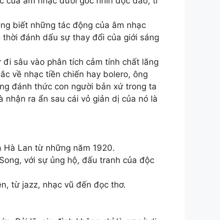
 của âm nhạc dưới góc nhìn độc đáo, tỉ
ông biết những tác động của âm nhạc
thời đánh dấu sự thay đổi của giới sáng
 đi sâu vào phân tích cảm tính chất lãng
ắc về nhạc tiền chiến hay bolero, ông
ng đánh thức con người bản xứ trong ta
 nhận ra ẩn sau cái vỏ giản dị của nó là
ủa Hà Lan từ những năm 1920.
 Song, với sự ủng hộ, đấu tranh của độc
n, từ jazz, nhạc vũ đến đọc thơ.