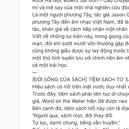
Rock Hà Nội, Bolero Sài Gòn – Câu chuyệ
mỉ và mê say của một nhà nghiên cứu độc
Là một người phương Tây, tác giả Jason 
phương Tây đến âm nhạc Việt Nam, đã làm 
tác, khán giả về cách tiếp nhận một nhân
Viết về những sự kiện này, trong giọng củ
mạn, đôi khi sướt mướt vốn thường gặp đố
cũng không giấu được sự lay động trước 
một thứ tình luyến lưu với chính nền âm n
cả một bài học.
—
[ĐỜI SỐNG CỦA SÁCH] TIỆM SÁCH TỪ 
Hiệu sách cũ nổi trên mặt nước duy nhất
Trước đây, tiệm sách phải liên tục di chu
giả, Word on the Water hiện đã được neo
Bên cạnh đó, tiệm sách nổi này còn là địa 
“Người qua, sách mọt, đời thay đổi
Tự lực, danh chung, tiếng vẫn truyền.”