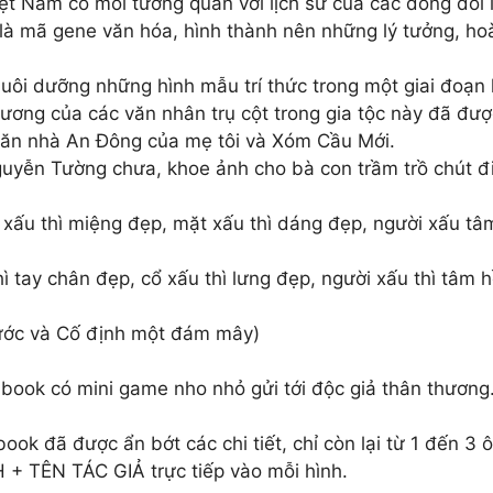
iệt Nam có mối tương quan với lịch sử của các dòng dõi lớ
là mã gene văn hóa, hình thành nên những lý tưởng, ho
nuôi dưỡng những hình mẫu trí thức trong một giai đoạn
ương của các văn nhân trụ cột trong gia tộc này đã đư
Căn nhà An Đông của mẹ tôi và Xóm Cầu Mới.
guyễn Tường chưa, khoe ảnh cho bà con trầm trồ chút đi
 xấu thì miệng đẹp, mặt xấu thì dáng đẹp, người xấu t
ì tay chân đẹp, cổ xấu thì lưng đẹp, người xấu thì tâm
nước và Cố định một đám mây)
ook có mini game nho nhỏ gửi tới độc giả thân thương
ook đã được ẩn bớt các chi tiết, chỉ còn lại từ 1 đến 3 
+ TÊN TÁC GIẢ trực tiếp vào mỗi hình.