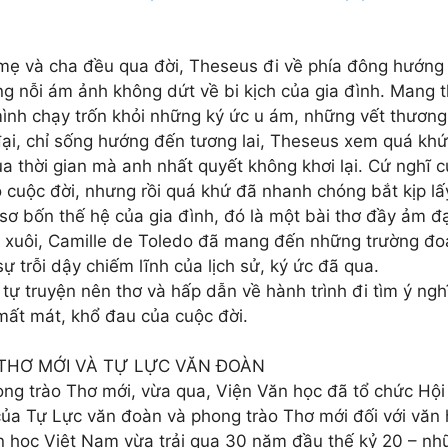
, mẹ và cha đều qua đời, Theseus đi về phía đông hướng
 nỗi ám ảnh không dứt về bi kịch của gia đình. Mang th
nh chạy trốn khỏi những ký ức u ám, những vết thương 
ại, chỉ sống hướng đến tương lai, Theseus xem quá khứ
a thời gian mà anh nhất quyết không khơi lại. Cứ nghĩ 
cuộc đời, nhưng rồi quá khứ đã nhanh chóng bắt kịp lấy
 sơ bốn thế hệ của gia đình, đó là một bài thơ đầy ảm 
ăn xuôi, Camille de Toledo đã mang đến những trường đo
ự trỗi dậy chiếm lĩnh của lịch sử, ký ức đã qua.
ự truyện nên thơ và hấp dẫn về hành trình đi tìm ý nghĩ
 mất mát, khổ đau của cuộc đời.
 THƠ MỚI VÀ TỰ LỰC VĂN ĐOÀN
g trào Thơ mới, vừa qua, Viện Văn học đã tổ chức Hội 
a Tự Lực văn đoàn và phong trào Thơ mới đối với văn h
n học Việt Nam vừa trải qua 30 năm đầu thế kỷ 20 – nh