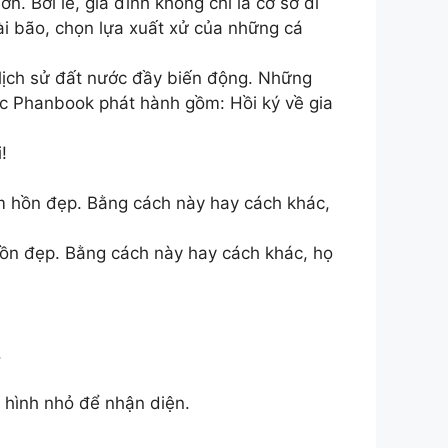
n. Bởi lẽ, gia đình không chỉ là cơ sở di
ài bão, chọn lựa xuất xử của những cá
 lịch sử đất nước đầy biến động. Những
ợc Phanbook phát hành gồm: Hồi ký về gia
!
âm hồn đẹp. Bằng cách này hay cách khác,
 hồn đẹp. Bằng cách này hay cách khác, họ
.
ô hình nhỏ để nhận diện.