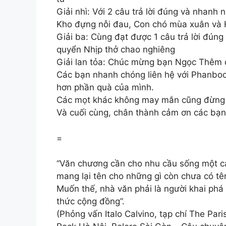
Giải nhì: Với 2 câu trả lời đúng và nha
Kho đựng nỗi đau, Con chó mùa xuân và 
Giải ba: Cùng đạt được 1 câu trả lời đ
quyển Nhịp thở chao nghiêng
Giải lan tỏa: Chúc mừng bạn Ngọc Thêm 
Các bạn nhanh chóng liên hệ với Phanboo
hơn phần quà của mình.
Các mọt khác không may mắn cũng đừng b
Và cuối cùng, chân thành cảm ơn các bạn
=
“Văn chương cần cho nhu cầu sống một các
mang lại tên cho những gì còn chưa có tê
Muốn thế, nhà văn phải là người khai ph
thức cộng đồng”.
(Phỏng vấn Italo Calvino, tạp chí The Par