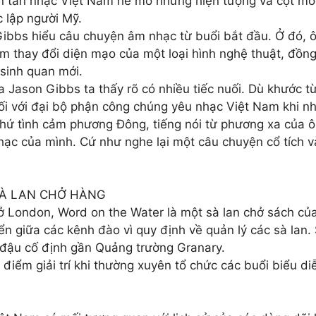
n tân nhạc Việt Nam hé mở những hiện tượng và cột mốc
 lập người Mỹ.
Gibbs hiểu câu chuyện âm nhạc từ buổi bắt đầu. Ở đó, 
thay đổi diện mạo của một loại hình nghệ thuật, đồng 
 sinh quan mới.
a Jason Gibbs ta thấy rõ có nhiều tiếc nuối. Dù khước từ
i với đại bộ phận công chúng yêu nhạc Việt Nam khi nh
thứ tình cảm phương Đông, tiếng nói từ phương xa của ô
hạc của mình. Cứ như nghe lại một câu chuyện cổ tích và
SÀ LAN CHỞ HÀNG
 ở London, Word on the Water là một sà lan chở sách c
yển giữa các kênh đào vì quy định về quản lý các sà lan.
 đậu cố định gần Quảng trường Granary.
điểm giải trí khi thường xuyên tổ chức các buổi biểu diễ