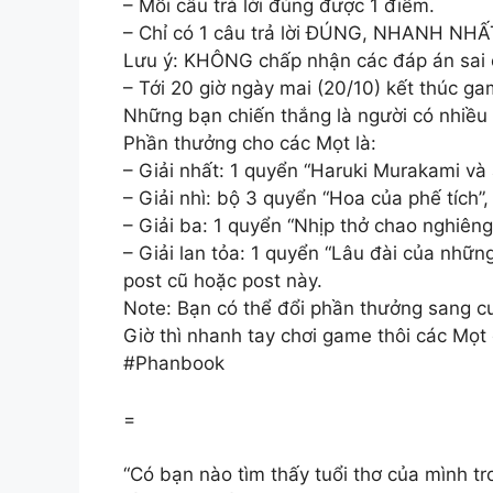
– Mỗi câu trả lời đúng được 1 điểm.
– Chỉ có 1 câu trả lời ĐÚNG, NHANH N
Lưu ý: KHÔNG chấp nhận các đáp án sai ch
– Tới 20 giờ ngày mai (20/10) kết thúc g
Những bạn chiến thắng là người có nhiều c
Phần thưởng cho các Mọt là:
– Giải nhất: 1 quyển “Haruki Murakami và
– Giải nhì: bộ 3 quyển “Hoa của phế tích
– Giải ba: 1 quyển “Nhịp thở chao nghiêng
– Giải lan tỏa: 1 quyển “Lâu đài của nhữn
post cũ hoặc post này.
Note: Bạn có thể đổi phần thưởng sang c
Giờ thì nhanh tay chơi game thôi các Mọt ơ
#Phanbook
=
“Có bạn nào tìm thấy tuổi thơ của mình 