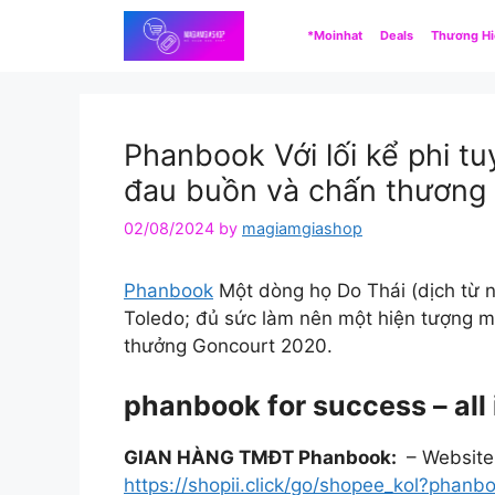
Skip
*Moinhat
Deals
Thương H
to
content
Phanbook Với lối kể phi tu
đau buồn và chấn thương t
02/08/2024
by
magiamgiashop
Phanbook
Một dòng họ Do Thái (dịch từ ng
Toledo; đủ sức làm nên một hiện tượng mớ
thưởng Goncourt 2020.
phanbook for success – all
GIAN HÀNG TMĐT Phanbook:
– Website
https://shopii.click/go/shopee_kol?phanb