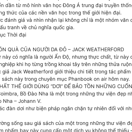
ển dần từ mô hình văn học Đông Á trung đại truyền thống
ng thức của các nền văn học trong thế giới hiện đại.
c đánh giá và nhìn nhận lại không chỉ là một nhóm văn
ấu tranh về chủ nghĩa quốc gia.
ục Thời đại
MÓN QUÀ CỦA NGƯỜI DA ĐỎ – JACK WEATHERFORD
từ này có nghĩa là người Ấn Độ, nhưng thực chất, từ này 
ghiệp khi họ từng trồng khoai tây trên những thửa ruộ
giả Jack Weatherford giới thiệu chi tiết trong tác ph
a sách này trong chuyên mục Phanbook on air hôm nay.
NHẤT THẾ GIỚI DÙNG “DƠI” ĐỂ BẢO TỒN NHỮNG CUỐ
Coimbra, Bồ Đào Nha là một trong những thư viện đẹp nhấ
o Nha – Johann V.
các đàn dơi như biện pháp ngăn chặn tự nhiên đối với n
ờng sống sau giá sách của một trong những thư viện đẹ
gặm nhấm bay này cung cấp một dịch vụ không thể thiếu