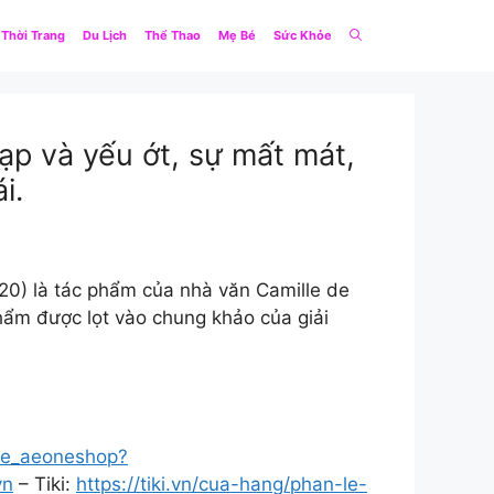
Thời Trang
Du Lịch
Thể Thao
Mẹ Bé
Sức Khỏe
tạp và yếu ớt, sự mất mát,
i.
020) là tác phẩm của nhà văn Camille de
hẩm được lọt vào chung khảo của giải
o/ee_aeoneshop?
vn
– Tiki:
https://tiki.vn/cua-hang/phan-le-