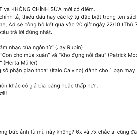
HẤT và KHÔNG CHỈNH SỬA mới có điểm.
ính tả, thiếu dấu hay các ký tự đặc biệt trong tên sách
ame, Ad sẽ công bố kết quả vào 20 giờ ngày 22/10 (Thứ 
âu trả lời đúng nhất.
 âm nhạc của ngôn từ” (Jay Rubin)
”, “Con chó mùa xuân” và “Kho đựng nỗi đau” (Patrick Mo
” (Herta Müller)
g số phận giao thoa” (Italo Calvino) dành cho 1 bạn may 
uốn khác có giá bìa bằng hoặc thấp hơn.
i!!
trong bức ảnh tù mù này không? 6x và 7x chắc ai cũng 