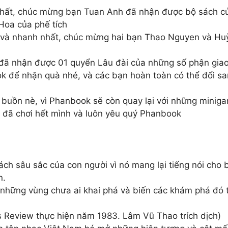
nh nhất, chúc mừng bạn Tuan Anh đã nhận được bộ sách 
Hoa của phế tích
úng và nhanh nhất, chúc mừng hai bạn Thao Nguyen và 
đã nhận được 01 quyển Lâu đài của những số phận giao
k để nhận quà nhé, và các bạn hoàn toàn có thể đổi sa
uồn nè, vì Phanbook sẽ còn quay lại với những minig
 đã chơi hết mình và luôn yêu quý Phanbook
h sâu sắc của con người vì nó mang lại tiếng nói cho b
n.
á những vùng chưa ai khai phá và biến các khám phá đó 
is Review thực hiện năm 1983. Lâm Vũ Thao trích dịch)