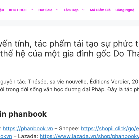
iệu
#HOT HOT
Hot Sale
Làm Đẹp
Mã Giảm Giá
Công Nghệ
yến tính, tác phẩm tái tạo sự phức 
hế hệ của một gia đình gốc Do Thá
uyên tác: Thésée, sa vie nouvelle, Éditions Verdier, 2
i trong đời sống văn học đương đại Pháp. Đây là tác p
 in phanbook
:
https://phanbook.vn
– Shopee:
https://shopii.click/g
ookvn
– Lazada:
https://www.lazada.vn/shop/phanbook