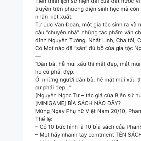
Tiến trình lịch sử hiện đại của đất nước V
truyền trên phương diện sinh học mà còn 
nhân kiệt xuất.
Tự Lực Văn Đoàn, một gia tộc sinh ra và 
câu “chuyện nhà”, những tác phẩm văn ch
đình Nguyễn Tường, Nhất Linh, Cha tôi, 
Có Mọt nào đã “săn” đủ bộ của gia tộc N
—
“Đàn bà, hễ mũi xấu thì mắt đẹp, mắt mũi
họ cứ phải đẹp.
Ôi những người đàn bà, hễ mặt mũi xấu th
cứ phải đẹp…”
(Nguyễn Ngọc Tư – tác giả của Biên sử 
[MINIGAME] BÌA SÁCH NÀO ĐÂY?
Mừng Ngày Phụ nữ Việt Nam 20/10, Phanb
Thể lệ:
– Có 10 bức hình là 10 bìa sách của Phanb
– Mọt hãy nhanh tay comtment TÊN SÁCH 