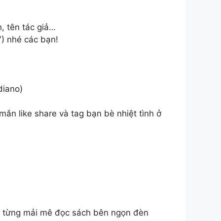
, tên tác giả…
7) nhé các bạn!
diano)
mắn like share và tag bạn bè nhiệt tình ở
đã từng mải mê đọc sách bên ngọn đèn