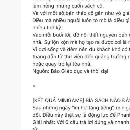
làm hỏng những cuốn sách cũ.
Và với một số bản thảo cổ gần như vô giá 
Điều mà nhiều người luôn tò mò là điều gì 
nhiều thế kỷ.
Vào mỗi buổi tối, đồ nội thất nguyên bản
nhà. Sự lộn xộn mà họ tạo ra được coi là m
Vì dơi sống về đêm nên du khách khó có t
thang dẫn từ thư viện đến quảng trường r
hoặc quay trở lại tòa nhà.
Nguồn: Báo Giáo dục và thời đại
=
[KẾT QUẢ MINIGAME] BÌA SÁCH NÀO ĐÂ
Sau những ngày “im hơi lặng tiếng”, mini
dõi. Điều này thật sự là động lực để Pha
Giải nhất: Với 6 câu trả lời đúng và nh
từ