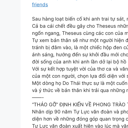
friends
Sau hàng loạt biến cố khi anh trai tự sát
Cả ba cái chết đều gây cho Theseus những
ngổn ngang, Theseus cùng các con của mì
Tự xem bản thân sẽ như một người hiện đ
tránh bị đâm vào, là một chiếc hộp đen củ
ánh sáng, hướng đến sự khởi đầu mới cho 
đời sống của anh khi anh lần dở lại bộ hồ
Với sự kết hợp tuyệt vời của thơ ca và v
của một con người, chọn lựa đối diện với s
Một dòng họ Do Thái thực sự là một cuốn t
và ý thức về bản thân khi trải qua những
——-
“THÁO GỠ” ĐỊNH KIẾN VỀ PHONG TRÀO
Nhân dịp 90 năm Tự Lực văn đoàn và phon
diện hơn về những đóng góp quan trọng củ
Tự Lực văn đoàn xuất hiện vào lúc mà vă