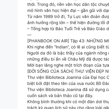
thời. Trong đó, nền văn học dân tộc chuy
mô hình văn học hiện đại – gần gũi với dạ
Từ năm 1989 trở đi, Tự Lực văn đoàn đượ
ảnh hưởng rộng lớn – thể hiện đường lối đ
– Tổng hợp từ Báo Tuổi Trẻ và Báo Giáo d
—
[PHANBOOK ON AIR] Tập 43: NHỮNG 
Khi nghe đến “Indian”, có lẽ ai cũng biết 
Người da đỏ là bậc thầy của ngành nông n
những điều bí ẩn về Châu Mỹ đã được tác 
Mời bạn lắng nghe một trích đoạn của tự
[ĐỜI SỐNG CỦA SÁCH] THƯ VIỆN ĐẸP 
Thư viện Biblioteca Joanina của Đại học 
biệt bởi đặt theo tên của vua nước Bồ Đà
Thư viện Biblioteca Joanina đã sử dụng 
cuốn sách và bản thảo cũ tại đây.
Không bình thường khi có một đàn dơi thư
trách kỳ quan lịch sử này cho rằng loài 