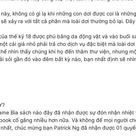
này, không có gì lạ khi những con dơi được coi là nhữn
sẽ xảy ra với tất cả phân mà loài dơi thường bỏ lại. Đây
 của thế kỷ 18 được phủ bằng da động vật và vào buổi 
ột cái giá nhỏ phải trả cho dịch vụ đặc biệt mà loài dơi
hể nhìn thấy chúng khi họ đến thăm thư viện, nhưng một
ải sỏi gần đó vào đêm bất kỳ nào, bạn nhất định sẽ nhì
Y?
game Bìa sách nào đây đã nhận được sự đón nhận nhiệt 
nbook cố gắng nhiều hơn nữa. Và không để mọi người chờ
anh nhất, chúc mừng bạn Patrick Ng đã nhận được 01 qu