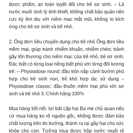
dược phẩm, an toàn tuyệt đối cho trẻ sơ sinh. – Là
nước muối sinh lý tinh khiết, không chất bảo quản nên
cực kỳ êm dịu với niêm mạc mắt mũi, không lo kích
ứng cho trẻ sơ sinh và trẻ nhỏ.
2. Ống đơn liều chuyên dụng cho trẻ nhỏ Ống đơn liều
mềm mại, giúp tránh nhiễm khuẩn, nhiễm chéo; tránh
gây tổn thương cho niêm mạc của trẻ nhỏ, trẻ sơ sinh.
Đặc biệt có từng loại riêng biệt phù với từng đối tượng
trẻ: – Physiodose round: đầu tròn nắp cánh bướm phù
hợp cho trẻ sinh non, trẻ khó hợp tác sử dụng –
Physiodose classic: đầu thuôn mềm mại phù với sơ
sinh và trẻ nhỏ 3. Chính hãng 100%
Mua hàng trôi nổi: lợi bất cập hại Ba mẹ chủ quan nếu
cứ mua hàng ko rõ nguồn gốc, không được đảm bảo
chất lượng trên thị trường, thành ra lại gây hại cho sức
khỏe cho con. Tưởng mua được hộp nước muối rẻ