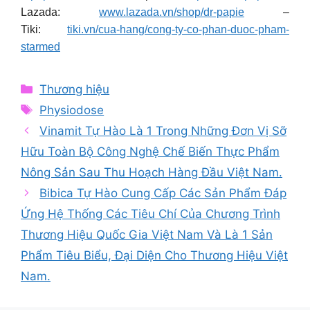
Lazada:
www.lazada.vn/shop/dr-papie
–
Tiki:
tiki.vn/cua-hang/cong-ty-co-phan-duoc-pham-
starmed
Categories
Thương hiệu
Tags
Physiodose
Vinamit Tự Hào Là 1 Trong Những Đơn Vị Sỡ
Hữu Toàn Bộ Công Nghệ Chế Biến Thực Phẩm
Nông Sản Sau Thu Hoạch Hàng Đầu Việt Nam.
Bibica Tự Hào Cung Cấp Các Sản Phẩm Đáp
Ứng Hệ Thống Các Tiêu Chí Của Chương Trình
Thương Hiệu Quốc Gia Việt Nam Và Là 1 Sản
Phẩm Tiêu Biểu, Đại Diện Cho Thương Hiệu Việt
Nam.