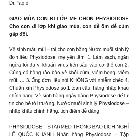
Dr.Papie
GIAO MÙA CON ĐI LỚP MẸ CHỌN PHYSIODOSE
Cho con đi lớp khi giao mùa, con dễ ốm dễ cúm
gấp đôi.
Vệ sinh mắt- mũi – tai cho con bằng Nước muối sinh lý
đơn liều Physiodose, mẹ yên tâm: 1. Làm sạch, ngăn
ngừa tối đa vi khuẩn virus tiến sâu vào cơ thể con 2.
Củng cố hàng rào bảo vệ khỏi cúm, viêm họng, viêm
mũi, … 3. Ống đơn liều nói KHÔNG với nhiễm chéo 4.
Chuẩn xịn Physiodose số 1 toàn cầu, hàng nhập khẩu
chính hãng Vệ sinh hàng ngày bằng Physiodose để tự
tin cho bé tới trường. Nước muối sinh lý Physiodose –
nhập khẩu chính hãng, tích điểm dễ dàng
PHYSIODOSE – STARMED THÔNG BÁO LỊCH NGHỈ
LỄ QUỐC KHÁNH Nhãn hàng Physiodose – Tập