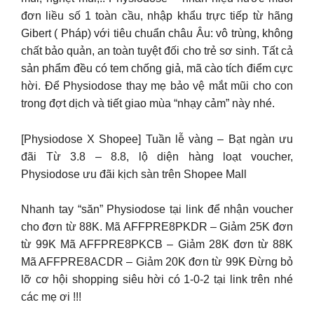
đơn liều số 1 toàn cầu, nhập khẩu trực tiếp từ hãng
Gibert ( Pháp) với tiêu chuẩn châu Âu: vô trùng, không
chất bảo quản, an toàn tuyệt đối cho trẻ sơ sinh. Tất cả
sản phẩm đều có tem chống giả, mã cào tích điểm cực
hời. Để Physiodose thay mẹ bảo vệ mắt mũi cho con
trong đợt dịch và tiết giao mùa “nhạy cảm” này nhé.
[Physiodose X Shopee] Tuần lễ vàng – Bạt ngàn ưu
đãi Từ 3.8 – 8.8, lộ diện hàng loạt voucher,
Physiodose ưu đãi kịch sàn trên Shopee Mall
Nhanh tay “săn” Physiodose tại link để nhận voucher
cho đơn từ 88K. Mã AFFPRE8PKDR – Giảm 25K đơn
từ 99K Mã AFFPRE8PKCB – Giảm 28K đơn từ 88K
Mã AFFPRE8ACDR – Giảm 20K đơn từ 99K Đừng bỏ
lỡ cơ hội shopping siêu hời có 1-0-2 tại link trên nhé
các mẹ ơi !!!