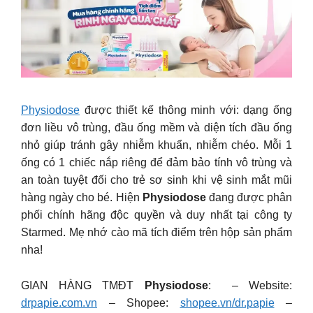
Physiodose
được thiết kế thông minh với: dạng ống
đơn liều vô trùng, đầu ống mềm và diện tích đầu ống
nhỏ giúp tránh gây nhiễm khuẩn, nhiễm chéo. Mỗi 1
ống có 1 chiếc nắp riêng để đảm bảo tính vô trùng và
an toàn tuyệt đối cho trẻ sơ sinh khi vệ sinh mắt mũi
hàng ngày cho bé. Hiện
Physiodose
đang được phân
phối chính hãng độc quyền và duy nhất tại công ty
Starmed. Mẹ nhớ cào mã tích điểm trên hộp sản phẩm
nha!
GIAN HÀNG TMĐT
Physiodose
: – Website:
drpapie.com.vn
– Shopee:
shopee.vn/dr.papie
–