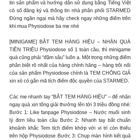
tin sản phẩm và hướng dẫn sử dụng bằng Tiếng Việt
có số đăng ký và thông tin nhà phân phối STARMED
Đừng ngần ngại mà hãy check ngay những điểm trên
khi mua Physiodose ba mẹ nhé
[MINIGAME] BẮT TEM HÀNG HIỆU – NHẬN QUÀ
TIỀN TRIỆU Physiodose số 1 toàn cầu, thì minigame
quà cũng phải “đậm sâu” luôn ạ. Một trong những điểm
phân biệt rõ nhất của hàng chính hãng – hàng trôi nổi
của sản phẩm Physiodose chính là TEM CHỐNG GIẢ
xịn xò có gắn mã tích điểm độc quyền của STARMED.
Các mẹ nhanh tay “BẮT TEM HÀNG HIỆU” – để nhận
ngay quà xịn tổng giải thưởng lên tới 3 triệu đồng nhé:
Bước 1: Like fanpage Physiodose – Nước muối sinh
lý đơn liều toàn cầu Bước 2: Nhanh tay bắt chuẩn
khoảnh khắc Tem tích điểm khớp với vị trí còn thiếu
trên hộp Physiodose Bước 3: Chụp màn hình kết quả