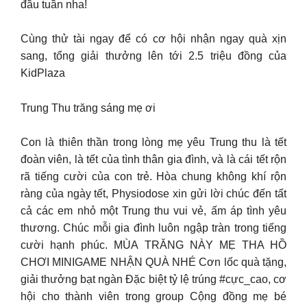
đầu tuần nha!
Cùng thử tài ngay để có cơ hội nhận ngay quà xịn
sang, tổng giải thưởng lên tới 2.5 triệu đồng của
KidPlaza
Trung Thu trăng sáng mẹ ơi
Con là thiên thần trong lòng mẹ yêu Trung thu là tết
đoàn viên, là tết của tình thân gia đình, và là cái tết rộn
rã tiếng cười của con trẻ. Hòa chung không khí rộn
ràng của ngày tết, Physiodose xin gửi lời chúc đến tất
cả các em nhỏ một Trung thu vui vẻ, ấm áp tình yêu
thương. Chúc mỗi gia đình luôn ngập tràn trong tiếng
cười hạnh phúc. MÙA TRĂNG NÀY MẸ THA HỒ
CHƠI MINIGAME NHẬN QUÀ NHÉ Cơn lốc quà tặng,
giải thưởng bạt ngàn Đặc biệt tỷ lệ trúng #cực_cao, cơ
hội cho thành viên trong group Cộng đồng mẹ bé