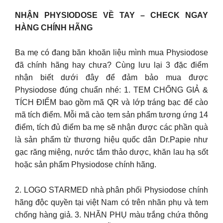
NHẬN PHYSIODOSE VỀ TAY – CHECK NGAY
HÀNG CHÍNH HÃNG
Ba mẹ có đang băn khoăn liệu mình mua Physiodose
đã chính hãng hay chưa? Cùng lưu lại 3 đặc điểm
nhận biết dưới đây để đảm bảo mua được
Physiodose đúng chuẩn nhé: 1. TEM CHỐNG GIẢ &
TÍCH ĐIỂM bao gồm mã QR và lớp tráng bạc để cào
mã tích điểm. Mỗi mã cào tem sản phẩm tương ứng 14
điểm, tích đủ điểm ba mẹ sẽ nhận được các phần quà
là sản phẩm từ thương hiệu quốc dân Dr.Papie như
gạc răng miệng, nước tắm thảo dược, khăn lau hạ sốt
hoặc sản phẩm Physiodose chính hãng.
2. LOGO STARMED nhà phân phối Physiodose chính
hãng độc quyền tại việt Nam có trên nhãn phụ và tem
chống hàng giả. 3. NHÃN PHỤ màu trắng chứa thông