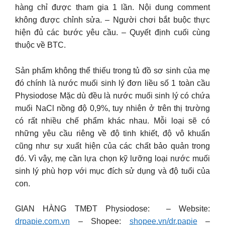
hàng chỉ được tham gia 1 lần. Nội dung comment
không được chỉnh sửa. – Người chơi bắt buộc thực
hiện đủ các bước yêu cầu. – Quyết định cuối cùng
thuộc về BTC.
Sản phẩm không thể thiếu trong tủ đồ sơ sinh của mẹ
đó chính là nước muối sinh lý đơn liều số 1 toàn cầu
Physiodose Mặc dù đều là nước muối sinh lý có chứa
muối NaCl nồng độ 0,9%, tuy nhiên ở trên thị trường
có rất nhiều chế phẩm khác nhau. Mỗi loại sẽ có
những yêu cầu riêng về độ tinh khiết, độ vô khuẩn
cũng như sự xuất hiện của các chất bảo quản trong
đó. Vì vậy, mẹ cần lựa chọn kỹ lưỡng loại nước muối
sinh lý phù hợp với mục đích sử dụng và độ tuổi của
con.
GIAN HÀNG TMĐT Physiodose: – Website:
drpapie.com.vn
– Shopee:
shopee.vn/dr.papie
–