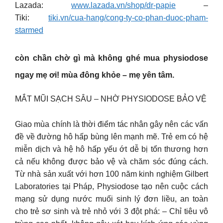
Lazada:
www.lazada.vn/shop/dr-papie
–
Tiki:
tiki.vn/cua-hang/cong-ty-co-phan-duoc-pham-
starmed
còn chần chờ gì mà không ghé mua physiodose
ngay mẹ ơi! mùa đông khỏe – mẹ yên tâm.
MẮT MŨI SẠCH SÂU – NHỜ PHYSIODOSE BẢO VỆ
Giao mùa chính là thời điểm tác nhân gây nên các vấn
đề về đường hô hấp bùng lên mạnh mẽ. Trẻ em có hệ
miễn dịch và hệ hô hấp yếu ớt dễ bị tổn thương hơn
cả nếu không được bảo vệ và chăm sóc đúng cách.
Từ nhà sản xuất với hơn 100 năm kinh nghiệm Gilbert
Laboratories tại Pháp, Physiodose tạo nên cuộc cách
mạng sử dụng nước muối sinh lý đơn liều, an toàn
cho trẻ sơ sinh và trẻ nhỏ với 3 đột phá: – Chỉ tiêu vô