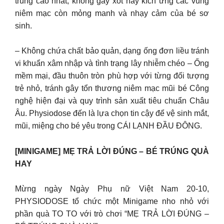
trùng cao nhất, không gây xót hay kích ứng các vùng
niêm mạc còn mỏng manh và nhạy cảm của bé sơ
sinh.
– Không chứa chất bảo quản, dạng ống đơn liều tránh
vi khuẩn xâm nhập và tình trạng lây nhiễm chéo – Ống
mềm mại, đầu thuôn tròn phù hợp với từng đối tượng
trẻ nhỏ, tránh gây tổn thương niêm mạc mũi bé Công
nghệ hiện đại và quy trình sản xuất tiêu chuẩn Châu
Âu. Physiodose đến là lựa chọn tin cậy để vệ sinh mắt,
mũi, miệng cho bé yêu trong CÁI LẠNH ĐẦU ĐÔNG.
[MINIGAME] MẸ TRẢ LỜI ĐÚNG – BÉ TRÚNG QUÀ
HAY
Mừng ngày Ngày Phụ nữ Việt Nam 20-10,
PHYSIODOSE tổ chức một Minigame nho nhỏ với
phần quà TO TO với trò chơi “MẸ TRẢ LỜI ĐÚNG –