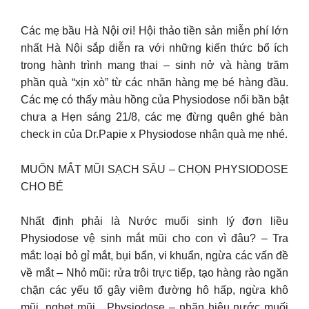
Các mẹ bầu Hà Nội ơi! Hội thảo tiền sản miễn phí lớn
nhất Hà Nội sắp diễn ra với những kiến thức bổ ích
trong hành trình mang thai – sinh nở và hàng trăm
phần quà “xịn xò” từ các nhãn hàng mẹ bé hàng đầu.
Các mẹ có thấy màu hồng của Physiodose nổi bần bật
chưa ạ Hẹn sáng 21/8, các mẹ đừng quên ghé bàn
check in của Dr.Papie x Physiodose nhận quà mẹ nhé.
MUỐN MẮT MŨI SẠCH SÂU – CHỌN PHYSIODOSE
CHO BÉ
Nhất định phải là Nước muối sinh lý đơn liều
Physiodose vệ sinh mắt mũi cho con vì đâu? – Tra
mắt: loại bỏ gỉ mắt, bụi bẩn, vi khuẩn, ngừa các vấn đề
về mắt – Nhỏ mũi: rửa trôi trực tiếp, tạo hàng rào ngăn
chặn các yếu tố gây viêm đường hô hấp, ngừa khô
mũi, nghẹt mũi,.. Physiodose – nhãn hiệu nước muối