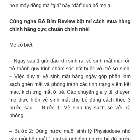
hơn mấy đồng mà “giá” này “đắt” quá bố mẹ ạ!
Cùng nghe Bố Bỉm Review bật mí cách mua hàng
chính hãng cực chuẩn chỉnh nhé!
Mẹ có biết:
– Ngay sau 1 giờ đầu khi sinh ra, vệ sinh mắt mũi rốn
trở thành quy trình chăm sóc bắt buộc với trẻ sơ sinh.
– Việc duy trì vệ sinh mắt hàng ngày góp phần làm
sạch ghèn mắt và phòng tránh các tình trạng viêm kết
mạc, kích ứng mắt ở trẻ. Các chuyên gia y tế khuyên
mẹ thực hiện vệ sinh mắt cho bé đúng cách theo 3
bước sau: – Bước 1: Vệ sinh tay sạch sẽ với xà
phòng.
– Bước 2: Dùng nước muối sinh lý Physiodose nhỏ
vào mỗi bên mắt 1 giọt và nghiêng người bé để nước