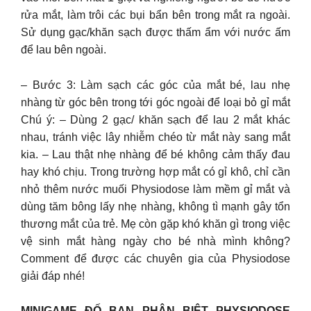
rửa mắt, làm trôi các bụi bẩn bên trong mắt ra ngoài.
Sử dụng gạc/khăn sạch được thấm ẩm với nước ấm
để lau bên ngoài.
– Bước 3: Làm sạch các góc của mắt bé, lau nhẹ
nhàng từ góc bên trong tới góc ngoài để loại bỏ gỉ mắt
Chú ý: – Dùng 2 gạc/ khăn sạch để lau 2 mắt khác
nhau, tránh việc lây nhiễm chéo từ mắt này sang mắt
kia. – Lau thật nhẹ nhàng để bé không cảm thấy đau
hay khó chịu. Trong trường hợp mắt có gỉ khô, chỉ cần
nhỏ thêm nước muối Physiodose làm mềm gỉ mắt và
dùng tăm bông lấy nhẹ nhàng, không tì mạnh gây tổn
thương mắt của trẻ. Mẹ còn gặp khó khăn gì trong việc
vệ sinh mắt hàng ngày cho bé nhà mình không?
Comment để được các chuyên gia của Physiodose
giải đáp nhé!
MINIGAME ĐỐ BẠN PHÂN BIỆT PHYSIODOSE