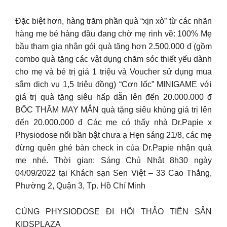
Đặc biệt hơn, hàng trăm phần quà “xịn xò” từ các nhãn
hàng mẹ bé hàng đầu đang chờ mẹ rinh về: 100% Mẹ
bầu tham gia nhận gói quà tặng hơn 2.500.000 đ (gồm
combo quà tặng các vật dụng chăm sóc thiết yếu dành
cho mẹ và bé trị giá 1 triệu và Voucher sử dụng mua
sắm dịch vụ 1,5 triệu đồng) “Cơn lốc” MINIGAME với
giá trị quà tặng siêu hấp dẫn lên đến 20.000.000 đ
BỐC THĂM MAY MẮN quà tặng siêu khủng giá trị lên
đến 20.000.000 đ Các mẹ có thấy nhà Dr.Papie x
Physiodose nổi bần bật chưa ạ Hẹn sáng 21/8, các mẹ
đừng quên ghé bàn check in của Dr.Papie nhận quà
mẹ nhé. Thời gian: Sáng Chủ Nhật 8h30 ngày
04/09/2022 tại Khách sạn Sen Việt – 33 Cao Thắng,
Phường 2, Quận 3, Tp. Hồ Chí Minh
CÙNG PHYSIODOSE ĐI HỘI THẢO TIỀN SẢN
KIDSPLAZA