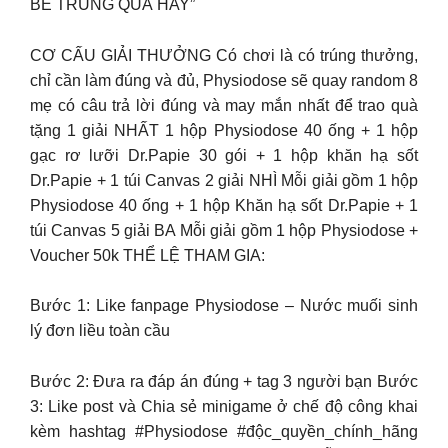
BÉ TRÚNG QUÀ HAY”
CƠ CẤU GIẢI THƯỞNG Có chơi là có trúng thưởng,
chỉ cần làm đúng và đủ, Physiodose sẽ quay random 8
mẹ có câu trả lời đúng và may mắn nhất để trao quà
tặng 1 giải NHẤT 1 hộp Physiodose 40 ống + 1 hộp
gạc rơ lưỡi Dr.Papie 30 gói + 1 hộp khăn hạ sốt
Dr.Papie + 1 túi Canvas 2 giải NHÌ Mỗi giải gồm 1 hộp
Physiodose 40 ống + 1 hộp Khăn hạ sốt Dr.Papie + 1
túi Canvas 5 giải BA Mỗi giải gồm 1 hộp Physiodose +
Voucher 50k THỂ LỆ THAM GIA:
Bước 1: Like fanpage Physiodose – Nước muối sinh
lý đơn liều toàn cầu
Bước 2: Đưa ra đáp án đúng + tag 3 người bạn Bước
3: Like post và Chia sẻ minigame ở chế độ công khai
kèm hashtag #Physiodose #độc_quyền_chính_hãng