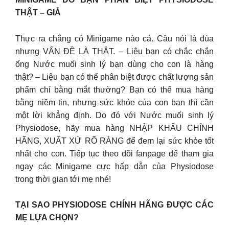
THẬT – GIẢ
Thực ra chẳng có Minigame nào cả. Câu nói là đùa
nhưng VẤN ĐỀ LÀ THẬT. – Liệu bạn có chắc chắn
ống Nước muối sinh lý bạn dùng cho con là hàng
thật? – Liệu bạn có thể phân biệt được chất lượng sản
phẩm chỉ bằng mắt thường? Bạn có thể mua hàng
bằng niềm tin, nhưng sức khỏe của con bạn thì cần
một lời khẳng định. Do đó với Nước muối sinh lý
Physiodose, hãy mua hàng NHẬP KHẨU CHÍNH
HÃNG, XUẤT XỨ RÕ RÀNG để đem lại sức khỏe tốt
nhất cho con. Tiếp tục theo dõi fanpage để tham gia
ngay các Minigame cực hấp dẫn của Physiodose
trong thời gian tới mẹ nhé!
TẠI SAO PHYSIODOSE CHÍNH HÃNG ĐƯỢC CÁC
MẸ LỰA CHỌN?