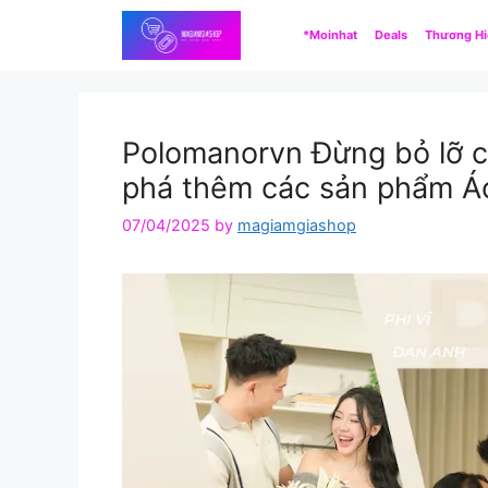
Skip
*Moinhat
Deals
Thương H
to
content
Polomanorvn Đừng bỏ lỡ cơ
phá thêm các sản phẩm Áo
07/04/2025
by
magiamgiashop