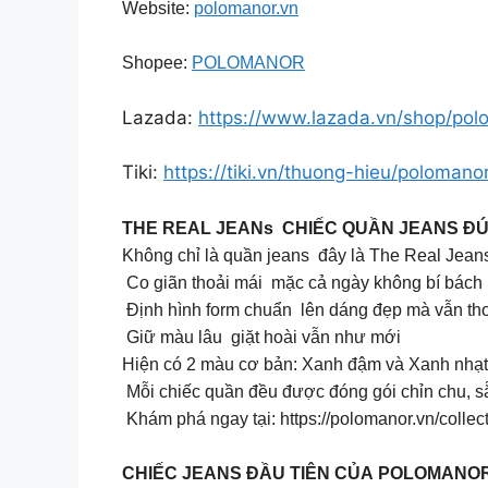
Website:
polomanor.vn
Shopee:
POLOMANOR
Lazada:
https://www.lazada.vn/shop/pol
Tiki:
https://tiki.vn/thuong-hieu/polomano
THE REAL JEANs CHIẾC QUẦN JEANS ĐÚ
Không chỉ là quần jeans đây là The Real Je
Co giãn thoải mái mặc cả ngày không bí bách
Định hình form chuẩn lên dáng đẹp mà vẫn thoả
Giữ màu lâu giặt hoài vẫn như mới
Hiện có 2 màu cơ bản: Xanh đậm và Xanh nhạt 
Mỗi chiếc quần đều được đóng gói chỉn chu, sẵ
Khám phá ngay tại: https://polomanor.vn/collect
CHIẾC JEANS ĐẦU TIÊN CỦA POLOMANO