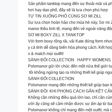
Sản phẩm tanktop mang đến sự thoải mái và pho
hơi hay dạo phố, đây sẽ là lựa chọn phù hợp
TỰ TIN XUỐNG PHỐ CÙNG SƠ MI ZILL
Sự lựa chọn hoàn hảo cho mùa hè này, Sơ mi Zil
manor thêu tinh tế, mang đến vẻ ngoài năng độ
SƠ MI BOXY ZILL X TANKTOP
Với form boxy rộng rãi, vải Kate đứng form nh
y cá tính dễ dàng biến hóa phong cách. Kết hợp
x & match mọi outfit!
SÁNH ĐÔI COLLECTION HAPPY WOMENS
Polomanor gửi lời chúc đến một nửa thế giới 
tôi không ngừng tạo ra những thiết kế giúp ngư
SÁNH ĐÔI COLLECTION
Polomanor mang đến những thiết kế giúp bạn tự
SÁNH ĐÔI KHI PHONG CÁCH GẮN KẾT CẢ
Không cần những điều quá lớn lao, chỉ cần cùng
ười ấy cũng sẽ cảm nhận được sự ấm áp từ bạ
Polomanor không chỉ mang đến một outfit, mà cò