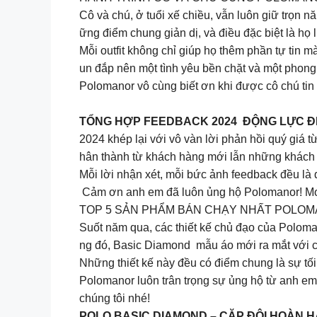
Cô và chú, ở tuổi xế chiều, vẫn luôn giữ trọn n
ững điểm chung giản dị, và điều đặc biệt là họ
Mỗi outfit không chỉ giúp họ thêm phần tự tin 
un đắp nên một tình yêu bền chặt và một pho
Polomanor vô cùng biết ơn khi được cô chú ti
TỔNG HỢP FEEDBACK 2024 ĐỘNG LỰC Đ
2024 khép lại với vô vàn lời phản hồi quý gi
hân thành từ khách hàng mới lẫn những khách q
Mỗi lời nhận xét, mỗi bức ảnh feedback đều là
Cảm ơn anh em đã luôn ủng hộ Polomanor! Mon
TOP 5 SẢN PHẨM BÁN CHẠY NHẤT POLOM
Suốt năm qua, các thiết kế chủ đạo của Polomano
ng đó, Basic Diamond mẫu áo mới ra mắt với 
Những thiết kế này đều có điểm chung là sự tối
Polomanor luôn trân trọng sự ủng hộ từ anh e
chúng tôi nhé!
POLO BASIC DIAMOND – CẶP ĐÔI HOÀN 