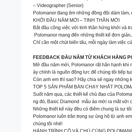
– Videographer (Senior)
Polomanor đang tìm những đồng đội dám làm, d
KHỞI ĐẦU NĂM MỚI – TINH THẦN MỚI
Bắt đầu công việc với tinh thần hứng khởi và t
Polomanor mang đến những thiết kế đơn giản, d
Chỉ cần một chút biến tấu, mỗi ngày làm việc 
FEEDBACK ĐẦU NĂM TỪ KHÁCH HÀNG 
Mở đầu năm mới, Polomanor rất hân hạnh khi n
ày chính là nguồn động lực để chúng tôi tiếp
Còn anh em thì sao? Hãy chia sẻ ngay những k
TOP 5 SẢN PHẨM BÁN CHẠY NHẤT POLOM
Suốt năm qua, các thiết kế chủ đạo của Polomano
ng đó, Basic Diamond mẫu áo mới ra mắt với 
Những thiết kế này đều có điểm chung là sự tối
Polomanor luôn trân trọng sự ủng hộ từ anh e
chúng tôi nhé!
HÀNH TRÌNH CÔ VÀ CHÚ CÙNG POLOMAN