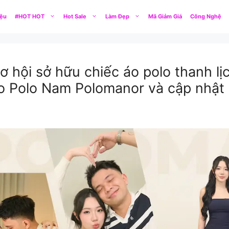
iệu
#HOT HOT
Hot Sale
Làm Đẹp
Mã Giảm Giá
Công Nghệ
 hội sở hữu chiếc áo polo thanh lị
 Polo Nam Polomanor và cập nhật 