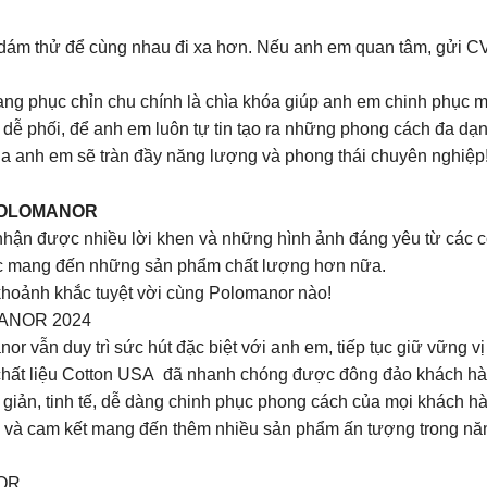
ám thử để cùng nhau đi xa hơn. Nếu anh em quan tâm, gửi CV 
rang phục chỉn chu chính là chìa khóa giúp anh em chinh phục 
ễ phối, để anh em luôn tự tin tạo ra những phong cách đa dạn
của anh em sẽ tràn đầy năng lượng và phong thái chuyên nghiệp
POLOMANOR
hận được nhiều lời khen và những hình ảnh đáng yêu từ các c
 tục mang đến những sản phẩm chất lượng hơn nữa.
hoảnh khắc tuyệt vời cùng Polomanor nào!
ANOR 2024
r vẫn duy trì sức hút đặc biệt với anh em, tiếp tục giữ vững vị
chất liệu Cotton USA đã nhanh chóng được đông đảo khách hàn
 giản, tinh tế, dễ dàng chinh phục phong cách của mọi khách h
m và cam kết mang đến thêm nhiều sản phẩm ấn tượng trong năm
OR