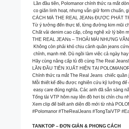
Lần đầu tiên, Polomanor chính thức ra mắt dòng
co giãn linh hoạt, nhưng vẫn giữ form chuẩn, 
CÁCH MÀ THE REAL JEANs ĐƯỢC PHÁT T
Từ ý tưởng đến thực tế, từng đường kim mũi c
Chất vải denim cao cấp, công nghệ xử lý bền mà
THE REAL JEANs – THOẢI MÁI NHƯNG VẪN
Không còn phải khó chịu cảnh quần jeans cứng
chỉnh, mạnh mẽ. Dù ngồi làm việc cả ngày hay d
Hãy cùng nâng cấp tủ đồ cùng The Real Jeans
LẦN ĐẦU TIÊN XUẤT HIỆN TẠI POLOMANO
Chính thức ra mắt The Real Jeans chiếc quần 
Mỗi thiết kế đều được nghiên cứu kỹ lưỡng để 
easy care đúng nghĩa. Các anh đã sẵn sàng n
Tổng tài VTP hôm nay lên đồ hơi bị chỉn chu n
Xem clip để biết anh diện đồ mới từ nhà PO
#Polomanor #TheRealJeans #TongTaiVTP #E
TANKTOP – ĐƠN GIẢN & PHONG CÁCH