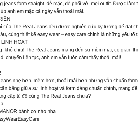
 jeans form straight dễ mặc, dễ phối với mọi outfit. Được làm
giúp anh em mặc cả ngày vẫn thoải mái.
RIỂN
hỉ của The Real Jeans đều được nghiên cứu kỹ lưỡng để đạt c
u, cùng thiết kế easy wear – easy care chính là những yếu tố 
 LINH HOẠT
, khó chịu! The Real Jeans mang đến sự mềm mại, co giãn, t
i chuyển liên tục, anh em vẫn luôn cảm thấy thoải mái!
!
R
jeans nhẹ hơn, mềm hơn, thoải mái hơn nhưng vẫn chuẩn form
cân bằng giữa sự linh hoạt và form dáng chuẩn chỉnh, mang đế
âng cấp tủ đồ cùng The Real Jeans chưa?
ha!
LOMANOR bảnh cơ nào nha
asyWearEasyCare