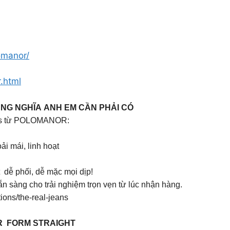
omanor/
r.html
NG NGHĨA ANH EM CẦN PHẢI CÓ
ans từ POLOMANOR:
i mái, linh hoạt
dễ phối, dễ mặc mọi dịp!
n sàng cho trải nghiệm trọn vẹn từ lúc nhận hàng.
ions/the-real-jeans
R FORM STRAIGHT