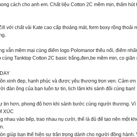
ng cách cho anh em. Chất liệu Cotton 2C mềm mịn, thấm hút tốt,
l với chất vải Kate cao cấp thoáng mát, form boxy rộng thoải 
ng.
ưng vẫn mềm mại cùng điểm logo Polomanor thêu nổi, điểm nhấn 
 cùng Tanktop Cotton 2C basic trắng,đen,be mềm mịn, co giãn nh
 DAY
luôn xinh đẹp, hạnh phúc và được yêu thương trọn vẹn. Cảm ơ
ời đàn ông của bạn luôn tự tin, lịch lãm khi sánh đôi cùng bạn!
 tin hơn, phong độ hơn khi sánh bước cùng người thương. Vì t
M XÚC
 nhau vào bếp, trao nhau nụ cười, thế là đủ để tạo nên một kho
n.
n giúp bạn thể hiện sự trân trọng dành cho người đồng hành. Vì