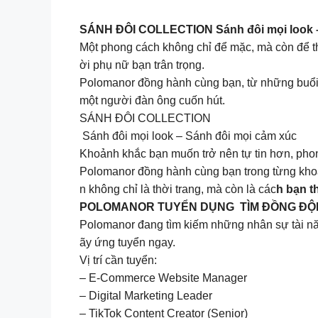
SÁNH ĐÔI COLLECTION Sánh đôi mọi look 
Một phong cách không chỉ để mặc, mà còn để th
ời phụ nữ bạn trân trọng.
Polomanor đồng hành cùng bạn, từ những buổi h
một người đàn ông cuốn hút.
SÁNH ĐÔI COLLECTION
Sánh đôi mọi look – Sánh đôi mọi cảm xúc
Khoảnh khắc bạn muốn trở nên tự tin hơn, phon
Polomanor đồng hành cùng bạn trong từng khoả
n không chỉ là thời trang, mà còn là các
h bạn t
POLOMANOR TUYỂN DỤNG TÌM ĐỒNG ĐỘI
Polomanor đang tìm kiếm những nhân sự tài năn
ãy ứng tuyển ngay.
Vị trí cần tuyển:
– E-Commerce Website Manager
– Digital Marketing Leader
– TikTok Content Creator (Senior)