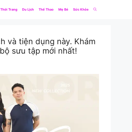
Thời Trang
Du Lịch
Thể Thao
Mẹ Bé
Sức Khỏe
ch và tiện dụng này. Khám
bộ sưu tập mới nhất!