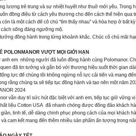
ăng lượng trẻ trung và sự nhiệt huyết như thuở mới yêu. Trong 
 luôn đồng điệu từ cách yêu thương cho đến cách thể hiện qua t
mà còn là một cách để cô chú “tìm thấy nhau” và hòa hợp ở bất 
ng cách sống đáng ngưỡng mộ.
n tưởng đồng hành trong từng khoảnh khắc. Chúc cô chú mãi hạ
Ể POLONMANOR VƯỢT MỌI GIỚI HẠN
á từ anh em những người đã luôn đồng hành cùng Polomanor. Ch
uen đã tin tưởng và gắn bó với thương hiệu suốt thời gian dài
 động lực để chúng tôi không ngừng nỗ lực cải tiến và mang đ
g rằng chúng ta sẽ tiếp tục đồng hành và tạo nên một năm 20
ANOR 2024
r vẫn duy trì sức hút đặc biệt với anh em, tiếp tục giữ vững vị
chất liệu Cotton USA đã nhanh chóng được đông đảo khách hàn
 giản, tinh tế, dễ dàng chinh phục phong cách của mọi khách h
m và cam kết mang đến thêm nhiều sản phẩm ấn tượng trong năm
HẢO NGÀY TẾT