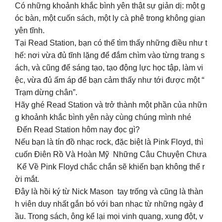
Có những khoảnh khắc bình yên thật sự giản dị: một g
óc bàn, một cuốn sách, một ly cà phê trong không gian
yên tĩnh.
Tại Read Station, bạn có thể tìm thấy những điều như t
hế: nơi vừa đủ tĩnh lặng để đắm chìm vào từng trang s
ách, và cũng để sáng tạo, tạo động lực học tập, làm vi
ệc, vừa đủ ấm áp để bạn cảm thấy như tới được một “
Trạm dừng chân”.
Hãy ghé Read Station và trở thành một phần của nhữn
g khoảnh khắc bình yên này cùng chúng mình nhé
Đến Read Station hôm nay đọc gì?
Nếu bạn là tín đồ nhạc rock, đặc biệt là Pink Floyd, thì
cuốn Điên Rồ Và Hoàn Mỹ Những Câu Chuyện Chưa
Kể Về Pink Floyd chắc chắn sẽ khiến bạn không thể r
ời mắt.
Đây là hồi ký từ Nick Mason tay trống và cũng là thàn
h viên duy nhất gắn bó với ban nhạc từ những ngày đ
ầu. Trong sách, ông kể lại mọi vinh quang, xung đột, v