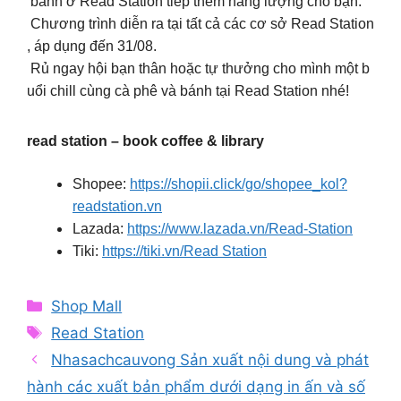
bánh ở Read Station tiếp thêm năng lượng cho bạn.
Chương trình diễn ra tại tất cả các cơ sở Read Station
, áp dụng đến 31/08.
Rủ ngay hội bạn thân hoặc tự thưởng cho mình một b
uổi chill cùng cà phê và bánh tại Read Station nhé!
read station – book coffee & library
Shopee:
https://shopii.click/go/shopee_kol?
readstation.vn
Lazada:
https://www.lazada.vn/Read-Station
Tiki:
https://tiki.vn/Read Station
Categories
Shop Mall
Tags
Read Station
Nhasachcauvong Sản xuất nội dung và phát
hành các xuất bản phẩm dưới dạng in ấn và số