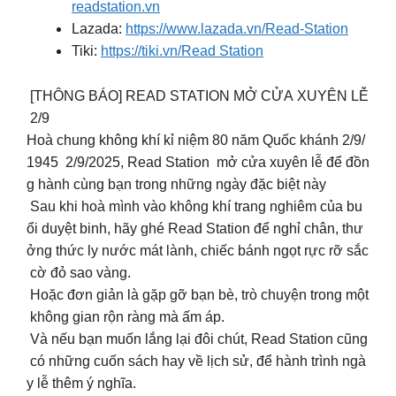
readstation.vn
Lazada:
https://www.lazada.vn/Read-Station
Tiki:
https://tiki.vn/Read Station
[THÔNG BÁO] READ STATION MỞ CỬA XUYÊN LỄ
2/9
Hoà chung không khí kỉ niệm 80 năm Quốc khánh 2/9/
1945 2/9/2025, Read Station mở cửa xuyên lễ để đồn
g hành cùng bạn trong những ngày đặc biệt này
Sau khi hoà mình vào không khí trang nghiêm của bu
ổi duyệt binh, hãy ghé Read Station để nghỉ chân, thư
ởng thức ly nước mát lành, chiếc bánh ngọt rực rỡ sắc
cờ đỏ sao vàng.
Hoặc đơn giản là gặp gỡ bạn bè, trò chuyện trong một
không gian rộn ràng mà ấm áp.
Và nếu bạn muốn lắng lại đôi chút, Read Station cũng
có những cuốn sách hay về lịch sử, để hành trình ngà
y lễ thêm ý nghĩa.