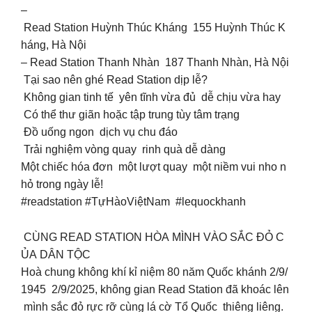
–
Read Station Huỳnh Thúc Kháng 155 Huỳnh Thúc K
háng, Hà Nội
– Read Station Thanh Nhàn 187 Thanh Nhàn, Hà Nội
Tại sao nên ghé Read Station dịp lễ?
Không gian tinh tế yên tĩnh vừa đủ dễ chịu vừa hay
Có thể thư giãn hoặc tập trung tùy tâm trạng
Đồ uống ngon dịch vụ chu đáo
Trải nghiệm vòng quay rinh quà dễ dàng
Một chiếc hóa đơn một lượt quay một niềm vui nho n
hỏ trong ngày lễ!
#readstation #TựHàoViệtNam #lequockhanh
CÙNG READ STATION HÒA MÌNH VÀO SẮC ĐỎ C
ỦA DÂN TỘC
Hoà chung không khí kỉ niệm 80 năm Quốc khánh 2/9/
1945 2/9/2025, không gian Read Station đã khoác lên
mình sắc đỏ rực rỡ cùng lá cờ Tổ Quốc thiêng liêng.