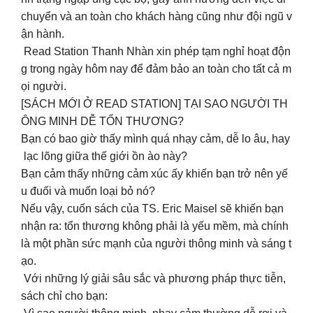
chuyển và an toàn cho khách hàng cũng như đội ngũ v
ận hành.
Read Station Thanh Nhàn xin phép tạm nghỉ hoạt độn
g trong ngày hôm nay để đảm bảo an toàn cho tất cả m
ọi người.
[SÁCH MỚI Ở READ STATION] TẠI SAO NGƯỜI TH
ÔNG MINH DỄ TỔN THƯƠNG?
Bạn có bao giờ thấy mình quá nhạy cảm, dễ lo âu, hay
lạc lõng giữa thế giới ồn ào này?
Bạn cảm thấy những cảm xúc ấy khiến bạn trở nên yế
u đuối và muốn loại bỏ nó?
Nếu vậy, cuốn sách của TS. Eric Maisel sẽ khiến bạn
nhận ra: tổn thương không phải là yếu mềm, mà chính
là một phần sức mạnh của người thông minh và sáng t
ạo.
Với những lý giải sâu sắc và phương pháp thực tiễn,
sách chỉ cho bạn: