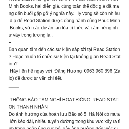
Minh Books, hai diễn giả, cùng toàn thể độc giả đã ma
ng đến buổi gặp gỡ ý nghĩa này. Hy vọng sẽ còn nhiều
dịp để Read Station được đồng hành cùng Phuc Minh
Books, với các dự án lan tỏa tri thức và cảm hứng nh
ư vậy trong tương lai.
–
Bạn quan tâm đến các sự kiện sắp tới tại Read Station
? Hoặc muốn tổ chức sự kiện tại không gian Read Stat
ion?
Hãy liên hệ ngay với Đặng Hương 0963 960 396 (Za
lo) để được tư vấn chi tiết.
____
THÔNG BÁO TẠM NGHỈ HOẠT ĐỘNG READ STATI
ON THANH NHÀN
Do ảnh hưởng của hoàn lưu Bão số 5, Hà Nội có mưa
lớn kéo dài, nhiều tuyến đường trong khu vực xảy ra tì
nh trạng ngập úng cục bộ, gây ảnh hưởng đến việc di