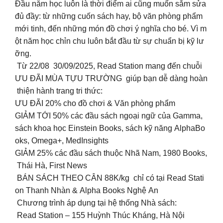
Đầu năm học luôn là thời điểm ai cũng muốn sắm sửa
đủ đầy: từ những cuốn sách hay, bộ văn phòng phẩm
mới tinh, đến những món đồ chơi ý nghĩa cho bé. Vì m
ột năm học chỉn chu luôn bắt đầu từ sự chuẩn bị kỹ lư
ỡng.
Từ 22/08 30/09/2025, Read Station mang đến chuỗi
ƯU ĐÃI MÙA TỰU TRƯỜNG giúp bạn dễ dàng hoàn
thiện hành trang tri thức:
ƯU ĐÃI 20% cho đồ chơi & Văn phòng phẩm
GIẢM TỚI 50% các đầu sách ngoại ngữ của Gamma,
sách khoa học Einstein Books, sách kỹ năng AlphaBo
oks, Omega+, MedInsights
GIẢM 25% các đầu sách thuộc Nhã Nam, 1980 Books,
Thái Hà, First News
BÁN SÁCH THEO CÂN 88K/kg chỉ có tại Read Stati
on Thanh Nhàn & Alpha Books Nghệ An
Chương trình áp dụng tại hệ thống Nhà sách:
Read Station – 155 Huỳnh Thúc Kháng, Hà Nội