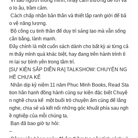
Vì sao người thông minh, nhạy cảm thường dễ rơi và
o lo âu, trầm cảm.
Cách chấp nhận bản thân và thiết lập ranh giới để bả
o vệ năng lượng.
Bộ công cụ tinh thần để duy trì sáng tạo mà vẫn sống
cân bằng, lành mạnh.
Đây chính là một cuốn sách dành cho bất kỳ ai từng cả
m thấy mình quá khác biệt, hay đang trên hành trình tì
m lại sự bình yên trong tâm trí.
[SỰ KIỆN SẮP DIỄN RA] TALKSHOW: CHUYỆN NG
HỀ CHƯA KỂ
Nhân dịp kỷ niệm 11 năm Phuc Minh Books, Read Sta
tion hân hạnh đồng hành cùng sự kiện đặc biệt Chuyệ
n nghề chưa kể một buổi trò chuyện ấm cúng để lắng
nghe, chia sẻ và kết nối những góc khuất phía sau ngh
ề nghiệp của mỗi chúng ta.
Bạn đã bao giờ tự hỏi:
–