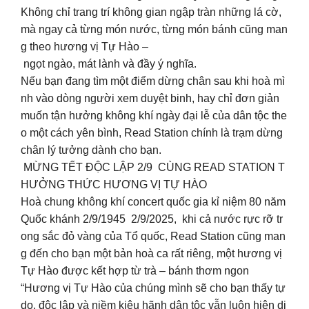
Không chỉ trang trí không gian ngập tràn những lá cờ,
mà ngay cả từng món nước, từng món bánh cũng man
g theo hương vị Tự Hào –
ngọt ngào, mát lành và đầy ý nghĩa.
Nếu bạn đang tìm một điểm dừng chân sau khi hoà mì
nh vào dòng người xem duyệt binh, hay chỉ đơn giản
muốn tận hưởng không khí ngày đại lễ của dân tộc the
o một cách yên bình, Read Station chính là trạm dừng
chân lý tưởng dành cho bạn.
MỪNG TẾT ĐỘC LẬP 2/9 CÙNG READ STATION T
HƯỞNG THỨC HƯƠNG VỊ TỰ HÀO
Hoà chung không khí concert quốc gia kỉ niệm 80 năm
Quốc khánh 2/9/1945 2/9/2025, khi cả nước rực rỡ tr
ong sắc đỏ vàng của Tổ quốc, Read Station cũng man
g đến cho bạn một bản hoà ca rất riêng, một hương vị
Tự Hào được kết hợp từ trà – bánh thơm ngon
“Hương vị Tự Hào của chúng mình sẽ cho bạn thấy tự
do, độc lập và niềm kiêu hãnh dân tộc vẫn luôn hiện di