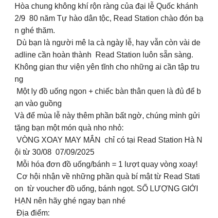
Hòa chung không khí rộn ràng của đại lễ Quốc khánh
2/9 80 năm Tự hào dân tộc, Read Station chào đón bạ
n ghé thăm.
Dù bạn là người mê la cà ngày lễ, hay vẫn còn vài de
adline cần hoàn thành Read Station luôn sẵn sàng.
Không gian thư viện yên tĩnh cho những ai cần tập tru
ng
Một ly đồ uống ngon + chiếc bàn thân quen là đủ để b
ạn vào guồng
Và để mùa lễ này thêm phần bất ngờ, chúng mình gửi
tặng bạn một món quà nho nhỏ:
VÒNG XOAY MAY MẮN chỉ có tại Read Station Hà N
ội từ 30/08 07/09/2025
Mỗi hóa đơn đồ uống/bánh = 1 lượt quay vòng xoay!
Cơ hội nhận về những phần quà bí mật từ Read Stati
on từ voucher đồ uống, bánh ngọt. SỐ LƯỢNG GIỚI
HẠN nên hãy ghé ngay bạn nhé
Địa điểm: