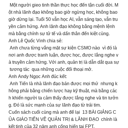
Một người gieo tinh thần thực học đến tận cuối đời. M
ột nhà lãnh đạo không bao giờ ngừng học, không bao
giờ dừng lại. Tuổi 50 vẫn học AI, vẫn sáng tạo, vẫn tru
yền cảm hứng. Anh lãnh đạo không bằng mệnh lệnh
mà bằng chính sự tử tế và dấn thân đến kiệt cùng.
Anh Lê Quốc Vinh chia sẻ:
Anh chưa từng vắng mặt sự kiện CSMO nào vì đó là
nơi anh được tranh luận, được học, được lắng nghe v
à truyền cảm hứng. Với anh, quản trị là dẫn dắt qua sự
tương tác qua những cuộc đối thoại mở.
Anh Andy Ngọc Anh đúc kết:
Anh Tiến là nhà lãnh đạo bán được mọi thứ nhưng k
hông phải bằng chiến lược hay kỹ thuật, mà bằng các
h khiến người ta cảm thấy được lắng nghe và tin tưởn
g. Đó là sức mạnh của sự lãnh đạo từ trái tim.
Cuốn sách cuối cùng mà anh để lại 13 BÀI GIẢNG C
ỦA GIÁO TIẾN VỀ QUẢN TRỊ & LÃNH ĐẠO chính là
kết tinh của 32 năm anh cống hiến tại FPT.