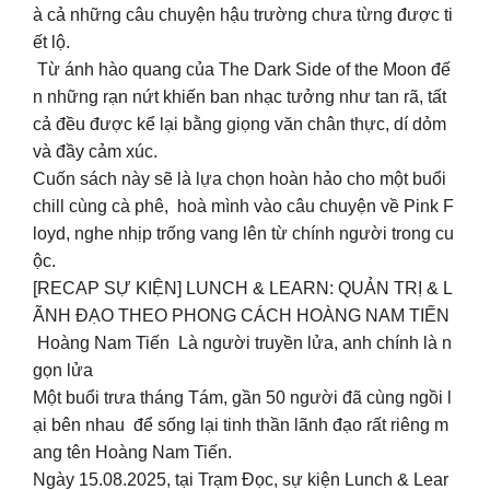
à cả những câu chuyện hậu trường chưa từng được ti
ết lộ.
Từ ánh hào quang của The Dark Side of the Moon đế
n những rạn nứt khiến ban nhạc tưởng như tan rã, tất
cả đều được kể lại bằng giọng văn chân thực, dí dỏm
và đầy cảm xúc.
Cuốn sách này sẽ là lựa chọn hoàn hảo cho một buổi
chill cùng cà phê, hoà mình vào câu chuyện về Pink F
loyd, nghe nhịp trống vang lên từ chính người trong cu
ộc.
[RECAP SỰ KIỆN] LUNCH & LEARN: QUẢN TRỊ & L
ÃNH ĐẠO THEO PHONG CÁCH HOÀNG NAM TIẾN
Hoàng Nam Tiến Là người truyền lửa, anh chính là n
gọn lửa
Một buổi trưa tháng Tám, gần 50 người đã cùng ngồi l
ại bên nhau để sống lại tinh thần lãnh đạo rất riêng m
ang tên Hoàng Nam Tiến.
Ngày 15.08.2025, tại Trạm Đọc, sự kiện Lunch & Lear