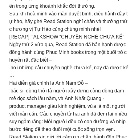
ện trong từng khoảnh khắc đời thường.
Sau khi hoà mình vào màn duyệt binh, diễu hành đầy t
ự hào, hãy ghé Read Station nghỉ chân và thưởng thứ
c hương vị Tự Hào cùng chúng mình nhé!
[RECAP] TALKSHOW “CHUYỆN NGHỀ CHƯA KỂ”
Ngày thứ 2 vừa qua, Read Station đã hân hạnh được
đồng hành cùng Phuc Minh books trong một buổi trò c
huyện rất đặc biệt –
nơi những câu chuyện nghề chưa kể, nay đã được kể
…
Hai diễn giả chính là Anh Nam Đỗ –
bác sĩ, đồng thời là người xây dựng cộng đồng đam
mê đọc sách lâu năm, và Anh Nhất Quang -
product manager giàu kinh nghiệm, vừa là một người
viết mẫn cán. Câu chuyện từ hai anh đã đem lại nhiều
suy ngẫm rằng: Mỗi người đều có con đường và nhịp
bước riêng để theo đuổi một cuộc sống trọn vẹn.
Read Station xin gửi lời cảm ơn chân thành đến Phuc