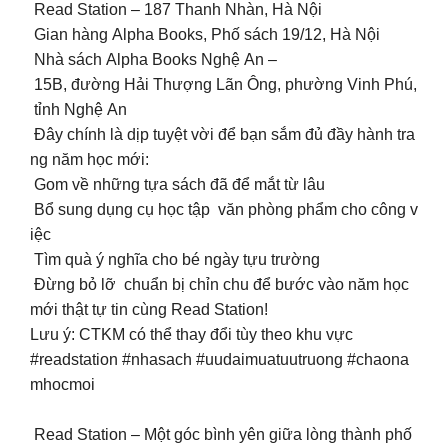
Read Station – 187 Thanh Nhàn, Hà Nội
Gian hàng Alpha Books, Phố sách 19/12, Hà Nội
Nhà sách Alpha Books Nghệ An –
15B, đường Hải Thượng Lãn Ông, phường Vinh Phú,
tỉnh Nghệ An
Đây chính là dịp tuyệt vời để bạn sắm đủ đầy hành tra
ng năm học mới:
Gom về những tựa sách đã để mắt từ lâu
Bổ sung dụng cụ học tập văn phòng phẩm cho công v
iệc
Tìm quà ý nghĩa cho bé ngày tựu trường
Đừng bỏ lỡ chuẩn bị chỉn chu để bước vào năm học
mới thật tự tin cùng Read Station!
Lưu ý: CTKM có thể thay đổi tùy theo khu vực
#readstation #nhasach #uudaimuatuutruong #chaona
mhocmoi
Read Station – Một góc bình yên giữa lòng thành phố