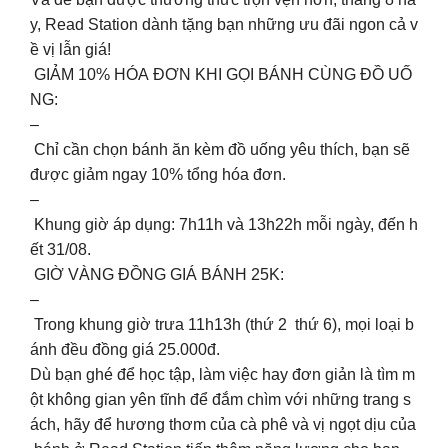
y, Read Station dành tặng bạn những ưu đãi ngon cả v
ề vị lẫn giá!
GIẢM 10% HÓA ĐƠN KHI GỌI BÁNH CÙNG ĐỒ UỐ
NG:
–
Chỉ cần chọn bánh ăn kèm đồ uống yêu thích, bạn sẽ
được giảm ngay 10% tổng hóa đơn.
–
Khung giờ áp dụng: 7h11h và 13h22h mỗi ngày, đến h
ết 31/08.
GIỜ VÀNG ĐỒNG GIÁ BÁNH 25K:
–
Trong khung giờ trưa 11h13h (thứ 2 thứ 6), mọi loại b
ánh đều đồng giá 25.000đ.
Dù bạn ghé để học tập, làm việc hay đơn giản là tìm m
ột không gian yên tĩnh để đắm chìm với những trang s
ách, hãy để hương thơm của cà phê và vị ngọt dịu của