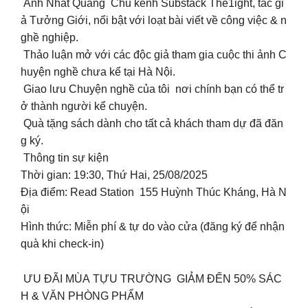
Anh Nhất Quang Chủ kênh Substack The1ight, tác gi
ả Tưởng Giới, nổi bật với loạt bài viết về công việc & n
ghề nghiệp.
Thảo luận mở với các độc giả tham gia cuộc thi ảnh C
huyện nghề chưa kể tại Hà Nội.
Giao lưu Chuyện nghề của tôi nơi chính bạn có thể tr
ở thành người kể chuyện.
Quà tặng sách dành cho tất cả khách tham dự đã đăn
g ký.
Thông tin sự kiện
Thời gian: 19:30, Thứ Hai, 25/08/2025
Địa điểm: Read Station 155 Huỳnh Thúc Kháng, Hà N
ội
Hình thức: Miễn phí & tự do vào cửa (đăng ký để nhận
quà khi check-in)
ƯU ĐÃI MÙA TỰU TRƯỜNG GIẢM ĐẾN 50% SÁC
H & VĂN PHÒNG PHẨM