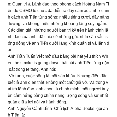
n: Quản trị & Lãnh đạo theo phong cách Hoàng Nam Ti
ến do CSMO tổ chức đã diễn ra đầy cảm xúc như chín
h cách anh Tiến từng sống: nhiều tiếng cười, đầy năng
lượng, và không thiếu những khoảng lặng suy ngẫm.
Các diễn giả những người bạn tri kỷ trên hành trình lã
nh đạo của anh đã chia sẻ những góc nhìn sâu sắc, s
ống động về anh Tiến dưới lăng kính quản trị và lãnh đ
ạo:
Anh Trần Tuấn Việt mở đầu bằng bài hát yêu thích Wh
en the smoke is going down bài hát anh Tiến từng dặn
bật trong lễ tang. Anh nói:
Với anh, cuộc sống là một sân khấu. Nhưng điều đặc
biệt là anh diễn thật không một chút giả vờ. Và trong v
ai trò lãnh đạo, anh chọn là chính mình một người truy
ền cảm hứng bằng chính năng lượng sống và sự nhất
quán giữa lời nói và hành động.
Anh Nguyễn Cảnh Bình Chủ tịch Alpha Books gọi an
h Tiến là: