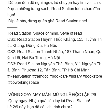
Dù bạn đến để nghỉ ngơi, trò chuyện hay tìm về lịch s
ử qua những trang sách, Read Station luôn chào đón
bạn!
Dịp lễ này, đừng quên ghé Read Station nhé!
——–
Read Station Space of mind, Style of read
CS1: Read Station Huỳnh Thúc Kháng, 155 Huỳnh Th
úc Kháng, Đống Đa, Hà Nội.
CS2: Read Station Thanh Nhàn, 187 Thanh Nhàn, Qu
ỳnh Lôi, Hai Bà Trưng, Hà Nội
CS3: Read Station Nguyễn Thái Bình, 311 Nguyễn Th
ái Bình, Phường 12, Tân Bình, TP Hồ Chí Minh
#ReadStation #tramdoc #bookcafe #library #bookstore
#coworkingspace
VÒNG XOAY MAY MẮN MỪNG LỄ ĐỘC LẬP 2/9
Quay ngay Nhận quà liền tay tại Read Station!
Lễ 2/9 này, bạn đã có lịch trình chưa?