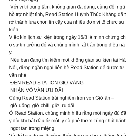
Với vị trí trung tâm, không gian đa dạng, cùng đội ngũ
hỗ trợ nhiệt tình, Read Station Huỳnh Thúc Kháng đã t
rở thành lựa chọn tin cậy của nhiều đơn vị tổ chức sự
kiện.
Việc kín lịch sự kiện trong ngày 16/8 là minh chứng ch
o sự tin tưởng đó và chúng mình rất trân trọng điều nà
y.
Nếu bạn đang tìm kiếm một không gian sự kiện tại Hà
Nội, đừng ngần ngại liên hệ Read Station để được tư
vấn nhé!
ĐẾN READ STATION GIỜ VÀNG –
NHẬN VÔ VÀN ƯU ĐÃI
Cùng Read Station trải nghiệm trọn vẹn Giờ ăn –
giờ uống giờ chill giờ ưu đãi!
Ở Read Station, chúng mình hiểu rằng một ngày đủ đầ
y đôi khi bắt đầu từ một ly cà phê thơm cùng chút bánh
ngọt tan trong miệng.
Và để bạn được thưởng thức trọn vẹn hơn, tháng 8 nà