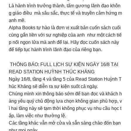
Là hành trình trưởng thành, tấm gương lãnh đạo khôn
g giáo điều mà sâu sắc, thực tế và truyền cảm hứng m
ạnh mẽ.
Alpha Books tự hào là đơn vị xuất bản cuốn sách cuối
cùng gắn liền với sự nghiệp của anh như một cách tiế
p nối ngọn lửa mà anh để lại. Hãy đọc cuốn sách này
để tiếp tục hành trình lãnh đạo của riêng bạn.
THÔNG BÁO: FULL LỊCH SỰ KIỆN NGÀY 16/8 TẠI
READ STATION HUỲNH THÚC KHÁNG
Ngày 16/8, tầng 4 và tầng 5 của Read Station Huỳnh T
húc Kháng sẽ diễn ra sự kiện suốt cả ngày.
Chúng mình xin thông báo sớm để bạn đọc và khách h
àng yêu quý chủ động lựa chọn không gian phù hợp, v
ì hai tầng này sẽ tạm thời không phục vụ nhu cầu học t
ập, làm việc như thường lệ.
Các tầng khác vẫn mở cửa và sẵn sàng chào đón bạn
như mọi ngày