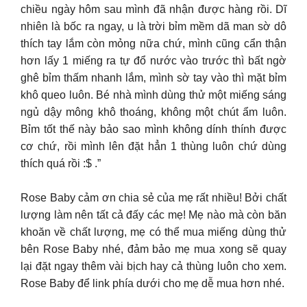
chiều ngày hôm sau mình đã nhận được hàng rồi. Dĩ
nhiên là bốc ra ngay, u là trời bỉm mềm dã man sờ dô
thích tay lắm còn mỏng nữa chứ, mình cũng cẩn thận
hơn lấy 1 miếng ra tự đổ nước vào trước thì bất ngờ
ghê bỉm thấm nhanh lắm, mình sờ tay vào thì mặt bỉm
khô queo luôn. Bé nhà mình dùng thử một miếng sáng
ngủ dậy mông khô thoáng, không một chút ẩm luôn.
Bỉm tốt thế này bảo sao mình không dính thính được
cơ chứ, rồi mình lên đặt hẳn 1 thùng luôn chứ dùng
thích quá rồi :$ .”
Rose Baby cảm ơn chia sẻ của mẹ rất nhiều! Bởi chất
lượng làm nên tất cả đấy các mẹ! Mẹ nào mà còn băn
khoăn về chất lượng, mẹ có thể mua miếng dùng thử
bên Rose Baby nhé, đảm bảo mẹ mua xong sẽ quay
lại đặt ngay thêm vài bịch hay cả thùng luôn cho xem.
Rose Baby để link phía dưới cho mẹ dễ mua hơn nhé.