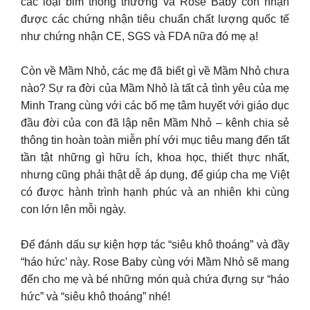
các loại bỉm thông thường và Rose Baby còn nhận
được các chứng nhận tiêu chuẩn chất lượng quốc tế
như chứng nhận CE, SGS và FDA nữa đó mẹ ạ!
Còn về Mầm Nhỏ, các mẹ đã biết gì về Mầm Nhỏ chưa
nào? Sự ra đời của Mầm Nhỏ là tất cả tình yêu của mẹ
Minh Trang cùng với các bố mẹ tâm huyết với giáo dục
đầu đời của con đã lập nên Mầm Nhỏ – kênh chia sẻ
thông tin hoàn toàn miễn phí với mục tiêu mang đến tất
tần tật những gì hữu ích, khoa học, thiết thực nhất,
nhưng cũng phải thật dễ áp dụng, để giúp cha mẹ Việt
có được hành trình hạnh phúc và an nhiên khi cùng
con lớn lên mỗi ngày.
Để đánh dấu sự kiện hợp tác “siêu khô thoáng” và đầy
“háo hức’ này. Rose Baby cùng với Mầm Nhỏ sẽ mang
đến cho mẹ và bé những món quà chứa đựng sự “háo
hức” và “siêu khô thoáng” nhé!