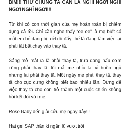
BỈM!!! THỨ CHÚNG TA CẦN LÀ NGHỈ NGƠI NGHỈ
NGƠI NGHỈ NGƠI!!!
Từ khi có con thời gian của mẹ hoàn toàn bị chiếm
dụng cả rồi. Chỉ cần nghe thấy “oe oe” là mẹ biết có
một em bé đang bị ướt rồi đấy, thế là đang làm việc lại
phải tất bật chạy vào thay tã.
Sáng mở mắt ra là phải thay tã, trưa đang nấu cơm
cũng phải thay tã, tối mắt mẹ nhíu lại vì buồn ngủ
nhưng lại phải thay tã. Một ngày mẹ phải thay tã, thay
tã cho cục cưng không biết bao nhiêu lần. Đừng để
việc thay tã cho con trở thành một cuộc chiến không
hồi kết đối với mẹ.
Rose Baby đến giải cứu mẹ ngay đây!!!
Hạt gel SAP thần kì ngăn lũ vượt trội