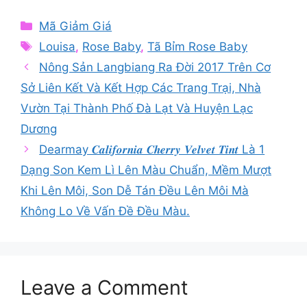
Categories
Mã Giảm Giá
Tags
Louisa
,
Rose Baby
,
Tã Bỉm Rose Baby
Nông Sản Langbiang Ra Đời 2017 Trên Cơ
Sở Liên Kết Và Kết Hợp Các Trang Trại, Nhà
Vườn Tại Thành Phố Đà Lạt Và Huyện Lạc
Dương
Dearmay 𝑪𝒂𝒍𝒊𝒇𝒐𝒓𝒏𝒊𝒂 𝑪𝒉𝒆𝒓𝒓𝒚 𝑽𝒆𝒍𝒗𝒆𝒕 𝑻𝒊𝒏𝒕 Là 1
Dạng Son Kem Lì Lên Màu Chuẩn, Mềm Mượt
Khi Lên Môi, Son Dễ Tán Đều Lên Môi Mà
Không Lo Về Vấn Đề Đều Màu.
Leave a Comment