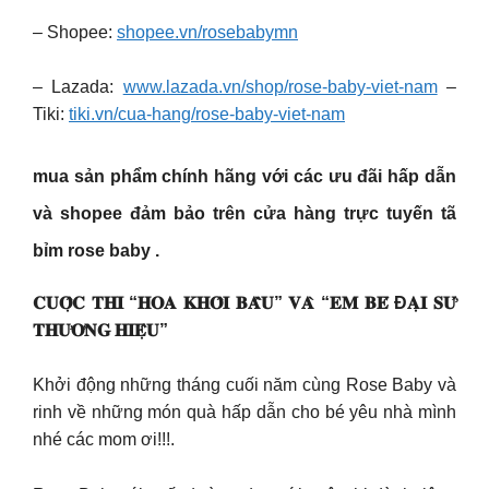
– Shopee:
shopee.vn/rosebabymn
– Lazada:
www.lazada.vn/shop/rose-baby-viet-nam
–
Tiki:
tiki.vn/cua-hang/rose-baby-viet-nam
mua sản phẩm chính hãng với các ưu đãi hấp dẫn
và shopee đảm bảo trên cửa hàng trực tuyến tã
bỉm rose baby .
𝐂𝐔𝐎̣̂𝐂 𝐓𝐇𝐈 “𝐇𝐎𝐀 𝐊𝐇𝐎̂𝐈 𝐁𝐀̂̀𝐔” 𝐕𝐀̀ “𝐄𝐌 𝐁𝐄́ Đ𝐀̣𝐈 𝐒𝐔̛́
𝐓𝐇𝐔̛𝐎̛𝐍𝐆 𝐇𝐈𝐄̣̂𝐔”
Khởi động những tháng cuối năm cùng Rose Baby và
rinh về những món quà hấp dẫn cho bé yêu nhà mình
nhé các mom ơi!!!.