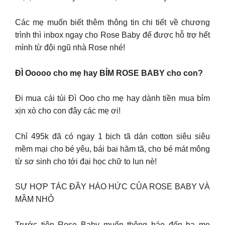
Các mẹ muốn biết thêm thông tin chi tiết về chương
trình thì inbox ngay cho Rose Baby để được hỗ trợ hết
mình từ đội ngũ nhà Rose nhé!
ĐÌ Ooooo cho mẹ hay BỈM ROSE BABY cho con?
Đi mua cái túi Đì Ooo cho mẹ hay dành tiền mua bỉm
xịn xò cho con đây các mẹ ơi!
Chỉ 495k đã có ngay 1 bịch tã dán cotton siêu siêu
mềm mại cho bé yêu, bái bai hăm tã, cho bé mát mông
từ sơ sinh cho tới đại học chữ to lun nè!
SỰ HỢP TÁC ĐẦY HÁO HỨC CỦA ROSE BABY VÀ
MẦM NHỎ
Trước tiên Rose Baby muốn thông báo đến ba mẹ