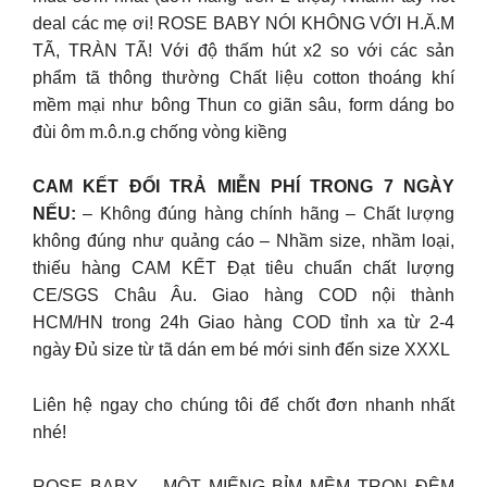
deal các mẹ ơi! ROSE BABY NÓI KHÔNG VỚI H.Ă.M
TÃ, TRÀN TÃ! Với độ thấm hút x2 so với các sản
phẩm tã thông thường Chất liệu cotton thoáng khí
mềm mại như bông Thun co giãn sâu, form dáng bo
đùi ôm m.ô.n.g chống vòng kiềng
CAM KẾT ĐỔI TRẢ MIỄN PHÍ TRONG 7 NGÀY
NẾU:
– Không đúng hàng chính hãng – Chất lượng
không đúng như quảng cáo – Nhầm size, nhầm loại,
thiếu hàng CAM KẾT Đạt tiêu chuẩn chất lượng
CE/SGS Châu Âu. Giao hàng COD nội thành
HCM/HN trong 24h Giao hàng COD tỉnh xa từ 2-4
ngày Đủ size từ tã dán em bé mới sinh đến size XXXL
Liên hệ ngay cho chúng tôi để chốt đơn nhanh nhất
nhé!
ROSE BABY – MỘT MIẾNG BỈM MỀM TRỌN ĐÊM