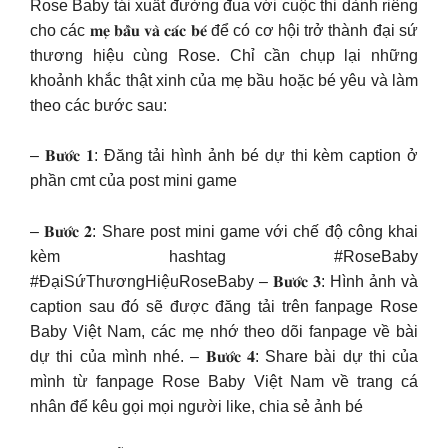
Rose Baby tái xuất đường đua với cuộc thi dành riêng
cho các 𝐦𝐞̣ 𝐛𝐚̂̀𝐮 𝐯𝐚̀ 𝐜𝐚́𝐜 𝐛𝐞́ để có cơ hội trở thành đại sứ
thương hiệu cùng Rose. Chỉ cần chụp lại những
khoảnh khắc thật xinh của mẹ bầu hoặc bé yêu và làm
theo các bước sau:
– 𝐁𝐮̛𝐨̛́𝐜 𝟏: Đăng tải hình ảnh bé dự thi kèm caption ở
phần cmt của post mini game
– 𝐁𝐮̛𝐨̛́𝐜 𝟐: Share post mini game với chế độ công khai
kèm hashtag #RoseBaby
#ĐạiSứThươngHiệuRoseBaby – 𝐁𝐮̛𝐨̛́𝐜 𝟑: Hình ảnh và
caption sau đó sẽ được đăng tải trên fanpage Rose
Baby Việt Nam, các mẹ nhớ theo dõi fanpage về bài
dự thi của mình nhé. – 𝐁𝐮̛𝐨̛́𝐜 𝟒: Share bài dự thi của
mình từ fanpage Rose Baby Việt Nam về trang cá
nhân để kêu gọi mọi người like, chia sẻ ảnh bé