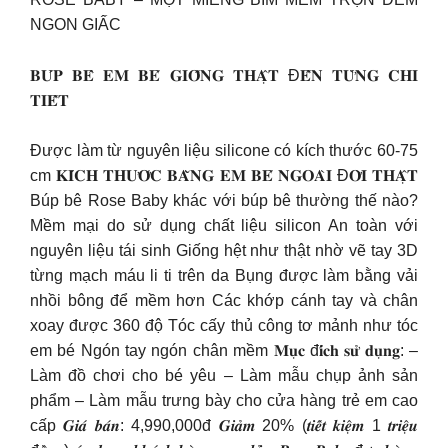
NGON GIẤC
𝐁𝐔́𝐏 𝐁𝐄̂ 𝐄𝐌 𝐁𝐄́ 𝐆𝐈𝐎̂́𝐍𝐆 𝐓𝐇𝐀̣̂𝐓 Đ𝐄̂́𝐍 𝐓𝐔̛̀𝐍𝐆 𝐂𝐇𝐈
𝐓𝐈𝐄̂́𝐓
Được làm từ nguyên liệu silicone có kích thước 60-75
cm 𝐊𝐈́𝐂𝐇 𝐓𝐇𝐔̛𝐎̛́𝐂 𝐁𝐀̆̀𝐍𝐆 𝐄𝐌 𝐁𝐄́ 𝐍𝐆𝐎𝐀̀𝐈 Đ𝐎̛̀𝐈 𝐓𝐇𝐀̣̂𝐓
Búp bê Rose Baby khác với búp bê thường thế nào?
Mềm mại do sử dụng chất liệu silicon An toàn với
nguyên liệu tái sinh Giống hệt như thật nhờ vẽ tay 3D
từng mạch máu li ti trên da Bụng được làm bằng vải
nhồi bông để mềm hơn Các khớp cánh tay và chân
xoay được 360 độ Tóc cấy thủ công tơ mảnh như tóc
em bé Ngón tay ngón chân mềm 𝐌𝐮̣𝐜 đ𝐢́𝐜𝐡 𝐬𝐮̛̉ 𝐝𝐮̣𝐧𝐠: –
Làm đồ chơi cho bé yêu – Làm mẫu chụp ảnh sản
phẩm – Làm mẫu trưng bày cho cửa hàng trẻ em cao
cấp 𝑮𝒊𝒂́ 𝒃𝒂́𝒏: 4,990,000đ 𝑮𝒊𝒂̉𝒎 20% (𝒕𝒊𝒆̂́𝒕 𝒌𝒊𝒆̣̂𝒎 1 𝒕𝒓𝒊𝒆̣̂𝒖