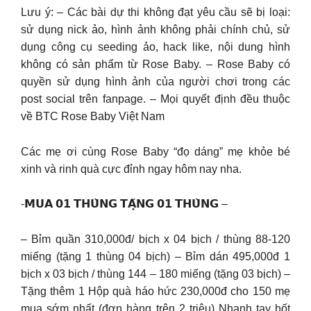
Lưu ý: – Các bài dự thi không đạt yêu cầu sẽ bị loại:
sử dụng nick ảo, hình ảnh không phải chính chủ, sử
dụng công cụ seeding ảo, hack like, nội dung hình
không có sản phẩm từ Rose Baby. – Rose Baby có
quyền sử dụng hình ảnh của người chơi trong các
post social trên fanpage. – Mọi quyết định đều thuộc
về BTC Rose Baby Việt Nam
Các mẹ ơi cùng Rose Baby “đọ dáng” mẹ khỏe bé
xinh và rinh quà cực đỉnh ngay hôm nay nha.
-𝗠𝗨𝗔 𝟬𝟭 𝗧𝗛𝗨̀𝗡𝗚 𝗧𝗔̣̆𝗡𝗚 𝟬𝟭 𝗧𝗛𝗨̀𝗡𝗚 –
– Bỉm quần 310,000đ/ bịch x 04 bịch / thùng 88-120
miếng (tặng 1 thùng 04 bịch) – Bỉm dán 495,000đ 1
bịch x 03 bịch / thùng 144 – 180 miếng (tặng 03 bịch) –
Tặng thêm 1 Hộp quà háo hức 230,000đ cho 150 mẹ
mua sớm nhất (đơn hàng trên 2 triệu) Nhanh tay hốt