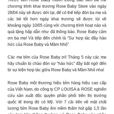
chương trình khai trương Rose Baby Store vào ngày
28/04 này sẽ được dời lại, để có thể tiếp đón ba mẹ và
các bé tốt hơn ngày khai trương sẽ được lùi về
khoảng ngày 10/05 cùng với chương trình hoạt náo và
quà tặng hấp dẫn như đã thông báo. Rose Baby cảm
ơn ba mẹ! Và tiếp đến chính là “Sự hợp tác đầy háo
hức của Rose Baby và Mầm Nhỏ”
Các mẹ bỉm của Rose Baby ơi! Tháng 5 này các mẹ
hãy chuẩn bị chào đón sự “háo hức” đầy bất ngờ đến
từ sự kiện hợp tác giữa Rose Baby và Mầm Nhỏ nha!
Rose Baby một thương hiệu bỉm hàng hiệu cao cấp
của Việt Nam, do công ty CP LOUISA & ROSE nghiên
cứu sản xuất độc quyền phân phối trên thị trường
quốc tế trong đó có Mỹ. Với 7 cải tiến về mặt chất
lượng bỉm Rose Baby êm mềm thấm hút gấp 1,5 lần