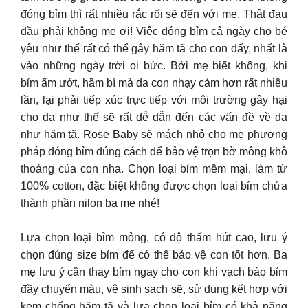
đóng bỉm thì rất nhiều rắc rối sẽ đến với mẹ. Thật đau
đầu phải không mẹ ơi! Việc đóng bỉm cả ngày cho bé
yêu như thế rất có thể gây hăm tã cho con đấy, nhất là
vào những ngày trời oi bức. Bởi mẹ biết không, khi
bỉm ẩm ướt, hầm bí mà da con nhạy cảm hơn rất nhiều
lần, lại phải tiếp xúc trực tiếp với môi trường gây hại
cho da như thế sẽ rất dễ dẫn đến các vấn đề về da
như hăm tã. Rose Baby sẽ mách nhỏ cho mẹ phương
pháp đóng bỉm đúng cách để bảo vệ trọn bờ mông khô
thoáng của con nha. Chọn loại bỉm mềm mại, làm từ
100% cotton, đặc biệt không được chọn loại bỉm chứa
thành phần nilon ba mẹ nhé!
Lựa chọn loại bỉm mỏng, có độ thấm hút cao, lưu ý
chọn đúng size bỉm để có thể bảo vệ con tốt hơn. Ba
mẹ lưu ý cần thay bỉm ngay cho con khi vạch báo bỉm
đầy chuyển màu, vệ sinh sạch sẽ, sử dụng kết hợp với
kem chống hăm tã và lựa chọn loại bỉm có khả năng