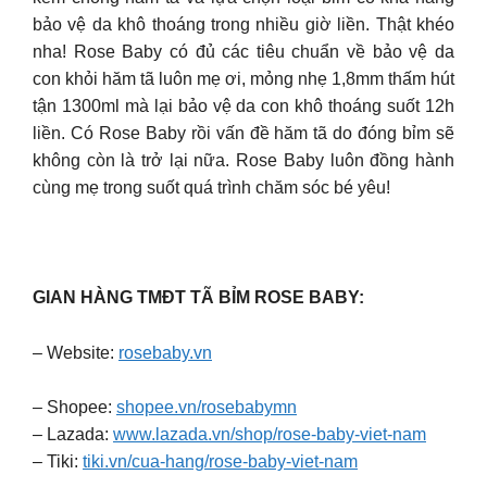
bảo vệ da khô thoáng trong nhiều giờ liền. Thật khéo
nha! Rose Baby có đủ các tiêu chuẩn về bảo vệ da
con khỏi hăm tã luôn mẹ ơi, mỏng nhẹ 1,8mm thấm hút
tận 1300ml mà lại bảo vệ da con khô thoáng suốt 12h
liền. Có Rose Baby rồi vấn đề hăm tã do đóng bỉm sẽ
không còn là trở lại nữa. Rose Baby luôn đồng hành
cùng mẹ trong suốt quá trình chăm sóc bé yêu!
GIAN HÀNG TMĐT TÃ BỈM ROSE BABY:
– Website:
rosebaby.vn
– Shopee:
shopee.vn/rosebabymn
– Lazada:
www.lazada.vn/shop/rose-baby-viet-nam
– Tiki:
tiki.vn/cua-hang/rose-baby-viet-nam