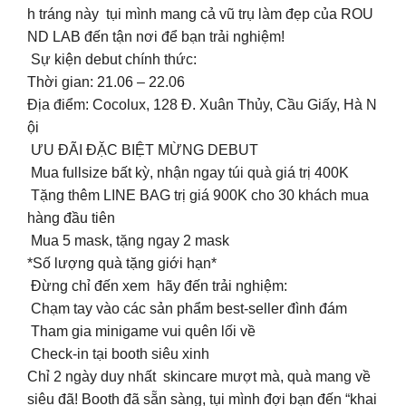
h tráng này tụi mình mang cả vũ trụ làm đẹp của ROU
ND LAB đến tận nơi để bạn trải nghiệm!
Sự kiện debut chính thức:
Thời gian: 21.06 – 22.06
Địa điểm: Cocolux, 128 Đ. Xuân Thủy, Cầu Giấy, Hà N
ội
ƯU ĐÃI ĐẶC BIỆT MỪNG DEBUT
Mua fullsize bất kỳ, nhận ngay túi quà giá trị 400K
Tặng thêm LINE BAG trị giá 900K cho 30 khách mua
hàng đầu tiên
Mua 5 mask, tặng ngay 2 mask
*Số lượng quà tặng giới hạn*
Đừng chỉ đến xem hãy đến trải nghiệm:
Chạm tay vào các sản phẩm best-seller đình đám
Tham gia minigame vui quên lối về
Check-in tại booth siêu xinh
Chỉ 2 ngày duy nhất skincare mượt mà, quà mang về
siêu đã! Booth đã sẵn sàng, tụi mình đợi bạn đến “khai