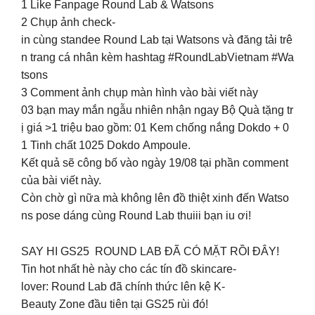
1️ Like Fanpage Round Lab & Watsons​
2️ Chụp ảnh check-
in cùng standee Round Lab tại Watsons và đăng tải trê
n trang cá nhân kèm hashtag #RoundLabVietnam #Wa
tsons​
3️ Comment ảnh chụp màn hình vào bài viết này​
03 bạn may mắn ngẫu nhiên nhận ngay Bộ Quà tặng tr
ị giá >1 triệu bao gồm: 01 Kem chống nắng Dokdo + 0
1 Tinh chất 1025 Dokdo Ampoule.​
Kết quả sẽ công bố vào ngày 19/08 tại phần comment
của bài viết này. ​
Còn chờ gì nữa mà không lên đồ thiệt xinh đến Watso
ns pose dáng cùng Round Lab thuiii bạn iu ơi! ​
SAY HI GS25 ️ ROUND LAB ĐÃ CÓ MẶT RỒI ĐÂY! ​
Tin hot nhất hè này cho các tín đồ skincare-
lover: Round Lab đã chính thức lên kệ K-
Beauty Zone đầu tiên tại GS25 rùi đó!​