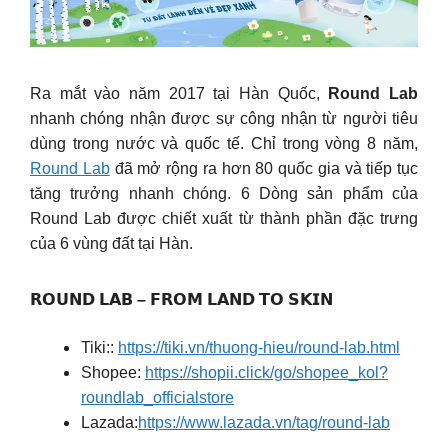
Ra mắt vào năm 2017 tại Hàn Quốc,
Round Lab
nhanh chóng nhận được sự công nhận từ người tiêu
dùng trong nước và quốc tế. Chỉ trong vòng 8 năm,
Round Lab
đã mở rộng ra hơn 80 quốc gia và tiếp tục
tăng trưởng nhanh chóng. 6 Dòng sản phẩm của
Round Lab được chiết xuất từ thành phần đặc trưng
của 6 vùng đất tại Hàn.
𝗥𝗢𝗨𝗡𝗗 𝗟𝗔𝗕 – 𝗙𝗥𝗢𝗠 𝗟𝗔𝗡𝗗 𝗧𝗢 𝗦𝗞𝗜𝗡​
Tiki::
https://tiki.vn/thuong-hieu/round-lab.html
Shopee:
https://shopii.click/go/shopee_kol?
roundlab_officialstore
Lazada:
https://www.lazada.vn/tag/round-lab