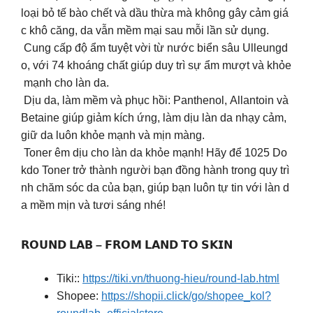
loại bỏ tế bào chết và dầu thừa mà không gây cảm giá
c khô căng, da vẫn mềm mại sau mỗi lần sử dụng.
Cung cấp độ ẩm tuyệt vời từ nước biển sâu Ulleungd
o, với 74 khoáng chất giúp duy trì sự ẩm mượt và khỏe
mạnh cho làn da.
Dịu da, làm mềm và phục hồi: Panthenol, Allantoin và
Betaine giúp giảm kích ứng, làm dịu làn da nhạy cảm,
giữ da luôn khỏe mạnh và mịn màng.
Toner êm dịu cho làn da khỏe mạnh! Hãy để 1025 Do
kdo Toner trở thành người bạn đồng hành trong quy trì
nh chăm sóc da của bạn, giúp bạn luôn tự tin với làn d
a mềm mịn và tươi sáng nhé!
𝗥𝗢𝗨𝗡𝗗 𝗟𝗔𝗕 – 𝗙𝗥𝗢𝗠 𝗟𝗔𝗡𝗗 𝗧𝗢 𝗦𝗞𝗜𝗡​
Tiki::
https://tiki.vn/thuong-hieu/round-lab.html
Shopee:
https://shopii.click/go/shopee_kol?