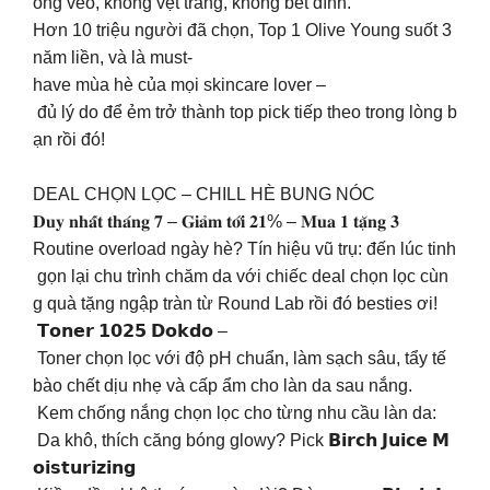
ong veo, không vệt trắng, không bết dính.​
Hơn 10 triệu người đã chọn, Top 1 Olive Young suốt 3
năm liền, và là must-
have mùa hè của mọi skincare lover –
đủ lý do để ẻm trở thành top pick tiếp theo trong lòng b
ạn rồi đó! ​
DEAL CHỌN LỌC – CHILL HÈ BUNG NÓC
𝐃𝐮𝐲 𝐧𝐡𝐚̂́𝐭 𝐭𝐡𝐚́𝐧𝐠 𝟕 – 𝐆𝐢𝐚̉𝐦 𝐭𝐨̛́𝐢 𝟐𝟏% – 𝐌𝐮𝐚 𝟏 𝐭𝐚̣̆𝐧𝐠 𝟑 ​
Routine overload ngày hè? Tín hiệu vũ trụ: đến lúc tinh
gọn lại chu trình chăm da với chiếc deal chọn lọc cùn
g quà tặng ngập tràn từ Round Lab rồi đó besties ơi!​
𝗧𝗼𝗻𝗲𝗿 𝟭𝟬𝟮𝟱 𝗗𝗼𝗸𝗱𝗼 –
Toner chọn lọc với độ pH chuẩn, làm sạch sâu, tẩy tế
bào chết dịu nhẹ và cấp ẩm cho làn da sau nắng. ​
Kem chống nắng chọn lọc cho từng nhu cầu làn da: ​
Da khô, thích căng bóng glowy? Pick 𝗕𝗶𝗿𝗰𝗵 𝗝𝘂𝗶𝗰𝗲 𝗠
𝗼𝗶𝘀𝘁𝘂𝗿𝗶𝘇𝗶𝗻𝗴 ​