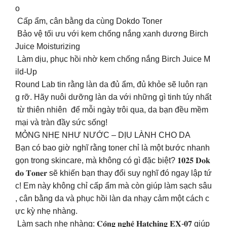
o
Cấp ẩm, cân bằng da cùng Dokdo Toner
Bảo vệ tối ưu với kem chống nắng xanh dương Birch
Juice Moisturizing
Làm dịu, phục hồi nhờ kem chống nắng Birch Juice M
ild-Up
Round Lab tin rằng làn da đủ ẩm, đủ khỏe sẽ luôn rạn
g rỡ. Hãy nuôi dưỡng làn da với những gì tinh túy nhất
từ thiên nhiên để mỗi ngày trôi qua, da bạn đều mềm
mại và tràn đầy sức sống!
MỎNG NHẸ NHƯ NƯỚC – DỊU LÀNH CHO DA
Bạn có bao giờ nghĩ rằng toner chỉ là một bước nhanh
gọn trong skincare, mà không có gì đặc biệt? 𝟏𝟎𝟐𝟓 𝐃𝐨𝐤
𝐝𝐨 𝐓𝐨𝐧𝐞𝐫 sẽ khiến bạn thay đổi suy nghĩ đó ngay lập tứ
c! Em này không chỉ cấp ẩm mà còn giúp làm sạch sâu
, cân bằng da và phục hồi làn da nhạy cảm một cách c
ực kỳ nhẹ nhàng.
Làm sạch nhẹ nhàng: 𝐂𝐨̂𝐧𝐠 𝐧𝐠𝐡𝐞̣̂ 𝐇𝐚𝐭𝐜𝐡𝐢𝐧𝐠 𝐄𝐗-𝟎𝟕 giúp