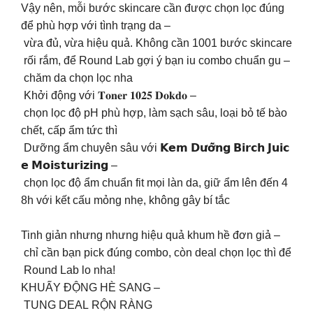
Vậy nên, mỗi bước skincare cần được chọn lọc đúng
để phù hợp với tình trạng da –
vừa đủ, vừa hiệu quả. Không cần 1001 bước skincare
rối rắm, để Round Lab gợi ý bạn iu combo chuẩn gu –
chăm da chọn lọc nha ️​
Khởi động với 𝐓𝐨𝐧𝐞𝐫 𝟏𝟎𝟐𝟓 𝐃𝐨𝐤𝐝𝐨 –
chọn lọc độ pH phù hợp, làm sạch sâu, loại bỏ tế bào
chết, cấp ẩm tức thì​
Dưỡng ẩm chuyên sâu với 𝗞𝗲𝗺 𝗗𝘂̛𝗼̛̃𝗻𝗴 𝗕𝗶𝗿𝗰𝗵 𝗝𝘂𝗶𝗰
𝗲 𝗠𝗼𝗶𝘀𝘁𝘂𝗿𝗶𝘇𝗶𝗻𝗴 –
chọn lọc độ ẩm chuẩn fit mọi làn da, giữ ẩm lên đến 4
8h với kết cấu mỏng nhẹ, không gây bí tắc​
Tinh giản nhưng nhưng hiệu quả khum hề đơn giả –
chỉ cần bạn pick đúng combo, còn deal chọn lọc thì để
Round Lab lo nha! ​
KHUẤY ĐỘNG HÈ SANG –
TUNG DEAL RỘN RÀNG ​