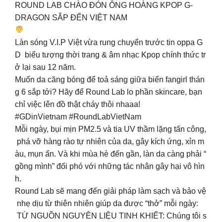
ROUND LAB CHÀO ĐÓN ÔNG HOÀNG KPOP G-
DRAGON SẮP ĐẾN VIỆT NAM
Làn sóng V.I.P Việt vừa rung chuyển trước tin oppa G
D biểu tượng thời trang & âm nhạc Kpop chính thức tr
ở lại sau 12 năm.
Muốn da căng bóng để toả sáng giữa biển fangirl thán
g 6 sắp tới? Hãy để Round Lab lo phần skincare, bạn
chỉ việc lên đồ thật cháy thôi nhaaa!
#GDinVietnam #RoundLabVietNam
Mỗi ngày, bụi mịn PM2.5 và tia UV thầm lặng tấn công,
phá vỡ hàng rào tự nhiên của da, gây kích ứng, xỉn m
àu, mụn ẩn. Và khi mùa hè đến gần, làn da càng phải “
gồng mình” đối phó với những tác nhân gây hại vô hìn
h.
Round Lab sẽ mang đến giải pháp làm sạch và bảo vệ
nhẹ dịu từ thiên nhiên giúp da được “thở” mỗi ngày:
TỪ NGUỒN NGUYÊN LIỆU TINH KHIẾT: Chúng tôi s