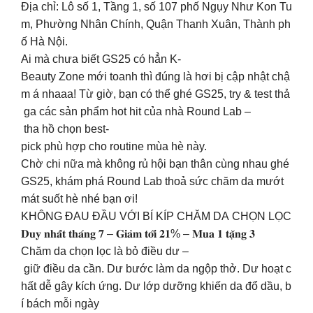
Địa chỉ: Lô số 1, Tầng 1, số 107 phố Ngụy Như Kon Tu
m, Phường Nhân Chính, Quận Thanh Xuân, Thành ph
ố Hà Nội.​
Ai mà chưa biết GS25 có hẳn K-
Beauty Zone mới toanh thì đúng là hơi bị cập nhật chậ
m á nhaaa! Từ giờ, bạn có thể ghé GS25, try & test thả
ga các sản phẩm hot hit của nhà Round Lab –
tha hồ chọn best-
pick phù hợp cho routine mùa hè này.​
Chờ chi nữa mà không rủ hội bạn thân cùng nhau ghé
GS25, khám phá Round Lab thoả sức chăm da mướt
mát suốt hè nhé bạn ơi!️​
KHÔNG ĐAU ĐẦU VỚI BÍ KÍP CHĂM DA CHỌN LỌC​
𝐃𝐮𝐲 𝐧𝐡𝐚̂́𝐭 𝐭𝐡𝐚́𝐧𝐠 𝟕 – 𝐆𝐢𝐚̉𝐦 𝐭𝐨̛́𝐢 𝟐𝟏% – 𝐌𝐮𝐚 𝟏 𝐭𝐚̣̆𝐧𝐠 𝟑 ​
Chăm da chọn lọc là bỏ điều dư –
giữ điều da cần. Dư bước làm da ngộp thở. Dư hoạt c
hất dễ gây kích ứng. Dư lớp dưỡng khiến da đổ dầu, b
í bách mỗi ngày ​