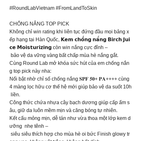
#RoundLabVietnam #FromLandToSkin
CHỐNG NẮNG TOP PICK​
️Không chỉ win rating khi liên tục đứng đầu mọi bảng x
ếp hạng tại Hàn Quốc, 𝗞𝗲𝗺 𝗰𝗵𝗼̂́𝗻𝗴 𝗻𝗮̆́𝗻𝗴 𝗕𝗶𝗿𝗰𝗵 𝗝𝘂𝗶
𝗰𝗲 𝗠𝗼𝗶𝘀𝘁𝘂𝗿𝗶𝘇𝗶𝗻𝗴 còn win nắng cực đỉnh –
bảo vệ da vững vàng bất chấp mùa hè nắng gắt.​
Cùng Round Lab mở khóa sức hút của em chống nắn
g top pick này nha: ​
Nổi bật nhờ chỉ số chống nắng 𝐒𝐏𝐅 𝟓𝟎+ 𝐏𝐀++++ cùng
4 màng lọc hữu cơ thế hệ mới giúp bảo vệ da suốt 10h
liền.​
Công thức chứa nhựa cây bạch dương giúp cấp ẩm s
âu, giữ da luôn mềm mịn và căng bóng tự nhiên.​
Kết cấu mỏng mịn, dễ tán như vừa thoa một lớp kem d
ưỡng nhẹ tênh –
siêu siêu thích hợp cho mùa hè oi bức Finish glowy tr