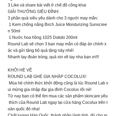
3️ Like và share bài viết ở chế độ công khai
GIẢI THƯỞNG SIÊU ĐỈNH:
3 phần quà siêu yêu dành cho 3 người may mắn:
1 Kem chống nắng Birch Juice Moisturizing Sunscree
n 50ml
1 Nước hoa hồng 1025 Dokdo 200ml
Round Lab sẽ chọn 3 bạn may mắn có đáp án chính x
ác và gửi tặng bộ quà tặng này nhé!
Nhanh tay đoán trúng, quà xịn về tay nha bạn ơi!!!
KHỞI HÈ VỀ
ROUND LAB GHÉ GIA NHẬP COCOLUX!
Mùa hè chính thức khởi động cũng là lúc Round Lab v
ui mừng gia nhập đại gia đình Cocolux rồi nè!
Từ nay bạn có thể tìm mua các sản phẩm skincare yêu
thích của Round Lab ngay tại cửa hàng Cocolux trên t
oàn quốc đó nha!
Chất lượng Hàn Quốc, thành phần lành tính, đủ cho m