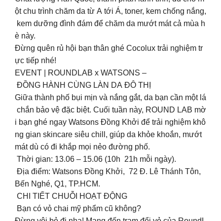
ột chu trình chăm da từ A tới Á, toner, kem chống nắng,
kem dưỡng đình đám để chăm da mướt mát cả mùa h
è này.
Đừng quên rủ hội bạn thân ghé Cocolux trải nghiệm tr
ực tiếp nhé!
EVENT | ROUNDLAB x WATSONS –
ĐỒNG HÀNH CÙNG LÀN DA ĐÔ THỊ
Giữa thành phố bụi mịn và nắng gắt, da bạn cần một lá
chắn bảo vệ đặc biệt. Cuối tuần này, ROUND LAB mờ
i bạn ghé ngay Watsons Đồng Khởi để trải nghiệm khô
ng gian skincare siêu chill, giúp da khỏe khoắn, mướt
mát dù có đi khắp mọi nẻo đường phố.
Thời gian: 13.06 – 15.06 (10h 21h mỗi ngày).
Địa điểm: Watsons Đồng Khởi, 72 Đ. Lê Thánh Tôn,
Bến Nghé, Q1, TP.HCM.
CHI TIẾT CHUỖI HOẠT ĐỘNG
Bạn có vỏ chai mỹ phẩm cũ không?
Đừng vội bỏ đi nha! Mang đến trạm đổi vỏ của RoundL