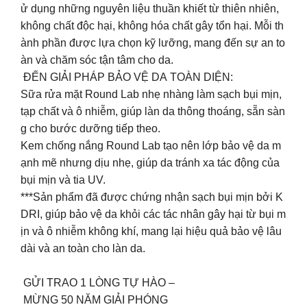
ử dụng những nguyên liệu thuần khiết từ thiên nhiên,
không chất độc hại, không hóa chất gây tổn hại. Mỗi th
ành phần được lựa chọn kỹ lưỡng, mang đến sự an to
àn và chăm sóc tận tâm cho da.
ĐẾN GIẢI PHÁP BẢO VỆ DA TOÀN DIỆN:
Sữa rửa mặt Round Lab nhẹ nhàng làm sạch bụi mịn,
tạp chất và ô nhiễm, giúp làn da thông thoáng, sẵn sàn
g cho bước dưỡng tiếp theo.
Kem chống nắng Round Lab tạo nên lớp bảo vệ da m
ạnh mẽ nhưng dịu nhẹ, giúp da tránh xa tác động của
bụi mịn và tia UV.
***Sản phẩm đã được chứng nhận sạch bụi mịn bởi K
DRI, giúp bảo vệ da khỏi các tác nhân gây hại từ bụi m
ịn và ô nhiễm không khí, mang lại hiệu quả bảo vệ lâu
dài và an toàn cho làn da.
GỬI TRAO 1 LÒNG TỰ HÀO –
MỪNG 50 NĂM GIẢI PHÓNG