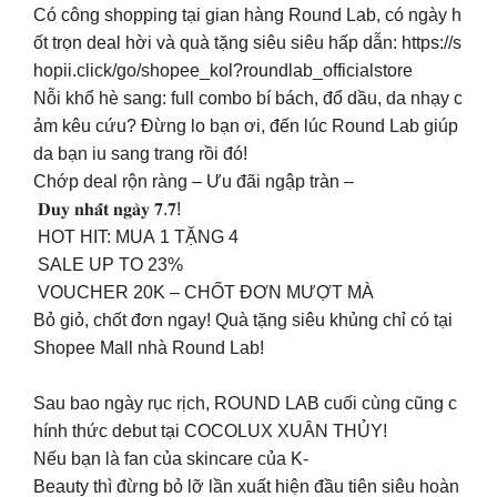
Có công shopping tại gian hàng Round Lab, có ngày h
ốt trọn deal hời và quà tặng siêu siêu hấp dẫn: https://s
hopii.click/go/shopee_kol?roundlab_officialstore​
Nỗi khổ hè sang: full combo bí bách, đổ dầu, da nhạy c
ảm kêu cứu? Đừng lo bạn ơi, đến lúc Round Lab giúp
da bạn iu sang trang rồi đó! ️​
Chớp deal rộn ràng – Ưu đãi ngập tràn –
𝐃𝐮𝐲 𝐧𝐡𝐚̂́𝐭 𝐧𝐠𝐚̀𝐲 𝟕.𝟕!​
HOT HIT: MUA 1 TẶNG 4​
SALE UP TO 23%​
️ VOUCHER 20K – CHỐT ĐƠN MƯỢT MÀ​
Bỏ giỏ, chốt đơn ngay! Quà tặng siêu khủng chỉ có tại
Shopee Mall nhà Round Lab! ​
Sau bao ngày rục rịch, ROUND LAB cuối cùng cũng c
hính thức debut tại COCOLUX XUÂN THỦY!
Nếu bạn là fan của skincare của K-
Beauty thì đừng bỏ lỡ lần xuất hiện đầu tiên siêu hoàn