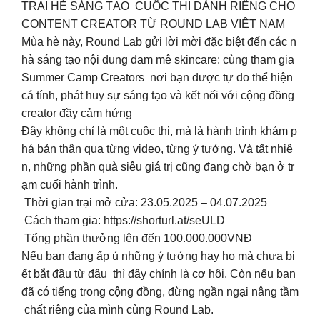
TRẠI HÈ SÁNG TẠO CUỘC THI DÀNH RIÊNG CHO
CONTENT CREATOR TỪ ROUND LAB VIỆT NAM
Mùa hè này, Round Lab gửi lời mời đặc biệt đến các n
hà sáng tạo nội dung đam mê skincare: cùng tham gia
Summer Camp Creators nơi bạn được tự do thể hiện
cá tính, phát huy sự sáng tạo và kết nối với cộng đồng
creator đầy cảm hứng
Đây không chỉ là một cuộc thi, mà là hành trình khám p
há bản thân qua từng video, từng ý tưởng. Và tất nhiê
n, những phần quà siêu giá trị cũng đang chờ bạn ở tr
ạm cuối hành trình.
Thời gian trại mở cửa: 23.05.2025 – 04.07.2025
Cách tham gia: https://shorturl.at/seULD
Tổng phần thưởng lên đến 100.000.000VNĐ
Nếu bạn đang ấp ủ những ý tưởng hay ho mà chưa bi
ết bắt đầu từ đâu thì đây chính là cơ hội. Còn nếu bạn
đã có tiếng trong cộng đồng, đừng ngần ngại nâng tầm
chất riêng của mình cùng Round Lab.