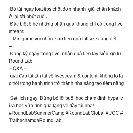
–
Bỏ túi ngay loạt tips chốt đơn nhanh giữ chân khách
ở lại tới phút cuối.
Đặc biệt ê hề những phần quà khủng chỉ có trong live
stream:
– Minigame vui nhộn săn liền quà fullsize căng đét!
–
Đăng ký ngay trong live nhận quà liền tay siêu xịn từ
Round Lab
– Q&A –
giải đáp tất tần tật về livestream & content, không lo lạ
c trôi trong hành trình trở thành nhà sáng tạo tiềm năng
.
Set lịch ngay! Đừng bỏ lỡ buổi học chạm đỉnh hype v
ừa học vừa rinh quà tặng về đầy túi nha!
#RoundLabSummerCamp #RoundLabGlobal #UGC #
TraihechamdaRoundLab