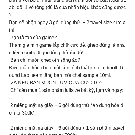
ab, đổi 1 vỏ rỗng (dù là của nhãn hiệu khác cũng được
).
Bạn sẽ nhận ngay 3 gói dùng thử + 2 travel size cực x
ịn!
Bạn là fan của game?
Tham gia minigame lắp chữ cực dễ, ghép đúng là nhậ
n liền combo 6 gói dùng thử rồi đó!
Bạn chỉ muốn check-in sống ảo?
Đơn giản thôi, chụp một tấm hình thật xinh tại booth R
ound Lab, team tặng bạn một chai sample 10ml.
VÀ NẾU BẠN MUỐN LỤM QUÀ CỰC TO?
Chỉ cần mua 1 sản phẩm fullsize bất kỳ, lụm về ngay:
–
2 miếng mặt nạ giấy + 6 gói dùng thử *áp dụng hóa đ
ơn từ 300k*
–
2 miếng mặt nạ giấy + 6 gói dùng + 1 sản phẩm travel