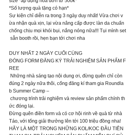
size *áp dụng hóa đơn từ 500k*
*Số lượng quà tặng có hạn*
Sự kiện chỉ diễn ra trong 3 ngày duy nhất! Vừa chơi v
ừa nhận quà xịn, lại vừa nâng cấp được làn da chuẩn
chống chịu mọi khói bụi, nắng nóng nữa!!! Tụi mình set
sẵn booth rồi, hẹn bạn tới chơi nha
DUY NHẤT 2 NGÀY CUỐI CÙNG
ĐÓNG FORM ĐĂNG KÝ TRẢI NGHIỆM SẢN PHẨM F
REE
Những nhà sáng tạo nội dung ơi, đừng quên chỉ còn
đúng 2 ngày nữa thôi, cổng đăng kí tham gia Roundla
b Summer Camp –
chương trình trải nghiệm và review sản phẩm chính th
ức đóng lại.
Đừng quên điền form và có cơ hội rinh về quà từ nhà
Táo, với tổng giải thưởng lên tới 100 triệu đồng nha!
HÃY LÀ MỘT TRONG NHỮNG KOL/KOC ĐẦU TIÊN