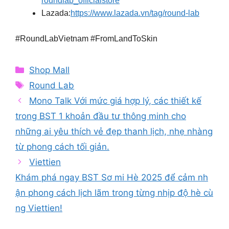
roundlab_officialstore
Lazada:
https://www.lazada.vn/tag/round-lab
#RoundLabVietnam #FromLandToSkin
Categories
Shop Mall
Tags
Round Lab
Mono Talk Với mức giá hợp lý, các thiết kế
trong BST 1 khoản đầu tư thông minh cho
những ai yêu thích vẻ đẹp thanh lịch, nhẹ nhàng
từ phong cách tối giản.
Viettien
️Khám phá ngay BST Sơ mi Hè 2025 để cảm nh
ận phong cách lịch lãm trong từng nhịp độ hè cù
ng Viettien!