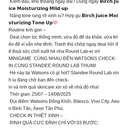
Kiềm dầu, khô thoáng ngày dài? Dùng ngay 𝗕𝗶𝗿𝗰𝗵 𝗝𝘂
𝗶𝗰𝗲 𝗠𝗼𝗶𝘀𝘁𝘂𝗿𝗶𝘇𝗶𝗻𝗴 𝗠𝗶𝗹𝗱-𝘂𝗽 ​
Nâng tone rạng rỡ xinh iu? Hợp gu 𝗕𝗶𝗿𝗰𝗵 𝗝𝘂𝗶𝗰𝗲 𝗠𝗼𝗶
𝘀𝘁𝘂𝗿𝗶𝘇𝗶𝗻𝗴 𝗧𝗼𝗻𝗲 𝗨𝗽
​
Routine tinh gọn –
Deal chọn lọc thông minh, vừa đủ để da khỏe, vừa kh
éo để ví vẫn nhẹ tênh. Tranh thủ chớp ngay deal hời đ
ể thoả sức chill suốt hè nha Round Lab-er ơi!​
MINIGAME​ ​CÙNG NHAU ĐẾN WATSONS CHECK-
IN CÙNG STANDEE ROUND LAB THUIIII!​
Hè này tại Watsons có gì hot? Standee Round Lab xin
h iu đang chờ bạn đến check-
in và rinh quà skincare xịn xò về nhà đó nha!​
Thời gian: 25/07 – 14/08/2025 ​
Địa điểm: Watsons Đồng Khởi, Bitexco, Vivo City, Aeo
n Bình Tân, Aeon Tân Phú.​
CHECK-IN THIỆT XINH –
RINH QUÀ CỰC ĐỈNH CHỈ VỚI 03 BƯỚC:​