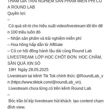
THAM GIA TRẢI NGHIỆM SẢN PHẨM MIỄN PHÍ CỦ
A ROUND LAB
Quyền lợi:
–
Có quà sít rịt cho hiệu suất video/livestream tốt lên đế
n 100 triệu luôn đó
– Nhận sản phẩm và trải nghiệm miễn phí
– Hoa hồng hấp dẫn từ Affiliate
– Có cơ hội đồng hành lâu dài cùng Round Lab
LIVESTREAM: LỚP HỌC CHỐT ĐƠN HỌC CHĂM,
SĂN QUÀ XỊN SÒ
19H Ngày 28.05.2025
Livestream tại kênh Tik Tok chính thức @RoundLab_v
n (https://www.tiktok.com/@roundLab_vn).
Livestream chưa từng có trên kênh Round Lab
–
Bóc trần bí kíp livestream hút khách tạo content chạm
đỉnh view.