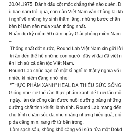
30.04.1975 Đánh dấu cột mốc chẳng thể nào quên. D
ù bao năm trôi qua, con dân Việt Nam vẫn chùng lại kh
i nghĩ về những hy sinh thầm lặng, những bước chân
bền bỉ làm nên mùa xuân thống nhất.
Nhân dịp kỷ niệm 50 năm ngày Giải phóng miền Nam
–
Thống nhất đất nước, Round Lab Việt Nam xin gửi lời
tri ân đến thế hệ những con người đầy vĩ đại đã viết n
ên lịch sử cả dân tộc Việt Nam.
Round Lab chúc bạn có một kì nghỉ lễ thật ý nghĩa với
nhiều kỉ niệm đáng nhớ nhé!
“THỰC PHẨM XANH” HEAL DA THIẾU SỨC SỐNG
Giống như cơ thể cần thực phẩm xanh để tươi tắn mỗi
ngày, làn da cũng cần được nuôi dưỡng bằng những
dưỡng chất tinh khiết, lành tính. Round Lab mang đến
chu trình chăm sóc da nhẹ nhàng nhưng hiệu quả, giú
p da căng mịn, rạng rỡ từ bên trong.
Làm sạch sâu, không khô căng với sữa rửa mặt Dokd