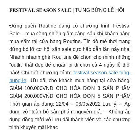
𝐅𝐄𝐒𝐓𝐈𝐕𝐀𝐋 𝐒𝐄𝐀𝐒𝐎𝐍 𝐒𝐀𝐋𝐄 | TƯNG BỪNG LỄ HỘI​
Đừng quên Routine đang có chương trình Festival
Sale – mua càng nhiều giảm càng sâu khi khách hàng
mua sắm tại cửa hàng Routine​. Tín đồ mê thời trang
đừng bỏ lỡ cơ hội săn sale cực hấp dẫn lần này nha!​
Nhanh nhanh ghé Rou tine để chọn cho mình những
“outfit” thật đẹp để chuẩn bị đi chơi cả 4 ngày lễ thôi
nào!​ Chi tiết chương trình:
festival-season-sale-tung-
bung-le
​ Ưu đãi cho khách mua hàng tại cửa hàng:​
GIẢM 100.000VNĐ CHO HÓA ĐƠN 3 SẢN PHẨM​
GIẢM 200.000VNĐ CHO HÓA ĐƠN 5 SẢN PHẨM​
Thời gian áp dụng: 22/04 – 03/05/2022​ Lưu ý:​ – Áp
dụng với toàn bộ sản phẩm nguyên giá.​ – Không áp
dụng đồng thời với ưu đãi thành viên và các chương
trình khuyến mãi khác​