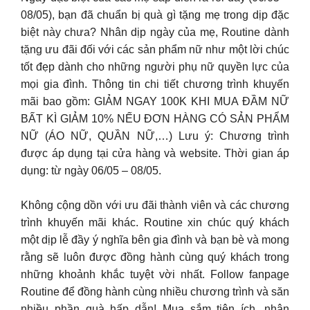
08/05), bạn đã chuẩn bị quà gì tặng mẹ trong dịp đặc
biệt này chưa? Nhân dịp ngày của mẹ, Routine dành
tặng ưu đãi đối với các sản phẩm nữ như một lời chúc
tốt đẹp dành cho những người phụ nữ quyền lực của
mọi gia đình. Thông tin chi tiết chương trình khuyến
mãi bao gồm: GIẢM NGAY 100K KHI MUA ĐẦM NỮ
BẤT KÌ GIẢM 10% NẾU ĐƠN HÀNG CÓ SẢN PHẨM
NỮ (ÁO NỮ, QUẦN NỮ,…) Lưu ý: Chương trình
được áp dụng tại cửa hàng và website. Thời gian áp
dụng: từ ngày 06/05 – 08/05.
Không cộng dồn với ưu đãi thành viên và các chương
trình khuyến mãi khác. Routine xin chúc quý khách
một dịp lễ đầy ý nghĩa bên gia đình và bạn bè và mong
rằng sẽ luôn được đồng hành cùng quý khách trong
những khoảnh khắc tuyệt vời nhất. Follow fanpage
Routine để đồng hành cùng nhiều chương trình và săn
nhiều phần quà hấp dẫn! Mua sắm tiện ích, nhận