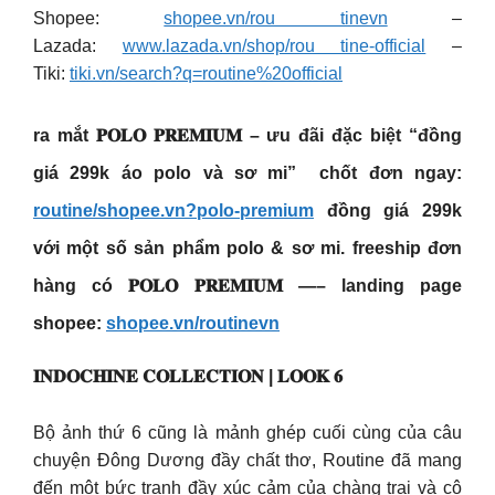
Shopee:
shopee.vn/rou tinevn
–
Lazada:
www.lazada.vn/shop/rou tine-official
–
Tiki:
tiki.vn/search?q=routine%20official
ra mắt 𝐏𝐎𝐋𝐎 𝐏𝐑𝐄𝐌𝐈𝐔𝐌 – ưu đãi đặc biệt “đồng
giá 299k áo polo và sơ mi” ​ chốt đơn ngay:
routine/shopee.vn?polo-premium​
đồng giá 299k
với một số sản phẩm polo & sơ mi.​ freeship đơn
hàng có 𝐏𝐎𝐋𝐎 𝐏𝐑𝐄𝐌𝐈𝐔𝐌 —–​ landing page
shopee:
shopee.vn/routinevn
𝐈𝐍𝐃𝐎𝐂𝐇𝐈𝐍𝐄 𝐂𝐎𝐋𝐋𝐄𝐂𝐓𝐈𝐎𝐍 | 𝐋𝐎𝐎𝐊 𝟔
Bộ ảnh thứ 6 cũng là mảnh ghép cuối cùng của câu
chuyện Đông Dương đầy chất thơ, Routine đã mang
đến một bức tranh đầy xúc cảm của chàng trai và cô