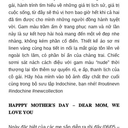
gái, hành trình tìm hiểu về những giá trị lịch sử, giá trị
cuộc sống, từ đây sẽ thú vị hơn bao giờ hết khi cả hai
đã tìm được cho mình những người đồng hành tuyệt
vời.​ Gam màu trầm ấm ở trang phục nam và nữ lần
này là sự kết hợp hài hoà mang đến một vẻ đẹp nhẹ
nhàng, không kém phần cổ điển. Thiết kế áo sơ mi
linen vàng cùng hoạ tiết in nổi lạ mắt giúp tôn lên vẻ
ngoài lịch lãm, có phần bí ẩn của chàng trai. Chiếc
sơmi sát nách cách điệu với gam màu “nude” thời
thượng lại tôn thêm sự quyến rũ, e ấp, thanh lịch của
cô gái.​ Hãy hòa mình vào bộ ảnh đầy chất thơ cuối
cùng trong bộ sưu tập Indochine, bạn nhé!​ #routinevn
#indochine #newcollection
𝐇𝐀𝐏𝐏𝐏𝐘 𝐌𝐎𝐓𝐇𝐄𝐑’𝐒 𝐃𝐀𝐘 – 𝐃𝐄𝐀𝐑 𝐌𝐎𝐌, 𝐖𝐄
𝐋𝐎𝐕𝐄 𝐘𝐎𝐔
Ngày đặc biệt của các mẹ sắp diễn ra rồi đấy (06/05 –