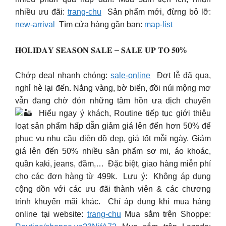
nhiều ưu đãi:
trang-chu
​ Sản phẩm mới, đừng bỏ lỡ:
new-arrival
​ Tìm cửa hàng gần bạn:
map-list
𝐇𝐎𝐋𝐈𝐃𝐀𝐘 𝐒𝐄𝐀𝐒𝐎𝐍 𝐒𝐀𝐋𝐄 – 𝐒𝐀𝐋𝐄 𝐔𝐏 𝐓𝐎 𝟓𝟎%
Chớp deal nhanh chóng:
sale-online
​ Đợt lễ đã qua,
nghỉ hè lại đến. ​Nắng vàng, bờ biển, đồi núi mộng mơ
vẫn đang chờ đón những tâm hồn ưa dịch chuyển
​ Hiểu ngay ý khách, Routine tiếp tục giới thiệu
loạt sản phẩm hấp dẫn giảm giá lên đến hơn 50% để
phục vụ nhu cầu diện đồ đẹp, giá tốt mỗi ngày. Giảm
giá lên đến 50% nhiều sản phẩm sơ mi, áo khoác,
quần kaki, jeans, đầm,… ​ Đặc biệt, giao hàng miễn phí
cho các đơn hàng từ 499k. ​ Lưu ý: ​ Không áp dụng
cộng dồn với các ưu đãi thành viên & các chương
trình khuyến mãi khác. ​ Chỉ áp dụng khi mua hàng
online tại website:
trang-chu
Mua sắm trên Shoppe: