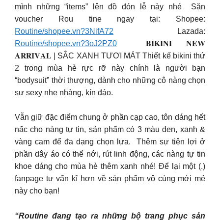
mình những “items” lên đồ đón lễ này nhé ​ Săn
voucher Rou tine ngay tại:​ Shopee:
Routine/shopee.vn?3NifA72
​ Lazada:
Routine/shopee.vn?3oJ2PZ0
​ 𝐁𝐈𝐊𝐈𝐍𝐈 𝐍𝐄𝐖
𝐀𝐑𝐑𝐈𝐕𝐀𝐋 | SẮC XANH TƯƠI MÁT Thiết kế bikini thứ
2 trong mùa hè rực rỡ này chính là người bạn
“bodysuit” thời thượng, dành cho những cô nàng chọn
sự sexy nhẹ nhàng, kín đáo. ​
Vẫn giữ đặc điểm chung ở phần cạp cao, tôn dáng hết
nấc cho nàng tự tin, sản phẩm có 3 màu đen, xanh &
vàng cam để đa dạng chọn lựa. ​ Thêm sự tiện lợi ở
phần dây áo có thể nới, rút linh động, các nàng tự tin
khoe dáng cho mùa hè thêm xanh nhé!​ Để lại một (.)
fanpage tư vấn kĩ hơn về sản phẩm vô cùng mới mẻ
này cho bạn!​
“Routine đang tạo ra những bộ trang phục sản