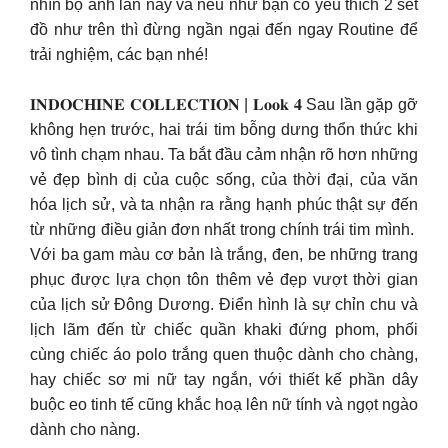
nhìn bộ ảnh lần này và nếu như bạn có yêu thích 2 set
đồ như trên thì đừng ngần ngại đến ngay Routine để
trải nghiệm, các bạn nhé!​
𝐈𝐍𝐃𝐎𝐂𝐇𝐈𝐍𝐄 𝐂𝐎𝐋𝐋𝐄𝐂𝐓𝐈𝐎𝐍 | 𝐋𝐨𝐨𝐤 𝟒​ Sau lần gặp gỡ
không hẹn trước, hai trái tim bỗng dưng thổn thức khi
vô tình chạm nhau. Ta bắt đầu cảm nhận rõ hơn những
vẻ đẹp bình dị của cuộc sống, của thời đại, của văn
hóa lịch sử, và ta nhận ra rằng hạnh phúc thật sự đến
từ những điều giản đơn nhất trong chính trái tim mình. ​
Với ba gam màu cơ bản là trắng, đen, be những trang
phục được lựa chọn tôn thêm vẻ đẹp vượt thời gian
của lịch sử Đông Dương. Điển hình là sự chỉn chu và
lịch lãm đến từ chiếc quần khaki đứng phom, phối
cùng chiếc áo polo trắng quen thuộc dành cho chàng,
hay chiếc sơ mi nữ tay ngắn, với thiết kế phần dây
buộc eo tinh tế cũng khắc hoạ lên nữ tính và ngọt ngào
dành cho nàng.​