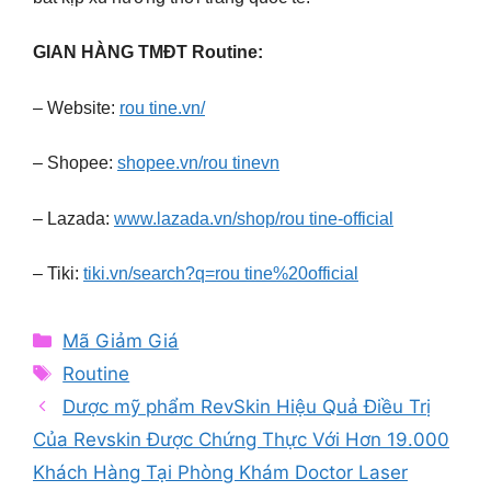
GIAN HÀNG TMĐT Routine:
– Website:
rou tine.vn/
– Shopee:
shopee.vn/rou tinevn
– Lazada:
www.lazada.vn/shop/rou tine-official
– Tiki:
tiki.vn/search?q=rou tine%20official
Categories
Mã Giảm Giá
Tags
Routine
Dược mỹ phẩm RevSkin Hiệu Quả Điều Trị
Của Revskin Được Chứng Thực Với Hơn 19.000
Khách Hàng Tại Phòng Khám Doctor Laser