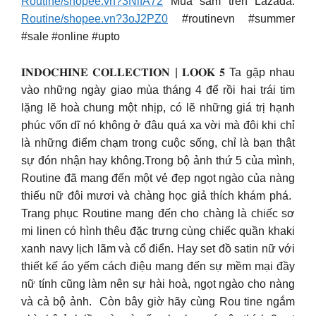
Routine/shopee.vn?3NifA72
Mua sắm trên Lazada:
Routine/shopee.vn?3oJ2PZ0
#routinevn #summer
#sale #online #upto
𝐈𝐍𝐃𝐎𝐂𝐇𝐈𝐍𝐄 𝐂𝐎𝐋𝐋𝐄𝐂𝐓𝐈𝐎𝐍 | 𝐋𝐎𝐎𝐊 𝟓​ Ta gặp nhau
vào những ngày giao mùa tháng 4 để rồi hai trái tim
lặng lẽ hoà chung một nhịp, có lẽ những giá trị hạnh
phúc vốn dĩ nó không ở đâu quá xa vời mà đôi khi chỉ
là những điểm chạm trong cuộc sống, chỉ là bạn thật
sự đón nhận hay không.Trong bộ ảnh thứ 5 của mình,
Routine đã mang đến một vẻ đẹp ngọt ngào của nàng
thiếu nữ đôi mươi và chàng học giả thích khám phá.​ ​
Trang phục Routine mang đến cho chàng là chiếc sơ
mi linen có hình thêu đặc trưng cùng chiếc quần khaki
xanh navy lịch lãm và cổ điển. Hay set đồ satin nữ với
thiết kế áo yếm cách điệu mang đến sự mềm mại đầy
nữ tính cũng làm nên sự hài hoà, ngọt ngào cho nàng
và cả bộ ảnh. ​ Còn bây giờ hãy cùng Rou tine ngắm