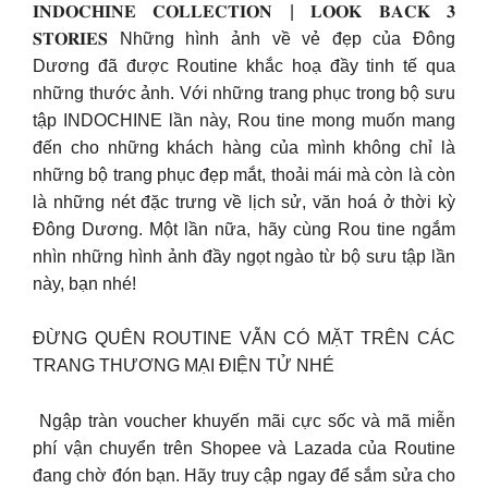
𝐈𝐍𝐃𝐎𝐂𝐇𝐈𝐍𝐄 𝐂𝐎𝐋𝐋𝐄𝐂𝐓𝐈𝐎𝐍 | 𝐋𝐎𝐎𝐊 𝐁𝐀𝐂𝐊 𝟑
𝐒𝐓𝐎𝐑𝐈𝐄𝐒​ Những hình ảnh về vẻ đẹp của Đông
Dương đã được Routine khắc hoạ đầy tinh tế qua
những thước ảnh. Với những trang phục trong bộ sưu
tập INDOCHINE lần này, Rou tine mong muốn mang
đến cho những khách hàng của mình không chỉ là
những bộ trang phục đẹp mắt, thoải mái mà còn là còn
là những nét đặc trưng về lịch sử, văn hoá ở thời kỳ
Đông Dương. Một lần nữa, hãy cùng Rou tine ngắm
nhìn những hình ảnh đầy ngọt ngào từ bộ sưu tập lần
này, bạn nhé!​
ĐỪNG QUÊN ROUTINE VẪN CÓ MẶT TRÊN CÁC
TRANG THƯƠNG MẠI ĐIỆN TỬ NHÉ ​
​ Ngập tràn voucher khuyến mãi cực sốc và mã miễn
phí vận chuyển trên Shopee và Lazada của Routine
đang chờ đón bạn. Hãy truy cập ngay để sắm sửa cho