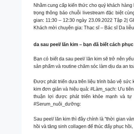
Nhằm cung cấp kiến thức cho quý khách hàng hi
trọng thông báo chuỗi livestream đặc biệ
gian: 11:30 – 12:30 ngày 23.09.2022 Tập 
Khách mời chuyên gia: Thạc sĩ – Bác sĩ Da li
da sau peel/ lăn kim – bạn đã biết cách phụ
Bạn có biết da sau peel/ lăn kim sẽ trở nên y
sản phẩm và routine chăm sóc làm dịu da an toà
Được phát triển dựa trên liệu trình bảo vệ sức
kim đơn giản và hiệu quả: #Làm_sạch: Ưu tiên 
thuận lợi được phát triển khỏe mạnh và tự
#Serum_nuôi_dưỡng:
Sau peel/ lăn kim thì đây chính là “thời gian 
hồi và tăng sinh collagen để thúc đẩy phục hồi,