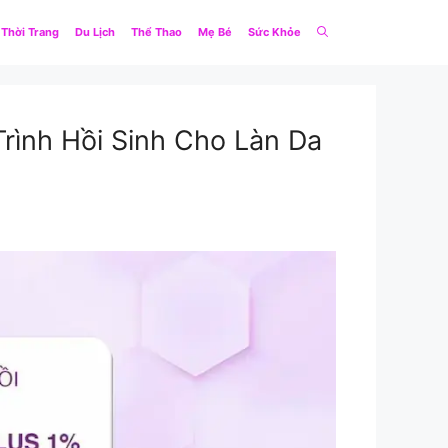
Thời Trang
Du Lịch
Thể Thao
Mẹ Bé
Sức Khỏe
rình Hồi Sinh Cho Làn Da