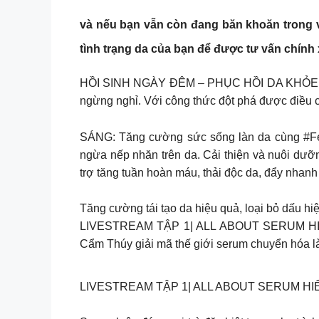
và nếu bạn vẫn còn đang băn khoăn trong v
tình trạng da của bạn để được tư vấn chính 
HỒI SINH NGÀY ĐÊM – PHỤC HỒI DA KHỎE Bất k
ngừng nghỉ. Với công thức đột phá được điều c
SÁNG: Tăng cường sức sống làn da cùng #Fer
ngừa nếp nhăn trên da. Cải thiện và nuôi dưỡ
trợ tăng tuần hoàn máu, thải độc da, đẩy nhanh 
Tăng cường tái tạo da hiệu quả, loại bỏ dấu h
LIVESTREAM TẬP 1| ALL ABOUT SERUM HIỂU
Cẩm Thúy giải mã thế giới serum chuyển hóa là
LIVESTREAM TẬP 1| ALL ABOUT SERUM HIỂU