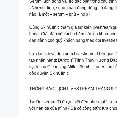
Serum luôn đóng vai trò đặc biệt trong chu t
#Nhưng_liệu, serum bạn đang dùng có đang th
nào là một – serum – phù – hợp?
Cùng SkinClinic tham gia sự kiện livestream g
hàng. Giải đáp về cách chăm sóc da khoa học
dẫn dành cho quý khách hàng theo dõi livestr
Lưu lại lịch và đón xem Livestream: Thời gian
tạo nhãn hàng: Dược sĩ Trịnh Thùy Hương Đặc 
sạch sâu Cleansing Milk – 30ml – Toner cân 
độc quyền SkinClinic
THÔNG BÁO| LỊCH LIVESTREAM THÁNG 9 
Từ lâu, serum đã được biết đến như một “trợ t
với nền da của mình? Đã có công thức lựa ch