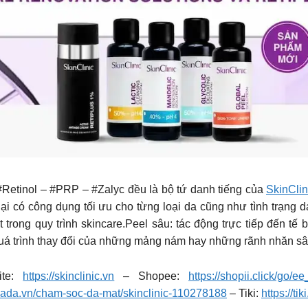
#Retinol – #PRP – #Zalyc đều là bộ tứ danh tiếng của
SkinClin
 lại có công dụng tối ưu cho từng loại da cũng như tình trạng 
rong quy trình skincare.Peel sâu: tác động trực tiếp đến tế 
õ quá trình thay đổi của những mảng nám hay những rãnh nhăn s
ite:
https://skinclinic.vn
– Shopee:
https://shopii.click/go/
zada.vn/cham-soc-da-mat/skinclinic-110278188
– Tiki:
https://ti