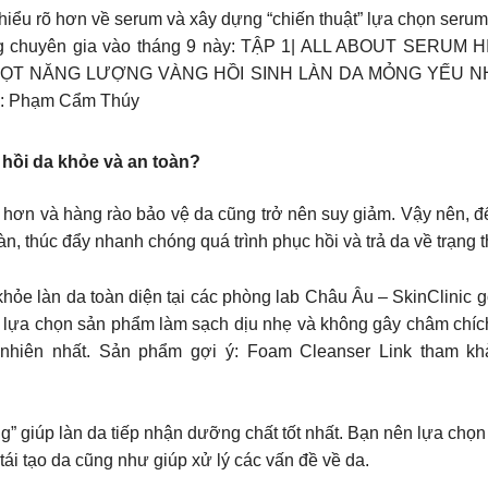
ểu rõ hơn về serum và xây dựng “chiến thuật” lựa chọn serum p
t cùng chuyên gia vào tháng 9 này: TẬP 1| ALL ABOUT S
2| GIỌT NĂNG LƯỢNG VÀNG HỒI SINH LÀN DA MỎNG YẾU NHẤT
ễu: Phạm Cẩm Thúy
c hồi da khỏe và an toàn?
ếu hơn và hàng rào bảo vệ da cũng trở nên suy giảm. Vậy nên, 
n, thúc đẩy nhanh chóng quá trình phục hồi và trả da về trạng 
 khỏe làn da toàn diện tại các phòng lab Châu Âu – SkinClinic
lựa chọn sản phẩm làm sạch dịu nhẹ và không gây châm chích, 
 nhiên nhất. Sản phẩm gợi ý: Foam Cleanser Link tham kh
vàng” giúp làn da tiếp nhận dưỡng chất tốt nhất. Bạn nên lựa ch
 tái tạo da cũng như giúp xử lý các vấn đề về da.