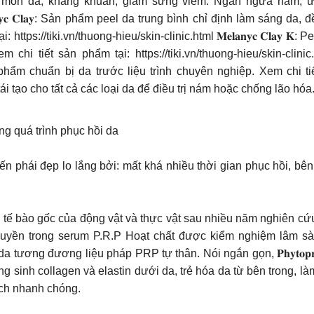
 không bào mòn da, kháng khuẩn, giảm sưng viêm. Ngăn ngừa nám
𝐥𝐚𝐧𝐲𝐜 𝐂𝐥𝐚𝐲: Sản phẩm peel da trung bình chỉ định làm sáng
ttps://tiki.vn/thuong-hieu/skin-clinic.html 𝐌𝐞𝐥𝐚𝐧𝐲𝐜 𝐂𝐥𝐚
sản phẩm tại: https://tiki.vn/thuong-hieu/skin-clinic.html 𝐌𝐚𝐧𝐝𝐞𝐥
 chuẩn bị da trước liệu trình chuyên nghiệp. Xem chi tiết sả
ản phẩm peel tái tạo cho tất cả các loại da để điều trị nám hoặc chống
ng trong quá trình phục hồi da
ến phái đẹp lo lắng bởi: mất khá nhiều thời gian phục hồi, bên
ừ tế bào gốc của động vật và thực vật sau nhiều năm nghiên cứ
quyền trong serum P.R.P Hoạt chất được kiểm nghiệm lâm s
 đương liệu pháp PRP tự thân. Nói ngắn gọn, 𝐏𝐡𝐲𝐭𝐨𝐩𝐫𝐨𝐭𝐞𝐨
ng sinh collagen và elastin dưới da, trẻ hóa da từ bên trong, l
cách nhanh chóng.