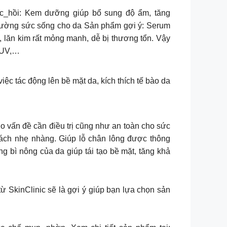
phục_hồi: Kem dưỡng giúp bổ sung độ ẩm, tăng
 cường sức sống cho da Sản phẩm gợi ý: Serum
ăn kim rất mỏng manh, dễ bị thương tổn. Vậy
a UV,…
tác động lên bề mặt da, kích thích tế bào da
o vấn đề cần điều trị cũng như an toàn cho sức
 cách nhẹ nhàng. Giúp lỗ chân lông được thông
ng bì nông của da giúp tái tạo bề mặt, tăng khả
ừ SkinClinic sẽ là gợi ý giúp bạn lựa chọn sản