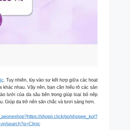
ic
. Tuy nhiên, tùy vào sự kết hợp giữa các hoạt
da khác nhau. Vậy nên, bạn cần hiểu rõ các sản
bào lưới của da sâu bên trong giúp loại bỏ nếp
âu. Giúp da trở nên săn chắc và tươi sáng hơn.
ee_aeoneshop?https://shopii.click/go/shopee_kol?
ki.vn/search?q=Clinic