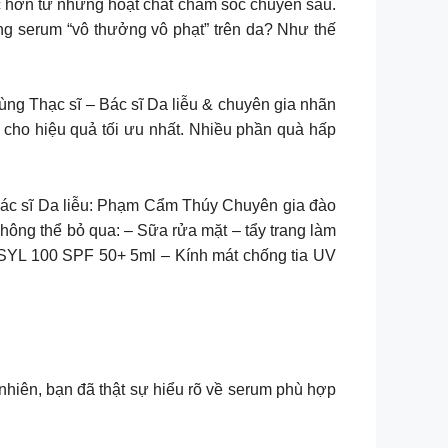
c hơn từ những hoạt chất chăm sóc chuyên sâu.
g serum “vô thưởng vô phạt” trên da? Như thế
ùng Thạc sĩ – Bác sĩ Da liễu & chuyên gia nhãn
cho hiệu quả tối ưu nhất. Nhiều phần quà hấp
 Bác sĩ Da liễu: Phạm Cẩm Thúy Chuyên gia đào
ông thể bỏ qua: – Sữa rửa mặt – tẩy trang làm
 SYL 100 SPF 50+ 5ml – Kính mát chống tia UV
nhiên, bạn đã thật sự hiểu rõ về serum phù hợp