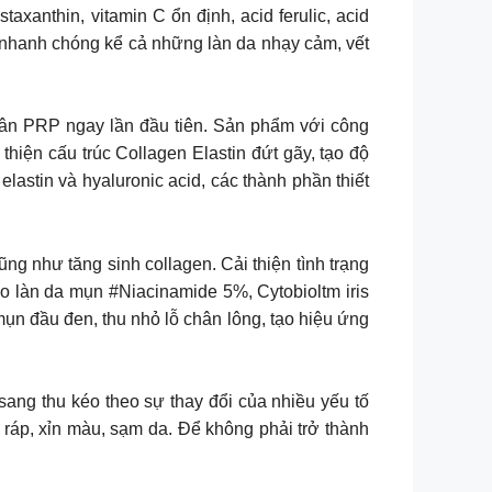
anthin, vitamin C ổn định, acid ferulic, acid
ục nhanh chóng kể cả những làn da nhạy cảm, vết
ân PRP ngay lần đầu tiên. Sản phẩm với công
iện cấu trúc Collagen Elastin đứt gãy, tạo độ
 elastin và hyaluronic acid, các thành phần thiết
ng như tăng sinh collagen. Cải thiện tình trạng
làn da mụn #Niacinamide 5%, Cytobioltm iris
ụn đầu đen, thu nhỏ lỗ chân lông, tạo hiệu ứng
thu kéo theo sự thay đổi của nhiều yếu tố
áp, xỉn màu, sạm da. Để không phải trở thành