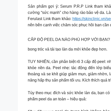
Sản phẩm gợi ý: Serum P.R.P Link tham khảo:
cường “sức mạnh” cho hàng rào bảo vệ da. Là
Ferulast Link tham khảo:
https://skinclinic.vn/
nên bên cạnh việc chăm sóc phục hồi bạn cần đ
CẤP ĐỘ PEEL DA NÀO PHÙ HỢP VỚI BẠN? Peel da
bong tróc và tái tạo làn da mới khỏe đẹp hơn.
TUY NHIÊN, cần phân biệt rõ 3 cấp độ peel: nh
khỏe nền da. Peel nhẹ: tác động đến lớp biểu
thoáng và se khít giúp giảm mụn, giảm nhờn, là
năng hấp thụ sản phẩm tối ưu. Kích thích quá tr
Tùy theo mục đích và sức khỏe làn da, bạn có 
phẩm peel da an toàn – hiệu quả: