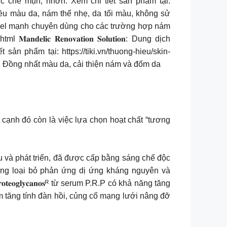
, ức chế mụn, nhờn. Xem chi tiết sản phẩm tại:
 da, đều màu da, nám thể nhẹ, da tối màu, không sử
 𝐊: Peel mạnh chuyên dùng cho các trường hợp nám
𝐢𝐜 𝐑𝐞𝐧𝐨𝐯𝐚𝐭𝐢𝐨𝐧 𝐒𝐨𝐥𝐮𝐭𝐢𝐨𝐧: Dung dịch
n phẩm tại: https://tiki.vn/thuong-hieu/skin-
 lão hóa. Đồng nhất màu da, cải thiện nám và đốm da
 cạnh đó còn là việc lựa chọn hoạt chất “tương
u và phát triển, đã được cấp bằng sáng chế độc
àng loại bỏ phản ứng dị ứng kháng nguyên và
𝐠𝐥𝐲𝐜𝐚𝐧𝐨𝐬ᴿ từ serum P.R.P có khả năng tăng
àm tăng tính đàn hồi, củng cố mạng lưới nâng đỡ