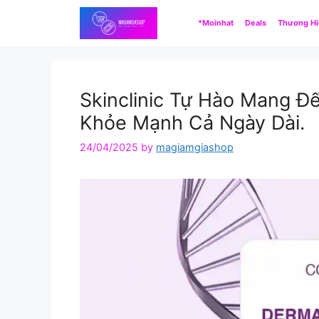
Skip
*Moinhat
Deals
Thương H
to
content
Skinclinic Tự Hào Mang Đ
Khỏe Mạnh Cả Ngày Dài.
24/04/2025
by
magiamgiashop