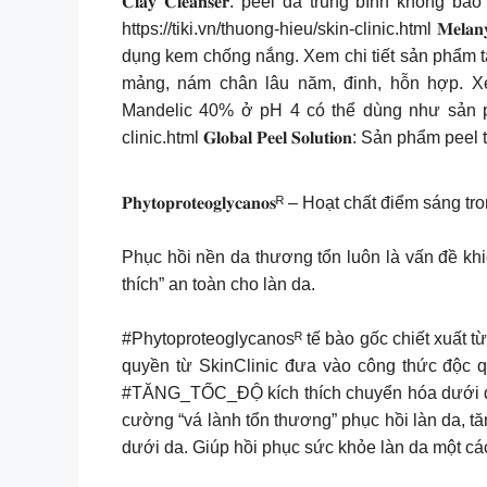
𝐂𝐥𝐚𝐲 𝐂𝐥𝐞𝐚𝐧𝐬𝐞𝐫: peel da trung bình
https://tiki.vn/thuong-hieu/skin-clinic.html 𝐌𝐞
dụng kem chống nắng. Xem chi tiết sản phẩm tại: h
mảng, nám chân lâu năm, đinh, hỗn hợp. Xem chi tiết 
Mandelic 40% ở pH 4 có thể dùng như sản phẩm
clinic.html 𝐆𝐥𝐨𝐛𝐚𝐥 𝐏𝐞𝐞𝐥 𝐒𝐨𝐥𝐮𝐭𝐢𝐨𝐧: S
𝐏𝐡𝐲𝐭𝐨𝐩𝐫𝐨𝐭𝐞𝐨𝐠𝐥𝐲𝐜𝐚𝐧𝐨𝐬ᴿ – Hoạt chất điểm sá
Phục hồi nền da thương tổn luôn là vấn đề khi
thích” an toàn cho làn da.
#Phytoproteoglycanosᴿ tế bào gốc chiết xuất t
quyền từ SkinClinic đưa vào công thức độc 
#TĂNG_TỐC_ĐỘ kích thích chuyển hóa dưới da tương
cường “vá lành tổn thương” phục hồi làn da, tă
dưới da. Giúp hồi phục sức khỏe làn da một 