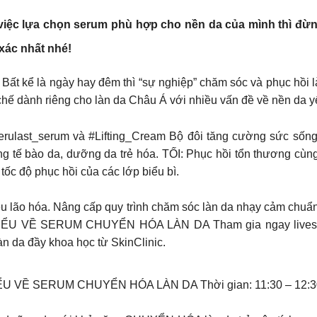
iệc lựa chọn serum phù hợp cho nền da của mình thì đừng 
xác nhất nhé!
ể là ngày hay đêm thì “sự nghiệp” chăm sóc và phục hồi l
hế dành riêng cho làn da Châu Á với nhiều vấn đề về nền da y
ulast_serum và #Lifting_Cream Bộ đôi tăng cường sức sống c
ng tế bào da, dưỡng da trẻ hóa. TỐI: Phục hồi tổn thương c
tốc độ phục hồi của các lớp biểu bì.
iệu lão hóa. Nâng cấp quy trình chăm sóc làn da nhạy cảm chuẩ
 VỀ SERUM CHUYỂN HÓA LÀN DA Tham gia ngay livestream
n da đầy khoa học từ SkinClinic.
 VỀ SERUM CHUYỂN HÓA LÀN DA Thời gian: 11:30 – 12:30