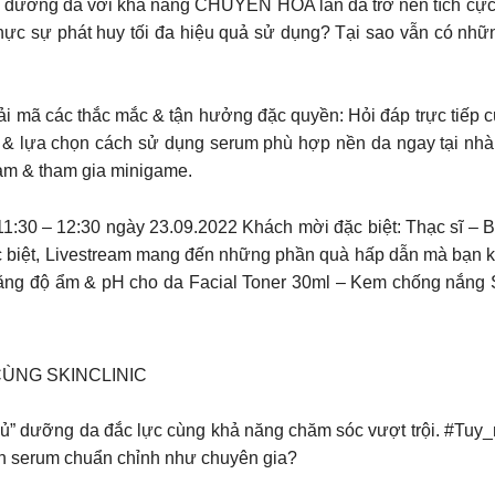
rình dưỡng da với khả năng CHUYỂN HÓA làn da trở nên tích cự
ực sự phát huy tối đa hiệu quả sử dụng? Tại sao vẫn có nhữn
iải mã các thắc mắc & tận hưởng đặc quyền: Hỏi đáp trực tiếp c
 & lựa chọn cách sử dụng serum phù hợp nền da ngay tại nhà 
eam & tham gia minigame.
:11:30 – 12:30 ngày 23.09.2022 Khách mời đặc biệt: Thạc sĩ –
biệt, Livestream mang đến những phần quà hấp dẫn mà bạn kh
bằng độ ẩm & pH cho da Facial Toner 30ml – Kem chống nắng
CÙNG SKINCLINIC
hủ” dưỡng da đắc lực cùng khả năng chăm sóc vượt trội. #Tuy_
ọn serum chuẩn chỉnh như chuyên gia?