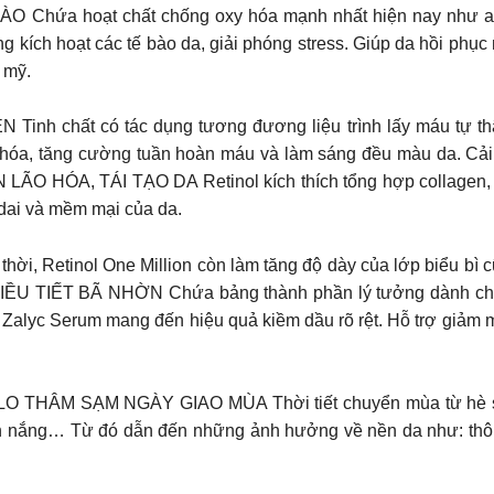
O Chứa hoạt chất chống oxy hóa mạnh nhất hiện nay như astax
động kích hoạt các tế bào da, giải phóng stress. Giúp da hồi ph
 mỹ.
Tinh chất có tác dụng tương đương liệu trình lấy máu tự th
hóa, tăng cường tuần hoàn máu và làm sáng đều màu da. Cải th
: NGĂN LÃO HÓA, TÁI TẠO DA Retinol kích thích tổng hợp collagen,
dai và mềm mại của da.
ời, Retinol One Million còn làm tăng độ dày của lớp biểu bì cũ
ĐIỀU TIẾT BÃ NHỜN Chứa bảng thành phần lý tưởng dành cho 
– Zalyc Serum mang đến hiệu quả kiềm dầu rõ rệt. Hỗ trợ giảm m
HÂM SẠM NGÀY GIAO MÙA Thời tiết chuyển mùa từ hè sang 
nh nắng… Từ đó dẫn đến những ảnh hưởng về nền da như: thô r