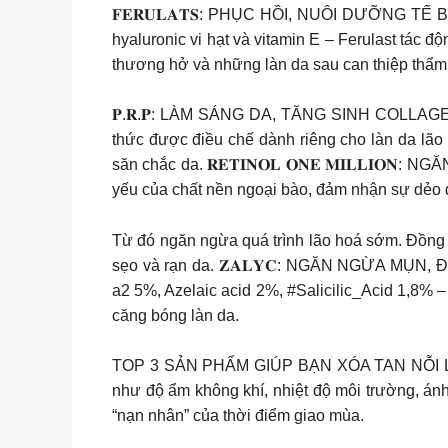
𝐅𝐄𝐑𝐔𝐋𝐀𝐓𝐒: PHỤC HỒI, NUÔI DƯỠNG TẾ BÀ
hyaluronic vi hạt và vitamin E – Ferulast tác 
thương hở và những làn da sau can thiệp thẩm
𝐏.𝐑.𝐏: LÀM SÁNG DA, TĂNG SINH COLLAGEN 
thức được điều chế dành riêng cho làn da lão 
săn chắc da. 𝐑𝐄𝐓𝐈𝐍𝐎𝐋 𝐎𝐍𝐄 𝐌𝐈𝐋𝐋𝐈𝐎
yếu của chất nền ngoại bào, đảm nhận sự dẻo 
Từ đó ngăn ngừa quá trình lão hoá sớm. Đồng th
sẹo và rạn da. 𝐙𝐀𝐋𝐘𝐂: NGĂN NGỪA MỤN, 
a2 5%, Azelaic acid 2%, #Salicilic_Acid 1,8% 
căng bóng làn da.
TOP 3 SẢN PHẨM GIÚP BẠN XÓA TAN NỖI LO T
như độ ẩm không khí, nhiệt độ môi trường, á
“nạn nhân” của thời điểm giao mùa.