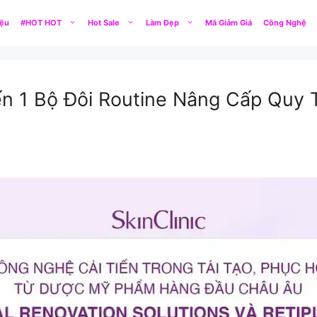
iệu
#HOT HOT
Hot Sale
Làm Đẹp
Mã Giảm Giá
Công Nghệ
ến 1 Bộ Đôi Routine Nâng Cấp Quy T