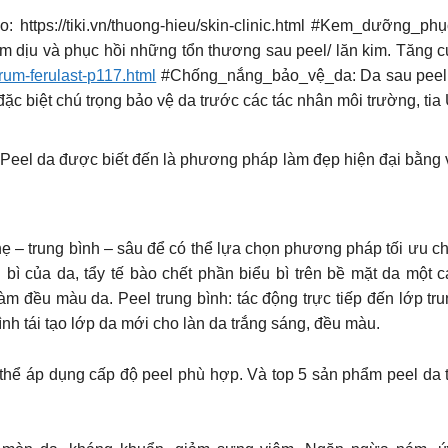
 https://tiki.vn/thuong-hieu/skin-clinic.html #Kem_dưỡng_
m dịu và phục hồi những tổn thương sau peel/ lăn kim. Tăng
serum-ferulast-p117.html
#Chống_nắng_bảo_vệ_da: Da sau peel, l
ặc biệt chú trọng bảo vệ da trước các tác nhân môi trường, ti
 được biết đến là phương pháp làm đẹp hiện đại bằng việc 
ẹ – trung bình – sâu để có thể lựa chọn phương pháp tối ưu ch
 bì của da, tẩy tế bào chết phần biểu bì trên bề mặt da một
m đều màu da. Peel trung bình: tác động trực tiếp đến lớp tru
ình tái tạo lớp da mới cho làn da trắng sáng, đều màu.
thể áp dụng cấp độ peel phù hợp. Và top 5 sản phẩm peel da t