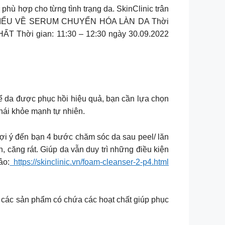
hù hợp cho từng tình trạng da. SkinClinic trân
ERUM HIỂU VỀ SERUM CHUYỂN HÓA LÀN DA Thời
 Thời gian: 11:30 – 12:30 ngày 30.09.2022
để da được phục hồi hiệu quả, bạn cần lựa chọn
thái khỏe mạnh tự nhiên.
 gợi ý đến bạn 4 bước chăm sóc da sau peel/ lăn
căng rát. Giúp da vẫn duy trì những điều kiện
ảo:
https://skinclinic.vn/foam-cleanser-2-p4.html
ọn các sản phẩm có chứa các hoạt chất giúp phục