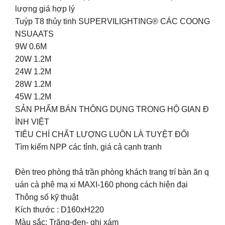
lượng giá hợp lý
Tuýp T8 thủy tinh SUPERVILIGHTING® CÁC COONG
NSUAATS
9W 0.6M
20W 1.2M
24W 1.2M
28W 1.2M
45W 1.2M
SẢN PHẨM BÁN THÔNG DỤNG TRONG HỘ GIAN Đ
ÌNH VIỆT
TIÊU CHÍ CHẤT LƯỢNG LUÔN LÀ TUYỆT ĐỐI
Tìm kiếm NPP các tỉnh, giá cả cạnh tranh
Đèn treo phòng thả trần phòng khách trang trí bàn ăn q
uán cà phê mạ xi MAXI-160 phong cách hiện đại
Thông số kỹ thuật
Kích thước : D160xH220
Màu sắc: Trăng-đen- ghi xám