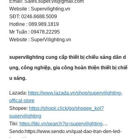
Email:
Sales.super.vlt@gmail.com
Website : Supervilighting.vn
SĐT: 0246.6688.5009
Hotline : 089.989.1819
Mr Tuấn : 09478.22295
Website : SuperVilighting.vn
supervilighting cung cấp thiết bị chiếu sáng dân d
ụng, công nghiệp, gia công hoàn thiện thiết bị chiế
u sáng.
Lazada:
https://www.lazada.vn/shop/supervilighting-
offical-store
Shopee:
https://shopii.click/go/shopee_kol?
supervilighting
Tiki:
https://tiki.vn/search?q=supervilighting
…
Sendo:https://www.sendo.vn/quat-dao-tran-den-led-