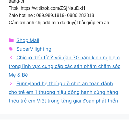
trang-tri
Titok: https://vt.tiktok.com/ZSjNauDxH
Zalo hotline : 089.989.1819- 0886.282818
Cám ơn anh chị add min đã duyệt bài giúp em ah
Categories
Shop Mall
Tags
SuperVilighting
Chicco đến từ Ý với gần 70 năm kinh nghiệm
trong lĩnh vực cung cấp các sản phẩm chăm sóc
Mẹ & Bé
Funnyland hệ thống đồ chơi an toàn dành
cho trẻ em 1 thương hiệu đồng hành cùng hàng
triệu trẻ em Việt trong từng giai đoạn phát triển