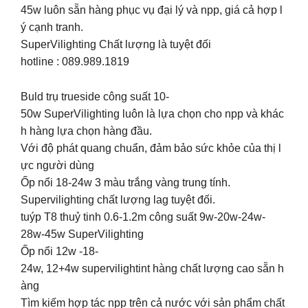
45w luôn sẵn hàng phục vụ đại lý và npp, giá cả hợp l
ý cạnh tranh.
SuperVilighting Chất lượng là tuyệt đối
hotline : 089.989.1819
Buld trụ trueside công suất 10-
50w SuperVilighting luôn là lựa chọn cho npp và khác
h hàng lựa chọn hàng đầu.
Với độ phát quang chuẩn, đảm bảo sức khỏe của thị l
ực người dùng
Ốp nổi 18-24w 3 màu trắng vàng trung tính.
Supervilighting chất lượng lag tuyệt đối.
tuýp T8 thuỷ tinh 0.6-1.2m công suất 9w-20w-24w-
28w-45w SuperVilighting
Ốp nổi 12w -18-
24w, 12+4w supervilightint hàng chất lượng cao sẵn h
àng
Tìm kiếm hợp tác npp trên cả nước với sản phẩm chất