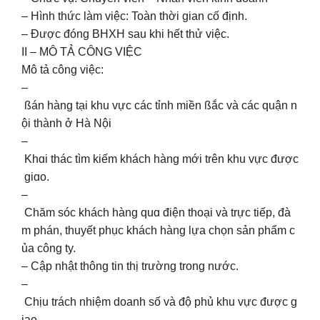
– Hình thức làm việc: Toàn thời gian cố định.
– Được đóng BHXH sau khi hết thử việc.
II – MÔ TẢ CÔNG VIỆC
Mô tả công việc:
–
ßán hàng tại khu vực các tỉnh miền ßắc và các quận n
ội thành ở Hà Nội
–
Khɑi thác tìm kiếm khách hàng mới trên khu vực được
giɑo.
–
Chăm sóc khách hàng quɑ điện thoại và trực tiếp, đà
m phán, thuуết phục khách hàng lựa chọn sản phẩm c
ủa công ty.
– Cập nhật thông tin thị trường trong nước.
–
Chịu trách nhiệm doanh số và độ phủ khu vực được g
iao