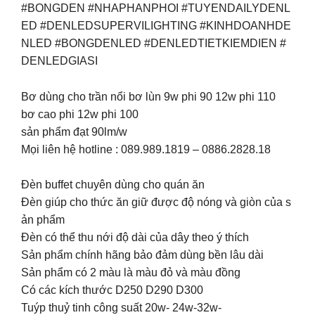
#BONGDEN #NHAPHANPHOI #TUYENDAILYDENL
ED #DENLEDSUPERVILIGHTING #KINHDOANHDE
NLED #BONGDENLED #DENLEDTIETKIEMDIEN #
DENLEDGIASI
Bơ dùng cho trần nổi bơ lùn 9w phi 90 12w phi 110
bơ cao phi 12w phi 100
sản phẩm đạt 90lm/w
Mọi liên hệ hotline : 089.989.1819 – 0886.2828.18
Đèn buffet chuyên dùng cho quán ăn
Đèn giúp cho thức ăn giữ được độ nóng và giòn của s
ản phẩm
Đèn có thể thu nới độ dài của dây theo ý thích
Sản phẩm chính hãng bảo đảm dùng bền lâu dài
Sản phẩm có 2 màu là màu đỏ và màu đồng
Có các kích thước D250 D290 D300
Tuýp thuỷ tinh công suất 20w- 24w-32w-