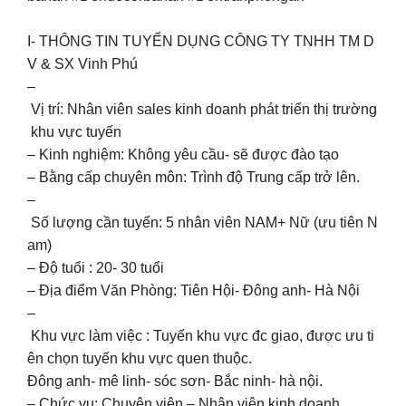
I- THÔNG TIN TUYỂN DỤNG CÔNG TY TNHH TM D
V & SX Vinh Phú
–
Vị trí: Nhân viên sales kinh doanh phát triển thị trường
khu vực tuyến
– Kinh nghiệm: Không yêu cầu- sẽ được đào tạo
– Bằng cấp chuyên môn: Trình độ Trung cấp trở lên.
–
Số lượng cần tuyển: 5 nhân viên NAM+ Nữ (ưu tiên N
am)
– Độ tuổi : 20- 30 tuổi
– Địa điểm Văn Phòng: Tiên Hội- Đông anh- Hà Nội
–
Khu vực làm việc : Tuyến khu vực đc giao, được ưu ti
ên chọn tuyến khu vực quen thuộc.
Đông anh- mê linh- sóc sơn- Bắc ninh- hà nội.
– Chức vụ: Chuyên viên – Nhân viên kinh doanh