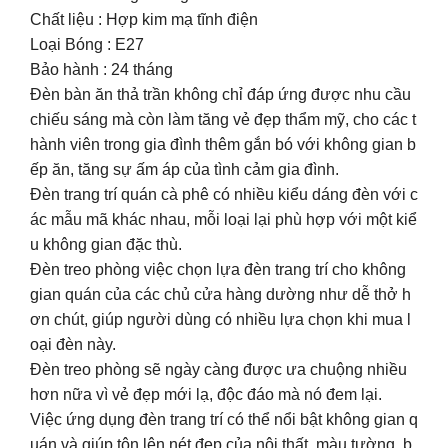
Chất liệu : Hợp kim mạ tĩnh điện
Loại Bóng : E27
Bảo hành : 24 tháng
Đèn bàn ăn thả trần không chỉ đáp ứng được nhu cầu
chiếu sáng mà còn làm tăng vẻ đẹp thẩm mỹ, cho các t
hành viên trong gia đình thêm gắn bó với không gian b
ếp ăn, tăng sự ấm áp của tình cảm gia đình.
Đèn trang trí quán cà phê có nhiều kiểu dáng đèn với c
ác mẫu mã khác nhau, mỗi loại lại phù hợp với một kiể
u không gian đặc thù.
Đèn treo phòng việc chọn lựa đèn trang trí cho không
gian quán của các chủ cửa hàng dường như dễ thở h
ơn chút, giúp người dùng có nhiều lựa chọn khi mua l
oại đèn này.
Đèn treo phòng sẽ ngày càng được ưa chuộng nhiều
hơn nữa vì vẻ đẹp mới lạ, độc đáo mà nó đem lại.
Việc ứng dụng đèn trang trí có thể nổi bật không gian q
uán và giúp tôn lên nét đẹp của nội thất, màu tường, b