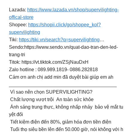
Lazada:
https://www.lazada.vn/shop/supervilighting-
offical-store
Shopee:
https://shopii.click/go/shopee_kol?
supervilighting
Tiki:
https://tiki.vn/search?q=supervilighting
…
Sendo:https://www.sendo.vn/quat-dao-tran-den-led-
trang-tri
Titok: https://vt.tiktok.com/ZSjNauDxH
Zalo hotline : 089.989.1819- 0886.282818
Cám ơn anh chị add min đã duyệt bài giúp em ah
________________________________________
Vì sao nên chọn SUPERVILIGHTING?
Chất lượng vượt trội An toàn sức khỏe
Ánh sáng trung thực, không nhấp nháy bảo vệ mắt tu
yệt đối
Tiết kiệm điện đến 80%, giảm hóa đơn tiền điện
Tuổi thọ siêu bền lên đến 50.000 giờ, nói không với h