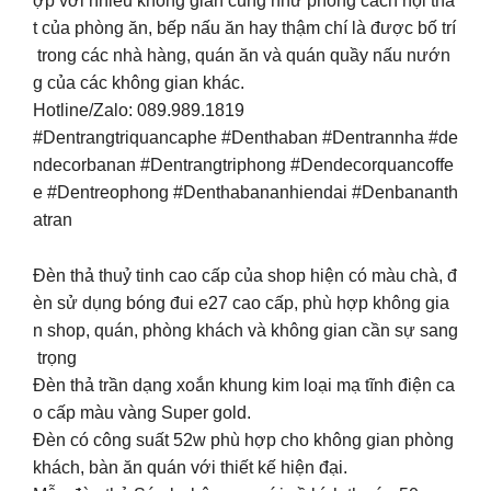
ợp với nhiều không gian cũng như phong cách nội thấ
t của phòng ăn, bếp nấu ăn hay thậm chí là được bố trí
trong các nhà hàng, quán ăn và quán quầy nấu nướn
g của các không gian khác.
Hotline/Zalo: 089.989.1819
#Dentrangtriquancaphe #Denthaban #Dentrannha #de
ndecorbanan #Dentrangtriphong #Dendecorquancoffe
e #Dentreophong #Denthabananhiendai #Denbananth
atran
Đèn thả thuỷ tinh cao cấp của shop hiện có màu chà, đ
èn sử dụng bóng đui e27 cao cấp, phù hợp không gia
n shop, quán, phòng khách và không gian cần sự sang
trọng
Đèn thả trần dạng xoắn khung kim loại mạ tĩnh điện ca
o cấp màu vàng Super gold.
Đèn có công suất 52w phù hợp cho không gian phòng
khách, bàn ăn quán với thiết kế hiện đại.