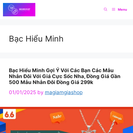
Skip
Menu
to
content
Bạc Hiểu Minh
Bạc Hiểu Minh Gợi Ý Với Các Bạn Các Mẫu
Nhẫn Đôi Với Giá Cực Sốc Nha, Đồng Giá Gần
500 Mẫu Nhẫn Đôi Đồng Giá 299k
01/01/2025
by
magiamgiashop