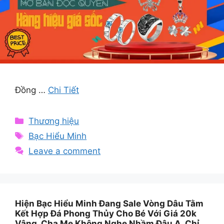
Đồng …
Chi Tiết
Categories
Thương hiệu
Tags
Bạc Hiểu Minh
Leave a comment
Hiện Bạc Hiểu Minh Đang Sale Vòng Dâu Tằm
Kết Hợp Đá Phong Thủy Cho Bé Với Giá 20k
Vâng, Cha Mẹ Không Nghe Nhầm Đâu Ạ, Chỉ