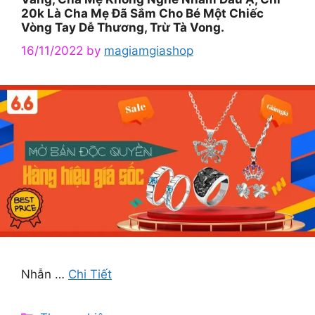
20k Là Cha Mẹ Đã Sắm Cho Bé Một Chiếc
Vòng Tay Dễ Thương, Trừ Tà Vong.
16/11/2022
by
magiamgiashop
Nhẫn …
Chi Tiết
Categories