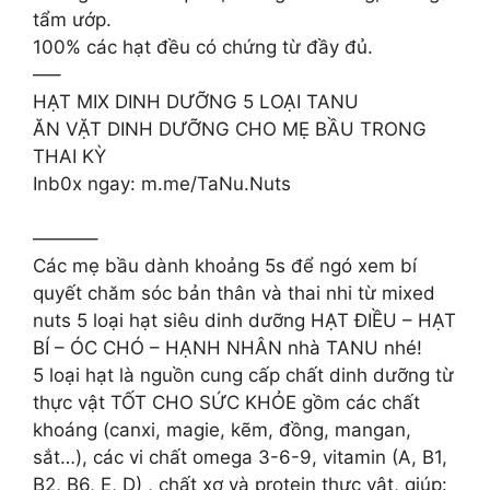
tẩm ướp.
100% các hạt đều có chứng từ đầy đủ.
—–
HẠT MIX DINH DƯỠNG 5 LOẠI TANU
ĂN VẶT DINH DƯỠNG CHO MẸ BẦU TRONG
THAI KỲ
Inb0x ngay: m.me/TaNu.Nuts
———–
Các mẹ bầu dành khoảng 5s để ngó xem bí
quyết chăm sóc bản thân và thai nhi từ mixed
nuts 5 loại hạt siêu dinh dưỡng HẠT ĐIỀU – HẠT
BÍ – ÓC CHÓ – HẠNH NHÂN nhà TANU nhé!
5 loại hạt là nguồn cung cấp chất dinh dưỡng từ
thực vật TỐT CHO SỨC KHỎE gồm các chất
khoáng (canxi, magie, kẽm, đồng, mangan,
sắt…), các vi chất omega 3-6-9, vitamin (A, B1,
B2, B6, E, D) , chất xơ và protein thực vật, giúp: