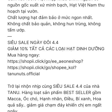
nguồn gốc xuất xứ minh bạch, Hạt Việt Nam thu
hoạch tại vườn.
Chất lượng hạt đảm bảo ở mức ngon nhất.
Không chất bảo quản, không hun trùng, không
tẩm ướp.
—
SIÊU SALE NGÀY ĐÔI 4.4
GIẢM 10% TẤT CẢ CÁC LOẠI HẠT DINH DƯỠNG
Mua hàng ngay:
https://shopii.click/go/ee_aeoneshop?
https://shopii.click/go/shopee_kol?
tanunuts.official
Trở lại nhộn nhịp cùng SIÊU SALE 4.4 của nhà
TANU. Hàng loạt sản phẩm BEST SELLER gồm
Macca, Óc chó, Hạnh nhân, Điều, Bí xanh, Hoa
quả sấy.. giảm giá chạm đáy khiến chị em ngất
ngây.