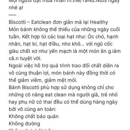
Mọi người đặt mua nhắn m.me/TaNu.Nuts ngay
nhé ạ!
—–
Biscotti – Eatclean đơn giản mà lại Healthy
Món bánh không thể thiếu của những ngày cuối
tuần. Kết hợp từ các loại hạt như: Óc chó, hạnh
nhân, hạt bí, hạt điều, nho khô… với ngũ cốc
giàu chất xơ như yến mạch là một món ăn g.iảm
câ.n tuyệt vời.
Ngoài việc hỗ trợ quá trình trao đổi chất diễn ra
vô cùng thuận lợi, món bánh này đồng thời có
thể giảm viêm, giảm mệt mỏi.
Bánh Biscotti phù hợp sử dụng không chỉ cho
những cô nàng eat clean mà người già, trẻ nhỏ
hay phụ nữ có thai đều có thể dùng hàng ngày
bởi vô cùng an toàn:
Không chất bảo quản
Không đường