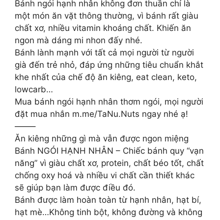
Bánh ngói hạnh nhân không đơn thuần chỉ là
một món ăn vặt thông thường, vì bánh rất giàu
chất xơ, nhiều vitamin khoáng chất. Khiến ăn
ngon mà dáng mi nhon đấy nhé.
Bánh lành mạnh với tất cả mọi người từ người
già đến trẻ nhỏ, đáp ứng những tiêu chuẩn khắt
khe nhất của chế độ ăn kiêng, eat clean, keto,
lowcarb…
Mua bánh ngói hạnh nhân thơm ngói, mọi người
đặt mua nhắn m.me/TaNu.Nuts ngay nhé ạ!
——–
Ăn kiêng những gì mà vẫn được ngon miệng
Bánh NGÓI HẠNH NHÂN – Chiếc bánh quy “vạn
năng” vì giàu chất xơ, protein, chất béo tốt, chất
chống oxy hoá và nhiều vi chất cần thiết khác
sẽ giúp bạn làm được điều đó.
Bánh được làm hoàn toàn từ hạnh nhân, hạt bí,
hạt mè…Không tinh bột, không đường và không