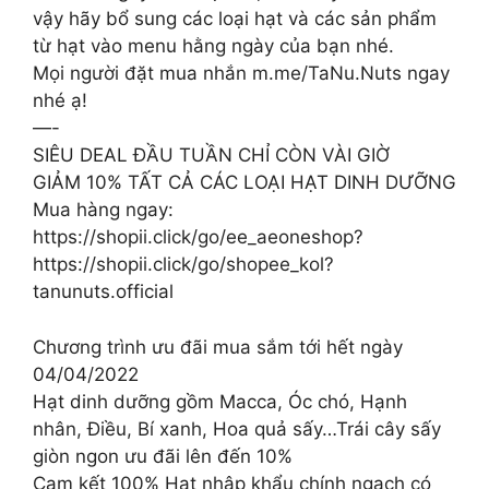
vậy hãy bổ sung các loại hạt và các sản phẩm
từ hạt vào menu hằng ngày của bạn nhé.
Mọi người đặt mua nhắn m.me/TaNu.Nuts ngay
nhé ạ!
—-
SIÊU DEAL ĐẦU TUẦN CHỈ CÒN VÀI GIỜ
GIẢM 10% TẤT CẢ CÁC LOẠI HẠT DINH DƯỠNG
Mua hàng ngay:
https://shopii.click/go/ee_aeoneshop?
https://shopii.click/go/shopee_kol?
tanunuts.official
Chương trình ưu đãi mua sắm tới hết ngày
04/04/2022
Hạt dinh dưỡng gồm Macca, Óc chó, Hạnh
nhân, Điều, Bí xanh, Hoa quả sấy…Trái cây sấy
giòn ngon ưu đãi lên đến 10%
Cam kết 100% Hạt nhập khẩu chính ngạch có