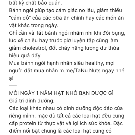
bất kỳ chất bảo quản.
Bánh ngói giúp tạo cảm giác no lâu, giảm thiểu
“cám dỗ” của các bữa ăn chính hay các món ăn
vặt khác trong ngày.
Chỉ cần vài lát bánh ngói nhâm nhi khi đói bụng,
lúc xế chiều hay trước giờ luyện tập cũng làm
giảm cholestrol, đốt cháy năng lượng dư thừa
hiệu quả đấy.
Mua bánh ngói hạnh nhân siêu healthy, mọi
người đặt mua nhắn m.me/TaNu.Nuts ngay nhé
ạ!
—–
MỖI NGÀY 1 NẮM HẠT NHỎ BẠN ĐƯỢC GÌ
Giá trị dinh dưỡng:
Các loại khác nhau có dinh dưỡng độc đáo của
riêng mình, mặc dù tất cả các loại hạt đều cung
cấp protein từ thực vật và lợi ích sức khỏe. Đặc
điểm nổi bật chung là các loại hạt cũng có