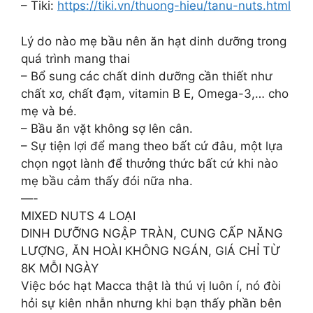
– Tiki:
https://tiki.vn/thuong-hieu/tanu-nuts.html
Lý do nào mẹ bầu nên ăn hạt dinh dưỡng trong
quá trình mang thai
– Bổ sung các chất dinh dưỡng cần thiết như
chất xơ, chất đạm, vitamin B E, Omega-3,… cho
mẹ và bé.
– Bầu ăn vặt không sợ lên cân.
– Sự tiện lợi để mang theo bất cứ đâu, một lựa
chọn ngọt lành để thưởng thức bất cứ khi nào
mẹ bầu cảm thấy đói nữa nha.
—-
MIXED NUTS 4 LOẠI
DINH DƯỠNG NGẬP TRÀN, CUNG CẤP NĂNG
LƯỢNG, ĂN HOÀI KHÔNG NGÁN, GIÁ CHỈ TỪ
8K MỖI NGÀY
Việc bóc hạt Macca thật là thú vị luôn í, nó đòi
hỏi sự kiên nhẫn nhưng khi bạn thấy phần bên