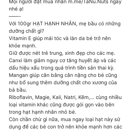
Mọi người đặt mua nhắn m.me/TaNu.Nuts ngay
nhé ạ!
——-
Với 100gr HẠT HẠNH NHÂN, mẹ bầu có những
dưỡng chất gì?
Vitamin E giúp mái tóc và làn da bé trở nên
khỏe mạnh.
Giữ được nét trẻ trung, xinh đẹp cho các mẹ.
Canxi làm giảm nguy cơ tăng huyết áp và các
dấu hiệu xấu trong quá trình tiền sản thai kỳ.
Mangan giúp cân bằng cân nặng cho bé cũng
như bổ sung thêm dưỡng chất cho xương của
bà bầu.
Riboflavin, Magie, Kali, Natri, Kẽm,… cùng nhiều
loại vitamin khác cũng được gói gọn vào bên
trong hạt hạnh nhân nhỏ bé.
Còn chần chừ gì nữa, mua ngay loại hạt này sử
dụng để các bé con trở nên khỏe mạnh hơn các