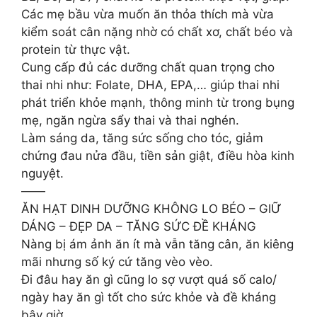
Các mẹ bầu vừa muốn ăn thỏa thích mà vừa
kiểm soát cân nặng nhờ có chất xơ, chất béo và
protein từ thực vật.
Cung cấp đủ các dưỡng chất quan trọng cho
thai nhi như: Folate, DHA, EPA,… giúp thai nhi
phát triển khỏe mạnh, thông minh từ trong bụng
mẹ, ngăn ngừa sẩy thai và thai nghén.
Làm sáng da, tăng sức sống cho tóc, giảm
chứng đau nửa đầu, tiền sản giật, điều hòa kinh
nguyệt.
——
ĂN HẠT DINH DƯỠNG KHÔNG LO BÉO – GIỮ
DÁNG – ĐẸP DA – TĂNG SỨC ĐỀ KHÁNG
Nàng bị ám ảnh ăn ít mà vẫn tăng cân, ăn kiêng
mãi nhưng số ký cứ tăng vèo vèo.
Đi đâu hay ăn gì cũng lo sợ vượt quá số calo/
ngày hay ăn gì tốt cho sức khỏe và đề kháng
bây giờ.