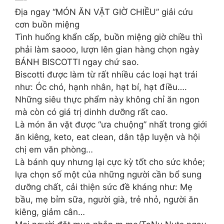
Địa ngay “MÓN ĂN VẶT GIỜ CHIỀU” giải cứu
cơn buồn miệng
Tình huống khẩn cấp, buồn miệng giờ chiều thì
phải làm saooo, lượn lên gian hàng chọn ngày
BÁNH BISCOTTI ngay chứ sao.
Biscotti được làm từ rất nhiều các loại hạt trái
như: Óc chó, hạnh nhân, hạt bí, hạt điều….
Những siêu thực phẩm này không chỉ ăn ngon
mà còn có giá trị dinhh dưỡng rất cao.
Là món ăn vặt được “ưa chuộng” nhất trong giới
ăn kiêng, keto, eat clean, dân tập luyện và hội
chị em văn phòng…
Là bánh quy nhưng lại cực kỳ tốt cho sức khỏe;
lựa chọn số một của những người cần bổ sung
dưỡng chất, cải thiện sức đề kháng như: Mẹ
bầu, mẹ bỉm sữa, người già, trẻ nhỏ, người ăn
kiêng, giảm cân…