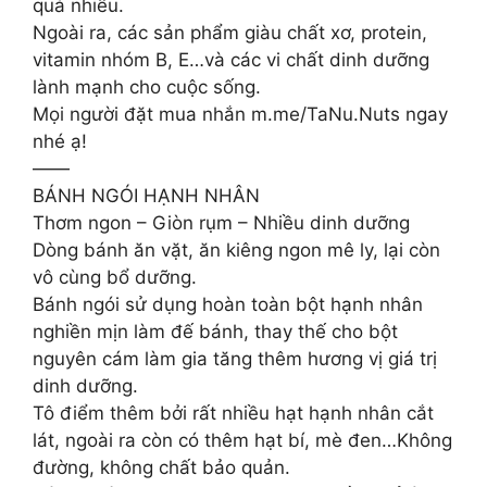
quá nhiều.
Ngoài ra, các sản phẩm giàu chất xơ, protein,
vitamin nhóm B, E…và các vi chất dinh dưỡng
lành mạnh cho cuộc sống.
Mọi người đặt mua nhắn m.me/TaNu.Nuts ngay
nhé ạ!
——
BÁNH NGÓI HẠNH NHÂN
Thơm ngon – Giòn rụm – Nhiều dinh dưỡng
Dòng bánh ăn vặt, ăn kiêng ngon mê ly, lại còn
vô cùng bổ dưỡng.
Bánh ngói sử dụng hoàn toàn bột hạnh nhân
nghiền mịn làm đế bánh, thay thế cho bột
nguyên cám làm gia tăng thêm hương vị giá trị
dinh dưỡng.
Tô điểm thêm bởi rất nhiều hạt hạnh nhân cắt
lát, ngoài ra còn có thêm hạt bí, mè đen…Không
đường, không chất bảo quản.