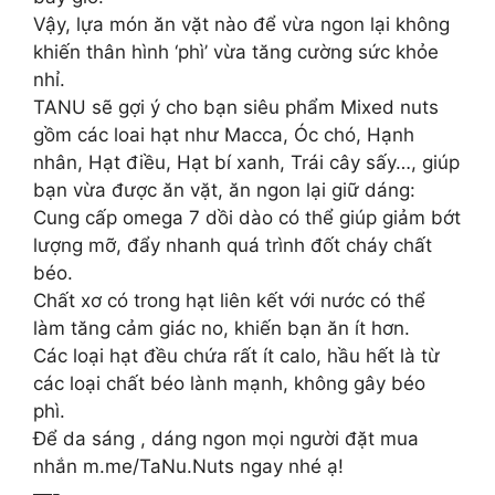
Vậy, lựa món ăn vặt nào để vừa ngon lại không
khiến thân hình ‘phì’ vừa tăng cường sức khỏe
nhỉ.
TANU sẽ gợi ý cho bạn siêu phẩm Mixed nuts
gồm các loai hạt như Macca, Óc chó, Hạnh
nhân, Hạt điều, Hạt bí xanh, Trái cây sấy…, giúp
bạn vừa được ăn vặt, ăn ngon lại giữ dáng:
Cung cấp omega 7 dồi dào có thể giúp giảm bớt
lượng mỡ, đẩy nhanh quá trình đốt cháy chất
béo.
Chất xơ có trong hạt liên kết với nước có thể
làm tăng cảm giác no, khiến bạn ăn ít hơn.
Các loại hạt đều chứa rất ít calo, hầu hết là từ
các loại chất béo lành mạnh, không gây béo
phì.
Để da sáng , dáng ngon mọi người đặt mua
nhắn m.me/TaNu.Nuts ngay nhé ạ!
—-