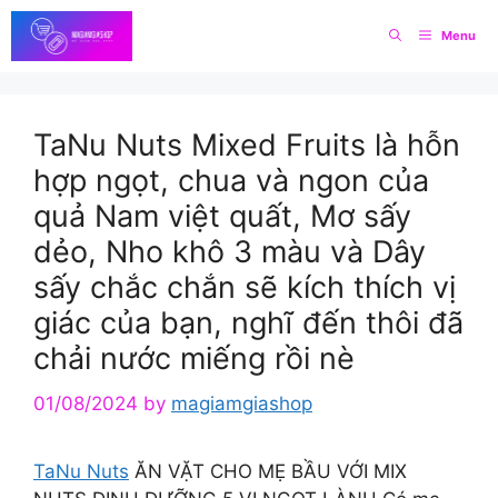
Skip
Menu
to
content
TaNu Nuts Mixed Fruits là hỗn
hợp ngọt, chua và ngon của
quả Nam việt quất, Mơ sấy
dẻo, Nho khô 3 màu và Dây
sấy chắc chắn sẽ kích thích vị
giác của bạn, nghĩ đến thôi đã
chải nước miếng rồi nè
01/08/2024
by
magiamgiashop
TaNu Nuts
ĂN VẶT CHO MẸ BẦU VỚI MIX