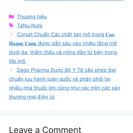
Categories
Thương hiệu
Tags
TaNu Nuts
Corset Chuẩn Các chất tan mỡ trong 𝐂𝐚𝐨
𝐇𝐨𝐚̀𝐧𝐠 𝐂𝐮𝐧𝐠 được dẫn sâu vào nhiều tầng mỡ
dưới da, thẩm thấu và nóng dần từ bên trong
lớp mỡ.
Dego Pharma Được Bộ Y Tế cấp phép đạt
chuẩn lưu hành toàn quốc và phân phối tại
nhiều nhà thuốc lớn cũng như các trên các sàn
thương mại điện tử
Leave a Comment