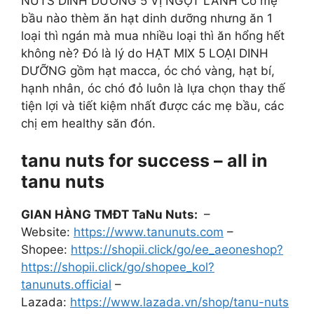
NUTS DINH DƯỠNG 5 VỊ NGỌT LÀNH Có mẹ
bầu nào thèm ăn hạt dinh dưỡng nhưng ăn 1
loại thì ngán mà mua nhiều loại thì ăn hổng hết
không nè? Đó là lý do HẠT MIX 5 LOẠI DINH
DƯỠNG gồm hạt macca, óc chó vàng, hạt bí,
hạnh nhân, óc chó đỏ luôn là lựa chọn thay thế
tiện lợi và tiết kiệm nhất được các mẹ bầu, các
chị em healthy săn đón.
tanu nuts for success – all in
tanu nuts
GIAN HÀNG TMĐT TaNu Nuts:
–
Website:
https://www.tanunuts.com
–
Shopee:
https://shopii.click/go/ee_aeoneshop?
https://shopii.click/go/shopee_kol?
tanunuts.official
–
Lazada:
https://www.lazada.vn/shop/tanu-nuts