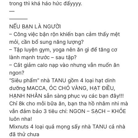
trong thì khá háo hức đấyyyy.
—
———–
NẾU BẠN LÀ NGƯỜI
– Công việc bận rộn khiến bạn cảm thấy mệt
mỏi, cần bổ sung năng lượng?
– Tập luyện gym, yoga nên ăn gì để tăng cơ
lành mạnh trước – sau tập?
– Cắt giảm calo nạp vào nhưng vẫn muốn ăn
ngon?
“Siêu phẩm” nhà TANU gồm 4 loại hạt dinh
dưỡng MACCA, ÓC CHÓ VÀNG, HẠT ĐIỀU,
HẠNH NHÂN sẵn sàng phục vụ các bạn đây!!!
Chỉ 8k cho mỗi bữa ăn, bạn tha hồ nhâm nhi mà
vẫn đảm bảo 3 tiêu chí: NGON – SẠCH – KHỎE
luôn nha!
Mixnuts 4 loại quả mọng sấy nhà TANU cả nhà
đã thử chưa