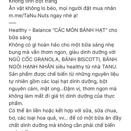
Không tinh bột trắng
Ăn vặt không lo béo, mọi người đặt mua nhắn
m.me/TaNu.Nuts ngay nhé ạ!
—–
Healthy – Balance “CÁC MÓN BÁNH HẠT” cho
bữa sáng
Không có gì hoàn hảo cho một bữa sáng nhẹ
bụng mà vẫn thơm ngon, giàu dinh dưỡng với
NGŨ CỐC GRANOLA, BÁNH BISCOTTI, BÁNH
NGÓI HẠNH NHÂN siêu healthy từ nhà TANU.
Sản phẩm được chế biến từ những nguyên liệu
tự nhiên gồm các loại hạt dinh dưỡng, bột
nguyên cám, mật ong…Đậm vị, thơm ngon mà
không làm mất đi giá trị dinh dưỡng của thực
phẩm.
Có thể ăn liền hoặc kết hợp với sữa, sữa chua,
bơ, các loại hoa quả, vv… để có một bữa ăn đầy
chất dinh dưỡng mà không cần phải chế biến