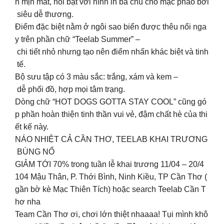
n mịn mát, nổi bật với hình in ba chú chó mặc phao bơi
siêu dễ thương.
Điểm đặc biệt nằm ở ngôi sao biển được thêu nổi nga
y trên phần chữ “Teelab Summer” –
chi tiết nhỏ nhưng tạo nên điểm nhấn khác biệt và tinh
tế.
Bộ sưu tập có 3 màu sắc: trắng, xám và kem –
dễ phối đồ, hợp mọi tâm trạng.
Dòng chữ “HOT DOGS GOTTA STAY COOL” cũng gó
p phần hoàn thiện tinh thần vui vẻ, đậm chất hè của thi
ết kế này.
NÁO NHIỆT CẢ CẦN THƠ, TEELAB KHAI TRƯƠNG
BÙNG NỔ
GIẢM TỚI 70% trong tuần lễ khai trương 11/04 – 20/4
104 Mậu Thân, P. Thới Bình, Ninh Kiều, TP Cần Thơ (
gần bờ kè Mạc Thiên Tích) hoặc search Teelab Cần T
hơ nha
Team Cần Thơ ơi, chơi lớn thiệt nhaaaa! Tụi mình khô