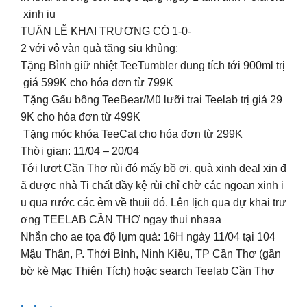
xinh iu
TUẦN LỄ KHAI TRƯƠNG CÓ 1-0-
2 với vô vàn quà tặng siu khủng:
Tặng Bình giữ nhiệt TeeTumbler dung tích tới 900ml trị
giá 599K cho hóa đơn từ 799K
Tặng Gấu bông TeeBear/Mũ lưỡi trai Teelab trị giá 29
9K cho hóa đơn từ 499K
Tặng móc khóa TeeCat cho hóa đơn từ 299K
Thời gian: 11/04 – 20/04
Tới lượt Cần Thơ rùi đó mấy bồ ơi, quà xinh deal xịn đ
ã được nhà Ti chất đầy kệ rùi chỉ chờ các ngoan xinh i
u qua rước các ẻm về thuii đó. Lên lịch qua dự khai trư
ơng TEELAB CẦN THƠ ngay thui nhaaa
Nhắn cho ae tọa độ lụm quà: 16H ngày 11/04 tại 104
Mậu Thân, P. Thới Bình, Ninh Kiều, TP Cần Thơ (gần
bờ kè Mạc Thiên Tích) hoặc search Teelab Cần Thơ