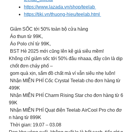
https://www.lazada.vn/shop/teelab
https://tiki.vn/thuong-hieu/teelab.html
Giảm SỐC tới 50% toàn bộ cửa hàng
Áo thun từ 99K,
Áo Polo chỉ từ 99K,
BST Hè 2025 mới cũng lên kệ giá siêu mềm!
Không chỉ giảm sốc tới 50% đâu nhaaa, đây còn là dịp
chốt đơn cháy phố –
gom quà xịn, sắm đồ chất mà ví vẫn siêu nhẹ luôn!
Nhận MIỄN PHÍ Cốc Crystal Teelab cho đơn hàng từ
499K
Nhận MIỄN PHÍ Charm Rising Star cho đơn hàng từ 6
99K
Nhận MIỄN PHÍ Quạt điện Teelab AirCool Pro cho đơ
n hàng từ 899K
Thời gian: 19.07 – 03.08