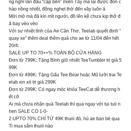
ng nghĩ lần đầu “cập bến” miền Tây mà lại được đón c
hào nồng nhiệt, đông nghẹt thở đến vầy luôn á
Mới mở mà đã kín mít người, đồ lên kệ chưa kịp thở đ
ã bay vèo vèo
Với sự nhiệt tình của Ae Cần Thơ, Teelab quyết định “
quay xe” thêm deal thêm quà cho ae từ 11/04 đến hết
20/4:
SALE UP TO 70++% TOÀN BỘ CỬA HÀNG
Đơn từ 799K: Tặng Bình giữ nhiệt TeeTumbler trị giá 5
99K
Đơn từ 499K: Tặng Gấu Tee Bear hoặc Mũ lưỡi trai Te
elab xịn xò trị giá 299K
Đơn từ 299K: Có ngay móc khóa TeeCat dễ thương h
ết cỡ
Ai mà chưa nhận quà Teelab thì qua ngay với tụi tuii n
hen SALE CÓ 1-0-
2 UPTO 70% CHỈ TỪ 49K thuiii đó, hú ae bạn bè qua
Ti mua sắm thuiii nào