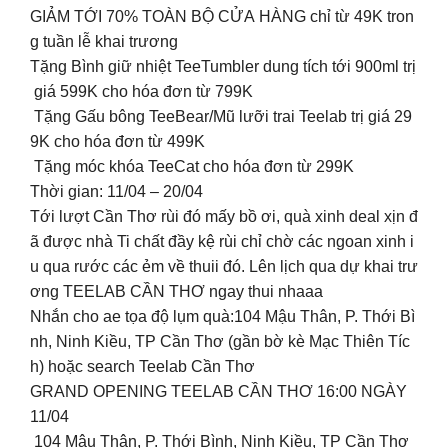
GIẢM TỚI 70% TOÀN BỘ CỬA HÀNG chỉ từ 49K tron
g tuần lễ khai trương
Tặng Bình giữ nhiệt TeeTumbler dung tích tới 900ml trị
giá 599K cho hóa đơn từ 799K
Tặng Gấu bông TeeBear/Mũ lưỡi trai Teelab trị giá 29
9K cho hóa đơn từ 499K
Tặng móc khóa TeeCat cho hóa đơn từ 299K
Thời gian: 11/04 – 20/04
Tới lượt Cần Thơ rùi đó mấy bồ ơi, quà xinh deal xịn đ
ã được nhà Ti chất đầy kệ rùi chỉ chờ các ngoan xinh i
u qua rước các ẻm về thuii đó. Lên lịch qua dự khai trư
ơng TEELAB CẦN THƠ ngay thui nhaaa
Nhắn cho ae tọa độ lụm quà:104 Mậu Thân, P. Thới Bì
nh, Ninh Kiều, TP Cần Thơ (gần bờ kè Mạc Thiên Tíc
h) hoặc search Teelab Cần Thơ
GRAND OPENING TEELAB CẦN THƠ 16:00 NGÀY
11/04
104 Mậu Thân, P. Thới Bình, Ninh Kiều, TP Cần Thơ