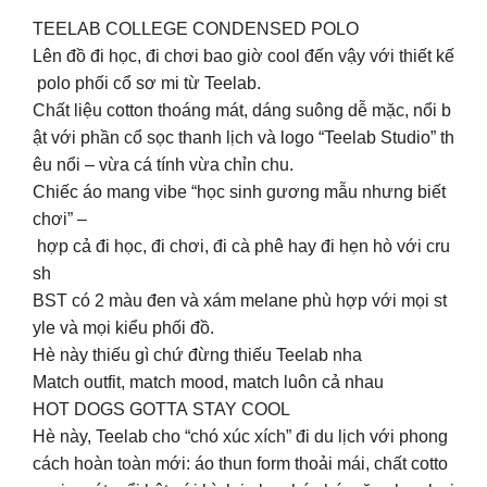
TEELAB COLLEGE CONDENSED POLO
Lên đồ đi học, đi chơi bao giờ cool đến vậy với thiết kế
polo phối cổ sơ mi từ Teelab.
Chất liệu cotton thoáng mát, dáng suông dễ mặc, nổi b
ật với phần cổ sọc thanh lịch và logo “Teelab Studio” th
êu nổi – vừa cá tính vừa chỉn chu.
Chiếc áo mang vibe “học sinh gương mẫu nhưng biết
chơi” –
hợp cả đi học, đi chơi, đi cà phê hay đi hẹn hò với cru
sh
BST có 2 màu đen và xám melane phù hợp với mọi st
yle và mọi kiểu phối đồ.
Hè này thiếu gì chứ đừng thiếu Teelab nha
Match outfit, match mood, match luôn cả nhau
HOT DOGS GOTTA STAY COOL
Hè này, Teelab cho “chó xúc xích” đi du lịch với phong
cách hoàn toàn mới: áo thun form thoải mái, chất cotto