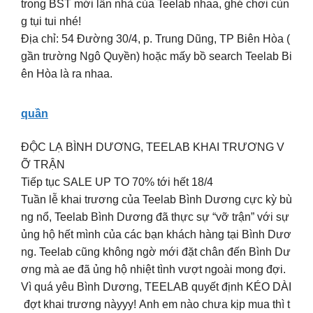
trong BST mới lần nhà của Teelab nhaa, ghé chơi cùn
g tụi tui nhé!
Địa chỉ: 54 Đường 30/4, p. Trung Dũng, TP Biên Hòa (
gần trường Ngô Quyền) hoặc mấy bồ search Teelab Bi
ên Hòa là ra nhaa.
quần
ĐỘC LẠ BÌNH DƯƠNG, TEELAB KHAI TRƯƠNG V
Ỡ TRẬN
Tiếp tục SALE UP TO 70% tới hết 18/4
Tuần lễ khai trương của Teelab Bình Dương cực kỳ bù
ng nổ, Teelab Bình Dương đã thực sự “vỡ trận” với sự
ủng hộ hết mình của các bạn khách hàng tại Bình Dươ
ng. Teelab cũng không ngờ mới đặt chân đến Bình Dư
ơng mà ae đã ủng hộ nhiệt tình vượt ngoài mong đợi.
Vì quá yêu Bình Dương, TEELAB quyết định KÉO DÀI
đợt khai trương nàyyy! Anh em nào chưa kịp mua thì t