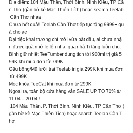
Địa điểm: 104 Mậu Thân, Thới Bình, Ninh Kiều, TP Cầ
n Thơ (gần bờ kè Mạc Thiên Tích) hoặc search Teelab
Cần Thơ nhaa
Chưa hết quà!! Teelab Cần Thơ tiếp tục tặng 9999+ qu
à cho ae
Đại tiệc khai trương chỉ mới vừa bắt đầu, ai chưa nhậ
n được quà nhớ lẹ lên nha, qua nhà Ti tặng luôn cho:
Bình giữ nhiệt TeeTumber dung tích tới 900ml trị giá 5
99K khi mua đơn từ 799K
Gấu bông/Mũ lưỡi trai Teelab trị giá 299K khi mua đơn
từ 499K
Móc khóa TeeCat khi mua đơn từ 299K
Ngoài ra, toàn bộ cửa hàng vẫn SALE UP TO 70% từ
11.04 – 20.04!!
104 Mậu Thân, P. Thới Bình, Ninh Kiều, TP Cần Thơ (
gần bờ kè Mạc Thiên Tích) hoặc search Teelab Cần T
hơ