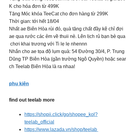
K cho hóa đơn từ 499K
Tặng Móc khóa TeeCat cho đơn hàng từ 299K
Thời gian: tới hết 18/04
Nhất ae Biên Hòa rùi đó, quà tặng chất đầy kệ chỉ đợi
ae qua rước các ẻm về thuii nè. Lên lịch rủ bạn bè qua
chơi khai trương với Ti lẹ lẹ nhennn
Nhắn cho ae tọa độ lụm quà: 54 Đường 30/4, P. Trung
Dũng TP Biên Hòa (gần trường Ngô Quyền) hoặc sear
ch Teelab Biên Hòa là ra nhaa!
phụ kiện
find out teelab more
https://shopii.click/go/shopee_kol?
teelab_official
https://www.lazada.vn/shop/teelab