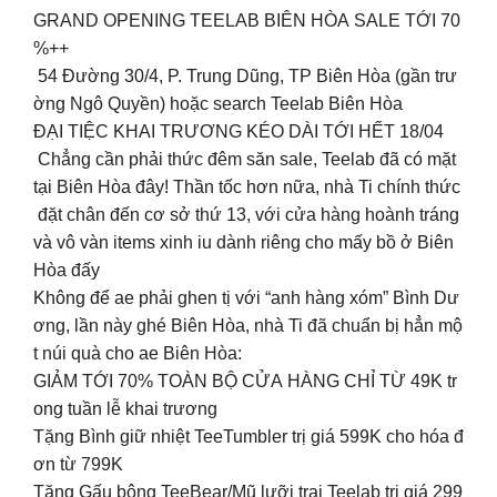
GRAND OPENING TEELAB BIÊN HÒA SALE TỚI 70
%++
54 Đường 30/4, P. Trung Dũng, TP Biên Hòa (gần trư
ờng Ngô Quyền) hoặc search Teelab Biên Hòa
ĐẠI TIỆC KHAI TRƯƠNG KÉO DÀI TỚI HẾT 18/04
Chẳng cần phải thức đêm săn sale, Teelab đã có mặt
tại Biên Hòa đây! Thần tốc hơn nữa, nhà Ti chính thức
đặt chân đến cơ sở thứ 13, với cửa hàng hoành tráng
và vô vàn items xinh iu dành riêng cho mấy bồ ở Biên
Hòa đấy
Không để ae phải ghen tị với “anh hàng xóm” Bình Dư
ơng, lần này ghé Biên Hòa, nhà Ti đã chuẩn bị hẳn mộ
t núi quà cho ae Biên Hòa:
GIẢM TỚI 70% TOÀN BỘ CỬA HÀNG CHỈ TỪ 49K tr
ong tuần lễ khai trương
Tặng Bình giữ nhiệt TeeTumbler trị giá 599K cho hóa đ
ơn từ 799K
Tặng Gấu bông TeeBear/Mũ lưỡi trai Teelab trị giá 299