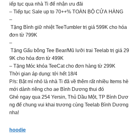
iếp tục qua nhà Ti để nhận ưu đãi
– Tiếp tục Sale up to 70++% TOÀN BỘ CỬA HÀNG
–
Tặng Bình giữ nhiệt TeeTumbler trị giá 599K cho hóa
đơn từ 799K
–
Tặng Gấu bông Tee Bear/Mũ lưỡi trai Teelab trị giá 29
9K cho hóa đơn từ 499K
– Tặng Móc khóa TeeCat cho đơn hàng từ 299K
Thời gian áp dụng: tới hết 18/4
P/s: Bật mí nhỏ là nhà Ti đã về thêm rất nhiều Items hè
mới dành riêng cho ae Bình Dương thui đó
Ghé ngay qua 254 Yersin, Thủ Dầu Một, TP Bình Dươ
ng để chung vui khai trương cùng Teelab Bình Dương
nha!
hoodie