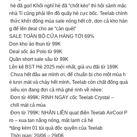
hè đã gọi! Khối nghỉ hè đã “chốt kèo” thì hội sành mặc
nhà Ti cũng phải lên đồ quẩy hè cực bốc. Teelab chính
thức khởi động mùa sale nóng hết cỡ, dọn cả kho hàn
g để lên deal cho ae “càn quét”
SALE TOÀN BỘ CỬA HÀNG TỚI 69%
Dọn kho áo thun từ 99K
Deal sốc áo Polo từ 99K
Quần short sale sâu từ 99K
Lên kệ BST Hè 2025 mới nhất, giá ưu đãi từ 169K
Chưa hết đâu ae mình ơi, để chuẩn bị cho một mùa h
è tươi mát và cháy hết mình, Teelab còn chất đống quà
siêu xịn đang đợi cả nhà ghé rinh về nèee:
Đơn từ 499K: RINH NGAY cốc Teelab Crystal –
chill mát cả mùa
Đơn từ 799K: NHẬN LIỀN quạt điện Teelab AirCool P
ro – xua tan nắng nóng, mát lạnh cả hè
*tặng kèm 01 túi quà độc quyền của Teelab
Thời gian: 20/06 – 29/06