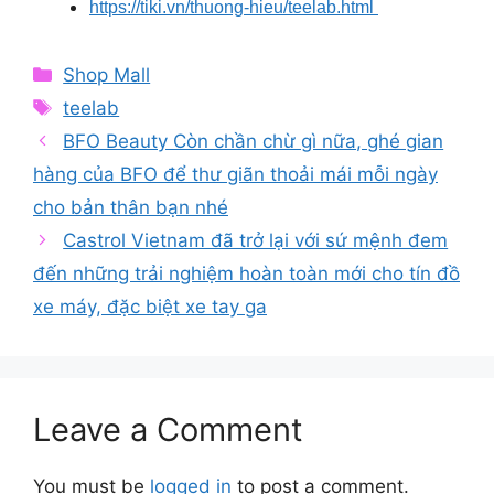
https://tiki.vn/thuong-hieu/teelab.html
Categories
Shop Mall
Tags
teelab
BFO Beauty Còn chần chừ gì nữa, ghé gian
hàng của BFO để thư giãn thoải mái mỗi ngày
cho bản thân bạn nhé
Castrol Vietnam đã trở lại với sứ mệnh đem
đến những trải nghiệm hoàn toàn mới cho tín đồ
xe máy, đặc biệt xe tay ga
Leave a Comment
You must be
logged in
to post a comment.