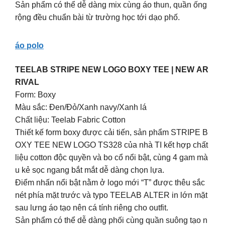
Sản phẩm có thể dễ dàng mix cùng áo thun, quần ống
rộng đều chuẩn bài từ trường học tới dạo phố.
áo polo
TEELAB STRIPE NEW LOGO BOXY TEE | NEW AR
RIVAL
Form: Boxy
Màu sắc: Đen/Đỏ/Xanh navy/Xanh lá
Chất liệu: Teelab Fabric Cotton
Thiết kế form boxy được cải tiến, sản phẩm STRIPE B
OXY TEE NEW LOGO TS328 của nhà TI kết hợp chất
liệu cotton độc quyền và bo cổ nổi bật, cùng 4 gam mà
u kẻ sọc ngang bắt mắt dễ dàng chọn lựa.
Điểm nhấn nổi bật nằm ở logo mới “T” được thêu sắc
nét phía mặt trước và typo TEELAB ALTER in lớn mặt
sau lưng áo tạo nên cá tính riêng cho outfit.
Sản phẩm có thể dễ dàng phối cùng quần suông tạo n