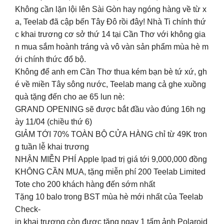
Không cần lặn lội lên Sài Gòn hay ngóng hàng về từ x
a, Teelab đã cập bến Tây Đô rồi đây! Nhà Ti chính thứ
c khai trương cơ sở thứ 14 tại Cần Thơ với không gia
n mua sắm hoành tráng và vô vàn sản phẩm mùa hè m
ới chính thức đổ bộ.
Không để anh em Cần Thơ thua kém bạn bè tứ xứ, gh
é về miền Tây sông nước, Teelab mang cả ghe xuồng
quà tặng đến cho ae 65 lun nè:
GRAND OPENING sẽ được bắt đầu vào đúng 16h ng
ày 11/04 (chiều thứ 6)
GIẢM TỚI 70% TOÀN BỘ CỬA HÀNG chỉ từ 49K tron
g tuần lễ khai trương
NHẬN MIỄN PHÍ Apple Ipad trị giá tới 9,000,000 đồng
KHÔNG CẦN MUA, tặng miễn phí 200 Teelab Limited
Tote cho 200 khách hàng đến sớm nhất
Tặng 10 balo trong BST mùa hè mới nhất của Teelab
Check-
in khai trương còn được tặng ngay 1 tấm ảnh Polaroid