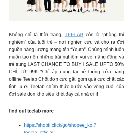
Không chỉ là thời trang,
TEELAB
còn là “phòng thí
nghiệm” của tuổi trẻ – nơi nghiên cứu và cho ra đời
nguồn năng lượng mang tên “Youth”. Chúng mình luôn
muốn tạo nên những trải nghiệm vui vẻ, năng động và
trẻ trung.LAST CHANCE TO BUY I SALE UPTO 50%
CHỈ TỪ 99K *Chỉ áp dụng tại hệ thống cửa hàng
offline Teelab Chốt đơn cực gắt, gom quà cực chất các
tình iu ơi Teelab chính thức bước vào vòng cuối của
đợt sale dọn kho siêu khét đây cả nhà ơiii!
find out teelab more
https://shopii.click/go/shopee_kol?
teelab_official