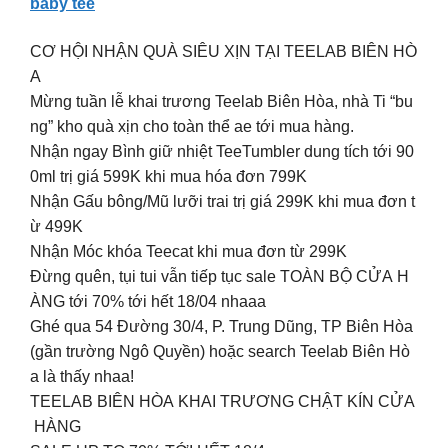
baby tee
CƠ HỘI NHẬN QUÀ SIÊU XỊN TẠI TEELAB BIÊN HÒ
A
Mừng tuần lễ khai trương Teelab Biên Hòa, nhà Ti “bu
ng” kho quà xịn cho toàn thể ae tới mua hàng.
Nhận ngay Bình giữ nhiệt TeeTumbler dung tích tới 90
0ml trị giá 599K khi mua hóa đơn 799K
Nhận Gấu bông/Mũ lưỡi trai trị giá 299K khi mua đơn t
ừ 499K
Nhận Móc khóa Teecat khi mua đơn từ 299K
Đừng quên, tụi tui vẫn tiếp tục sale TOÀN BỘ CỬA H
ÀNG tới 70% tới hết 18/04 nhaaa
Ghé qua 54 Đường 30/4, P. Trung Dũng, TP Biên Hòa
(gần trường Ngô Quyền) hoặc search Teelab Biên Hò
a là thấy nhaa!
TEELAB BIÊN HÒA KHAI TRƯƠNG CHẬT KÍN CỬA
HÀNG