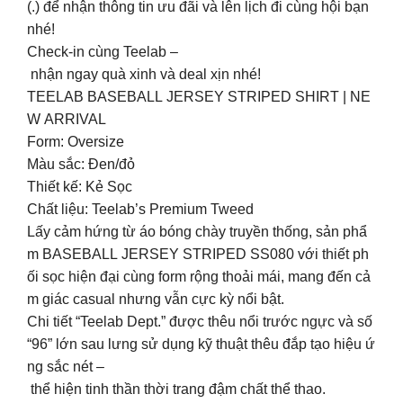
(.) để nhận thông tin ưu đãi và lên lịch đi cùng hội bạn
nhé!
Check-in cùng Teelab –
nhận ngay quà xinh và deal xịn nhé!
TEELAB BASEBALL JERSEY STRIPED SHIRT | NE
W ARRIVAL
Form: Oversize
Màu sắc: Đen/đỏ
Thiết kế: Kẻ Sọc
Chất liệu: Teelab’s Premium Tweed
Lấy cảm hứng từ áo bóng chày truyền thống, sản phẩ
m BASEBALL JERSEY STRIPED SS080 với thiết ph
ối sọc hiện đại cùng form rộng thoải mái, mang đến cả
m giác casual nhưng vẫn cực kỳ nổi bật.
Chi tiết “Teelab Dept.” được thêu nổi trước ngực và số
“96” lớn sau lưng sử dụng kỹ thuật thêu đắp tạo hiệu ứ
ng sắc nét –
thể hiện tinh thần thời trang đậm chất thể thao.