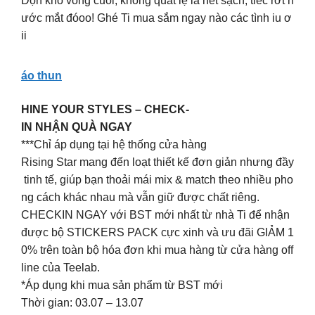
Dọn kho vòng cuối, không quất lẹ là hết sạch, tiếc rớt n
ước mắt đóoo! Ghé Ti mua sắm ngay nào các tình iu ơ
ii
áo thun
HINE YOUR STYLES – CHECK-
IN NHẬN QUÀ NGAY
***Chỉ áp dụng tại hệ thống cửa hàng
Rising Star mang đến loạt thiết kế đơn giản nhưng đầy
tinh tế, giúp bạn thoải mái mix & match theo nhiều pho
ng cách khác nhau mà vẫn giữ được chất riêng.
CHECKIN NGAY với BST mới nhất từ nhà Ti để nhận
được bộ STICKERS PACK cực xinh và ưu đãi GIẢM 1
0% trên toàn bộ hóa đơn khi mua hàng từ cửa hàng off
line của Teelab.
*Áp dụng khi mua sản phẩm từ BST mới
Thời gian: 03.07 – 13.07