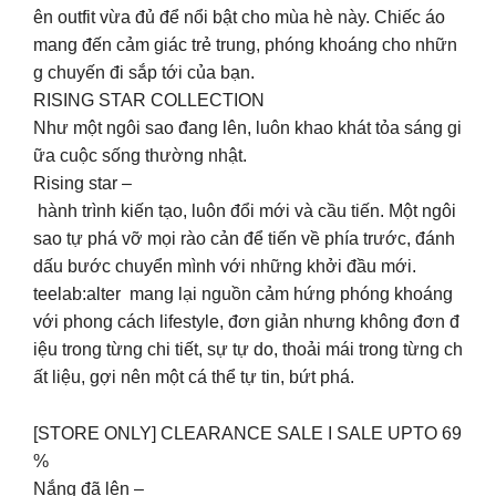
ên outfit vừa đủ để nổi bật cho mùa hè này. Chiếc áo
mang đến cảm giác trẻ trung, phóng khoáng cho nhữn
g chuyến đi sắp tới của bạn.
RISING STAR COLLECTION
Như một ngôi sao đang lên, luôn khao khát tỏa sáng gi
ữa cuộc sống thường nhật.
Rising star –
hành trình kiến tạo, luôn đổi mới và cầu tiến. Một ngôi
sao tự phá vỡ mọi rào cản để tiến về phía trước, đánh
dấu bước chuyển mình với những khởi đầu mới.
teelab:alter mang lại nguồn cảm hứng phóng khoáng
với phong cách lifestyle, đơn giản nhưng không đơn đ
iệu trong từng chi tiết, sự tự do, thoải mái trong từng ch
ất liệu, gợi nên một cá thể tự tin, bứt phá.
[STORE ONLY] CLEARANCE SALE I SALE UPTO 69
%
Nắng đã lên –