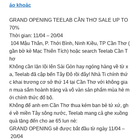
áo khoác
GRAND OPENING TEELAB CẦN THƠ SALE UP TO
70%
Thời gian: 11/04 – 20/04
104 Mậu Thân, P. Thới Bình, Ninh Kiều, TP Cần Thơ (
gần bờ kè Mạc Thiên Tích) hoặc search Teelab Cần T
hơ
Không cần lặn lội lên Sài Gòn hay ngóng hàng về từ x
a, Teelab đã cập bến Tây Đô rồi đây! Nhà Ti chính thứ
c khai trương cơ sở thứ 14 tại Cần Thơ với không gia
n mua sắm hoành tráng và vô vàn sản phẩm mùa hè m
ới chính thức đổ bộ.
Không để anh em Cần Thơ thua kém bạn bè tứ xứ, gh
é về miền Tây sông nước, Teelab mang cả ghe xuồng
quà tặng đến cho ae 65 lun nè:
GRAND OPENING sẽ được bắt đầu từ ngày 11/04 –
20/04