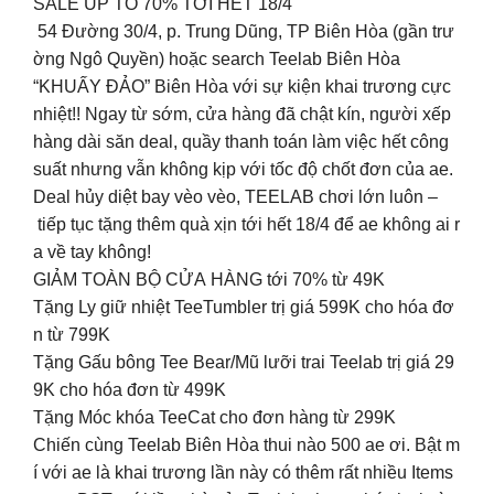
SALE UP TO 70% TỚI HẾT 18/4
54 Đường 30/4, p. Trung Dũng, TP Biên Hòa (gần trư
ờng Ngô Quyền) hoặc search Teelab Biên Hòa
“KHUẤY ĐẢO” Biên Hòa với sự kiện khai trương cực
nhiệt!! Ngay từ sớm, cửa hàng đã chật kín, người xếp
hàng dài săn deal, quầy thanh toán làm việc hết công
suất nhưng vẫn không kịp với tốc độ chốt đơn của ae.
Deal hủy diệt bay vèo vèo, TEELAB chơi lớn luôn –
tiếp tục tặng thêm quà xịn tới hết 18/4 để ae không ai r
a về tay không!
GIẢM TOÀN BỘ CỬA HÀNG tới 70% từ 49K
Tặng Ly giữ nhiệt TeeTumbler trị giá 599K cho hóa đơ
n từ 799K
Tặng Gấu bông Tee Bear/Mũ lưỡi trai Teelab trị giá 29
9K cho hóa đơn từ 499K
Tặng Móc khóa TeeCat cho đơn hàng từ 299K
Chiến cùng Teelab Biên Hòa thui nào 500 ae ơi. Bật m
í với ae là khai trương lần này có thêm rất nhiều Items