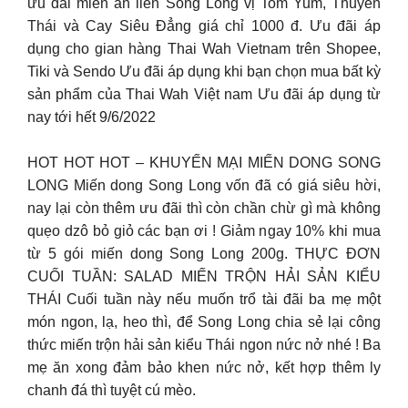
ưu đãi miến ăn liền Song Long vị Tom Yum, Thuyền
Thái và Cay Siêu Đẳng giá chỉ 1000 đ. Ưu đãi áp
dụng cho gian hàng Thai Wah Vietnam trên Shopee,
Tiki và Sendo Ưu đãi áp dụng khi bạn chọn mua bất kỳ
sản phẩm của Thai Wah Việt nam Ưu đãi áp dụng từ
nay tới hết 9/6/2022
HOT HOT HOT – KHUYẾN MẠI MIẾN DONG SONG
LONG Miến dong Song Long vốn đã có giá siêu hời,
nay lại còn thêm ưu đãi thì còn chần chừ gì mà không
quẹo dzô bỏ giỏ các bạn ơi ! Giảm ngay 10% khi mua
từ 5 gói miến dong Song Long 200g. THỰC ĐƠN
CUỐI TUẦN: SALAD MIẾN TRỘN HẢI SẢN KIỂU
THÁI Cuối tuần này nếu muốn trổ tài đãi ba mẹ một
món ngon, lạ, heo thì, để Song Long chia sẻ lại công
thức miến trộn hải sản kiểu Thái ngon nức nở nhé ! Ba
mẹ ăn xong đảm bảo khen nức nở, kết hợp thêm ly
chanh đá thì tuyệt cú mèo.