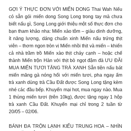
GỢI Ý THỰC ĐƠN VỚI MIẾN DONG Thai Wah Nếu
có sẵn gói miến dong Song Long trong tay mà chưa
biết nấu gì, Song Long giới thiệu một số thực đơn cho
bạn tham khảo nha: Miến xào tôm – giàu dinh dưỡng,
ít năng lượng, dáng chuẩn xinh Miến nấu trứng thịt
viên – thơm ngon tròn vị Miến nhồi thịt và miến – khiến
cả nhà trầm trồ Miến xào thịt cháy cạnh – hoặc chế
thành Miến trộn Hàn với thịt bò ngọt đậm đà ƯU ĐÃI
MUA MIẾN TƯƠI TẶNG TRÀ XANH Sẵn tiện nấu bát
miến măng gà nóng hổi với miến tươi, pha ngay ấm
trà xanh dùng trà Cầu Đất được Song Long tặng kèm
nhé các đầu bếp. Khuyến mại hot, mua ngay nào. Mua
1 thùng miến tươi (trên 10kg), được tặng ngay 1 hộp
trà xanh Cầu Đất. Khuyến mại chỉ trong 2 tuần từ
20/05 – 02/06.
BÁNH ĐA TRỘN LẠNH KIỂU TRUNG HOA – NHÌN