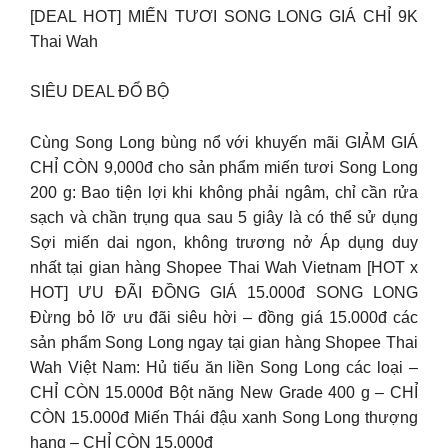
[DEAL HOT] MIẾN TƯƠI SONG LONG GIÁ CHỈ 9K
Thai Wah
SIÊU DEAL ĐỔ BỘ
Cùng Song Long bùng nổ với khuyến mãi GIẢM GIÁ
CHỈ CÒN 9,000đ cho sản phẩm miến tươi Song Long
200 g: Bao tiện lợi khi không phải ngâm, chỉ cần rửa
sạch và chần trụng qua sau 5 giây là có thể sử dụng
Sợi miến dai ngon, không trương nở Áp dụng duy
nhất tại gian hàng Shopee Thai Wah Vietnam [HOT x
HOT] ƯU ĐÃI ĐỒNG GIÁ 15.000đ SONG LONG
Đừng bỏ lỡ ưu đãi siêu hời – đồng giá 15.000đ các
sản phẩm Song Long ngay tại gian hàng Shopee Thai
Wah Việt Nam: Hủ tiếu ăn liền Song Long các loại –
CHỈ CÒN 15.000đ Bột năng New Grade 400 g – CHỈ
CÒN 15.000đ Miến Thái đậu xanh Song Long thượng
hạng – CHỈ CÒN 15.000đ