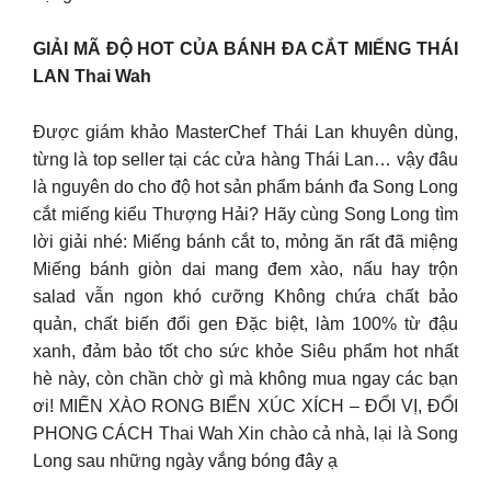
GIẢI MÃ ĐỘ HOT CỦA BÁNH ĐA CẮT MIẾNG THÁI
LAN Thai Wah
Được giám khảo MasterChef Thái Lan khuyên dùng,
từng là top seller tại các cửa hàng Thái Lan… vậy đâu
là nguyên do cho độ hot sản phẩm bánh đa Song Long
cắt miếng kiểu Thượng Hải? Hãy cùng Song Long tìm
lời giải nhé: Miếng bánh cắt to, mỏng ăn rất đã miệng
Miếng bánh giòn dai mang đem xào, nấu hay trộn
salad vẫn ngon khó cưỡng Không chứa chất bảo
quản, chất biến đổi gen Đặc biệt, làm 100% từ đậu
xanh, đảm bảo tốt cho sức khỏe Siêu phẩm hot nhất
hè này, còn chần chờ gì mà không mua ngay các bạn
ơi! MIẾN XÀO RONG BIỂN XÚC XÍCH – ĐỔI VỊ, ĐỔI
PHONG CÁCH Thai Wah Xin chào cả nhà, lại là Song
Long sau những ngày vắng bóng đây ạ