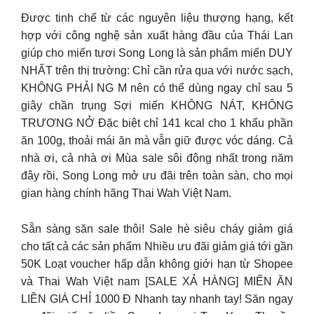
Được tinh chế từ các nguyên liệu thượng hạng, kết
hợp với công nghệ sản xuất hàng đầu của Thái Lan
giúp cho miến tươi Song Long là sản phẩm miến DUY
NHẤT trên thị trường: Chỉ cần rửa qua với nước sạch,
KHÔNG PHẢI NG M nên có thể dùng ngay chỉ sau 5
giây chần trụng Sợi miến KHÔNG NÁT, KHÔNG
TRƯƠNG NỞ Đặc biệt chỉ 141 kcal cho 1 khẩu phần
ăn 100g, thoải mái ăn mà vẫn giữ được vóc dáng. Cả
nhà ơi, cả nhà ơi Mùa sale sôi động nhất trong năm
đây rồi, Song Long mở ưu đãi trên toàn sàn, cho mọi
gian hàng chính hãng Thai Wah Việt Nam.
Sẵn sàng săn sale thôi! Sale hè siêu cháy giảm giá
cho tất cả các sản phẩm Nhiều ưu đãi giảm giá tới gần
50K Loạt voucher hấp dẫn không giới hạn từ Shopee
và Thai Wah Việt nam [SALE XẢ HÀNG] MIẾN ĂN
LIỀN GIÁ CHỈ 1000 Đ Nhanh tay nhanh tay! Săn ngay