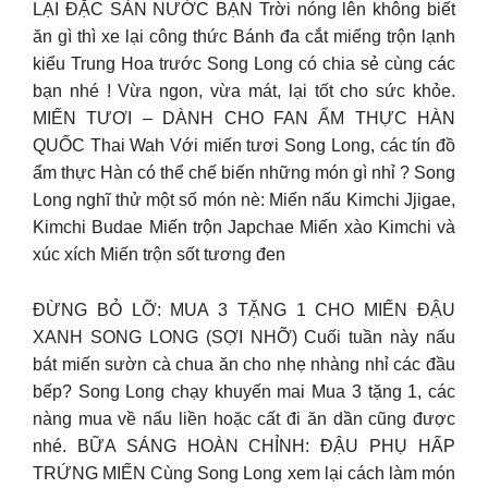
LẠI ĐẶC SẢN NƯỚC BẠN Trời nóng lên không biết
ăn gì thì xe lại công thức Bánh đa cắt miếng trộn lạnh
kiểu Trung Hoa trước Song Long có chia sẻ cùng các
bạn nhé ! Vừa ngon, vừa mát, lại tốt cho sức khỏe.
MIẾN TƯƠI – DÀNH CHO FAN ẨM THỰC HÀN
QUỐC Thai Wah Với miến tươi Song Long, các tín đồ
ẩm thực Hàn có thể chế biến những món gì nhỉ ? Song
Long nghĩ thử một số món nè: Miến nấu Kimchi Jjigae,
Kimchi Budae Miến trộn Japchae Miến xào Kimchi và
xúc xích Miến trộn sốt tương đen
ĐỪNG BỎ LỠ: MUA 3 TẶNG 1 CHO MIẾN ĐẬU
XANH SONG LONG (SỢI NHỠ) Cuối tuần này nấu
bát miến sườn cà chua ăn cho nhẹ nhàng nhỉ các đầu
bếp? Song Long chạy khuyến mai Mua 3 tặng 1, các
nàng mua về nấu liền hoặc cất đi ăn dần cũng được
nhé. BỮA SÁNG HOÀN CHỈNH: ĐẬU PHỤ HẤP
TRỨNG MIẾN Cùng Song Long xem lại cách làm món