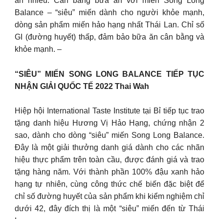
ăn nhiều. Cân bằng bữa ăn với miến Song Long
Balance – “siêu” miến dành cho người khỏe mạnh,
dòng sản phẩm miến hảo hạng nhất Thái Lan. Chỉ số
GI (đường huyết) thấp, đảm bảo bữa ăn cân bằng và
khỏe mạnh. –
“SIÊU” MIẾN SONG LONG BALANCE TIẾP TỤC
NHẬN GIẢI QUỐC TẾ 2022 Thai Wah
Hiệp hội International Taste Institute tại Bỉ tiếp tục trao
tặng danh hiệu Hương Vị Hảo Hạng, chứng nhận 2
sao, dành cho dòng “siêu” miến Song Long Balance.
Đây là một giải thưởng danh giá dành cho các nhãn
hiệu thực phẩm trên toàn cầu, được đánh giá và trao
tặng hàng năm. Với thành phần 100% đậu xanh hảo
hạng tự nhiên, cùng công thức chế biến đặc biệt để
chỉ số đường huyết của sản phẩm khi kiểm nghiệm chỉ
dưới 42, đây đích thị là một “siêu” miến đến từ Thái