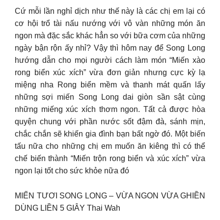
Cứ mỗi lần nghỉ dịch như thế này là các chị em lại có
cơ hội trổ tài nấu nướng với vô vàn những món ăn
ngon mà đặc sắc khác hẳn so với bữa cơm của những
ngày bận rộn ấy nhỉ? Vậy thì hôm nay để Song Long
hướng dẫn cho mọi người cách làm món “Miến xào
rong biển xúc xích” vừa đơn giản nhưng cực kỳ lạ
miệng nha Rong biển mềm và thanh mát quấn lấy
những sợi miến Song Long dai giòn sần sật cùng
những miếng xúc xích thơm ngon. Tất cả được hòa
quyện chung với phần nước sốt đậm đà, sánh mịn,
chắc chắn sẽ khiến gia đình bạn bất ngờ đó. Một biến
tấu nữa cho những chị em muốn ăn kiêng thì có thể
chế biến thành “Miến trộn rong biển và xúc xích” vừa
ngon lại tốt cho sức khỏe nữa đó
MIẾN TƯƠI SONG LONG – VỪA NGON VỪA GHIỀN
DÙNG LIỀN 5 GIÂY Thai Wah