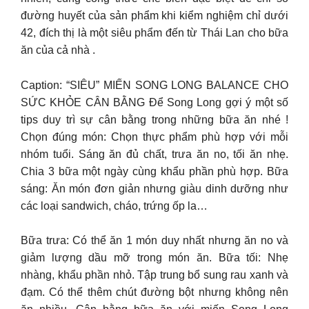
đường huyết của sản phẩm khi kiểm nghiệm chỉ dưới
42, đích thị là một siêu phẩm đến từ Thái Lan cho bữa
ăn của cả nhà .
Caption: “SIÊU” MIẾN SONG LONG BALANCE CHO
SỨC KHỎE CÂN BẰNG Để Song Long gợi ý một số
tips duy trì sự cân bằng trong những bữa ăn nhé !
Chọn đúng món: Chọn thực phẩm phù hợp với mỗi
nhóm tuổi. Sáng ăn đủ chất, trưa ăn no, tối ăn nhẹ.
Chia 3 bữa một ngày cùng khẩu phần phù hợp. Bữa
sáng: Ăn món đơn giản nhưng giàu dinh dưỡng như
các loại sandwich, cháo, trứng ốp la…
Bữa trưa: Có thể ăn 1 món duy nhất nhưng ăn no và
giảm lượng dầu mỡ trong món ăn. Bữa tối: Nhẹ
nhàng, khẩu phần nhỏ. Tập trung bổ sung rau xanh và
đạm. Có thể thêm chút đường bột nhưng không nên