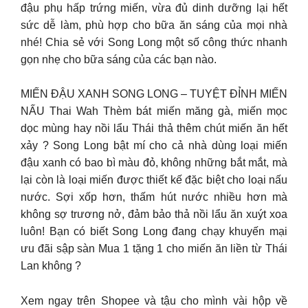
đậu phụ hấp trứng miến, vừa đủ dinh dưỡng lại hết
sức dễ làm, phù hợp cho bữa ăn sáng của mọi nhà
nhé! Chia sẻ với Song Long một số công thức nhanh
gọn nhẹ cho bữa sáng của các bạn nào.
MIẾN ĐẬU XANH SONG LONG – TUYỆT ĐỈNH MIẾN
NẤU Thai Wah Thèm bát miến măng gà, miến mọc
dọc mùng hay nồi lẩu Thái thả thêm chút miến ăn hết
xảy ? Song Long bật mí cho cả nhà dùng loại miến
đậu xanh có bao bì màu đỏ, không những bắt mắt, mà
lại còn là loại miến được thiết kế đặc biệt cho loại nấu
nước. Sợi xốp hơn, thấm hút nước nhiều hơn mà
không sợ trương nở, đảm bảo thả nồi lẩu ăn xuýt xoa
luôn! Bạn có biết Song Long đang chạy khuyến mại
ưu đãi sập sàn Mua 1 tặng 1 cho miến ăn liền từ Thái
Lan không ?
Xem ngay trên Shopee và tậu cho mình vài hộp về