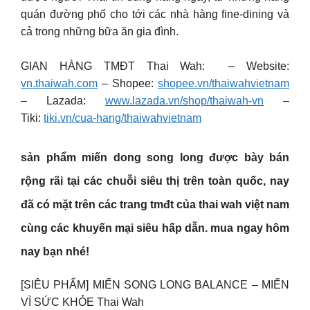
quán đường phố cho tới các nhà hàng fine-dining và
cả trong những bữa ăn gia đình.
GIAN HÀNG TMĐT Thai Wah: – Website:
vn.thaiwah.com
– Shopee:
shopee.vn/thaiwahvietnam
– Lazada:
www.lazada.vn/shop/thaiwah-vn
–
Tiki:
tiki.vn/cua-hang/thaiwahvietnam
sản phẩm miến dong song long được bày bán
rộng rãi tại các chuỗi siêu thị trên toàn quốc, nay
đã có mặt trên các trang tmđt của thai wah việt nam
cùng các khuyến mại siêu hấp dẫn. mua ngay hôm
nay bạn nhé!
[SIÊU PHẨM] MIẾN SONG LONG BALANCE – MIẾN
VÌ SỨC KHỎE Thai Wah