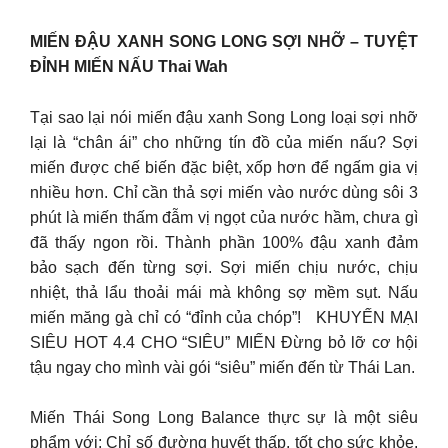
MIẾN ĐẬU XANH SONG LONG SỢI NHỠ – TUYỆT
ĐỈNH MIẾN NẤU Thai Wah
Tại sao lại nói miến đậu xanh Song Long loại sợi nhỡ
lại là “chân ái” cho những tín đồ của miến nấu? Sợi
miến được chế biến đặc biệt, xốp hơn để ngấm gia vị
nhiều hơn. Chỉ cần thả sợi miến vào nước dùng sôi 3
phút là miến thấm đẫm vị ngọt của nước hầm, chưa gì
đã thấy ngon rồi. Thành phần 100% đậu xanh đảm
bảo sạch đến từng sợi. Sợi miến chịu nước, chịu
nhiệt, thả lẩu thoải mái mà không sợ mềm sụt. Nấu
miến măng gà chỉ có “đỉnh của chóp”! KHUYẾN MẠI
SIÊU HOT 4.4 CHO “SIÊU” MIẾN Đừng bỏ lỡ cơ hội
tậu ngay cho mình vài gói “siêu” miến đến từ Thái Lan.
Miến Thái Song Long Balance thực sự là một siêu
phẩm với: Chỉ số đường huyết thấp, tốt cho sức khỏe.