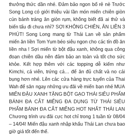
thưởng thức dần nhé. Đảm bảo ngon bổ rẻ nè Trước
Song Long có giới thiệu vài lần món miến chiên giòn
cún bánh tráng ăn giòn rụm, không biết đã ai thử và
biến tấu đi chưa nhỉ? SỢI KHÔNG CHIÊN, ĂN LIỀN 3
PHÚT! Song Long mang từ Thái Lan về sản phẩm
miến ăn liền Tom Yum béo siêu ngon cho các tín đồ ăn
liền nha ! Sợi miến từ bột đậu xanh, không qua công
đoạn chiên dầu nên đảm bảo an toàn và tốt cho sức
khỏe. Kết hợp thêm với các topping dễ kiếm như
Kimchi, cá viên, trứng cá… để ăn đủ chất và no cái
bụng hơn nhé. Lên các cửa hàng trực tuyến của Thai
Wah để săn ngay những ưu đãi về miến bạn nhé MUA
MIẾN ĐẬU XANH TẶNG BỘT GẠO THÁI SIÊU PHẨM
BÁNH ĐA CẮT MIẾNG ĐA DỤNG TỪ THÁI SIÊU
PHẨM BÁNH ĐA CẮT MIẾNG HOT NHẤT THÁI LAN
Chương trình ưu đãi cực hot chỉ trong 1 tuần từ 08/04
– 14/04! Miến đậu xanh nhập khẩu Thái Lan chưa bao
giờ giá tốt đến thế.