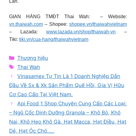
Lan.
GIAN HÀNG TMĐT Thai Wah: – Website:
vn.thaiwah.com
– Shopee:
shopee.vn/thaiwahvietnam
– Lazada:
www.lazada.vn/shop/thaiwah-vn
–
Tiki:
tiki.vn/cua-hang/thaiwahvietnam
Categories
Thương hiệu
Tags
Thai Wah
Vinasamex Tự Tin Là 1 Doanh Nghiệp Dẫn
Đầu Về Sx & Xk Sản Phẩm Quế Hồi, Gia Vị Hữu
Cơ Cao Cấp Tại Việt Nam.
Api Food 1 Shop Chuyên Cung Cấp Các Loại:
– Ngũ Cốc Dinh Dưỡng Granola – Khô Bò, Khô
Nai, Khô Heo Khô Gà. Hạt Macca, Hạt Điều, Hạt
Dẻ, Hạt Óc Chó…..