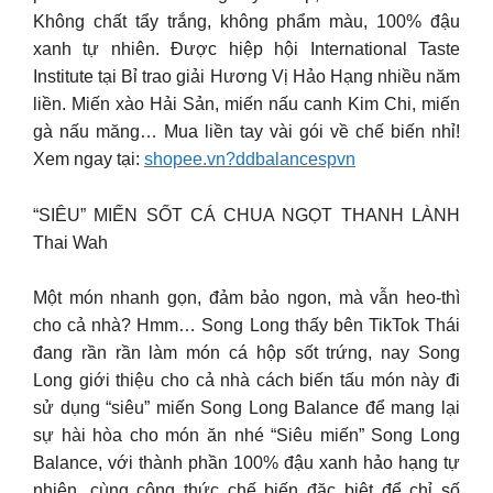
Không chất tẩy trắng, không phẩm màu, 100% đậu
xanh tự nhiên. Được hiệp hội International Taste
Institute tại Bỉ trao giải Hương Vị Hảo Hạng nhiều năm
liền. Miến xào Hải Sản, miến nấu canh Kim Chi, miến
gà nấu măng… Mua liền tay vài gói về chế biến nhỉ!
Xem ngay tại:
shopee.vn?ddbalancespvn
“SIÊU” MIẾN SỐT CÁ CHUA NGỌT THANH LÀNH
Thai Wah
Một món nhanh gọn, đảm bảo ngon, mà vẫn heo-thì
cho cả nhà? Hmm… Song Long thấy bên TikTok Thái
đang rần rần làm món cá hộp sốt trứng, nay Song
Long giới thiệu cho cả nhà cách biến tấu món này đi
sử dụng “siêu” miến Song Long Balance để mang lại
sự hài hòa cho món ăn nhé “Siêu miến” Song Long
Balance, với thành phần 100% đậu xanh hảo hạng tự
nhiên, cùng công thức chế biến đặc biệt để chỉ số