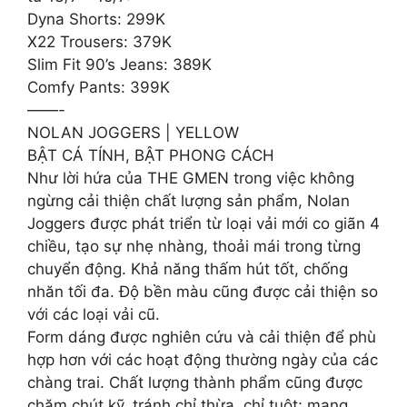
Dyna Shorts: 299K
X22 Trousers: 379K
Slim Fit 90’s Jeans: 389K
Comfy Pants: 399K
——-
NOLAN JOGGERS | YELLOW
BẬT CÁ TÍNH, BẬT PHONG CÁCH
Như lời hứa của THE GMEN trong việc không
ngừng cải thiện chất lượng sản phẩm, Nolan
Joggers được phát triển từ loại vải mới co giãn 4
chiều, tạo sự nhẹ nhàng, thoải mái trong từng
chuyển động. Khả năng thấm hút tốt, chống
nhăn tối đa. Độ bền màu cũng được cải thiện so
với các loại vải cũ.
Form dáng được nghiên cứu và cải thiện để phù
hợp hơn với các hoạt động thường ngày của các
chàng trai. Chất lượng thành phẩm cũng được
chăm chút kỹ, tránh chỉ thừa, chỉ tuột; mang