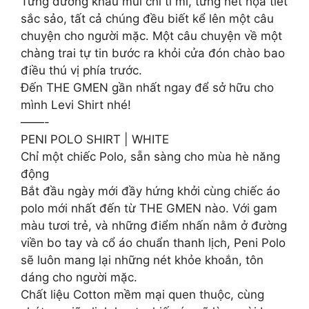
Từng đường khâu mũi chỉ tỉ mỉ, từng nét họa tiết
sắc sảo, tất cả chúng đều biết kể lên một câu
chuyện cho người mặc. Một câu chuyện về một
chàng trai tự tin bước ra khỏi cửa đón chào bao
điều thú vị phía trước.
Đến THE GMEN gần nhất ngay để sở hữu cho
mình Levi Shirt nhé!
——-
PENI POLO SHIRT | WHITE
Chỉ một chiếc Polo, sẵn sàng cho mùa hè năng
động
Bắt đầu ngày mới đầy hứng khởi cùng chiếc áo
polo mới nhất đến từ THE GMEN nào. Với gam
màu tươi trẻ, và những điểm nhấn nằm ở đường
viền bo tay và cổ áo chuẩn thanh lịch, Peni Polo
sẽ luôn mang lại những nét khỏe khoắn, tôn
dáng cho người mặc.
Chất liệu Cotton mềm mại quen thuộc, cùng