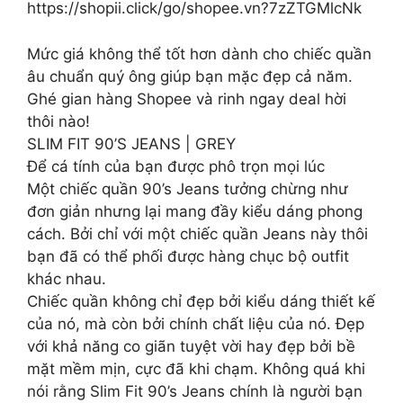
https://shopii.click/go/shopee.vn?7zZTGMlcNk
Mức giá không thể tốt hơn dành cho chiếc quần
âu chuẩn quý ông giúp bạn mặc đẹp cả năm.
Ghé gian hàng Shopee và rinh ngay deal hời
thôi nào!
SLIM FIT 90’S JEANS | GREY
Để cá tính của bạn được phô trọn mọi lúc
Một chiếc quần 90’s Jeans tưởng chừng như
đơn giản nhưng lại mang đầy kiểu dáng phong
cách. Bởi chỉ với một chiếc quần Jeans này thôi
bạn đã có thể phối được hàng chục bộ outfit
khác nhau.
Chiếc quần không chỉ đẹp bởi kiểu dáng thiết kế
của nó, mà còn bởi chính chất liệu của nó. Đẹp
với khả năng co giãn tuyệt vời hay đẹp bởi bề
mặt mềm mịn, cực đã khi chạm. Không quá khi
nói rằng Slim Fit 90’s Jeans chính là người bạn