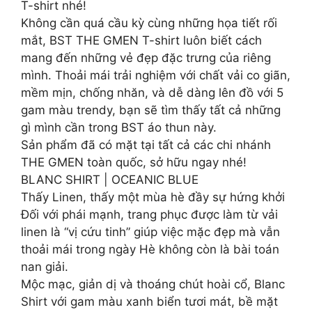
T-shirt nhé!
Không cần quá cầu kỳ cùng những họa tiết rối
mắt, BST THE GMEN T-shirt luôn biết cách
mang đến những vẻ đẹp đặc trưng của riêng
mình. Thoải mái trải nghiệm với chất vải co giãn,
mềm mịn, chống nhăn, và dễ dàng lên đồ với 5
gam màu trendy, bạn sẽ tìm thấy tất cả những
gì mình cần trong BST áo thun này.
Sản phẩm đã có mặt tại tất cả các chi nhánh
THE GMEN toàn quốc, sở hữu ngay nhé!
BLANC SHIRT | OCEANIC BLUE
Thấy Linen, thấy một mùa hè đầy sự hứng khởi
Đối với phái mạnh, trang phục được làm từ vải
linen là “vị cứu tinh” giúp việc mặc đẹp mà vẫn
thoải mái trong ngày Hè không còn là bài toán
nan giải.
Mộc mạc, giản dị và thoáng chút hoài cổ, Blanc
Shirt với gam màu xanh biển tươi mát, bề mặt