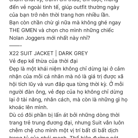
đến vẻ ngoài tinh tế, giúp outfit thường ngày
của bạn trở nên thời trang hơn nhiều lần.
Bạn còn chần chừ gì nữa mà không ghé ngay
THE GMEN và chọn cho mình những chiếc
Nolan Joggers mới nhất này nhỉ?
——-
X22 SUIT JACKET | DARK GREY
Vẻ đẹp kế thừa của thời đại
Đẹp là một khái niệm không chỉ dừng lại ở cảm
nhận của mỗi cá nhân mà nó là giá trị được xã
hội tích lũy và vun đắp qua từng thời kỳ. Ở mỗi
người đàn ông, vẻ đẹp của họ không chỉ dừng
lại ở tài năng, nhân cách, mà còn là những gì họ
khoác lên mình.
Dù có đôi phần bị lấn át bởi những dòng thời
trang trẻ trung đương đại, nhưng Suit vẫn luôn
chễm chệ cho mình một vị trí bất di bất dịch
trong tủ của phái mạnh. Thể hiện đường nét