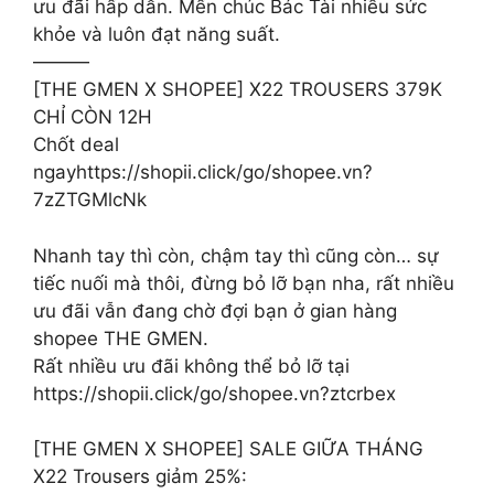
ưu đãi hấp dẫn. Mến chúc Bác Tài nhiều sức
khỏe và luôn đạt năng suất.
———
[THE GMEN X SHOPEE] X22 TROUSERS 379K
CHỈ CÒN 12H
Chốt deal
ngayhttps://shopii.click/go/shopee.vn?
7zZTGMlcNk
Nhanh tay thì còn, chậm tay thì cũng còn… sự
tiếc nuối mà thôi, đừng bỏ lỡ bạn nha, rất nhiều
ưu đãi vẫn đang chờ đợi bạn ở gian hàng
shopee THE GMEN.
Rất nhiều ưu đãi không thể bỏ lỡ tại
https://shopii.click/go/shopee.vn?ztcrbex
[THE GMEN X SHOPEE] SALE GIỮA THÁNG
X22 Trousers giảm 25%: