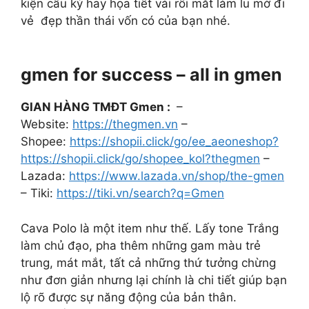
kiện cầu kỳ hay họa tiết vải rối mắt làm lu mờ đi
vẻ đẹp thần thái vốn có của bạn nhé.
gmen for success – all in gmen
GIAN HÀNG TMĐT Gmen :
–
Website:
https://thegmen.vn
–
Shopee:
https://shopii.click/go/ee_aeoneshop?
https://shopii.click/go/shopee_kol?thegmen
–
Lazada:
https://www.lazada.vn/shop/the-gmen
– Tiki:
https://tiki.vn/search?q=Gmen
Cava Polo là một item như thế. Lấy tone Trắng
làm chủ đạo, pha thêm những gam màu trẻ
trung, mát mắt, tất cả những thứ tưởng chừng
như đơn giản nhưng lại chính là chi tiết giúp bạn
lộ rõ được sự năng động của bản thân.