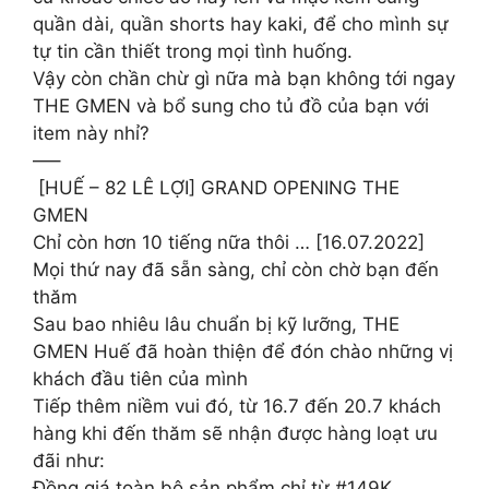
quần dài, quần shorts hay kaki, để cho mình sự
tự tin cần thiết trong mọi tình huống.
Vậy còn chần chừ gì nữa mà bạn không tới ngay
THE GMEN và bổ sung cho tủ đồ của bạn với
item này nhỉ?
—–
️ [HUẾ – 82 LÊ LỢI] GRAND OPENING THE
GMEN
Chỉ còn hơn 10 tiếng nữa thôi … [16.07.2022]
Mọi thứ nay đã sẵn sàng, chỉ còn chờ bạn đến
thăm
Sau bao nhiêu lâu chuẩn bị kỹ lưỡng, THE
GMEN Huế đã hoàn thiện để đón chào những vị
khách đầu tiên của mình
Tiếp thêm niềm vui đó, từ 16.7 đến 20.7 khách
hàng khi đến thăm sẽ nhận được hàng loạt ưu
đãi như:
Đồng giá toàn bộ sản phẩm chỉ từ #149K