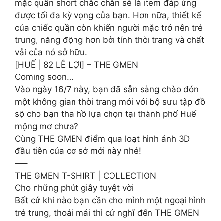
mặc quần short chắc chắn sẽ là item đáp ứng
được tối đa kỳ vọng của bạn. Hơn nữa, thiết kế
của chiếc quần còn khiến người mặc trở nên trẻ
trung, năng động hơn bởi tính thời trang và chất
vải của nó sở hữu.
[HUẾ | 82 LÊ LỢI] – THE GMEN
Coming soon…
Vào ngày 16/7 này, bạn đã sẵn sàng chào đón
một không gian thời trang mới với bộ sưu tập đồ
sộ cho bạn tha hồ lựa chọn tại thành phố Huế
mộng mơ chưa?
Cùng THE GMEN điểm qua loạt hình ảnh 3D
đầu tiên của cơ sở mới này nhé!
—–
THE GMEN T-SHIRT | COLLECTION
Cho những phút giây tuyệt vời
Bất cứ khi nào bạn cần cho mình một ngoại hình
trẻ trung, thoải mái thì cứ nghĩ đến THE GMEN