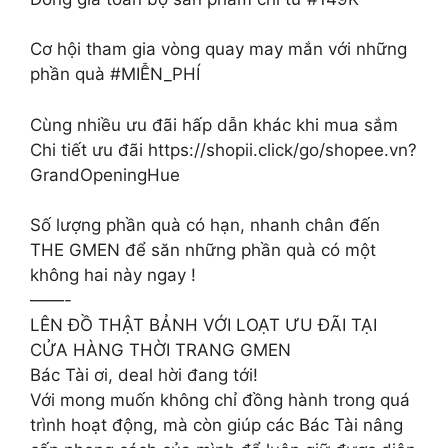
Cơ hội tham gia vòng quay may mắn với những
phần quà #MIỄN_PHÍ
Cùng nhiều ưu đãi hấp dẫn khác khi mua sắm
Chi tiết ưu đãi https://shopii.click/go/shopee.vn?
GrandOpeningHue
Số lượng phần quà có hạn, nhanh chân đến
THE GMEN để săn những phần quà có một
không hai này ngay !
——-
LÊN ĐỒ THẬT BẢNH VỚI LOẠT ƯU ĐÃI TẠI
CỬA HÀNG THỜI TRANG GMEN
Bác Tài ơi, deal hời đang tới!
Với mong muốn không chỉ đồng hành trong quá
trình hoạt động, mà còn giúp các Bác Tài nâng