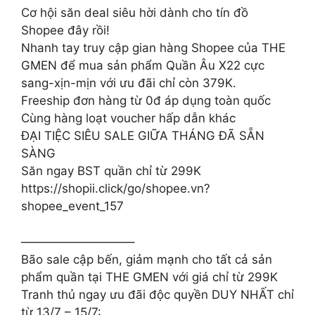
Cơ hội săn deal siêu hời dành cho tín đồ
Shopee đây rồi!
Nhanh tay truy cập gian hàng Shopee của THE
GMEN để mua sản phẩm Quần Âu X22 cực
sang-xịn-mịn với ưu đãi chỉ còn 379K.
Freeship đơn hàng từ 0đ áp dụng toàn quốc
Cùng hàng loạt voucher hấp dẫn khác
ĐẠI TIỆC SIÊU SALE GIỮA THÁNG ĐÃ SẴN
SÀNG
Săn ngay BST quần chỉ từ 299K
https://shopii.click/go/shopee.vn?
shopee_event_157
————————‌—–
Bão sale cập bến, giảm mạnh cho tất cả sản
phẩm quần tại THE GMEN với giá chỉ từ 299K
Tranh thủ ngay ưu đãi độc quyền DUY NHẤT chỉ
từ 13/7 – 15/7: