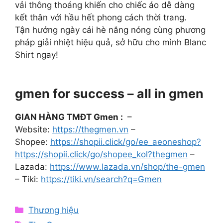
vải thông thoáng khiến cho chiếc áo dễ dàng
kết thân với hầu hết phong cách thời trang.
Tận hưởng ngày cái hè nắng nóng cùng phương
pháp giải nhiệt hiệu quả, sở hữu cho mình Blanc
Shirt ngay!
gmen for success – all in gmen
GIAN HÀNG TMĐT Gmen :
–
Website:
https://thegmen.vn
–
Shopee:
https://shopii.click/go/ee_aeoneshop?
https://shopii.click/go/shopee_kol?thegmen
–
Lazada:
https://www.lazada.vn/shop/the-gmen
– Tiki:
https://tiki.vn/search?q=Gmen
Categories
Thương hiệu