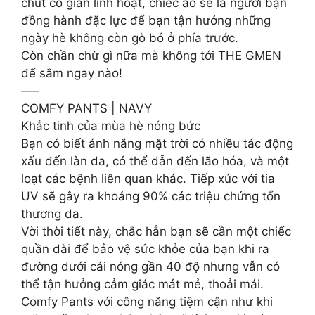
chút co giãn linh hoạt, chiếc áo sẽ là người bạn
đồng hành đặc lực để bạn tận hưởng những
ngày hè không còn gò bó ở phía trước.
Còn chần chừ gì nữa mà không tới THE GMEN
để sắm ngay nào!
—–
COMFY PANTS | NAVY
Khắc tinh của mùa hè nóng bức
Bạn có biết ánh nắng mặt trời có nhiều tác động
xấu đến làn da, có thể dẫn đến lão hóa, và một
loạt các bệnh liên quan khác. Tiếp xúc với tia
UV sẽ gây ra khoảng 90% các triệu chứng tổn
thương da.
Vời thời tiết này, chắc hẳn bạn sẽ cần một chiếc
quần dài để bảo vệ sức khỏe của bạn khi ra
đường dưới cái nóng gần 40 độ nhưng vẫn có
thể tận hưởng cảm giác mát mẻ, thoải mái.
Comfy Pants với công năng tiệm cận như khi