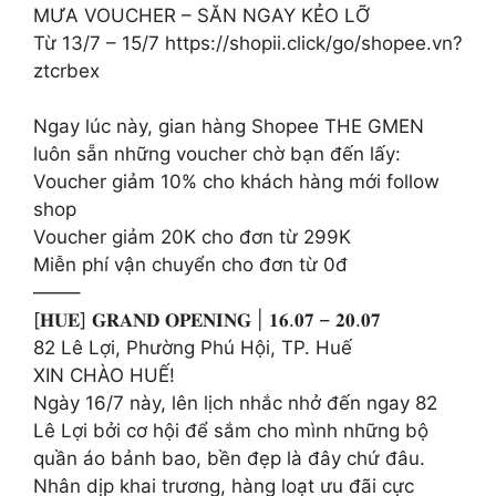
MƯA VOUCHER – SĂN NGAY KẺO LỠ
Từ 13/7 – 15/7 https://shopii.click/go/shopee.vn?
ztcrbex
Ngay lúc này, gian hàng Shopee THE GMEN
luôn sẵn những voucher chờ bạn đến lấy:
Voucher giảm 10% cho khách hàng mới follow
shop
Voucher giảm 20K cho đơn từ 299K
Miễn phí vận chuyển cho đơn từ 0đ
——–
[𝐇𝐔𝐄] 𝐆𝐑𝐀𝐍𝐃 𝐎𝐏𝐄𝐍𝐈𝐍𝐆 | 𝟏𝟔.𝟎𝟕 – 𝟐𝟎.𝟎𝟕
82 Lê Lợi, Phường Phú Hội, TP. Huế
XIN CHÀO HUẾ!
Ngày 16/7 này, lên lịch nhắc nhở đến ngay 82
Lê Lợi bởi cơ hội để sắm cho mình những bộ
quần áo bảnh bao, bền đẹp là đây chứ đâu.
Nhân dịp khai trương, hàng loạt ưu đãi cực