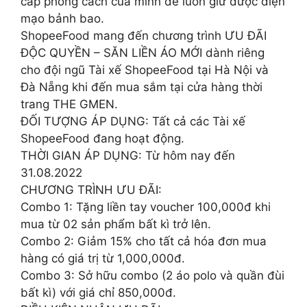
cấp phong cách của mình để luôn giữ được diện
mạo bảnh bao.
ShopeeFood mang đến chương trình ƯU ĐÃI
ĐỘC QUYỀN – SĂN LIỀN ÁO MỚI dành riêng
cho đội ngũ Tài xế ShopeeFood tại Hà Nội và
Đà Nẵng khi đến mua sắm tại cửa hàng thời
trang THE GMEN.
ĐỐI TƯỢNG ÁP DỤNG: Tất cả các Tài xế
ShopeeFood đang hoạt động.
THỜI GIAN ÁP DỤNG: Từ hôm nay đến
31.08.2022
CHƯƠNG TRÌNH ƯU ĐÃI:
Combo 1: Tặng liền tay voucher 100,000đ khi
mua từ 02 sản phẩm bất kì trở lên.
Combo 2: Giảm 15% cho tất cả hóa đơn mua
hàng có giá trị từ 1,000,000đ.
Combo 3: Sở hữu combo (2 áo polo và quần đùi
bất kì) với giá chỉ 850,000đ.