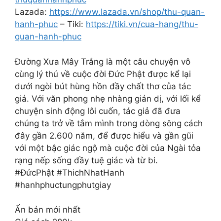
Lazada:
https://www.lazada.vn/shop/thu-quan-
hanh-phuc
– Tiki:
https://tiki.vn/cua-hang/thu-
quan-hanh-phuc
Đường Xưa Mây Trắng là một câu chuyện vô
cùng lý thú về cuộc đời Đức Phật được kể lại
dưới ngòi bút hùng hồn đầy chất thơ của tác
giả. Với văn phong nhẹ nhàng giản dị, với lối kể
chuyện sinh động lôi cuốn, tác giả đã đưa
chúng ta trở về tắm mình trong dòng sông cách
đây gần 2.600 năm, để được hiểu và gần gũi
với một bậc giác ngộ mà cuộc đời của Ngài tỏa
rạng nếp sống đầy tuệ giác và từ bi.
#ĐứcPhật #ThichNhatHanh
#hanhphuctungphutgiay
Ấn bản mới nhất