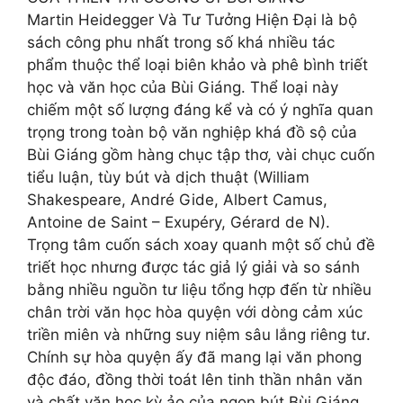
Martin Heidegger Và Tư Tưởng Hiện Đại là bộ
sách công phu nhất trong số khá nhiều tác
phẩm thuộc thể loại biên khảo và phê bình triết
học và văn học của Bùi Giáng. Thể loại này
chiếm một số lượng đáng kể và có ý nghĩa quan
trọng trong toàn bộ văn nghiệp khá đồ sộ của
Bùi Giáng gồm hàng chục tập thơ, vài chục cuốn
tiểu luận, tùy bút và dịch thuật (William
Shakespeare, André Gide, Albert Camus,
Antoine de Saint – Exupéry, Gérard de N).
Trọng tâm cuốn sách xoay quanh một số chủ đề
triết học nhưng được tác giả lý giải và so sánh
bằng nhiều nguồn tư liệu tổng hợp đến từ nhiều
chân trời văn học hòa quyện với dòng cảm xúc
triền miên và những suy niệm sâu lắng riêng tư.
Chính sự hòa quyện ấy đã mang lại văn phong
độc đáo, đồng thời toát lên tinh thần nhân văn
và chất văn học kỳ ảo của ngọn bút Bùi Giáng.