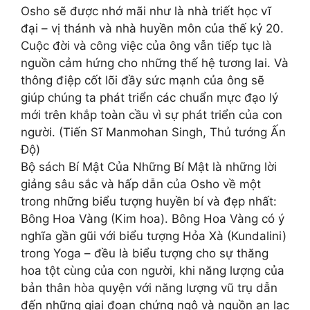
Osho sẽ được nhớ mãi như là nhà triết học vĩ
đại – vị thánh và nhà huyền môn của thế kỷ 20.
Cuộc đời và công việc của ông vẫn tiếp tục là
nguồn cảm hứng cho những thế hệ tương lai. Và
thông điệp cốt lõi đầy sức mạnh của ông sẽ
giúp chúng ta phát triển các chuẩn mực đạo lý
mới trên khắp toàn cầu vì sự phát triển của con
người. (Tiến Sĩ Manmohan Singh, Thủ tướng Ấn
Độ)
Bộ sách Bí Mật Của Những Bí Mật là những lời
giảng sâu sắc và hấp dẫn của Osho về một
trong những biểu tượng huyền bí và đẹp nhất:
Bông Hoa Vàng (Kim hoa). Bông Hoa Vàng có ý
nghĩa gần gũi với biểu tượng Hỏa Xà (Kundalini)
trong Yoga – đều là biểu tượng cho sự thăng
hoa tột cùng của con người, khi năng lượng của
bản thân hòa quyện với năng lượng vũ trụ dẫn
đến những giai đoạn chứng ngộ và nguồn an lạc