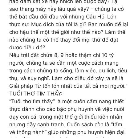
nào đám kẹt xe này nhích lên được đây? Tại
sao thang máy này lâu quá vậy? – chúng ta có
thể bắt đầu đối đầu với những Câu Hỏi Lớn
thực sự: Mục đích của tôi là gì? Bạn muốn để lại
cho hậu thế một thế giới như thế nào? Làm thế
nào chúng ta có thể thay đổi mọi thứ để đạt
được điều đó?
Nếu trái đất chứa 8, 9 hoặc thậm chí 10 tỷ
người, chúng ta sẽ cần một cuộc cách mạng
trong cách chúng ta sống, làm việc, du lịch, tiêu
thụ, và suy nghĩ. Làm cho điều đó xảy ra sẽ là
Giải pháp Từ tốn lớn nhất của tất cả mọi người.”
TUỔI THƠ TÌM THẤY:
“Tuổi thơ tìm thấy” là một cuốn cẩm nang thiết
thực dành cho các bậc phụ huynh về việc nuôi
dạy con cái trong một thế giới thiếu kiên nhẫn
nhưng đầy cạnh tranh. Cuốn sách còn là “tấm
vé thông hành” giúp những phụ huynh hiện đại