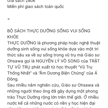
Giá sách 280k
Miễn phí giao sách toàn quốc
=
BỘ SÁCH THỰC DƯỠNG SỐNG VUI SỐNG
KHỎE
THỰC DƯỠNG là phương pháp hoặc nghệ thuật
dưỡng sinh sống vui sống khỏe dựa vào một tri
thức sâu xa về sự sống trong vũ trụ mà Giáo sư
Ohsawa gọi là NGUYÊN LÝ VÔ SONG của TRẬT
TỰ VŨ TRỤ phát xuất từ học thuyết “Vũ Trụ
Thống Nhất” và “Âm Dương Biện Chứng” của Á
Đông.
Sau nhiều năm nghiên cứu, Giáo sư Ohsawa và
những người theo ông đã gây dựng một phong
trào Thực Dưỡng rộng lớn trên thế giới. Ở nhiều
nước kể cả những nước có nền y học hiện đại