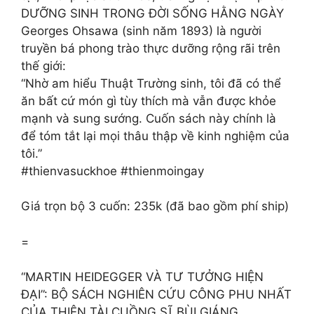
DƯỠNG SINH TRONG ĐỜI SỐNG HẰNG NGÀY
Georges Ohsawa (sinh năm 1893) là người
truyền bá phong trào thực dưỡng rộng rãi trên
thế giới:
“Nhờ am hiểu Thuật Trường sinh, tôi đã có thể
ăn bất cứ món gì tùy thích mà vẫn được khỏe
mạnh và sung sướng. Cuốn sách này chính là
để tóm tắt lại mọi thâu thập về kinh nghiệm của
tôi.”
#thienvasuckhoe #thienmoingay
Giá trọn bộ 3 cuốn: 235k (đã bao gồm phí ship)
=
“MARTIN HEIDEGGER VÀ TƯ TƯỞNG HIỆN
ĐẠI”: BỘ SÁCH NGHIÊN CỨU CÔNG PHU NHẤT
CỦA THIÊN TÀI CUỒNG SĨ BÙI GIÁNG