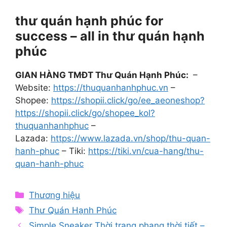
thư quán hạnh phúc for
success – all in thư quán hạnh
phúc
GIAN HÀNG TMĐT Thư Quán Hạnh Phúc:
–
Website:
https://thuquanhanhphuc.vn
–
Shopee:
https://shopii.click/go/ee_aeoneshop?
https://shopii.click/go/shopee_kol?
thuquanhanhphuc
–
Lazada:
https://www.lazada.vn/shop/thu-quan-
hanh-phuc
– Tiki:
https://tiki.vn/cua-hang/thu-
quan-hanh-phuc
Categories
Thương hiệu
Tags
Thư Quán Hạnh Phúc
Simple Sneaker Thời trang phang thời tiết –