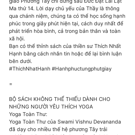
giáo Phương Tây chỉ đứng sau Đức Đạt Lai Lạt
Ma thứ 14. Lời dạy chủ yếu của Thầy là thông
qua chánh niệm, chúng ta có thể học sống hạnh
phúc trong giây phút hiện tại, cách duy nhất để
phát triển hòa bình, cả trong bản thân và toàn
xã hội.
Bạn có thể thỉnh sách của thiền sư Thích Nhất
Hạnh bằng cách nhắn tin hoặc để lại bình luận
bên dưới.
#ThichNhatHanh #Hanhphuctungphutgiay
=
BỘ SÁCH KHÔNG THỂ THIẾU DÀNH CHO
NHỮNG NGƯỜI YÊU THÍCH YOGA
Yoga Toàn Thư:
Yoga Toàn Thư của Swami Vishnu Devananda
đã dạy cho nhiều thế hệ phương Tây trải