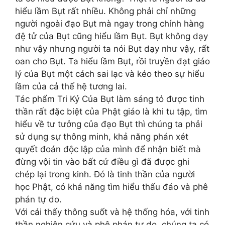
hiểu lầm Bụt rất nhiều. Không phải chỉ những
người ngoài đạo Bụt mà ngay trong chính hàng
đệ tử của Bụt cũng hiểu lầm Bụt. Bụt không dạy
như vậy nhưng người ta nói Bụt dạy như vậy, rất
oan cho Bụt. Ta hiểu lầm Bụt, rồi truyền đạt giáo
lý của Bụt một cách sai lạc và kéo theo sự hiểu
lầm của cả thế hệ tương lai.
Tác phẩm Tri Kỷ Của Bụt làm sáng tỏ được tinh
thần rất đặc biệt của Phật giáo là khi tu tập, tìm
hiểu về tư tưởng của đạo Bụt thì chúng ta phải
sử dụng sự thông minh, khả năng phán xét
quyết đoán độc lập của mình để nhận biết mà
đừng vội tin vào bất cứ điều gì đã được ghi
chép lại trong kinh. Đó là tinh thần của người
học Phật, có khả năng tìm hiểu thấu đáo và phê
phán tự do.
Với cái thấy thông suốt và hệ thống hóa, với tinh
thần nghiên cứu và phê phán tự do, chúng ta có