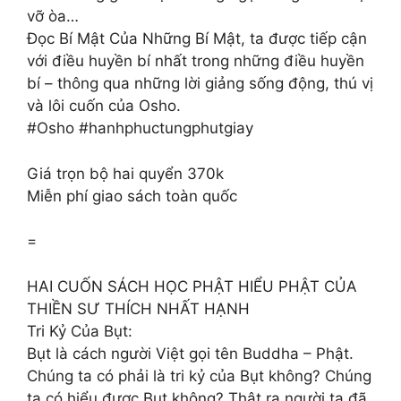
vỡ òa…
Đọc Bí Mật Của Những Bí Mật, ta được tiếp cận
với điều huyền bí nhất trong những điều huyền
bí – thông qua những lời giảng sống động, thú vị
và lôi cuốn của Osho.
#Osho #hanhphuctungphutgiay
Giá trọn bộ hai quyển 370k
Miễn phí giao sách toàn quốc
=
HAI CUỐN SÁCH HỌC PHẬT HIỂU PHẬT CỦA
THIỀN SƯ THÍCH NHẤT HẠNH
Tri Kỷ Của Bụt:
Bụt là cách người Việt gọi tên Buddha – Phật.
Chúng ta có phải là tri kỷ của Bụt không? Chúng
ta có hiểu được Bụt không? Thật ra người ta đã