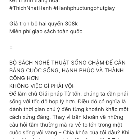
kết thành tràng hoa.
#ThichNhatHanh #Hanhphuctungphutgiay
Giá trọn bộ hai quyển 308k
Miễn phí giao sách toàn quốc
=
BỘ SÁCH NGHỆ THUẬT SỐNG CHẬM ĐỂ CÂN
BẰNG CUỘC SỐNG, HẠNH PHÚC VÀ THÀNH
CÔNG HƠN
KHÔNG VIỆC GÌ PHẢI VỘI:
Để làm chủ Giải pháp Từ tốn, chúng ta cần phải
sống với tốc độ hợp lý hơn. Điều đó có nghĩa là
dành thời gian chú ý đến từng khoảnh khắc một
cách xứng đáng. Thay vì băn khoăn về những
câu hỏi tầm thường mà ra vẻ to lớn trong một
cuộc sống vội vàng – Chìa khóa của tôi đâu? Khi