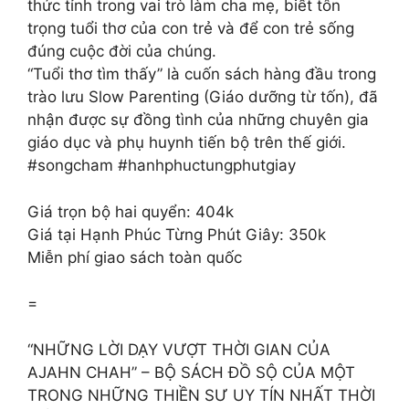
thức tỉnh trong vai trò làm cha mẹ, biết tôn
trọng tuổi thơ của con trẻ và để con trẻ sống
đúng cuộc đời của chúng.
“Tuổi thơ tìm thấy” là cuốn sách hàng đầu trong
trào lưu Slow Parenting (Giáo dưỡng từ tốn), đã
nhận được sự đồng tình của những chuyên gia
giáo dục và phụ huynh tiến bộ trên thế giới.
#songcham #hanhphuctungphutgiay
Giá trọn bộ hai quyển: 404k
Giá tại Hạnh Phúc Từng Phút Giây: 350k
Miễn phí giao sách toàn quốc
=
“NHỮNG LỜI DẠY VƯỢT THỜI GIAN CỦA
AJAHN CHAH” – BỘ SÁCH ĐỒ SỘ CỦA MỘT
TRONG NHỮNG THIỀN SƯ UY TÍN NHẤT THỜI