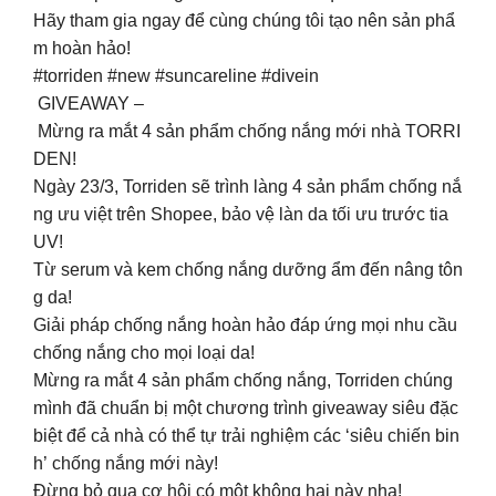
Hãy tham gia ngay để cùng chúng tôi tạo nên sản phẩ
m hoàn hảo!
#torriden #new #suncareline #divein
GIVEAWAY –
Mừng ra mắt 4 sản phẩm chống nắng mới nhà TORRI
DEN! ️
Ngày 23/3, Torriden sẽ trình làng 4 sản phẩm chống nắ
ng ưu việt trên Shopee, bảo vệ làn da tối ưu trước tia
UV!
Từ serum và kem chống nắng dưỡng ẩm đến nâng tôn
g da!
Giải pháp chống nắng hoàn hảo đáp ứng mọi nhu cầu
chống nắng cho mọi loại da!
Mừng ra mắt 4 sản phẩm chống nắng, Torriden chúng
mình đã chuẩn bị một chương trình giveaway siêu đặc
biệt để cả nhà có thể tự trải nghiệm các ‘siêu chiến bin
h’ chống nắng mới này!
Đừng bỏ qua cơ hội có một không hai này nha!