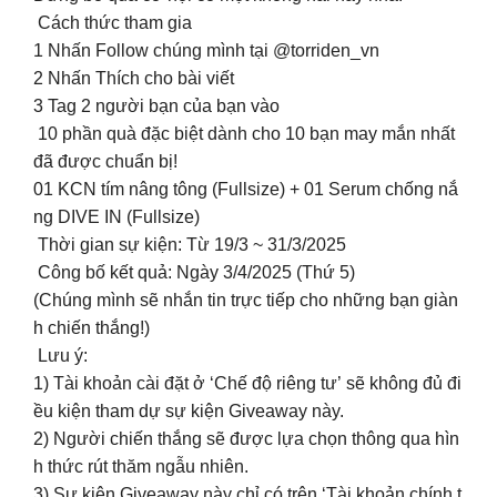
Cách thức tham gia
1️ Nhấn Follow chúng mình tại @torriden_vn
2️ Nhấn Thích cho bài viết
3️ Tag 2 người bạn của bạn vào
10 phần quà đặc biệt dành cho 10 bạn may mắn nhất
đã được chuẩn bị!
️01 KCN tím nâng tông (Fullsize) + 01 Serum chống nắ
ng DIVE IN (Fullsize)️
Thời gian sự kiện: Từ 19/3 ~ 31/3/2025
Công bố kết quả: Ngày 3/4/2025 (Thứ 5)
(Chúng mình sẽ nhắn tin trực tiếp cho những bạn giàn
h chiến thắng!)
Lưu ý:
1) Tài khoản cài đặt ở ‘Chế độ riêng tư’ sẽ không đủ đi
ều kiện tham dự sự kiện Giveaway này.
2) Người chiến thắng sẽ được lựa chọn thông qua hìn
h thức rút thăm ngẫu nhiên.
3) Sự kiện Giveaway này chỉ có trên ‘Tài khoản chính t