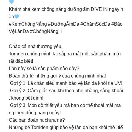
Khám phá kem chống nắng dưỡng ẩm DIVE IN ngay n
ào
#KemChốngNắng #DưỡngẨmDa #ChămSócDa #Bảo
VệLànDa #ChốngNắngH
Chào cả nhà thương yêu.
Torriden chúng mình lại sắp ra mắt một sản phẩm mới
rất đặc biệt!
Lần này sẽ là sản phẩm nào đây?
Đoán thử từ những gợi ý của chúng mình nha!
Gợi ý 1: Lá chắn siêu mạnh bảo vệ làn da khỏi tia UV!
Gợi ý 2: Cảm giác sau khi thoa nhẹ nhàng, sảng khoái
, không bết dính!
Gợi ý 3: Món đồ thiết yếu mà bạn có thể thoải mái ma
ng theo dùng hàng ngày!
Các bạn đoán ra chưa nè?
Những bé Torriden giúp bảo vệ làn da bạn khỏi thời tiế