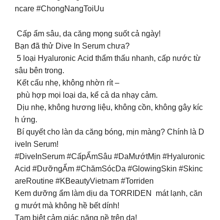
ncare #ChongNangToiUu
Cấp ẩm sâu, da căng mọng suốt cả ngày!
Bạn đã thử Dive In Serum chưa?
5 loại Hyaluronic Acid thẩm thấu nhanh, cấp nước từ
sâu bên trong.
Kết cấu nhẹ, không nhờn rít –
phù hợp mọi loại da, kể cả da nhạy cảm.
Dịu nhẹ, không hương liệu, không cồn, không gây kíc
h ứng.
Bí quyết cho làn da căng bóng, mịn màng? Chính là D
iveIn Serum!
#DiveInSerum #CấpẨmSâu #DaMướtMịn #Hyaluronic
Acid #DưỡngẨm #ChămSócDa #GlowingSkin #Skinc
areRoutine #KBeautyVietnam #Torriden
Kem dưỡng ẩm làm dịu da TORRIDEN mát lạnh, căn
g mướt mà không hề bết dính! ️
Tạm biệt cảm giác nặng nề trên da!