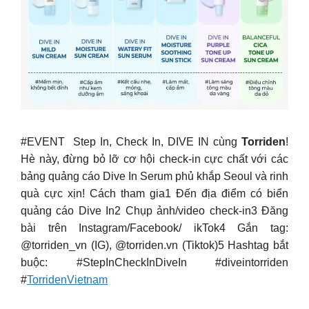
#EVENT Step In, Check In, DIVE IN cùng
Torriden
!
Hè này, đừng bỏ lỡ cơ hội check-in cực chất với các
bảng quảng cáo Dive In Serum phủ khắp Seoul và rinh
quà cực xịn!
Cách tham gia1️ Đến địa điểm có biển
quảng cáo Dive In2️ Chụp ảnh/video check-in3️ Đăng
bài trên Instagram/Facebook/ ikTok4️ Gắn tag:
@torriden_vn (IG), @torriden.vn (Tiktok)5️ Hashtag bắt
buộc: #StepInCheckInDiveIn #diveintorriden
#
TorridenVietnam