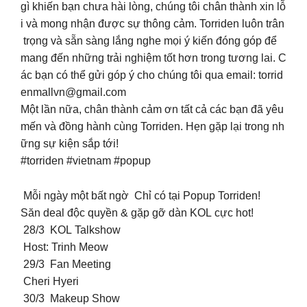
gì khiến bạn chưa hài lòng, chúng tôi chân thành xin lỗ
i và mong nhận được sự thông cảm. Torriden luôn trân
trọng và sẵn sàng lắng nghe mọi ý kiến đóng góp để
mang đến những trải nghiệm tốt hơn trong tương lai. C
ác bạn có thể gửi góp ý cho chúng tôi qua email:
torrid
enmallvn@gmail.com
Một lần nữa, chân thành cảm ơn tất cả các bạn đã yêu
mến và đồng hành cùng Torriden. Hẹn gặp lại trong nh
ững sự kiện sắp tới!
#torriden #vietnam #popup
Mỗi ngày một bất ngờ Chỉ có tại Popup Torriden!
Săn deal độc quyền & gặp gỡ dàn KOL cực hot!
28/3 KOL Talkshow
Host: Trinh Meow
29/3 Fan Meeting
Cheri Hyeri
30/3 Makeup Show