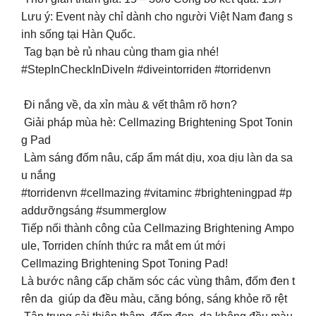
Lưu ý: Event này chỉ dành cho người Việt Nam đang s
inh sống tại Hàn Quốc.
Tag bạn bè rủ nhau cùng tham gia nhé!
#StepInCheckInDiveIn #diveintorriden #torridenvn
️ Đi nắng về, da xỉn màu & vết thâm rõ hơn?
Giải pháp mùa hè: Cellmazing Brightening Spot Tonin
g Pad
Làm sáng đốm nâu, cấp ẩm mát dịu, xoa dịu làn da sa
u nắng
#torridenvn #cellmazing #vitaminc #brighteningpad #p
addưỡngsáng #summerglow
Tiếp nối thành công của Cellmazing Brightening Ampo
ule, Torriden chính thức ra mắt em út mới
Cellmazing Brightening Spot Toning Pad!
Là bước nâng cấp chăm sóc các vùng thâm, đốm đen t
rên da giúp da đều màu, căng bóng, sáng khỏe rõ rệt