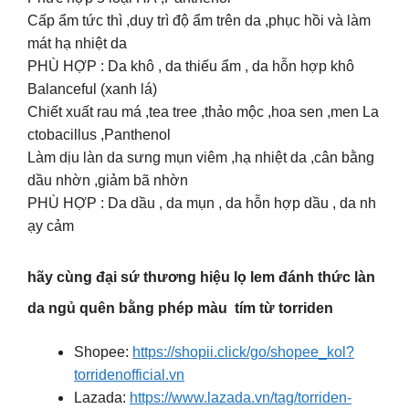
Cấp ẩm tức thì ,duy trì độ ẩm trên da ,phục hồi và làm
mát hạ nhiệt da
PHÙ HỢP : Da khô , da thiếu ẩm , da hỗn hợp khô
Balanceful (xanh lá)
Chiết xuất rau má ,tea tree ,thảo mộc ,hoa sen ,men La
ctobacillus ,Panthenol
Làm dịu làn da sưng mụn viêm ,hạ nhiệt da ,cân bằng
dầu nhờn ,giảm bã nhờn
PHÙ HỢP : Da dầu , da mụn , da hỗn hợp dầu , da nh
ạy cảm
hãy cùng đại sứ thương hiệu lọ lem đánh thức làn
da ngủ quên bằng phép màu tím từ torriden
Shopee:
https://shopii.click/go/shopee_kol?
torridenofficial.vn
Lazada:
https://www.lazada.vn/tag/torriden-