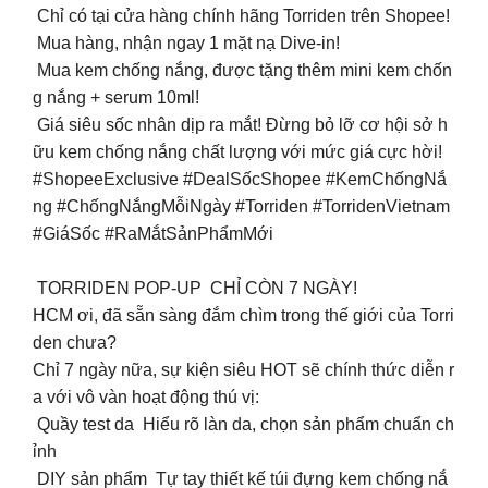
Chỉ có tại cửa hàng chính hãng Torriden trên Shopee!
Mua hàng, nhận ngay 1 mặt nạ Dive-in!
️ Mua kem chống nắng, được tặng thêm mini kem chốn
g nắng + serum 10ml!
Giá siêu sốc nhân dịp ra mắt! Đừng bỏ lỡ cơ hội sở h
ữu kem chống nắng chất lượng với mức giá cực hời!
#ShopeeExclusive #DealSốcShopee #KemChốngNắ
ng #ChốngNắngMỗiNgày #Torriden #TorridenVietnam
#GiáSốc #RaMắtSảnPhẩmMới
TORRIDEN POP-UP CHỈ CÒN 7 NGÀY!
HCM ơi, đã sẵn sàng đắm chìm trong thế giới của Torri
den chưa?
Chỉ 7 ngày nữa, sự kiện siêu HOT sẽ chính thức diễn r
a với vô vàn hoạt động thú vị:
Quầy test da Hiểu rõ làn da, chọn sản phẩm chuẩn ch
ỉnh
DIY sản phẩm Tự tay thiết kế túi đựng kem chống nắ