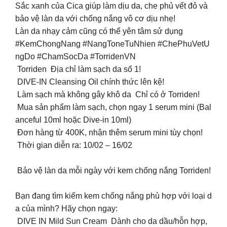
Sắc xanh của Cica giúp làm dịu da, che phủ vết đỏ và
bảo vệ làn da với chống nắng vô cơ dịu nhẹ!
Làn da nhạy cảm cũng có thể yên tâm sử dụng
#KemChongNang #NangToneTuNhien #ChePhuVetU
ngDo #ChamSocDa #TorridenVN
Torriden Địa chỉ làm sạch da số 1!
DIVE-IN Cleansing Oil chính thức lên kệ!
Làm sạch mà không gây khô da Chỉ có ở Torriden!
Mua sản phẩm làm sạch, chọn ngay 1 serum mini (Bal
anceful 10ml hoặc Dive-in 10ml)
Đơn hàng từ 400K, nhận thêm serum mini tùy chọn!
Thời gian diễn ra: 10/02 – 16/02
Bảo vệ làn da mỗi ngày với kem chống nắng Torriden!
️
Bạn đang tìm kiếm kem chống nắng phù hợp với loại d
a của mình? Hãy chọn ngay:
DIVE IN Mild Sun Cream Dành cho da dầu/hỗn hợp,