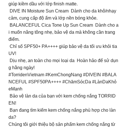
giúp kiềm dầu với lớp finish matte.
DIVE IN Moisture Sun Cream Dành cho da khô/nhạy
cảm, cung cấp độ ẩm và lớp nền bóng khỏe.
BALANCEFUL Cica Tone Up Sun Cream Dành cho a
i muốn nâng tông nhẹ, bảo vệ da mà không cần trang
điểm.
Chỉ số SPF50+ PA++++ giúp bảo vệ da tối ưu khỏi tia
UV!
Dịu nhẹ, an toàn cho mọi loại da Hoàn hảo để sử dụn
g hằng ngày!
#TorridenVietnam #KemChongNang #DIVEIN #BALA
NCEFUL #SPF50PA++++ #ChămSócDa #LànDaKhỏ
eMạnh
Bảo vệ làn da của bạn với kem chống nắng TORRID
EN!
Bạn đang tìm kiếm kem chống nắng phù hợp cho làn
da?
Chúng tôi giới thiệu bộ sản phẩm kem chống nắng từ