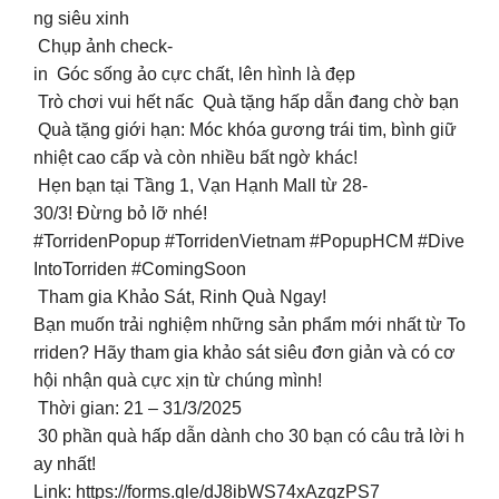
ng siêu xinh
Chụp ảnh check-
in Góc sống ảo cực chất, lên hình là đẹp
Trò chơi vui hết nấc Quà tặng hấp dẫn đang chờ bạn
Quà tặng giới hạn: Móc khóa gương trái tim, bình giữ
nhiệt cao cấp và còn nhiều bất ngờ khác!
Hẹn bạn tại Tầng 1, Vạn Hạnh Mall từ 28-
30/3! Đừng bỏ lỡ nhé!
#TorridenPopup #TorridenVietnam #PopupHCM #Dive
IntoTorriden #ComingSoon
Tham gia Khảo Sát, Rinh Quà Ngay!
Bạn muốn trải nghiệm những sản phẩm mới nhất từ To
rriden? Hãy tham gia khảo sát siêu đơn giản và có cơ
hội nhận quà cực xịn từ chúng mình!
Thời gian: 21 – 31/3/2025
30 phần quà hấp dẫn dành cho 30 bạn có câu trả lời h
ay nhất!
Link: https://forms.gle/dJ8ibWS74xAzqzPS7