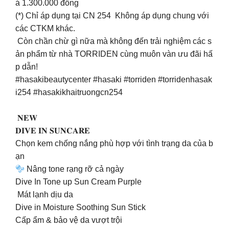
á 1.300.000 đồng
(*) Chỉ áp dụng tại CN 254 Không áp dụng chung với
các CTKM khác.
Còn chần chừ gì nữa mà không đến trải nghiệm các s
ản phẩm từ nhà TORRIDEN cùng muôn vàn ưu đãi hấ
p dẫn!
#hasakibeautycenter #hasaki #torriden #torridenhasak
i254 #hasakikhaitruongcn254
𝐍𝐄𝐖
𝐃𝐈𝐕𝐄 𝐈𝐍 𝐒𝐔𝐍𝐂𝐀𝐑𝐄
Chọn kem chống nắng phù hợp với tình trạng da của b
ạn
Nâng tone rạng rỡ cả ngày
Dive In Tone up Sun Cream Purple
Mát lạnh dịu da
Dive in Moisture Soothing Sun Stick
Cấp ẩm & bảo vệ da vượt trội