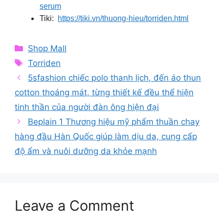
serum
Tiki:
https://tiki.vn/thuong-hieu/torriden.html
Categories
Shop Mall
Tags
Torriden
5sfashion chiếc polo thanh lịch, đến áo thun
cotton thoáng mát, từng thiết kế đều thể hiện
tinh thần của người đàn ông hiện đại
Beplain 1 Thương hiệu mỹ phẩm thuần chay
hàng đầu Hàn Quốc giúp làm dịu da, cung cấp
độ ẩm và nuôi dưỡng da khỏe mạnh
Leave a Comment