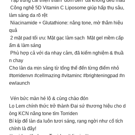
️ Tập trung cải thiện thâm đốm đen da không đều màu
️ Công nghệ 5D Vitamin C Liposome giúp hấp thụ sâu,
làm sáng da rõ rệt
️ Niacinamide + Glutathione: nâng tone, mờ thâm hiệu
quả
️ 2 mặt pad tối ưu: Mặt gạc làm sạch Mặt gel mềm cấp
ẩm & làm sáng
️ Phù hợp cả với da nhạy cảm, đã kiểm nghiệm & thuầ
n chay
Cho làn da mịn sáng từ tổng thể đến từng điểm nhỏ
#torridenvn #cellmazing #vitaminc #brighteningpad #n
ewlaunch
Vén bức màn hé lộ & cùng chào đón
Lọ Lem chính thức trở thành Đại sứ thương hiệu cho d
òng KCN nâng tone tím Torriden
Bí kíp để làn da luôn tươi sáng, rạng ngời như cổ tích
chính là đây!