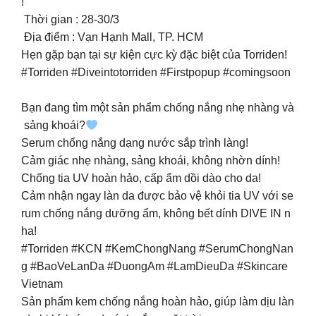
!
Thời gian : 28-30/3
Địa điểm : Vạn Hạnh Mall, TP. HCM
Hẹn gặp bạn tại sự kiện cực kỳ đặc biệt của Torriden!
#Torriden #Diveintotorriden #Firstpopup #comingsoon
Bạn đang tìm một sản phẩm chống nắng nhẹ nhàng và
sảng khoái?
Serum chống nắng dạng nước sắp trình làng!
Cảm giác nhẹ nhàng, sảng khoái, không nhờn dính!
Chống tia UV hoàn hảo, cấp ẩm dồi dào cho da!
Cảm nhận ngay làn da được bảo vệ khỏi tia UV với se
rum chống nắng dưỡng ẩm, không bết dính DIVE IN n
ha!
#Torriden #KCN #KemChongNang #SerumChongNan
g #BaoVeLanDa #DuongAm #LamDieuDa #Skincare
Vietnam
Sản phẩm kem chống nắng hoàn hảo, giúp làm dịu làn