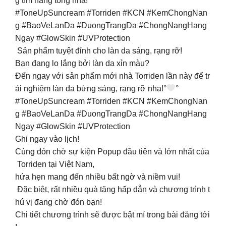
g tím nâng tông nha!
#ToneUpSuncream #Torriden #KCN #KemChongNan
g #BaoVeLanDa #DuongTrangDa #ChongNangHang
Ngay #GlowSkin #UVProtection
Sản phẩm tuyệt đỉnh cho làn da sáng, rạng rỡ!
Bạn đang lo lắng bởi làn da xỉn màu?
Đến ngay với sản phẩm mới nhà Torriden lần này để tr
ải nghiệm làn da bừng sáng, rạng rỡ nha!°
°
#ToneUpSuncream #Torriden #KCN #KemChongNan
g #BaoVeLanDa #DuongTrangDa #ChongNangHang
Ngay #GlowSkin #UVProtection
Ghi ngay vào lịch!
Cùng đón chờ sự kiện Popup đầu tiên và lớn nhất của
Torriden tại Việt Nam,
hứa hẹn mang đến nhiều bất ngờ và niềm vui!
Đặc biệt, rất nhiều quà tặng hấp dẫn và chương trình t
hú vị đang chờ đón bạn!
Chi tiết chương trình sẽ được bật mí trong bài đăng tới