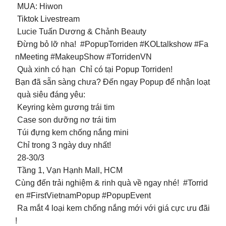
MUA: Hiwon
Tiktok Livestream
Lucie Tuấn Dương & Chảnh Beauty
Đừng bỏ lỡ nha! #PopupTorriden #KOLtalkshow #Fa
nMeeting #MakeupShow #TorridenVN
Quà xinh có hạn Chỉ có tại Popup Torriden!
Bạn đã sẵn sàng chưa? Đến ngay Popup để nhận loạt
quà siêu đáng yêu:
Keyring kèm gương trái tim
Case son dưỡng nơ trái tim
Túi đựng kem chống nắng mini ️
Chỉ trong 3 ngày duy nhất!
28-30/3
Tầng 1, Vạn Hạnh Mall, HCM
Cùng đến trải nghiệm & rinh quà về ngay nhé! #Torrid
en #FirstVietnamPopup #PopupEvent
Ra mắt 4 loại kem chống nắng mới với giá cực ưu đãi
!