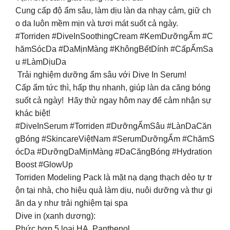
Cung cấp độ ẩm sâu, làm dịu làn da nhạy cảm, giữ ch
o da luôn mềm mịn và tươi mát suốt cả ngày.
#Torriden #DiveInSoothingCream #KemDưỡngẨm #C
hămSócDa #DaMịnMàng #KhôngBếtDính #CấpẨmSa
u #LàmDịuDa
Trải nghiệm dưỡng ẩm sâu với Dive In Serum!
Cấp ẩm tức thì, hấp thụ nhanh, giúp làn da căng bóng
suốt cả ngày! Hãy thử ngay hôm nay để cảm nhận sự
khác biệt!
#DiveInSerum #Torriden #DưỡngẨmSâu #LànDaCăn
gBóng #SkincareViệtNam #SerumDưỡngẨm #ChămS
ócDa #DưỡngDaMịnMàng #DaCăngBóng #Hydration
Boost #GlowUp
Torriden Modeling Pack là mặt nạ dạng thạch dẻo tự tr
ộn tại nhà, cho hiệu quả làm dịu, nuôi dưỡng và thư gi
ãn da y như trải nghiệm tại spa
Dive in (xanh dương):
Phức hợp 5 loại HA ,Panthenol