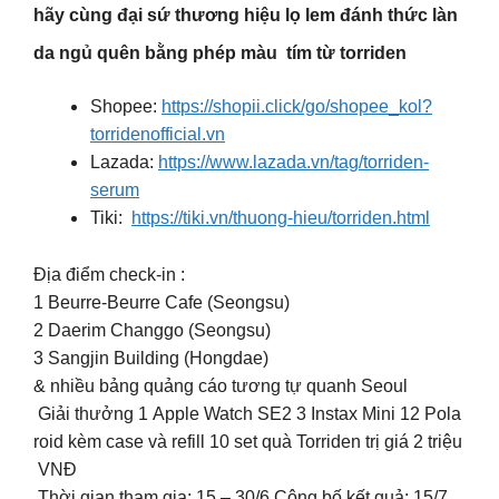
hãy cùng đại sứ thương hiệu lọ lem đánh thức làn
da ngủ quên bằng phép màu tím từ torriden
Shopee:
https://shopii.click/go/shopee_kol?
torridenofficial.vn
Lazada:
https://www.lazada.vn/tag/torriden-
serum
Tiki:
https://tiki.vn/thuong-hieu/torriden.html
Địa điểm check-in :
1️ Beurre-Beurre Cafe (Seongsu)
2️ Daerim Changgo (Seongsu)
3️ Sangjin Building (Hongdae)
& nhiều bảng quảng cáo tương tự quanh Seoul
Giải thưởng 1 Apple Watch SE2 3 Instax Mini 12 Pola
roid kèm case và refill 10 set quà Torriden trị giá 2 triệu
VNĐ
Thời gian tham gia: 15 – 30/6 Công bố kết quả: 15/7