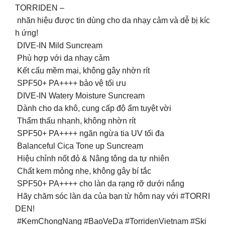
TORRIDEN –
nhãn hiệu được tin dùng cho da nhạy cảm và dễ bị kíc
h ứng!
DIVE-IN Mild Suncream
️ Phù hợp với da nhạy cảm
️ Kết cấu mềm mại, không gây nhờn rít
️ SPF50+ PA++++ bảo vệ tối ưu
DIVE-IN Watery Moisture Suncream
️ Dành cho da khô, cung cấp độ ẩm tuyệt vời
️ Thẩm thấu nhanh, không nhờn rít
️ SPF50+ PA++++ ngăn ngừa tia UV tối đa
Balanceful Cica Tone up Suncream
️ Hiệu chỉnh nốt đỏ & Nâng tông da tự nhiên
️ Chất kem mỏng nhẹ, không gây bí tắc
️ SPF50+ PA++++ cho làn da rạng rỡ dưới nắng
Hãy chăm sóc làn da của bạn từ hôm nay với #TORRI
DEN!
#KemChongNang #BaoVeDa #TorridenVietnam #Ski