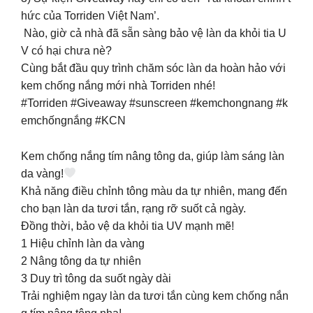
hức của Torriden Việt Nam’.
Nào, giờ cả nhà đã sẵn sàng bảo vệ làn da khỏi tia U
V có hại chưa nè?
Cùng bắt đầu quy trình chăm sóc làn da hoàn hảo với
kem chống nắng mới nhà Torriden nhé!
#Torriden #Giveaway #sunscreen #kemchongnang #k
emchốngnắng #KCN
Kem chống nắng tím nâng tông da, giúp làm sáng làn
da vàng!
Khả năng điều chỉnh tông màu da tự nhiên, mang đến
cho bạn làn da tươi tắn, rạng rỡ suốt cả ngày.
Đồng thời, bảo vệ da khỏi tia UV mạnh mẽ!
1️ Hiệu chỉnh làn da vàng
2️ Nâng tông da tự nhiên
3️ Duy trì tông da suốt ngày dài
Trải nghiệm ngay làn da tươi tắn cùng kem chống nắn