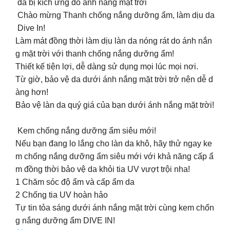
da bị kích ứng do ánh nắng mặt trời
Chào mừng Thanh chống nắng dưỡng ẩm, làm dịu da
Dive In!
Làm mát đồng thời làm dịu làn da nóng rát do ánh nắn
g mặt trời với thanh chống nắng dưỡng ẩm!
Thiết kế tiện lợi, dễ dàng sử dụng mọi lúc mọi nơi.
Từ giờ, bảo vệ da dưới ánh nắng mặt trời trở nên dễ d
àng hơn!
Bảo vệ làn da quý giá của bạn dưới ánh nắng mặt trời!
️
Kem chống nắng dưỡng ẩm siêu mới!
Nếu bạn đang lo lắng cho làn da khô, hãy thử ngay ke
m chống nắng dưỡng ẩm siêu mới với khả năng cấp ẩ
m đồng thời bảo vệ da khỏi tia UV vượt trội nha! ️
1️ Chăm sóc độ ẩm và cấp ẩm da
2️ Chống tia UV hoàn hảo
Tự tin tỏa sáng dưới ánh nắng mặt trời cùng kem chốn
g nắng dưỡng ẩm DIVE IN!