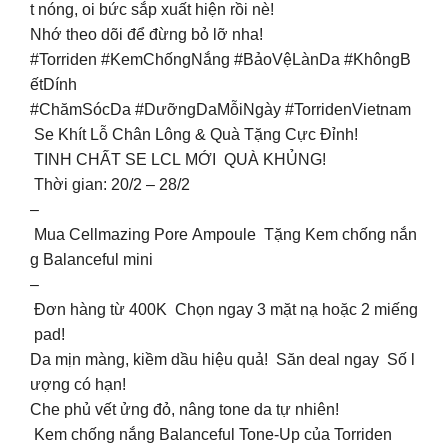
t nóng, oi bức sắp xuất hiện rồi nè!
Nhớ theo dõi để đừng bỏ lỡ nha!️
#Torriden #KemChốngNắng #BảoVệLànDa #KhôngB
ếtDính
#ChămSócDa #DưỡngDaMỗiNgày #TorridenVietnam
Se Khít Lỗ Chân Lông & Quà Tặng Cực Đỉnh!
TINH CHẤT SE LCL MỚI QUÀ KHỦNG!
Thời gian: 20/2 – 28/2
–
Mua Cellmazing Pore Ampoule Tặng Kem chống nắn
g Balanceful mini
–
Đơn hàng từ 400K Chọn ngay 3 mặt nạ hoặc 2 miếng
pad!
Da mịn màng, kiềm dầu hiệu quả! Săn deal ngay Số l
ượng có hạn!
Che phủ vết ửng đỏ, nâng tone da tự nhiên!
Kem chống nắng Balanceful Tone-Up của Torriden