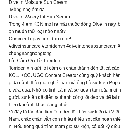
Dive In Moisture Sun Cream
Mỏng nhẹ êm da
Dive In Watery Fit Sun Serum
Trong 4 em KCN mới ra mắt thuộc dòng Dive In này, b
ạn muốn thử loại nào nhất?
Comment ngay bên dưới nhé!
#diveinsuncare #torridenvn #diveintoneupsuncream #
chongnangnangtong
Lời Cảm Ơn Từ Torriden
Torriden xin gửi lời cảm ơn chân thành đến tất cả các
KOL, KOC, UGC Content Creator cùng quý khách hàn
g đã dành thời gian ghé thăm và ủng hộ sự kiện Popu
p vừa qua. Nhờ có tình cảm và sự quan tâm của mọi n
gười, sự kiện đã diễn ra thành công tốt đẹp và để lại n
hiều khoảnh khắc đáng nhớ.
Vì đây là lần đầu tiên Torriden tổ chức sự kiện tại Việt
Nam, chắc chắn vẫn còn nhiều thiếu sót cần hoàn thiệ
n. Nếu trong quá trình tham gia sự kiện, có bất kỳ điều