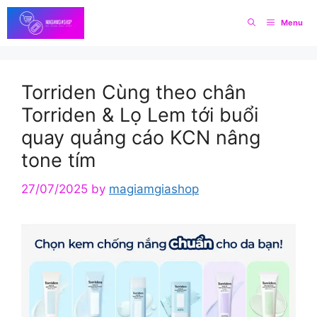
Skip
Menu
to
content
Torriden Cùng theo chân
Torriden & Lọ Lem tới buổi
quay quảng cáo KCN nâng
tone tím
27/07/2025
by
magiamgiashop