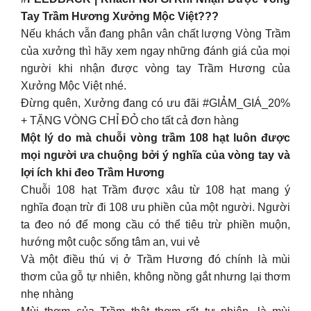
Tay Trầm Hương Xưởng Mộc Việt???
Nếu khách vẫn đang phân vân chất lượng Vòng Trầm
của xưởng thì hãy xem ngay những đánh giá của mọi
người khi nhận được vòng tay Trầm Hương của
Xưởng Mộc Việt nhé.
Đừng quên, Xưởng đang có ưu đãi #GIẢM_GIÁ_20%
+ TẶNG VÒNG CHỈ ĐỎ cho tất cả đơn hàng
Một lý do mà chuỗi vòng trầm 108 hạt luôn được
mọi người ưa chuộng bởi ý nghĩa của vòng tay và
lợi ích khi đeo Trầm Hương
Chuỗi 108 hạt Trầm được xâu từ 108 hạt mang ý
nghĩa đoạn trừ đi 108 ưu phiền của một người. Người
ta đeo nó để mong cầu có thể tiêu trừ phiền muộn,
hướng một cuộc sống tâm an, vui vẻ
Và một điều thú vị ở Trầm Hương đó chính là mùi
thơm của gỗ tự nhiên, không nồng gắt nhưng lại thơm
nhẹ nhàng