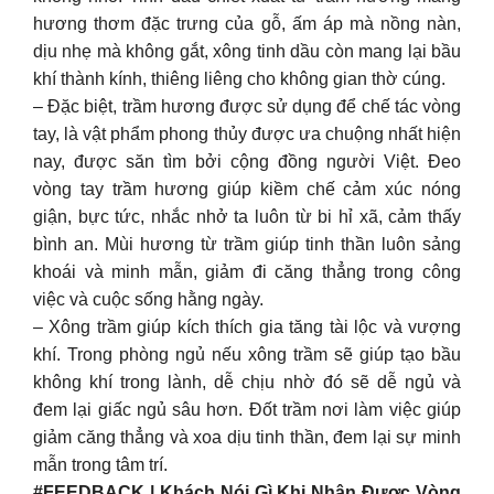
hương thơm đặc trưng của gỗ, ấm áp mà nồng nàn,
dịu nhẹ mà không gắt, xông tinh dầu còn mang lại bầu
khí thành kính, thiêng liêng cho không gian thờ cúng.
– Đặc biệt, trầm hương được sử dụng để chế tác vòng
tay, là vật phẩm phong thủy được ưa chuộng nhất hiện
nay, được săn tìm bởi cộng đồng người Việt. Đeo
vòng tay trầm hương giúp kiềm chế cảm xúc nóng
giận, bực tức, nhắc nhở ta luôn từ bi hỉ xã, cảm thấy
bình an. Mùi hương từ trầm giúp tinh thần luôn sảng
khoái và minh mẫn, giảm đi căng thẳng trong công
việc và cuộc sống hằng ngày.
– Xông trầm giúp kích thích gia tăng tài lộc và vượng
khí. Trong phòng ngủ nếu xông trầm sẽ giúp tạo bầu
không khí trong lành, dễ chịu nhờ đó sẽ dễ ngủ và
đem lại giấc ngủ sâu hơn. Đốt trầm nơi làm việc giúp
giảm căng thẳng và xoa dịu tinh thần, đem lại sự minh
mẫn trong tâm trí.
#FEEDBACK | Khách Nói Gì Khi Nhận Được Vòng