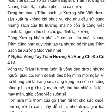
Mộc Việt đặt cơ sở sản xuất trang sức Trầm Hương và
Nhang Trầm Sạch phân phối cho cả nước
Từng bó nhang Trầm sạch tại Xưởng Mộc Việt được
sản xuất ra không chỉ phục vụ cho nhu cầu sử dụng
nhang sạch của thị trường, mà nó còn là công việc
chính, là nguồn thu cho các gia đình tại xưởng
Cùng Xưởng khám phá về cơ sở sản xuất Nhang
Trầm cũng như quy trình tạo ra những bó Nhang Trầm
Sạch tại Xưởng Mộc Việt nhé!
Ý Nghĩa Vòng Tay Trầm Hương Và Vòng Chỉ Đỏ Cỏ
4 Lá
Vòng tay Trầm Hương luôn là vòng đeo được những
người giàu có, kinh doanh đeo bên mình mỗi ngày. Vì
nó không chỉ là trang sức sang trọng mà còn có công
năng p.h.o.n.g t.h.u.ỷ mạnh mẽ, thu hút nhiều tài lộc,
may mắn, giúp công việc suôn sẻ
Hơn nữa mùi thơm của gỗ Trầm rất tốt cho sức khoẻ,
làm người ta cảm thấy dễ chịu, như được giải toả