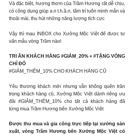
Và đặc biệt, hương thơm của Trầm Hương rất dễ chịu,
có công dụng giúp a.n t.h.ầ.n, tâm trí luôn minh mẫn và
thoải mái, thu hút những năng lượng tích cực
Vậy thì mau INBOX cho Xưởng Mộc Việt để được tư
vấn mẫu vòng Trầm nào!
TRI ÂN KHÁCH HÀNG #GIẢM_20% + #TẶNG VÒNG
CHỈ ĐỎ
#GIẢM_THÊM_10% CHO KHÁCH HÀNG CŨ
Yêu thương khách mới nhưng vẫn không quên trân
trọng khách hàng cũ, Xưởng Mộc Việt dành riêng ưu
đãi #GIẢM_THÊM_10% cho tất cả khách hàng đã
từng mua Trầm Hương bên Xưởng Mộc Việt
Được thu mua và gia công trực tiếp tại xưởng sản
xuất, vòng Trầm Hương bên Xưởng Mộc Việt có