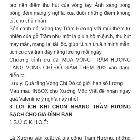
tạo nên điểm thu hút của vòng tay. Ánh sáng trong
bóng đêm mang ý nghĩa xua đuổi những điểm không
tốt cho chủ nhân
Bên cạnh đó, Vòng tay Trầm Hương với mùi thơm tự
nhiên của gỗ Trầm như một lá b.ù.a hộ m.ệ.n.h, thu hút
may mắn, mang lại tài lộc, giúp t.i.n.h t.h.ầ.n minh mẫn,
tích cực và tràn đầy năng lượng mỗi ngày
Chương trình ưu đãi MUA VÒNG TRẦM HƯƠNG
TẶNG VÒNG CHỈ ĐỎ GIẢM THÊM 20% vẫn đang
diễn ra
Lưu ý: Quà tặng Vòng Chỉ Đỏ có giới hạn số lượng
Mau mau INBOX cho Xưởng Mộc Việt để nhận ngay
quà Valentine ý nghĩa này nhé!
3 LỢI ÍCH KHI CHỌN NHANG TRẦM HƯƠNG
SẠCH CHO GIA ĐÌNH BẠN
1️ S.Ứ.C K.H.O.Ẻ:
Là Xưởng sản xuất và gia công Trầm Hương, những