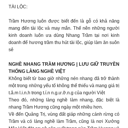
TÀI LỘC:
Trầm Hương luôn được biết đến là gỗ có khả năng
mang đến tài lộc và may mắn. Thế nên những người
kinh doanh luôn ưa dùng Nhang Trầm tại nơi kinh
doanh để hương trầm thu hút tài lộc, giúp làm ăn suôn
sẻ
NGHỀ NHANG TRẦM HƯƠNG | LƯU GIỮ TRUYỀN
THỐNG LÀNG NGHỀ VIỆT
Không biết từ bao giờ những nén nhang đã trở thành
một trong những yếu tố không thể thiếu và mang giá trị
t.â.m l.i.n.h trong t.í.n n.g.ư.ỡ.n.g của người Việt
Theo đó, những làng nghề làm nhang, đặc biệt là
nhang Trầm Hương cũng ngày một nhiều hơn.
Về đến Quảng Trị, vùng đất giáp những cánh rừng có
Trầm và có làng nghề làm Trầm, cũng là nơi Xưởng