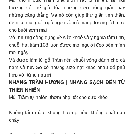
Mùi thơm của Trầm thật thơm rất tự nhiên, là mùi
hương có thể giải tỏa những cơn nóng giận hay
những căng thẳng. Và nó còn giúp thư giãn tinh thần,
đem lại một giấc ngủ ngon và một năng lượng tích cực
cho buổi sớm mai
Với những công dụng về sức khoẻ và ý nghĩa tâm linh,
chuỗi hạt trầm 108 luôn được mọi người đeo bên mình
mỗi ngày
Và được làm từ gỗ Trầm nên chuỗi vòng dành cho cả
nam và nữ. Sẽ có những size hạt khác nhau để phù
hợp với từng người
NHANG TRẦM HƯƠNG | NHANG SẠCH ĐẾN TỪ
THIÊN NHIÊN
Mùi Trầm tự nhiên, thơm nhẹ, tốt cho sức khỏe
Không tẩm màu, không hương liệu, không chất dẫn
cháy