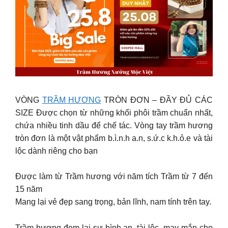
VÒNG
TRẦM HƯƠNG
TRÒN ĐƠN – ĐẦY ĐỦ CÁC
SIZE Được chọn từ những khối phôi trầm chuẩn nhất,
chứa nhiều tinh dầu để chế tác. Vòng tay trầm hương
tròn đơn là một vật phẩm b.ì.n.h a.n, s.ứ.c k.h.ỏ.e và tài
lộc dành riêng cho bạn
Được làm từ Trầm hương với năm tích Trầm từ 7 đến
15 năm
Mang lại vẻ đẹp sang trọng, bản lĩnh, nam tính trên tay.
Trầm hương đem lại sự bình an, tài lộc, may mắn cho