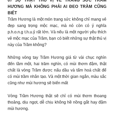
07 SỰ THẬT THÚ VỊ VỀ TRANG SỨC TRẦM
HƯƠNG MÀ KHÔNG PHẢI AI ĐEO TRẦM CŨNG
BIẾT
Trầm Hương là một món trang sức không chỉ mang vẻ
đẹp sang trọng mộc mạc, mà nó còn có ý nghĩa
p.h.o.n.g t.h.u.ỷ rất lớn. Và nếu là một người yêu thích
vẻ mộc mạc của Trầm, bạn có biết những sự thật thú vị
này của Trầm không?
Những vòng tay Trầm Hương giá từ vài chục nghìn
đến tầm một, hai trăm nghìn, có mùi thơm đậm, thật
chất là vòng Trầm được nấu dầu và tẩm hoá chất để
có mùi trầm nhân tạo. Và một thời gian ngắn, màu sắc
cũng như mùi hương sẽ biến mất
Vòng Trầm Hương thật sẽ chỉ có mùi thơm thoang
thoảng, dịu ngọt, dễ chịu không hề nồng gắt hay đậm
mùi hương.