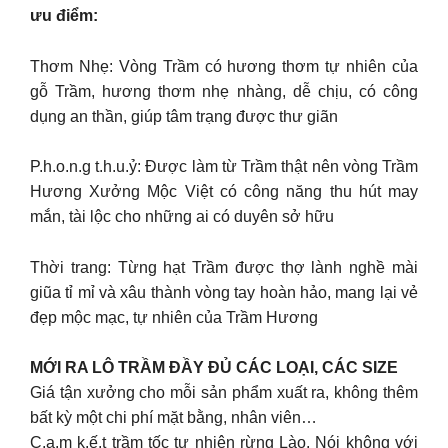
ưu điểm:
Thơm Nhẹ: Vòng Trầm có hương thơm tự nhiên của
gỗ Trầm, hương thơm nhẹ nhàng, dễ chịu, có công
dụng an thần, giúp tâm trạng được thư giãn
P.h.o.n.g t.h.u.ỷ: Được làm từ Trầm thật nên vòng Trầm
Hương Xưởng Mộc Việt có công năng thu hút may
mắn, tài lộc cho những ai có duyên sở hữu
Thời trang: Từng hạt Trầm được thợ lành nghề mài
giũa tỉ mỉ và xâu thành vòng tay hoàn hảo, mang lại vẻ
đẹp mộc mạc, tự nhiên của Trầm Hương
MỚI RA LÔ TRẦM ĐẦY ĐỦ CÁC LOẠI, CÁC SIZE
Giá tận xưởng cho mỗi sản phẩm xuất ra, không thêm
bất kỳ một chi phí mặt bằng, nhân viên…
C.a.m k.ế.t trầm tốc tự nhiên rừng Lào. Nói không với