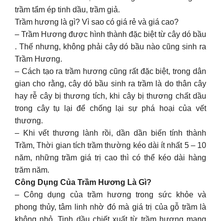
trầm tẩm ép tinh dầu, trầm giả.
Trầm hương là gì? Vì sao có giá rẻ và giá cao?
– Trầm Hương được hình thành đặc biệt từ cây dó bầu
. Thế nhưng, không phải cây dó bầu nào cũng sinh ra
Trầm Hương.
– Cách tạo ra trầm hương cũng rất đặc biệt, trong dân
gian cho rằng, cây dó bầu sinh ra trầm là do thân cây
hay rễ cây bị thương tích, khi cây bị thương chất dầu
trong cây tụ lại để chống lại sự phá hoại của vết
thương.
– Khi vết thương lành rồi, dần dần biến tính thành
Trầm, Thời gian tích trầm thường kéo dài ít nhất 5 – 10
năm, những trầm giá trị cao thì có thể kéo dài hàng
trăm năm.
Công Dụng Của Trầm Hương Là Gì?
– Công dụng của trầm hương trong sức khỏe và
phong thủy, tâm linh nhờ đó mà giá trị của gỗ trầm là
không nhỏ. Tinh dầu chiết xuất từ trầm hương mang