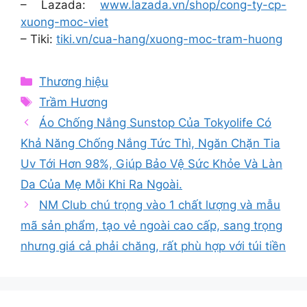
– Lazada:
www.lazada.vn/shop/cong-ty-cp-
xuong-moc-viet
– Tiki:
tiki.vn/cua-hang/xuong-moc-tram-huong
Categories
Thương hiệu
Tags
Trầm Hương
Áo Chống Nắng Sunstop Của Tokyolife Có
Khả Năng Chống Nắng Tức Thì, Ngăn Chặn Tia
Uv Tới Hơn 98%, Giúp Bảo Vệ Sức Khỏe Và Làn
Da Của Mẹ Mỗi Khi Ra Ngoài.
NM Club chú trọng vào 1 chất lượng và mẫu
mã sản phẩm, tạo vẻ ngoài cao cấp, sang trọng
nhưng giá cả phải chăng, rất phù hợp với túi tiền