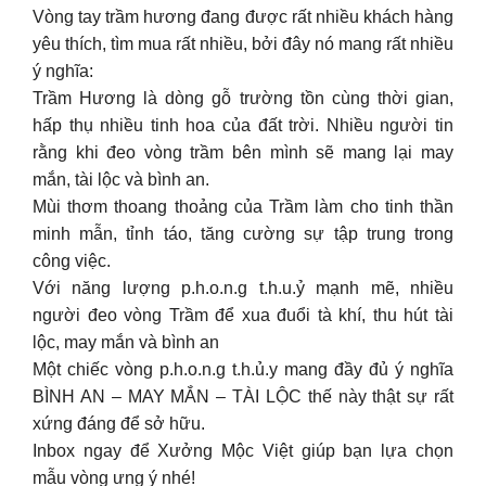
Vòng tay trầm hương đang được rất nhiều khách hàng
yêu thích, tìm mua rất nhiều, bởi đây nó mang rất nhiều
ý nghĩa:
Trầm Hương là dòng gỗ trường tồn cùng thời gian,
hấp thụ nhiều tinh hoa của đất trời. Nhiều người tin
rằng khi đeo vòng trầm bên mình sẽ mang lại may
mắn, tài lộc và bình an.
Mùi thơm thoang thoảng của Trầm làm cho tinh thần
minh mẫn, tỉnh táo, tăng cường sự tập trung trong
công việc.
Với năng lượng p.h.o.n.g t.h.u.ỷ mạnh mẽ, nhiều
người đeo vòng Trầm để xua đuổi tà khí, thu hút tài
lộc, may mắn và bình an
Một chiếc vòng p.h.o.n.g t.h.ủ.y mang đầy đủ ý nghĩa
BÌNH AN – MAY MẮN – TÀI LỘC thế này thật sự rất
xứng đáng để sở hữu.
Inbox ngay để Xưởng Mộc Việt giúp bạn lựa chọn
mẫu vòng ưng ý nhé!