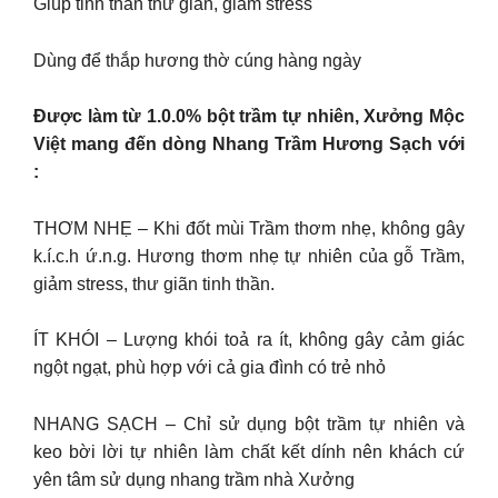
Giúp tinh thần thư giãn, giảm stress
Dùng để thắp hương thờ cúng hàng ngày
Được làm từ 1.0.0% bột trầm tự nhiên, Xưởng Mộc
Việt mang đến dòng Nhang Trầm Hương Sạch với
:
THƠM NHẸ – Khi đốt mùi Trầm thơm nhẹ, không gây
k.í.c.h ứ.n.g. Hương thơm nhẹ tự nhiên của gỗ Trầm,
giảm stress, thư giãn tinh thần.
ÍT KHÓI – Lượng khói toả ra ít, không gây cảm giác
ngột ngạt, phù hợp với cả gia đình có trẻ nhỏ
NHANG SẠCH – Chỉ sử dụng bột trầm tự nhiên và
keo bời lời tự nhiên làm chất kết dính nên khách cứ
yên tâm sử dụng nhang trầm nhà Xưởng