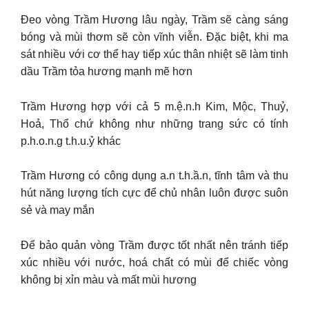
Đeo vòng Trầm Hương lâu ngày, Trầm sẽ càng sáng
bóng và mùi thơm sẽ còn vĩnh viễn. Đặc biệt, khi ma
sát nhiều với cơ thể hay tiếp xúc thân nhiệt sẽ làm tinh
dầu Trầm tỏa hương mạnh mẽ hơn
Trầm Hương hợp với cả 5 m.ệ.n.h Kim, Mộc, Thuỷ,
Hoả, Thổ chứ không như những trang sức có tính
p.h.o.n.g t.h.u.ỷ khác
Trầm Hương có công dụng a.n t.h.ầ.n, tĩnh tâm và thu
hút năng lượng tích cực để chủ nhân luôn được suôn
sẻ và may mắn
Để bảo quản vòng Trầm được tốt nhất nên tránh tiếp
xúc nhiều với nước, hoá chất có mùi để chiếc vòng
không bị xỉn màu và mất mùi hương