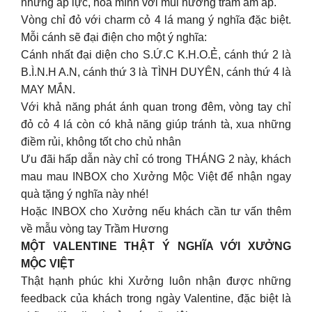
những áp lực, hoà mình với mùi hương trầm ấm áp.
Vòng chỉ đỏ với charm cỏ 4 lá mang ý nghĩa đặc biệt.
Mỗi cánh sẽ đại điện cho một ý nghĩa:
Cánh nhất đại diện cho S.Ứ.C K.H.O.Ẻ, cánh thứ 2 là
B.Ì.N.H A.N, cánh thứ 3 là TÌNH DUYÊN, cánh thứ 4 là
MAY MẮN.
Với khả năng phát ánh quan trong đêm, vòng tay chỉ
đỏ cỏ 4 lá còn có khả năng giúp tránh tà, xua những
điềm rủi, không tốt cho chủ nhân
Ưu đãi hấp dẫn này chỉ có trong THÁNG 2 này, khách
mau mau INBOX cho Xưởng Mộc Việt để nhận ngay
quà tặng ý nghĩa này nhé!
Hoặc INBOX cho Xưởng nếu khách cần tư vấn thêm
về mẫu vòng tay Trầm Hương
MỘT VALENTINE THẬT Ý NGHĨA VỚI XƯỞNG
MỘC VIỆT
Thật hạnh phúc khi Xưởng luôn nhận được những
feedback của khách trong ngày Valentine, đặc biệt là