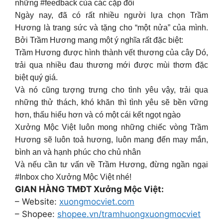
những #feedback của các cặp đôi
Ngày nay, đã có rất nhiều người lựa chọn Trầm
Hương là trang sức và tặng cho “một nửa” của mình.
Bởi Trầm Hương mang một ý nghĩa rất đặc biệt:
Trầm Hương được hình thành vết thương của cây Dó,
trải qua nhiều đau thương mới được mùi thơm đặc
biệt quý giá.
Và nó cũng tượng trưng cho tình yêu vậy, trải qua
những thử thách, khó khăn thì tình yêu sẽ bền vững
hơn, thấu hiểu hơn và có một cái kết ngọt ngào
Xưởng Mộc Việt luôn mong những chiếc vòng Trầm
Hương sẽ luôn toả hương, luôn mang đến may mắn,
bình an và hạnh phúc cho chủ nhân
Và nếu cần tư vấn về Trầm Hương, đừng ngần ngại
#Inbox cho Xưởng Mộc Việt nhé!
GIAN HÀNG TMĐT Xưởng Mộc Việt:
– Website:
xuongmocviet.com
– Shopee:
shopee.vn/tramhuongxuongmocviet