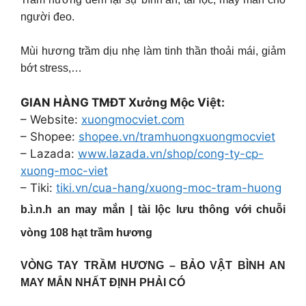
người đeo.
Mùi hương trầm dịu nhẹ làm tinh thần thoải mái, giảm
bớt stress,…
GIAN HÀNG TMĐT Xưởng Mộc Việt:
– Website:
xuongmocviet.com
– Shopee:
shopee.vn/tramhuongxuongmocviet
– Lazada:
www.lazada.vn/shop/cong-ty-cp-
xuong-moc-viet
– Tiki:
tiki.vn/cua-hang/xuong-moc-tram-huong
b.ì.n.h an may mắn | tài lộc lưu thông với chuỗi
vòng 108 hạt trầm hương
VÒNG TAY TRẦM HƯƠNG – BẢO VẬT BÌNH AN
MAY MẮN NHẤT ĐỊNH PHẢI CÓ