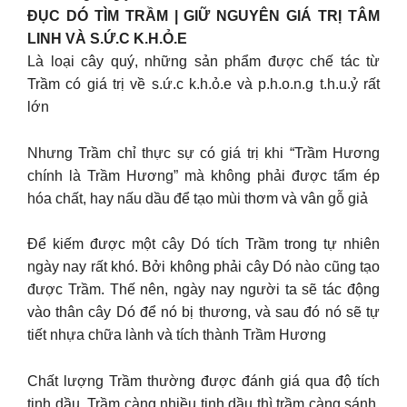
ĐỤC DÓ TÌM TRẦM | GIỮ NGUYÊN GIÁ TRỊ TÂM
LINH VÀ S.Ứ.C K.H.Ỏ.E
Là loại cây quý, những sản phẩm được chế tác từ
Trầm có giá trị về s.ứ.c k.h.ỏ.e và p.h.o.n.g t.h.u.ỷ rất
lớn
Nhưng Trầm chỉ thực sự có giá trị khi “Trầm Hương
chính là Trầm Hương” mà không phải được tẩm ép
hóa chất, hay nấu dầu để tạo mùi thơm và vân gỗ giả
Để kiếm được một cây Dó tích Trầm trong tự nhiên
ngày nay rất khó. Bởi không phải cây Dó nào cũng tạo
được Trầm. Thế nên, ngày nay người ta sẽ tác động
vào thân cây Dó để nó bị thương, và sau đó nó sẽ tự
tiết nhựa chữa lành và tích thành Trầm Hương
Chất lượng Trầm thường được đánh giá qua độ tích
tinh dầu. Trầm càng nhiều tinh dầu thì trầm càng sánh,