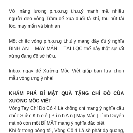
Với năng lượng p.h.o.n.g t.h.u.ỷ mạnh mẽ, nhiều
người đeo vòng Trầm để xua đuổi tà khí, thu hút tài
lộc, may mắn và bình an
Một chiếc vòng p.h.o.n.g t.h.ủ.y mang đầy đủ ý nghĩa
BÌNH AN – MAY MẮN – TÀI LỘC thế này thật sự rất
xứng đáng để sở hữu.
Inbox ngay để Xưởng Mộc Việt giúp bạn lựa chọn
mẫu vòng ưng ý nhé!
KHÁM PHÁ BÍ MẬT QUÀ TẶNG CHỈ ĐỎ CỦA
XƯỞNG MỘC VIỆT
Vòng Tay Chỉ Đỏ Cỏ 4 Lá không chỉ mang ý nghĩa cầu
chúc S.ứ.c K.h.o.ẻ | B.ì.n.h A.n | May Mắn | Tình Duyên
mà nó còn một BÍ MẬT mang ý nghĩa đặc biệt
Khi ở trong bóng tối, Vòng Cỏ 4 Lá sẽ phát dạ quang,