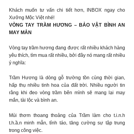
Khách muốn tư vấn chi tiết hơn, INBOX ngay cho
Xưởng Mộc Việt nhé!
VÒNG TAY TRẦM HƯƠNG – BẢO VẬT BÌNH AN
MAY MẮN
Vòng tay trầm hương đang được rất nhiều khách hàng
yêu thích, tìm mua rất nhiều, bởi đây nó mang rất nhiều
ý nghĩa:
Trầm Hương là dòng gỗ trường tồn cùng thời gian,
hấp thụ nhiều tinh hoa của đất trời. Nhiều người tin
rằng khi đeo vòng trầm bên mình sẽ mang lại may
mắn, tài lộc và bình an.
Mùi thơm thoang thoảng của Trầm làm cho t.i.n.h
t.h.ầ.n minh mẫn, tỉnh táo, tăng cường sự tập trung
trong công việc.