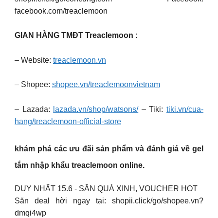
facebook.com/treaclemoon
GIAN HÀNG TMĐT Treaclemoon :
– Website:
treaclemoon.vn
– Shopee:
shopee.vn/treaclemoonvietnam
– Lazada:
lazada.vn/shop/watsons/
– Tiki:
tiki.vn/cua-
hang/treaclemoon-official-store
khám phá các ưu đãi sản phẩm và đánh giá về gel
tắm nhập khẩu treaclemoon online.
DUY NHẤT 15.6 ️- SĂN QUÀ XINH, VOUCHER HOT
Săn deal hời ngay tại: shopii.click/go/shopee.vn?
dmqi4wp