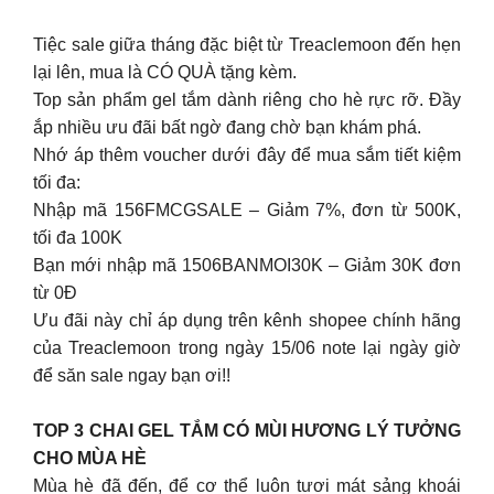
Tiệc sale giữa tháng đặc biệt từ Treaclemoon đến hẹn
lại lên, mua là CÓ QUÀ tặng kèm.
Top sản phẩm gel tắm dành riêng cho hè rực rỡ. Đầy
ắp nhiều ưu đãi bất ngờ đang chờ bạn khám phá.
Nhớ áp thêm voucher dưới đây để mua sắm tiết kiệm
tối đa:
Nhập mã 156FMCGSALE – Giảm 7%, đơn từ 500K,
tối đa 100K
Bạn mới nhập mã 1506BANMOI30K – Giảm 30K đơn
từ 0Đ
Ưu đãi này chỉ áp dụng trên kênh shopee chính hãng
của Treaclemoon trong ngày 15/06 note lại ngày giờ
để săn sale ngay bạn ơi!!
TOP 3 CHAI GEL TẮM CÓ MÙI HƯƠNG LÝ TƯỞNG
CHO MÙA HÈ
Mùa hè đã đến, để cơ thể luôn tươi mát sảng khoái