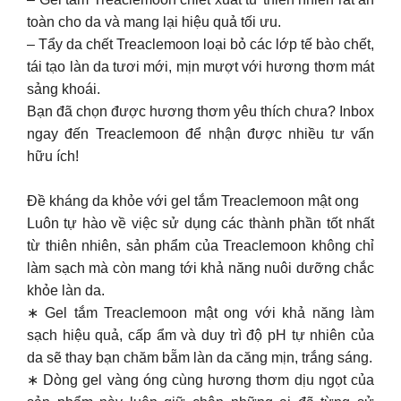
toàn cho da và mang lại hiệu quả tối ưu.
– Tẩy da chết Treaclemoon loại bỏ các lớp tế bào chết,
tái tạo làn da tươi mới, mịn mượt với hương thơm mát
sảng khoái.
Bạn đã chọn được hương thơm yêu thích chưa? Inbox
ngay đến Treaclemoon để nhận được nhiều tư vấn
hữu ích!
Đề kháng da khỏe với gel tắm Treaclemoon mật ong
Luôn tự hào về việc sử dụng các thành phần tốt nhất
từ thiên nhiên, sản phẩm của Treaclemoon không chỉ
làm sạch mà còn mang tới khả năng nuôi dưỡng chắc
khỏe làn da.
∗ Gel tắm Treaclemoon mật ong với khả năng làm
sạch hiệu quả, cấp ẩm và duy trì độ pH tự nhiên của
da sẽ thay bạn chăm bẵm làn da căng mịn, trắng sáng.
∗ Dòng gel vàng óng cùng hương thơm dịu ngọt của