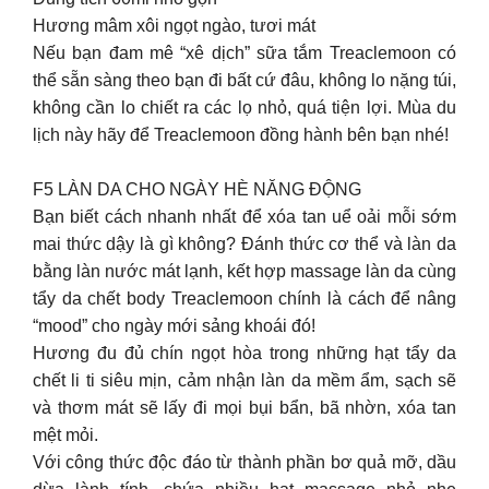
Hương mâm xôi ngọt ngào, tươi mát
Nếu bạn đam mê “xê dịch” sữa tắm Treaclemoon có
thể sẵn sàng theo bạn đi bất cứ đâu, không lo nặng túi,
không cần lo chiết ra các lọ nhỏ, quá tiện lợi. Mùa du
lịch này hãy để Treaclemoon đồng hành bên bạn nhé!
F5 LÀN DA CHO NGÀY HÈ NĂNG ĐỘNG
Bạn biết cách nhanh nhất để xóa tan uể oải mỗi sớm
mai thức dậy là gì không? Đánh thức cơ thể và làn da
bằng làn nước mát lạnh, kết hợp massage làn da cùng
tẩy da chết body Treaclemoon chính là cách để nâng
“mood” cho ngày mới sảng khoái đó!
Hương đu đủ chín ngọt hòa trong những hạt tẩy da
chết li ti siêu mịn, cảm nhận làn da mềm ẩm, sạch sẽ
và thơm mát sẽ lấy đi mọi bụi bẩn, bã nhờn, xóa tan
mệt mỏi.
Với công thức độc đáo từ thành phần bơ quả mỡ, dầu