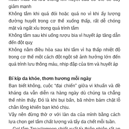
giảm mạnh
Không tắm khi quá đói hoặc quá no vì khi ấy lượng
đường huyết trong cơ thể xuống thấp, rất dễ chóng
mặt và ngất xỉu trong quá trình tắm
Không tắm sau khi uống rượu bia vì huyết áp tăng dẫn
đến đột quỵ
Không nằm điều hòa sau khi tắm vì hạ thấp nhiệt độ
trong cơ thể một cách đột ngột sẽ ảnh hưởng lớn đến
quá trình lưu thông máu, nhịp đập của tim và huyết áp
Bí kíp da khỏe, thơm hương mỗi ngày
Bạn biết không, cuộc “đại chiến” giữa vi khuẩn và đề
kháng da vẫn diễn ra hàng ngày dù chúng ta chẳng
thể nhìn thấy. Đó là khi bụi bẩn, bã nhờn bám chặt lỗ
chân lông khiến bạn khó chịu.
Vậy nên đừng thờ ơ với làn da của mình bằng cách
lựa chọn gel tắm chất lượng và tẩy da chết mỗi tuần.
– Gel tắm Treaclemoon chiết xuất từ thiên nhiên rất an