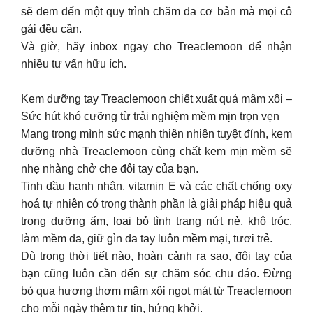
sẽ đem đến một quy trình chăm da cơ bản mà mọi cô
gái đều cần.
Và giờ, hãy inbox ngay cho Treaclemoon để nhận
nhiều tư vấn hữu ích.
Kem dưỡng tay Treaclemoon chiết xuất quả mâm xôi –
Sức hút khó cưỡng từ trải nghiệm mềm mịn trọn vẹn
Mang trong mình sức mạnh thiên nhiên tuyệt đỉnh, kem
dưỡng nhà Treaclemoon cùng chất kem mịn mềm sẽ
nhẹ nhàng chở che đôi tay của bạn.
Tinh dầu hạnh nhân, vitamin E và các chất chống oxy
hoá tự nhiên có trong thành phần là giải pháp hiệu quả
trong dưỡng ẩm, loại bỏ tình trạng nứt nẻ, khô tróc,
làm mềm da, giữ gìn da tay luôn mềm mại, tươi trẻ.
Dù trong thời tiết nào, hoàn cảnh ra sao, đôi tay của
bạn cũng luôn cần đến sự chăm sóc chu đáo. Đừng
bỏ qua hương thơm mâm xôi ngọt mát từ Treaclemoon
cho mỗi ngày thêm tự tin, hứng khởi.