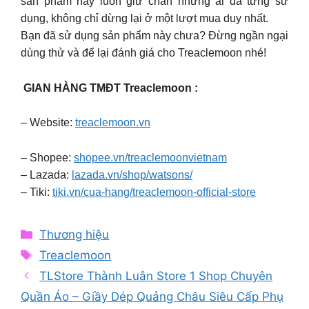
sản phẩm này luôn giữ chân những ai đã từng sử
dụng, không chỉ dừng lại ở một lượt mua duy nhất.
Bạn đã sử dụng sản phẩm này chưa? Đừng ngần ngại
dùng thử và để lại đánh giá cho Treaclemoon nhé!
GIAN HÀNG TMĐT Treaclemoon :
– Website:
treaclemoon.vn
– Shopee:
shopee.vn/treaclemoonvietnam
– Lazada:
lazada.vn/shop/watsons/
– Tiki:
tiki.vn/cua-hang/treaclemoon-official-store
Categories
Thương hiệu
Tags
Treaclemoon
TLStore Thành Luân Store 1 Shop Chuyên
Quần Áo – Giầy Dép Quảng Châu Siêu Cấp Phụ