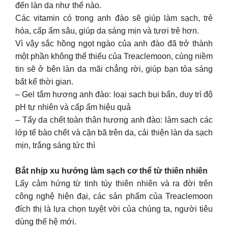
đến làn da như thế nào.
Các vitamin có trong anh đào sẽ giúp làm sạch, trẻ
hóa, cấp ẩm sâu, giúp da sáng mịn và tươi trẻ hơn.
Vì vậy sắc hồng ngọt ngào của anh đào đã trở thành
một phần không thể thiếu của Treaclemoon, cùng niềm
tin sẽ ở bên làn da mãi chẳng rời, giúp bạn tỏa sáng
bất kể thời gian.
– Gel tắm hương anh đào: loại sạch bụi bẩn, duy trì độ
pH tự nhiên và cấp ẩm hiệu quả
– Tẩy da chết toàn thân hương anh đào: làm sạch các
lớp tế bào chết và cặn bã trên da, cải thiện làn da sạch
mịn, trắng sáng tức thì
Bắt nhịp xu hướng làm sạch cơ thể từ thiên nhiên
Lấy cảm hứng từ tinh túy thiên nhiên và ra đời trên
công nghệ hiện đại, các sản phẩm của Treaclemoon
đích thị là lựa chọn tuyệt vời của chúng ta, người tiêu
dùng thế hệ mới.