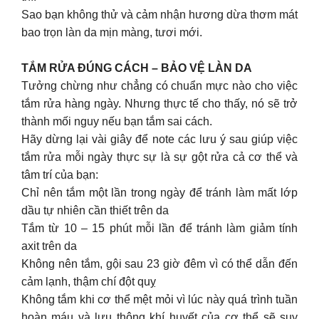
Sao bạn không thử và cảm nhận hương dừa thơm mát
bao trọn làn da mịn màng, tươi mới.
TẮM RỬA ĐÚNG CÁCH – BẢO VỆ LÀN DA
Tưởng chừng như chẳng có chuẩn mực nào cho việc
tắm rửa hàng ngày. Nhưng thực tế cho thấy, nó sẽ trở
thành mối nguy nếu bạn tắm sai cách.
Hãy dừng lại vài giây để note các lưu ý sau giúp việc
tắm rửa mỗi ngày thực sự là sự gột rửa cả cơ thể và
tâm trí của bạn:
Chỉ nên tắm một lần trong ngày để tránh làm mất lớp
dầu tự nhiên cần thiết trên da
Tắm từ 10 – 15 phút mỗi lần để tránh làm giảm tính
axit trên da
Không nên tắm, gội sau 23 giờ đêm vì có thể dẫn đến
cảm lạnh, thậm chí đột quỵ
Không tắm khi cơ thể mệt mỏi vì lúc này quá trình tuần
hoàn máu và lưu thông khí huyết của cơ thể sẽ suy