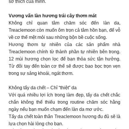
sở thích của mình.
Vương vấn làn hương trái cây thơm mát
Không chỉ quan tâm chăm sóc đến làn da,
Treaclemoon còn muốn ôm trọn cả tâm hồn bạn, để vỗ
về cơ thể mệt mỏi sau những bộn bề cuộc sống.
Hương thơm tự nhiên của các sản phẩm nhà
Treaclemoon chính từ thành phần tự nhiên bên trong.
12 mùi hương chọn lọc để bạn thỏa sức tận hưởng.
Từ đôi tay đến toàn cơ thể sẽ được bao bọc trọn vẹn
trong sự sảng khoái, ngát thơm.
Không tẩy da chết – Chỉ “thiệt” da
Với quá nhiều lợi ích trong làm đẹp, tẩy da chết chắc
chắn không thể thiếu trong routine chăm sóc hằng
ngày nếu bạn muốn chạm đến làn da mơ ước.
Tẩy da chết toàn thân Treaclemoon hương đu đủ sẽ là
lựa chọn hài lòng cho bạn.