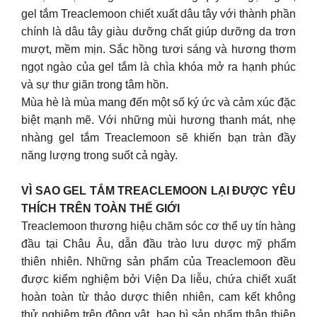
gel tắm Treaclemoon chiết xuất dâu tây với thành phần
chính là dâu tây giàu dưỡng chất giúp dưỡng da trơn
mượt, mềm mịn. Sắc hồng tươi sáng và hương thơm
ngọt ngào của gel tắm là chìa khóa mở ra hạnh phúc
và sự thư giãn trong tâm hồn.
Mùa hè là mùa mang đến một số ký ức và cảm xúc đặc
biệt mạnh mẽ. Với những mùi hương thanh mát, nhẹ
nhàng gel tắm Treaclemoon sẽ khiến bạn tràn đầy
năng lượng trong suốt cả ngày.
VÌ SAO GEL TẮM TREACLEMOON LẠI ĐƯỢC YÊU
THÍCH TRÊN TOÀN THẾ GIỚI
Treaclemoon thương hiệu chăm sóc cơ thể uy tín hàng
đầu tại Châu Âu, dẫn đầu trào lưu dược mỹ phẩm
thiên nhiên. Những sản phẩm của Treaclemoon đều
được kiểm nghiệm bởi Viện Da liễu, chứa chiết xuất
hoàn toàn từ thảo dược thiên nhiên, cam kết không
thử nghiệm trên động vật, bao bì sản phẩm thân thiện