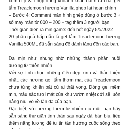
xem clip và chụp đúng khoảnh khắc hai nửa chai gel
tắm Treaclemoon hương Vanilla ghép lại hoàn chỉnh
– Bước 4: Comment màn hình ghép đúng ở bước 3 +
số may mắn từ 000 – 200 + tag thêm 3 người bạn
Thời gian diễn ra minigame: đến hết ngày 8/5/2022
20 phần quà hấp dẫn là gel tắm Treaclemoon hương
Vanilla 500ML đã sẵn sàng để dành tặng đến các bạn.
Da mịn như nhung nhờ những thành phần nuôi
dưỡng từ thiên nhiên
Với sự tinh chọn những điều đẹp xinh và thân thiện
nhất, các hương gel tắm thơm mát của Treaclemoon
chưa từng khiến bất cứ ai thất vọng. Dòng gel mềm
mịn, màu sắc tươi mát của khu vườn nhiệt đới sẽ luôn
nâng niu, vỗ về làn da của bạn.
Đặc biệt, với hương thơm tự nhiên dịu mũi, bạn hãy
sẵn sàng thư giãn tinh thần sau ngày dài bận bịu, tiếp
thêm năng lượng để tự tin tận hưởng cuộc sống theo