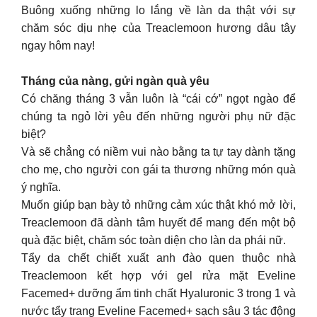
Buông xuống những lo lắng về làn da thật với sự
chăm sóc dịu nhẹ của Treaclemoon hương dâu tây
ngay hôm nay!
Tháng của nàng, gửi ngàn quà yêu
Có chăng tháng 3 vẫn luôn là “cái cớ” ngọt ngào để
chúng ta ngỏ lời yêu đến những người phụ nữ đặc
biệt?
Và sẽ chẳng có niềm vui nào bằng ta tự tay dành tặng
cho mẹ, cho người con gái ta thương những món quà
ý nghĩa.
Muốn giúp bạn bày tỏ những cảm xúc thật khó mở lời,
Treaclemoon đã dành tâm huyết để mang đến một bộ
quà đặc biệt, chăm sóc toàn diện cho làn da phái nữ.
Tẩy da chết chiết xuất anh đào quen thuộc nhà
Treaclemoon kết hợp với gel rửa mặt Eveline
Facemed+ dưỡng ẩm tinh chất Hyaluronic 3 trong 1 và
nước tẩy trang Eveline Facemed+ sạch sâu 3 tác động