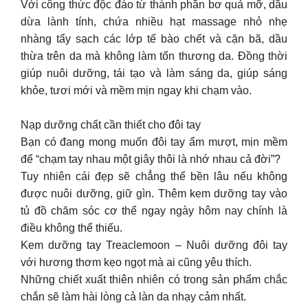
Với công thức độc đáo từ thành phần bơ quả mỡ, dầu
dừa lành tính, chứa nhiều hạt massage nhỏ nhẹ
nhàng tẩy sạch các lớp tế bào chết và cặn bã, dầu
thừa trên da mà không làm tổn thương da. Đồng thời
giúp nuôi dưỡng, tái tạo và làm sáng da, giúp sáng
khỏe, tươi mới và mềm mịn ngay khi chạm vào.
Nạp dưỡng chất cần thiết cho đôi tay
Bạn có đang mong muốn đôi tay ẩm mượt, mịn mềm
để “chạm tay nhau một giây thôi là nhớ nhau cả đời”?
Tuy nhiên cái đẹp sẽ chẳng thể bền lâu nếu không
được nuôi dưỡng, giữ gìn. Thêm kem dưỡng tay vào
tủ đồ chăm sóc cơ thể ngay ngày hôm nay chính là
điều không thể thiếu.
Kem dưỡng tay Treaclemoon – Nuôi dưỡng đôi tay
với hương thơm kẹo ngọt mà ai cũng yêu thích.
Những chiết xuất thiên nhiên có trong sản phẩm chắc
chắn sẽ làm hài lòng cả làn da nhạy cảm nhất.