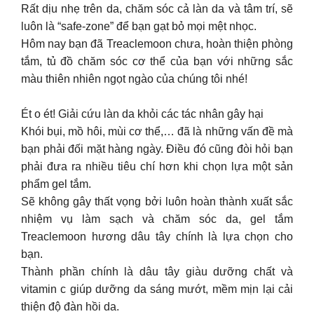
Rất dịu nhẹ trên da, chăm sóc cả làn da và tâm trí, sẽ
luôn là “safe-zone” để bạn gạt bỏ mọi mệt nhọc.
Hôm nay bạn đã Treaclemoon chưa, hoàn thiện phòng
tắm, tủ đồ chăm sóc cơ thể của bạn với những sắc
màu thiên nhiên ngọt ngào của chúng tôi nhé!
Ét o ét! Giải cứu làn da khỏi các tác nhân gây hại
Khói bụi, mồ hôi, mùi cơ thể,… đã là những vấn đề mà
bạn phải đối mặt hàng ngày. Điều đó cũng đòi hỏi bạn
phải đưa ra nhiều tiêu chí hơn khi chọn lựa một sản
phẩm gel tắm.
Sẽ không gây thất vọng bởi luôn hoàn thành xuất sắc
nhiệm vụ làm sạch và chăm sóc da, gel tắm
Treaclemoon hương dâu tây chính là lựa chọn cho
bạn.
Thành phần chính là dâu tây giàu dưỡng chất và
vitamin c giúp dưỡng da sáng mướt, mềm mịn lại cải
thiện độ đàn hồi da.