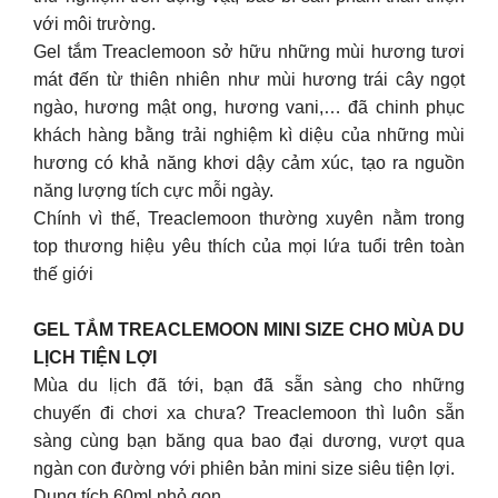
với môi trường.
Gel tắm Treaclemoon sở hữu những mùi hương tươi
mát đến từ thiên nhiên như mùi hương trái cây ngọt
ngào, hương mật ong, hương vani,… đã chinh phục
khách hàng bằng trải nghiệm kì diệu của những mùi
hương có khả năng khơi dậy cảm xúc, tạo ra nguồn
năng lượng tích cực mỗi ngày.
Chính vì thế, Treaclemoon thường xuyên nằm trong
top thương hiệu yêu thích của mọi lứa tuổi trên toàn
thế giới
GEL TẮM TREACLEMOON MINI SIZE CHO MÙA DU
LỊCH TIỆN LỢI
Mùa du lịch đã tới, bạn đã sẵn sàng cho những
chuyến đi chơi xa chưa? Treaclemoon thì luôn sẵn
sàng cùng bạn băng qua bao đại dương, vượt qua
ngàn con đường với phiên bản mini size siêu tiện lợi.
Dung tích 60ml nhỏ gọn