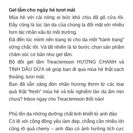
Gel tắm cho ngày hè tươi mát
Mùa hè với cái nóng oi bức khó chịu đã gõ cửa rồi.
Đây cũng là lúc làn da của chúng ta đối mặt với nhiều
hơn tác nhân xấu từ môi trường.
Đã đến lúc mình nên trang bị cho da một “hành trang”
vững chắc rồi. Và tất nhiên là từ bước chọn sản phẩm
chăm sóc cơ bản như gel tắm.
Bộ đôi gel tắm Treaclemoon HƯƠNG CHANH và
TINH DẦU DỪA sẽ giúp bạn đi qua mùa hè thật sạch
thoáng, tươi mát.
Bạn đã sẵn sàng đón nhận hương thơm từ các loại
quả thật “fresh” mùa hè và trải nghiệm làn da ẩm mịn
chưa? Inbox ngay cho Treaclemoon thôi nào!
Phủ lên da những dưỡng chất tinh khiết từ anh đào
Có lẽ với cộng đồng yêu làm đẹp, chẳng cần nhiều lời
cũng rõ quả cherry – anh đào có ảnh hưởng tích cực