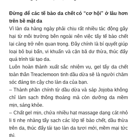
Đừng để các tế bào da chết có “cơ hội” ở lâu hơn
trên bề mặt da
Vì làn da hàng ngày phải chịu rất nhiều tác động gây
hại từ môi trường bên ngoài nên việc tẩy tế bào chết
lại càng trở nên quan trọng. Đây chính là bí quyết giúp
loại bỏ bụi bẩn, vi khuẩn và cặn bã dư thừa, thúc đẩy
quá trình tái tạo da.
Luôn hoàn thành xuất sắc nhiệm vụ, gel tẩy da chết
toàn thân Treaclemoon tinh dầu dừa sẽ là người chăm
sóc đáng tin cậy cho làn da của bạn.
– Thành phần chính từ dầu dừa và sáp Jojoba không
chỉ làm sạch thông thoáng mà còn dưỡng da mềm
mịn, sáng khỏe.
– Chất gel mịn, chứa nhiều hạt massage dạng cát nhỏ
li ti nhẹ nhàng tẩy sạch các lớp tế bào chết, dầu thừa
trên da, thúc đẩy tái tạo làn da tươi mới, mềm mại tức
thì.