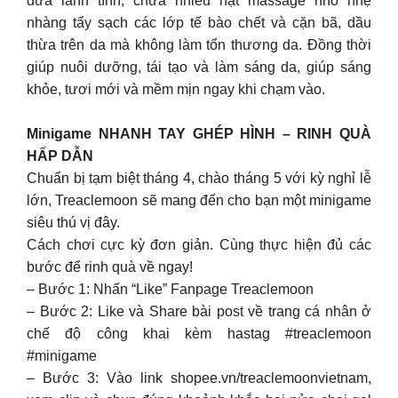
dừa lành tính, chứa nhiều hạt massage nhỏ nhẹ
nhàng tẩy sạch các lớp tế bào chết và cặn bã, dầu
thừa trên da mà không làm tổn thương da. Đồng thời
giúp nuôi dưỡng, tái tạo và làm sáng da, giúp sáng
khỏe, tươi mới và mềm mịn ngay khi chạm vào.
Minigame NHANH TAY GHÉP HÌNH – RINH QUÀ
HẤP DẪN
Chuẩn bị tạm biệt tháng 4, chào tháng 5 với kỳ nghỉ lễ
lớn, Treaclemoon sẽ mang đến cho bạn một minigame
siêu thú vị đây.
Cách chơi cực kỳ đơn giản. Cùng thực hiện đủ các
bước để rinh quà về ngay!
– Bước 1: Nhấn “Like” Fanpage Treaclemoon
– Bước 2: Like và Share bài post về trang cá nhân ở
chế độ công khai kèm hastag #treaclemoon
#minigame
– Bước 3: Vào link shopee.vn/treaclemoonvietnam,