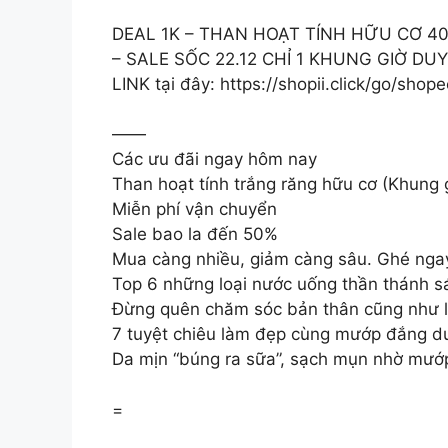
DEAL 1K – THAN HOẠT TÍNH HỮU CƠ 4
– SALE SỐC 22.12 CHỈ 1 KHUNG GIỜ DU
LINK tại đây: https://shopii.click/go/sho
——
Các ưu đãi ngay hôm nay
Than hoạt tính trắng răng hữu cơ (Khung g
Miễn phí vận chuyển
Sale bao la đến 50%
Mua càng nhiều, giảm càng sâu. Ghé nga
Top 6 những loại nước uống thần thánh 
Đừng quên chăm sóc bản thân cũng như l
7 tuyệt chiêu làm đẹp cùng mướp đắng dướ
Da mịn “búng ra sữa”, sạch mụn nhờ mướp 
=