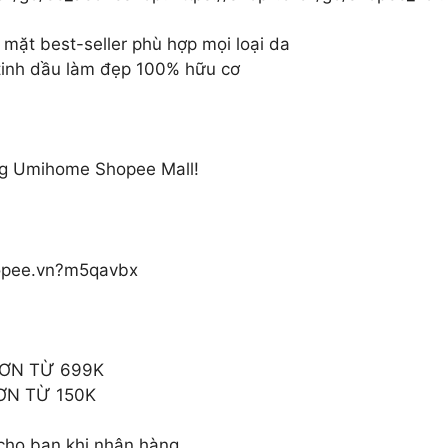
ặt best-seller phù hợp mọi loại da
 tinh dầu làm đẹp 100% hữu cơ
ùng Umihome Shopee Mall!
shopee.vn?m5qavbx
ĐƠN TỪ 699K
ƠN TỪ 150K
cho bạn khi nhận hàng