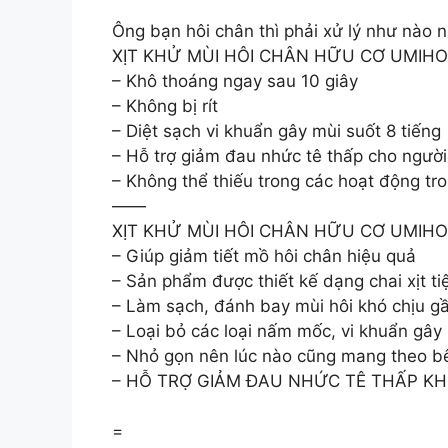
Ông bạn hôi chân thì phải xử lý như nào n
XỊT KHỬ MÙI HÔI CHÂN HỮU CƠ UMIHOM
– Khô thoáng ngay sau 10 giây
– Không bị rít
– Diệt sạch vi khuẩn gây mùi suốt 8 tiếng
– Hỗ trợ giảm đau nhức tê thấp cho người
– Không thể thiếu trong các hoạt động tro
——
XỊT KHỬ MÙI HÔI CHÂN HỮU CƠ UMIH
– Giúp giảm tiết mồ hôi chân hiệu quả
– Sản phẩm được thiết kế dạng chai xịt 
– Làm sạch, đánh bay mùi hôi khó chịu gầ
– Loại bỏ các loại nấm mốc, vi khuẩn gây 
– Nhỏ gọn nên lúc nào cũng mang theo b
– HỖ TRỢ GIẢM ĐAU NHỨC TÊ THẤP KH
=