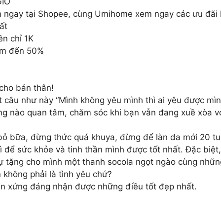
GIỜ
ăn ngay tại Shopee, cùng Umihome xem ngay các ưu đãi 
ất
n chỉ 1K
ảm đến 50%
 cho bản thân!
t câu như này “Mình không yêu mình thì ai yêu được mìn
àng nào quan tâm, chăm sóc khi bạn vẫn đang xuề xòa v
ỏ bữa, đừng thức quá khuya, đừng để làn da mới 20 tuổ
 để sức khỏe và tinh thần mình được tốt nhất. Đặc biệt,
tự tặng cho mình một thanh socola ngọt ngào cùng nhữn
 không phải là tình yêu chứ?
ạn xứng đáng nhận được những điều tốt đẹp nhất.