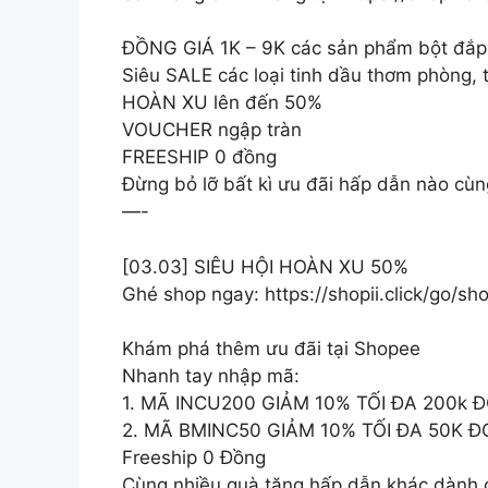
ĐỒNG GIÁ 1K – 9K các sản phẩm bột đắp m
Siêu SALE các loại tinh dầu thơm phòng,
HOÀN XU lên đến 50%
VOUCHER ngập tràn
FREESHIP 0 đồng
Đừng bỏ lỡ bất kì ưu đãi hấp dẫn nào c
—-
[03.03] SIÊU HỘI HOÀN XU 50%
Ghé shop ngay: https://shopii.click/go/
Khám phá thêm ưu đãi tại Shopee
Nhanh tay nhập mã:
1. MÃ INCU200 GIẢM 10% TỐI ĐA 200k 
2. MÃ BMINC50 GIẢM 10% TỐI ĐA 50K Đ
Freeship 0 Đồng
Cùng nhiều quà tặng hấp dẫn khác dành 