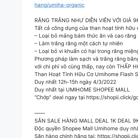
hang/umiha-organic
RĂNG TRẮNG NHƯ DIỄN VIÊN VỚI GIÁ 9
Tất cả công dụng của than hoạt tính hữu
– Loại bỏ mảng bám thức ăn và cao răng
– Làm trắng răng một cách tự nhiên
– Loại bỏ vi khuẩn có hại trong răng miện
Phương pháp làm sạch và trắng răng bằng 
với chi phí vô cùng thấp, nay còn THẤP H
Than Hoạt Tính Hữu Cơ Umihome Flash S
Duy nhất 12h-15h ngày 4/3/2022
Duy nhất tại UMIHOME SHOPEE MALL
“Chớp” deal ngay tại https://shopii.clic
——
SĂN SALE HÀNG MALL DEAL 1K DEAL 9
Độc quyền Shopee Mall Umihome duy nhấ
Săn hàng chính hãng tại: https://shopii.