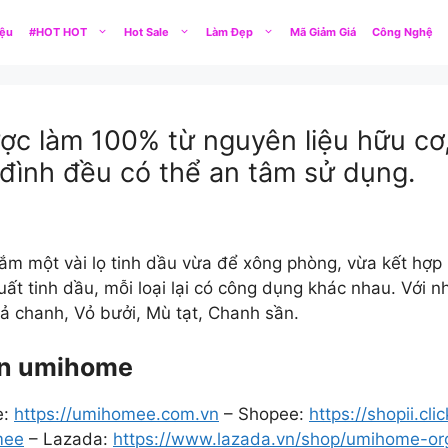
iệu
#HOT HOT
Hot Sale
Làm Đẹp
Mã Giảm Giá
Công Nghệ
c làm 100% từ nguyên liệu hữu cơ
 đình đều có thể an tâm sử dụng.
m một vài lọ tinh dầu vừa để xông phòng, vừa kết hợp l
xuất tinh dầu, mỗi loại lại có công dụng khác nhau. Với
Sả chanh, Vỏ bưởi, Mù tạt, Chanh sần.
 in umihome
e:
https://umihomee.com.vn
– Shopee:
https://shopii.c
mee
– Lazada:
https://www.lazada.vn/shop/umihome-orga