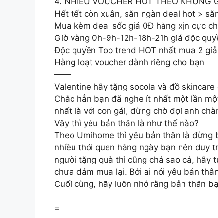
4. NHIỀU VOUCHER HOT THEO KHUNG 
Hết tết còn xuân, săn ngàn deal hot > s
Mua kèm deal sốc giá 0Đ hàng xịn cực ch
Giờ vàng 0h-9h-12h-18h-21h giá độc quyề
Độc quyền Top trend HOT nhất mua 2 gi
Hàng loạt voucher dành riêng cho bạn
——
Valentine hãy tặng socola và đồ skincare
Chắc hẳn bạn đã nghe ít nhất một lần mộ
nhất là với con gái, đừng chờ đợi anh ch
Vậy thì yêu bản thân là như thế nào?
Theo Umihome thì yêu bản thân là đừng b
nhiều thói quen hằng ngày bạn nên duy trì
người tặng quà thì cũng chả sao cả, hãy 
chưa dám mua lại. Bởi ai nói yêu bản thân
Cuối cùng, hãy luôn nhớ rằng bản thân b
=