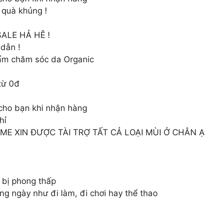
 quà khủng !
SALE HẢ HÊ !
dẫn !
hẩm chăm sóc da Organic
từ 0đ
cho bạn khi nhận hàng
hỉ
E XIN ĐƯỢC TÀI TRỢ TẤT CẢ LOẠI MÙI Ở CHÂN Ạ
 bị phong thấp
ng ngày như đi làm, đi chơi hay thể thao