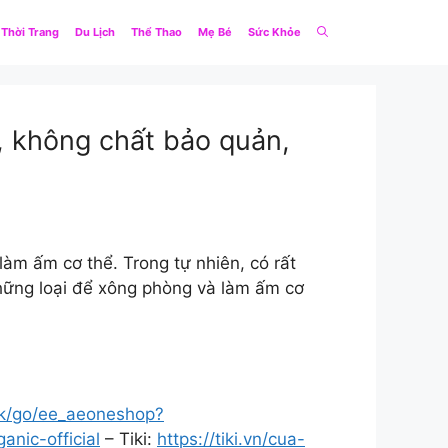
Thời Trang
Du Lịch
Thể Thao
Mẹ Bé
Sức Khỏe
, không chất bảo quản,
àm ấm cơ thể. Trong tự nhiên, có rất
 những loại để xông phòng và làm ấm cơ
lick/go/ee_aeoneshop?
nic-official
– Tiki:
https://tiki.vn/cua-