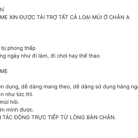
hỉ
E XIN ĐƯỢC TÀI TRỢ TẤT CẢ LOẠI MÙI Ở CHÂN Ạ
 bị phong thấp
ng ngày như đi làm, đi chơi hay thể thao
OME
tiện dụng, dễ dàng mang theo, dễ dàng sử dụng hàng ng
n như tức thì.
mùi hôi.
ên mình được.
I TÁC ĐỘNG TRỰC TIẾP TỪ LÒNG BÀN CHÂN.