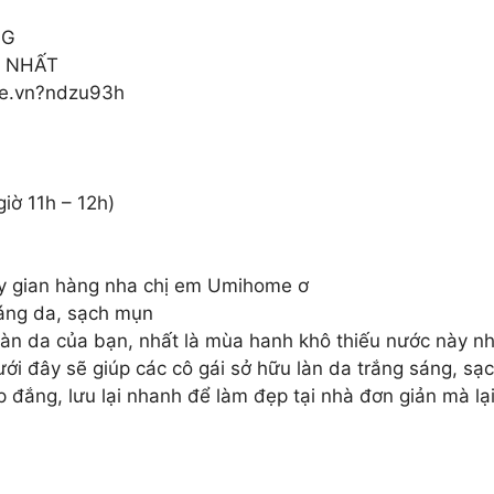
0G
Y NHẤT
pee.vn?ndzu93h
iờ 11h – 12h)
y gian hàng nha chị em Umihome ơ
sáng da, sạch mụn
àn da của bạn, nhất là mùa hanh khô thiếu nước này n
i đây sẽ giúp các cô gái sở hữu làn da trắng sáng, sạ
đắng, lưu lại nhanh để làm đẹp tại nhà đơn giản mà lạ