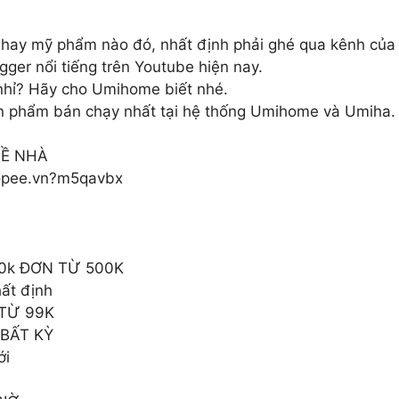
hay mỹ phẩm nào đó, nhất định phải ghé qua kênh của 
er nổi tiếng trên Youtube hiện nay.
nhỉ? Hãy cho Umihome biết nhé.
ản phẩm bán chạy nhất tại hệ thống Umihome và Umiha.
VỀ NHÀ
shopee.vn?m5qavbx
00k ĐƠN TỪ 500K
ất định
 TỪ 99K
 BẤT KỲ
ới