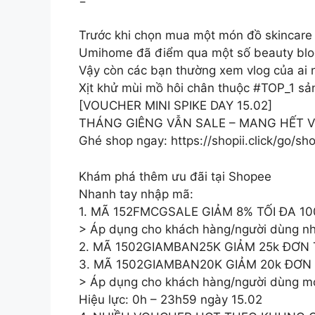
Trước khi chọn mua một món đồ skincare 
Umihome đã điểm qua một số beauty blogg
Vậy còn các bạn thường xem vlog của ai 
Xịt khử mùi mồ hôi chân thuộc #TOP_1 s
[VOUCHER MINI SPIKE DAY 15.02]
THÁNG GIÊNG VẪN SALE – MANG HẾT 
Ghé shop ngay: https://shopii.click/go/
Khám phá thêm ưu đãi tại Shopee
Nhanh tay nhập mã:
1. MÃ 152FMCGSALE GIẢM 8% TỐI ĐA 1
> Áp dụng cho khách hàng/người dùng nh
2. MÃ 1502GIAMBAN25K GIẢM 25k ĐƠN
3. MÃ 1502GIAMBAN20K GIẢM 20k ĐƠN
> Áp dụng cho khách hàng/người dùng m
Hiệu lực: 0h – 23h59 ngày 15.02