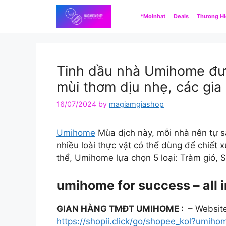
Skip
*Moinhat
Deals
Thương H
to
content
Tinh dầu nhà Umihome đượ
mùi thơm dịu nhẹ, các gia
16/07/2024
by
magiamgiashop
Umihome
Mùa dịch này, mỗi nhà nên tự sắ
nhiều loài thực vật có thể dùng để chiết 
thể, Umihome lựa chọn 5 loại: Tràm gió, 
umihome for success – all
GIAN HÀNG TMĐT UMIHOME :
– Websit
https://shopii.click/go/shopee_kol?umiho