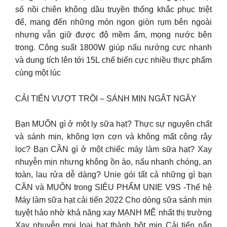
số nồi chiên không dầu truyền thống khắc phục triệt
để, mang đến những món ngon giòn rụm bên ngoài
nhưng vẫn giữ được độ mềm ẩm, mọng nước bên
trong. Công suất 1800W giúp nấu nướng cực nhanh
và dung tích lên tới 15L chế biến cực nhiều thực phẩm
cùng một lúc
CẢI TIẾN VƯỢT TRỘI – SÁNH MỊN NGẤT NGÂY
Bạn MUỐN gì ở một ly sữa hạt? Thực sự nguyên chất
và sánh mịn, không lợn cợn và không mất công rây
lọc? Bạn CẦN gì ở một chiếc máy làm sữa hạt? Xay
nhuyễn mịn nhưng không ồn ào, nấu nhanh chóng, an
toàn, lau rửa dễ dàng? Unie gói tất cả những gì bạn
CẦN và MUỐN trong SIÊU PHẨM UNIE V9S -Thế hệ
Máy làm sữa hạt cải tiến 2022 Cho dòng sữa sánh mịn
tuyệt hảo nhờ khả năng xay MẠNH MẼ nhất thị trường
Xay nhuyễn mọi loại hạt thành bột mịn Cải tiến nắp