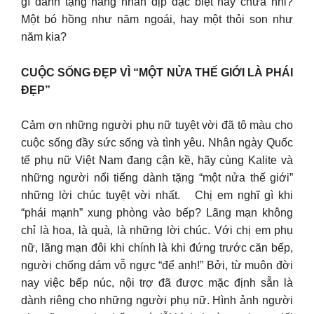
gì dành tặng nàng nhân dịp đặc biệt này chưa nhỉ?
Một bó hồng như năm ngoái, hay một thỏi son như
năm kia?
CUỘC SỐNG ĐẸP VÌ “MỘT NỬA THẾ GIỚI LÀ PHÁI
ĐẸP”
Cảm ơn những người phụ nữ tuyệt vời đã tô màu cho
cuộc sống đầy sức sống và tình yêu. Nhân ngày Quốc
tế phụ nữ Việt Nam đang cận kề, hãy cùng Kalite và
những người nổi tiếng dành tặng “một nửa thế giới”
những lời chúc tuyệt vời nhất. Chị em nghĩ gì khi
“phái mạnh” xung phòng vào bếp? Lãng mạn không
chỉ là hoa, là quà, là những lời chúc. Với chị em phụ
nữ, lãng mạn đôi khi chính là khi đứng trước căn bếp,
người chống dám vỗ ngực “để anh!” Bởi, từ muôn đời
nay việc bếp núc, nội trợ đã được mặc định sẵn là
dành riêng cho những người phụ nữ. Hình ảnh người