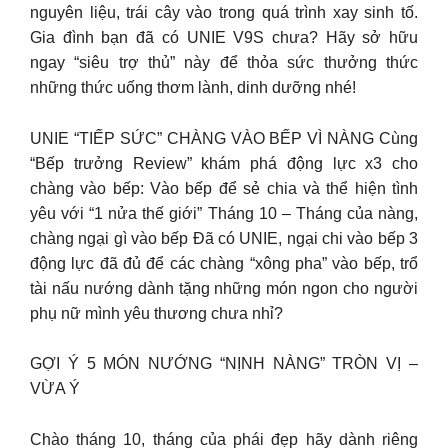
nguyên liệu, trái cây vào trong quá trình xay sinh tố.
Gia đình bạn đã có UNIE V9S chưa? Hãy sở hữu
ngay “siêu trợ thủ” này để thỏa sức thưởng thức
những thức uống thơm lành, dinh dưỡng nhé!
UNIE “TIẾP SỨC” CHÀNG VÀO BẾP VÌ NÀNG Cùng
“Bếp trưởng Review” khám phá động lực x3 cho
chàng vào bếp: Vào bếp để sẻ chia và thể hiện tình
yêu với “1 nửa thế giới” Tháng 10 – Tháng của nàng,
chàng ngại gì vào bếp Đã có UNIE, ngại chi vào bếp 3
động lực đã đủ để các chàng “xông pha” vào bếp, trổ
tài nấu nướng dành tặng những món ngon cho người
phụ nữ mình yêu thương chưa nhỉ?
GỢI Ý 5 MÓN NƯỚNG “NỊNH NÀNG” TRÒN VỊ –
VỪA Ý
Chào tháng 10, tháng của phái đẹp hãy dành riêng