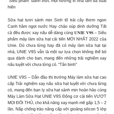
“Siêu phẩm” đánh thức mọi hương vị nhà làm đã suất
hiện
Sữa hạt tươi sánh mịn Sinh tố trái cây thơm ngon
Canh hầm ngọt nước Hay cháo súp dinh dưỡng Tất
cả đều được xay nấu dễ dàng cùng 𝐔𝐍𝐈𝐄 𝐕𝟗𝐒 – Siêu
phẩm máy làm sữa hạt cải tiến MỚI NHẤT 2022 của
Unie. Dù chưa từng hay đã có máy làm sữa hạt tại
nhà, UNIE V9S vẫn là một sự lựa chọn không thể bỏ
qua dành cho bạn, mang đến những trải nghiệm xay
nấu tuyệt vời chưa từng có. “Tân binh”
UNIE V9S – Dẫn đầu thị trường Máy làm sữa hạt cao
cấp Trải nghiệm xay nấu sữa hạt tuyệt vời chưa từng
có, mang đến bạn ly sữa hạt sánh mịn hoàn hảo cùng
Máy Làm Sữa Hạt UNIE V9S Động cơ cải tiến VƯỢT
MỌI ĐỐI THỦ, cho khả năng xay mạnh mẽ gấp 1,5 – 2
lần. Nắp chống trào nâng cấp với gioăng silicon 5 lớp