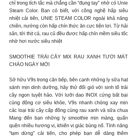
chỉ trong tích tắc mà chẳng cần “đụng tay” nhờ có Unie
Steam Color. Bạn có biết, với công nghệ hấp siêu
nhiệt cải tiến, UNIE STEAM COLOR ngoài khả năng
chiên, nướng còn hấp chín thức ăn cực tiện lợi. Từ hải
sản, tới thịt cá, rau củ đều được hấp chín mềm siêu tốc
nhờ hơi nước siêu nhiệt
SMOOTHIE TRÁI CÂY MIX RAU XANH TƯƠI MÁT
CHÀO NGÀY MỚI
Sở hữu V9s trong căn bếp, bên cạnh những ly sữa hạt
sánh mịn dinh dưỡng, hãy thử đổi gió với sinh tố trái
cây ngon tuyệt hảo. Với lưỡi dao INOX cứng bất bại
cùng động cơ siêu khỏe, V9s nhanh chóng xay mịn
các loại trái cây cấp đông cùng rau xanh và sữa chua
Mang đến bạn những ly smoothie mịn màng, quấn
quện nhiều hương vị, khiến vị giác bùng nổ. Tính năng
“tạm dừng” cải tiến, cho phép bạn dễ dàng thêm