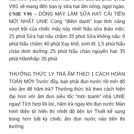
V9S sẽ mang đến bạn ly sữa hạt ấm nóng, ngọt ngào.
𝐔𝐍𝐈𝐄 𝐕𝟗𝐒 – DÒNG MÁY LÀM SỮA HẠT CẢI TIẾN
MỚI NHẤT UNIE Cùng “điểm danh” loạt tính năng
vượt trội của chiếc máy này nhé! Nấu sữa thảo mộc:
25 phút Sữa hạt nấu chậm: 35 phút Sữa không nấu: 8
phút Nấu chấm: 40 phút Xay khô, sinh tố: 1,5 phút Nấu
cháo dinh dưỡng: 25 phút Nấu cháo nguyên hạt: 35
phút Hầm/hấp: 35 phút
THƯỞNG THỨC LY TRÀ ẤM THEO 1 CÁCH HOÀN
TOÀN MỚI! Trước đây, bạn phải đun nước rồi mới đổ
vào ấm để hãm trà? Thưởng thức trà theo cách hiện
đại hơn với ấm đun siêu tốc “mới toanh” nhà UNIE
ngay! Tích hợp lõi lọc, hãm trà ngay khi đun nước Màn
hình điện tử hiển thị nhiệt độ tiện lợi Thiết kế sang
trọng hơn bất kỳ chiếc ấm đun nước nào trên thị
trường