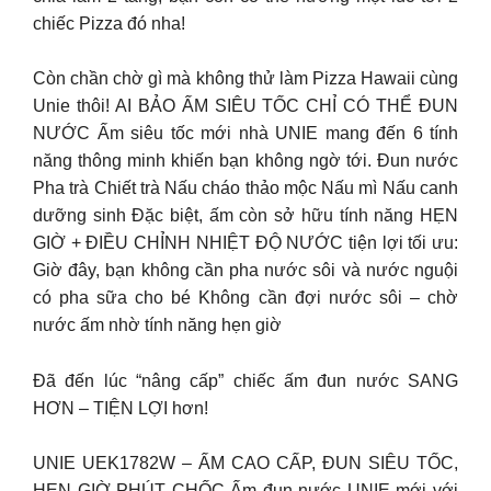
chiếc Pizza đó nha!
Còn chần chờ gì mà không thử làm Pizza Hawaii cùng
Unie thôi! AI BẢO ẤM SIÊU TỐC CHỈ CÓ THỂ ĐUN
NƯỚC Ấm siêu tốc mới nhà UNIE mang đến 6 tính
năng thông minh khiến bạn không ngờ tới. Đun nước
Pha trà Chiết trà Nấu cháo thảo mộc Nấu mì Nấu canh
dưỡng sinh Đặc biệt, ấm còn sở hữu tính năng HẸN
GIỜ + ĐIỀU CHỈNH NHIỆT ĐỘ NƯỚC tiện lợi tối ưu:
Giờ đây, bạn không cần pha nước sôi và nước nguội
có pha sữa cho bé Không cần đợi nước sôi – chờ
nước ấm nhờ tính năng hẹn giờ
Đã đến lúc “nâng cấp” chiếc ấm đun nước SANG
HƠN – TIỆN LỢI hơn!
UNIE UEK1782W – ẤM CAO CẤP, ĐUN SIÊU TỐC,
HẸN GIỜ PHÚT CHỐC Ấm đun nước UNIE mới với