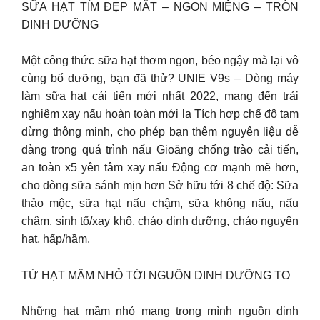
SỮA HẠT TÍM ĐẸP MẮT – NGON MIỆNG – TRÒN
DINH DƯỠNG
Một công thức sữa hạt thơm ngon, béo ngậy mà lại vô
cùng bổ dưỡng, bạn đã thử? UNIE V9s – Dòng máy
làm sữa hạt cải tiến mới nhất 2022, mang đến trải
nghiệm xay nấu hoàn toàn mới lạ Tích hợp chế độ tạm
dừng thông minh, cho phép bạn thêm nguyên liệu dễ
dàng trong quá trình nấu Gioăng chống trào cải tiến,
an toàn x5 yên tâm xay nấu Động cơ mạnh mẽ hơn,
cho dòng sữa sánh mịn hơn Sở hữu tới 8 chế độ: Sữa
thảo mộc, sữa hạt nấu chậm, sữa không nấu, nấu
chậm, sinh tố/xay khô, cháo dinh dưỡng, cháo nguyên
hạt, hấp/hầm.
TỪ HẠT MẦM NHỎ TỚI NGUỒN DINH DƯỠNG TO
Những hạt mầm nhỏ mang trong mình nguồn dinh