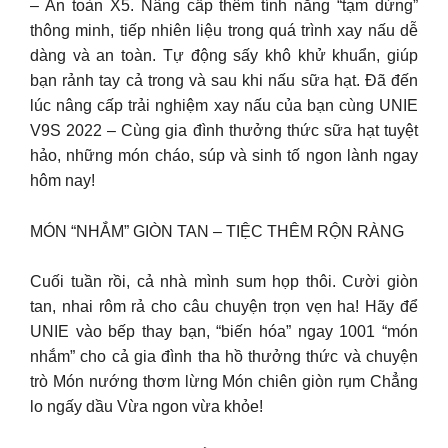
– An toàn X5. Nâng cấp thêm tính năng “tạm dừng”
thông minh, tiếp nhiên liệu trong quá trình xay nấu dễ
dàng và an toàn. Tự động sấy khô khử khuẩn, giúp
bạn rảnh tay cả trong và sau khi nấu sữa hạt. Đã đến
lúc nâng cấp trải nghiệm xay nấu của bạn cùng UNIE
V9S 2022 – Cùng gia đình thưởng thức sữa hạt tuyệt
hảo, những món cháo, súp và sinh tố ngon lành ngay
hôm nay!
MÓN “NHẮM” GIÒN TAN – TIỆC THÊM RỘN RÀNG
Cuối tuần rồi, cả nhà mình sum họp thôi. Cười giòn
tan, nhai rôm rả cho câu chuyện trọn vẹn ha! Hãy để
UNIE vào bếp thay bạn, “biến hóa” ngay 1001 “món
nhắm” cho cả gia đình tha hồ thưởng thức và chuyện
trò Món nướng thơm lừng Món chiên giòn rụm Chẳng
lo ngấy dầu Vừa ngon vừa khỏe!