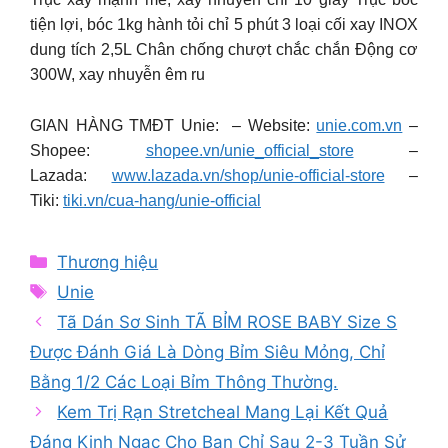
tiện lợi, bóc 1kg hành tỏi chỉ 5 phút 3 loại cối xay INOX
dung tích 2,5L Chân chống chượt chắc chắn Động cơ
300W, xay nhuyễn êm ru
GIAN HÀNG TMĐT Unie: – Website:
unie.com.vn
–
Shopee:
shopee.vn/unie_official_store
–
Lazada:
www.lazada.vn/shop/unie-official-store
–
Tiki:
tiki.vn/cua-hang/unie-official
Categories
Thương hiệu
Tags
Unie
Tã Dán Sơ Sinh TÃ BỈM ROSE BABY Size S
Được Đánh Giá Là Dòng Bỉm Siêu Mỏng, Chỉ
Bằng 1/2 Các Loại Bỉm Thông Thường.
Kem Trị Rạn Stretcheal Mang Lại Kết Quả
Đáng Kinh Ngạc Cho Bạn Chỉ Sau 2-3 Tuần Sử