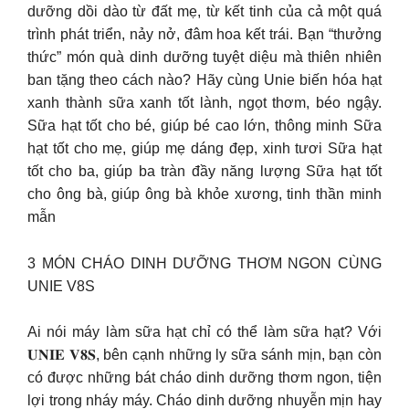
dưỡng dồi dào từ đất mẹ, từ kết tinh của cả một quá
trình phát triển, nảy nở, đâm hoa kết trái. Bạn “thưởng
thức” món quà dinh dưỡng tuyệt diệu mà thiên nhiên
ban tặng theo cách nào? Hãy cùng Unie biến hóa hạt
xanh thành sữa xanh tốt lành, ngọt thơm, béo ngậy.
Sữa hạt tốt cho bé, giúp bé cao lớn, thông minh Sữa
hạt tốt cho mẹ, giúp mẹ dáng đẹp, xinh tươi Sữa hạt
tốt cho ba, giúp ba tràn đầy năng lượng Sữa hạt tốt
cho ông bà, giúp ông bà khỏe xương, tinh thần minh
mẫn
3 MÓN CHÁO DINH DƯỠNG THƠM NGON CÙNG
UNIE V8S
Ai nói máy làm sữa hạt chỉ có thể làm sữa hạt? Với
𝐔𝐍𝐈𝐄 𝐕𝟖𝐒, bên cạnh những ly sữa sánh mịn, bạn còn
có được những bát cháo dinh dưỡng thơm ngon, tiện
lợi trong nháy máy. Cháo dinh dưỡng nhuyễn mịn hay