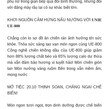
phụ nữ trong gian bếp quá đỗi bình thường, nhưng đối
với đấng mày râu lại có sự khác biệt lớn.
KHƠI NGUỒN CẢM HỨNG NẤU NƯỚNG VỚI 𝐔𝐍𝐈𝐄
𝐔𝐄-𝟖𝟎𝟎
Chẳng còn lo sợ đồ ăn chiên rán ảnh hưởng tới sức
khỏe. Thỏa sức sáng tạo vạn món ngon cùng UE-800
Công nghệ chiên không dầu của UE-800 giúp giảm
hơn 88% lượng chất béo và 65% lượng calo dư thừa
mà vẫn đảm bảo hương vị tuyệt hảo! Món chiên giòn
tan Món nướng vàng ruộm Bên trong vẫn mềm ẩm,
mọng nước
MỞ TIỆC 20.10 THỊNH SOẠN, CHẲNG NGẠI CHẾ
BIẾN!
Món ngon tươi ngọt, trọn dinh dưỡng được chế biến