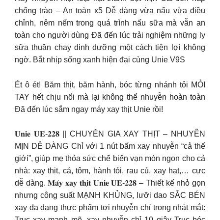
chống trào – An toàn x5 Dễ dàng vừa nấu vừa điều
chỉnh, nêm nếm trong quá trình nấu sữa mà vẫn an
toàn cho người dùng Đã đến lúc trải nghiệm những ly
sữa thuần chay dinh dưỡng một cách tiện lợi không
ngờ. Bắt nhịp sống xanh hiện đại cùng Unie V9S
Ét ô ét! Băm thịt, băm hành, bóc từng nhánh tỏi MỎI
TAY hết chịu nổi mà lại không thể nhuyễn hoàn toàn
Đã đến lúc sắm ngay máy xay thịt Unie rồi!
𝐔𝐧𝐢𝐞 𝐔𝐄-𝟐𝟐𝟖 || CHUYÊN GIA XAY THỊT – NHUYỄN
MỊN DỄ DÀNG Chỉ với 1 nút bấm xay nhuyễn “cả thế
giới”, giúp mẹ thỏa sức chế biến vạn món ngon cho cả
nhà: xay thịt, cá, tôm, hành tỏi, rau củ, xay hạt,… cực
dễ dàng. 𝐌𝐚́𝐲 𝐱𝐚𝐲 𝐭𝐡𝐢̣𝐭 𝐔𝐧𝐢𝐞 𝐔𝐄-𝟐𝟐𝟖 – Thiết kế nhỏ gọn
nhưng công suất MẠNH KHỦNG, lưỡi dao SẮC BÉN
xay đa dạng thực phẩm tơi nhuyễn chỉ trong nhát mắt:
Trục xay mạnh mẽ, xay nhuyễn chỉ 10 giây Trục bóc