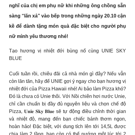
nghĩ của chị em phụ nữ khi những ông chồng sẵn
sàng “lăn xả” vào bếp trong những ngày 20.10 cận
kề để dành tặng món quà đặc biệt cho người phụ
nữ mình yêu thương nhé!
Tạo hương vị nhiệt đới bùng nổ cùng UNIE SKY
BLUE
Cuối tuần rồi, chiêu đãi cả nhà món gì đây? Nếu vẫn
còn lăn tăn, hãy để UNIE gợi ý ngay cho bạn hương vị
nhiệt đới của Pizza Hawaii nhé! Ai bảo làm Pizza khó?
Đó là chưa có Unie thôi. Với Nồi chiên hơi nước Unie,
chỉ cần chuẩn bị đầy đủ nguyên liệu và chọn chế độ
Pizza, 𝐔𝐧𝐢𝐞 𝐒𝐤𝐲 𝐁𝐥𝐮𝐞 sẽ tự động điều chỉnh thời gian
và nhiệt độ, mang đến bạn chiếc bánh thơm ngon,
hoàn hảo! Đặc biệt, với dung tích lên tới 14,5L được
chia làm 2 tầng, bạn còn có thể nướng một lúc tới 2