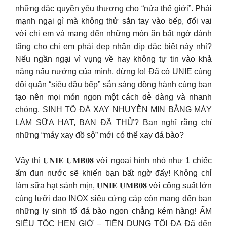
những đặc quyền yêu thương cho “nửa thế giới”. Phái
mạnh ngại gì mà không thử sắn tay vào bếp, đổi vai
với chị em và mang đến những món ăn bất ngờ dành
tặng cho chị em phái đẹp nhân dịp đặc biệt này nhỉ?
Nếu ngần ngại vì vụng về hay không tự tin vào khả
năng nấu nướng của mình, đừng lo! Đã có UNIE cùng
đội quân “siêu đầu bếp” sẵn sàng đồng hành cùng bạn
tạo nên mọi món ngon một cách dễ dàng và nhanh
chóng. SINH TỐ ĐÁ XAY NHUYỄN MỊN BẰNG MÁY
LÀM SỮA HẠT, BẠN ĐÃ THỬ? Bạn nghĩ rằng chỉ
những “máy xay đồ sộ” mới có thể xay đá bào?
Vậy thì 𝐔𝐍𝐈𝐄 𝐔𝐌𝐁𝟎𝟖 với ngoại hình nhỏ như 1 chiếc
ấm đun nước sẽ khiến bạn bất ngờ đấy! Không chỉ
làm sữa hạt sánh mịn, 𝐔𝐍𝐈𝐄 𝐔𝐌𝐁𝟎𝟖 với công suất lớn
cùng lưỡi dao INOX siêu cứng cáp còn mang đến bạn
những ly sinh tố đá bào ngon chẳng kém hàng! ẤM
SIÊU TỐC HẸN GIỜ – TIỆN DỤNG TỐI ĐA Đã đến