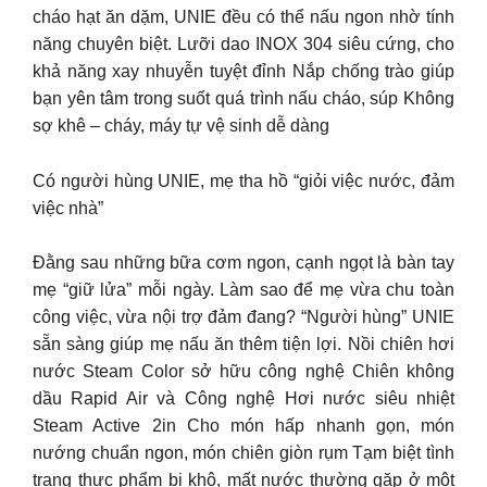
cháo hạt ăn dặm, UNIE đều có thể nấu ngon nhờ tính
năng chuyên biệt. Lưỡi dao INOX 304 siêu cứng, cho
khả năng xay nhuyễn tuyệt đỉnh Nắp chống trào giúp
bạn yên tâm trong suốt quá trình nấu cháo, súp Không
sợ khê – cháy, máy tự vệ sinh dễ dàng
Có người hùng UNIE, mẹ tha hồ “giỏi việc nước, đảm
việc nhà”
Đằng sau những bữa cơm ngon, cạnh ngọt là bàn tay
mẹ “giữ lửa” mỗi ngày. Làm sao để mẹ vừa chu toàn
công việc, vừa nội trợ đảm đang? “Người hùng” UNIE
sẵn sàng giúp mẹ nấu ăn thêm tiện lợi. Nồi chiên hơi
nước Steam Color sở hữu công nghệ Chiên không
dầu Rapid Air và Công nghệ Hơi nước siêu nhiệt
Steam Active 2in Cho món hấp nhanh gọn, món
nướng chuẩn ngon, món chiên giòn rụm Tạm biệt tình
trạng thực phẩm bị khô, mất nước thường gặp ở một