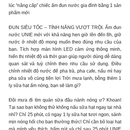
lúc “nâng cấp” chiếc ấm đun nước gia đình bằng 1 sản
phẩm mới
ĐUN SIÊU TỐC – TÍNH NĂNG VƯỢT TRỘI. Ấm đun
nước UNIE mới với khả năng hẹn giờ lên đến 8h, giữ
nước ở nhiệt độ mong muốn theo đúng nhu cầu của
bạn. Tích hợp màn hình LED cảm ứng thông minh,
hiển thị nhiệt độ và thời gian giúp người dùng dễ dàng
quan sát và tuỳ chỉnh theo nhu cầu sử dụng. Điều
chỉnh nhiệt độ nước để pha trà, pha cafe, nấu mì hay
pha sữa vô cùng tiện lợi Trời mưa lạnh, bỗng thèm 1
ly sữa hạt ấm nóng, bạn sẽ làm gì?
Đội mưa đi tìm quán sữa đậu nành nóng ư? Khoan!
Tại sao bạn không thử không nấu sữa hạt ngay tại nhà
nhỉ? Chỉ 25 phút, có ngay 1 ly sữa hạt tươi ngon, sánh
mịn nóng hổi cho bạn thường thức! Chỉ cần bỏ loại hạt
mà mình yêu thích, bấm nút và chỉ sau 25 phút UNIE