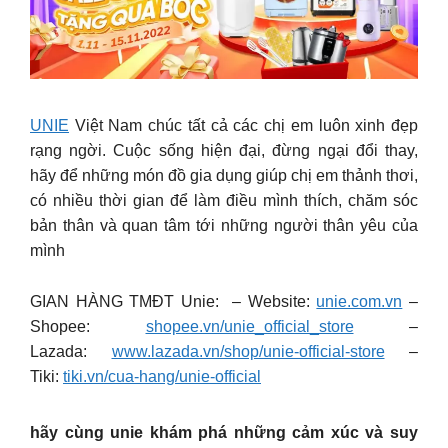
UNIE
Việt Nam chúc tất cả các chị em luôn xinh đẹp
rạng ngời. Cuộc sống hiện đại, đừng ngại đổi thay,
hãy để những món đồ gia dụng giúp chị em thảnh thơi,
có nhiều thời gian để làm điều mình thích, chăm sóc
bản thân và quan tâm tới những người thân yêu của
mình
GIAN HÀNG TMĐT Unie: – Website:
unie.com.vn
–
Shopee:
shopee.vn/unie_official_store
–
Lazada:
www.lazada.vn/shop/unie-official-store
–
Tiki:
tiki.vn/cua-hang/unie-official
hãy cùng unie khám phá những cảm xúc và suy