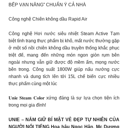
BẾP VẠN NĂNG” CHUẨN Ý CẢ NHÀ
Công nghệ Chiên không dầu Rapid Air
Công nghệ Hơi nước siêu nhiệt Steam Active Tạm
biệt tình trạng thực phẩm bị khô, mất nước thường gặp
ở một số nồi chiên không dầu truyền thống khắc phục
triệt để, mang đến những món ngon giòn rụm bên
ngoài nhưng vẫn giữ được độ mềm ẩm, mọng nước
bên trong. Công suất 1800W giúp nấu nướng cực
nhanh và dung tích lên tới 15L chế biến cực nhiều
thực phẩm cùng một lúc
𝐔𝐧𝐢𝐞 𝐒𝐭𝐞𝐚𝐦 𝐂𝐨𝐥𝐨𝐫 xứng đáng là sự lựa chọn tiện ích
trong mọi gia đình!
UNIE – NẮM GIỮ BÍ MẬT VẺ ĐẸP TỰ NHIÊN CỦA
NGƯỜI NỔI TIẾNG Hoa hậu Ngọc Hân, Mc Dương