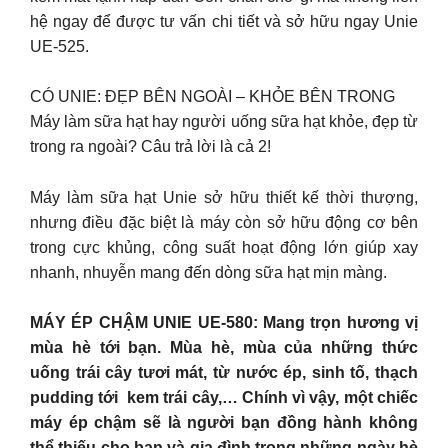
hệ ngay để được tư vấn chi tiết và sở hữu ngay Unie
UE-525.
CÓ UNIE: ĐẸP BÊN NGOÀI – KHỎE BÊN TRONG
Máy làm sữa hạt hay người uống sữa hạt khỏe, đẹp từ
trong ra ngoài? Câu trả lời là cả 2!
Máy làm sữa hạt Unie sở hữu thiết kế thời thượng,
nhưng điều đặc biệt là máy còn sở hữu động cơ bên
trong cực khủng, công suất hoạt động lớn giúp xay
nhanh, nhuyễn mang đến dòng sữa hạt mịn màng.
MÁY ÉP CHẬM UNIE UE-580: Mang trọn hương vị
mùa hè tới bạn. Mùa hè, mùa của những thức
uống trái cây tươi mát, từ nước ép, sinh tố, thạch
pudding tới kem trái cây,… Chính vì vậy, một chiếc
máy ép chậm sẽ là người bạn đồng hành không
thể thiếu cho bạn và gia đình trong những ngày hè