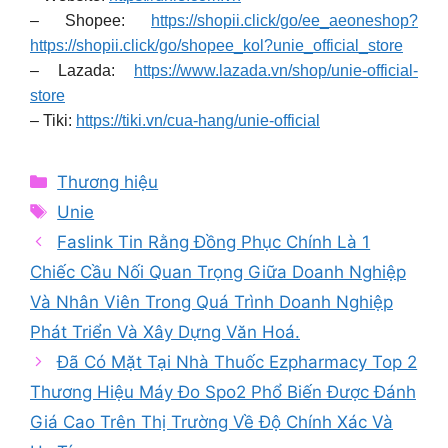
– Shopee:
https://shopii.click/go/ee_aeoneshop?
https://shopii.click/go/shopee_kol?unie_official_store
– Lazada:
https://www.lazada.vn/shop/unie-official-
store
– Tiki:
https://tiki.vn/cua-hang/unie-official
Categories
Thương hiệu
Tags
Unie
Faslink Tin Rằng Đồng Phục Chính Là 1
Chiếc Cầu Nối Quan Trọng Giữa Doanh Nghiệp
Và Nhân Viên Trong Quá Trình Doanh Nghiệp
Phát Triển Và Xây Dựng Văn Hoá.
Đã Có Mặt Tại Nhà Thuốc Ezpharmacy Top 2
Thương Hiệu Máy Đo Spo2 Phổ Biến Được Đánh
Giá Cao Trên Thị Trường Về Độ Chính Xác Và