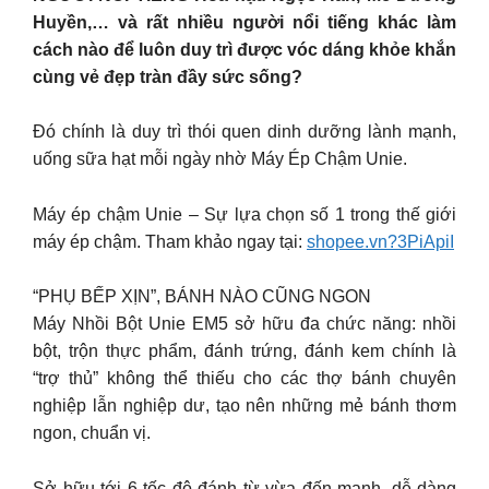
Huyền,… và rất nhiều người nổi tiếng khác làm
cách nào để luôn duy trì được vóc dáng khỏe khắn
cùng vẻ đẹp tràn đầy sức sống?
Đó chính là duy trì thói quen dinh dưỡng lành mạnh,
uống sữa hạt mỗi ngày nhờ Máy Ép Chậm Unie.
Máy ép chậm Unie – Sự lựa chọn số 1 trong thế giới
máy ép chậm. Tham khảo ngay tại:
shopee.vn?3PiApiI
“PHỤ BẾP XỊN”, BÁNH NÀO CŨNG NGON
Máy Nhồi Bột Unie EM5 sở hữu đa chức năng: nhồi
bột, trộn thực phẩm, đánh trứng, đánh kem chính là
“trợ thủ” không thể thiếu cho các thợ bánh chuyên
nghiệp lẫn nghiệp dư, tạo nên những mẻ bánh thơm
ngon, chuẩn vị.
Sở hữu tới 6 tốc độ đánh từ vừa đến mạnh, dễ dàng