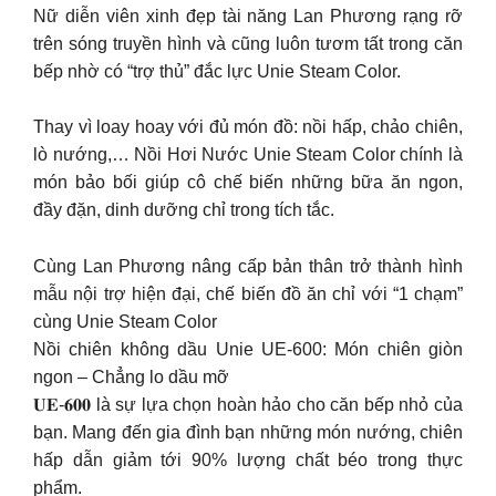
Nữ diễn viên xinh đẹp tài năng Lan Phương rạng rỡ
trên sóng truyền hình và cũng luôn tươm tất trong căn
bếp nhờ có “trợ thủ” đắc lực Unie Steam Color.
Thay vì loay hoay với đủ món đồ: nồi hấp, chảo chiên,
lò nướng,… Nồi Hơi Nước Unie Steam Color chính là
món bảo bối giúp cô chế biến những bữa ăn ngon,
đầy đặn, dinh dưỡng chỉ trong tích tắc.
Cùng Lan Phương nâng cấp bản thân trở thành hình
mẫu nội trợ hiện đại, chế biến đồ ăn chỉ với “1 chạm”
cùng Unie Steam Color
Nồi chiên không dầu Unie UE-600: Món chiên giòn
ngon – Chẳng lo dầu mỡ
𝐔𝐄-𝟔𝟎𝟎 là sự lựa chọn hoàn hảo cho căn bếp nhỏ của
bạn. Mang đến gia đình bạn những món nướng, chiên
hấp dẫn giảm tới 90% lượng chất béo trong thực
phẩm.