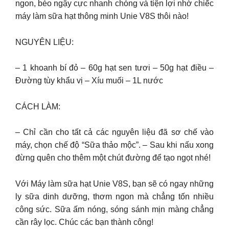
ngon, béo ngậy cực nhanh chóng và tiện lợi nhờ chiếc
máy làm sữa hạt thông minh Unie V8S thôi nào!
NGUYÊN LIỆU:
– 1 khoanh bí đỏ – 60g hạt sen tươi – 50g hạt điều –
Đường tùy khẩu vị – Xíu muối – 1L nước
CÁCH LÀM:
– Chỉ cần cho tất cả các nguyên liệu đã sơ chế vào
máy, chọn chế độ “Sữa thảo mộc”. – Sau khi nấu xong
đừng quên cho thêm một chút đường để tạo ngọt nhé!
Với Máy làm sữa hạt Unie V8S, bạn sẽ có ngay những
ly sữa dinh dưỡng, thơm ngon mà chẳng tốn nhiều
công sức. Sữa ấm nóng, sóng sánh mịn màng chẳng
cần rây lọc. Chúc các bạn thành công!