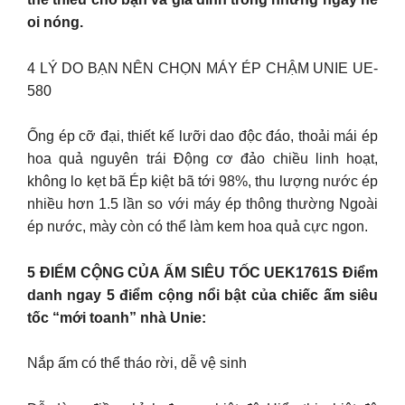
oi nóng.
4 LÝ DO BẠN NÊN CHỌN MÁY ÉP CHẬM UNIE UE-
580
Ống ép cỡ đại, thiết kế lưỡi dao độc đáo, thoải mái ép
hoa quả nguyên trái Động cơ đảo chiều linh hoạt,
không lo kẹt bã Ép kiệt bã tới 98%, thu lượng nước ép
nhiều hơn 1.5 lần so với máy ép thông thường Ngoài
ép nước, mày còn có thể làm kem hoa quả cực ngon.
5 ĐIỂM CỘNG CỦA ẤM SIÊU TỐC UEK1761S Điểm
danh ngay 5 điểm cộng nổi bật của chiếc ấm siêu
tốc “mới toanh” nhà Unie:
Nắp ấm có thể tháo rời, dễ vệ sinh