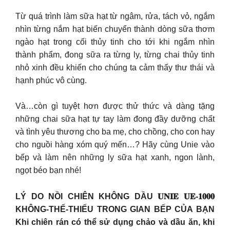
Từ quá trình làm sữa hạt từ ngâm, rửa, tách vỏ, ngắm
nhìn từng nắm hạt biến chuyển thành dòng sữa thơm
ngào hạt trong cối thủy tinh cho tới khi ngắm nhìn
thành phẩm, đong sữa ra từng ly, từng chai thủy tinh
nhỏ xinh đều khiến cho chúng ta cảm thấy thư thái và
hạnh phúc vô cùng.
Và…còn gì tuyệt hơn được thử thức và dàng tặng
những chai sữa hạt tự tay làm đong đầy dưỡng chất
và tình yêu thương cho ba mẹ, cho chồng, cho con hay
cho nguồi hàng xóm quý mến…? Hãy cùng Unie vào
bếp và làm nên những ly sữa hạt xanh, ngon lành,
ngọt béo bạn nhé!
LÝ DO NỒI CHIÊN KHÔNG DẦU 𝐔𝐍𝐈𝐄 𝐔𝐄-𝟏𝟎𝟎𝟎
KHÔNG-THỂ-THIẾU TRONG GIAN BẾP CỦA BẠN
Khi chiên rán có thể sử dụng chảo và dầu ăn, khi