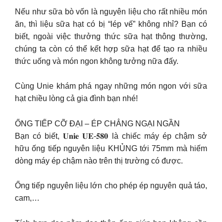
Nếu như sữa bò vốn là nguyên liệu cho rất nhiều món
ăn, thì liệu sữa hạt có bị “lép vế” không nhỉ? Bạn có
biết, ngoài việc thưởng thức sữa hạt thông thường,
chúng ta còn có thể kết hợp sữa hạt để tạo ra nhiều
thức uống và món ngon không tưởng nữa đấy.
Cùng Unie khám phá ngay những món ngon với sữa
hạt chiều lòng cả gia đình bạn nhé!
ỐNG TIẾP CỠ ĐẠI – ÉP CHẲNG NGẠI NGẦN
Bạn có biết, 𝐔𝐧𝐢𝐞 𝐔𝐄-𝟓𝟖𝟎 là chiếc máy ép chậm sở
hữu ống tiếp nguyên liệu KHỦNG tới 75mm mà hiếm
dòng máy ép chậm nào trên thị trường có được.
Ống tiếp nguyên liệu lớn cho phép ép nguyên quả táo,
cam,…