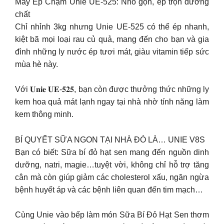
Máy Ép Chậm Unie UE-525: Nhỏ gọn, ép trọn dưỡng
chất
Chỉ nhỉnh 3kg nhưng Unie UE-525 có thể ép nhanh,
kiệt bã mọi loại rau củ quả, mang đến cho bạn và gia
đình những ly nước ép tươi mát, giàu vitamin tiếp sức
mùa hè này.
Với 𝐔𝐧𝐢𝐞 𝐔𝐄-𝟓𝟐𝟓, bạn còn được thưởng thức những ly
kem hoa quả mát lạnh ngay tại nhà nhờ tính năng làm
kem thông minh.
BÍ QUYẾT SỮA NGON TẠI NHÀ ĐÓ LÀ… UNIE V8S
Bạn có biết: Sữa bí đỏ hạt sen mang đến nguồn dinh
dưỡng, natri, magie…tuyệt vời, không chỉ hỗ trợ tăng
cân mà còn giúp giảm các cholesterol xấu, ngăn ngừa
bệnh huyết áp và các bệnh liên quan đến tim mạch…
Cùng Unie vào bếp làm món Sữa Bí Đỏ Hạt Sen thơm