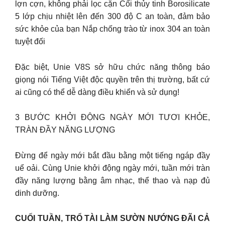
lợn cợn, không phải lọc cặn Cối thủy tinh Borosilicate
5 lớp chịu nhiệt lên đến 300 độ C an toàn, đảm bảo
sức khỏe của bạn Nắp chống trào từ inox 304 an toàn
tuyệt đối
Đặc biệt, Unie V8S sở hữu chức năng thông báo
giọng nói Tiếng Việt độc quyền trên thị trường, bất cứ
ai cũng có thể dễ dàng điều khiển và sử dụng!
3 BƯỚC KHỞI ĐỘNG NGÀY MỚI TƯƠI KHỎE,
TRÀN ĐẦY NĂNG LƯỢNG
Đừng để ngày mới bắt đầu bằng một tiếng ngáp đầy
uể oải. Cùng Unie khởi động ngày mới, tuần mới tràn
đầy năng lượng bằng âm nhạc, thể thao và nạp đủ
dinh dưỡng.
CUỐI TUẦN, TRỔ TÀI LÀM SƯỜN NƯỚNG ĐÃI CẢ