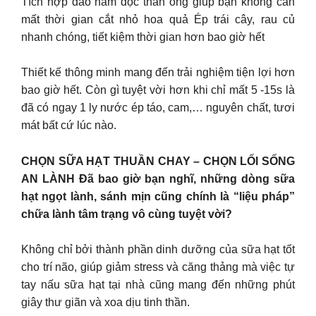
Tích hợp dao nằm dọc thân ống giúp bạn không cần
mất thời gian cắt nhỏ hoa quả Ép trái cây, rau củ
nhanh chóng, tiết kiệm thời gian hơn bao giờ hết
Thiết kế thông minh mang đến trải nghiệm tiện lợi hơn
bao giờ hết. Còn gì tuyệt vời hơn khi chỉ mất 5 -15s là
đã có ngay 1 ly nước ép táo, cam,… nguyên chất, tươi
mát bất cứ lúc nào.
CHỌN SỮA HẠT THUẦN CHAY – CHỌN LỐI SỐNG
AN LÀNH Đã bao giờ bạn nghĩ, những dòng sữa
hạt ngọt lành, sánh mịn cũng chính là “liệu pháp”
chữa lành tâm trạng vô cùng tuyệt vời?
Không chỉ bởi thành phần dinh dưỡng của sữa hạt tốt
cho trí não, giúp giảm stress và căng thảng mà việc tự
tay nấu sữa hạt tại nhà cũng mang đến những phút
giây thư giãn và xoa dịu tinh thần.