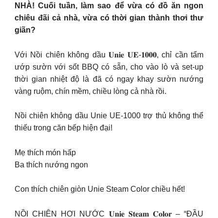
NHÀ! Cuối tuần, làm sao để vừa có đồ ăn ngon
chiêu đãi cả nhà, vừa có thời gian thành thơi thư
giãn?
Với Nồi chiên không dầu 𝐔𝐧𝐢𝐞 𝐔𝐄-𝟏𝟎𝟎𝟎, chỉ cần tẩm
ướp sườn với sốt BBQ có sẵn, cho vào lò và set-up
thời gian nhiệt độ là đã có ngay khay sườn nướng
vàng ruộm, chín mềm, chiều lòng cả nhà rồi.
Nồi chiên không dầu Unie UE-1000 trợ thủ không thể
thiếu trong căn bếp hiện đại!
Mẹ thích món hấp
Ba thích nướng ngon
Con thích chiên giòn Unie Steam Color chiều hết!
NỒI CHIÊN HƠI NƯỚC 𝐔𝐧𝐢𝐞 𝐒𝐭𝐞𝐚𝐦 𝐂𝐨𝐥𝐨𝐫 – “ĐẦU