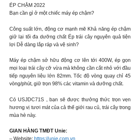
ÉP CHẬM 2022
Bạn cần gì ở một chiếc máy ép chậm?
Công suất lớn, động cơ mạnh mẽ Khả năng ép chậm
giữ lại tối đa dưỡng chất Ép trái cây nguyên quả tiện
lợi Dễ dàng lắp ráp và vệ sinh?
Máy ép chậm sở hữu động cơ lên tới 400W, ép gọn
mọi loại trái cây cỡ vừa mà không cần cắt nhỏ với đầu
tiếp nguyên liệu lớn 82mm. Tốc độ vòng quay chỉ 45
vòng/phút, giữ trọn 98% các vitamin và dưỡng chất.
Có USJDC71S , bạn sẽ được thưởng thức trọn vẹn
hương vị tươi mát của cả thế giới rau củ, trái cây trong
mùa hè này.
GIAN HÀNG TMĐT Unie:
– Website:
https://unie.com.vn