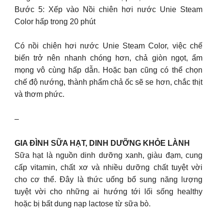
Bước 5: Xếp vào Nồi chiên hơi nước Unie Steam
Color hấp trong 20 phút
Có nồi chiên hơi nước Unie Steam Color, việc chế
biến trở nên nhanh chóng hơn, chả giòn ngọt, ẩm
mọng vô cùng hấp dẫn. Hoặc bạn cũng có thể chọn
chế độ nướng, thành phẩm chả ốc sẽ se hơn, chắc thịt
và thơm phức.
–
GIA ĐÌNH SỮA HẠT, DINH DƯỠNG KHỎE LÀNH
Sữa hạt là nguồn dinh dưỡng xanh, giàu đạm, cung
cấp vitamin, chất xơ và nhiều dưỡng chất tuyệt vời
cho cơ thể. Đây là thức uống bổ sung năng lượng
tuyệt vời cho những ai hướng tới lối sống healthy
hoặc bị bất dung nạp lactose từ sữa bò.