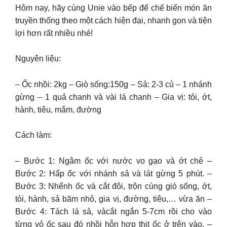
Hôm nay, hãy cùng Unie vào bếp để chế biến món ăn
truyền thống theo một cách hiện đại, nhanh gọn và tiện
lợi hơn rất nhiều nhé!
Nguyên liệu:
– Ốc nhồi: 2kg – Giò sống:150g – Sả: 2-3 củ – 1 nhánh
gừng – 1 quả chanh và vài lá chanh – Gia vị: tỏi, ớt,
hành, tiêu, mắm, đường
Cách làm:
– Bước 1: Ngâm ốc với nước vo gạo và ớt chẻ –
Bước 2: Hấp ốc với nhánh sả và lát gừng 5 phút. –
Bước 3: Nhểnh ốc và cắt đôi, trộn cùng giò sống, ớt,
tỏi, hành, sả băm nhỏ, gia vị, đường, tiêu,… vừa ăn –
Bước 4: Tách lá sả, vàcắt ngắn 5-7cm rồi cho vào
từng vỏ ốc sau đó nhồi hỗn hợp thịt ốc ở trên vào. –