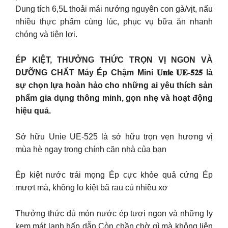
Dung tích 6,5L thoải mái nướng nguyên con gà/vịt, nấu
nhiều thực phẩm cùng lúc, phục vụ bữa ăn nhanh
chóng và tiện lợi.
ÉP KIỆT, THƯỞNG THỨC TRỌN VỊ NGON VÀ
DƯỠNG CHẤT Máy Ép Chậm Mini 𝐔𝐧𝐢𝐞 𝐔𝐄-𝟓𝟐𝟓 là
sự chọn lựa hoàn hảo cho những ai yêu thích sản
phẩm gia dụng thông minh, gọn nhẹ và hoạt động
hiệu quả.
Sở hữu Unie UE-525 là sở hữu trọn vẹn hương vị
mùa hè ngay trong chính căn nhà của bạn
Ép kiệt nước trái mọng Ép cực khỏe quả cứng Ép
mượt mà, không lo kiệt bã rau củ nhiều xơ
Thưởng thức đủ món nước ép tươi ngon và những ly
kem mát lạnh hấp dẫn Còn chần chờ gì mà không liên