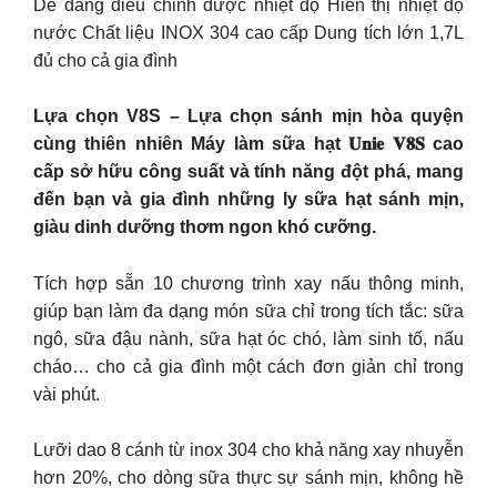
Dễ dàng điều chỉnh được nhiệt độ Hiển thị nhiệt độ
nước Chất liệu INOX 304 cao cấp Dung tích lớn 1,7L
đủ cho cả gia đình
Lựa chọn V8S – Lựa chọn sánh mịn hòa quyện
cùng thiên nhiên Máy làm sữa hạt 𝐔𝐧𝐢𝐞 𝐕𝟖𝐒 cao
cấp sở hữu công suất và tính năng đột phá, mang
đến bạn và gia đình những ly sữa hạt sánh mịn,
giàu dinh dưỡng thơm ngon khó cưỡng.
Tích hợp sẵn 10 chương trình xay nấu thông minh,
giúp bạn làm đa dạng món sữa chỉ trong tích tắc: sữa
ngô, sữa đậu nành, sữa hạt óc chó, làm sinh tố, nấu
cháo… cho cả gia đình một cách đơn giản chỉ trong
vài phút.
Lưỡi dao 8 cánh từ inox 304 cho khả năng xay nhuyễn
hơn 20%, cho dòng sữa thực sự sánh mịn, không hề