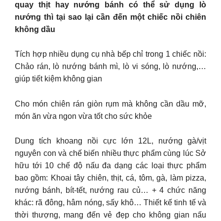
quay thịt hay nướng bánh có thể sử dụng lò
nướng thì tại sao lại cần đến một chiếc nồi chiên
không dầu
Tích hợp nhiều dụng cụ nhà bếp chỉ trong 1 chiếc nồi:
Chảo rán, lò nướng bánh mì, lò vi sóng, lò nướng,…
giúp tiết kiệm không gian
Cho món chiên rán giòn rụm mà không cần dầu mỡ,
món ăn vừa ngon vừa tốt cho sức khỏe
Dung tích khoang nồi cực lớn 12L, nướng gà/vịt
nguyên con và chế biến nhiều thực phẩm cùng lúc Sở
hữu tới 10 chế độ nấu đa dạng các loại thực phẩm
bao gồm: Khoai tây chiên, thịt, cá, tôm, gà, làm pizza,
nướng bánh, bít-tết, nướng rau củ… + 4 chức năng
khác: rã đông, hâm nóng, sấy khô… Thiết kế tinh tế và
thời thượng, mang đến vẻ đẹp cho không gian nấu