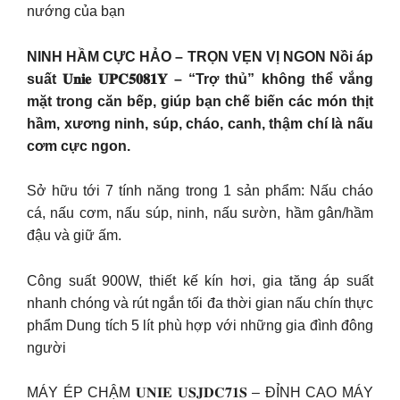
nướng của bạn
NINH HẦM CỰC HẢO – TRỌN VẸN VỊ NGON Nồi áp
suất 𝐔𝐧𝐢𝐞 𝐔𝐏𝐂𝟓𝟎𝟖𝟏𝐘 – “Trợ thủ” không thể vắng
mặt trong căn bếp, giúp bạn chế biến các món thịt
hầm, xương ninh, súp, cháo, canh, thậm chí là nấu
cơm cực ngon.
Sở hữu tới 7 tính năng trong 1 sản phẩm: Nấu cháo
cá, nấu cơm, nấu súp, ninh, nấu sườn, hầm gân/hầm
đậu và giữ ấm.
Công suất 900W, thiết kế kín hơi, gia tăng áp suất
nhanh chóng và rút ngắn tối đa thời gian nấu chín thực
phẩm Dung tích 5 lít phù hợp với những gia đình đông
người
MÁY ÉP CHẬM 𝐔𝐍𝐈𝐄 𝐔𝐒𝐉𝐃𝐂𝟕𝟏𝐒 – ĐỈNH CAO MÁY