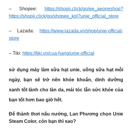
– Shopee:
https://shopii.click/go/ee_aeoneshop?
https://shopii.click/go/shopee_kol?unie_official_store
– Lazada:
https://www.lazada.vn/shop/unie-official-
store
– Tiki:
https://tiki.vn/cua-hang/unie-official
sử dụng máy làm sữa hạt unie, uống sữa hạt mỗi
ngày, bạn sẽ trở nên khỏe khoắn, dinh dưỡng
xanh tốt lành cho làn da, mái tóc lẫn sức khỏe của
bạn tốt hơn bao giờ hết.
Để thành thơi nấu nướng, Lan Phương chọn Unie
Steam Color, còn bạn thì sao?