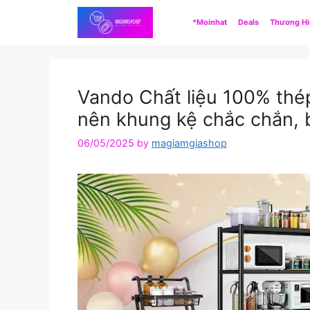
Skip
*Moinhat
Deals
Thương H
to
content
Vando Chất liệu 100% thép
nên khung kệ chắc chắn, b
06/05/2025
by
magiamgiashop