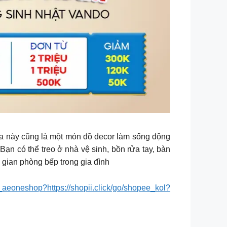
da này cũng là một món đồ decor làm sống động
ạn có thể treo ở nhà vệ sinh, bồn rửa tay, bàn
 gian phòng bếp trong gia đình
ee_aeoneshop?https://shopii.click/go/shopee_kol?