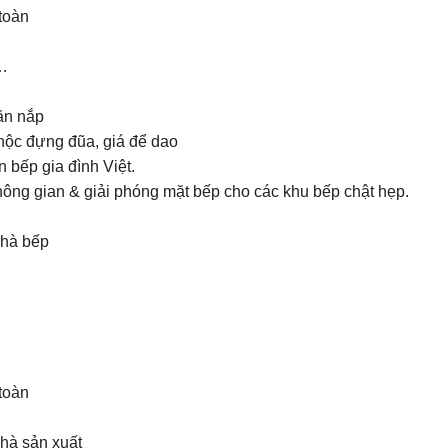
 toàn
i…
ăn nắp
ộc đựng đũa, giá để dao
 bếp gia đình Việt.
 không gian & giải phóng mặt bếp cho các khu bếp chật hẹp.
nhà bếp
 toàn
nhà sản xuất