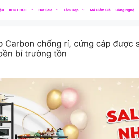
iệu
#HOT HOT
Hot Sale
Làm Đẹp
Mã Giảm Giá
Công Nghệ
 Carbon chống rỉ, cứng cáp được s
ền bỉ trường tồn