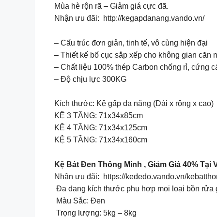
Mùa hè rộn rã – Giảm giá cực đã.
Nhận ưu đãi: http://kegapdanang.vando.vn/
– Cấu trúc đơn giản, tinh tế, vô cùng hiện đại
– Thiết kế bố cục sắp xếp cho không gian căn 
– Chất liệu 100% thép Carbon chống rỉ, cứng c
– Độ chịu lực 300KG
Kích thước: Kệ gấp đa năng (Dài x rộng x cao)
KỆ 3 TẦNG: 71x34x85cm
KỆ 4 TẦNG: 71x34x125cm
KỆ 5 TẦNG: 71x34x160cm
Kệ Bát Đen Thông Minh , Giảm Giá 40% Tại 
Nhận ưu đãi: https://kededo.vando.vn/kebatth
Đa dạng kích thước phụ hợp mọi loại bồn rửa 
Màu Sắc: Đen
Trọng lượng: 5kg – 8kg