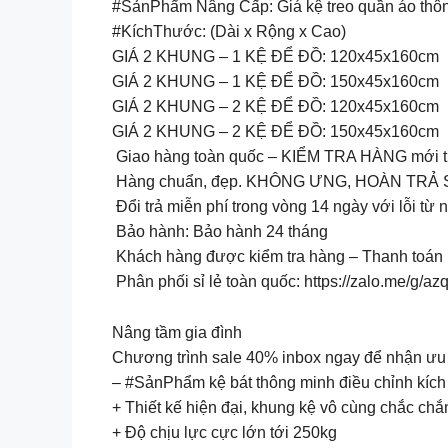
#SảnPhẩm Nâng Cấp: Giá kệ treo quần áo thô
#KíchThước: (Dài x Rộng x Cao)
GIÁ 2 KHUNG – 1 KỆ ĐỂ ĐỒ: 120x45x160cm
GIÁ 2 KHUNG – 1 KỆ ĐỂ ĐỒ: 150x45x160cm
GIÁ 2 KHUNG – 2 KỆ ĐỂ ĐỒ: 120x45x160cm
GIÁ 2 KHUNG – 2 KỆ ĐỂ ĐỒ: 150x45x160cm
Giao hàng toàn quốc – KIỂM TRA HÀNG mới t
Hàng chuẩn, đẹp. KHÔNG ƯNG, HOÀN TRẢ
Đổi trả miễn phí trong vòng 14 ngày với lỗi từ 
Bảo hành: Bảo hành 24 tháng
Khách hàng được kiểm tra hàng – Thanh toán k
Phân phối sỉ lẻ toàn quốc: https://zalo.me/g/az
Nâng tầm gia đình
Chương trình sale 40% inbox ngay để nhận ưu
– #SảnPhẩm kệ bát thông minh điều chỉnh kích
+ Thiết kế hiện đại, khung kệ vô cùng chắc chắ
+ Độ chịu lực cực lớn tới 250kg