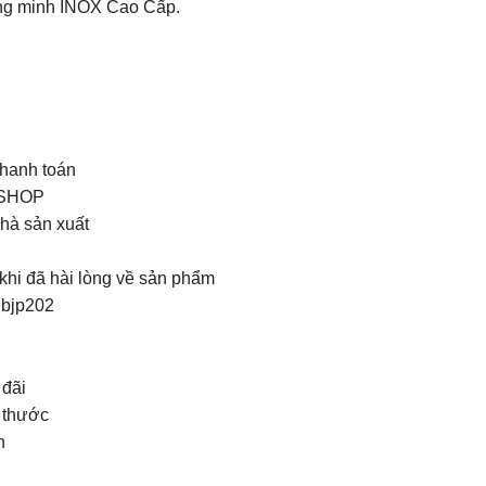
ng minh INOX Cao Cấp.
hanh toán
 SHOP
nhà sản xuất
hi đã hài lòng về sản phẩm
qbjp202
 đãi
 thước
n