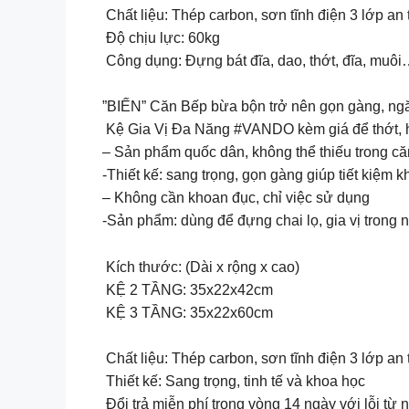
Chất liệu: Thép carbon, sơn tĩnh điện 3 lớp an
Độ chịu lực: 60kg
Công dụng: Đựng bát đĩa, dao, thớt, đĩa, muô
”BIẾN” Căn Bếp bừa bộn trở nên gọn gàng, ng
Kệ Gia Vị Đa Năng #VANDO kèm giá để thớt, h
– Sản phẩm quốc dân, không thể thiếu trong căn
-Thiết kế: sang trọng, gọn gàng giúp tiết kiệm
– Không cần khoan đục, chỉ việc sử dụng
-Sản phẩm: dùng để đựng chai lọ, gia vị trong 
Kích thước: (Dài x rộng x cao)
KỆ 2 TẦNG: 35x22x42cm
KỆ 3 TẦNG: 35x22x60cm
Chất liệu: Thép carbon, sơn tĩnh điện 3 lớp an
Thiết kế: Sang trọng, tinh tế và khoa học
Đổi trả miễn phí trong vòng 14 ngày với lỗi từ 