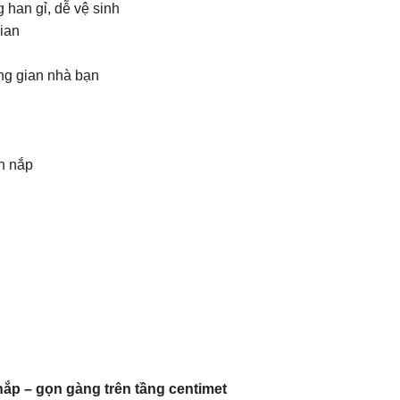
g han gỉ, dễ vệ sinh
ian
g gian nhà bạn
n nắp
p – gọn gàng trên tầng centimet