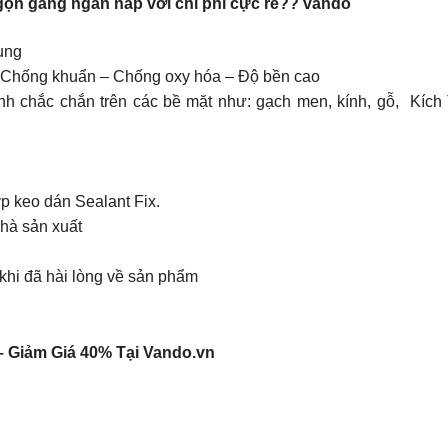
 gọn gàng ngăn nắp với chi phí cực rẻ??
vando
ụng
p Chống khuẩn – Chống oxy hóa – Độ bền cao
nh chắc chắn trên các bề mặt như: gạch men, kính, gỗ, Kíc
p keo dán Sealant Fix.
nhà sản xuất
hi đã hài lòng về sản phẩm
– Giảm Giá 40% Tại Vando.vn