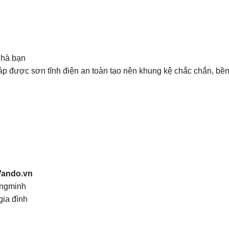
nhà bạn
áp được sơn tĩnh điện an toàn tạo nên khung kệ chắc chắn, bền
Vando.vn
ongminh
gia đình