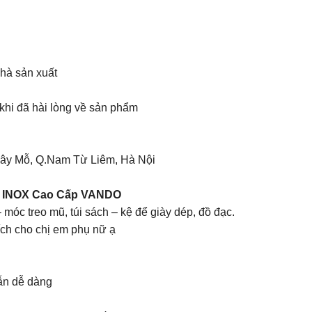
nhà sản xuất
hi đã hài lòng về sản phẩm
Tây Mỗ, Q.Nam Từ Liêm, Hà Nội
Áo INOX Cao Cấp VANDO
móc treo mũ, túi sách – kệ để giày dép, đồ đạc.
ích cho chị em phụ nữ ạ
ẫn dễ dàng