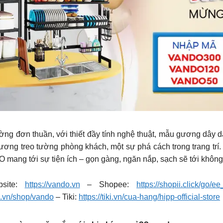
g đơn thuần, với thiết đầy tính nghệ thuật, mẫu gương dây 
ng treo tường phòng khách, một sự phá cách trong trang trí. B
mang tới sự tiện ích – gọn gàng, ngăn nắp, sạch sẽ tới không
site:
https://vando.vn
– Shopee:
https://shopii.click/go/
a.vn/shop/vando
– Tiki:
https://tiki.vn/cua-hang/hipp-official-store