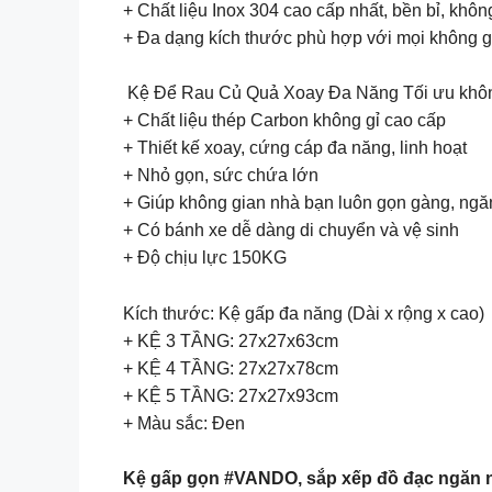
+ Chất liệu Inox 304 cao cấp nhất, bền bỉ, khôn
+ Đa dạng kích thước phù hợp với mọi không g
Kệ Để Rau Củ Quả Xoay Đa Năng Tối ưu khôn
+ Chất liệu thép Carbon không gỉ cao cấp
+ Thiết kế xoay, cứng cáp đa năng, linh hoạt
+ Nhỏ gọn, sức chứa lớn
+ Giúp không gian nhà bạn luôn gọn gàng, ngă
+ Có bánh xe dễ dàng di chuyển và vệ sinh
+ Độ chịu lực 150KG
Kích thước: Kệ gấp đa năng (Dài x rộng x cao)
+ KỆ 3 TẦNG: 27x27x63cm
+ KỆ 4 TẦNG: 27x27x78cm
+ KỆ 5 TẦNG: 27x27x93cm
+ Màu sắc: Đen
Kệ gấp gọn #VANDO, sắp xếp đồ đạc ngăn nắ