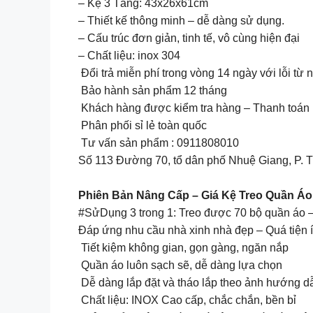
– Kệ 3 Tầng: 43x26x61cm
– Thiết kế thông minh – dễ dàng sử dụng.
– Cấu trúc đơn giản, tinh tế, vô cùng hiện đại
– Chất liệu: inox 304
Đổi trả miễn phí trong vòng 14 ngày với lỗi từ 
Bảo hành sản phẩm 12 tháng
Khách hàng được kiểm tra hàng – Thanh toán k
Phân phối sỉ lẻ toàn quốc
Tư vấn sản phẩm : 0911808010
Số 113 Đường 70, tổ dân phố Nhuệ Giang, P. 
Phiên Bản Nâng Cấp – Giá Kệ Treo Quần 
#SửDụng 3 trong 1: Treo được 70 bộ quần áo – 
Đáp ứng nhu cầu nhà xinh nhà đẹp – Quá tiện 
Tiết kiệm không gian, gọn gàng, ngăn nắp
Quần áo luôn sạch sẽ, dễ dàng lựa chọn
Dễ dàng lắp đặt và tháo lắp theo ảnh hướng d
Chất liệu: INOX Cao cấp, chắc chắn, bền bỉ