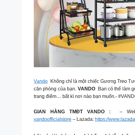
Vando
Không chỉ là một chiếc Gương Treo Tườn
căn phòng của bạn.
VANDO
Bạn có thể làm gươ
trang điểm… bất kì nơi nào bạn muốn.- #VANDO 
GIAN HÀNG TMĐT VANDO :
– Web
vandoofficialstore
– Lazada:
https://www.lazad