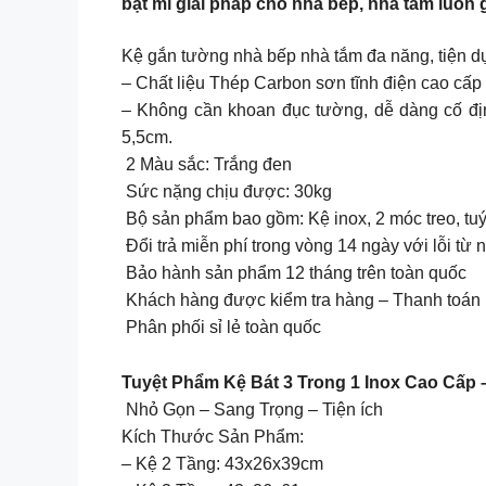
bật mí giải pháp cho nhà bếp, nhà tắm luôn
Kệ gắn tường nhà bếp nhà tắm đa năng, tiện d
– Chất liệu Thép Carbon sơn tĩnh điện cao cấ
– Không cần khoan đục tường, dễ dàng cố đị
5,5cm.
2 Màu sắc: Trắng đen
Sức nặng chịu được: 30kg
Bộ sản phẩm bao gồm: Kệ inox, 2 móc treo, tuý
Đổi trả miễn phí trong vòng 14 ngày với lỗi từ 
Bảo hành sản phẩm 12 tháng trên toàn quốc
Khách hàng được kiểm tra hàng – Thanh toán k
Phân phối sỉ lẻ toàn quốc
Tuyệt Phẩm Kệ Bát 3 Trong 1 Inox Cao Cấp 
Nhỏ Gọn – Sang Trọng – Tiện ích
Kích Thước Sản Phẩm:
– Kệ 2 Tầng: 43x26x39cm