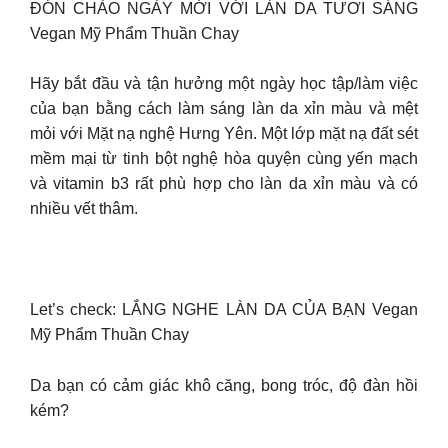
ĐÓN CHÀO NGÀY MỚI VỚI LÀN DA TƯƠI SÁNG
Vegan Mỹ Phẩm Thuần Chay
Hãy bắt đầu và tận hưởng một ngày học tập/làm việc
của bạn bằng cách làm sáng làn da xỉn màu và mệt
mỏi với Mặt nạ nghệ Hưng Yên. Một lớp mặt nạ đất sét
mềm mại từ tinh bột nghệ hòa quyện cùng yến mạch
và vitamin b3 rất phù hợp cho làn da xỉn màu và có
nhiều vết thâm.
Let’s check: LẮNG NGHE LÀN DA CỦA BẠN Vegan
Mỹ Phẩm Thuần Chay
Da bạn có cảm giác khô căng, bong tróc, độ đàn hồi
kém?