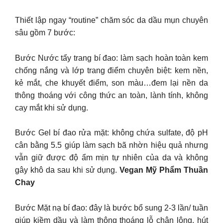
Thiết lập ngay “routine” chăm sóc da dầu mụn chuyên
sâu gồm 7 bước:
Bước Nước tẩy trang bí đao: làm sạch hoàn toàn kem
chống nắng và lớp trang điểm chuyên biệt: kem nền,
kẻ mắt, che khuyết điểm, son màu…đem lại nền da
thông thoáng với công thức an toàn, lành tính, không
cay mắt khi sử dụng.
Bước Gel bí đao rửa mặt: không chứa sulfate, độ pH
cân bằng 5.5 giúp làm sạch bã nhờn hiệu quả nhưng
vẫn giữ được độ ẩm mịn tự nhiên của da và không
gây khô da sau khi sử dụng.
Vegan Mỹ Phẩm Thuần
Chay
Bước Mặt nạ bí đao: đây là bước bổ sung 2-3 lần/ tuần
giúp kiềm dầu và làm thông thoáng lỗ chân lông, hút