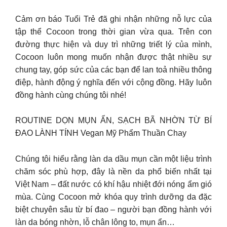
Cảm ơn báo Tuổi Trẻ đã ghi nhận những nỗ lực của
tập thể Cocoon trong thời gian vừa qua. Trên con
đường thực hiện và duy trì những triết lý của mình,
Cocoon luôn mong muốn nhận được thật nhiều sự
chung tay, góp sức của các bạn để lan toả nhiều thông
điệp, hành động ý nghĩa đến với cộng đồng. Hãy luôn
đồng hành cùng chúng tôi nhé!
ROUTINE DỌN MỤN ẨN, SẠCH BÃ NHỜN TỪ BÍ
ĐAO LÀNH TÍNH Vegan Mỹ Phẩm Thuần Chay
Chúng tôi hiểu rằng làn da dầu mụn cần một liệu trình
chăm sóc phù hợp, đây là nền da phổ biến nhất tại
Việt Nam – đất nước có khí hậu nhiệt đới nóng ẩm gió
mùa. Cùng Cocoon mở khóa quy trình dưỡng da đặc
biệt chuyên sâu từ bí đao – người bạn đồng hành với
làn da bóng nhờn, lỗ chân lông to, mụn ẩn…