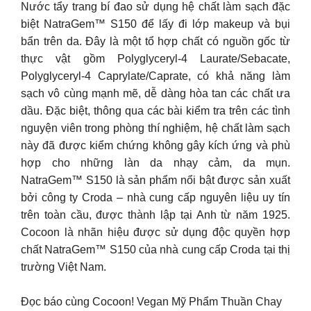
Nước tẩy trang bí đao sử dụng hệ chất làm sạch đặc
biệt NatraGem™ S150 để lấy đi lớp makeup và bụi
bẩn trên da. Đây là một tổ hợp chất có nguồn gốc từ
thực vật gồm Polyglyceryl-4 Laurate/Sebacate,
Polyglyceryl-4 Caprylate/Caprate, có khả năng làm
sạch vô cùng mạnh mẽ, dễ dàng hòa tan các chất ưa
dầu. Đặc biệt, thông qua các bài kiểm tra trên các tình
nguyện viên trong phòng thí nghiệm, hệ chất làm sạch
này đã được kiểm chứng không gây kích ứng và phù
hợp cho những làn da nhạy cảm, da mụn.
NatraGem™ S150 là sản phẩm nổi bật được sản xuất
bởi công ty Croda – nhà cung cấp nguyên liệu uy tín
trên toàn cầu, được thành lập tại Anh từ năm 1925.
Cocoon là nhãn hiệu được sử dụng độc quyền hợp
chất NatraGem™ S150 của nhà cung cấp Croda tại thị
trường Việt Nam.
Đọc báo cùng Cocoon! Vegan Mỹ Phẩm Thuần Chay