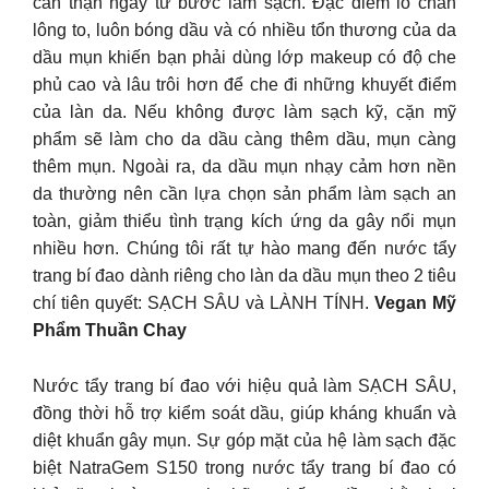
cẩn thận ngay từ bước làm sạch. Đặc điểm lỗ chân
lông to, luôn bóng dầu và có nhiều tổn thương của da
dầu mụn khiến bạn phải dùng lớp makeup có độ che
phủ cao và lâu trôi hơn để che đi những khuyết điểm
của làn da. Nếu không được làm sạch kỹ, cặn mỹ
phẩm sẽ làm cho da dầu càng thêm dầu, mụn càng
thêm mụn. Ngoài ra, da dầu mụn nhạy cảm hơn nền
da thường nên cần lựa chọn sản phẩm làm sạch an
toàn, giảm thiểu tình trạng kích ứng da gây nổi mụn
nhiều hơn. Chúng tôi rất tự hào mang đến nước tẩy
trang bí đao dành riêng cho làn da dầu mụn theo 2 tiêu
chí tiên quyết: SẠCH SÂU và LÀNH TÍNH.
Vegan Mỹ
Phẩm Thuần Chay
Nước tẩy trang bí đao với hiệu quả làm SẠCH SÂU,
đồng thời hỗ trợ kiểm soát dầu, giúp kháng khuẩn và
diệt khuẩn gây mụn. Sự góp mặt của hệ làm sạch đặc
biệt NatraGem S150 trong nước tẩy trang bí đao có