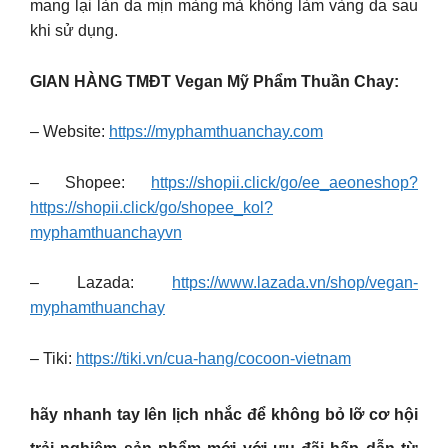
mang lại làn da mịn màng mà không làm vàng da sau
khi sử dụng.
GIAN HÀNG TMĐT Vegan Mỹ Phẩm Thuần Chay:
– Website:
https://myphamthuanchay.com
– Shopee:
https://shopii.click/go/ee_aeoneshop?
https://shopii.click/go/shopee_kol?
myphamthuanchayvn
– Lazada:
https://www.lazada.vn/shop/vegan-
myphamthuanchay
– Tiki:
https://tiki.vn/cua-hang/cocoon-vietnam
hãy nhanh tay lên lịch nhắc để không bỏ lỡ cơ hội