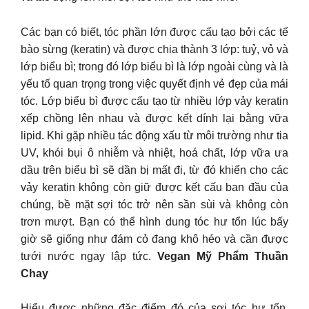
Các bạn có biết, tóc phần lớn được cấu tạo bởi các tế
bào sừng (keratin) và được chia thành 3 lớp: tuỷ, vỏ và
lớp biểu bì; trong đó lớp biểu bì là lớp ngoài cùng và là
yếu tố quan trọng trong việc quyết định vẻ đẹp của mái
tóc. Lớp biểu bì được cấu tạo từ nhiều lớp vảy keratin
xếp chồng lên nhau và được kết dính lại bằng vữa
lipid. Khi gặp nhiều tác động xấu từ môi trường như tia
UV, khói bụi ô nhiễm và nhiệt, hoá chất, lớp vữa ưa
dầu trên biểu bì sẽ dần bị mất đi, từ đó khiến cho các
vảy keratin không còn giữ được kết cấu ban đầu của
chúng, bề mặt sợi tóc trở nên sần sùi và không còn
trơn mượt. Bạn có thể hình dung tóc hư tổn lúc bấy
giờ sẽ giống như đám cỏ đang khô héo và cần được
tưới nước ngay lập tức.
Vegan Mỹ Phẩm Thuần
Chay
Hiểu được những đặc điểm đó của sợi tóc hư tổn,