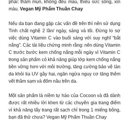
phải: thâm mụn, không đều màu, thiếu sức sống, xỉn
màu.
Vegan Mỹ Phẩm Thuần Chay
Nếu da bạn đang gặp các vấn đề trên thì nên sử dụng
Tinh chất nghệ 2 lần/ ngày, sáng và tối. Đừng lo sợ
việc dùng Vitamin C vào buổi sáng với suy nghĩ “bắt
nắng”. Các tài liệu chứng minh rằng: nên dùng Vitamin
C trước bước kem chống nắng mỗi ngày vì Vitamin C
trong sản phẩm có khả năng giúp lớp kem chống nắng
bền vững hơn với môi trường, tăng cường bảo vệ làn
da khỏi tia UV gây hại, ngăn ngừa nguy cơ tăng thêm
vết thâm sạm và đốm nâu trên da.
Một sản phẩm là niềm tự hào của Cocoon và đã dành
được rất nhiều lời khen từ các chuyên gia trang điểm
vì khả năng tẩy trang rất sạch chỉ trong 1 miếng bông,
bạn đã thử chưa? Vegan Mỹ Phẩm Thuần Chay