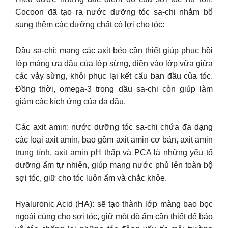
Cocoon đã tạo ra nước dưỡng tóc sa-chi nhằm bổ
sung thêm các dưỡng chất có lợi cho tóc:
Dầu sa-chi: mang các axit béo cần thiết giúp phục hồi
lớp màng ưa dầu của lớp sừng, điền vào lớp vữa giữa
các vảy sừng, khôi phục lại kết cấu ban đầu của tóc.
Đồng thời, omega-3 trong dầu sa-chi còn giúp làm
giảm các kích ứng của da đầu.
Các axit amin: nước dưỡng tóc sa-chi chứa đa dạng
các loại axit amin, bao gồm axit amin cơ bản, axit amin
trung tính, axit amin pH thấp và PCA là những yếu tố
dưỡng ẩm tự nhiên, giúp mang nước phủ lên toàn bộ
sợi tóc, giữ cho tóc luôn ẩm và chắc khỏe.
Hyaluronic Acid (HA): sẽ tạo thành lớp màng bao bọc
ngoài cùng cho sợi tóc, giữ một độ ẩm cần thiết để bảo