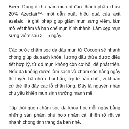
Bước Dung dịch chấm mụn bí đao: thành phần chứa
20% Azeclair™- một dẫn xuất hiệu quả của axit
azelaic, là giải pháp giúp giảm mụn sưng viêm, làm
mờ vết thâm và hạn chế mụn hình thành. Làm xẹp mụn
sưng viêm sau 3 – 5 ngày.
Các bước chăm sóc da dầu mụn từ Cocoon sẽ nhanh
chóng giúp da sạch khỏe, lượng dầu thừa được điều
tiết hợp lý, từ đó mụn không còn cơ hội để phát triển.
Nếu da không được làm sạch và chăm sóc hằng ngày
thì tuyến bã nhờn, bụi bẩn, lớp tế bào chết, vi khuẩn
cứ thế lấp đầy các lỗ chân lông. Đây là nguyên nhân
chủ yếu khiến mụn sinh trưởng mạnh mẽ.
Tập thói quen chăm sóc da khoa học mỗi ngày bằng
những sản phẩm phù hợp nhằm cải thiện rõ rệt và
nhanh chóng tình trạng da bạn nhé.