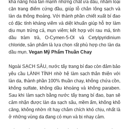
khả năng hoà tan mạnh những chất ưa dầu, nhằm loại
cặn trang điểm cứng đầu, giúp lỗ chân lông sạch và
làn da thông thoáng. Với thành phần chiết xuất bí đao
có đặc tính kháng viêm và diệt khuẩn giúp hỗ trợ làm
dịu mụn trứng cá, mụn viêm; kết hợp với rau má, tinh
dầu tràm trà, O-Cymen-5-Ol và Cetylpyridinium
chloride, sản phẩm là lựa chọn rất phù hợp cho làn da
dầu mụn.
Vegan Mỹ Phẩm Thuần Chay
Ngoài SẠCH SÂU, nước tẩy trang bí đao còn đảm bảo
yêu cầu LÀNH TÍNH nhờ hệ làm sạch thân thiện với
làn da, thành phần 100% thuần chay, không chứa cồn,
không sulfate, không dầu khoáng và không paraben.
Sau khi làm sạch bằng nước tẩy trang bí đao, bạn sẽ
cảm nhận được làn da sạch sâu, mềm ẩm, không khô
căng, không nhờn rít hay châm chích khó chịu, nhất là
ở những vùng da đang có mụn và bị nhạy cảm.