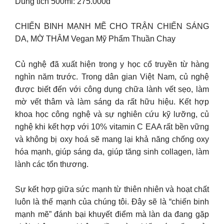
Dung tích 500ml: 275.000đ
CHIẾN BINH MẠNH MẼ CHO TRẬN CHIẾN SÁNG
DA, MỜ THÂM Vegan Mỹ Phẩm Thuần Chay
Củ nghệ đã xuất hiện trong y học cổ truyền từ hàng
nghìn năm trước. Trong dân gian Việt Nam, củ nghệ
được biết đến với công dụng chữa lành vết sẹo, làm
mờ vết thâm và làm sáng da rất hữu hiệu. Kết hợp
khoa học công nghệ và sự nghiên cứu kỹ lưỡng, củ
nghệ khi kết hợp với 10% vitamin C EAA rất bền vững
và không bị oxy hoá sẽ mang lại khả năng chống oxy
hóa mạnh, giúp sáng da, giúp tăng sinh collagen, làm
lành các tổn thương.
Sự kết hợp giữa sức mạnh từ thiên nhiên và hoạt chất
luôn là thế mạnh của chúng tôi. Đây sẽ là “chiến binh
mạnh mẽ” đánh bại khuyết điểm mà làn da đang gặp