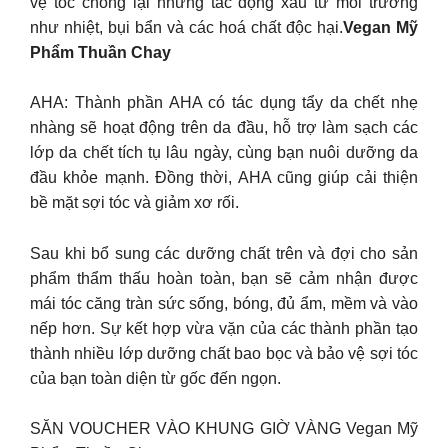
vệ tóc chống lại những tác động xấu từ môi trường
như nhiệt, bụi bẩn và các hoá chất độc hại.
Vegan Mỹ
Phẩm Thuần Chay
AHA: Thành phần AHA có tác dụng tẩy da chết nhẹ
nhàng sẽ hoạt động trên da đầu, hỗ trợ làm sạch các
lớp da chết tích tụ lâu ngày, cùng bạn nuôi dưỡng da
đầu khỏe mạnh. Đồng thời, AHA cũng giúp cải thiện
bề mặt sợi tóc và giảm xơ rối.
Sau khi bổ sung các dưỡng chất trên và đợi cho sản
phẩm thẩm thấu hoàn toàn, bạn sẽ cảm nhận được
mái tóc căng tràn sức sống, bóng, đủ ẩm, mềm và vào
nếp hơn. Sự kết hợp vừa vặn của các thành phần tạo
thành nhiều lớp dưỡng chất bao bọc và bảo vệ sợi tóc
của bạn toàn diện từ gốc đến ngọn.
SĂN VOUCHER VÀO KHUNG GIỜ VÀNG Vegan Mỹ