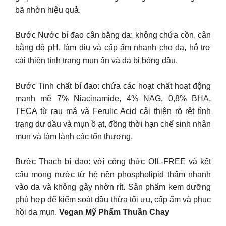
bã nhờn hiệu quả.
Bước Nước bí đao cân bằng da: không chứa cồn, cân
bằng độ pH, làm dịu và cấp ẩm nhanh cho da, hỗ trợ
cải thiện tình trạng mụn ẩn và da bị bóng dầu.
Bước Tinh chất bí đao: chứa các hoạt chất hoạt động
mạnh mẽ 7% Niacinamide, 4% NAG, 0,8% BHA,
TECA từ rau má và Ferulic Acid cải thiện rõ rệt tình
trạng dư dầu và mụn ồ ạt, đồng thời hạn chế sinh nhân
mụn và làm lành các tổn thương.
Bước Thạch bí đao: với công thức OIL-FREE và kết
cấu mọng nước từ hệ nền phospholipid thấm nhanh
vào da và không gây nhờn rít. Sản phẩm kem dưỡng
phù hợp để kiểm soát dầu thừa tối ưu, cấp ẩm và phục
hồi da mụn.
Vegan Mỹ Phẩm Thuần Chay