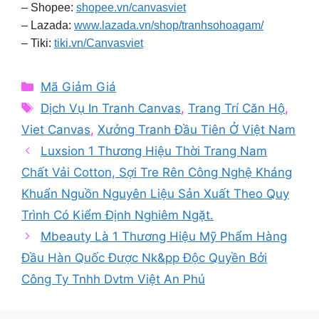
– Shopee:
shopee.vn/canvasviet
– Lazada:
www.lazada.vn/shop/tranhsohoagam/
– Tiki:
tiki.vn/Canvasviet
Categories
Mã Giảm Giá
Tags
Dịch Vụ In Tranh Canvas
,
Trang Trí Căn Hộ
,
Viet Canvas
,
Xưởng Tranh Đầu Tiên Ở Việt Nam
Luxsion 1 Thương Hiệu Thời Trang Nam
Chất Vải Cotton, Sợi Tre Rên Công Nghệ Kháng
Khuẩn Nguồn Nguyên Liệu Sản Xuất Theo Quy
Trình Có Kiểm Định Nghiêm Ngặt.
Mbeauty Là 1 Thương Hiệu Mỹ Phẩm Hàng
Đầu Hàn Quốc Được Nk&pp Độc Quyền Bởi
Công Ty Tnhh Dvtm Việt An Phú