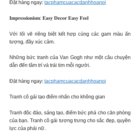
Đặt hàng ngay:
tacphamcuacacdanhhoanoi
𝐈𝐦𝐩𝐫𝐞𝐬𝐬𝐢𝐨𝐧𝐢𝐬𝐦: 𝐄𝐚𝐬𝐲 𝐃𝐞𝐜𝐨𝐫 𝐄𝐚𝐬𝐲 𝐅𝐞𝐞𝐥
Với lối vẽ riêng biệt kết hợp cùng các gam màu ấn
tượng, đầy xúc cảm.
Những bức tranh của Van Gogh như một câu chuyện
dẫn đến tâm trí và trái tim mỗi người.
Đặt hàng ngay:
tacphamcuacacdanhhoanoi
Tranh cô gái tạo điểm nhấn cho không gian
Tranh độc đáo, sáng tạo, điểm bức phá cho căn phòng
của bạn. Tranh cô gái tượng trưng cho sắc đẹp, quyền
lực của phái nữ.