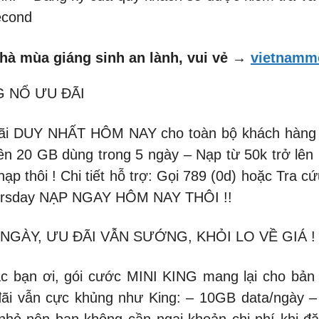
econd
hà mùa giáng sinh an lành, vui vẻ →
vietnamm
G NỔ ƯU ĐÃI
ãi DUY NHẤT HÔM NAY cho toàn bộ khách hàng V
ền 20 GB dùng trong 5 ngày – Nạp từ 50k trở lên 
p thôi ! Chi tiết hỗ trợ: Gọi 789 (0d) hoặc Tra 
hursday NẠP NGAY HÔM NAY THÔI !!
NGÀY, ƯU ĐÃI VẪN SƯỚNG, KHỎI LO VỀ GIÁ !
 bạn ơi, gói cước MINI KING mang lại cho bản 
u đãi vẫn cực khủng như King: – 10GB data/ngày
h nhỏ nên bạn không cần ngại khoản chi phí khi đ