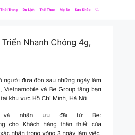
Thời Trang
Du Lịch
Thể Thao
Mẹ Bé
Sức Khỏe
 Triển Nhanh Chóng 4g,
 có người đưa đón sau những ngày làm
ết, Vietnamobile và Be Group tặng bạn
 tại khu vực Hồ Chí Minh, Hà Nội.
t và nhận ưu đãi từ Be:
dụng cho Khách hàng thân thiết của
xác nhận trong vòng 3 ngày làm việc.