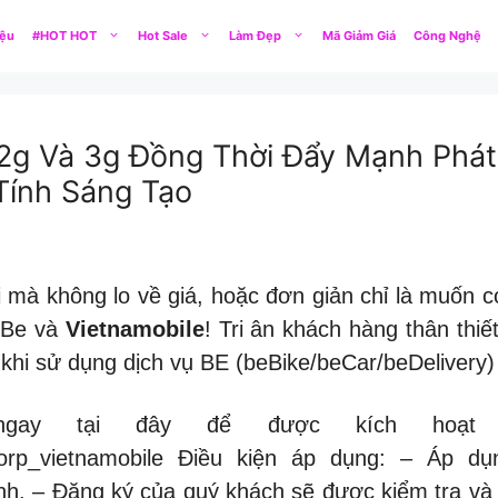
iệu
#HOT HOT
Hot Sale
Làm Đẹp
Mã Giảm Giá
Công Nghệ
2g Và 3g Đồng Thời Đẩy Mạnh Phát
ính Sáng Tạo
i mà không lo về giá, hoặc đơn giản chỉ là muốn
 Be và
Vietnamobile
! Tri ân khách hàng thân thi
 khi sử dụng dịch vụ BE (beBike/beCar/beDelivery)
ngay tại đây để được kích hoạ
?/becorp_vietnamobile Điều kiện áp dụng: – Áp 
nh. – Đăng ký của quý khách sẽ được kiểm tra và 