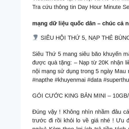
Tra cứu thông tin Day Hour Minute S
mạng dữ liệu quốc dân – chúc cả n
SIÊU HỘI THỨ 5, NẠP THẺ BÙN
Siêu Thứ 5 mang siêu bão khuyến m
được quà tặng: – Nạp từ 20K nhận li
nội mạng sử dụng trong 5 ngày Mau nạ
#napthe #khuyenmai #data #supert
GÓI CƯỚC KING BẢN MINI – 10GB/
Đúng vậy ! Không nhìn nhầm đâu các
trước đi rồi khỏi lo về giá nhé ! Ư
ngày) Kèm theo lợi ích trả tiền tác