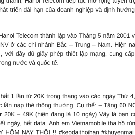
 thành, Hanoi Telecom tiếp tục mở rộng tuyến t
át triển dài hạn của doanh nghiệp và định hướng
anoi Telecom thành lập vào Tháng 5 năm 2001 vớ
BNV ở các chi nhánh Bắc – Trung – Nam. Hiện nay
, với đầy đủ giấy phép thiết lập mạng, cung cấp 
 trong nước và quốc tế.
 nhất 1 lần từ 20K trong tháng vào các ngày Thứ 
ác lần nạp thẻ thông thường. Cụ thể: – Tặng 60 N
 20K – 49K (hiện đang là 10 ngày) Vậy là bạn 
hết ngày, hết data. Anh em Vietnamobile tha hồ rủ
Y HÔM NAY THÔI !! #keodaithoihan #khuyenmai 