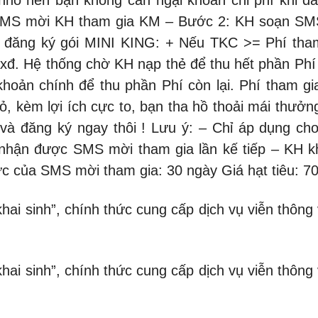
SMS mời KH tham gia KM – Bước 2: KH soạn SMS
, đăng ký gói MINI KING: + Nếu TKC >= Phí tha
– xđ. Hệ thống chờ KH nạp thẻ để thu hết phần Phí 
khoản chính để thu phần Phí còn lại. Phí tham g
hỏ, kèm lợi ích cực to, bạn tha hồ thoải mái thưở
i và đăng ký ngay thôi ! Lưu ý: – Chỉ áp dụng 
 nhận được SMS mời tham gia lần kế tiếp – KH k
lực của SMS mời tham gia: 30 ngày Giá hạt tiêu: 7
hai sinh”, chính thức cung cấp dịch vụ viễn thông
hai sinh”, chính thức cung cấp dịch vụ viễn thông