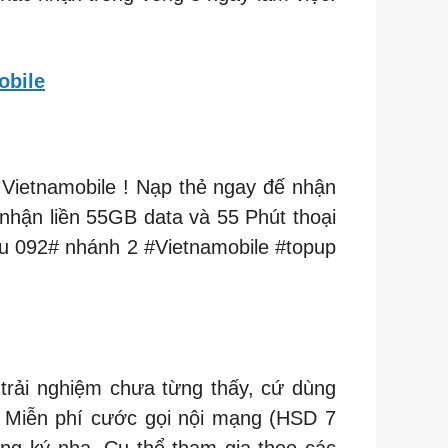
obile
ietnamobile ! Nạp thẻ ngay đế nhận
nhận liền 55GB data và 55 Phút thoại
cứu 092# nhánh 2 #Vietnamobile #topup
trải nghiệm chưa từng thấy, cứ dùng
 – Miễn phí cước gọi nội mạng (HSD 7
ăng ký nha. Cụ thể tham gia theo các