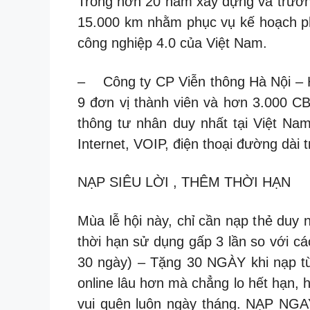
Trong hơn 20 năm xây dựng và trưởng
15.000 km nhằm phục vụ kế hoạch ph
công nghiệp 4.0 của Việt Nam.
– Công ty CP Viễn thông Hà Nội – H
9 đơn vị thành viên và hơn 3.000 C
thông tư nhân duy nhất tại Việt Nam
Internet, VOIP, điện thoại đường dài
NẠP SIÊU LỜI , THÊM THỜI HẠN
Mùa lễ hội này, chỉ cần nạp thẻ duy
thời hạn sử dụng gấp 3 lần so với c
30 ngày) – Tặng 30 NGÀY khi nạp từ
online lâu hơn mà chẳng lo hết hạn, 
vui quên luôn ngày tháng. NẠP NGA