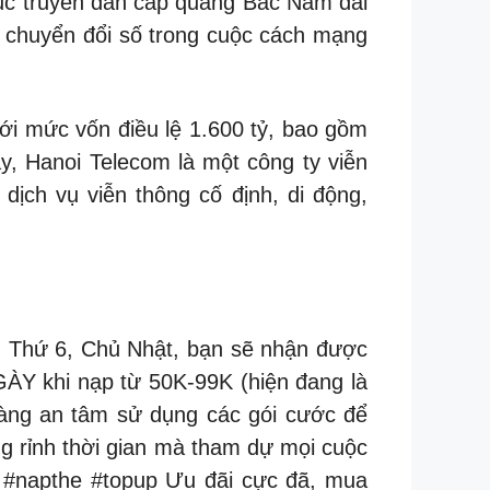
rục truyền dẫn cáp quang Bắc Nam dài
 chuyển đổi số trong cuộc cách mạng
i mức vốn điều lệ 1.600 tỷ, bao gồm
, Hanoi Telecom là một công ty viễn
dịch vụ viễn thông cố định, di động,
4, Thứ 6, Chủ Nhật, bạn sẽ nhận được
GÀY khi nạp từ 50K-99K (hiện đang là
càng an tâm sử dụng các gói cước để
ng rỉnh thời gian mà tham dự mọi cuộc
#napthe #topup Ưu đãi cực đã, mua