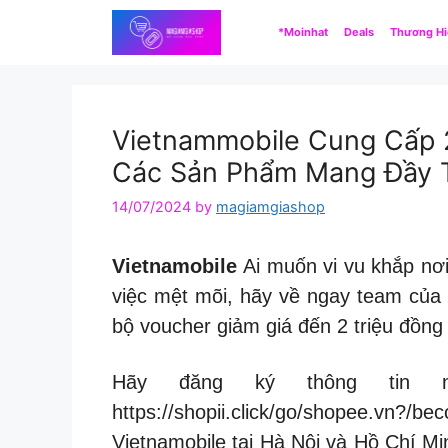
Skip
*Moinhat
Deals
Thương H
to
content
Vietnammobile Cung Cấp 
Các Sản Phẩm Mang Đầy T
14/07/2024
by
magiamgiashop
Vietnamobile
Ai muốn vi vu khắp nơ
việc mệt mõi, hãy về ngay team của
bộ voucher giảm giá đến 2 triệu đồng
Hãy đăng ký thông tin 
https://shopii.click/go/shopee.vn
Vietnamobile tại Hà Nội và Hồ Chí Mi