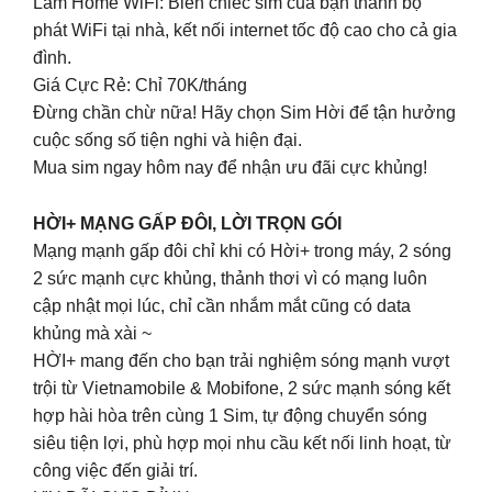
Làm Home WiFi: Biến chiếc sim của bạn thành bộ
phát WiFi tại nhà, kết nối internet tốc độ cao cho cả gia
đình.
Giá Cực Rẻ: Chỉ 70K/tháng
Đừng chần chừ nữa! Hãy chọn Sim Hời để tận hưởng
cuộc sống số tiện nghi và hiện đại.
Mua sim ngay hôm nay để nhận ưu đãi cực khủng!
HỜI+ MẠNG GẤP ĐÔI, LỜI TRỌN GÓI
Mạng mạnh gấp đôi chỉ khi có Hời+ trong máy, 2 sóng
2 sức mạnh cực khủng, thảnh thơi vì có mạng luôn
cập nhật mọi lúc, chỉ cần nhắm mắt cũng có data
khủng mà xài ~
HỜI+ mang đến cho bạn trải nghiệm sóng mạnh vượt
trội từ Vietnamobile & Mobifone, 2 sức mạnh sóng kết
hợp hài hòa trên cùng 1 Sim, tự động chuyển sóng
siêu tiện lợi, phù hợp mọi nhu cầu kết nối linh hoạt, từ
công việc đến giải trí.