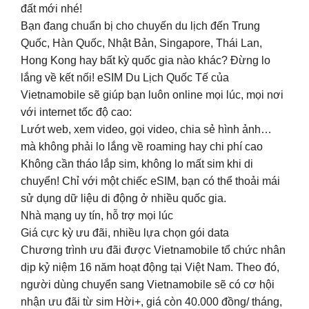
đất mới nhé!
Bạn đang chuẩn bị cho chuyến du lịch đến Trung
Quốc, Hàn Quốc, Nhật Bản, Singapore, Thái Lan,
Hong Kong hay bất kỳ quốc gia nào khác? Đừng lo
lắng về kết nối! eSIM Du Lịch Quốc Tế của
Vietnamobile sẽ giúp bạn luôn online mọi lúc, mọi nơi
với internet tốc độ cao:
Lướt web, xem video, gọi video, chia sẻ hình ảnh…
mà không phải lo lắng về roaming hay chi phí cao
Không cần tháo lắp sim, không lo mất sim khi di
chuyển! Chỉ với một chiếc eSIM, bạn có thể thoải mái
sử dụng dữ liệu di động ở nhiều quốc gia.
Nhà mạng uy tín, hỗ trợ mọi lúc
Giá cực kỳ ưu đãi, nhiều lựa chọn gói data
Chương trình ưu đãi được Vietnamobile tổ chức nhân
dịp kỷ niệm 16 năm hoạt động tại Việt Nam. Theo đó,
người dùng chuyển sang Vietnamobile sẽ có cơ hội
nhận ưu đãi từ sim Hời+, giá còn 40.000 đồng/ tháng,