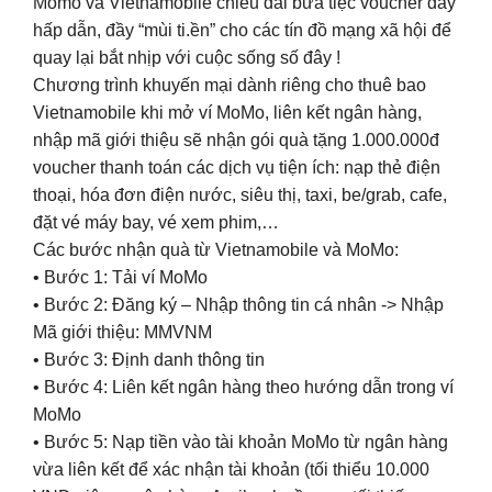
Momo và Vietnamobile chiêu đãi bữa tiệc voucher đầy
hấp dẫn, đầy “mùi ti.ền” cho các tín đồ mạng xã hội để
quay lại bắt nhịp với cuộc sống số đây !
Chương trình khuyến mại dành riêng cho thuê bao
Vietnamobile khi mở ví MoMo, liên kết ngân hàng,
nhập mã giới thiệu sẽ nhận gói quà tặng 1.000.000đ
voucher thanh toán các dịch vụ tiện ích: nạp thẻ điện
thoại, hóa đơn điện nước, siêu thị, taxi, be/grab, cafe,
đặt vé máy bay, vé xem phim,…
Các bước nhận quà từ Vietnamobile và MoMo:
• Bước 1: Tải ví MoMo
• Bước 2: Đăng ký – Nhập thông tin cá nhân -> Nhập
Mã giới thiệu: MMVNM
• Bước 3: Định danh thông tin
• Bước 4: Liên kết ngân hàng theo hướng dẫn trong ví
MoMo
• Bước 5: Nạp tiền vào tài khoản MoMo từ ngân hàng
vừa liên kết để xác nhận tài khoản (tối thiểu 10.000