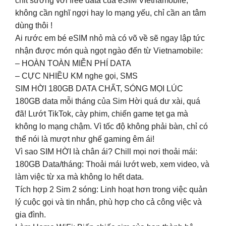
chit sướng với free data của eSIM VIetnamobile,
không cần nghĩ ngợi hay lo mạng yếu, chỉ cần an tâm
dùng thôi !
Ai rước em bé eSIM nhỏ mà có võ về sẽ ngay lập tức
nhận được món quà ngọt ngào đến từ Vietnamobile:
– HOÀN TOÀN MIỄN PHÍ DATA
– CỰC NHIỀU KM nghe gọi, SMS
SIM HỜI 180GB DATA CHẤT, SÓNG MỌI LÚC
180GB data mỗi tháng của Sim Hời quá dư xài, quá
đã! Lướt TikTok, cày phim, chiến game tẹt ga mà
không lo mạng chậm. Vì tốc độ không phải bàn, chỉ có
thể nói là mượt như ghế gaming êm ái!
Vì sao SIM HỜI là chân ái? Chill mọi nơi thoải mái:
180GB Data/tháng: Thoải mái lướt web, xem video, và
làm việc từ xa mà không lo hết data.
Tích hợp 2 Sim 2 sóng: Linh hoạt hơn trong việc quản
lý cuộc gọi và tin nhắn, phù hợp cho cả công việc và
gia đình.