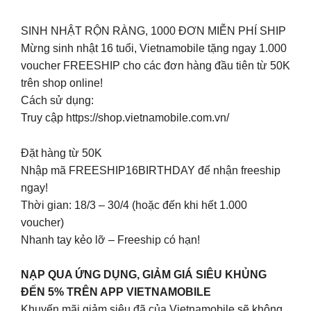
SINH NHẬT RỘN RÀNG, 1000 ĐƠN MIỄN PHÍ SHIP
Mừng sinh nhật 16 tuổi, Vietnamobile tặng ngay 1.000
voucher FREESHIP cho các đơn hàng đầu tiên từ 50K
trên shop online!
Cách sử dụng:
Truy cập https://shop.vietnamobile.com.vn/
Đặt hàng từ 50K
Nhập mã FREESHIP16BIRTHDAY để nhận freeship
ngay!
Thời gian: 18/3 – 30/4 (hoặc đến khi hết 1.000
voucher)
Nhanh tay kẻo lỡ – Freeship có hạn!
NẠP QUA ỨNG DỤNG, GIẢM GIÁ SIÊU KHỦNG
ĐẾN 5% TRÊN APP VIETNAMOBILE
Khuyến mãi giảm siêu đã của Vietnamobile sẽ không