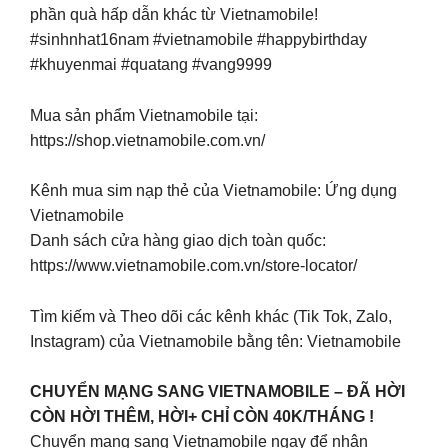
phần quà hấp dẫn khác từ Vietnamobile!
#sinhnhat16nam #vietnamobile #happybirthday
#khuyenmai #quatang #vang9999
Mua sản phẩm Vietnamobile tại:
https://shop.vietnamobile.com.vn/
Kênh mua sim nạp thẻ của Vietnamobile: Ứng dụng
Vietnamobile
Danh sách cửa hàng giao dịch toàn quốc:
https://www.vietnamobile.com.vn/store-locator/
Tìm kiếm và Theo dõi các kênh khác (Tik Tok, Zalo,
Instagram) của Vietnamobile bằng tên: Vietnamobile
CHUYỂN MẠNG SANG VIETNAMOBILE – ĐÃ HỜI
CÒN HỜI THÊM, HỜI+ CHỈ CÒN 40K/THÁNG !
Chuyển mạng sang Vietnamobile ngay để nhận