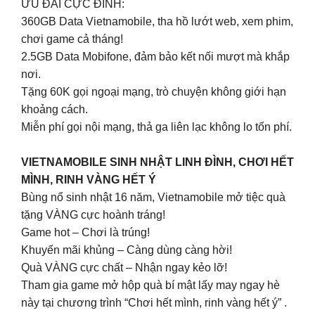
ƯU ĐÃI CỰC ĐỈNH:
360GB Data Vietnamobile, tha hồ lướt web, xem phim,
chơi game cả tháng!
2.5GB Data Mobifone, đảm bảo kết nối mượt mà khắp
nơi.
Tặng 60K gọi ngoại mạng, trò chuyện không giới hạn
khoảng cách.
Miễn phí gọi nội mạng, thả ga liên lạc không lo tốn phí.
VIETNAMOBILE SINH NHẬT LINH ĐÌNH, CHƠI HẾT
MÌNH, RINH VÀNG HẾT Ý
Bùng nổ sinh nhật 16 năm, Vietnamobile mở tiệc quà
tặng VÀNG cực hoành tráng!
Game hot – Chơi là trúng!
Khuyến mãi khủng – Càng dùng càng hời!
Quà VÀNG cực chất – Nhận ngay kẻo lỡ!
Tham gia game mở hộp quà bí mật lấy may ngay hè
này tại chương trình “Chơi hết mình, rinh vàng hết ý” .