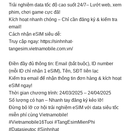
Trải nghiệm data tốc độ cao suốt 24/7– Lướt web, xem
phim, chơi game cực đã!
Kích hoạt nhanh chóng – Chỉ cần đăng ký & kiểm tra
email!
Cách nhận eSIM siêu dễ:
Truy cập ngay: https://sinhnhat-
tangesim.vietnamobile.com.vn/
Điền đầy đủ thông tin: Email (bắt buộc), ID number
(mỗi ID chỉ nhận 1 eSIM), Tên, SĐT liên lạc
Kiểm tra email để nhận thông tin đơn hàng & kích hoạt
eSIM ngay!
Thời gian chương trình: 24/03/2025 – 24/04/2025
Số lượng có hạn – Nhanh tay đăng ký kẻo lỡ!
Đừng bỏ lỡ cơ hội trải nghiệm eSIM với data siêu tốc
miễn phí cùng Vietnamobile!
#Vietnamobile16Tuoi #TangEsimMienPhi
#Datasieutoc #Sinhnhat