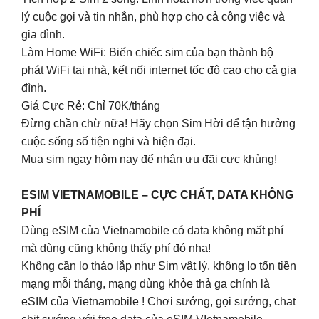
lý cuộc gọi và tin nhắn, phù hợp cho cả công việc và
gia đình.
Làm Home WiFi: Biến chiếc sim của bạn thành bộ
phát WiFi tại nhà, kết nối internet tốc độ cao cho cả gia
đình.
Giá Cực Rẻ: Chỉ 70K/tháng
Đừng chần chừ nữa! Hãy chọn Sim Hời để tận hưởng
cuộc sống số tiện nghi và hiện đại.
Mua sim ngay hôm nay để nhận ưu đãi cực khủng!
ESIM VIETNAMOBILE – CỰC CHẤT, DATA KHÔNG
PHÍ
Dùng eSIM của Vietnamobile có data không mất phí
mà dùng cũng không thấy phí đó nha!
Không cần lo tháo lắp như Sim vật lý, không lo tốn tiền
mạng mỗi tháng, mạng dùng khỏe thả ga chính là
eSIM của Vietnamobile ! Chơi sướng, gọi sướng, chat