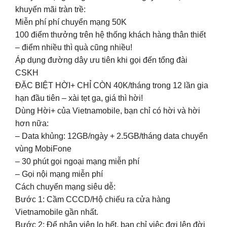
khuyến mãi tràn trề:
Miễn phí phí chuyển mạng 50K
100 điểm thưởng trên hệ thống khách hàng thân thiết
– điểm nhiều thì quà cũng nhiều!
Áp dụng đường dây ưu tiên khi gọi đến tổng đài
CSKH
ĐẶC BIỆT HỜI+ CHỈ CÒN 40K/tháng trong 12 lần gia
hạn đầu tiên – xài tẹt ga, giá thì hời!
Dùng Hời+ của Vietnamobile, bạn chỉ có hời và hời
hơn nữa:
– Data khủng: 12GB/ngày + 2.5GB/tháng data chuyển
vùng MobiFone
– 30 phút gọi ngoại mạng miễn phí
– Gọi nội mạng miễn phí
Cách chuyển mạng siêu dễ:
Bước 1: Cầm CCCD/Hộ chiếu ra cửa hàng
Vietnamobile gần nhất.
Bước 2: Để nhân viên lo hết, bạn chỉ việc đợi lên đời