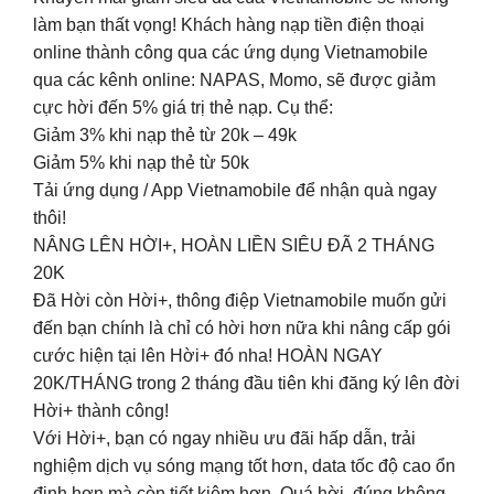
làm bạn thất vọng! Khách hàng nạp tiền điện thoại
online thành công qua các ứng dụng Vietnamobile
qua các kênh online: NAPAS, Momo, sẽ được giảm
cực hời đến 5% giá trị thẻ nạp. Cụ thể:
Giảm 3% khi nạp thẻ từ 20k – 49k
Giảm 5% khi nạp thẻ từ 50k
Tải ứng dụng / App Vietnamobile để nhận quà ngay
thôi!
NÂNG LÊN HỜI+, HOÀN LIỀN SIÊU ĐÃ 2 THÁNG
20K
Đã Hời còn Hời+, thông điệp Vietnamobile muốn gửi
đến bạn chính là chỉ có hời hơn nữa khi nâng cấp gói
cước hiện tại lên Hời+ đó nha! HOÀN NGAY
20K/THÁNG trong 2 tháng đầu tiên khi đăng ký lên đời
Hời+ thành công!
Với Hời+, bạn có ngay nhiều ưu đãi hấp dẫn, trải
nghiệm dịch vụ sóng mạng tốt hơn, data tốc độ cao ổn
định hơn mà còn tiết kiệm hơn. Quá hời, đúng không