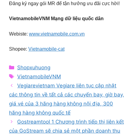
Đăng ký ngay gói MR để tận hưởng ưu đãi cực hời!
VietnamobileVNM Mạng dữ liệu quốc dân
Webiste:
www.vietnamobile.com.vn
Shopee:
Vietnamobile-cat
Categories
Shopxuhuong
Tags
VietnamobileVNM
Vegiarevietnam Vegiare liên tục cập nhật
các thông tin về tất cả các chuyến bay, giờ bay,
giá vé của 3 hãng hàng không nội địa, 300
hãng hàng không quốc tế
Gostreamtool 1 Chương trình tiếp thị liên kết
của GoStream sẽ chia sẻ một phần doanh thu