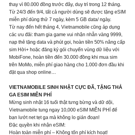
thay vì 80.000 đồng trước đây, duy trì trong 12 tháng.
Từ 24/3 đến 9/4, tất cả người dùng sẽ được tặng eSIM
miễn phí dùng thử 7 ngày, kèm 5 GB data/ ngày.
Từ nay đến hết tháng 4, Vietnamobile cũng áp dụng
các ưu đãi: tham gia game vui nhận nhẫn vàng 9999,
nạp thẻ tặng data và phút gọi, hoàn tiền 50% nâng cấp
sim Hời+ hoặc đăng ký gói chuyển vùng dữ liệu với
MobiFone, hoàn tiền đến 30.000 đồng khi mua sim
trên MoMo, miễn phí giao hàng cho 1.000 đơn đầu khi
đặt qua shop online…
VIETNAMOBILE SINH NHẬT CỰC ĐÃ, TẶNG THẢ
GA ESIM MIỄN PHÍ
Mừng sinh nhật 16 tuổi thật tưng bừng và dữ dội,
Vietnamobile tung ngay 10,000 eSIM MIỄN PHÍ để
bạn lướt net tẹt ga mà không lo gián đoạn!
Đặc quyền khi nhận eSIM:
Hoàn toàn miễn phí – Không tốn phí kích hoạt!