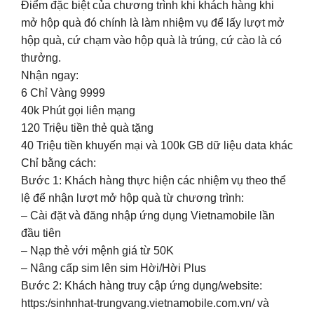
Điểm đặc biệt của chương trình khi khách hàng khi
mở hộp quà đó chính là làm nhiệm vụ để lấy lượt mở
hộp quà, cứ chạm vào hộp quà là trúng, cứ cào là có
thưởng.
Nhận ngay:
6 Chỉ Vàng 9999
40k Phút gọi liên mạng
120 Triệu tiền thẻ quà tặng
40 Triệu tiền khuyến mại và 100k GB dữ liệu data khác
Chỉ bằng cách:
Bước 1: Khách hàng thực hiện các nhiệm vụ theo thể
lệ để nhận lượt mở hộp quà từ chương trình:
– Cài đặt và đăng nhập ứng dụng Vietnamobile lần
đầu tiên
– Nạp thẻ với mệnh giá từ 50K
– Nâng cấp sim lên sim Hời/Hời Plus
Bước 2: Khách hàng truy cập ứng dụng/website:
https:/sinhnhat-trungvang.vietnamobile.com.vn/ và