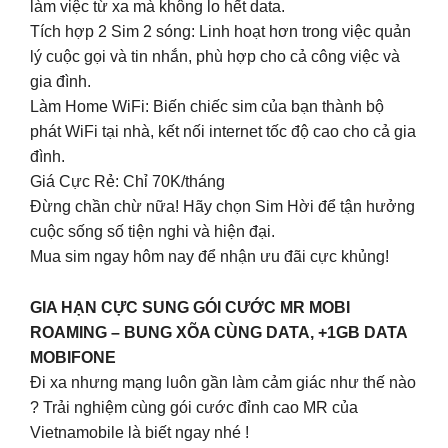
làm việc từ xa mà không lo hết data.
Tích hợp 2 Sim 2 sóng: Linh hoạt hơn trong việc quản
lý cuộc gọi và tin nhắn, phù hợp cho cả công việc và
gia đình.
Làm Home WiFi: Biến chiếc sim của bạn thành bộ
phát WiFi tại nhà, kết nối internet tốc độ cao cho cả gia
đình.
Giá Cực Rẻ: Chỉ 70K/tháng
Đừng chần chừ nữa! Hãy chọn Sim Hời để tận hưởng
cuộc sống số tiện nghi và hiện đại.
Mua sim ngay hôm nay để nhận ưu đãi cực khủng!
GIA HẠN CỰC SUNG GÓI CƯỚC MR MOBI
ROAMING – BUNG XÕA CÙNG DATA, +1GB DATA
MOBIFONE
Đi xa nhưng mạng luôn gần làm cảm giác như thế nào
? Trải nghiệm cùng gói cước đỉnh cao MR của
Vietnamobile là biết ngay nhé !