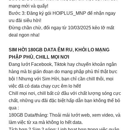
mạng mới và quẩy!
Bước 3: Đăng ký gói HOIPLUS_MNP để nhận ngay
ưu đãi siêu hời!
Đừng chần chừ, đổi ngay từ 10/03/2025 kẻo lỡ mất
deal ngon nha!
SIM HỜI 180GB DATA ÊM RU, KHỎI LO MẠNG
PHẬP PHÙ, CHILL MỌI NƠI
Đang lướt Facebook, Tiktok hay chuyển khoản ngân
hàng mà bị gián đoạn do mạng phập phù thì thật bực
bội ! Nhưng với Sim Hời, bạn chỉ cần chill thôi, mọi
việc đã có data chạy cực êm lo hết!
Chill mọi nơi, chill bất cứ đâu với chất lượng sóng cực
chất, những ưu đãi đặc biệt hấp dẫn bạn không thể bỏ
qua :
180GB Data/tháng: Thoải mái lướt web, xem video, và
làm việc từ xa mà không lo hết data.
Tích hợp 2 Sim 2 sóng: Linh hoạt hơn trong việc quản