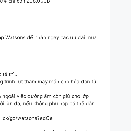
50% chỉ còn 298.000Đ
app Watsons để nhận ngay các ưu đãi mua
 tế thì…
g trình rút thăm may mắn cho hóa đơn từ
n ngoài việc dưỡng ẩm còn giữ cho lớp
 với làn da, nếu không phù hợp có thể dẫn
ick/go/watsons?edQe