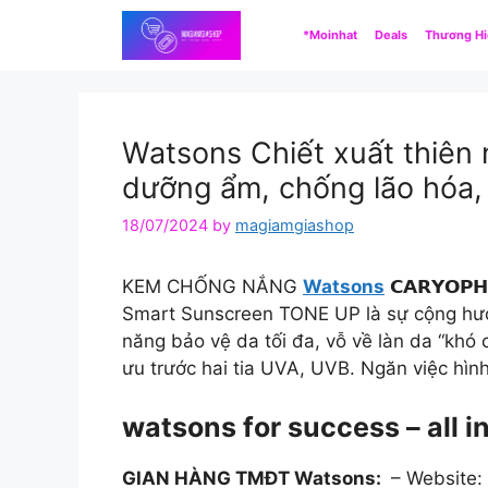
Skip
*Moinhat
Deals
Thương H
to
content
Watsons Chiết xuất thiên 
dưỡng ẩm, chống lão hóa,
18/07/2024
by
magiamgiashop
KEM CHỐNG NẮNG
Watsons
𝗖𝗔𝗥𝗬𝗢
Smart Sunscreen TONE UP là sự cộng hưởn
năng bảo vệ da tối đa, vỗ về làn da “khó
ưu trước hai tia UVA, UVB. Ngăn việc hì
watsons for success – all 
GIAN HÀNG TMĐT Watsons:
– Website: