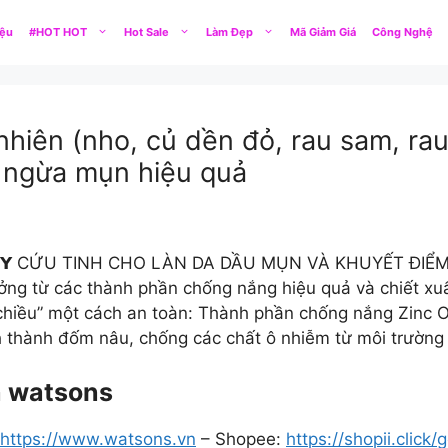
iệu
#HOT HOT
Hot Sale
Làm Đẹp
Mã Giảm Giá
Công Nghệ
nhiên (nho, củ dền đỏ, rau sam, r
 ngừa mụn hiệu quả
𝗣𝗛𝗬 CỨU TINH CHO LÀN DA DẦU MỤN VÀ KHUYẾT ĐIỂM
g từ các thành phần chống nắng hiệu quả và chiết xuấ
 chiều” một cách an toàn: Thành phần chống nắng Zinc O
nh thành đốm nâu, chống các chất ô nhiễm từ môi trườn
in watsons
https://www.watsons.vn
– Shopee:
https://shopii.clic