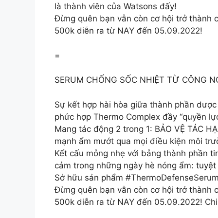
là thành viên của Watsons đấy!
Đừng quên bạn vẫn còn cơ hội trở thành 
500k diễn ra từ NAY đến 05.09.2022!
=
SERUM CHỐNG SỐC NHIỆT TỪ CÔNG NGHỆ
Sự kết hợp hài hòa giữa thành phần dược
phức hợp Thermo Complex đầy “quyền lực
Mang tác động 2 trong 1: BẢO VỆ TÁC H
mạnh ẩm mướt qua mọi điều kiện môi trư
Kết cấu mỏng nhẹ với bảng thành phần t
cảm trong những ngày hè nóng ẩm: tuyệt đ
Sở hữu sản phẩm #ThermoDefenseSerum cho
Đừng quên bạn vẫn còn cơ hội trở thành 
500k diễn ra từ NAY đến 05.09.2022! Chi t