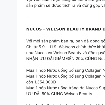
sản phẩm sẽ được trích ra và đóng góp v
=
𝗡𝗨𝗖𝗢𝗦 – 𝗪𝗘𝗟𝗦𝗢𝗡 𝗕𝗘𝗔𝗨𝗧𝗬 𝗕𝗥
Với mỗi sản phẩm bán ra, bạn đã đóng g
Chỉ từ 5.9 – 11.9, Watsons chính thức kh
như Nucos và Welson Beauty và độc quyền
NHẬN ƯU ĐÃI GIẢM ĐẾN 20% CÙNG Nuc
Mua 1 hộp Nước uống bổ sung Collagen N
Mua 1 hộp Nước uống bổ sung Collagen N
còn 1.354.000Đ
Mua 1 hộp Nước uống trắng da Nucos Sup
ƯU ĐÃI 50% CÙNG Welson Beauty