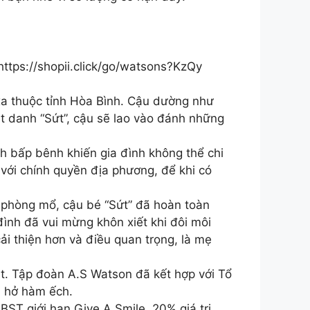
ttps://shopii.click/go/watsons?KzQy
xa thuộc tỉnh Hòa Bình. Cậu dường như
t danh “Sứt”, cậu sẽ lao vào đánh những
h bấp bênh khiến gia đình không thể chi
 với chính quyền địa phương, để khi có
 phòng mổ, cậu bé “Sứt” đã hoàn toàn
đình đã vui mừng khôn xiết khi đôi môi
i thiện hơn và điều quan trọng, là mẹ
ật. Tập đoàn A.S Watson đã kết hợp với Tổ
m hở hàm ếch.
ST giới hạn Give A Smile. 20% giá trị