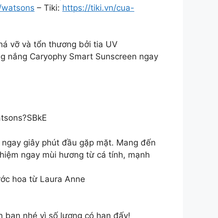
p/watsons
– Tiki:
https://tiki.vn/cua-
há vỡ và tổn thương bởi tia UV
hống nắng Caryophy Smart Sunscreen ngay
watsons?SBkE
g ngay giây phút đầu gặp mặt. Mang đến
nghiệm ngay mùi hương từ cá tính, mạnh
ớc hoa từ Laura Anne
n bạn nhé vì số lượng có hạn đấy!