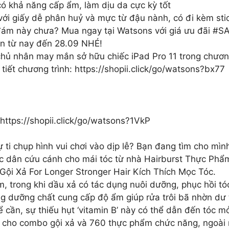
 khả năng cấp ẩm, làm dịu da cực kỳ tốt
 với giấy dễ phân huỷ và mực từ đậu nành, có đi kèm stic
ám này chưa? Mua ngay tại Watsons với giá ưu đãi #S
ẫn từ nay đến 28.09 NHÉ!
chủ nhân may mắn sở hữu chiếc iPad Pro 11 trong chươn
iết chương trình: https://shopii.click/go/watsons?bx77
ps://shopii.click/go/watsons?1VkP
ự ti chụp hình vui chơi vào dịp lễ? Bạn đang tìm cho mì
ốc dân cứu cánh cho mái tóc từ nhà Hairburst Thực Ph
Gội Xả For Longer Stronger Hair Kích Thích Mọc Tóc.
m, trong khi dầu xả có tác dụng nuôi dưỡng, phục hồi tó
g dưỡng chất cung cấp độ ẩm giúp rửa trôi bã nhờn dư 
hể cần, sự thiếu hụt ‘vitamin B’ này có thể dẫn đến tóc m
95 cho combo gội xả và 760 thực phẩm chức năng, ngoà