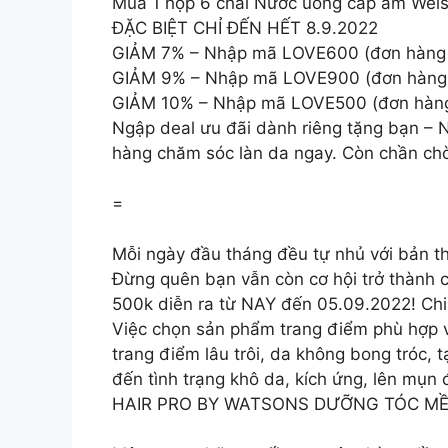
Mua 1 hộp 6 chai Nước uống cấp ẩm Wel
ĐẶC BIỆT CHỈ ĐẾN HẾT 8.9.2022
GIẢM 7% – Nhập mã LOVE600 (đơn hàng t
GIẢM 9% – Nhập mã LOVE900 (đơn hàng t
GIẢM 10% – Nhập mã LOVE500 (đơn hàng 
Ngập deal ưu đãi dành riêng tặng bạn – 
hàng chăm sóc làn da ngay. Còn chần chờ 
=
Mỗi ngày đầu tháng đều tự nhủ với bản thâ
Đừng quên bạn vẫn còn cơ hội trở thành 
500k diễn ra từ NAY đến 05.09.2022! Chi 
Việc chọn sản phẩm trang điểm phù hợp vớ
trang điểm lâu trôi, da không bong tróc, t
đến tình trạng khô da, kích ứng, lên mụn 
HAIR PRO BY WATSONS DƯỠNG TÓC MỀM 