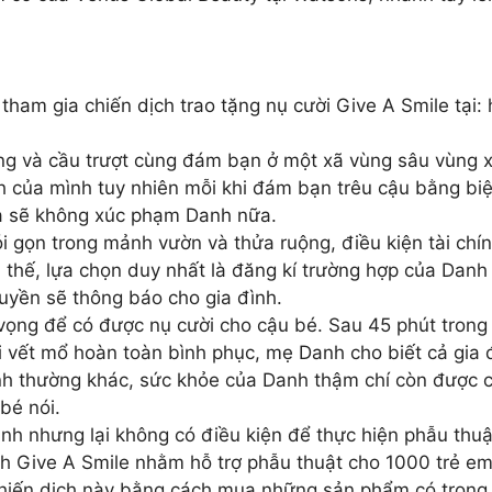
m gia chiến dịch trao tặng nụ cười Give A Smile tại: h
ng và cầu trượt cùng đám bạn ở một xã vùng sâu vùng 
 của mình tuy nhiên mỗi khi đám bạn trêu cậu bằng biệ
ứa sẽ không xúc phạm Danh nữa.
gọn trong mảnh vườn và thửa ruộng, điều kiện tài chín
vì thế, lựa chọn duy nhất là đăng kí trường hợp của Danh
quyền sẽ thông báo cho gia đình.
 vọng để có được nụ cười cho cậu bé. Sau 45 phút trong
i vết mổ hoàn toàn bình phục, mẹ Danh cho biết cả gia 
h thường khác, sức khỏe của Danh thậm chí còn được cả
bé nói.
anh nhưng lại không có điều kiện để thực hiện phẫu thu
ch Give A Smile nhằm hỗ trợ phẫu thuật cho 1000 trẻ e
hiến dịch này bằng cách mua những sản phẩm có trong B