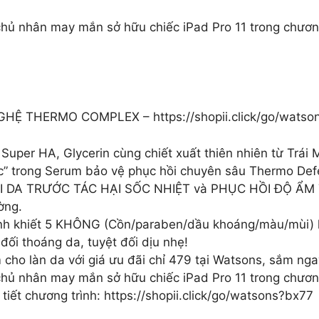
chủ nhân may mắn sở hữu chiếc iPad Pro 11 trong chươn
 THERMO COMPLEX – https://shopii.click/go/watso
 Super HA, Glycerin cùng chiết xuất thiên nhiên từ Trá
” trong Serum bảo vệ phục hồi chuyên sâu Thermo Def
ẠI DA TRƯỚC TÁC HẠI SỐC NHIỆT và PHỤC HỒI ĐỘ ẨM TỰ
ờng.
inh khiết 5 KHÔNG (Cồn/paraben/dầu khoáng/màu/mùi) l
ối thoáng da, tuyệt đối dịu nhẹ!
 làn da với giá ưu đãi chỉ 479 tại Watsons, sắm ngay 
chủ nhân may mắn sở hữu chiếc iPad Pro 11 trong chươn
iết chương trình: https://shopii.click/go/watsons?bx77