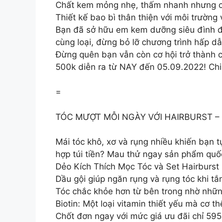
Chất kem mỏng nhẹ, thấm nhanh nhưng có
Thiết kế bao bì thân thiện với môi trường
Bạn đã sở hữu em kem dưỡng siêu đình đ
cùng loại, đừng bỏ lỡ chương trình hấp d
Đừng quên bạn vẫn còn cơ hội trở thành 
500k diễn ra từ NAY đến 05.09.2022! Chi t
=
TÓC MƯỢT MỖI NGÀY VỚI HAIRBURST – htt
Mái tóc khô, xơ và rụng nhiều khiến bạn t
hợp túi tiền? Mau thử ngay sản phẩm qu
Dẻo Kích Thích Mọc Tóc và Set Hairburst 
Dầu gội giúp ngăn rụng và rụng tóc khi tắ
Tóc chắc khỏe hơn từ bên trong nhờ nhữn
Biotin: Một loại vitamin thiết yếu mà cơ t
Chốt đơn ngay với mức giá ưu đãi chỉ 5