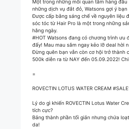
Một trong những mối quan tâm hàng đầu c
những dịch vụ đắt đỏ, Watsons gợi ý bạn 
Được cấp bằng sáng chế về nguyên liệu đ
sóc tóc từ Hair Pro là một trong những s
hằng ngày.
#HOT Watsons đang có chương trình ưu 
đấy! Mau mau sắm ngay kẻo lỡ deal hời n
Đừng quên bạn vẫn còn cơ hội trở thành 
500k diễn ra từ NAY đến 05.09.2022! Chi t
=
ROVECTIN LOTUS WATER CREAM #SALE1000
Lý do gì khiến ROVECTIN Lotus Water C
tích cực?
Bảng thành phần tối giản nhưng chứa loạt 
da!