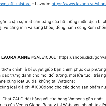
svn_officialstore
– Lazada:
https://www.lazada.vn/sho
ngăn chặn sự mất cân bằng của hệ thống miễn dịch bị p
m lại vẻ căng mịn và sáng khỏe, đồng hành cùng Kem c
𝗥𝗔 𝗔𝗡𝗡𝗘 #SALE1000Đ: https://shopii.click/go/
 thơm chính là bí quyết giúp bạn chinh phục đối phươn
 đặc trưng dành cho mọi đối tượng, mọi lứa tuổi, trải 
ne cùng loạt ưu đãi khủng tại Watsons:
ùng loại giá chỉ #1000dong cho các dòng sản phẩm nư
hat ZALO đặt hàng với cửa hàng Watsons gần nhất
 có của Venus Global Beauty tại Watsons, nhanh tay lê