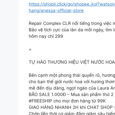
https://shopii.click/go/shopee_kol?watson
hang/anessa-official-store
Repair Complex CLR nổi tiếng trong việc 
Bảo vệ tích cực của làn da mỗi ngày, tì
hôm nay chỉ 299
=
TỰ HÀO THƯƠNG HIỆU VIỆT NƯỚC HOA 𝗟𝗔
Bên cạnh một phong thái quyến rũ, hương
cho bạn thế giới nước hoa với hương thơm
mẽ đến dịu dàng, ngọt ngào của Laura An
BÃO SALE 1.000Đ – Mua sản phẩm thứ 2 c
#FREESHIP cho mọi đơn hàng từ 99K
GIAO HÀNG NHANH 2H khi CHAT SHOP – C
Chớp liền thời cơ giảm đậm giâm sâu hiếm