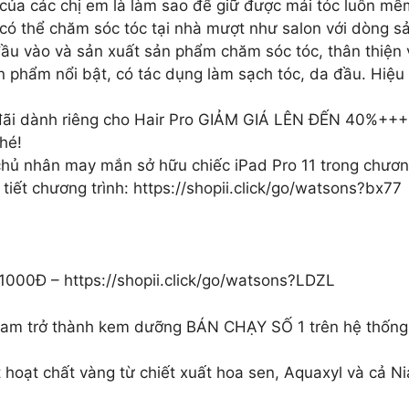
ủa các chị em là làm sao để giữ được mái tóc luôn mềm
có thể chăm sóc tóc tại nhà mượt như salon với dòng s
ầu vào và sản xuất sản phẩm chăm sóc tóc, thân thiện 
ản phẩm nổi bật, có tác dụng làm sạch tóc, da đầu. Hiệu
đãi dành riêng cho Hair Pro GIẢM GIÁ LÊN ĐẾN 40%+++
hé!
chủ nhân may mắn sở hữu chiếc iPad Pro 11 trong chươn
iết chương trình: https://shopii.click/go/watsons?bx77
Đ – https://shopii.click/go/watsons?LDZL
ream trở thành kem dưỡng BÁN CHẠY SỐ 1 trên hệ thốn
hoạt chất vàng từ chiết xuất hoa sen, Aquaxyl và cả Nia