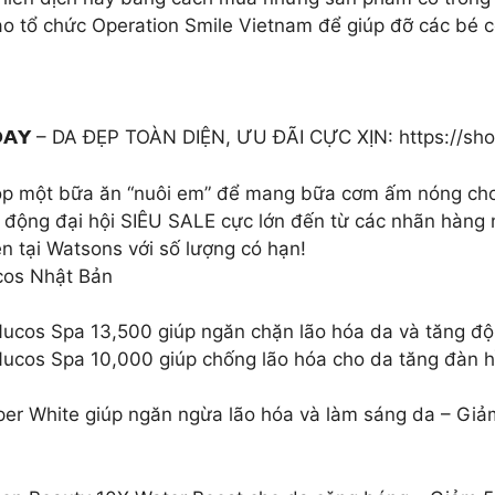
ào tổ chức Operation Smile Vietnam để giúp đỡ các bé 
𝗔𝗡𝗗 𝗗𝗔𝗬 – DA ĐẸP TOÀN DIỆN, ƯU ĐÃI CỰC XỊN: https://
óp một bữa ăn “nuôi em” để mang bữa cơm ấm nóng cho
ởi động đại hội SIÊU SALE cực lớn đến từ các nhãn hàng
 tại Watsons với số lượng có hạn!
os Nhật Bản
ucos Spa 13,500 giúp ngăn chặn lão hóa da và tăng độ
ucos Spa 10,000 giúp chống lão hóa cho da tăng đàn h
er White giúp ngăn ngừa lão hóa và làm sáng da – Giả