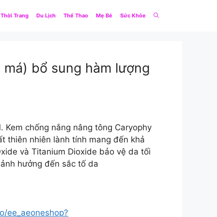
Thời Trang
Du Lịch
Thể Thao
Mẹ Bé
Sức Khỏe
au má) bổ sung hàm lượng
. Kem chống nắng nâng tông Caryophy
t thiên nhiên lành tính mang đến khả
xide và Titanium Dioxide bảo vệ da tối
g ảnh hưởng đến sắc tố da
k/go/ee_aeoneshop?