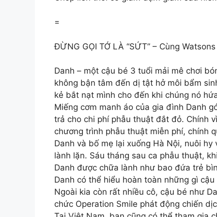
=
ĐỪNG GỌI TỚ LÀ “SỨT” – Cùng Watsons tha
Danh – một cậu bé 3 tuổi mải mê chơi bó
không bận tâm đến dị tật hở môi bẩm sinh
kẻ bắt nạt mình cho đến khi chúng nó h
Miếng cơm manh áo của gia đình Danh gói 
trả cho chi phí phẫu thuật đắt đỏ. Chính 
chương trình phẫu thuật miễn phí, chính 
Danh và bố mẹ lại xuống Hà Nội, nuôi hy
lành lặn. Sáu tháng sau ca phẫu thuật, kh
Danh được chữa lành như bao đứa trẻ bìn
Danh có thể hiểu hoàn toàn những gì cậu 
Ngoài kia còn rất nhiều cô, cậu bé như D
chức Operation Smile phát động chiến dị
Tại Việt Nam, bạn cũng có thể tham gia c