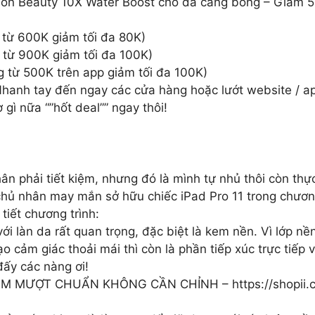
son Beauty 10X Water Boost cho da căng bóng – Giảm 
ừ 600K giảm tối đa 80K)
ừ 900K giảm tối đa 100K)
từ 500K trên app giảm tối đa 100K)
Nhanh tay đến ngay các cửa hàng hoặc lướt website / 
gì nữa “”hốt deal”” ngay thôi!
n phải tiết kiệm, nhưng đó là mình tự nhủ thôi còn thực
chủ nhân may mắn sở hữu chiếc iPad Pro 11 trong chươn
tiết chương trình:
i làn da rất quan trọng, đặc biệt là kem nền. Vì lớp nề
ạo cảm giác thoải mái thì còn là phần tiếp xúc trực tiếp
đấy các nàng ơi!
MƯỢT CHUẨN KHÔNG CẦN CHỈNH – https://shopii.cl