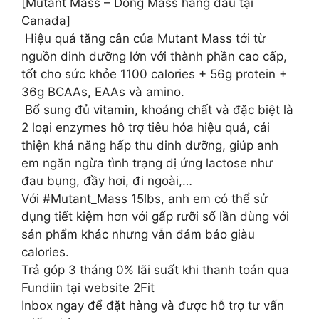
[Mutant Mass – Dòng Mass hàng đầu tại
Canada]
️ Hiệu quả tăng cân của Mutant Mass tới từ
nguồn dinh dưỡng lớn với thành phần cao cấp,
tốt cho sức khỏe 1100 calories + 56g protein +
36g BCAAs, EAAs và amino.
️ Bổ sung đủ vitamin, khoáng chất và đặc biệt là
2 loại enzymes hỗ trợ tiêu hóa hiệu quả, cải
thiện khả năng hấp thu dinh dưỡng, giúp anh
em ngăn ngừa tình trạng dị ứng lactose như
đau bụng, đầy hơi, đi ngoài,…
Với #Mutant_Mass 15lbs, anh em có thể sử
dụng tiết kiệm hơn với gấp rưỡi số lần dùng với
sản phẩm khác nhưng vẫn đảm bảo giàu
calories.
Trả góp 3 tháng 0% lãi suất khi thanh toán qua
Fundiin tại website 2Fit
Inbox ngay để đặt hàng và được hỗ trợ tư vấn