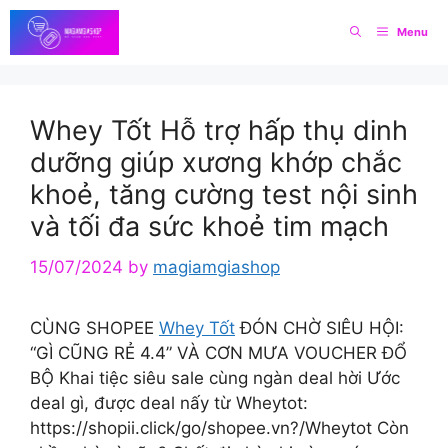
Skip
Menu
to
content
Whey Tốt Hỗ trợ hấp thụ dinh
dưỡng giúp xương khớp chắc
khoẻ, tăng cường test nội sinh
và tối đa sức khoẻ tim mạch
15/07/2024
by
magiamgiashop
CÙNG SHOPEE
Whey Tốt
ĐÓN CHỜ SIÊU HỘI:
“GÌ CŨNG RẺ 4.4” VÀ CƠN MƯA VOUCHER ĐỔ
BỘ ️Khai tiệc siêu sale cùng ngàn deal hời️ ️Ước
deal gì, được deal nấy từ Wheytot:
https://shopii.click/go/shopee.vn?/Wheytot Còn