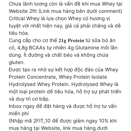
Chưa lãnh lương còn là vấn đề khi mua Whey tại
Website 2fit (Link mua hàng bên dưới comment)
Critical Whey là lựa chọn Whey có hương vị
tuyệt vời nhất hiện nay, giá cả phải chăng và dễ
tiêu hóa.
Cung cấp cho cơ thể 𝟐𝟏𝐠 𝐏𝐫𝐨𝐭𝐞𝐢𝐧 từ sữa bò ăn
cỏ, 4,8g BCAAs tự nhiên 4g Glutamine mỗi lần
dùng. Ít đường và chất béo và không chứa
gluten. ⁣
Được tạo ra nhờ sự kết hợp độc đáo của Whey
Protein Concentrate, Whey Protein Isolate
Hydrolysed Whey Protein. Hydrolysed Whey là
một loại protein dễ tiêu hóa, hỗ trợ sự phát triển
và duy trì cơ bắp.
Inbox ngay để đặt hàng và được hỗ trợ tư vấn
miến phí
(Nhập mã 2FIT_10 để được giảm ngay 10% khi
mua hàng tại Website, link mua hàng dưới