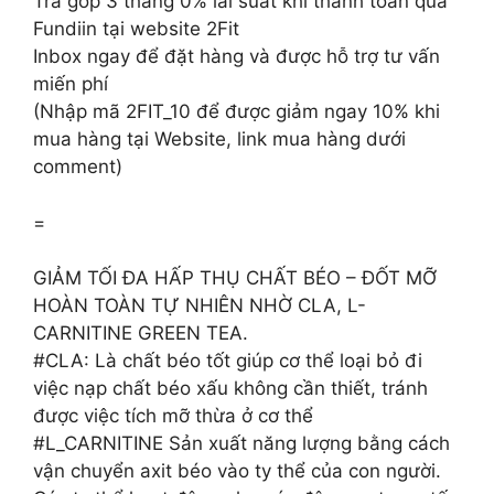
Trả góp 3 tháng 0% lãi suất khi thanh toán qua
Fundiin tại website 2Fit
Inbox ngay để đặt hàng và được hỗ trợ tư vấn
miến phí
(Nhập mã 2FIT_10 để được giảm ngay 10% khi
mua hàng tại Website, link mua hàng dưới
comment)
=
GIẢM TỐI ĐA HẤP THỤ CHẤT BÉO – ĐỐT MỠ
HOÀN TOÀN TỰ NHIÊN NHỜ CLA, L-
CARNITINE GREEN TEA.
#CLA: Là chất béo tốt giúp cơ thể loại bỏ đi
việc nạp chất béo xấu không cần thiết, tránh
được việc tích mỡ thừa ở cơ thể
#L_CARNITINE Sản xuất năng lượng bằng cách
vận chuyển axit béo vào ty thể của con người.