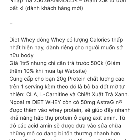
Nhập mã 2503BANMOI25K – Giảm 25k từ đơn
bất kì (dành khách hàng mới)
=
Diet Whey dòng Whey có lượng Calories thấp
nhất hiện nay, dành riêng cho người muốn sở
hữu body
Giá 1tr5 nhưng chỉ cần trả trước 500k (Giảm
thêm 10% khi mua tại Website)
Cung cấp cho bạn 20g Protein chất lượng cao
trên 1 serving kèm theo đó là bộ ba đốt mỡ tự
nhiên: CLA, L-Carnitine và Chiết Xuất Trà Xanh.
Ngoài ra DIET WHEY còn có 50mg AstraGin®
được thêm vào whey protein, sẽ giúp đẩy nhanh
khả năng hấp thụ protein ở dạng axit amin. Từ
đó các acid amin sẽ được đưa vào sửa chữa
những mô cơ đang bị tổn thương nhanh hơn.