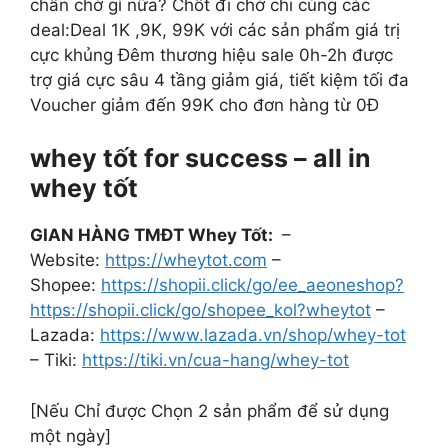
chần chờ gì nữa? Chốt đi chờ chi cùng các
deal:Deal 1K ,9K, 99K với các sản phẩm giá trị
cực khủng Đêm thương hiệu sale 0h-2h được
trợ giá cực sâu 4 tầng giảm giá, tiết kiệm tối đa
Voucher giảm đến 99K cho đơn hàng từ 0Đ
whey tốt for success – all in
whey tốt
GIAN HÀNG TMĐT Whey Tốt:
–
Website:
https://wheytot.com
–
Shopee:
https://shopii.click/go/ee_aeoneshop?
https://shopii.click/go/shopee_kol?wheytot
–
Lazada:
https://www.lazada.vn/shop/whey-tot
– Tiki:
https://tiki.vn/cua-hang/whey-tot
[Nếu Chỉ được Chọn 2 sản phẩm để sử dụng
một ngày]