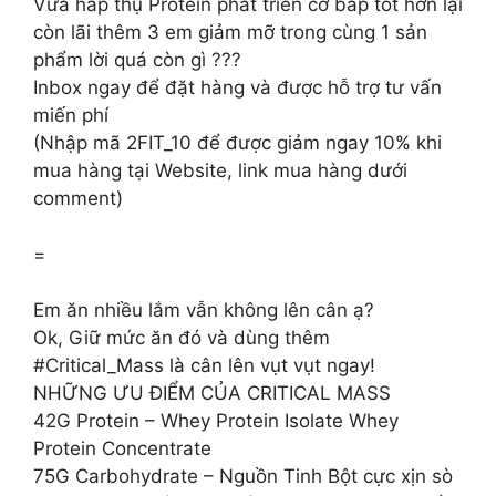
Vừa hấp thụ Protein phát triển cơ bắp tốt hơn lại
còn lãi thêm 3 em giảm mỡ trong cùng 1 sản
phẩm lời quá còn gì ???
Inbox ngay để đặt hàng và được hỗ trợ tư vấn
miến phí
(Nhập mã 2FIT_10 để được giảm ngay 10% khi
mua hàng tại Website, link mua hàng dưới
comment)
=
Em ăn nhiều lắm vẫn không lên cân ạ?
Ok, Giữ mức ăn đó và dùng thêm
#Critical_Mass là cân lên vụt vụt ngay!
NHỮNG ƯU ĐIỂM CỦA CRITICAL MASS
42G Protein – Whey Protein Isolate Whey
Protein Concentrate
75G Carbohydrate – Nguồn Tinh Bột cực xịn sò