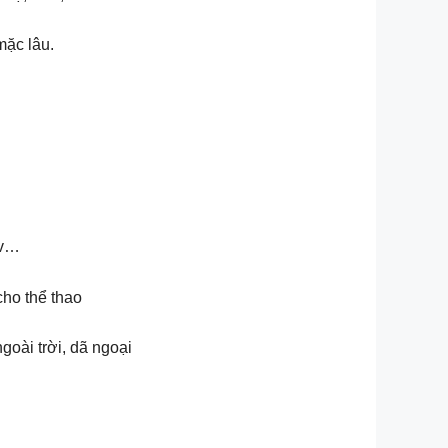
mặc lâu.
.v…
cho thể thao
oài trời, dã ngoại