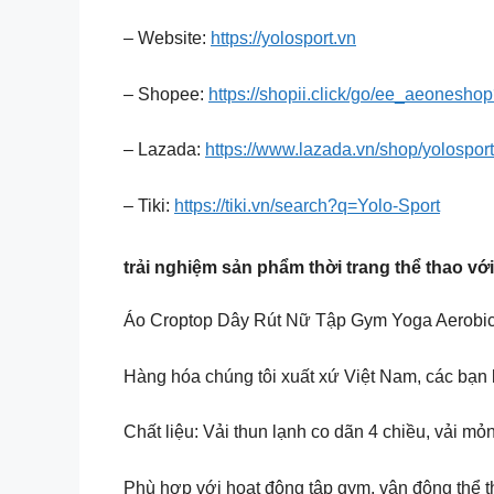
– Website:
https://yolosport.vn
– Shopee:
https://shopii.click/go/ee_aeoneshop
– Lazada:
https://www.lazada.vn/shop/yolosport-
– Tiki:
https://tiki.vn/search?q=Yolo-Sport
trải nghiệm sản phẩm thời trang thể thao vớ
Áo Croptop Dây Rút Nữ Tập Gym Yoga Aerobic T
Hàng hóa chúng tôi xuất xứ Việt Nam, các bạn k
Chất liệu: Vải thun lạnh co dãn 4 chiều, vải m
Phù hợp với hoạt động tập gym, vận động thể t