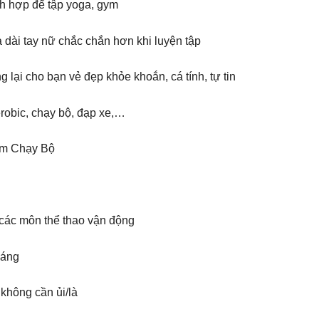
ch hợp để tập yoga, gym
a dài tay nữ chắc chắn hơn khi luyện tập
g lại cho bạn vẻ đẹp khỏe khoắn, cá tính, tự tin
robic, chạy bộ, đạp xe,…
ym Chạy Bộ
 các môn thể thao vận động
oáng
 không cần ủi/là