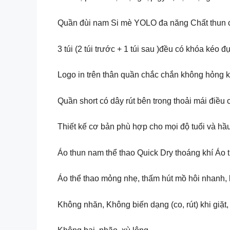
Quần đùi nam Si mè YOLO đa năng Chất thun c
3 túi (2 túi trước + 1 túi sau )đều có khóa kéo đ
Logo in trên thân quần chắc chắn không hỏng kh
Quần short có dây rút bên trong thoải mái điều
Thiết kế cơ bản phù hợp cho mọi độ tuổi và hầu
Áo thun nam thể thao Quick Dry thoáng khí Áo t
Áo thể thao mỏng nhẹ, thấm hút mồ hôi nhanh, 
Không nhăn, Không biến dạng (co, rút) khi giặt,