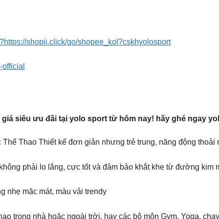
?https://shopii.click/go/shopee_kol?cskhyolosport
official
i giá siêu ưu đãi tại yolo sport từ hôm nay! hãy ghé ngay y
hể Thao Thiết kế đơn giản nhưng trẻ trung, năng động thoải 
hông phải lo lắng, cực tốt và đảm bảo khắt khe từ đường kim m
ỏng nhẹ mặc mát, màu vải trendy
hao trong nhà hoặc ngoài trời, hay các bộ môn Gym, Yoga, chạy