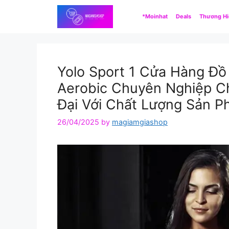
Skip
*Moinhat
Deals
Thương H
to
content
Yolo Sport 1 Cửa Hàng Đồ
Aerobic Chuyên Nghiệp C
Đại Với Chất Lượng Sản 
26/04/2025
by
magiamgiashop