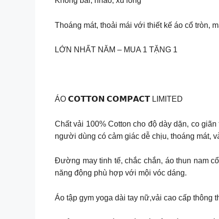
Không bai, nhão, xù lông
Thoáng mát, thoải mái với thiết kế áo cổ tròn, m
LỚN NHẤT NĂM – MUA 1 TẶNG 1
ÁO 𝗖𝗢𝗧𝗧𝗢𝗡 𝗖𝗢𝗠𝗣𝗔𝗖𝗧 LIMITED
Chất vải 100% Cotton cho độ dày dặn, co giãn 
người dùng có cảm giác dễ chịu, thoáng mát, v
Đường may tinh tế, chắc chắn, áo thun nam cổ t
năng động phù hợp với mội vóc dáng.
Áo tập gym yoga dài tay nữ,vải cao cấp thông t