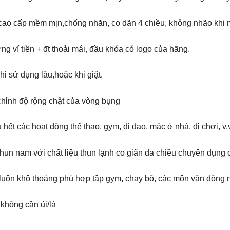
ao cấp mềm mịn,chống nhăn, co dãn 4 chiều, không nhão khi 
ựng ví tiền + đt thoải mái, đầu khóa có logo của hãng.
i sử dụng lâu,hoặc khi giặt.
 chỉnh độ rộng chật của vòng bụng
 hết các hoạt động thể thao, gym, đi dạo, mặc ở nhà, đi chơi, v
hun nam với chất liệu thun lạnh co giãn đa chiều chuyên dụng 
luôn khô thoáng phù hợp tập gym, chạy bộ, các môn vận động ng
 không cần ủi/là