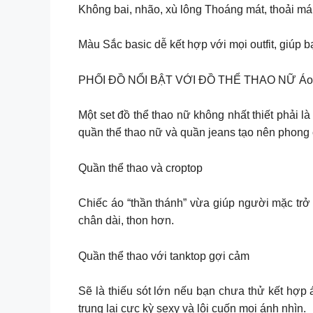
Không bai, nhão, xù lông Thoáng mát, thoải mái
Màu Sắc basic dễ kết hợp với mọi outfit, giúp 
PHỐI ĐỒ NỔI BẬT VỚI ĐỒ THỂ THAO NỮ Áo b
Một set đồ thể thao nữ không nhất thiết phải 
quần thể thao nữ và quần jeans tạo nên phong c
Quần thể thao và croptop
Chiếc áo “thần thánh” vừa giúp người mặc trở 
chân dài, thon hơn.
Quần thể thao với tanktop gợi cảm
Sẽ là thiếu sót lớn nếu bạn chưa thử kết hợp 
trung lại cực kỳ sexy và lôi cuốn mọi ánh nhìn.