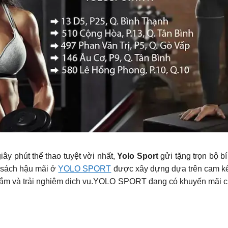
y phút thể thao tuyệt vời nhất,
Yolo Sport
gửi tặng trọn bộ b
 sách hậu mãi ở
YOLO SPORT
được xây dựng dựa trên cam kết
sắm và trải nghiệm dịch vụ.YOLO SPORT đang có khuyến mãi cự