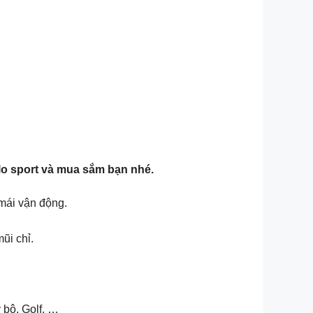
olo sport và mua sắm bạn nhé.
mái vận động.
ũi chỉ.
 bộ, Golf, …