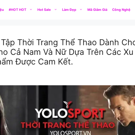
iệu
#HOT HOT
Hot Sale
Làm Đẹp
Mã Giảm Giá
Công Nghệ
 Tập Thời Trang Thể Thao Dành Ch
ho Cả Nam Và Nữ Dựa Trên Các Xu 
Phẩm Được Cam Kết.