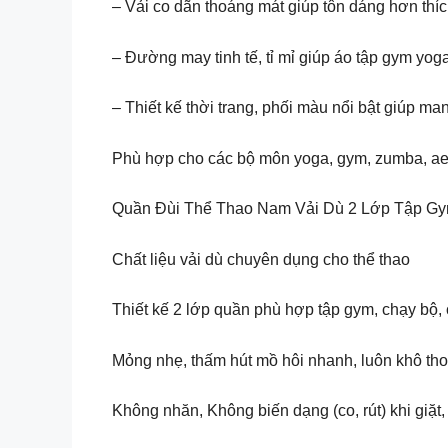
– Vải co dãn thoáng mát giúp tôn dáng hơn thí
– Đường may tinh tế, tỉ mỉ giúp áo tập gym yog
– Thiết kế thời trang, phối màu nổi bật giúp man
Phù hợp cho các bộ môn yoga, gym, zumba, ae
Quần Đùi Thể Thao Nam Vải Dù 2 Lớp Tập G
Chất liệu vải dù chuyên dụng cho thể thao
Thiết kế 2 lớp quần phù hợp tập gym, chạy bộ,
Mỏng nhẹ, thấm hút mồ hôi nhanh, luôn khô th
Không nhăn, Không biến dạng (co, rút) khi giặt,