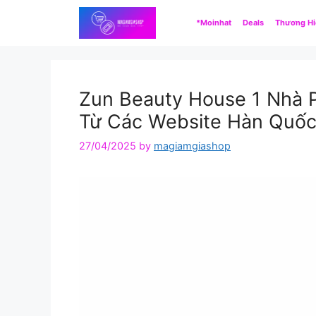
Skip
*Moinhat
Deals
Thương H
to
content
Zun Beauty House 1 Nhà 
Từ Các Website Hàn Quốc 
27/04/2025
by
magiamgiashop