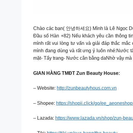
Chào các bạn( 안녕하세요) Mình là Lê Ngọc Du
Đầu số Hàn +82) Nếu khách yêu cần thông tin
mình rất vui lòng tư vấn và giải đáp thắc mắc
mình đang dùng và rất ưng ý luôn nhé:Nước tẩy
mặt- Tẩy trang- Nước cân bằng daNhờ vậy mà
GIAN HÀNG TMĐT Zun Beauty House:
– Website:
http://zunbeautyhous.com.vn
– Shopee:
https://shopii.click/go/ee_aeonesho
– Lazada:
https://www.lazada.vn/shop/zun-bea