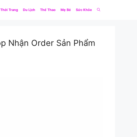
Thời Trang
Du Lịch
Thể Thao
Mẹ Bé
Sức Khỏe
op Nhận Order Sản Phẩm