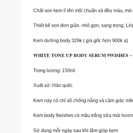
Chất son kem lì lên môi chuẩn và đều màu, mịt mư
Thiết kế son đơn giản, nhỏ gọn, sang trọng. Lớ
Kem dưỡng body 329k ( giá gốc hơn 900k ạ)
𝐖𝐇𝐈𝐓𝐄 𝐓𝐎𝐍𝐄 𝐔𝐏 𝐁𝐎𝐃𝐘 𝐒𝐄𝐑𝐔𝐌 
Trọng lượng: 150ml
Xuất xứ: Hàn quốc
Kem này có chỉ số chống nắng và cảm giác mềm
Kem body 9wishes có mầu trắng sữa mùi hương n
Sử dụng mỗi ngày sau khi tắm giúp kem