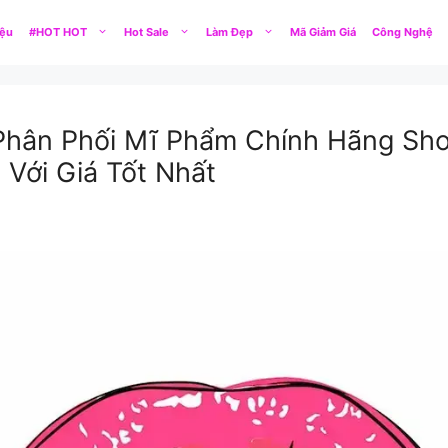
iệu
#HOT HOT
Hot Sale
Làm Đẹp
Mã Giảm Giá
Công Nghệ
Phân Phối Mĩ Phẩm Chính Hãng Sh
Với Giá Tốt Nhất