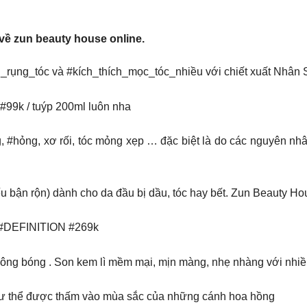
về zun beauty house online.
n_rụng_tóc và #kích_thích_mọc_tóc_nhiều với chiết xuất Nhân 
#99k / tuýp 200ml luôn nha
g, #hỏng, xơ rối, tóc mỏng xẹp … đặc biệt là do các nguyên nhâ
 bận rộn) dành cho da đầu bị dầu, tóc hay bết. Zun Beauty Ho
#DEFINITION #269k
ông bóng . Son kem lì mềm mại, mịn màng, nhẹ nhàng với nhi
như thể được thấm vào mùa sắc của những cánh hoa hồng