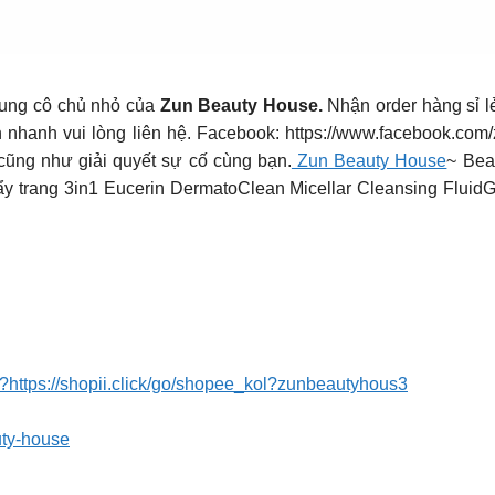
ng cô chủ nhỏ của
Zun Beauty House.
Nhận order hàng sỉ l
 nhanh vui lòng liên hệ. Facebook: https://www.facebook.com
 cũng như giải quyết sự cố cùng bạn.
Zun Beauty House
~ Bea
 trang 3in1 Eucerin DermatoClean Micellar Cleansing FluidGọi
p?https://shopii.click/go/shopee_kol?zunbeautyhous3
uty-house