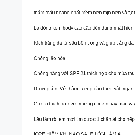
thẩm thấu nhanh nhất mềm hơn mịn hơn và tự ti
Là dòng kem body cao cấp tiện dụng nhất hiện
Kích trắng da từ sâu bên trong và giúp trắng da
Chống lão hóa
Chống nắng với SPF 21 thích hợp cho mùa thu
Dưỡng ẩm. Với hàm lượng dầu thực vật, ngăn 
Cực kì thích hợp với những chị em hay mặc váy
Lâu lắm rồi em mới tìm được 1 chân ái cho n
IOPE HIẾM KHI NÀO SALE LỚN LẮM Ạ.