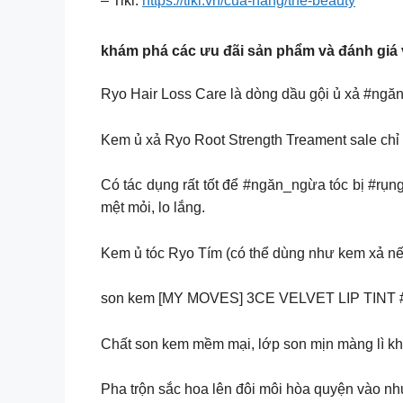
– Tiki:
https://tiki.vn/cua-hang/the-beauty
khám phá các ưu đãi sản phẩm và đánh giá 
Ryo Hair Loss Care là dòng dầu gội ủ xả #ngă
Kem ủ xả Ryo Root Strength Treament sale chỉ 
Có tác dụng rất tốt để #ngăn_ngừa tóc bị #rụn
mệt mỏi, lo lắng.
Kem ủ tóc Ryo Tím (có thể dùng như kem xả nếu
son kem [MY MOVES] 3CE VELVET LIP TINT 
Chất son kem mềm mại, lớp son mịn màng lì kh
Pha trộn sắc hoa lên đôi môi hòa quyện vào 