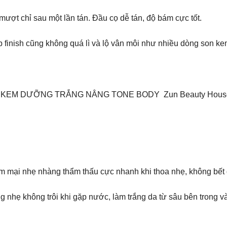
ợt chỉ sau một lần tán. Đầu cọ dễ tán, độ bám cực tốt.
p finish cũng không quá lì và lộ vân môi như nhiều dòng son kem
𝐖𝐈𝐒𝐇𝐄𝐒 – KEM DƯỠNG TRẮNG NÂNG TONE BODY Zun Beauty Hou
 mại nhẹ nhàng thẩm thấu cực nhanh khi thoa nhẹ, không bết 
hẹ không trôi khi gặp nước, làm trắng da từ sâu bên trong và